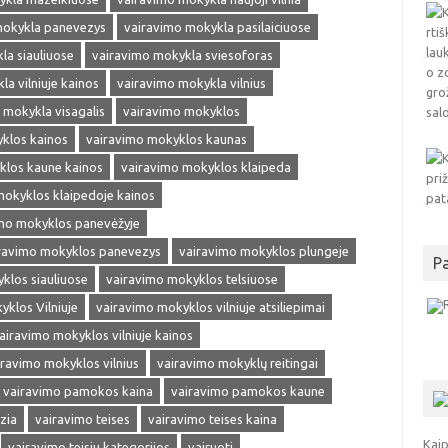
mokykla panevezys
vairavimo mokykla pasilaiciuose
la siauliuose
vairavimo mokykla sviesoforas
a vilniuje kainos
vairavimo mokykla vilnius
 mokykla visagalis
vairavimo mokyklos
klos kainos
vairavimo mokyklos kaunas
klos kaune kainos
vairavimo mokyklos klaipeda
mokyklos klaipedoje kainos
mo mokyklos panevėžyje
ravimo mokyklos panevezys
vairavimo mokyklos plungeje
P
klos siauliuose
vairavimo mokyklos telsiuose
klos Vilniuje
vairavimo mokyklos vilniuje atsiliepimai
airavimo mokyklos vilniuje kainos
iravimo mokyklos vilnius
vairavimo mokyklų reitingai
vairavimo pamokos kaina
vairavimo pamokos kaune
zia
vairavimo teises
vairavimo teises kaina
Kaip
vairavimo teisiu kategorijos
vairuoti