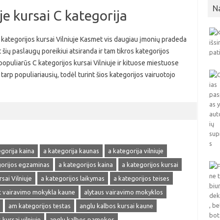
N
je kursai C kategorija
C kategorijos kursai Vilniuje Kasmet vis daugiau įmonių pradeda
 šių paslaugų poreikiui atsiranda ir tam tikros kategorijos
 populiarūs C kategorijos kursai Vilniuje ir kituose miestuose
tarp populiariausių, todėl turint šios kategorijos vairuotojo
egorija kaina
a kategorija kaunas
a kategorija vilniuje
gorijos egzaminas
a kategorijos kaina
a kategorijos kursai
sai Vilniuje
a kategorijos laikymas
a kategorijos teises
 vairavimo mokykla kaune
alytaus vairavimo mokyklos
am kategorijos testas
anglu kalbos kursai kaune
kursai vilniuje
anglu kalbos pamokos