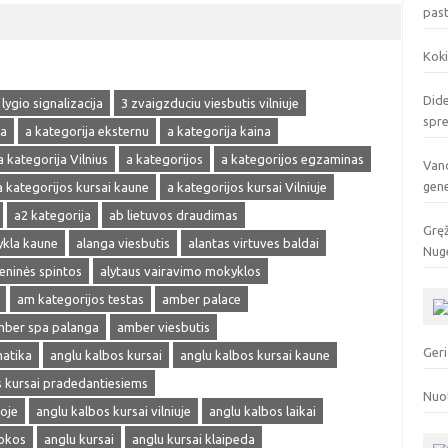
pas
Koki
Dide
 lygio signalizacija
3 zvaigzduciu viesbutis vilniuje
spr
ja
a kategorija eksternu
a kategorija kaina
a kategorija Vilnius
a kategorijos
a kategorijos egzaminas
Vand
gen
a kategorijos kursai kaune
a kategorijos kursai Vilniuje
a2 kategorija
ab lietuvos draudimas
Gręž
ykla kaune
alanga viesbutis
alantas virtuves baldai
Nuge
ieninės spintos
alytaus vairavimo mokyklos
am kategorijos testas
amber palace
ber spa palanga
amber viesbutis
Geri
matika
anglu kalbos kursai
anglu kalbos kursai kaune
s kursai pradedantiesiems
Nuo
oje
anglu kalbos kursai vilniuje
anglu kalbos laikai
okos
anglu kursai
anglu kursai klaipeda