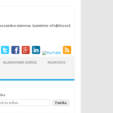
i paieškos sistemose. Susisiekime: info@itturas.lt
BILANNONSER SVERIGE
NUORODOS
eška
Paieška