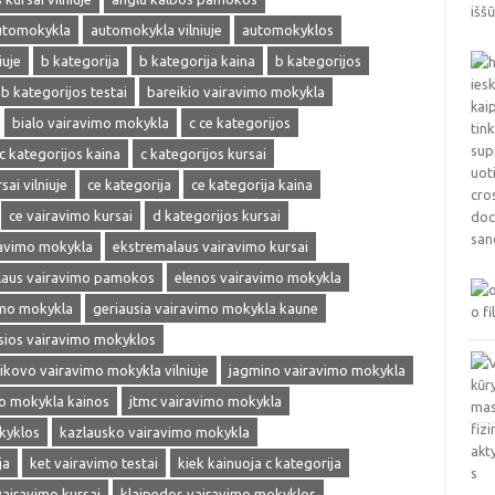
utomokykla
automokykla vilniuje
automokyklos
iuje
b kategorija
b kategorija kaina
b kategorijos
b kategorijos testai
bareikio vairavimo mokykla
bialo vairavimo mokykla
c ce kategorijos
c kategorijos kaina
c kategorijos kursai
sai vilniuje
ce kategorija
ce kategorija kaina
ce vairavimo kursai
d kategorijos kursai
ravimo mokykla
ekstremalaus vairavimo kursai
laus vairavimo pamokos
elenos vairavimo mokykla
imo mokykla
geriausia vairavimo mokykla kaune
sios vairavimo mokyklos
ikovo vairavimo mokykla vilniuje
jagmino vairavimo mokykla
mo mokykla kainos
jtmc vairavimo mokykla
kyklos
kazlausko vairavimo mokykla
ja
ket vairavimo testai
kiek kainuoja c kategorija
vairavimo kursai
klaipedos vairavimo mokyklos