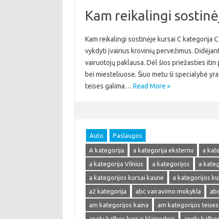
Kam reikalingi sostinė
Kam reikalingi sostinėje kursai C kategorija 
vykdyti įvairius krovinių pervežimus. Didėjant
vairuotojų paklausa. Dėl šios priežasties itin
bei miesteliuose. Šiuo metu ši specialybė yra 
teises galima…
Read More »
Auto
Paslaugos
A kategorija
a kategorija eksternu
a kat
a kategorija Vilnius
a kategorijos
a kate
a kategorijos kursai kaune
a kategorijos kur
a2 kategorija
abc vairavimo mokykla
abc
am kategorijos kaina
am kategorijos teises
anglu kalbos kursai klaipedoje
anglu kalbos 