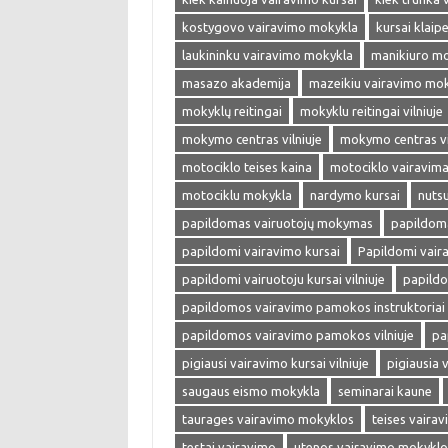
kostygovo vairavimo mokykla
kursai klaip
laukininku vairavimo mokykla
manikiuro m
masazo akademija
mazeikiu vairavimo mo
mokyklų reitingai
mokyklu reitingai vilniuje
mokymo centras vilniuje
mokymo centras vi
motociklo teises kaina
motociklo vairavim
motociklu mokykla
nardymo kursai
nuts
papildomas vairuotojų mokymas
papildoma
papildomi vairavimo kursai
Papildomi vaira
papildomi vairuotoju kursai vilniuje
papild
papildomos vairavimo pamokos instruktoriai v
papildomos vairavimo pamokos vilniuje
pa
pigiausi vairavimo kursai vilniuje
pigiausia 
saugaus eismo mokykla
seminarai kaune
taurages vairavimo mokyklos
teises vaira
testai vairavimo
utenos vairavimo mokyklo