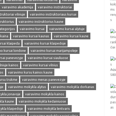
vairavimo akademija
vairavimo instruktoriai
ruktoriai vilniuje
vairavimo instruktoriaus kursai
truktorius
vairavimo instruktorius kaune
ategorijos
vairavimo kursai
vairavimo kursai alytuje
 kaina
vairavimo kursai kaunas
vairavimo kursai kaune
rsai klaipeda
vairavimo kursai klaipedoje
mo kursai londone
vairavimo kursai marijampoleje
rsai panevezyje
vairavimo kursai siauliuose
lniuje kainos
vairavimo kursai vilnius
nos
vairavimo kursu kainos kaune
ursu trukme
vairavimo menas panevezyje
uje
vairavimo mokykla alytus
vairavimo mokykla dorkanas
ykla jonavoje
vairavimo mokykla kainos
kla kaune
vairavimo mokykla kedainiuose
ykla klaipedoje
vairavimo mokykla lentvaris
ykla mazeikiuose
vairavimo mokykla naujoji vilnia