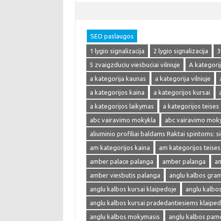
SEO paslaugos
1 lygio signalizacija
2 lygio signalizacija
3
5 zvaigzduciu viesbuciai vilniuje
A kategori
a kategorija kaunas
a kategorija vilniuje
a kategorijos kaina
a kategorijos kursai
a kategorijos laikymas
a kategorijos teises
abc vairavimo mokykla
abc vairavimo mok
aliuminio profiliai baldams Raktai spintoms: s
am kategorijos kaina
am kategorijos teises
amber palace palanga
amber palanga
am
amber viesbutis palanga
anglu kalbos gra
anglu kalbos kursai klaipedoje
anglu kalbo
anglu kalbos kursai pradedantiesiems klaiped
anglu kalbos mokymasis
anglu kalbos pam