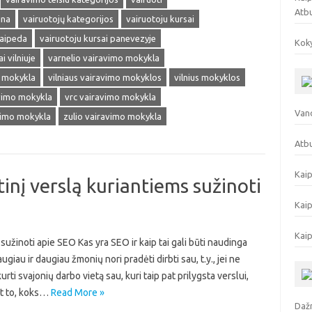
Atb
ina
vairuotojų kategorijos
vairuotoju kursai
laipeda
vairuotoju kursai panevezyje
Koky
i vilniuje
varnelio vairavimo mokykla
o mokykla
vilniaus vairavimo mokyklos
vilnius mokyklos
avimo mokykla
vrc vairavimo mokykla
Vand
vimo mokykla
zulio vairavimo mokykla
Atbu
Kaip
inį verslą kuriantiems sužinoti
Kaip
Kaip
sužinoti apie SEO Kas yra SEO ir kaip tai gali būti naudinga
au ir daugiau žmonių nori pradėti dirbti sau, t.y., jei ne
urti svajonių darbo vietą sau, kuri taip pat prilygsta verslui,
nt to, koks…
Read More »
Dažn