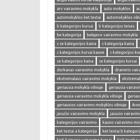
arv vairavimo mokykla
auto mokyklos
a
automokyklos ket testai
automokyklos viln
b kategorijos kursai
b kategorijos teises
be kategorija
belejevo vairavimo mokykla
c ce kategorijos kaina
c kategorija kaina
c kategorijos kursai kaune
c kategorijos kur
ce kategorijos kaina
ce kategorijos kursai
dorkanas vairavimo mokykla
draiveris vai
ekstremalaus vairavimo mokykla
ekstrema
geriausia mokykla vilniuje
geriausia vairav
geriausia vairavimo mokykla vilniuje
geriau
geriausios vairavimo mokyklos vilniuje
ikon
jasučio vairavimo mokykla
jasucio vairavi
kategorijos vairavimo
kauno vairavimo mo
ket testai a kategorija
ket testai b kategori
kiek kainuoja vairavimo kursai
kiek trunka 