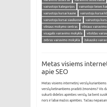
vairuotojo kategorijos
vairuotojo teises ka
vairuotoju kursai kaune
vairuotoju kursai k
vairuotoju kursai siauliuose
vairuotoju kursa
vilniaus mokymo centras
vilniaus vairavim
visagalis vairavimo mokykla
vitoldas vair
zebras vairavimo mokykla
žukausko vaira
Metas visiems internet
apie SEO
Metas visiems internetinį verslą kuriantiems 
verslą ketinantiems pradėti žmonėms? Vis daugi
sukurti didelės apimties verslą, tai bent susik
nors ir labai mažos apimties. Tačiau nepaisa