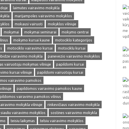
edoje
laimutes vairavimo mokykla
okykla
marijampoles vairavimo mokyklos
kyklos
mokausi vairuoti
mokyklos vilniuje
mokymai
mokymai seminarai
mokymo centrai
lnius
mokymo kursai kaune
motociklo kategorijos
as
motociklo vairavimo kursai
motociklu kursai
ubidze vairavimo mokykla
panevezio vairavimo mokyklos
s vairuotoju mokymas vilniuje
papildomi kursai
vimo kursai vilniuje
papildomi vairuotoju kursai
omos vairavimo pamokos
ilniuje
papildomos vairavimo pamokos kaune
pildomos vairavimo pamokos vilnius
vairavimo mokykla vilniuje
rinkevičiaus vairavimo mokykla
siauliu vairavimo mokyklos
sostines vairavimo mokykla
vimo
teisiu laikymas
telsiu vairavimo mokyklos
s
vairavimas
vairavimas eksternu
vairavimo