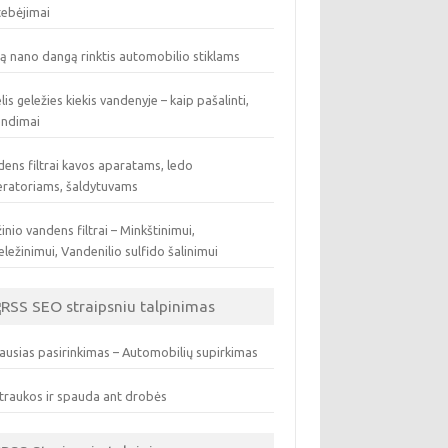
tebėjimai
ą nano dangą rinktis automobilio stiklams
lis geležies kiekis vandenyje – kaip pašalinti,
endimai
ens filtrai kavos aparatams, ledo
eratoriams, šaldytuvams
inio vandens filtrai – Minkštinimui,
ležinimui, Vandenilio sulfido šalinimui
SEO straipsniu talpinimas
ausias pasirinkimas – Automobilių supirkimas
traukos ir spauda ant drobės