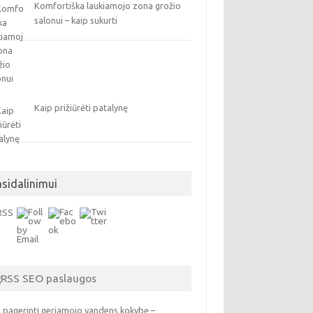
Komfortiška laukiamojo zona grožio
salonui – kaip sukurti
Kaip prižiūrėti patalynę
asidalinimui
SEO paslaugos
 pagerinti geriamojo vandens kokybę –