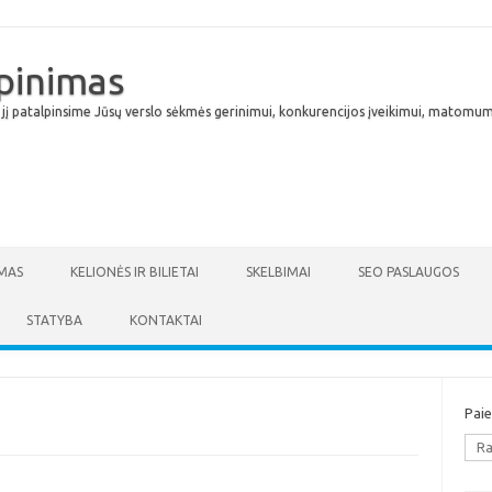
lpinimas
 jį patalpinsime Jūsų verslo sėkmės gerinimui, konkurencijos įveikimui, matomumu
Skip to content
MAS
KELIONĖS IR BILIETAI
SKELBIMAI
SEO PASLAUGOS
STATYBA
KONTAKTAI
Pai