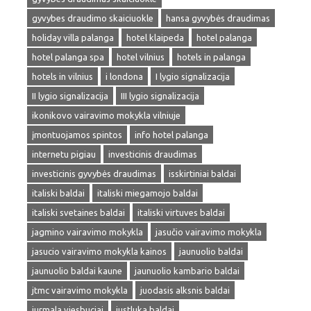
gyvybes draudimo skaiciuokle
hansa gyvybės draudimas
holiday villa palanga
hotel klaipeda
hotel palanga
hotel palanga spa
hotel vilnius
hotels in palanga
hotels in vilnius
i londona
I lygio signalizacija
II lygio signalizacija
III lygio signalizacija
ikonikovo vairavimo mokykla vilniuje
įmontuojamos spintos
info hotel palanga
internetu pigiau
investicinis draudimas
investicinis gyvybės draudimas
isskirtiniai baldai
italiski baldai
italiski miegamojo baldai
italiski svetaines baldai
italiski virtuves baldai
jagmino vairavimo mokykla
jasučio vairavimo mokykla
jasucio vairavimo mokykla kainos
jaunuolio baldai
jaunuolio baldai kaune
jaunuolio kambario baldai
jtmc vairavimo mokykla
juodasis alksnis baldai
jurmala viesbuciai
justluka baldai