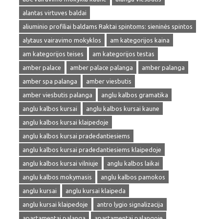
alantas virtuves baldai
aliuminio profiliai baldams Raktai spintoms: sieninės spintos
alytaus vairavimo mokyklos
am kategorijos kaina
am kategorijos teises
am kategorijos testas
amber palace
amber palace palanga
amber palanga
amber spa palanga
amber viesbutis
amber viesbutis palanga
anglu kalbos gramatika
anglu kalbos kursai
anglu kalbos kursai kaune
anglu kalbos kursai klaipedoje
anglu kalbos kursai pradedantiesiems
anglu kalbos kursai pradedantiesiems klaipedoje
anglu kalbos kursai vilniuje
anglu kalbos laikai
anglu kalbos mokymasis
anglu kalbos pamokos
anglu kursai
anglu kursai klaipeda
anglu kursai klaipedoje
antro lygio signalizacija
apartamentai palanga
apartamentai palangoje