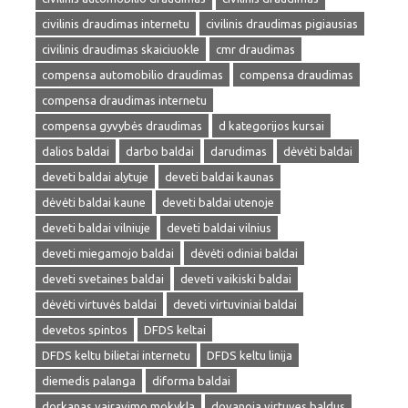
civilinis draudimas internetu
civilinis draudimas pigiausias
civilinis draudimas skaiciuokle
cmr draudimas
compensa automobilio draudimas
compensa draudimas
compensa draudimas internetu
compensa gyvybės draudimas
d kategorijos kursai
dalios baldai
darbo baldai
darudimas
dėvėti baldai
deveti baldai alytuje
deveti baldai kaunas
dėvėti baldai kaune
deveti baldai utenoje
deveti baldai vilniuje
deveti baldai vilnius
deveti miegamojo baldai
dėvėti odiniai baldai
deveti svetaines baldai
deveti vaikiski baldai
dėvėti virtuvės baldai
deveti virtuviniai baldai
devetos spintos
DFDS keltai
DFDS keltu bilietai internetu
DFDS keltu linija
diemedis palanga
diforma baldai
dorkanas vairavimo mokykla
dovanoja virtuves baldus