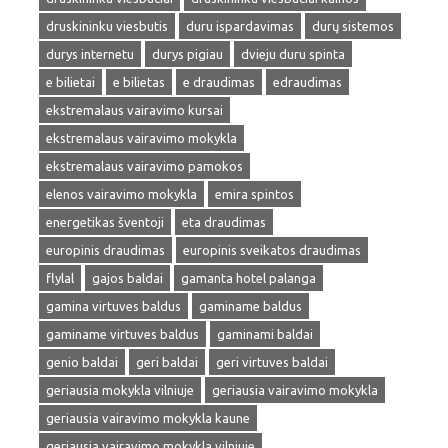
druskininku viesbutis
duru ispardavimas
durų sistemos
durys internetu
durys pigiau
dvieju duru spinta
e bilietai
e bilietas
e draudimas
edraudimas
ekstremalaus vairavimo kursai
ekstremalaus vairavimo mokykla
ekstremalaus vairavimo pamokos
elenos vairavimo mokykla
emira spintos
energetikas šventoji
eta draudimas
europinis draudimas
europinis sveikatos draudimas
flylal
gajos baldai
gamanta hotel palanga
gamina virtuves baldus
gaminame baldus
gaminame virtuves baldus
gaminami baldai
genio baldai
geri baldai
geri virtuves baldai
geriausia mokykla vilniuje
geriausia vairavimo mokykla
geriausia vairavimo mokykla kaune
geriausia vairavimo mokykla vilniuje