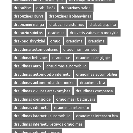
drabužinė
drabužinės
drabuzines baldai
drabuzines durys
drabuzines isplanavimas
drabuziniu iranga
drabuziniu sistemos
drabužių spinta
drabuziu spintos
dradimas
draiveris vairavimo mokykla
drakono skrydziai
draud
draudima
draudimai
draudimai automobiliams
draudimai internetu
draudimai lietuvoje
draudimas
draudimas anglijoje
draudimas auto
draudimas automobilio
draudimas automobilio internetu
draudimas automobiliui
draudimas automobiliui skaiciuokle
draudimas bta
draudimas civilines atsakomybes
draudimas compensa
draudimas gjensidige
draudimas i baltarusija
draudimas internete
draudimas internetu
draudimas internetu automobilio
draudimas internetu bta
draudimas internetu lietuvos draudimas
draudimas internetu pigiau