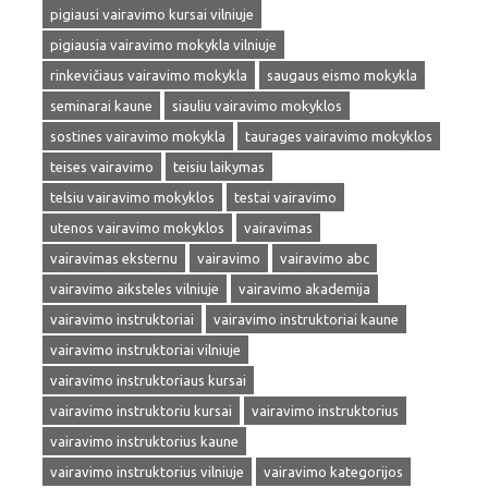
pigiausi vairavimo kursai vilniuje
pigiausia vairavimo mokykla vilniuje
rinkevičiaus vairavimo mokykla
saugaus eismo mokykla
seminarai kaune
siauliu vairavimo mokyklos
sostines vairavimo mokykla
taurages vairavimo mokyklos
teises vairavimo
teisiu laikymas
telsiu vairavimo mokyklos
testai vairavimo
utenos vairavimo mokyklos
vairavimas
vairavimas eksternu
vairavimo
vairavimo abc
vairavimo aiksteles vilniuje
vairavimo akademija
vairavimo instruktoriai
vairavimo instruktoriai kaune
vairavimo instruktoriai vilniuje
vairavimo instruktoriaus kursai
vairavimo instruktoriu kursai
vairavimo instruktorius
vairavimo instruktorius kaune
vairavimo instruktorius vilniuje
vairavimo kategorijos