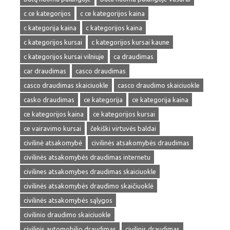
c ce kategorijos
c ce kategorijos kaina
c kategorija kaina
c kategorijos kaina
c kategorijos kursai
c kategorijos kursai kaune
c kategorijos kursai vilniuje
ca draudimas
car draudimas
casco draudimas
casco draudimas skaiciuokle
casco draudimo skaiciuokle
casko draudimas
ce kategorija
ce kategorija kaina
ce kategorijos kaina
ce kategorijos kursai
ce vairavimo kursai
čekiški virtuvės baldai
civilinė atsakomybė
civilinės atsakomybės draudimas
civilinės atsakomybės draudimas internetu
civilines atsakomybes draudimas skaiciuokle
civilinės atsakomybės draudimo skaičiuoklė
civilinės atsakomybės sąlygos
civilinio draudimo skaiciuokle
civilinis automobilio draudimas
civilinis draudimas