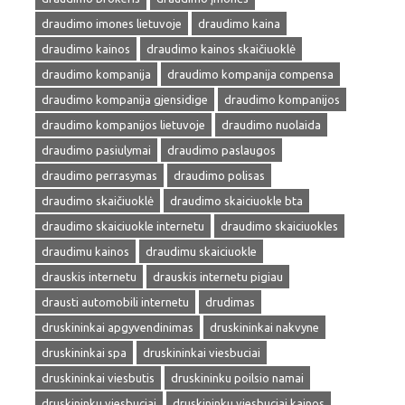
draudimo imones lietuvoje
draudimo kaina
draudimo kainos
draudimo kainos skaičiuoklė
draudimo kompanija
draudimo kompanija compensa
draudimo kompanija gjensidige
draudimo kompanijos
draudimo kompanijos lietuvoje
draudimo nuolaida
draudimo pasiulymai
draudimo paslaugos
draudimo perrasymas
draudimo polisas
draudimo skaičiuoklė
draudimo skaiciuokle bta
draudimo skaiciuokle internetu
draudimo skaiciuokles
draudimu kainos
draudimu skaiciuokle
drauskis internetu
drauskis internetu pigiau
drausti automobili internetu
drudimas
druskininkai apgyvendinimas
druskininkai nakvyne
druskininkai spa
druskininkai viesbuciai
druskininkai viesbutis
druskininku poilsio namai
druskininku viesbuciai
druskininku viesbuciai kainos