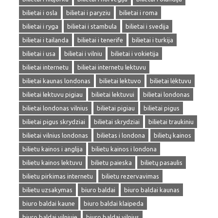
bilietai i osla
bilietai i paryziu
bilietai i roma
bilietai i ryga
bilietai i stambula
bilietai i svedija
bilietai i tailanda
bilietai i tenerife
bilietai i turkija
bilietai i usa
bilietai i vilniu
bilietai i vokietija
bilietai internetu
bilietai internetu lektuvu
bilietai kaunas londonas
bilietai lektuvo
bilietai lėktuvu
bilietai lektuvu pigiau
bilietai lektuvui
bilietai londonas
bilietai londonas vilnius
bilietai pigiau
bilietai pigus
bilietai pigus skrydziai
bilietai skrydziai
bilietai traukiniu
bilietai vilnius londonas
bilietas i londona
bilietų kainos
bilietu kainos i anglija
bilietu kainos i londona
bilietu kainos lektuvu
bilietu paieska
bilietų pasaulis
bilietu pirkimas internetu
bilietu rezervavimas
bilietu uzsakymas
biuro baldai
biuro baldai kaunas
biuro baldai kaune
biuro baldai klaipeda
biuro baldai vilniuje
biuro baldai vilnius