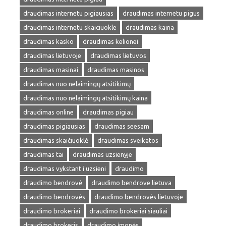
draudimas internetu pigiausias
draudimas internetu pigus
draudimas internetu skaiciuokle
draudimas kaina
draudimas kasko
draudimas kelionei
draudimas lietuvoje
draudimas lietuvos
draudimas masinai
draudimas masinos
draudimas nuo nelaimingų atsitikimų
draudimas nuo nelaimingų atsitikimų kaina
draudimas online
draudimas pigiau
draudimas pigiausias
draudimas seesam
draudimas skaičiuoklė
draudimas sveikatos
draudimas tai
draudimas uzsienyje
draudimas vykstant i uzsieni
draudimo
draudimo bendrovė
draudimo bendrove lietuva
draudimo bendrovės
draudimo bendrovės lietuvoje
draudimo brokeriai
draudimo brokeriai siauliai
draudimo brokeris
draudimo įmonės