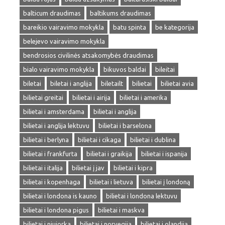
balticum draudimas
baltikums draudimas
bareikio vairavimo mokykla
batu spinta
be kategorija
belejevo vairavimo mokykla
bendrosios civilinės atsakomybės draudimas
bialo vairavimo mokykla
bikuvos baldai
bileitai
biletai
biletai i anglija
biletailt
bilietai
bilietai avia
bilietai greitai
bilietai i airija
bilietai i amerika
bilietai i amsterdama
bilietai i anglija
bilietai i anglija lektuvu
bilietai i barselona
bilietai i berlyna
bilietai i cikaga
bilietai i dublina
bilietai i frankfurta
bilietai i graikija
bilietai i ispanija
bilietai i italija
bilietai į jav
bilietai i kipra
bilietai i kopenhaga
bilietai i lietuva
bilietai į londoną
bilietai i londona is kauno
bilietai i londona lektuvu
bilietai i londona pigus
bilietai i maskva
bilietai i niujorka
bilietai i norvegija
bilietai i olandija