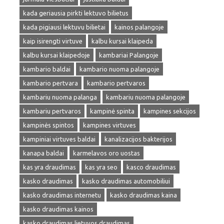
kada geriausia pirkti lektuvo bilietus
kada pigiausi lektuvu bilietai
kainos palangoje
kaip isirengti virtuve
kalbu kursai klaipeda
kalbu kursai klaipedoje
kambariai Palangoje
kambario baldai
kambario nuoma palangoje
kambario pertvara
kambario pertvaros
kambariu nuoma palanga
kambariu nuoma palangoje
kambariu pertvaros
kampinė spinta
kampines sekcijos
kampinės spintos
kampines virtuves
kampiniai virtuves baldai
kanalizacijos bakterijos
kanapa baldai
karmelavos oro uostas
kas yra draudimas
kas yra seo
kasco draudimas
kasko draudimas
kasko draudimas automobiliui
kasko draudimas internetu
kasko draudimas kaina
kasko draudimas kainos
kasko draudimas lietuvos draudimas