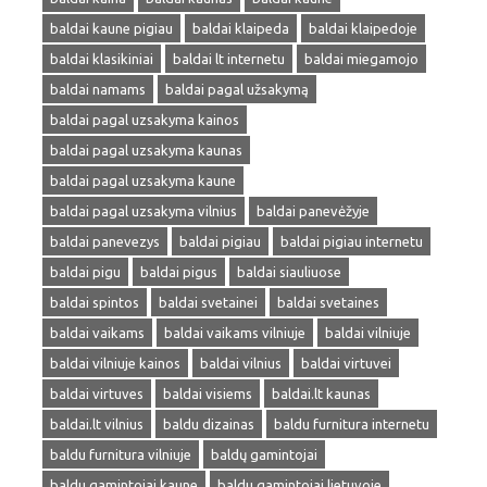
baldai kaune pigiau
baldai klaipeda
baldai klaipedoje
baldai klasikiniai
baldai lt internetu
baldai miegamojo
baldai namams
baldai pagal užsakymą
baldai pagal uzsakyma kainos
baldai pagal uzsakyma kaunas
baldai pagal uzsakyma kaune
baldai pagal uzsakyma vilnius
baldai panevėžyje
baldai panevezys
baldai pigiau
baldai pigiau internetu
baldai pigu
baldai pigus
baldai siauliuose
baldai spintos
baldai svetainei
baldai svetaines
baldai vaikams
baldai vaikams vilniuje
baldai vilniuje
baldai vilniuje kainos
baldai vilnius
baldai virtuvei
baldai virtuves
baldai visiems
baldai.lt kaunas
baldai.lt vilnius
baldu dizainas
baldu furnitura internetu
baldu furnitura vilniuje
baldų gamintojai
baldu gamintojai kaune
baldu gamintojai lietuvoje