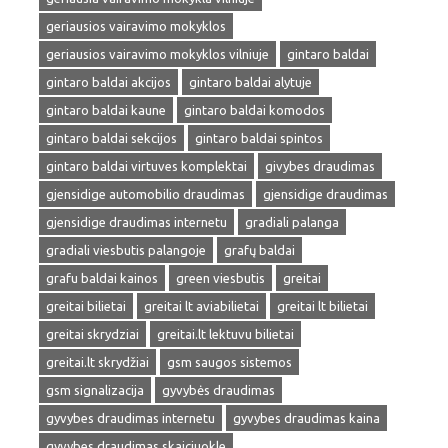
geriausios vairavimo mokyklos
geriausios vairavimo mokyklos vilniuje
gintaro baldai
gintaro baldai akcijos
gintaro baldai alytuje
gintaro baldai kaune
gintaro baldai komodos
gintaro baldai sekcijos
gintaro baldai spintos
gintaro baldai virtuves komplektai
givybes draudimas
gjensidige automobilio draudimas
gjensidige draudimas
gjensidige draudimas internetu
gradiali palanga
gradiali viesbutis palangoje
grafų baldai
grafu baldai kainos
green viesbutis
greitai
greitai bilietai
greitai lt aviabilietai
greitai lt bilietai
greitai skrydziai
greitai.lt lektuvu bilietai
greitai.lt skrydžiai
gsm saugos sistemos
gsm signalizacija
gyvybės draudimas
gyvybes draudimas internetu
gyvybes draudimas kaina
gyvybes draudimas skaiciuokle