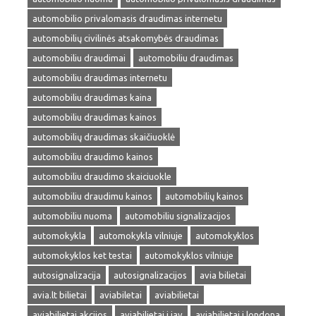
automobilio privalomasis draudimas internetu
automobilių civilinės atsakomybės draudimas
automobiliu draudimai
automobiliu draudimas
automobiliu draudimas internetu
automobiliu draudimas kaina
automobiliu draudimas kainos
automobilių draudimas skaičiuoklė
automobiliu draudimo kainos
automobiliu draudimo skaiciuokle
automobiliu draudimu kainos
automobilių kainos
automobiliu nuoma
automobiliu signalizacijos
automokykla
automokykla vilniuje
automokyklos
automokyklos ket testai
automokyklos vilniuje
autosignalizacija
autosignalizacijos
avia bilietai
avia.lt bilietai
aviabiletai
aviabilietai
aviabilietai akcijos
aviabilietai i jav
aviabilietai i londona