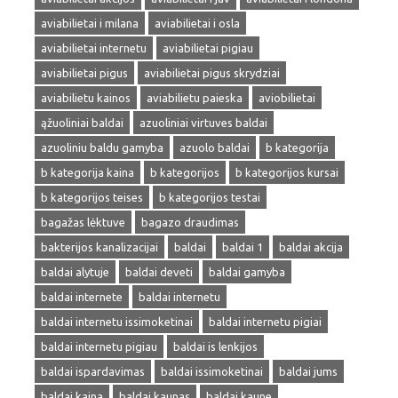
aviabilietai i milana
aviabilietai i osla
aviabilietai internetu
aviabilietai pigiau
aviabilietai pigus
aviabilietai pigus skrydziai
aviabilietu kainos
aviabilietu paieska
aviobilietai
ąžuoliniai baldai
azuoliniai virtuves baldai
azuoliniu baldu gamyba
azuolo baldai
b kategorija
b kategorija kaina
b kategorijos
b kategorijos kursai
b kategorijos teises
b kategorijos testai
bagažas lėktuve
bagazo draudimas
bakterijos kanalizacijai
baldai
baldai 1
baldai akcija
baldai alytuje
baldai deveti
baldai gamyba
baldai internete
baldai internetu
baldai internetu issimoketinai
baldai internetu pigiai
baldai internetu pigiau
baldai is lenkijos
baldai ispardavimas
baldai issimoketinai
baldai jums
baldai kaina
baldai kaunas
baldai kaune