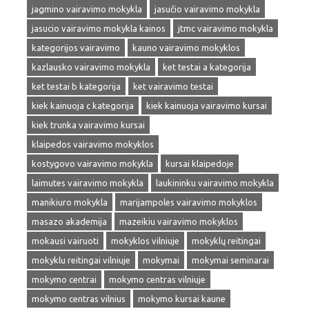
jagmino vairavimo mokykla
jasučio vairavimo mokykla
jasucio vairavimo mokykla kainos
jtmc vairavimo mokykla
kategorijos vairavimo
kauno vairavimo mokyklos
kazlausko vairavimo mokykla
ket testai a kategorija
ket testai b kategorija
ket vairavimo testai
kiek kainuoja c kategorija
kiek kainuoja vairavimo kursai
kiek trunka vairavimo kursai
klaipedos vairavimo mokyklos
kostygovo vairavimo mokykla
kursai klaipedoje
laimutes vairavimo mokykla
laukininku vairavimo mokykla
manikiuro mokykla
marijampoles vairavimo mokyklos
masazo akademija
mazeikiu vairavimo mokyklos
mokausi vairuoti
mokyklos vilniuje
mokyklų reitingai
mokyklu reitingai vilniuje
mokymai
mokymai seminarai
mokymo centrai
mokymo centras vilniuje
mokymo centras vilnius
mokymo kursai kaune