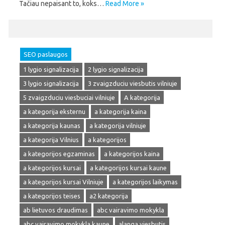
Tačiau nepaisant to, koks…
Read More »
SEO paslaugos
1 lygio signalizacija
2 lygio signalizacija
3 lygio signalizacija
3 zvaigzduciu viesbutis vilniuje
5 zvaigzduciu viesbuciai vilniuje
A kategorija
a kategorija eksternu
a kategorija kaina
a kategorija kaunas
a kategorija vilniuje
a kategorija Vilnius
a kategorijos
a kategorijos egzaminas
a kategorijos kaina
a kategorijos kursai
a kategorijos kursai kaune
a kategorijos kursai Vilniuje
a kategorijos laikymas
a kategorijos teises
a2 kategorija
ab lietuvos draudimas
abc vairavimo mokykla
abc vairavimo mokykla kaune
alanga viesbutis