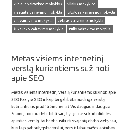
vilniaus vairavimo mokyklos
vilnius mokyklos
visagalis vairavimo mokykla
vitoldas vairavimo mokykla
vrc vairavimo mokykla
zebras vairavimo mokykla
žukausko vairavimo mokykla
zulio vairavimo mokykla
Metas visiems internetinį
verslą kuriantiems sužinoti
apie SEO
Metas visiems internetinį verslą kuriantiems sužinoti apie
SEO Kas yra SEO ir kaip tai gali būti naudinga verslą
ketinantiems pradėti žmonėms? Vis daugiau ir daugiau
žmonių nori pradėti dirbti sau, t.y., jei ne sukurti didelės
apimties verslą, tai bent susikurti svajonių darbo vietą sau,
kuri taip pat prilygsta verslui, nors ir labai mažos apimties.