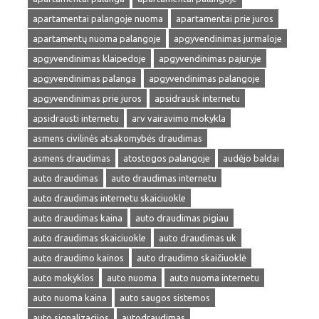
apartamentai palangoje nuoma
apartamentai prie juros
apartamentų nuoma palangoje
apgyvendinimas jurmaloje
apgyvendinimas klaipedoje
apgyvendinimas pajuryje
apgyvendinimas palanga
apgyvendinimas palangoje
apgyvendinimas prie juros
apsidrausk internetu
apsidrausti internetu
arv vairavimo mokykla
asmens civilinės atsakomybės draudimas
asmens draudimas
atostogos palangoje
audėjo baldai
auto draudimas
auto draudimas internetu
auto draudimas internetu skaiciuokle
auto draudimas kaina
auto draudimas pigiau
auto draudimas skaiciuokle
auto draudimas uk
auto draudimo kainos
auto draudimo skaičiuoklė
auto mokyklos
auto nuoma
auto nuoma internetu
auto nuoma kaina
auto saugos sistemos
auto signalizacijos
autodraudimas