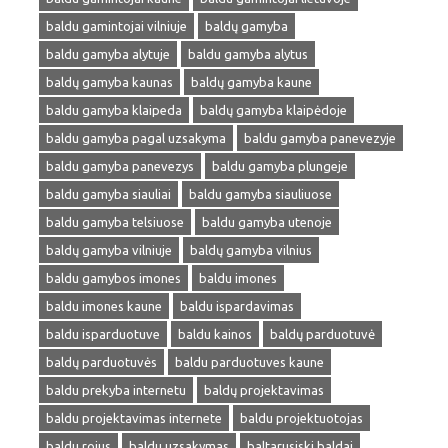
baldu gamintojai vilniuje
baldų gamyba
baldu gamyba alytuje
baldu gamyba alytus
baldų gamyba kaunas
baldų gamyba kaune
baldu gamyba klaipeda
baldų gamyba klaipėdoje
baldu gamyba pagal uzsakyma
baldu gamyba panevezyje
baldu gamyba panevezys
baldu gamyba plungeje
baldu gamyba siauliai
baldu gamyba siauliuose
baldu gamyba telsiuose
baldu gamyba utenoje
baldų gamyba vilniuje
baldų gamyba vilnius
baldu gamybos imones
baldu imones
baldu imones kaune
baldu ispardavimas
baldu isparduotuve
baldu kainos
baldų parduotuvė
baldų parduotuvės
baldu parduotuves kaune
baldu prekyba internetu
baldų projektavimas
baldu projektavimas internete
baldu projektuotojas
baldu rojus
baldu uzsakymas
baltarusiski baldai