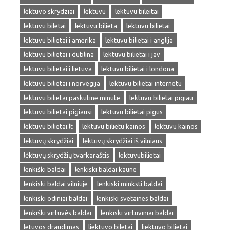
lektuvo skrydziai
lektuvu
lektuvu bileitai
lektuvu biletai
lektuvu bilieta
lektuvu bilietai
lektuvu bilietai i amerika
lektuvu bilietai i anglija
lektuvu bilietai i dublina
lektuvu bilietai i jav
lektuvu bilietai i lietuva
lektuvu bilietai i londona
lektuvu bilietai i norvegija
lektuvu bilietai internetu
lektuvu bilietai paskutine minute
lektuvu bilietai pigiau
lektuvu bilietai pigiausi
lektuvu bilietai pigus
lektuvu bilietai.lt
lektuvu bilietu kainos
lektuvu kainos
lėktuvų skrydžiai
lėktuvų skrydžiai iš vilniaus
lėktuvų skrydžių tvarkaraštis
lektuvubilietai
lenkiški baldai
lenkiski baldai kaune
lenkiski baldai vilniuje
lenkiski minksti baldai
lenkiski odiniai baldai
lenkiski svetaines baldai
lenkiški virtuvės baldai
lenkiski virtuviniai baldai
letuvos draudimas
liektuvo biletai
liektuvo bilietai