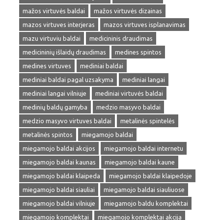
mažos virtuvės baldai
mažos virtuvės dizainas
mazos virtuves interjeras
mazos virtuves isplanavimas
mazu virtuviu baldai
medicininis draudimas
medicininių išlaidų draudimas
medines spintos
medines virtuves
mediniai baldai
mediniai baldai pagal uzsakyma
mediniai langai
mediniai langai vilniuje
mediniai virtuvės baldai
medinių baldų gamyba
medzio masyvo baldai
medzio masyvo virtuves baldai
metalinės spintelės
metalinės spintos
miegamojo baldai
miegamojo baldai akcijos
miegamojo baldai internetu
miegamojo baldai kaunas
miegamojo baldai kaune
miegamojo baldai klaipeda
miegamojo baldai klaipedoje
miegamojo baldai siauliai
miegamojo baldai siauliuose
miegamojo baldai vilniuje
miegamojo baldu komplektai
miegamojo komplektai
miegamojo komplektai akcija