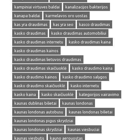
kampiniai virtuves baldai
kanalizacijos bakterijos
kanapa baldai
karmelavos oro uostas
kas yra draudimas
kas yra seo
kasco draudimas
kasko draudimas
kasko draudimas automobiliui
kasko draudimas internetu
kasko draudimas kaina
kasko draudimas kainos
kasko draudimas lietuvos draudimas
kasko draudimas skaičiuoklė
kasko draudimo kaina
kasko draudimo kainos
kasko draudimo salygos
kasko draudimo skaičiuoklė
kasko internetu
kasko kaina
kasko skaičiuoklė
kategorijos vairavimo
kaunas dublinas bilietai
kaunas londonas
kaunas londonas autobusu
kaunas londonas bilietai
kaunas londonas pigus skrydziai
kaunas londonas skrydziai
kaunas viesbuciai
kaunas viesbutis
kauno aerouostas