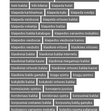
kieti baldai
kilti bilietai
klaipeda hotel
klaipeda karlshamnas
klaipeda kylis
klaipeda svedija
klaipeda viesbuciai
klaipėda virtuves baldai
klaipeda vokietija
klaipėdos baldai
klaipedos baldai katalogas
klaipedos vairavimo mokyklos
klaipedos viesbuciai
klaipedos viesbuciai kainos
klaipedos viesbutis
klasikinė virtuvė
klasikines virtuves
klasikiniai baldai
klasikiniai baldai internetu
klasikiniai baldai kaune
klasikiniai miegamojo baldai
klasikiniai virtuvės baldai
klasikiniai virtuves baldai kaune
klasikiniu baldu gamyba
knygu spinta
knygų spintos
kokybiški baldai
kokybiski virtuves baldai
komutacinės spintos
konvejerio juostos
koridoriaus baldai
koridoriaus spinta
korpusiniai baldai
korpusiniai svetaines baldai
korpusinių baldų gamyba
kostygovo vairavimo mokykla
kotedzu nuoma palangoje