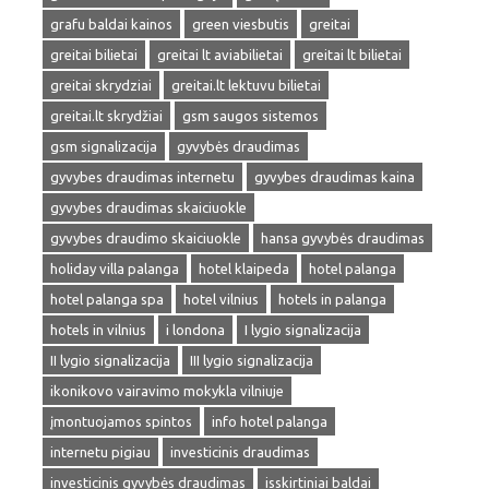
grafu baldai kainos
green viesbutis
greitai
greitai bilietai
greitai lt aviabilietai
greitai lt bilietai
greitai skrydziai
greitai.lt lektuvu bilietai
greitai.lt skrydžiai
gsm saugos sistemos
gsm signalizacija
gyvybės draudimas
gyvybes draudimas internetu
gyvybes draudimas kaina
gyvybes draudimas skaiciuokle
gyvybes draudimo skaiciuokle
hansa gyvybės draudimas
holiday villa palanga
hotel klaipeda
hotel palanga
hotel palanga spa
hotel vilnius
hotels in palanga
hotels in vilnius
i londona
I lygio signalizacija
II lygio signalizacija
III lygio signalizacija
ikonikovo vairavimo mokykla vilniuje
įmontuojamos spintos
info hotel palanga
internetu pigiau
investicinis draudimas
investicinis gyvybės draudimas
isskirtiniai baldai