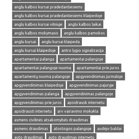
anglu kalbos kursai pradedantiesiems
anglu kalbos kursai pradedantiesiems klaipedoje
anglu kalbos kursai vilniuje
anglu kalbos laikai
anglu kalbos mokymasis
anglu kalbos pamokos
anglu kursai
anglu kursai klaipeda
anglu kursai klaipedoje
antro lygio signalizacija
apartamentai palanga
apartamentai palangoje
apartamentai palangoje nuoma
apartamentai prie juros
apartamentų nuoma palangoje
apgyvendinimas jurmaloje
apgyvendinimas klaipedoje
apgyvendinimas pajuryje
apgyvendinimas palanga
apgyvendinimas palangoje
apgyvendinimas prie juros
apsidrausk internetu
apsidrausti internetu
arv vairavimo mokykla
asmens civilinės atsakomybės draudimas
asmens draudimas
atostogos palangoje
audėjo baldai
auto draudimas
auto draudimas internetu