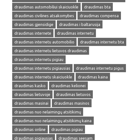
draudimas automobiliui skaiciuokle
draudimas bta
draudimas civilines atsakomybes
draudimas compensa
draudimas gjensidige
draudimas i baltarusija
draudimas internete
draudimas internetu
draudimas internetu automobilio
draudimas internetu bta
draudimas internetu lietuvos draudimas
draudimas internetu pigiau
draudimas internetu pigiausias
draudimas internetu pigus
draudimas internetu skaiciuokle
draudimas kaina
draudimas kasko
draudimas kelionei
draudimas lietuvoje
draudimas lietuvos
draudimas masinai
draudimas masinos
draudimas nuo nelaimingų atsitikimų
draudimas nuo nelaimingų atsitikimų kaina
draudimas online
draudimas pigiau
draudimas pigiausias
draudimas seesam