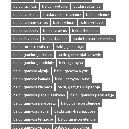
baldai spintos
baldai svetainei
baldai svetaines
baldai vaikams
baldai vaikams vilniuje
baldai vilniuje
baldai vilniuje kainos
baldai vilnius
baldai virtuvei
baldai virtuves
baldai visiems
baldai.lt kaunas
baldai.lt vilnius
baldu dizainas
baldu furnitura internetu
baldu furnitura vilniuje
baldų gamintojai
baldu gamintojai kaune
baldu gamintojai lietuvoje
baldu gamintojai vilniuje
baldų gamyba
baldu gamyba alytuje
baldu gamyba alytus
baldų gamyba kaunas
baldų gamyba kaune
baldu gamyba klaipeda
baldų gamyba klaipėdoje
baldu gamyba pagal uzsakyma
baldu gamyba panevezyje
baldu gamyba panevezys
baldu gamyba plungeje
baldu gamyba siauliai
baldu gamyba siauliuose
baldu gamyba telsiuose
baldu gamyba utenoje
baldų gamyba vilniuje
baldų gamyba vilnius