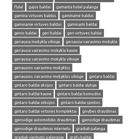
flylal
gajos baldai
gamanta hotel palanga
gamina virtuves baldus
gaminame baldus
gaminame virtuves baldus
gaminami baldai
genio baldai
geri baldai
geri virtuves baldai
geriausia mokykla vilniuje
geriausia vairavimo mokykla
geriausia vairavimo mokykla kaune
geriausia vairavimo mokykla vilniuje
geriausios vairavimo mokyklos
geriausios vairavimo mokyklos vilniuje
gintaro baldai
gintaro baldai akcijos
gintaro baldai alytuje
gintaro baldai kaune
gintaro baldai komodos
gintaro baldai sekcijos
gintaro baldai spintos
gintaro baldai virtuves komplektai
givybes draudimas
gjensidige automobilio draudimas
gjensidige draudimas
gjensidige draudimas internetu
gradiali palanga
gradiali viesbutis palangoje
grafų baldai