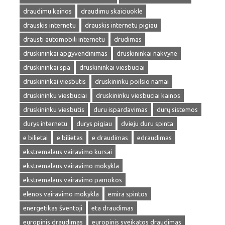
draudimu kainos
draudimu skaiciuokle
drauskis internetu
drauskis internetu pigiau
drausti automobili internetu
drudimas
druskininkai apgyvendinimas
druskininkai nakvyne
druskininkai spa
druskininkai viesbuciai
druskininkai viesbutis
druskininku poilsio namai
druskininku viesbuciai
druskininku viesbuciai kainos
druskininku viesbutis
duru ispardavimas
durų sistemos
durys internetu
durys pigiau
dvieju duru spinta
e bilietai
e bilietas
e draudimas
edraudimas
ekstremalaus vairavimo kursai
ekstremalaus vairavimo mokykla
ekstremalaus vairavimo pamokos
elenos vairavimo mokykla
emira spintos
energetikas šventoji
eta draudimas
europinis draudimas
europinis sveikatos draudimas