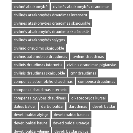
civilinė atsakomybė
civilinės atsakomybės draudimas
civilinės atsakomybės draudimas internetu
civilines atsakomybes draudimas skaiciuokle
civilinės atsakomybės draudimo skaičiuoklė
civilinės atsakomybės sąlygos
civilinio draudimo skaiciuokle
civilinis automobilio draudimas
civilinis draudimas
civilinis draudimas internetu
civilinis draudimas pigiausias
civilinis draudimas skaiciuokle
cmr draudimas
compensa automobilio draudimas
compensa draudimas
compensa draudimas internetu
compensa gyvybės draudimas
d kategorijos kursai
dalios baldai
darbo baldai
darudimas
dėvėti baldai
deveti baldai alytuje
deveti baldai kaunas
dėvėti baldai kaune
deveti baldai utenoje
deveti baldai vilniuje
deveti baldai vilnius