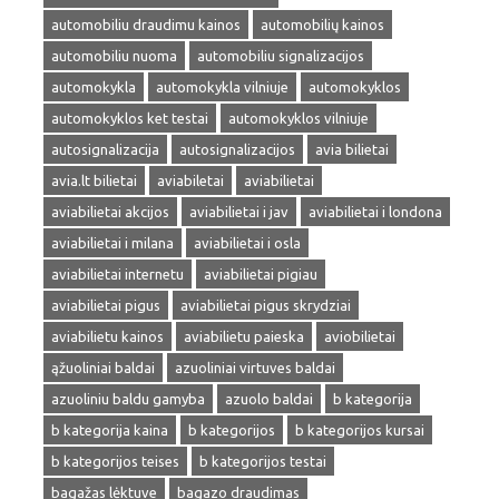
automobiliu draudimu kainos
automobilių kainos
automobiliu nuoma
automobiliu signalizacijos
automokykla
automokykla vilniuje
automokyklos
automokyklos ket testai
automokyklos vilniuje
autosignalizacija
autosignalizacijos
avia bilietai
avia.lt bilietai
aviabiletai
aviabilietai
aviabilietai akcijos
aviabilietai i jav
aviabilietai i londona
aviabilietai i milana
aviabilietai i osla
aviabilietai internetu
aviabilietai pigiau
aviabilietai pigus
aviabilietai pigus skrydziai
aviabilietu kainos
aviabilietu paieska
aviobilietai
ąžuoliniai baldai
azuoliniai virtuves baldai
azuoliniu baldu gamyba
azuolo baldai
b kategorija
b kategorija kaina
b kategorijos
b kategorijos kursai
b kategorijos teises
b kategorijos testai
bagažas lėktuve
bagazo draudimas