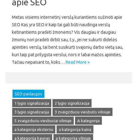
apie SEO
Metas visiems internetinį verslą kuriantiems sužinoti apie
SEO Kas yra SEO ir kaip tai gali būti naudinga verslą
ketinantiems pradėti žmonėms? Vis daugiau ir daugiau
žmonių nori pradėti dirbti sau, t.y., jei ne sukurti didelės
apimties verslą, tai bent susikurti svajonių darbo vietą sau,
kuri taip pat prilygsta verslui, nors ir labai mažos apimties.
Tačiau nepaisant to, koks…
Read More »
SEO paslaugos
1 lygio signalizacija
2 lygio signalizacija
3 lygio signalizacija
3 zvaigzduciu viesbutis vilniuje
5 zvaigzduciu viesbuciai vilniuje
A kategorija
a kategorija eksternu
a kategorija kaina
a kategorija kaunas
a kategorija vilniuje