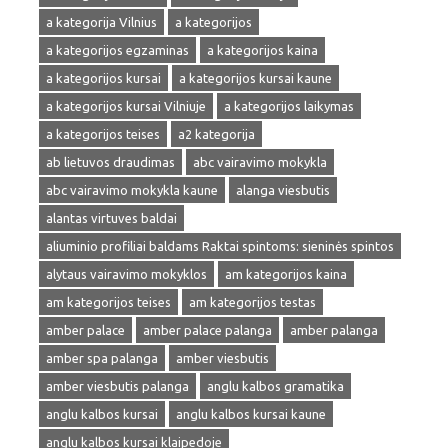
a kategorija Vilnius
a kategorijos
a kategorijos egzaminas
a kategorijos kaina
a kategorijos kursai
a kategorijos kursai kaune
a kategorijos kursai Vilniuje
a kategorijos laikymas
a kategorijos teises
a2 kategorija
ab lietuvos draudimas
abc vairavimo mokykla
abc vairavimo mokykla kaune
alanga viesbutis
alantas virtuves baldai
aliuminio profiliai baldams Raktai spintoms: sieninės spintos
alytaus vairavimo mokyklos
am kategorijos kaina
am kategorijos teises
am kategorijos testas
amber palace
amber palace palanga
amber palanga
amber spa palanga
amber viesbutis
amber viesbutis palanga
anglu kalbos gramatika
anglu kalbos kursai
anglu kalbos kursai kaune
anglu kalbos kursai klaipedoje