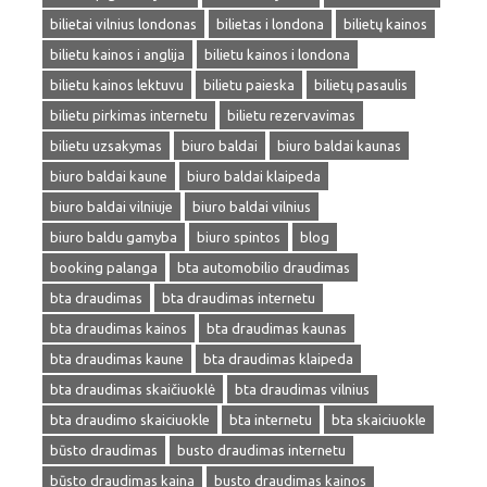
bilietai vilnius londonas
bilietas i londona
bilietų kainos
bilietu kainos i anglija
bilietu kainos i londona
bilietu kainos lektuvu
bilietu paieska
bilietų pasaulis
bilietu pirkimas internetu
bilietu rezervavimas
bilietu uzsakymas
biuro baldai
biuro baldai kaunas
biuro baldai kaune
biuro baldai klaipeda
biuro baldai vilniuje
biuro baldai vilnius
biuro baldu gamyba
biuro spintos
blog
booking palanga
bta automobilio draudimas
bta draudimas
bta draudimas internetu
bta draudimas kainos
bta draudimas kaunas
bta draudimas kaune
bta draudimas klaipeda
bta draudimas skaičiuoklė
bta draudimas vilnius
bta draudimo skaiciuokle
bta internetu
bta skaiciuokle
būsto draudimas
busto draudimas internetu
būsto draudimas kaina
busto draudimas kainos