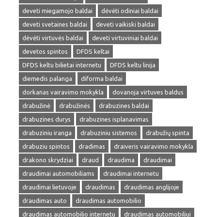
deveti miegamojo baldai
dėvėti odiniai baldai
deveti svetaines baldai
deveti vaikiski baldai
dėvėti virtuvės baldai
deveti virtuviniai baldai
devetos spintos
DFDS keltai
DFDS keltu bilietai internetu
DFDS keltu linija
diemedis palanga
diforma baldai
dorkanas vairavimo mokykla
dovanoja virtuves baldus
drabužinė
drabužinės
drabuzines baldai
drabuzines durys
drabuzines isplanavimas
drabuziniu iranga
drabuziniu sistemos
drabužių spinta
drabuziu spintos
dradimas
draiveris vairavimo mokykla
drakono skrydziai
draud
draudima
draudimai
draudimai automobiliams
draudimai internetu
draudimai lietuvoje
draudimas
draudimas anglijoje
draudimas auto
draudimas automobilio
draudimas automobilio internetu
draudimas automobiliui