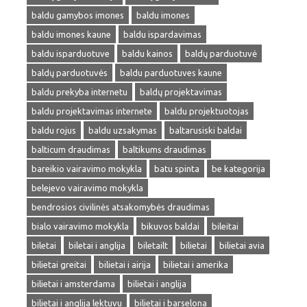
baldu gamybos imones
baldu imones
baldu imones kaune
baldu ispardavimas
baldu isparduotuve
baldu kainos
baldų parduotuvė
baldų parduotuvės
baldu parduotuves kaune
baldu prekyba internetu
baldų projektavimas
baldu projektavimas internete
baldu projektuotojas
baldu rojus
baldu uzsakymas
baltarusiski baldai
balticum draudimas
baltikums draudimas
bareikio vairavimo mokykla
batu spinta
be kategorija
belejevo vairavimo mokykla
bendrosios civilinės atsakomybės draudimas
bialo vairavimo mokykla
bikuvos baldai
bileitai
biletai
biletai i anglija
biletailt
bilietai
bilietai avia
bilietai greitai
bilietai i airija
bilietai i amerika
bilietai i amsterdama
bilietai i anglija
bilietai i anglija lektuvu
bilietai i barselona