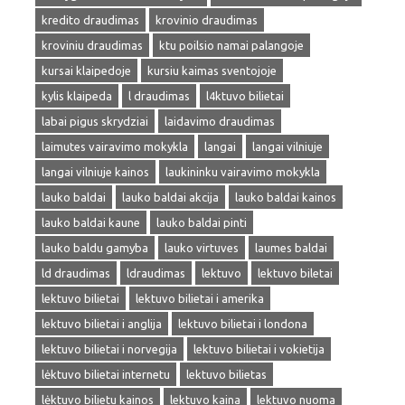
kredito draudimas
krovinio draudimas
kroviniu draudimas
ktu poilsio namai palangoje
kursai klaipedoje
kursiu kaimas sventojoje
kylis klaipeda
l draudimas
l4ktuvo bilietai
labai pigus skrydziai
laidavimo draudimas
laimutes vairavimo mokykla
langai
langai vilniuje
langai vilniuje kainos
laukininku vairavimo mokykla
lauko baldai
lauko baldai akcija
lauko baldai kainos
lauko baldai kaune
lauko baldai pinti
lauko baldu gamyba
lauko virtuves
laumes baldai
ld draudimas
ldraudimas
lektuvo
lektuvo biletai
lektuvo bilietai
lektuvo bilietai i amerika
lektuvo bilietai i anglija
lektuvo bilietai i londona
lektuvo bilietai i norvegija
lektuvo bilietai i vokietija
lėktuvo bilietai internetu
lektuvo bilietas
lėktuvo bilietu kainos
lektuvo kaina
lektuvo nuoma