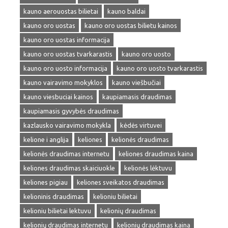
kauno aerouostas bilietai
kauno baldai
kauno oro uostas
kauno oro uostas bilietu kainos
kauno oro uostas informacija
kauno oro uostas tvarkarastis
kauno oro uosto
kauno oro uosto informacija
kauno oro uosto tvarkarastis
kauno vairavimo mokyklos
kauno viešbučiai
kauno viesbuciai kainos
kaupiamasis draudimas
kaupiamasis gyvybės draudimas
kazlausko vairavimo mokykla
kėdės virtuvei
kelione i anglija
keliones
kelionės draudimas
kelionės draudimas internetu
keliones draudimas kaina
keliones draudimas skaiciuokle
kelionės lėktuvu
keliones pigiau
keliones sveikatos draudimas
kelioninis draudimas
kelioniu bilietai
kelioniu bilietai lektuvu
kelionių draudimas
kelionių draudimas internetu
kelionių draudimas kaina