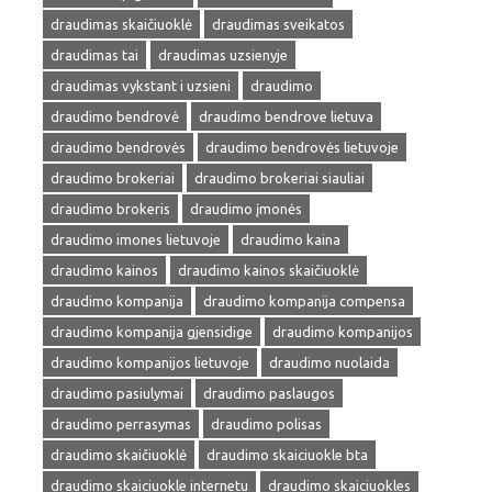
draudimas skaičiuoklė
draudimas sveikatos
draudimas tai
draudimas uzsienyje
draudimas vykstant i uzsieni
draudimo
draudimo bendrovė
draudimo bendrove lietuva
draudimo bendrovės
draudimo bendrovės lietuvoje
draudimo brokeriai
draudimo brokeriai siauliai
draudimo brokeris
draudimo įmonės
draudimo imones lietuvoje
draudimo kaina
draudimo kainos
draudimo kainos skaičiuoklė
draudimo kompanija
draudimo kompanija compensa
draudimo kompanija gjensidige
draudimo kompanijos
draudimo kompanijos lietuvoje
draudimo nuolaida
draudimo pasiulymai
draudimo paslaugos
draudimo perrasymas
draudimo polisas
draudimo skaičiuoklė
draudimo skaiciuokle bta
draudimo skaiciuokle internetu
draudimo skaiciuokles