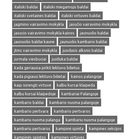
italiski baldai
italiski miegamojo baldai
italiski svetaines baldai
italiski virtuves baldai
jagmino vairavimo mokykla
jasučio vairavimo mokykla
jasucio vairavimo mokykla kainos
jaunuolio baldai
jaunuolio baldai kaune
jaunuolio kambario baldai
jtmc vairavimo mokykla
juodasis alksnis baldai
jurmala viesbuciai
justluka baldai
kada geriausia pirkti lektuvo bilietus
kada pigiausi lektuvu bilietai
kainos palangoje
kaip isirengti virtuve
kalbu kursai klaipeda
kalbu kursai klaipedoje
kambariai Palangoje
kambario baldai
kambario nuoma palangoje
kambario pertvara
kambario pertvaros
kambariu nuoma palanga
kambariu nuoma palangoje
kambariu pertvaros
kampinė spinta
kampines sekcijos
kampinės spintos
kampines virtuves