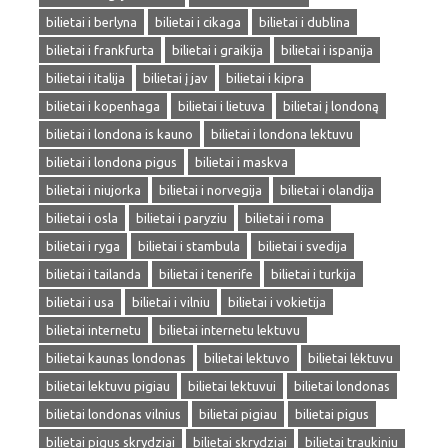
bilietai i berlyna
bilietai i cikaga
bilietai i dublina
bilietai i frankfurta
bilietai i graikija
bilietai i ispanija
bilietai i italija
bilietai į jav
bilietai i kipra
bilietai i kopenhaga
bilietai i lietuva
bilietai į londoną
bilietai i londona is kauno
bilietai i londona lektuvu
bilietai i londona pigus
bilietai i maskva
bilietai i niujorka
bilietai i norvegija
bilietai i olandija
bilietai i osla
bilietai i paryziu
bilietai i roma
bilietai i ryga
bilietai i stambula
bilietai i svedija
bilietai i tailanda
bilietai i tenerife
bilietai i turkija
bilietai i usa
bilietai i vilniu
bilietai i vokietija
bilietai internetu
bilietai internetu lektuvu
bilietai kaunas londonas
bilietai lektuvo
bilietai lėktuvu
bilietai lektuvu pigiau
bilietai lektuvui
bilietai londonas
bilietai londonas vilnius
bilietai pigiau
bilietai pigus
bilietai pigus skrydziai
bilietai skrydziai
bilietai traukiniu