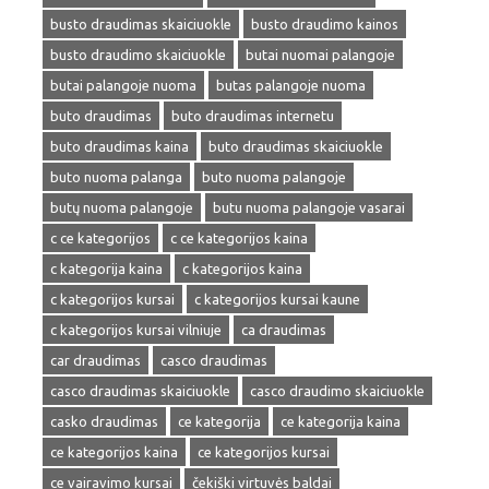
busto draudimas skaiciuokle
busto draudimo kainos
busto draudimo skaiciuokle
butai nuomai palangoje
butai palangoje nuoma
butas palangoje nuoma
buto draudimas
buto draudimas internetu
buto draudimas kaina
buto draudimas skaiciuokle
buto nuoma palanga
buto nuoma palangoje
butų nuoma palangoje
butu nuoma palangoje vasarai
c ce kategorijos
c ce kategorijos kaina
c kategorija kaina
c kategorijos kaina
c kategorijos kursai
c kategorijos kursai kaune
c kategorijos kursai vilniuje
ca draudimas
car draudimas
casco draudimas
casco draudimas skaiciuokle
casco draudimo skaiciuokle
casko draudimas
ce kategorija
ce kategorija kaina
ce kategorijos kaina
ce kategorijos kursai
ce vairavimo kursai
čekiški virtuvės baldai