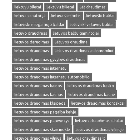
liektuvu biletai
liektuvu bilietai
liet draudimas
lietuva sanatorija
lietuva viesbutis
lietuviški baldai
lietuviski miegamojo baldai
lietuviski virtuves baldai
lietuvo draudimas
lietuvos baldu gamintojai
lietuvos darudimas
lietuvos draudima
lietuvos draudimas
lietuvos draudimas automobiliui
lietuvos draudimas gyvybes draudimas
lietuvos draudimas internetu
lietuvos draudimas internetu automobilio
lietuvos draudimas kainos
lietuvos draudimas kasko
lietuvos draudimas kaunas
lietuvos draudimas kaune
lietuvos draudimas klaipeda
lietuvos draudimas kontaktai
lietuvos draudimas pagalba kelyje
lietuvos draudimas panevezys
lietuvos draudimas siauliai
lietuvos draudimas skaiciuokle
lietuvos draudimas vilniuje
lietuvos draudimas vilnius
lietuvos draudimas.lt