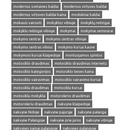
modernus svetaines baldai
modernus virtuves baldai
modernus virtuves baldai kaina
moduliniai baldai
mokausi vairuoti
mokyklos vilniuje
mokyklų reitingai
mokyklu reitingai vilniuje
mokymai
mokymai seminarai
mokymo centrai
mokymo centras vilniuje
mokymo centras vilnius
mokymo kursai kaune
mokymosi kursai klaipedoje
montuojamos spintos
motociklo draudimas
motociklo draudimas internetu
motociklo kategorijos
motociklo teises kaina
motociklo vairavimas
motociklo vairavimo kursai
motociklu draudimas
motociklu kursai
motociklu mokykla
motorolerio draudimas
motoroleriu draudimas
nakvyne klaipedoje
nakvyne Nidoje
nakvyne pajuryje
nakvyne palanga
nakvyne Palangoje
nakvyne prie juros
nakvyne vilniuje
nakvynes namai palangoje
nakvynes palangoje