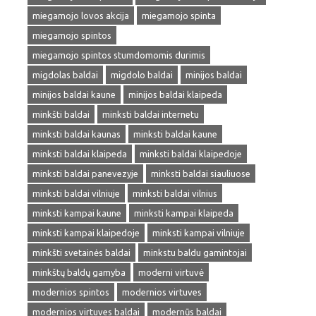
miegamojo lovos akcija
miegamojo spinta
miegamojo spintos
miegamojo spintos stumdomomis durimis
migdolas baldai
migdolo baldai
minijos baldai
minijos baldai kaune
minijos baldai klaipeda
minkšti baldai
minksti baldai internetu
minksti baldai kaunas
minksti baldai kaune
minksti baldai klaipeda
minksti baldai klaipedoje
minksti baldai panevezyje
minksti baldai siauliuose
minksti baldai vilniuje
minksti baldai vilnius
minksti kampai kaune
minksti kampai klaipeda
minksti kampai klaipedoje
minksti kampai vilniuje
minkšti svetainės baldai
minkstu baldu gamintojai
minkštų baldų gamyba
moderni virtuvė
modernios spintos
modernios virtuves
modernios virtuves baldai
modernūs baldai