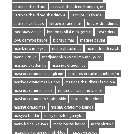
lietuvos draudimo
lietuvos draudimo kompanijos
lietuvos draudimo skaiciuokle
lietuvos viešbučiai
lietuvos viešbutis
lietuvosdraudimas
lituvos draudimas
londonas vilnius
londonas vilnius skrydziai
lova spinta
lovu gamyba kaune
lt draudimas
magrės baldai
manikiuro mokykla
mano draudimas
mano draudimas.lt
mano virtuvė
marijampoles vairavimo mokyklos
masazo akademija
masinos draudimas
masinos draudimas anglijoje
masinos draudimas internetu
masinos draudimas kainos
masinos draudimas lietuvoje
masinos draudimas uk
masinos draudimo kainos
masinos draudimo skaiciuokle
masinu draudimai
masinu draudimas
masinu draudimo kainos
masyvo baldai
masyvo baldu gamyba
mato baldai kaunas
mato baldai kaune
maža virtuvė
mazeikiu vairavimo mokyklos
mazos virtuves