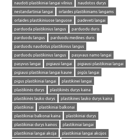
naudoti plastikiniai langai vilnius
naudotos durys
nestandartiniai langai
orlaides plastikiniams langams
orlaides plastikiniuose languose
padeveti langai
parduoda plastikinius langus
parduodu duris
parduodu langus
parduodu medines duris
parduodu naudotus plastikinius langus
parduodu plastikinius langus
pasyvaus namo langai
pasyvus langai
pigiausi langai
pigiausi plastikiniai langai
pigiausi plastikiniai langai kaune
pigūs langai
pigus plastikiniai langai
plastikinei langai
plastikinės durys
plastikinės durys kaina
plastikinės lauko durys
plastikines lauko durys kaina
plastikiniai
plastikiniai balkonai
plastikiniai balkonai kaina
plastikiniai durys
plastikiniai durys kainos
plastikiniai langai
plastikiniai langai akcija
plastikiniai langai akcijos