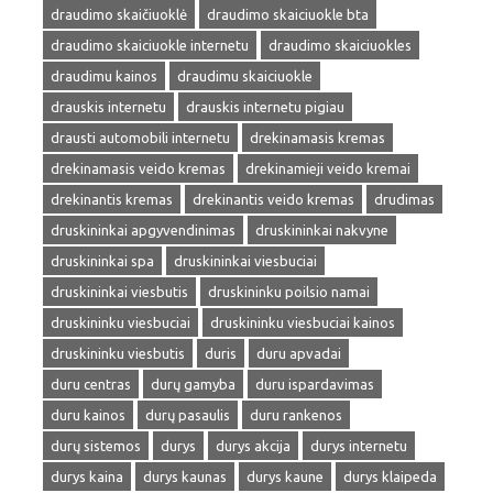
draudimo skaičiuoklė
draudimo skaiciuokle bta
draudimo skaiciuokle internetu
draudimo skaiciuokles
draudimu kainos
draudimu skaiciuokle
drauskis internetu
drauskis internetu pigiau
drausti automobili internetu
drekinamasis kremas
drekinamasis veido kremas
drekinamieji veido kremai
drekinantis kremas
drekinantis veido kremas
drudimas
druskininkai apgyvendinimas
druskininkai nakvyne
druskininkai spa
druskininkai viesbuciai
druskininkai viesbutis
druskininku poilsio namai
druskininku viesbuciai
druskininku viesbuciai kainos
druskininku viesbutis
duris
duru apvadai
duru centras
durų gamyba
duru ispardavimas
duru kainos
durų pasaulis
duru rankenos
durų sistemos
durys
durys akcija
durys internetu
durys kaina
durys kaunas
durys kaune
durys klaipeda