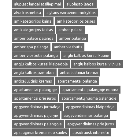
aluplast langai atsiliepimai
aluplasto langai
alva kosmetika
alytaus vairavimo mokyklos
am kategorijos kaina
am kategorijos teises
am kategorijos testas
amber palace
amber palace palanga
amber palanga
amber spa palanga
amber viesbutis
amber viesbutis palanga
anglu kalbos kursai kaune
anglu kalbos kursai klaipedoje
anglu kalbos kursai vilniuje
anglu kalbos pamokos
anticeliulitiniai kremai
anticeliulitinis kremas
apartamentai palanga
apartamentai palangoje
apartamentai palangoje nuoma
apartamentai prie juros
apartamentų nuoma palangoje
apgyvendinimas jurmaloje
apgyvendinimas klaipedoje
apgyvendinimas pajuryje
apgyvendinimas palanga
apgyvendinimas palangoje
apgyvendinimas prie juros
apsauginiai kremai nuo saules
apsidrausk internetu