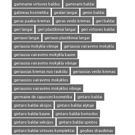
gaminame virtuves baldus
gaminami baldai
gatineau kosmetika
gealan langai
genio baldai
geras paakiu kremas
geras veido kremas
geri baldai
geri langai
geri plastikiniai langai
geri virtuves baldai
geriausi langai
geriausi plastikiniai langai
geriausia mokykla vilniuje
geriausia vairavimo mokykla
geriausia vairavimo mokykla kaune
geriausia vairavimo mokykla vilniuje
geriausias kremas nuo rauksliu
geriausias veido kremas
geriausios vairavimo mokyklos
geriausios vairavimo mokyklos vilniuje
germaine de capuccini kosmetika
gintaro baldai
gintaro baldai akcijos
gintaro baldai alytuje
gintaro baldai kaune
gintaro baldai komodos
gintaro baldai sekcijos
gintaro baldai spintos
gintaro baldai virtuves komplektai
givybes draudimas