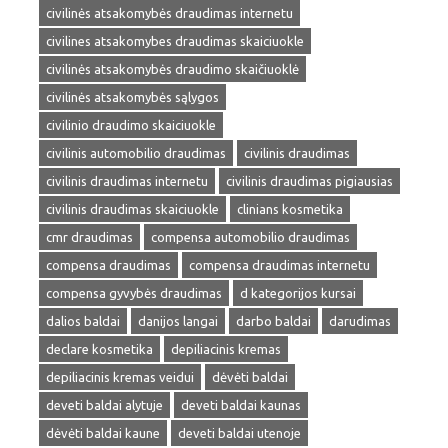
civilinės atsakomybės draudimas internetu
civilines atsakomybes draudimas skaiciuokle
civilinės atsakomybės draudimo skaičiuoklė
civilinės atsakomybės sąlygos
civilinio draudimo skaiciuokle
civilinis automobilio draudimas
civilinis draudimas
civilinis draudimas internetu
civilinis draudimas pigiausias
civilinis draudimas skaiciuokle
clinians kosmetika
cmr draudimas
compensa automobilio draudimas
compensa draudimas
compensa draudimas internetu
compensa gyvybės draudimas
d kategorijos kursai
dalios baldai
danijos langai
darbo baldai
darudimas
declare kosmetika
depiliacinis kremas
depiliacinis kremas veidui
dėvėti baldai
deveti baldai alytuje
deveti baldai kaunas
dėvėti baldai kaune
deveti baldai utenoje