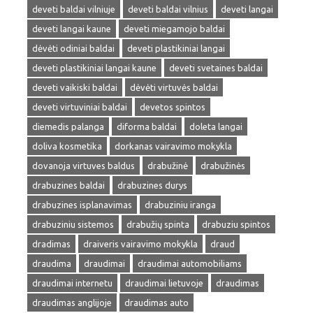
deveti baldai vilniuje
deveti baldai vilnius
deveti langai
deveti langai kaune
deveti miegamojo baldai
dėvėti odiniai baldai
deveti plastikiniai langai
deveti plastikiniai langai kaune
deveti svetaines baldai
deveti vaikiski baldai
dėvėti virtuvės baldai
deveti virtuviniai baldai
devetos spintos
diemedis palanga
diforma baldai
doleta langai
doliva kosmetika
dorkanas vairavimo mokykla
dovanoja virtuves baldus
drabužinė
drabužinės
drabuzines baldai
drabuzines durys
drabuzines isplanavimas
drabuziniu iranga
drabuziniu sistemos
drabužių spinta
drabuziu spintos
dradimas
draiveris vairavimo mokykla
draud
draudima
draudimai
draudimai automobiliams
draudimai internetu
draudimai lietuvoje
draudimas
draudimas anglijoje
draudimas auto