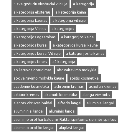
5 zvaigzduciu viesbuciai vilniuje
A kategorija
a kategorija eksternu
a kategorija kaina
a kategorija kaunas
a kategorija vilniuje
a kategorija Vilnius
a kategorijos
a kategorijos egzaminas
a kategorijos kaina
a kategorijos kursai
a kategorijos kursai kaune
a kategorijos kursai Vilniuje
a kategorijos laikymas
a kategorijos teises
a2 kategorija
ab lietuvos draudimas
abc vairavimo mokykla
abc vairavimo mokykla kaune
abidis kosmetika
academie kosmetika
achromin kremas
acnofan kremas
actipur kremas
akamuti kosmetika
alanga viesbutis
alantas virtuves baldai
alfredo langai
aliuminiai langai
aliumininiai langai
aliuminio langai
aliuminio profiliai baldams Raktai spintoms: sieninės spintos
aliuminio profilio langai
aluplast langai