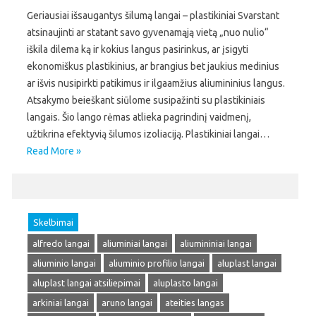
Geriausiai išsaugantys šilumą langai – plastikiniai Svarstant
atsinaujinti ar statant savo gyvenamąją vietą „nuo nulio“
iškila dilema ką ir kokius langus pasirinkus, ar įsigyti
ekonomiškus plastikinius, ar brangius bet jaukius medinius
ar išvis nusipirkti patikimus ir ilgaamžius aliumininius langus.
Atsakymo beieškant siūlome susipažinti su plastikiniais
langais. Šio lango rėmas atlieka pagrindinį vaidmenį,
užtikrina efektyvią šilumos izoliaciją. Plastikiniai langai…
Read More »
Skelbimai
alfredo langai
aliuminiai langai
aliumininiai langai
aliuminio langai
aliuminio profilio langai
aluplast langai
aluplast langai atsiliepimai
aluplasto langai
arkiniai langai
aruno langai
ateities langas