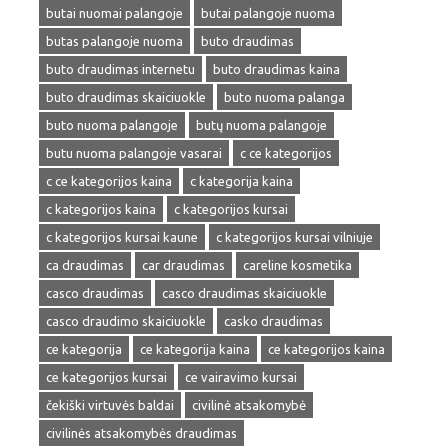
butai nuomai palangoje
butai palangoje nuoma
butas palangoje nuoma
buto draudimas
buto draudimas internetu
buto draudimas kaina
buto draudimas skaiciuokle
buto nuoma palanga
buto nuoma palangoje
butų nuoma palangoje
butu nuoma palangoje vasarai
c ce kategorijos
c ce kategorijos kaina
c kategorija kaina
c kategorijos kaina
c kategorijos kursai
c kategorijos kursai kaune
c kategorijos kursai vilniuje
ca draudimas
car draudimas
careline kosmetika
casco draudimas
casco draudimas skaiciuokle
casco draudimo skaiciuokle
casko draudimas
ce kategorija
ce kategorija kaina
ce kategorijos kaina
ce kategorijos kursai
ce vairavimo kursai
čekiški virtuvės baldai
civilinė atsakomybė
civilinės atsakomybės draudimas