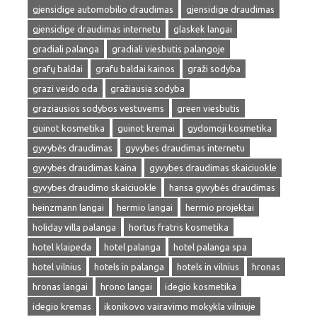
gjensidige automobilio draudimas
gjensidige draudimas
gjensidige draudimas internetu
glaskek langai
gradiali palanga
gradiali viesbutis palangoje
grafų baldai
grafu baldai kainos
graži sodyba
grazi veido oda
gražiausia sodyba
graziausios sodybos vestuvems
green viesbutis
guinot kosmetika
guinot kremai
gydomoji kosmetika
gyvybės draudimas
gyvybes draudimas internetu
gyvybes draudimas kaina
gyvybes draudimas skaiciuokle
gyvybes draudimo skaiciuokle
hansa gyvybės draudimas
heinzmann langai
hermio langai
hermio projektai
holiday villa palanga
hortus fratris kosmetika
hotel klaipeda
hotel palanga
hotel palanga spa
hotel vilnius
hotels in palanga
hotels in vilnius
hronas
hronas langai
hrono langai
idegio kosmetika
idegio kremas
ikonikovo vairavimo mokykla vilniuje