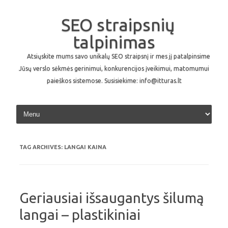
SEO straipsnių
talpinimas
Atsiųskite mums savo unikalų SEO straipsnį ir mes jį patalpinsime
Jūsų verslo sėkmės gerinimui, konkurencijos įveikimui, matomumui
paieškos sistemose. Susisiekime: info@itturas.lt
Skip to content
TAG ARCHIVES:
LANGAI KAINA
Geriausiai išsaugantys šilumą
langai – plastikiniai