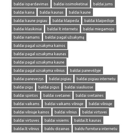
baldai ispardavimas
baldai issimoketinai
baldai jums
baldai kaina
baldai kaunas
baldai kaune
baldai kaune pigiau
baldai klaipeda
baldai klaipedoje
baldai klasikiniai
baldai lt internetu
baldai miegamojo
baldai namams
baldai pagal užsakymą
baldai pagal uzsakyma kainos
baldai pagal uzsakyma kaunas
baldai pagal uzsakyma kaune
baldai pagal uzsakyma vilnius
baldai panevėžyje
baldai panevezys
baldai pigiau
baldai pigiau internetu
baldai pigu
baldai pigus
baldai siauliuose
baldai spintos
baldai svetainei
baldai svetaines
baldai vaikams
baldai vaikams vilniuje
baldai vilniuje
baldai vilniuje kainos
baldai vilnius
baldai virtuvei
baldai virtuves
baldai visiems
baldai.lt kaunas
baldai.lt vilnius
baldu dizainas
baldu furnitura internetu