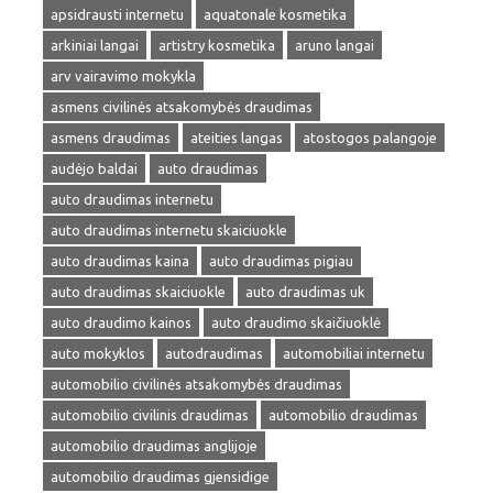
apsidrausti internetu
aquatonale kosmetika
arkiniai langai
artistry kosmetika
aruno langai
arv vairavimo mokykla
asmens civilinės atsakomybės draudimas
asmens draudimas
ateities langas
atostogos palangoje
audėjo baldai
auto draudimas
auto draudimas internetu
auto draudimas internetu skaiciuokle
auto draudimas kaina
auto draudimas pigiau
auto draudimas skaiciuokle
auto draudimas uk
auto draudimo kainos
auto draudimo skaičiuoklė
auto mokyklos
autodraudimas
automobiliai internetu
automobilio civilinės atsakomybės draudimas
automobilio civilinis draudimas
automobilio draudimas
automobilio draudimas anglijoje
automobilio draudimas gjensidige