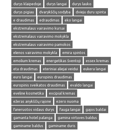
durys klaipedoje
durys langai
durys lauko
durys pigiau
dvarykščių sodyba
dvieju duru spinta
e draudimas
edraudimas
eko langai
ekstremalaus vairavimo kursai
ekstremalaus vairavimo mokykla
ekstremalaus vairavimo pamokos
elenos vairavimo mokykla
emira spintos
emolium kremas
energetikas šventoji
essex kremas
eta draudimas
eteriniai aliejai veidui
eukera langai
euro langai
europinis draudimas
europinis sveikatos draudimas
evaldo langai
eveline kosmetika
excipial kremas
ežeras anykščių rajone
ezero nuoma
faneruotos vidaus durys
fauga langai
gajos baldai
gamanta hotel palanga
gamina virtuves baldus
gaminame baldus
gaminame duris