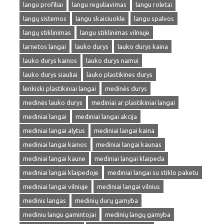
langu profiliai
langu reguliavimas
langu roletai
langų sistemos
langu skaiciuokle
langu spalvos
langų stiklinimas
langu stiklinimas vilniuje
larnetos langai
lauko durys
lauko durys kaina
lauko durys kainos
lauko durys namui
lauko durys siauliai
lauko plastikines durys
lenkiski plastikiniai langai
medinės durys
medinės lauko durys
mediniai ar plastikiniai langai
mediniai langai
mediniai langai akcija
mediniai langai alytus
mediniai langai kaina
mediniai langai kainos
mediniai langai kaunas
mediniai langai kaune
mediniai langai klaipeda
mediniai langai klaipedoje
mediniai langai su stiklo paketu
mediniai langai vilniuje
mediniai langai vilnius
medinis langas
medinių durų gamyba
mediniu langu gamintojai
medinių langų gamyba