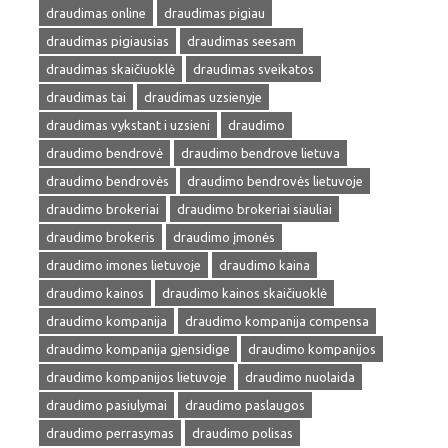
draudimas online
draudimas pigiau
draudimas pigiausias
draudimas seesam
draudimas skaičiuoklė
draudimas sveikatos
draudimas tai
draudimas uzsienyje
draudimas vykstant i uzsieni
draudimo
draudimo bendrovė
draudimo bendrove lietuva
draudimo bendrovės
draudimo bendrovės lietuvoje
draudimo brokeriai
draudimo brokeriai siauliai
draudimo brokeris
draudimo įmonės
draudimo imones lietuvoje
draudimo kaina
draudimo kainos
draudimo kainos skaičiuoklė
draudimo kompanija
draudimo kompanija compensa
draudimo kompanija gjensidige
draudimo kompanijos
draudimo kompanijos lietuvoje
draudimo nuolaida
draudimo pasiulymai
draudimo paslaugos
draudimo perrasymas
draudimo polisas