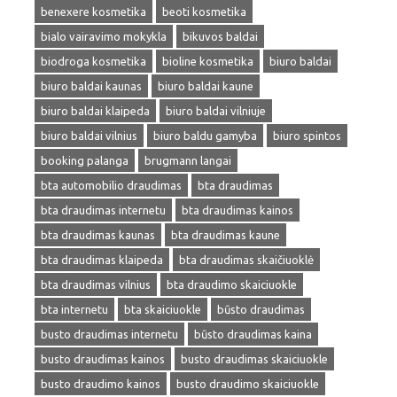
benexere kosmetika
beoti kosmetika
bialo vairavimo mokykla
bikuvos baldai
biodroga kosmetika
bioline kosmetika
biuro baldai
biuro baldai kaunas
biuro baldai kaune
biuro baldai klaipeda
biuro baldai vilniuje
biuro baldai vilnius
biuro baldu gamyba
biuro spintos
booking palanga
brugmann langai
bta automobilio draudimas
bta draudimas
bta draudimas internetu
bta draudimas kainos
bta draudimas kaunas
bta draudimas kaune
bta draudimas klaipeda
bta draudimas skaičiuoklė
bta draudimas vilnius
bta draudimo skaiciuokle
bta internetu
bta skaiciuokle
būsto draudimas
busto draudimas internetu
būsto draudimas kaina
busto draudimas kainos
busto draudimas skaiciuokle
busto draudimo kainos
busto draudimo skaiciuokle