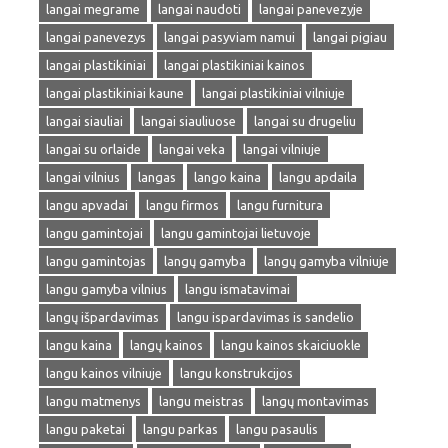
langai megrame
langai naudoti
langai panevezyje
langai panevezys
langai pasyviam namui
langai pigiau
langai plastikiniai
langai plastikiniai kainos
langai plastikiniai kaune
langai plastikiniai vilniuje
langai siauliai
langai siauliuose
langai su drugeliu
langai su orlaide
langai veka
langai vilniuje
langai vilnius
langas
lango kaina
langu apdaila
langu apvadai
langu firmos
langu furnitura
langu gamintojai
langu gamintojai lietuvoje
langu gamintojas
langų gamyba
langų gamyba vilniuje
langu gamyba vilnius
langu ismatavimai
langų išpardavimas
langu ispardavimas is sandelio
langu kaina
langų kainos
langu kainos skaiciuokle
langu kainos vilniuje
langu konstrukcijos
langu matmenys
langu meistras
langų montavimas
langu paketai
langu parkas
langu pasaulis