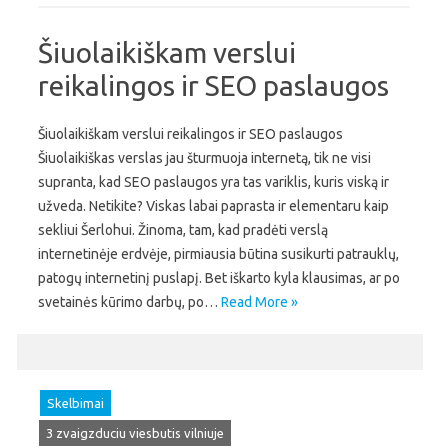
Šiuolaikiškam verslui
reikalingos ir SEO paslaugos
Šiuolaikiškam verslui reikalingos ir SEO paslaugos
Šiuolaikiškas verslas jau šturmuoja internetą, tik ne visi
supranta, kad SEO paslaugos yra tas variklis, kuris viską ir
užveda. Netikite? Viskas labai paprasta ir elementaru kaip
sekliui Šerlohui. Žinoma, tam, kad pradėti verslą
internetinėje erdvėje, pirmiausia būtina susikurti patrauklų,
patogų internetinį puslapį. Bet iškarto kyla klausimas, ar po
svetainės kūrimo darbų, po…
Read More »
Skelbimai
3 zvaigzduciu viesbutis vilniuje