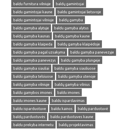
baldu furnitura vilniuje
baldų gamintojai
baldu gamintojai kaune
baldu gamintojai lietuvoje
baldu gamintojai vilniuje
baldų gamyba
baldu gamyba alytuje
baldu gamyba alytus
baldų gamyba kaunas
baldų gamyba kaune
baldu gamyba klaipeda
baldų gamyba klaipėdoje
baldu gamyba pagal uzsakyma
baldu gamyba panevezyje
baldu gamyba panevezys
baldu gamyba plungeje
baldu gamyba siauliai
baldu gamyba siauliuose
baldu gamyba telsiuose
baldu gamyba utenoje
baldų gamyba vilniuje
baldų gamyba vilnius
baldu gamybos imones
baldu imones
baldu imones kaune
baldu ispardavimas
baldu isparduotuve
baldu kainos
baldų parduotuvė
baldų parduotuvės
baldu parduotuves kaune
baldu prekyba internetu
baldų projektavimas