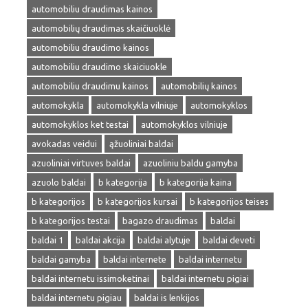
automobiliu draudimas kainos
automobilių draudimas skaičiuoklė
automobiliu draudimo kainos
automobiliu draudimo skaiciuokle
automobiliu draudimu kainos
automobilių kainos
automokykla
automokykla vilniuje
automokyklos
automokyklos ket testai
automokyklos vilniuje
avokadas veidui
ąžuoliniai baldai
azuoliniai virtuves baldai
azuoliniu baldu gamyba
azuolo baldai
b kategorija
b kategorija kaina
b kategorijos
b kategorijos kursai
b kategorijos teises
b kategorijos testai
bagazo draudimas
baldai
baldai 1
baldai akcija
baldai alytuje
baldai deveti
baldai gamyba
baldai internete
baldai internetu
baldai internetu issimoketinai
baldai internetu pigiai
baldai internetu pigiau
baldai is lenkijos