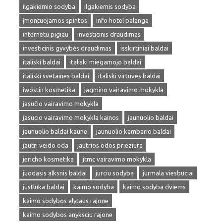
ilgakiemio sodyba
ilgakiemis sodyba
įmontuojamos spintos
info hotel palanga
internetu pigiau
investicinis draudimas
investicinis gyvybės draudimas
isskirtiniai baldai
italiski baldai
italiski miegamojo baldai
italiski svetaines baldai
italiski virtuves baldai
iwostin kosmetika
jagmino vairavimo mokykla
jasučio vairavimo mokykla
jasucio vairavimo mokykla kainos
jaunuolio baldai
jaunuolio baldai kaune
jaunuolio kambario baldai
jautri veido oda
jautrios odos prieziura
jericho kosmetika
jtmc vairavimo mokykla
juodasis alksnis baldai
jurciu sodyba
jurmala viesbuciai
justluka baldai
kaimo sodyba
kaimo sodyba dviems
kaimo sodybos alytaus rajone
kaimo sodybos anyksciu rajone