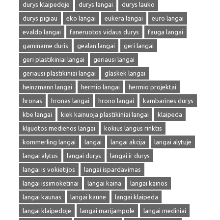
durys klaipedoje
durys langai
durys lauko
durys pigiau
eko langai
eukera langai
euro langai
evaldo langai
faneruotos vidaus durys
fauga langai
gaminame duris
gealan langai
geri langai
geri plastikiniai langai
geriausi langai
geriausi plastikiniai langai
glaskek langai
heinzmann langai
hermio langai
hermio projektai
hronas
hronas langai
hrono langai
kambarines durys
kbe langai
kiek kainuoja plastikiniai langai
klaipeda
klijuotos medienos langai
kokius langus rinktis
kommerling langai
langai
langai akcija
langai alytuje
langai alytus
langai durys
langai ir durys
langai is vokietijos
langai ispardavimas
langai issimoketinai
langai kaina
langai kainos
langai kaunas
langai kaune
langai klaipeda
langai klaipedoje
langai marijampole
langai mediniai