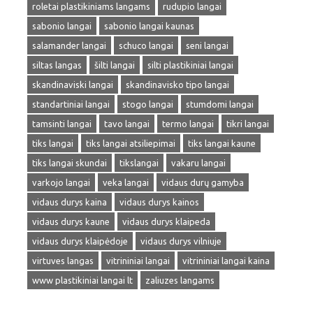
roletai plastikiniams langams
rudupio langai
sabonio langai
sabonio langai kaunas
salamander langai
schuco langai
seni langai
siltas langas
šilti langai
silti plastikiniai langai
skandinaviski langai
skandinavisko tipo langai
standartiniai langai
stogo langai
stumdomi langai
tamsinti langai
tavo langai
termo langai
tikri langai
tiks langai
tiks langai atsiliepimai
tiks langai kaune
tiks langai skundai
tikslangai
vakaru langai
varkojo langai
veka langai
vidaus durų gamyba
vidaus durys kaina
vidaus durys kainos
vidaus durys kaune
vidaus durys klaipeda
vidaus durys klaipėdoje
vidaus durys vilniuje
virtuves langas
vitrininiai langai
vitrininiai langai kaina
www plastikiniai langai lt
zaliuzes langams