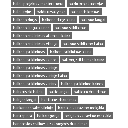
baldu projektavimas internete
baldu projektuotojas
baldu rojus
baldu uzsakymas
balinantis kremas
balkono durys
balkono durys kaina
balkono langai
balkono langai kainos
balkono stiklinimas
balkono stiklinimas aliuminiu kaina
balkono stiklinimas vilniuje
balkono stiklinimo kaina
balkonų stiklinimas
balkonų stiklinimas kaina
balkonu stiklinimas kainos
balkonų stiklinimas kaune
balkonų stiklinimas vilniuje
balkonų stiklinimas vilniuje kaina
balkonu stiklinimas vilnius
balkonų stiklinimo kainos
baltarusiski baldai
baltic langai
balticum draudimas
baltijos langai
baltikums draudimas
banketines sales vilniuje
bareikio vairavimo mokykla
batu spinta
be kategorija
belejevo vairavimo mokykla
bendrosios civilinės atsakomybės draudimas