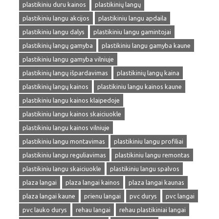
plastikiniu duru kainos
plastikinių langų
plastikiniu langu akcijos
plastikiniu langu apdaila
plastikiniu langu dalys
plastikiniu langu gamintojai
plastikinių langų gamyba
plastikiniu langu gamyba kaune
plastikiniu langu gamyba vilniuje
plastikinių langų išpardavimas
plastikinių langų kaina
plastikinių langų kainos
plastikiniu langu kainos kaune
plastikiniu langu kainos klaipedoje
plastikiniu langu kainos skaiciuokle
plastikiniu langu kainos vilniuje
plastikiniu langu montavimas
plastikiniu langu profiliai
plastikiniu langu reguliavimas
plastikiniu langu remontas
plastikiniu langu skaiciuokle
plastikiniu langu spalvos
plaza langai
plaza langai kainos
plaza langai kaunas
plaza langai kaune
prienu langai
pvc durys
pvc langai
pvc lauko durys
rehau langai
rehau plastikiniai langai