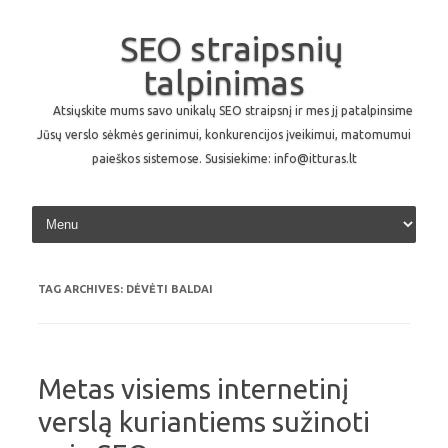
SEO straipsnių
talpinimas
Atsiųskite mums savo unikalų SEO straipsnį ir mes jį patalpinsime
Jūsų verslo sėkmės gerinimui, konkurencijos įveikimui, matomumui
paieškos sistemose. Susisiekime: info@itturas.lt
Skip to content
TAG ARCHIVES:
DĖVĖTI BALDAI
Metas visiems internetinį
verslą kuriantiems sužinoti