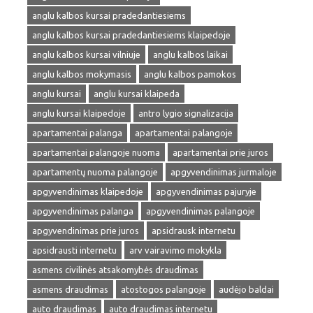
anglu kalbos kursai pradedantiesiems
anglu kalbos kursai pradedantiesiems klaipedoje
anglu kalbos kursai vilniuje
anglu kalbos laikai
anglu kalbos mokymasis
anglu kalbos pamokos
anglu kursai
anglu kursai klaipeda
anglu kursai klaipedoje
antro lygio signalizacija
apartamentai palanga
apartamentai palangoje
apartamentai palangoje nuoma
apartamentai prie juros
apartamentų nuoma palangoje
apgyvendinimas jurmaloje
apgyvendinimas klaipedoje
apgyvendinimas pajuryje
apgyvendinimas palanga
apgyvendinimas palangoje
apgyvendinimas prie juros
apsidrausk internetu
apsidrausti internetu
arv vairavimo mokykla
asmens civilinės atsakomybės draudimas
asmens draudimas
atostogos palangoje
audėjo baldai
auto draudimas
auto draudimas internetu