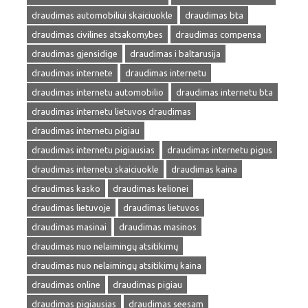
draudimas automobiliui skaiciuokle
draudimas bta
draudimas civilines atsakomybes
draudimas compensa
draudimas gjensidige
draudimas i baltarusija
draudimas internete
draudimas internetu
draudimas internetu automobilio
draudimas internetu bta
draudimas internetu lietuvos draudimas
draudimas internetu pigiau
draudimas internetu pigiausias
draudimas internetu pigus
draudimas internetu skaiciuokle
draudimas kaina
draudimas kasko
draudimas kelionei
draudimas lietuvoje
draudimas lietuvos
draudimas masinai
draudimas masinos
draudimas nuo nelaimingų atsitikimų
draudimas nuo nelaimingų atsitikimų kaina
draudimas online
draudimas pigiau
draudimas pigiausias
draudimas seesam