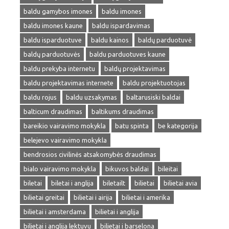
baldu gamybos imones
baldu imones
baldu imones kaune
baldu ispardavimas
baldu isparduotuve
baldu kainos
baldų parduotuvė
baldų parduotuvės
baldu parduotuves kaune
baldu prekyba internetu
baldų projektavimas
baldu projektavimas internete
baldu projektuotojas
baldu rojus
baldu uzsakymas
baltarusiski baldai
balticum draudimas
baltikums draudimas
bareikio vairavimo mokykla
batu spinta
be kategorija
belejevo vairavimo mokykla
bendrosios civilinės atsakomybės draudimas
bialo vairavimo mokykla
bikuvos baldai
bileitai
biletai
biletai i anglija
biletailt
bilietai
bilietai avia
bilietai greitai
bilietai i airija
bilietai i amerika
bilietai i amsterdama
bilietai i anglija
bilietai i anglija lektuvu
bilietai i barselona