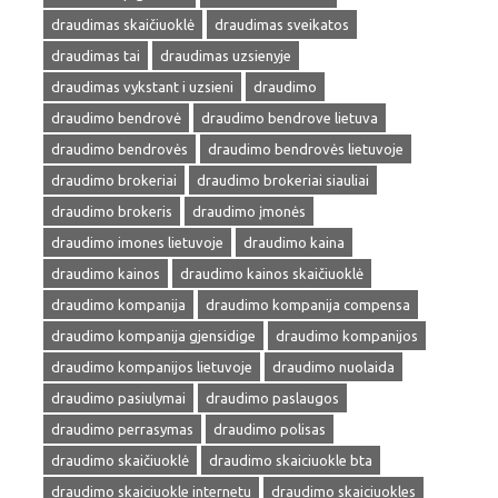
draudimas skaičiuoklė
draudimas sveikatos
draudimas tai
draudimas uzsienyje
draudimas vykstant i uzsieni
draudimo
draudimo bendrovė
draudimo bendrove lietuva
draudimo bendrovės
draudimo bendrovės lietuvoje
draudimo brokeriai
draudimo brokeriai siauliai
draudimo brokeris
draudimo įmonės
draudimo imones lietuvoje
draudimo kaina
draudimo kainos
draudimo kainos skaičiuoklė
draudimo kompanija
draudimo kompanija compensa
draudimo kompanija gjensidige
draudimo kompanijos
draudimo kompanijos lietuvoje
draudimo nuolaida
draudimo pasiulymai
draudimo paslaugos
draudimo perrasymas
draudimo polisas
draudimo skaičiuoklė
draudimo skaiciuokle bta
draudimo skaiciuokle internetu
draudimo skaiciuokles