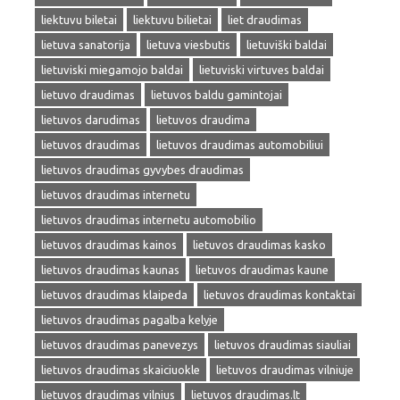
liektuvu biletai
liektuvu bilietai
liet draudimas
lietuva sanatorija
lietuva viesbutis
lietuviški baldai
lietuviski miegamojo baldai
lietuviski virtuves baldai
lietuvo draudimas
lietuvos baldu gamintojai
lietuvos darudimas
lietuvos draudima
lietuvos draudimas
lietuvos draudimas automobiliui
lietuvos draudimas gyvybes draudimas
lietuvos draudimas internetu
lietuvos draudimas internetu automobilio
lietuvos draudimas kainos
lietuvos draudimas kasko
lietuvos draudimas kaunas
lietuvos draudimas kaune
lietuvos draudimas klaipeda
lietuvos draudimas kontaktai
lietuvos draudimas pagalba kelyje
lietuvos draudimas panevezys
lietuvos draudimas siauliai
lietuvos draudimas skaiciuokle
lietuvos draudimas vilniuje
lietuvos draudimas vilnius
lietuvos draudimas.lt