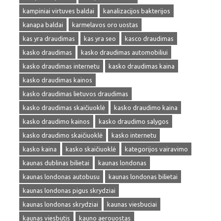
kampiniai virtuves baldai
kanalizacijos bakterijos
kanapa baldai
karmelavos oro uostas
kas yra draudimas
kas yra seo
kasco draudimas
kasko draudimas
kasko draudimas automobiliui
kasko draudimas internetu
kasko draudimas kaina
kasko draudimas kainos
kasko draudimas lietuvos draudimas
kasko draudimas skaičiuoklė
kasko draudimo kaina
kasko draudimo kainos
kasko draudimo salygos
kasko draudimo skaičiuoklė
kasko internetu
kasko kaina
kasko skaičiuoklė
kategorijos vairavimo
kaunas dublinas bilietai
kaunas londonas
kaunas londonas autobusu
kaunas londonas bilietai
kaunas londonas pigus skrydziai
kaunas londonas skrydziai
kaunas viesbuciai
kaunas viesbutis
kauno aerouostas