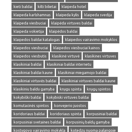
kieti baldai
kilti bilietai
klaipeda hotel
klaipeda karlshamnas
klaipeda kylis
klaipeda svedija
klaipeda viesbuciai
klaipėda virtuves baldai
klaipeda vokietija
klaipėdos baldai
klaipedos baldai katalogas
klaipedos vairavimo mokyklos
klaipedos viesbuciai
klaipedos viesbuciai kainos
klaipedos viesbutis
klasikinė virtuvė
klasikines virtuves
klasikiniai baldai
klasikiniai baldai internetu
klasikiniai baldai kaune
klasikiniai miegamojo baldai
klasikiniai virtuvės baldai
klasikiniai virtuves baldai kaune
klasikiniu baldu gamyba
knygu spinta
knygų spintos
kokybiški baldai
kokybiski virtuves baldai
komutacinės spintos
konvejerio juostos
koridoriaus baldai
koridoriaus spinta
korpusiniai baldai
korpusiniai svetaines baldai
korpusinių baldų gamyba
kostygovo vairavimo mokykla
kotedzu nuoma palangoje