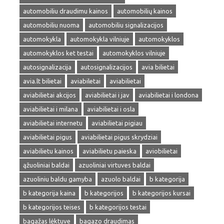
automobiliu draudimu kainos
automobilių kainos
automobiliu nuoma
automobiliu signalizacijos
automokykla
automokykla vilniuje
automokyklos
automokyklos ket testai
automokyklos vilniuje
autosignalizacija
autosignalizacijos
avia bilietai
avia.lt bilietai
aviabiletai
aviabilietai
aviabilietai akcijos
aviabilietai i jav
aviabilietai i londona
aviabilietai i milana
aviabilietai i osla
aviabilietai internetu
aviabilietai pigiau
aviabilietai pigus
aviabilietai pigus skrydziai
aviabilietu kainos
aviabilietu paieska
aviobilietai
ąžuoliniai baldai
azuoliniai virtuves baldai
azuoliniu baldu gamyba
azuolo baldai
b kategorija
b kategorija kaina
b kategorijos
b kategorijos kursai
b kategorijos teises
b kategorijos testai
bagažas lėktuve
bagazo draudimas