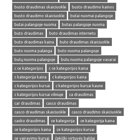
busto draudimas skaiciuokle
busto draudimo kainos
busto draudimo skaiciuokle
butai nuomai palangoje
butai palangoje nuoma
butas palangoje nuoma
buto draudimas
buto draudimas internetu
buto draudimas kaina
buto draudimas skaiciuokle
buto nuoma palanga
buto nuoma palangoje
butų nuoma palangoje
butu nuoma palangoje vasarai
c ce kategorijos
c ce kategorijos kaina
c kategorija kaina
c kategorijos kaina
c kategorijos kursai
c kategorijos kursai kaune
c kategorijos kursai vilniuje
ca draudimas
car draudimas
casco draudimas
casco draudimas skaiciuokle
casco draudimo skaiciuokle
casko draudimas
ce kategorija
ce kategorija kaina
ce kategorijos kaina
ce kategorijos kursai
ce vairavimo kursai
čekiški virtuvės baldai