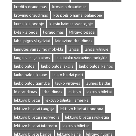
kredito draudimas
krovinio draudimas
kroviniu draudimas
ktu poilsio namai palangoje
kursai klaipedoje
kursiu kaimas sventojoje
kylis klaipeda
l draudimas
l4ktuvo bilietai
labai pigus skrydziai
laidavimo draudimas
laimutes vairavimo mokykla
langai
langai vilniuje
langai vilniuje kainos
laukininku vairavimo mokykla
lauko baldai
lauko baldai akcija
lauko baldai kainos
lauko baldai kaune
lauko baldai pinti
lauko baldu gamyba
lauko virtuves
laumes baldai
ld draudimas
ldraudimas
lektuvo
lektuvo biletai
lektuvo bilietai
lektuvo bilietai i amerika
lektuvo bilietai i anglija
lektuvo bilietai i londona
lektuvo bilietai i norvegija
lektuvo bilietai i vokietija
lėktuvo bilietai internetu
lektuvo bilietas
lėktuvo bilietu kainos
lektuvo kaina
lektuvo nuoma