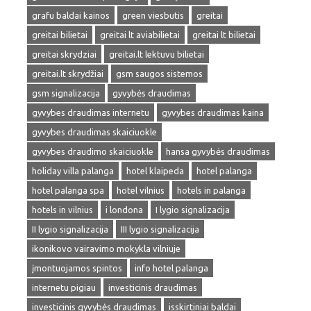
grafu baldai kainos
green viesbutis
greitai
greitai bilietai
greitai lt aviabilietai
greitai lt bilietai
greitai skrydziai
greitai.lt lektuvu bilietai
greitai.lt skrydžiai
gsm saugos sistemos
gsm signalizacija
gyvybės draudimas
gyvybes draudimas internetu
gyvybes draudimas kaina
gyvybes draudimas skaiciuokle
gyvybes draudimo skaiciuokle
hansa gyvybės draudimas
holiday villa palanga
hotel klaipeda
hotel palanga
hotel palanga spa
hotel vilnius
hotels in palanga
hotels in vilnius
i londona
I lygio signalizacija
II lygio signalizacija
III lygio signalizacija
ikonikovo vairavimo mokykla vilniuje
įmontuojamos spintos
info hotel palanga
internetu pigiau
investicinis draudimas
investicinis gyvybės draudimas
isskirtiniai baldai