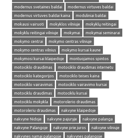
modernus svetaines baldai
modernus virtuves baldai
modernus virtuves baldai kaina
moduliniai baldai
mokausi vairuoti
mokyklos vilniuje
mokyklų reitingai
mokyklu reitingai vilniuje
mokymai
mokymai seminarai
mokymo centrai
mokymo centras vilniuje
mokymo centras vilnius
mokymo kursai kaune
mokymosi kursai klaipedoje
montuojamos spintos
motociklo draudimas
motociklo draudimas internetu
motociklo kategorijos
motociklo teises kaina
motociklo vairavimas
motociklo vairavimo kursai
motociklu draudimas
motociklu kursai
motociklu mokykla
motorolerio draudimas
motoroleriu draudimas
nakvyne klaipedoje
nakvyne Nidoje
nakvyne pajuryje
nakvyne palanga
nakvyne Palangoje
nakvyne prie juros
nakvyne vilniuje
nakvynes namai palangoje
nakvynes palangoje