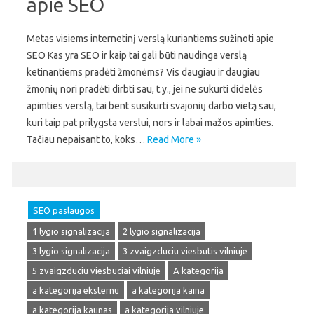
apie SEO
Metas visiems internetinį verslą kuriantiems sužinoti apie
SEO Kas yra SEO ir kaip tai gali būti naudinga verslą
ketinantiems pradėti žmonėms? Vis daugiau ir daugiau
žmonių nori pradėti dirbti sau, t.y., jei ne sukurti didelės
apimties verslą, tai bent susikurti svajonių darbo vietą sau,
kuri taip pat prilygsta verslui, nors ir labai mažos apimties.
Tačiau nepaisant to, koks…
Read More »
SEO paslaugos
1 lygio signalizacija
2 lygio signalizacija
3 lygio signalizacija
3 zvaigzduciu viesbutis vilniuje
5 zvaigzduciu viesbuciai vilniuje
A kategorija
a kategorija eksternu
a kategorija kaina
a kategorija kaunas
a kategorija vilniuje