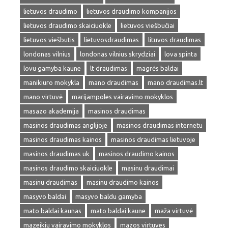
lietuvos draudimo
lietuvos draudimo kompanijos
lietuvos draudimo skaiciuokle
lietuvos viešbučiai
lietuvos viešbutis
lietuvosdraudimas
lituvos draudimas
londonas vilnius
londonas vilnius skrydziai
lova spinta
lovu gamyba kaune
lt draudimas
magrės baldai
manikiuro mokykla
mano draudimas
mano draudimas.lt
mano virtuvė
marijampoles vairavimo mokyklos
masazo akademija
masinos draudimas
masinos draudimas anglijoje
masinos draudimas internetu
masinos draudimas kainos
masinos draudimas lietuvoje
masinos draudimas uk
masinos draudimo kainos
masinos draudimo skaiciuokle
masinu draudimai
masinu draudimas
masinu draudimo kainos
masyvo baldai
masyvo baldu gamyba
mato baldai kaunas
mato baldai kaune
maža virtuvė
mazeikiu vairavimo mokyklos
mazos virtuves