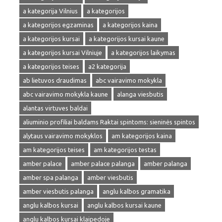
a kategorija Vilnius
a kategorijos
a kategorijos egzaminas
a kategorijos kaina
a kategorijos kursai
a kategorijos kursai kaune
a kategorijos kursai Vilniuje
a kategorijos laikymas
a kategorijos teises
a2 kategorija
ab lietuvos draudimas
abc vairavimo mokykla
abc vairavimo mokykla kaune
alanga viesbutis
alantas virtuves baldai
aliuminio profiliai baldams Raktai spintoms: sieninės spintos
alytaus vairavimo mokyklos
am kategorijos kaina
am kategorijos teises
am kategorijos testas
amber palace
amber palace palanga
amber palanga
amber spa palanga
amber viesbutis
amber viesbutis palanga
anglu kalbos gramatika
anglu kalbos kursai
anglu kalbos kursai kaune
anglu kalbos kursai klaipedoje