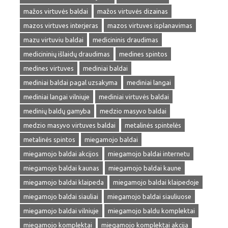
mažos virtuvės baldai
mažos virtuvės dizainas
mazos virtuves interjeras
mazos virtuves isplanavimas
mazu virtuviu baldai
medicininis draudimas
medicininių išlaidų draudimas
medines spintos
medines virtuves
mediniai baldai
mediniai baldai pagal uzsakyma
mediniai langai
mediniai langai vilniuje
mediniai virtuvės baldai
medinių baldų gamyba
medzio masyvo baldai
medzio masyvo virtuves baldai
metalinės spintelės
metalinės spintos
miegamojo baldai
miegamojo baldai akcijos
miegamojo baldai internetu
miegamojo baldai kaunas
miegamojo baldai kaune
miegamojo baldai klaipeda
miegamojo baldai klaipedoje
miegamojo baldai siauliai
miegamojo baldai siauliuose
miegamojo baldai vilniuje
miegamojo baldu komplektai
miegamojo komplektai
miegamojo komplektai akcija