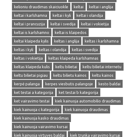
kelioniu draudimas skaiciuokle
keltai
keltai i anglija
keltai i karlshamna
keltai i kyli
keltai i olandija
keltai i prancuzija
keltai i svedija
keltai i vokietija
keltai is karlshamno
keltai is klaipedos
keltai klaipeda kylis
keltas i anglija
keltas i karlshamna
keltas i kyli
keltas i olandija
keltas i svedija
keltas i vokietija
keltas klaipeda karlshamnas
keltas klaipeda kulis
keltu bilietai
keltu bilietai internetu
keltu bilietai pigiau
keltu bilietu kainos
keltu kainos
kerpė palanga
kerpes viesbutis palangoje
kesto baldai
ket testai a kategorija
ket testai b kategorija
ket vairavimo testai
kiek kainuoja automobilio draudimas
kiek kainuoja c kategorija
kiek kainuoja draudimas
kiek kainuoja kasko draudimas
kiek kainuoja vairavimo kursai
kiek kainuoja virtuves baldai
kiek trunka vairavimo kursai