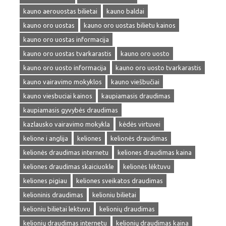
kauno aerouostas bilietai
kauno baldai
kauno oro uostas
kauno oro uostas bilietu kainos
kauno oro uostas informacija
kauno oro uostas tvarkarastis
kauno oro uosto
kauno oro uosto informacija
kauno oro uosto tvarkarastis
kauno vairavimo mokyklos
kauno viešbučiai
kauno viesbuciai kainos
kaupiamasis draudimas
kaupiamasis gyvybės draudimas
kazlausko vairavimo mokykla
kėdės virtuvei
kelione i anglija
keliones
kelionės draudimas
kelionės draudimas internetu
keliones draudimas kaina
keliones draudimas skaiciuokle
kelionės lėktuvu
keliones pigiau
keliones sveikatos draudimas
kelioninis draudimas
kelioniu bilietai
kelioniu bilietai lektuvu
kelionių draudimas
kelionių draudimas internetu
kelionių draudimas kaina