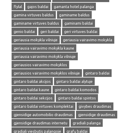
flylal
gajos baldai
gamanta hotel palanga
gamina virtuves baldus
gaminame baldus
gaminame virtuves baldus
gaminami baldai
genio baldai
geri baldai
geri virtuves baldai
geriausia mokykla vilniuje
geriausia vairavimo mokykla
geriausia vairavimo mokykla kaune
geriausia vairavimo mokykla vilniuje
geriausios vairavimo mokyklos
geriausios vairavimo mokyklos vilniuje
gintaro baldai
gintaro baldai akcijos
gintaro baldai alytuje
gintaro baldai kaune
gintaro baldai komodos
gintaro baldai sekcijos
gintaro baldai spintos
gintaro baldai virtuves komplektai
givybes draudimas
gjensidige automobilio draudimas
gjensidige draudimas
gjensidige draudimas internetu
gradiali palanga
gradiali viesbutis palangoje
grafų baldai