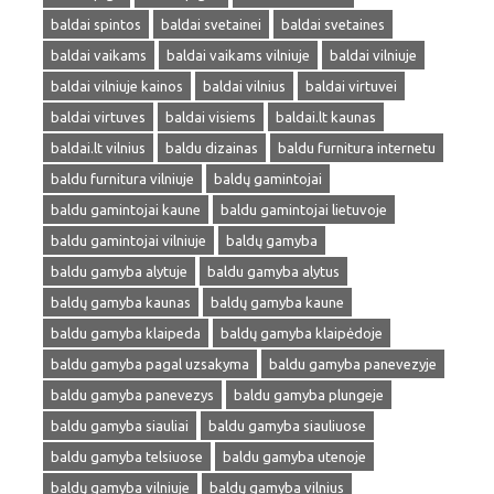
baldai spintos
baldai svetainei
baldai svetaines
baldai vaikams
baldai vaikams vilniuje
baldai vilniuje
baldai vilniuje kainos
baldai vilnius
baldai virtuvei
baldai virtuves
baldai visiems
baldai.lt kaunas
baldai.lt vilnius
baldu dizainas
baldu furnitura internetu
baldu furnitura vilniuje
baldų gamintojai
baldu gamintojai kaune
baldu gamintojai lietuvoje
baldu gamintojai vilniuje
baldų gamyba
baldu gamyba alytuje
baldu gamyba alytus
baldų gamyba kaunas
baldų gamyba kaune
baldu gamyba klaipeda
baldų gamyba klaipėdoje
baldu gamyba pagal uzsakyma
baldu gamyba panevezyje
baldu gamyba panevezys
baldu gamyba plungeje
baldu gamyba siauliai
baldu gamyba siauliuose
baldu gamyba telsiuose
baldu gamyba utenoje
baldų gamyba vilniuje
baldų gamyba vilnius