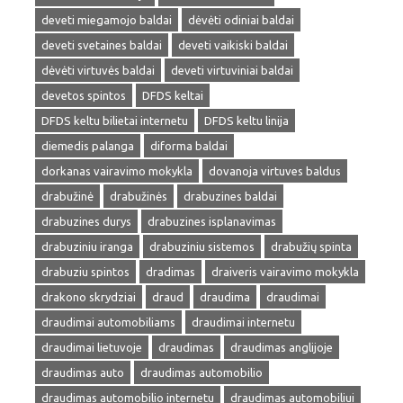
deveti miegamojo baldai
dėvėti odiniai baldai
deveti svetaines baldai
deveti vaikiski baldai
dėvėti virtuvės baldai
deveti virtuviniai baldai
devetos spintos
DFDS keltai
DFDS keltu bilietai internetu
DFDS keltu linija
diemedis palanga
diforma baldai
dorkanas vairavimo mokykla
dovanoja virtuves baldus
drabužinė
drabužinės
drabuzines baldai
drabuzines durys
drabuzines isplanavimas
drabuziniu iranga
drabuziniu sistemos
drabužių spinta
drabuziu spintos
dradimas
draiveris vairavimo mokykla
drakono skrydziai
draud
draudima
draudimai
draudimai automobiliams
draudimai internetu
draudimai lietuvoje
draudimas
draudimas anglijoje
draudimas auto
draudimas automobilio
draudimas automobilio internetu
draudimas automobiliui