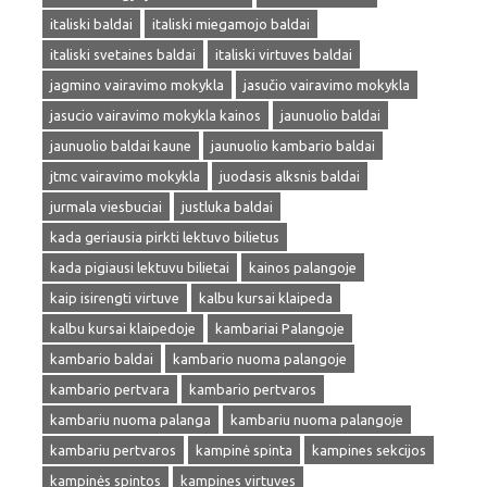
italiski baldai
italiski miegamojo baldai
italiski svetaines baldai
italiski virtuves baldai
jagmino vairavimo mokykla
jasučio vairavimo mokykla
jasucio vairavimo mokykla kainos
jaunuolio baldai
jaunuolio baldai kaune
jaunuolio kambario baldai
jtmc vairavimo mokykla
juodasis alksnis baldai
jurmala viesbuciai
justluka baldai
kada geriausia pirkti lektuvo bilietus
kada pigiausi lektuvu bilietai
kainos palangoje
kaip isirengti virtuve
kalbu kursai klaipeda
kalbu kursai klaipedoje
kambariai Palangoje
kambario baldai
kambario nuoma palangoje
kambario pertvara
kambario pertvaros
kambariu nuoma palanga
kambariu nuoma palangoje
kambariu pertvaros
kampinė spinta
kampines sekcijos
kampinės spintos
kampines virtuves