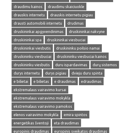
draudimu kainos
draudimu skaiciuokle
drauskis internetu
drauskis internetu pigiau
drausti automobili internetu
drudimas
druskininkai apgyvendinimas
druskininkai nakvyne
druskininkai spa
druskininkai viesbuciai
druskininkai viesbutis
druskininku poilsio namai
druskininku viesbuciai
druskininku viesbuciai kainos
druskininku viesbutis
duru ispardavimas
durų sistemos
durys internetu
durys pigiau
dvieju duru spinta
e bilietai
e bilietas
e draudimas
edraudimas
ekstremalaus vairavimo kursai
ekstremalaus vairavimo mokykla
ekstremalaus vairavimo pamokos
elenos vairavimo mokykla
emira spintos
energetikas šventoji
eta draudimas
europinis draudimas
europinis sveikatos draudimas