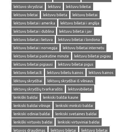
lektuvo skrydziai
lektuvu
lektuvu bileitai
lektuvu biletai
lektuvu bilieta
lektuvu bilietai
lektuvu bilietai i amerika
lektuvu bilietai i anglija
lektuvu bilietai i dublina
lektuvu bilietai i jav
lektuvu bilietai i lietuva
lektuvu bilietai i londona
lektuvu bilietai i norvegija
lektuvu bilietai internetu
lektuvu bilietai paskutine minute
lektuvu bilietai pigiau
lektuvu bilietai pigiausi
lektuvu bilietai pigus
lektuvu bilietai.lt
lektuvu bilietu kainos
lektuvu kainos
lėktuvų skrydžiai
lėktuvų skrydžiai iš vilniaus
lėktuvų skrydžių tvarkaraštis
lektuvubilietai
lenkiški baldai
lenkiski baldai kaune
lenkiski baldai vilniuje
lenkiski minksti baldai
lenkiski odiniai baldai
lenkiski svetaines baldai
lenkiški virtuvės baldai
lenkiski virtuviniai baldai
letuvos draudimas
liektuvo biletai
liektuvo bilietai