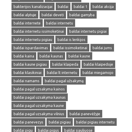
bakterijos kanalizacijai
baldai
baldai 1
baldai akcija
baldai alytuje
baldai deveti
baldai gamyba
baldai internete
baldai internetu
baldai internetu issimoketinai
baldai internetu pigiai
baldai internetu pigiau
baldai is lenkijos
baldai ispardavimas
baldai issimoketinai
baldai jums
baldai kaina
baldai kaunas
baldai kaune
baldai kaune pigiau
baldai klaipeda
baldai klaipedoje
baldai klasikiniai
baldai lt internetu
baldai miegamojo
baldai namams
baldai pagal užsakymą
baldai pagal uzsakyma kainos
baldai pagal uzsakyma kaunas
baldai pagal uzsakyma kaune
baldai pagal uzsakyma vilnius
baldai panevėžyje
baldai panevezys
baldai pigiau
baldai pigiau internetu
baldai pigu
baldai pigus
baldai siauliuose