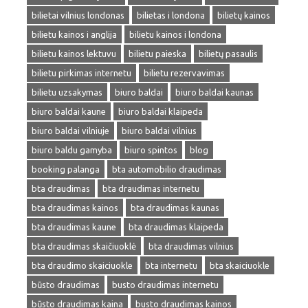
bilietai vilnius londonas
bilietas i londona
bilietų kainos
bilietu kainos i anglija
bilietu kainos i londona
bilietu kainos lektuvu
bilietu paieska
bilietų pasaulis
bilietu pirkimas internetu
bilietu rezervavimas
bilietu uzsakymas
biuro baldai
biuro baldai kaunas
biuro baldai kaune
biuro baldai klaipeda
biuro baldai vilniuje
biuro baldai vilnius
biuro baldu gamyba
biuro spintos
blog
booking palanga
bta automobilio draudimas
bta draudimas
bta draudimas internetu
bta draudimas kainos
bta draudimas kaunas
bta draudimas kaune
bta draudimas klaipeda
bta draudimas skaičiuoklė
bta draudimas vilnius
bta draudimo skaiciuokle
bta internetu
bta skaiciuokle
būsto draudimas
busto draudimas internetu
būsto draudimas kaina
busto draudimas kainos