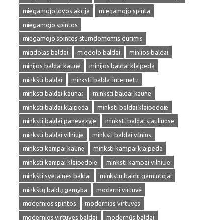
miegamojo lovos akcija
miegamojo spinta
miegamojo spintos
miegamojo spintos stumdomomis durimis
migdolas baldai
migdolo baldai
minijos baldai
minijos baldai kaune
minijos baldai klaipeda
minkšti baldai
minksti baldai internetu
minksti baldai kaunas
minksti baldai kaune
minksti baldai klaipeda
minksti baldai klaipedoje
minksti baldai panevezyje
minksti baldai siauliuose
minksti baldai vilniuje
minksti baldai vilnius
minksti kampai kaune
minksti kampai klaipeda
minksti kampai klaipedoje
minksti kampai vilniuje
minkšti svetainės baldai
minkstu baldu gamintojai
minkštų baldų gamyba
moderni virtuvė
modernios spintos
modernios virtuves
modernios virtuves baldai
modernūs baldai