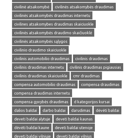
civilinė atsakomybė
civilinės atsakomybės draudimas
civilinės atsakomybės draudimas internetu
civilines atsakomybes draudimas skaiciuokle
civilinės atsakomybės draudimo skaičiuoklė
civilinės atsakomybės sąlygos
civilinio draudimo skaiciuokle
civilinis automobilio draudimas
civilinis draudimas
civilinis draudimas internetu
civilinis draudimas pigiausias
civilinis draudimas skaiciuokle
cmr draudimas
compensa automobilio draudimas
compensa draudimas
compensa draudimas internetu
compensa gyvybės draudimas
d kategorijos kursai
dalios baldai
darbo baldai
darudimas
dėvėti baldai
deveti baldai alytuje
deveti baldai kaunas
dėvėti baldai kaune
deveti baldai utenoje
deveti baldai vilniuje
deveti baldai vilnius