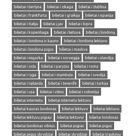
bilietai i berlyna
bilietai i cikaga
bilietai i dublina
bilietai i frankfurta
bilietai i graikija
bilietai i ispanija
bilietai i italija
bilietai į jav
bilietai i kipra
bilietai i kopenhaga
bilietai i lietuva
bilietai į londoną
bilietai i londona is kauno
bilietai i londona lektuvu
bilietai i londona pigus
bilietai i maskva
bilietai i niujorka
bilietai i norvegija
bilietai i olandija
bilietai i osla
bilietai i paryziu
bilietai i roma
bilietai i ryga
bilietai i stambula
bilietai i svedija
bilietai i tailanda
bilietai i tenerife
bilietai i turkija
bilietai i usa
bilietai i vilniu
bilietai i vokietija
bilietai internetu
bilietai internetu lektuvu
bilietai kaunas londonas
bilietai lektuvo
bilietai lėktuvu
bilietai lektuvu pigiau
bilietai lektuvui
bilietai londonas
bilietai londonas vilnius
bilietai pigiau
bilietai pigus
bilietai pigus skrydziai
bilietai skrydziai
bilietai traukiniu