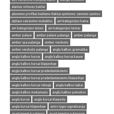
alantas virtuves baldai
aliuminio profiliai baldams Raktai spintoms: sieninės spintos
alytaus vairavimo mokyklos
am kategorijos kaina
am kategorijos teises
am kategorijos testas
amber palace
amber palace palanga
amber palanga
amber spa palanga
amber viesbutis
amber viesbutis palanga
anglu kalbos gramatika
anglu kalbos kursai
anglu kalbos kursai kaune
anglu kalbos kursai klaipedoje
anglu kalbos kursai pradedantiesiems
anglu kalbos kursai pradedantiesiems klaipedoje
anglu kalbos kursai vilniuje
anglu kalbos laikai
anglu kalbos mokymasis
anglu kalbos pamokos
anglu kursai
anglu kursai klaipeda
anglu kursai klaipedoje
antro lygio signalizacija
apartamentai palanga
apartamentai palangoje