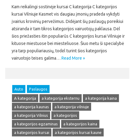
Kam reikalingi sostinėje kursai C kategorija C kategorijos
kursai Vilniuje Kasmet vis daugiau įmonių pradeda vykdyti
įvairius krovinių pervežimus. Didėjant šių paslaugų poreikiui
atsiranda ir tam tikros kategorijos vairuotojų paklausa. Dėl
šios priežasties itin populiarūs C kategorijos kursai Vilniuje ir
kituose miestuose bei miesteliuose. Šiuo metu ši specialybė
yra tarp populiariausių, todėl turint šios kategorijos
vairuotojo teises galima…
Read More »
Auto
Paslaugos
A kategorija
a kategorija eksternu
a kategorija kaina
a kategorija kaunas
a kategorija vilniuje
a kategorija Vilnius
a kategorijos
a kategorijos egzaminas
a kategorijos kaina
a kategorijos kursai
a kategorijos kursai kaune