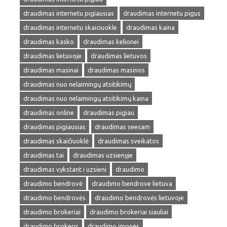
draudimas internetu pigiausias
draudimas internetu pigus
draudimas internetu skaiciuokle
draudimas kaina
draudimas kasko
draudimas kelionei
draudimas lietuvoje
draudimas lietuvos
draudimas masinai
draudimas masinos
draudimas nuo nelaimingų atsitikimų
draudimas nuo nelaimingų atsitikimų kaina
draudimas online
draudimas pigiau
draudimas pigiausias
draudimas seesam
draudimas skaičiuoklė
draudimas sveikatos
draudimas tai
draudimas uzsienyje
draudimas vykstant i uzsieni
draudimo
draudimo bendrovė
draudimo bendrove lietuva
draudimo bendrovės
draudimo bendrovės lietuvoje
draudimo brokeriai
draudimo brokeriai siauliai
draudimo brokeris
draudimo įmonės