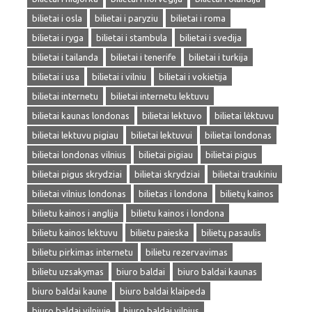
bilietai i osla
bilietai i paryziu
bilietai i roma
bilietai i ryga
bilietai i stambula
bilietai i svedija
bilietai i tailanda
bilietai i tenerife
bilietai i turkija
bilietai i usa
bilietai i vilniu
bilietai i vokietija
bilietai internetu
bilietai internetu lektuvu
bilietai kaunas londonas
bilietai lektuvo
bilietai lėktuvu
bilietai lektuvu pigiau
bilietai lektuvui
bilietai londonas
bilietai londonas vilnius
bilietai pigiau
bilietai pigus
bilietai pigus skrydziai
bilietai skrydziai
bilietai traukiniu
bilietai vilnius londonas
bilietas i londona
bilietų kainos
bilietu kainos i anglija
bilietu kainos i londona
bilietu kainos lektuvu
bilietu paieska
bilietų pasaulis
bilietu pirkimas internetu
bilietu rezervavimas
bilietu uzsakymas
biuro baldai
biuro baldai kaunas
biuro baldai kaune
biuro baldai klaipeda
biuro baldai vilniuje
biuro baldai vilnius