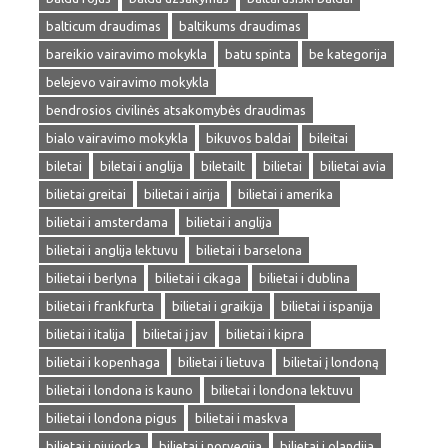
balticum draudimas
baltikums draudimas
bareikio vairavimo mokykla
batu spinta
be kategorija
belejevo vairavimo mokykla
bendrosios civilinės atsakomybės draudimas
bialo vairavimo mokykla
bikuvos baldai
bileitai
biletai
biletai i anglija
biletailt
bilietai
bilietai avia
bilietai greitai
bilietai i airija
bilietai i amerika
bilietai i amsterdama
bilietai i anglija
bilietai i anglija lektuvu
bilietai i barselona
bilietai i berlyna
bilietai i cikaga
bilietai i dublina
bilietai i frankfurta
bilietai i graikija
bilietai i ispanija
bilietai i italija
bilietai į jav
bilietai i kipra
bilietai i kopenhaga
bilietai i lietuva
bilietai į londoną
bilietai i londona is kauno
bilietai i londona lektuvu
bilietai i londona pigus
bilietai i maskva
bilietai i niujorka
bilietai i norvegija
bilietai i olandija