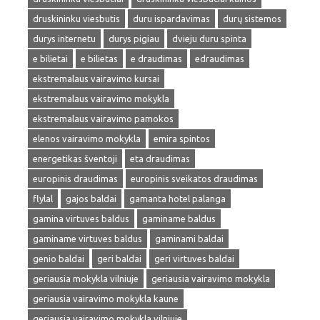
druskininku viesbutis
duru ispardavimas
durų sistemos
durys internetu
durys pigiau
dvieju duru spinta
e bilietai
e bilietas
e draudimas
edraudimas
ekstremalaus vairavimo kursai
ekstremalaus vairavimo mokykla
ekstremalaus vairavimo pamokos
elenos vairavimo mokykla
emira spintos
energetikas šventoji
eta draudimas
europinis draudimas
europinis sveikatos draudimas
flylal
gajos baldai
gamanta hotel palanga
gamina virtuves baldus
gaminame baldus
gaminame virtuves baldus
gaminami baldai
genio baldai
geri baldai
geri virtuves baldai
geriausia mokykla vilniuje
geriausia vairavimo mokykla
geriausia vairavimo mokykla kaune
geriausia vairavimo mokykla vilniuje