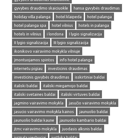
gyvybes draudimo skaiciuokle
hansa gyvybės draudimas
holiday villa palanga
hotel klaipeda
hotel palanga
hotel palanga spa
hotel vilnius
hotels in palanga
hotels in vilnius
i londona
I lygio signalizacija
II lygio signalizacija
III lygio signalizacija
ikonikovo vairavimo mokykla vilniuje
įmontuojamos spintos
info hotel palanga
internetu pigiau
investicinis draudimas
investicinis gyvybės draudimas
isskirtiniai baldai
italiski baldai
italiski miegamojo baldai
italiski svetaines baldai
italiski virtuves baldai
jagmino vairavimo mokykla
jasučio vairavimo mokykla
jasucio vairavimo mokykla kainos
jaunuolio baldai
jaunuolio baldai kaune
jaunuolio kambario baldai
jtmc vairavimo mokykla
juodasis alksnis baldai
jurmala viesbuciai
justluka baldai