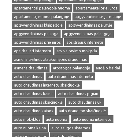
apartamentai palangoje nuoma
apartamentai prie juros
apartamentų nuoma palangoje
apgyvendinimas jurmaloje
apgyvendinimas klaipedoje
apgyvendinimas pajuryje
apgyvendinimas palanga
apgyvendinimas palangoje
apgyvendinimas prie juros
apsidrausk internetu
apsidrausti internetu
arv vairavimo mokykla
asmens civilinės atsakomybės draudimas
asmens draudimas
atostogos palangoje
audėjo baldai
auto draudimas
auto draudimas internetu
auto draudimas internetu skaiciuokle
auto draudimas kaina
auto draudimas pigiau
auto draudimas skaiciuokle
auto draudimas uk
auto draudimo kainos
auto draudimo skaičiuoklė
auto mokyklos
auto nuoma
auto nuoma internetu
auto nuoma kaina
auto saugos sistemos
auto signalizacijos
autodraudimas