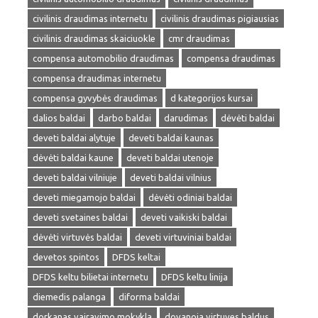
civilinis draudimas internetu
civilinis draudimas pigiausias
civilinis draudimas skaiciuokle
cmr draudimas
compensa automobilio draudimas
compensa draudimas
compensa draudimas internetu
compensa gyvybės draudimas
d kategorijos kursai
dalios baldai
darbo baldai
darudimas
dėvėti baldai
deveti baldai alytuje
deveti baldai kaunas
dėvėti baldai kaune
deveti baldai utenoje
deveti baldai vilniuje
deveti baldai vilnius
deveti miegamojo baldai
dėvėti odiniai baldai
deveti svetaines baldai
deveti vaikiski baldai
dėvėti virtuvės baldai
deveti virtuviniai baldai
devetos spintos
DFDS keltai
DFDS keltu bilietai internetu
DFDS keltu linija
diemedis palanga
diforma baldai
dorkanas vairavimo mokykla
dovanoja virtuves baldus