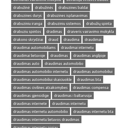
drabužinė
drabužinės
drabuzines baldai
drabuzines durys
drabuzines isplanavimas
drabuziniu iranga
drabuziniu sistemos
drabužių spinta
drabuziu spintos
dradimas
draiveris vairavimo mokykla
drakono skrydziai
draud
draudima
draudimai
draudimai automobiliams
draudimai internetu
draudimai lietuvoje
draudimas
draudimas anglijoje
draudimas auto
draudimas automobilio
draudimas automobilio internetu
draudimas automobiliui
draudimas automobiliui skaiciuokle
draudimas bta
draudimas civilines atsakomybes
draudimas compensa
draudimas gjensidige
draudimas i baltarusija
draudimas internete
draudimas internetu
draudimas internetu automobilio
draudimas internetu bta
draudimas internetu lietuvos draudimas
draudimas internetu pigiau