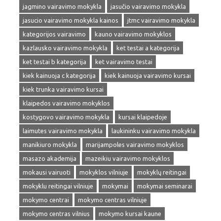
jagmino vairavimo mokykla
jasučio vairavimo mokykla
jasucio vairavimo mokykla kainos
jtmc vairavimo mokykla
kategorijos vairavimo
kauno vairavimo mokyklos
kazlausko vairavimo mokykla
ket testai a kategorija
ket testai b kategorija
ket vairavimo testai
kiek kainuoja c kategorija
kiek kainuoja vairavimo kursai
kiek trunka vairavimo kursai
klaipedos vairavimo mokyklos
kostygovo vairavimo mokykla
kursai klaipedoje
laimutes vairavimo mokykla
laukininku vairavimo mokykla
manikiuro mokykla
marijampoles vairavimo mokyklos
masazo akademija
mazeikiu vairavimo mokyklos
mokausi vairuoti
mokyklos vilniuje
mokyklų reitingai
mokyklu reitingai vilniuje
mokymai
mokymai seminarai
mokymo centrai
mokymo centras vilniuje
mokymo centras vilnius
mokymo kursai kaune