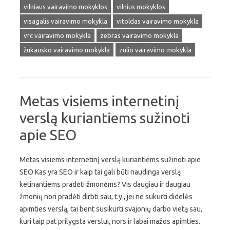
vilniaus vairavimo mokyklos
vilnius mokyklos
visagalis vairavimo mokykla
vitoldas vairavimo mokykla
vrc vairavimo mokykla
zebras vairavimo mokykla
žukausko vairavimo mokykla
zulio vairavimo mokykla
Metas visiems internetinį
verslą kuriantiems sužinoti
apie SEO
Metas visiems internetinį verslą kuriantiems sužinoti apie
SEO Kas yra SEO ir kaip tai gali būti naudinga verslą
ketinantiems pradėti žmonėms? Vis daugiau ir daugiau
žmonių nori pradėti dirbti sau, t.y., jei ne sukurti didelės
apimties verslą, tai bent susikurti svajonių darbo vietą sau,
kuri taip pat prilygsta verslui, nors ir labai mažos apimties.