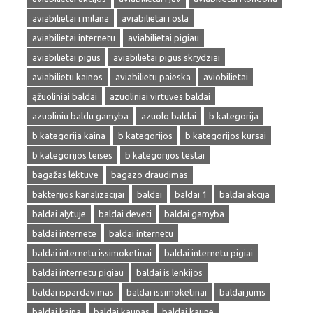
aviabilietai i milana
aviabilietai i osla
aviabilietai internetu
aviabilietai pigiau
aviabilietai pigus
aviabilietai pigus skrydziai
aviabilietu kainos
aviabilietu paieska
aviobilietai
ąžuoliniai baldai
azuoliniai virtuves baldai
azuoliniu baldu gamyba
azuolo baldai
b kategorija
b kategorija kaina
b kategorijos
b kategorijos kursai
b kategorijos teises
b kategorijos testai
bagažas lėktuve
bagazo draudimas
bakterijos kanalizacijai
baldai
baldai 1
baldai akcija
baldai alytuje
baldai deveti
baldai gamyba
baldai internete
baldai internetu
baldai internetu issimoketinai
baldai internetu pigiai
baldai internetu pigiau
baldai is lenkijos
baldai ispardavimas
baldai issimoketinai
baldai jums
baldai kaina
baldai kaunas
baldai kaune