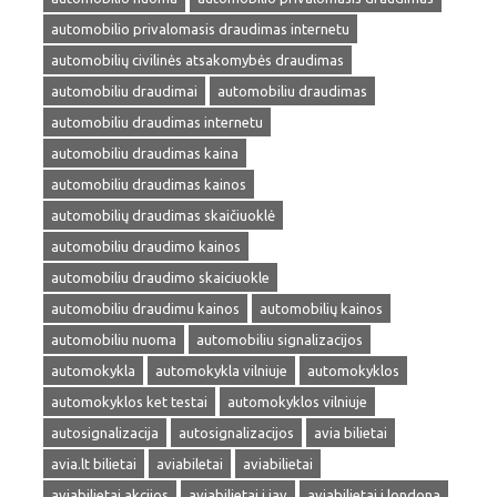
automobilio privalomasis draudimas internetu
automobilių civilinės atsakomybės draudimas
automobiliu draudimai
automobiliu draudimas
automobiliu draudimas internetu
automobiliu draudimas kaina
automobiliu draudimas kainos
automobilių draudimas skaičiuoklė
automobiliu draudimo kainos
automobiliu draudimo skaiciuokle
automobiliu draudimu kainos
automobilių kainos
automobiliu nuoma
automobiliu signalizacijos
automokykla
automokykla vilniuje
automokyklos
automokyklos ket testai
automokyklos vilniuje
autosignalizacija
autosignalizacijos
avia bilietai
avia.lt bilietai
aviabiletai
aviabilietai
aviabilietai akcijos
aviabilietai i jav
aviabilietai i londona