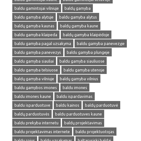
baldu gamintojai vilniuje
baldų gamyba
baldu gamyba alytuje
baldu gamyba alytus
baldų gamyba kaunas
baldų gamyba kaune
baldu gamyba klaipeda
baldų gamyba klaipėdoje
baldu gamyba pagal uzsakyma
baldu gamyba panevezyje
baldu gamyba panevezys
baldu gamyba plungeje
baldu gamyba siauliai
baldu gamyba siauliuose
baldu gamyba telsiuose
baldu gamyba utenoje
baldų gamyba vilniuje
baldų gamyba vilnius
baldu gamybos imones
baldu imones
baldu imones kaune
baldu ispardavimas
baldu isparduotuve
baldu kainos
baldų parduotuvė
baldų parduotuvės
baldu parduotuves kaune
baldu prekyba internetu
baldų projektavimas
baldu projektavimas internete
baldu projektuotojas
baldu rojus
baldu uzsakymas
baltarusiski baldai