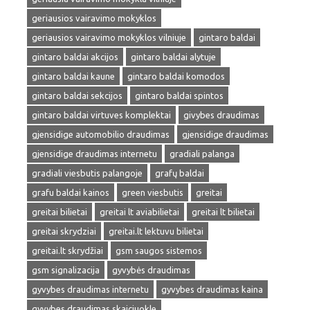
geriausios vairavimo mokyklos
geriausios vairavimo mokyklos vilniuje
gintaro baldai
gintaro baldai akcijos
gintaro baldai alytuje
gintaro baldai kaune
gintaro baldai komodos
gintaro baldai sekcijos
gintaro baldai spintos
gintaro baldai virtuves komplektai
givybes draudimas
gjensidige automobilio draudimas
gjensidige draudimas
gjensidige draudimas internetu
gradiali palanga
gradiali viesbutis palangoje
grafų baldai
grafu baldai kainos
green viesbutis
greitai
greitai bilietai
greitai lt aviabilietai
greitai lt bilietai
greitai skrydziai
greitai.lt lektuvu bilietai
greitai.lt skrydžiai
gsm saugos sistemos
gsm signalizacija
gyvybės draudimas
gyvybes draudimas internetu
gyvybes draudimas kaina
gyvybes draudimas skaiciuokle