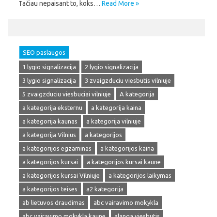
Tačiau nepaisant to, koks…
Read More »
SEO paslaugos
1 lygio signalizacija
2 lygio signalizacija
3 lygio signalizacija
3 zvaigzduciu viesbutis vilniuje
5 zvaigzduciu viesbuciai vilniuje
A kategorija
a kategorija eksternu
a kategorija kaina
a kategorija kaunas
a kategorija vilniuje
a kategorija Vilnius
a kategorijos
a kategorijos egzaminas
a kategorijos kaina
a kategorijos kursai
a kategorijos kursai kaune
a kategorijos kursai Vilniuje
a kategorijos laikymas
a kategorijos teises
a2 kategorija
ab lietuvos draudimas
abc vairavimo mokykla
abc vairavimo mokykla kaune
alanga viesbutis