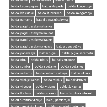
baldai kaune pigiau
baldai klaipeda
baldai klaipedoje
baldai klasikiniai
baldai lt internetu
baldai miegamojo
baldai namams
baldai pagal užsakymą
baldai pagal uzsakyma kainos
baldai pagal uzsakyma kaunas
baldai pagal uzsakyma kaune
baldai pagal uzsakyma vilnius
baldai panevėžyje
baldai panevezys
baldai pigiau
baldai pigiau internetu
baldai pigu
baldai pigus
baldai siauliuose
baldai spintos
baldai svetainei
baldai svetaines
baldai vaikams
baldai vaikams vilniuje
baldai vilniuje
baldai vilniuje kainos
baldai vilnius
baldai virtuvei
baldai virtuves
baldai visiems
baldai.lt kaunas
baldai.lt vilnius
baldu dizainas
baldu furnitura internetu
baldu furnitura vilniuje
baldų gamintojai
baldu gamintojai kaune
baldu gamintojai lietuvoje