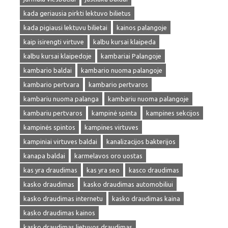
kada geriausia pirkti lektuvo bilietus
kada pigiausi lektuvu bilietai
kainos palangoje
kaip isirengti virtuve
kalbu kursai klaipeda
kalbu kursai klaipedoje
kambariai Palangoje
kambario baldai
kambario nuoma palangoje
kambario pertvara
kambario pertvaros
kambariu nuoma palanga
kambariu nuoma palangoje
kambariu pertvaros
kampinė spinta
kampines sekcijos
kampinės spintos
kampines virtuves
kampiniai virtuves baldai
kanalizacijos bakterijos
kanapa baldai
karmelavos oro uostas
kas yra draudimas
kas yra seo
kasco draudimas
kasko draudimas
kasko draudimas automobiliui
kasko draudimas internetu
kasko draudimas kaina
kasko draudimas kainos
kasko draudimas lietuvos draudimas