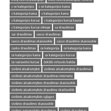
c ce kategorijos
c ce kategorijos kaina
c kategorija kaina
c kategorijos kaina
c kategorijos kursai
c kategorijos kursai kaune
c kategorijos kursai vilniuje
ca draudimas
car draudimas
casco draudimas
casco draudimas skaiciuokle
casco draudimo skaiciuokle
casko draudimas
ce kategorija
ce kategorija kaina
ce kategorijos kaina
ce kategorijos kursai
ce vairavimo kursai
čekiški virtuvės baldai
civilinė atsakomybė
civilinės atsakomybės draudimas
civilinės atsakomybės draudimas internetu
civilines atsakomybes draudimas skaiciuokle
civilinės atsakomybės draudimo skaičiuoklė
civilinės atsakomybės sąlygos
civilinio draudimo skaiciuokle
civilinis automobilio draudimas
civilinis draudimas