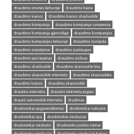
draudimo imones lietuvoje
draudimo kaina
draudimo kainos
draudimo kainos skaičiuoklė
draudimo kompanija
draudimo kompanija compensa
draudimo kompanija gjensidige
draudimo kompanijos
draudimo kompanijos lietuvoje
draudimo nuolaida
draudimo pasiulymai
draudimo paslaugos
draudimo perrasymas
draudimo polisas
draudimo skaičiuoklė
draudimo skaiciuokle bta
draudimo skaiciuokle internetu
draudimo skaiciuokles
draudimu kainos
draudimu skaiciuokle
drauskis internetu
drauskis internetu pigiau
drausti automobili internetu
drudimas
druskininkai apgyvendinimas
druskininkai nakvyne
druskininkai spa
druskininkai viesbuciai
druskininkai viesbutis
druskininku poilsio namai
druskininku viesbuciai
druskininku viesbuciai kainos