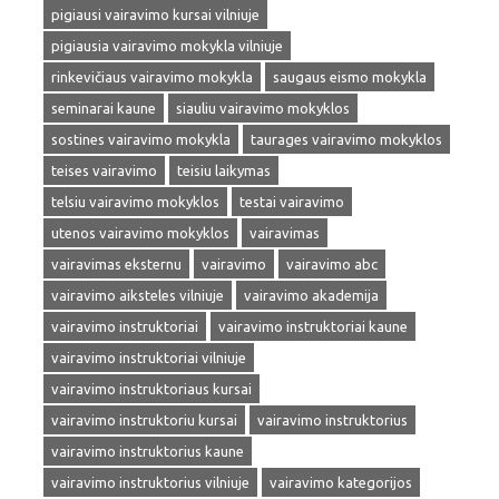
pigiausi vairavimo kursai vilniuje
pigiausia vairavimo mokykla vilniuje
rinkevičiaus vairavimo mokykla
saugaus eismo mokykla
seminarai kaune
siauliu vairavimo mokyklos
sostines vairavimo mokykla
taurages vairavimo mokyklos
teises vairavimo
teisiu laikymas
telsiu vairavimo mokyklos
testai vairavimo
utenos vairavimo mokyklos
vairavimas
vairavimas eksternu
vairavimo
vairavimo abc
vairavimo aiksteles vilniuje
vairavimo akademija
vairavimo instruktoriai
vairavimo instruktoriai kaune
vairavimo instruktoriai vilniuje
vairavimo instruktoriaus kursai
vairavimo instruktoriu kursai
vairavimo instruktorius
vairavimo instruktorius kaune
vairavimo instruktorius vilniuje
vairavimo kategorijos