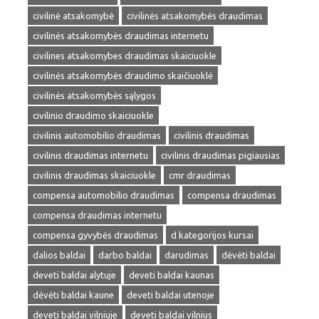
civilinė atsakomybė
civilinės atsakomybės draudimas
civilinės atsakomybės draudimas internetu
civilines atsakomybes draudimas skaiciuokle
civilinės atsakomybės draudimo skaičiuoklė
civilinės atsakomybės sąlygos
civilinio draudimo skaiciuokle
civilinis automobilio draudimas
civilinis draudimas
civilinis draudimas internetu
civilinis draudimas pigiausias
civilinis draudimas skaiciuokle
cmr draudimas
compensa automobilio draudimas
compensa draudimas
compensa draudimas internetu
compensa gyvybės draudimas
d kategorijos kursai
dalios baldai
darbo baldai
darudimas
dėvėti baldai
deveti baldai alytuje
deveti baldai kaunas
dėvėti baldai kaune
deveti baldai utenoje
deveti baldai vilniuje
deveti baldai vilnius