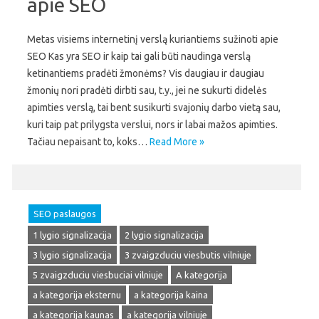
apie SEO
Metas visiems internetinį verslą kuriantiems sužinoti apie
SEO Kas yra SEO ir kaip tai gali būti naudinga verslą
ketinantiems pradėti žmonėms? Vis daugiau ir daugiau
žmonių nori pradėti dirbti sau, t.y., jei ne sukurti didelės
apimties verslą, tai bent susikurti svajonių darbo vietą sau,
kuri taip pat prilygsta verslui, nors ir labai mažos apimties.
Tačiau nepaisant to, koks…
Read More »
SEO paslaugos
1 lygio signalizacija
2 lygio signalizacija
3 lygio signalizacija
3 zvaigzduciu viesbutis vilniuje
5 zvaigzduciu viesbuciai vilniuje
A kategorija
a kategorija eksternu
a kategorija kaina
a kategorija kaunas
a kategorija vilniuje