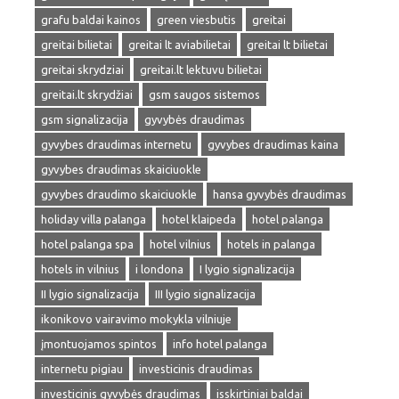
grafu baldai kainos
green viesbutis
greitai
greitai bilietai
greitai lt aviabilietai
greitai lt bilietai
greitai skrydziai
greitai.lt lektuvu bilietai
greitai.lt skrydžiai
gsm saugos sistemos
gsm signalizacija
gyvybės draudimas
gyvybes draudimas internetu
gyvybes draudimas kaina
gyvybes draudimas skaiciuokle
gyvybes draudimo skaiciuokle
hansa gyvybės draudimas
holiday villa palanga
hotel klaipeda
hotel palanga
hotel palanga spa
hotel vilnius
hotels in palanga
hotels in vilnius
i londona
I lygio signalizacija
II lygio signalizacija
III lygio signalizacija
ikonikovo vairavimo mokykla vilniuje
įmontuojamos spintos
info hotel palanga
internetu pigiau
investicinis draudimas
investicinis gyvybės draudimas
isskirtiniai baldai