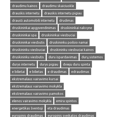
draudimu kainos
draudimu skaiciuokle
drauskis internetu
drauskis internetu pigiau
drausti automobili internetu
drudimas
druskininkai apgyvendinimas
druskininkai nakvyne
druskininkai spa
druskininkai viesbuciai
druskininkai viesbutis
druskininku poilsio namai
druskininku viesbuciai
druskininku viesbuciai kainos
druskininku viesbutis
duru ispardavimas
durų sistemos
durys internetu
durys pigiau
dvieju duru spinta
e bilietai
e bilietas
e draudimas
edraudimas
ekstremalaus vairavimo kursai
ekstremalaus vairavimo mokykla
ekstremalaus vairavimo pamokos
elenos vairavimo mokykla
emira spintos
energetikas šventoji
eta draudimas
europinis draudimas
europinis sveikatos draudimas