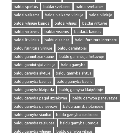
baldai spintos
baldai svetainei
baldai svetaines
baldai vaikams
baldai vaikams vilniuje
baldai vilniuje
baldai vilniuje kainos
baldai vilnius
baldai virtuvei
baldai virtuves
baldai visiems
baldai.lt kaunas
baldai.lt vilnius
baldu dizainas
baldu furnitura internetu
baldu furnitura vilniuje
baldų gamintojai
baldu gamintojai kaune
baldu gamintojai lietuvoje
baldu gamintojai vilniuje
baldų gamyba
baldu gamyba alytuje
baldu gamyba alytus
baldų gamyba kaunas
baldų gamyba kaune
baldu gamyba klaipeda
baldų gamyba klaipėdoje
baldu gamyba pagal uzsakyma
baldu gamyba panevezyje
baldu gamyba panevezys
baldu gamyba plungeje
baldu gamyba siauliai
baldu gamyba siauliuose
baldu gamyba telsiuose
baldu gamyba utenoje
baldų gamyba vilniuje
baldų gamyba vilnius