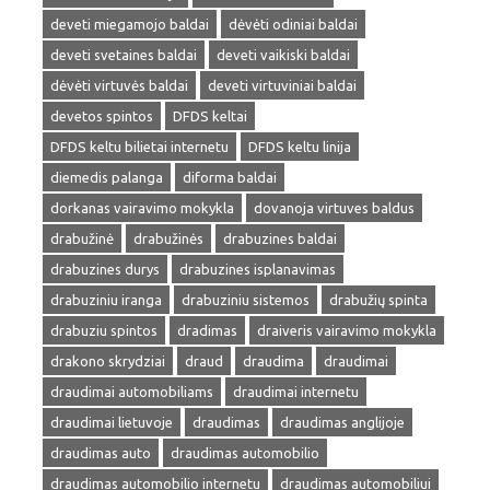
deveti miegamojo baldai
dėvėti odiniai baldai
deveti svetaines baldai
deveti vaikiski baldai
dėvėti virtuvės baldai
deveti virtuviniai baldai
devetos spintos
DFDS keltai
DFDS keltu bilietai internetu
DFDS keltu linija
diemedis palanga
diforma baldai
dorkanas vairavimo mokykla
dovanoja virtuves baldus
drabužinė
drabužinės
drabuzines baldai
drabuzines durys
drabuzines isplanavimas
drabuziniu iranga
drabuziniu sistemos
drabužių spinta
drabuziu spintos
dradimas
draiveris vairavimo mokykla
drakono skrydziai
draud
draudima
draudimai
draudimai automobiliams
draudimai internetu
draudimai lietuvoje
draudimas
draudimas anglijoje
draudimas auto
draudimas automobilio
draudimas automobilio internetu
draudimas automobiliui