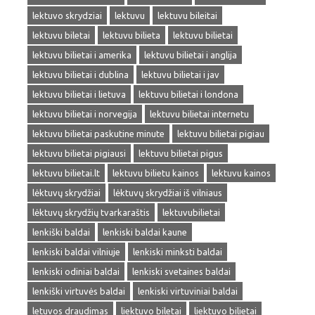
lektuvo skrydziai
lektuvu
lektuvu bileitai
lektuvu biletai
lektuvu bilieta
lektuvu bilietai
lektuvu bilietai i amerika
lektuvu bilietai i anglija
lektuvu bilietai i dublina
lektuvu bilietai i jav
lektuvu bilietai i lietuva
lektuvu bilietai i londona
lektuvu bilietai i norvegija
lektuvu bilietai internetu
lektuvu bilietai paskutine minute
lektuvu bilietai pigiau
lektuvu bilietai pigiausi
lektuvu bilietai pigus
lektuvu bilietai.lt
lektuvu bilietu kainos
lektuvu kainos
lėktuvų skrydžiai
lėktuvų skrydžiai iš vilniaus
lėktuvų skrydžių tvarkaraštis
lektuvubilietai
lenkiški baldai
lenkiski baldai kaune
lenkiski baldai vilniuje
lenkiski minksti baldai
lenkiski odiniai baldai
lenkiski svetaines baldai
lenkiški virtuvės baldai
lenkiski virtuviniai baldai
letuvos draudimas
liektuvo biletai
liektuvo bilietai