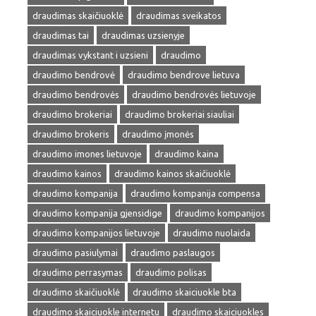
draudimas skaičiuoklė
draudimas sveikatos
draudimas tai
draudimas uzsienyje
draudimas vykstant i uzsieni
draudimo
draudimo bendrovė
draudimo bendrove lietuva
draudimo bendrovės
draudimo bendrovės lietuvoje
draudimo brokeriai
draudimo brokeriai siauliai
draudimo brokeris
draudimo įmonės
draudimo imones lietuvoje
draudimo kaina
draudimo kainos
draudimo kainos skaičiuoklė
draudimo kompanija
draudimo kompanija compensa
draudimo kompanija gjensidige
draudimo kompanijos
draudimo kompanijos lietuvoje
draudimo nuolaida
draudimo pasiulymai
draudimo paslaugos
draudimo perrasymas
draudimo polisas
draudimo skaičiuoklė
draudimo skaiciuokle bta
draudimo skaiciuokle internetu
draudimo skaiciuokles