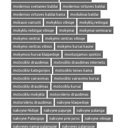
modernus svetaines baldai
modernus virtuves baldai
modernus virtuves baldai kaina
moduliniai baldai
mokausi vairuoti
mokyklos vilniuje
mokyklų reitingai
mokyklu reitingai vilniuje
mokymai
mokymai seminarai
mokymo centrai
mokymo centras vilniuje
mokymo centras vilnius
mokymo kursai kaune
mokymosi kursai klaipedoje
montuojamos spintos
motociklo draudimas
motociklo draudimas internetu
motociklo kategorijos
motociklo teises kaina
motociklo vairavimas
motociklo vairavimo kursai
motociklu draudimas
motociklu kursai
motociklu mokykla
motorolerio draudimas
motoroleriu draudimas
nakvyne klaipedoje
nakvyne Nidoje
nakvyne pajuryje
nakvyne palanga
nakvyne Palangoje
nakvyne prie juros
nakvyne vilniuje
nakvynes namai palangoje
nakvynes palangoje