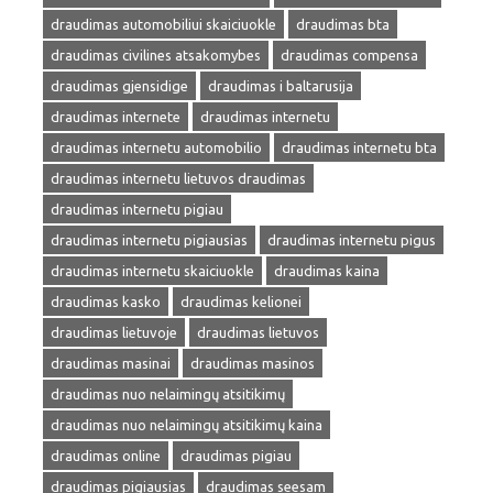
draudimas automobiliui skaiciuokle
draudimas bta
draudimas civilines atsakomybes
draudimas compensa
draudimas gjensidige
draudimas i baltarusija
draudimas internete
draudimas internetu
draudimas internetu automobilio
draudimas internetu bta
draudimas internetu lietuvos draudimas
draudimas internetu pigiau
draudimas internetu pigiausias
draudimas internetu pigus
draudimas internetu skaiciuokle
draudimas kaina
draudimas kasko
draudimas kelionei
draudimas lietuvoje
draudimas lietuvos
draudimas masinai
draudimas masinos
draudimas nuo nelaimingų atsitikimų
draudimas nuo nelaimingų atsitikimų kaina
draudimas online
draudimas pigiau
draudimas pigiausias
draudimas seesam