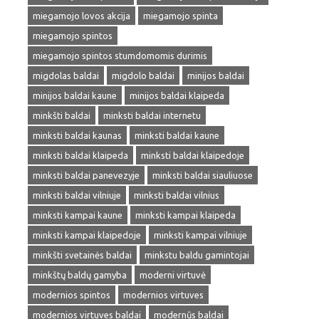
miegamojo lovos akcija
miegamojo spinta
miegamojo spintos
miegamojo spintos stumdomomis durimis
migdolas baldai
migdolo baldai
minijos baldai
minijos baldai kaune
minijos baldai klaipeda
minkšti baldai
minksti baldai internetu
minksti baldai kaunas
minksti baldai kaune
minksti baldai klaipeda
minksti baldai klaipedoje
minksti baldai panevezyje
minksti baldai siauliuose
minksti baldai vilniuje
minksti baldai vilnius
minksti kampai kaune
minksti kampai klaipeda
minksti kampai klaipedoje
minksti kampai vilniuje
minkšti svetainės baldai
minkstu baldu gamintojai
minkštų baldų gamyba
moderni virtuvė
modernios spintos
modernios virtuves
modernios virtuves baldai
modernūs baldai