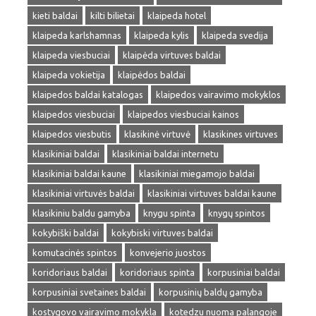
kieti baldai
kilti bilietai
klaipeda hotel
klaipeda karlshamnas
klaipeda kylis
klaipeda svedija
klaipeda viesbuciai
klaipėda virtuves baldai
klaipeda vokietija
klaipėdos baldai
klaipedos baldai katalogas
klaipedos vairavimo mokyklos
klaipedos viesbuciai
klaipedos viesbuciai kainos
klaipedos viesbutis
klasikinė virtuvė
klasikines virtuves
klasikiniai baldai
klasikiniai baldai internetu
klasikiniai baldai kaune
klasikiniai miegamojo baldai
klasikiniai virtuvės baldai
klasikiniai virtuves baldai kaune
klasikiniu baldu gamyba
knygu spinta
knygų spintos
kokybiški baldai
kokybiski virtuves baldai
komutacinės spintos
konvejerio juostos
koridoriaus baldai
koridoriaus spinta
korpusiniai baldai
korpusiniai svetaines baldai
korpusinių baldų gamyba
kostygovo vairavimo mokykla
kotedzu nuoma palangoje