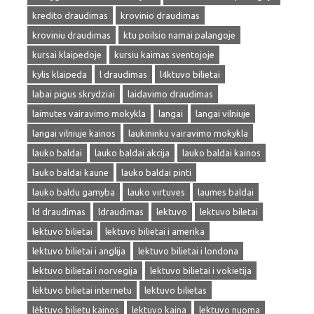
kredito draudimas
krovinio draudimas
kroviniu draudimas
ktu poilsio namai palangoje
kursai klaipedoje
kursiu kaimas sventojoje
kylis klaipeda
l draudimas
l4ktuvo bilietai
labai pigus skrydziai
laidavimo draudimas
laimutes vairavimo mokykla
langai
langai vilniuje
langai vilniuje kainos
laukininku vairavimo mokykla
lauko baldai
lauko baldai akcija
lauko baldai kainos
lauko baldai kaune
lauko baldai pinti
lauko baldu gamyba
lauko virtuves
laumes baldai
ld draudimas
ldraudimas
lektuvo
lektuvo biletai
lektuvo bilietai
lektuvo bilietai i amerika
lektuvo bilietai i anglija
lektuvo bilietai i londona
lektuvo bilietai i norvegija
lektuvo bilietai i vokietija
lėktuvo bilietai internetu
lektuvo bilietas
lėktuvo bilietu kainos
lektuvo kaina
lektuvo nuoma