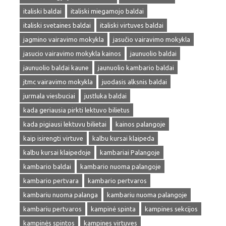
italiski baldai
italiski miegamojo baldai
italiski svetaines baldai
italiski virtuves baldai
jagmino vairavimo mokykla
jasučio vairavimo mokykla
jasucio vairavimo mokykla kainos
jaunuolio baldai
jaunuolio baldai kaune
jaunuolio kambario baldai
jtmc vairavimo mokykla
juodasis alksnis baldai
jurmala viesbuciai
justluka baldai
kada geriausia pirkti lektuvo bilietus
kada pigiausi lektuvu bilietai
kainos palangoje
kaip isirengti virtuve
kalbu kursai klaipeda
kalbu kursai klaipedoje
kambariai Palangoje
kambario baldai
kambario nuoma palangoje
kambario pertvara
kambario pertvaros
kambariu nuoma palanga
kambariu nuoma palangoje
kambariu pertvaros
kampinė spinta
kampines sekcijos
kampinės spintos
kampines virtuves