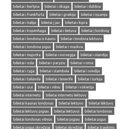
bilietai i berlyna
bilietai i cikaga
bilietai i dublina
bilietai i frankfurta
bilietai i graikija
bilietai i ispanija
bilietai i italija
bilietai į jav
bilietai i kipra
bilietai i kopenhaga
bilietai i lietuva
bilietai į londoną
bilietai i londona is kauno
bilietai i londona lektuvu
bilietai i londona pigus
bilietai i maskva
bilietai i niujorka
bilietai i norvegija
bilietai i olandija
bilietai i osla
bilietai i paryziu
bilietai i roma
bilietai i ryga
bilietai i stambula
bilietai i svedija
bilietai i tailanda
bilietai i tenerife
bilietai i turkija
bilietai i usa
bilietai i vilniu
bilietai i vokietija
bilietai internetu
bilietai internetu lektuvu
bilietai kaunas londonas
bilietai lektuvo
bilietai lėktuvu
bilietai lektuvu pigiau
bilietai lektuvui
bilietai londonas
bilietai londonas vilnius
bilietai pigiau
bilietai pigus
bilietai pigus skrydziai
bilietai skrydziai
bilietai traukiniu