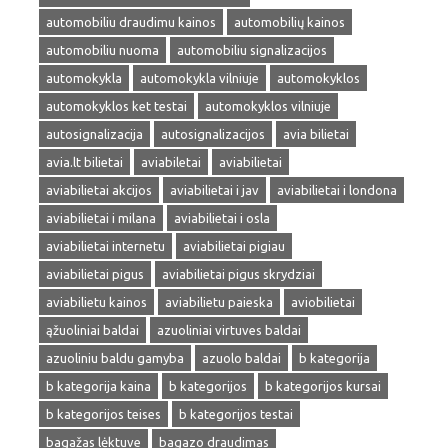
automobiliu draudimu kainos
automobilių kainos
automobiliu nuoma
automobiliu signalizacijos
automokykla
automokykla vilniuje
automokyklos
automokyklos ket testai
automokyklos vilniuje
autosignalizacija
autosignalizacijos
avia bilietai
avia.lt bilietai
aviabiletai
aviabilietai
aviabilietai akcijos
aviabilietai i jav
aviabilietai i londona
aviabilietai i milana
aviabilietai i osla
aviabilietai internetu
aviabilietai pigiau
aviabilietai pigus
aviabilietai pigus skrydziai
aviabilietu kainos
aviabilietu paieska
aviobilietai
ąžuoliniai baldai
azuoliniai virtuves baldai
azuoliniu baldu gamyba
azuolo baldai
b kategorija
b kategorija kaina
b kategorijos
b kategorijos kursai
b kategorijos teises
b kategorijos testai
bagažas lėktuve
bagazo draudimas