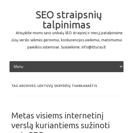
SEO straipsnių
talpinimas
Atsiųskite mums savo unikalų SEO straipsnį ir mes jį patalpinsime
Jūsų verslo sėkmės gerinimui, konkurencijos įveikimui, matomumui
paieškos sistemose. Susisiekime: info@itturas.lt
Skip to content
TAG ARCHIVES:
LĖKTUVŲ SKRYDŽIŲ TVARKARAŠTIS
Metas visiems internetinį
verslą kuriantiems sužinoti