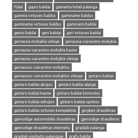
flylal
gajos baldai
gamanta hotel palanga
gamina virtuves baldus
gaminame baldus
gaminame virtuves baldus
gaminami baldai
genio baldai
geri baldai
geri virtuves baldai
geriausia mokykla vilniuje
geriausia vairavimo mokykla
geriausia vairavimo mokykla kaune
geriausia vairavimo mokykla vilniuje
geriausios vairavimo mokyklos
geriausios vairavimo mokyklos vilniuje
gintaro baldai
gintaro baldai akcijos
gintaro baldai alytuje
gintaro baldai kaune
gintaro baldai komodos
gintaro baldai sekcijos
gintaro baldai spintos
gintaro baldai virtuves komplektai
givybes draudimas
gjensidige automobilio draudimas
gjensidige draudimas
gjensidige draudimas internetu
gradiali palanga
gradiali viesbutis palangoje
grafų baldai