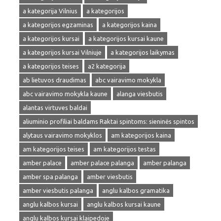
a kategorija Vilnius
a kategorijos
a kategorijos egzaminas
a kategorijos kaina
a kategorijos kursai
a kategorijos kursai kaune
a kategorijos kursai Vilniuje
a kategorijos laikymas
a kategorijos teises
a2 kategorija
ab lietuvos draudimas
abc vairavimo mokykla
abc vairavimo mokykla kaune
alanga viesbutis
alantas virtuves baldai
aliuminio profiliai baldams Raktai spintoms: sieninės spintos
alytaus vairavimo mokyklos
am kategorijos kaina
am kategorijos teises
am kategorijos testas
amber palace
amber palace palanga
amber palanga
amber spa palanga
amber viesbutis
amber viesbutis palanga
anglu kalbos gramatika
anglu kalbos kursai
anglu kalbos kursai kaune
anglu kalbos kursai klaipedoje