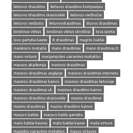
lietuvos draudimo
lietuvos draudimo kompanijos
lietuvos draudimo skaiciuokle
lietuvos viešbučiai
lietuvos viešbutis
lietuvosdraudimas
lituvos draudimas
londonas vilnius
londonas vilnius skrydziai
lova spinta
lovu gamyba kaune
lt draudimas
magrės baldai
manikiuro mokykla
mano draudimas
mano draudimas.lt
mano virtuvė
marijampoles vairavimo mokyklos
masazo akademija
masinos draudimas
masinos draudimas anglijoje
masinos draudimas internetu
masinos draudimas kainos
masinos draudimas lietuvoje
masinos draudimas uk
masinos draudimo kainos
masinos draudimo skaiciuokle
masinu draudimai
masinu draudimas
masinu draudimo kainos
masyvo baldai
masyvo baldu gamyba
mato baldai kaunas
mato baldai kaune
maža virtuvė
mazeikiu vairavimo mokyklos
mazos virtuves