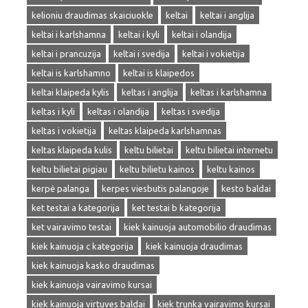
kelioniu draudimas skaiciuokle
keltai
keltai i anglija
keltai i karlshamna
keltai i kyli
keltai i olandija
keltai i prancuzija
keltai i svedija
keltai i vokietija
keltai is karlshamno
keltai is klaipedos
keltai klaipeda kylis
keltas i anglija
keltas i karlshamna
keltas i kyli
keltas i olandija
keltas i svedija
keltas i vokietija
keltas klaipeda karlshamnas
keltas klaipeda kulis
keltu bilietai
keltu bilietai internetu
keltu bilietai pigiau
keltu bilietu kainos
keltu kainos
kerpė palanga
kerpes viesbutis palangoje
kesto baldai
ket testai a kategorija
ket testai b kategorija
ket vairavimo testai
kiek kainuoja automobilio draudimas
kiek kainuoja c kategorija
kiek kainuoja draudimas
kiek kainuoja kasko draudimas
kiek kainuoja vairavimo kursai
kiek kainuoja virtuves baldai
kiek trunka vairavimo kursai