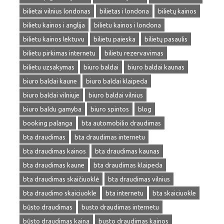
bilietai vilnius londonas
bilietas i londona
bilietų kainos
bilietu kainos i anglija
bilietu kainos i londona
bilietu kainos lektuvu
bilietu paieska
bilietų pasaulis
bilietu pirkimas internetu
bilietu rezervavimas
bilietu uzsakymas
biuro baldai
biuro baldai kaunas
biuro baldai kaune
biuro baldai klaipeda
biuro baldai vilniuje
biuro baldai vilnius
biuro baldu gamyba
biuro spintos
blog
booking palanga
bta automobilio draudimas
bta draudimas
bta draudimas internetu
bta draudimas kainos
bta draudimas kaunas
bta draudimas kaune
bta draudimas klaipeda
bta draudimas skaičiuoklė
bta draudimas vilnius
bta draudimo skaiciuokle
bta internetu
bta skaiciuokle
būsto draudimas
busto draudimas internetu
būsto draudimas kaina
busto draudimas kainos