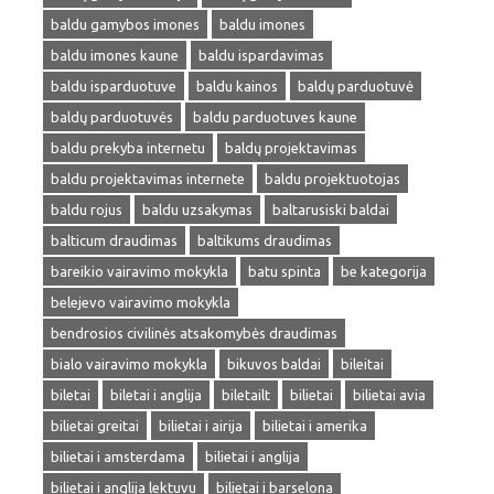
baldu gamybos imones
baldu imones
baldu imones kaune
baldu ispardavimas
baldu isparduotuve
baldu kainos
baldų parduotuvė
baldų parduotuvės
baldu parduotuves kaune
baldu prekyba internetu
baldų projektavimas
baldu projektavimas internete
baldu projektuotojas
baldu rojus
baldu uzsakymas
baltarusiski baldai
balticum draudimas
baltikums draudimas
bareikio vairavimo mokykla
batu spinta
be kategorija
belejevo vairavimo mokykla
bendrosios civilinės atsakomybės draudimas
bialo vairavimo mokykla
bikuvos baldai
bileitai
biletai
biletai i anglija
biletailt
bilietai
bilietai avia
bilietai greitai
bilietai i airija
bilietai i amerika
bilietai i amsterdama
bilietai i anglija
bilietai i anglija lektuvu
bilietai i barselona