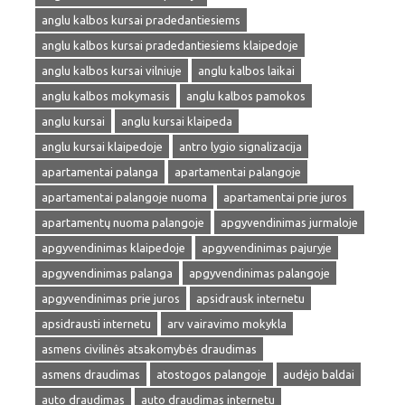
anglu kalbos kursai pradedantiesiems
anglu kalbos kursai pradedantiesiems klaipedoje
anglu kalbos kursai vilniuje
anglu kalbos laikai
anglu kalbos mokymasis
anglu kalbos pamokos
anglu kursai
anglu kursai klaipeda
anglu kursai klaipedoje
antro lygio signalizacija
apartamentai palanga
apartamentai palangoje
apartamentai palangoje nuoma
apartamentai prie juros
apartamentų nuoma palangoje
apgyvendinimas jurmaloje
apgyvendinimas klaipedoje
apgyvendinimas pajuryje
apgyvendinimas palanga
apgyvendinimas palangoje
apgyvendinimas prie juros
apsidrausk internetu
apsidrausti internetu
arv vairavimo mokykla
asmens civilinės atsakomybės draudimas
asmens draudimas
atostogos palangoje
audėjo baldai
auto draudimas
auto draudimas internetu