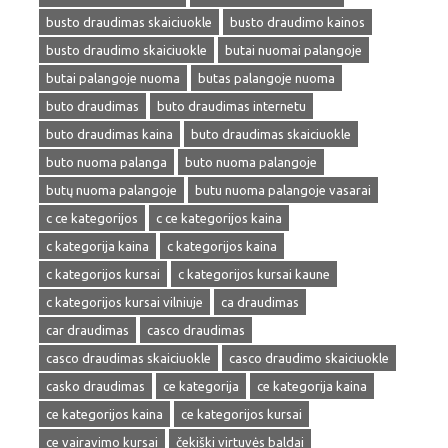
busto draudimas skaiciuokle
busto draudimo kainos
busto draudimo skaiciuokle
butai nuomai palangoje
butai palangoje nuoma
butas palangoje nuoma
buto draudimas
buto draudimas internetu
buto draudimas kaina
buto draudimas skaiciuokle
buto nuoma palanga
buto nuoma palangoje
butų nuoma palangoje
butu nuoma palangoje vasarai
c ce kategorijos
c ce kategorijos kaina
c kategorija kaina
c kategorijos kaina
c kategorijos kursai
c kategorijos kursai kaune
c kategorijos kursai vilniuje
ca draudimas
car draudimas
casco draudimas
casco draudimas skaiciuokle
casco draudimo skaiciuokle
casko draudimas
ce kategorija
ce kategorija kaina
ce kategorijos kaina
ce kategorijos kursai
ce vairavimo kursai
čekiški virtuvės baldai