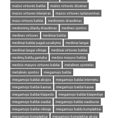
mažos virtuvės baldai
mažos virtuvės dizainas
mazos virtuves interjeras
mazos virtuves isplanavimas
mazu virtuviu baldai
medicininis draudimas
medicininių išlaidų draudimas
medines spintos
medines virtuves
mediniai baldai
mediniai baldai pagal uzsakyma
mediniai langai
mediniai langai vilniuje
mediniai virtuvės baldai
medinių baldų gamyba
medzio masyvo baldai
medzio masyvo virtuves baldai
metalinės spintelės
metalinės spintos
miegamojo baldai
miegamojo baldai akcijos
miegamojo baldai internetu
miegamojo baldai kaunas
miegamojo baldai kaune
miegamojo baldai klaipeda
miegamojo baldai klaipedoje
miegamojo baldai siauliai
miegamojo baldai siauliuose
miegamojo baldai vilniuje
miegamojo baldu komplektai
miegamojo komplektai
miegamojo komplektai akcija