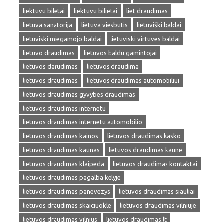
liektuvu biletai
liektuvu bilietai
liet draudimas
lietuva sanatorija
lietuva viesbutis
lietuviški baldai
lietuviski miegamojo baldai
lietuviski virtuves baldai
lietuvo draudimas
lietuvos baldu gamintojai
lietuvos darudimas
lietuvos draudima
lietuvos draudimas
lietuvos draudimas automobiliui
lietuvos draudimas gyvybes draudimas
lietuvos draudimas internetu
lietuvos draudimas internetu automobilio
lietuvos draudimas kainos
lietuvos draudimas kasko
lietuvos draudimas kaunas
lietuvos draudimas kaune
lietuvos draudimas klaipeda
lietuvos draudimas kontaktai
lietuvos draudimas pagalba kelyje
lietuvos draudimas panevezys
lietuvos draudimas siauliai
lietuvos draudimas skaiciuokle
lietuvos draudimas vilniuje
lietuvos draudimas vilnius
lietuvos draudimas.lt