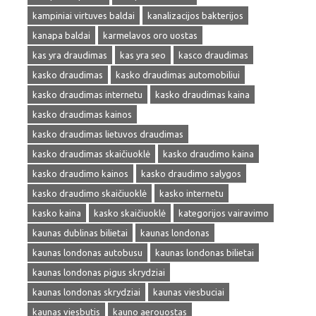
kampiniai virtuves baldai
kanalizacijos bakterijos
kanapa baldai
karmelavos oro uostas
kas yra draudimas
kas yra seo
kasco draudimas
kasko draudimas
kasko draudimas automobiliui
kasko draudimas internetu
kasko draudimas kaina
kasko draudimas kainos
kasko draudimas lietuvos draudimas
kasko draudimas skaičiuoklė
kasko draudimo kaina
kasko draudimo kainos
kasko draudimo salygos
kasko draudimo skaičiuoklė
kasko internetu
kasko kaina
kasko skaičiuoklė
kategorijos vairavimo
kaunas dublinas bilietai
kaunas londonas
kaunas londonas autobusu
kaunas londonas bilietai
kaunas londonas pigus skrydziai
kaunas londonas skrydziai
kaunas viesbuciai
kaunas viesbutis
kauno aerouostas