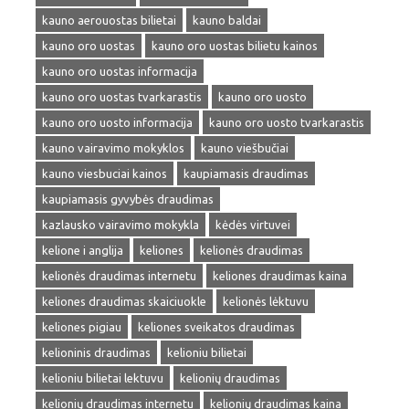
kauno aerouostas bilietai
kauno baldai
kauno oro uostas
kauno oro uostas bilietu kainos
kauno oro uostas informacija
kauno oro uostas tvarkarastis
kauno oro uosto
kauno oro uosto informacija
kauno oro uosto tvarkarastis
kauno vairavimo mokyklos
kauno viešbučiai
kauno viesbuciai kainos
kaupiamasis draudimas
kaupiamasis gyvybės draudimas
kazlausko vairavimo mokykla
kėdės virtuvei
kelione i anglija
keliones
kelionės draudimas
kelionės draudimas internetu
keliones draudimas kaina
keliones draudimas skaiciuokle
kelionės lėktuvu
keliones pigiau
keliones sveikatos draudimas
kelioninis draudimas
kelioniu bilietai
kelioniu bilietai lektuvu
kelionių draudimas
kelionių draudimas internetu
kelionių draudimas kaina