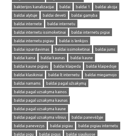
bakterijos kanalizacijai
baldai
baldai 1
baldai akcija
baldai alytuje
baldai deveti
baldai gamyba
baldai internete
baldai internetu
baldai internetu issimoketinai
baldai internetu pigiai
baldai internetu pigiau
baldai is lenkijos
baldai ispardavimas
baldai issimoketinai
baldai jums
baldai kaina
baldai kaunas
baldai kaune
baldai kaune pigiau
baldai klaipeda
baldai klaipedoje
baldai klasikiniai
baldai lt internetu
baldai miegamojo
baldai namams
baldai pagal užsakymą
baldai pagal uzsakyma kainos
baldai pagal uzsakyma kaunas
baldai pagal uzsakyma kaune
baldai pagal uzsakyma vilnius
baldai panevėžyje
baldai panevezys
baldai pigiau
baldai pigiau internetu
baldai pigu
baldai pigus
baldai siauliuose