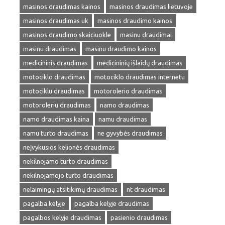
masinos draudimas kainos
masinos draudimas lietuvoje
masinos draudimas uk
masinos draudimo kainos
masinos draudimo skaiciuokle
masinu draudimai
masinu draudimas
masinu draudimo kainos
medicininis draudimas
medicininių išlaidų draudimas
motociklo draudimas
motociklo draudimas internetu
motociklu draudimas
motorolerio draudimas
motoroleriu draudimas
namo draudimas
namo draudimas kaina
namu draudimas
namu turto draudimas
ne gyvybės draudimas
neįvykusios kelionės draudimas
nekilnojamo turto draudimas
nekilnojamojo turto draudimas
nelaimingų atsitikimų draudimas
nt draudimas
pagalba kelyje
pagalba kelyje draudimas
pagalbos kelyje draudimas
pasienio draudimas