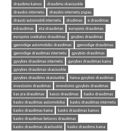
draudimu kainos
draudimu skaiciuokle
drauskis internetu
drauskis internetu pigiau
drausti automobili internetu
drudimas
e draudimas
edraudimas
eta draudimas
europinis draudimas
europinis sveikatos draudimas
givybes draudimas
gjensidige automobilio draudimas
gjensidige draudimas
gjensidige draudimas internetu
gyvybės draudimas
gyvybes draudimas internetu
gyvybes draudimas kaina
gyvybes draudimas skaiciuokle
gyvybes draudimo skaiciuokle
hansa gyvybės draudimas
investicinis draudimas
investicinis gyvybės draudimas
kas yra draudimas
kasco draudimas
kasko draudimas
kasko draudimas automobiliui
kasko draudimas internetu
kasko draudimas kaina
kasko draudimas kainos
kasko draudimas lietuvos draudimas
kasko draudimas skaičiuoklė
kasko draudimo kaina