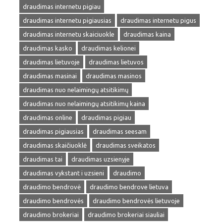
draudimas internetu pigiau
draudimas internetu pigiausias
draudimas internetu pigus
draudimas internetu skaiciuokle
draudimas kaina
draudimas kasko
draudimas kelionei
draudimas lietuvoje
draudimas lietuvos
draudimas masinai
draudimas masinos
draudimas nuo nelaimingų atsitikimų
draudimas nuo nelaimingų atsitikimų kaina
draudimas online
draudimas pigiau
draudimas pigiausias
draudimas seesam
draudimas skaičiuoklė
draudimas sveikatos
draudimas tai
draudimas uzsienyje
draudimas vykstant i uzsieni
draudimo
draudimo bendrovė
draudimo bendrove lietuva
draudimo bendrovės
draudimo bendrovės lietuvoje
draudimo brokeriai
draudimo brokeriai siauliai