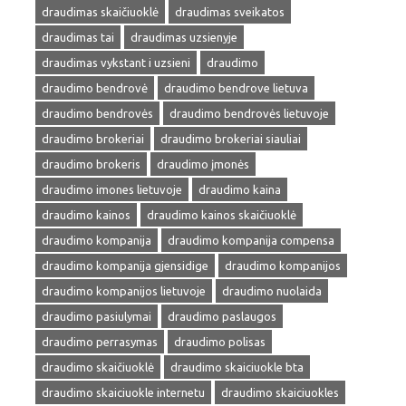
draudimas skaičiuoklė
draudimas sveikatos
draudimas tai
draudimas uzsienyje
draudimas vykstant i uzsieni
draudimo
draudimo bendrovė
draudimo bendrove lietuva
draudimo bendrovės
draudimo bendrovės lietuvoje
draudimo brokeriai
draudimo brokeriai siauliai
draudimo brokeris
draudimo įmonės
draudimo imones lietuvoje
draudimo kaina
draudimo kainos
draudimo kainos skaičiuoklė
draudimo kompanija
draudimo kompanija compensa
draudimo kompanija gjensidige
draudimo kompanijos
draudimo kompanijos lietuvoje
draudimo nuolaida
draudimo pasiulymai
draudimo paslaugos
draudimo perrasymas
draudimo polisas
draudimo skaičiuoklė
draudimo skaiciuokle bta
draudimo skaiciuokle internetu
draudimo skaiciuokles