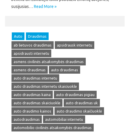
susijusias…
Read More »
Auto
Draudimas
ab lietuvos draudimas
apsidrausk internetu
apsidrausti internetu
asmens civilinės atsakomybės draudimas
asmens draudimas
auto draudimas
auto draudimas internetu
auto draudimas internetu skaiciuokle
auto draudimas kaina
auto draudimas pigiau
auto draudimas skaiciuokle
auto draudimas uk
auto draudimo kainos
auto draudimo skaičiuoklė
autodraudimas
automobiliai internetu
automobilio civilinės atsakomybės draudimas