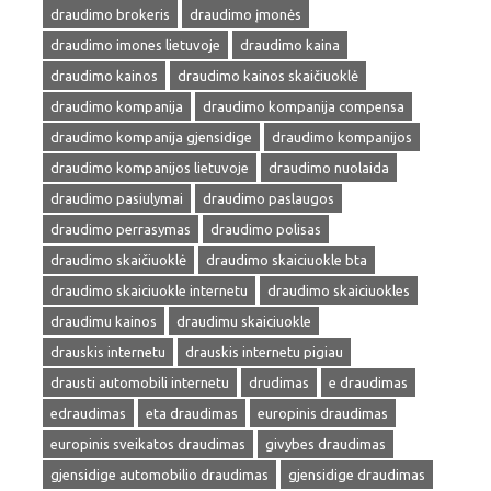
draudimo brokeris
draudimo įmonės
draudimo imones lietuvoje
draudimo kaina
draudimo kainos
draudimo kainos skaičiuoklė
draudimo kompanija
draudimo kompanija compensa
draudimo kompanija gjensidige
draudimo kompanijos
draudimo kompanijos lietuvoje
draudimo nuolaida
draudimo pasiulymai
draudimo paslaugos
draudimo perrasymas
draudimo polisas
draudimo skaičiuoklė
draudimo skaiciuokle bta
draudimo skaiciuokle internetu
draudimo skaiciuokles
draudimu kainos
draudimu skaiciuokle
drauskis internetu
drauskis internetu pigiau
drausti automobili internetu
drudimas
e draudimas
edraudimas
eta draudimas
europinis draudimas
europinis sveikatos draudimas
givybes draudimas
gjensidige automobilio draudimas
gjensidige draudimas