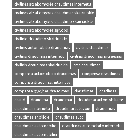
civilinės atsakomybės draudimas internetu
civilines atsakomybes draudimas skaiciuokle
civilinės atsakomybės draudimo skaičiuoklė
civilinės atsakomybės sąlygos
civilinio draudimo skaiciuokle
civilinis automobilio draudimas
civilinis draudimas
civilinis draudimas internetu
civilinis draudimas pigiausias
civilinis draudimas skaiciuokle
cmr draudimas
compensa automobilio draudimas
compensa draudimas
compensa draudimas internetu
compensa gyvybės draudimas
darudimas
dradimas
draud
draudima
draudimai
draudimai automobiliams
draudimai internetu
draudimai lietuvoje
draudimas
draudimas anglijoje
draudimas auto
draudimas automobilio
draudimas automobilio internetu
draudimas automobiliui