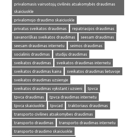
privalomasis vairuotojų civilinės atsakomybės draudimas
skaiciuokle
privalomojo draudimo skaiciuokle
privatus sveikatos draudimas
repatriacijos draudimas
savanoriškas sveikatos draudimas
seesam draudimas
seesam draudimas internetu
seimos draudimas
socialinis draudimas
studiju draudimas
sveikatos draudimas
sveikatos draudimas internetu
sveikatos draudimas kaina
sveikatos draudimas lietuvoje
sveikatos draudimas uzsienyje
sveikatos draudimas vykstant i uzsieni
tpvca
tpvca draudimas
tpvca draudimas internetu
tpvca skaiciuokle
tpvcad
traktoriaus draudimas
transporto civilines atsakomybes draudimas
transporto draudimas
transporto draudimas internetu
transporto draudimo skaiciuokle