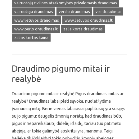
vairuotojų civilinės atsakomybės privalomasis draudimas
vairuotoju draudimas
verslo draudimas
visi draudimai
www.lietuvos draudimas
www.lietuvos draudimas.lt
www.perlo draudimas.lt
zalia korta draudimas
zalios kortos kaina
Draudimo pigumo mitai ir
realybė
Draudimo pigumo mitai ir realybė Pigus draudimas: mitas ar
realybė? Draudimas labai plati sąvoka, nuolat lydima
įvairiausių mitų. Bene vienas labiausiai paplitusių yra susijęs
su jo pigumu: daugelis žmonių norėtų, kad draudimas būtų
pigus ir nepareikalautų didelių išlaidų, tačiau tuo pat metu
abejoja, ar tokia galimybė apskritai yra įmanoma. Taigi,
belieka tik išsklaidyti tokio pobūdžio žmonių abejones,