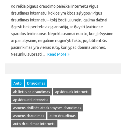
Ko reikia pigaus draudimo paieškai internetu Pigus
draudimas internetu: kokios yra kitos sąlygos? Pigus
draudimas internetu – tokį žodžių junginį galima dažnai
išgirsti tiek per televiziją ar radiją, ar išvysti įvairiuose
spaudos leidiniuose. Nepriklausomai nuo to, kur jį išvysime
ar pamatysime, negalime nuginčyti fakto, jog būtent šis
pasirinkimas yra vienas iš tų, kuri ypač domina žmones.
Nesunku suprasti,…
Read More »
Auto
Draudimas
ab lietuvos draudimas
apsidrausk internetu
apsidrausti internetu
asmens civilinės atsakomybės draudimas
asmens draudimas
auto draudimas
auto draudimas internetu