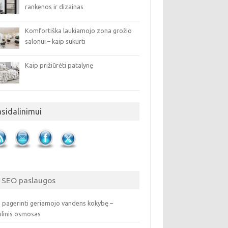
rankenos ir dizainas
Komfortiška laukiamojo zona grožio
salonui – kaip sukurti
Kaip prižiūrėti patalynę
asidalinimui
SEO paslaugos
 pagerinti geriamojo vandens kokybę –
ulinis osmosas