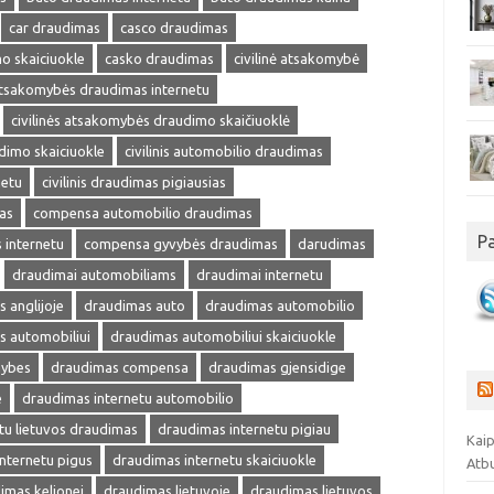
car draudimas
casco draudimas
o skaiciuokle
casko draudimas
civilinė atsakomybė
 atsakomybės draudimas internetu
civilinės atsakomybės draudimo skaičiuoklė
udimo skaiciuokle
civilinis automobilio draudimas
netu
civilinis draudimas pigiausias
as
compensa automobilio draudimas
P
internetu
compensa gyvybės draudimas
darudimas
draudimai automobiliams
draudimai internetu
 anglijoje
draudimas auto
draudimas automobilio
s automobiliui
draudimas automobiliui skaiciuokle
mybes
draudimas compensa
draudimas gjensidige
e
draudimas internetu automobilio
tu lietuvos draudimas
draudimas internetu pigiau
Kaip
nternetu pigus
draudimas internetu skaiciuokle
Atb
imas kelionei
draudimas lietuvoje
draudimas lietuvos