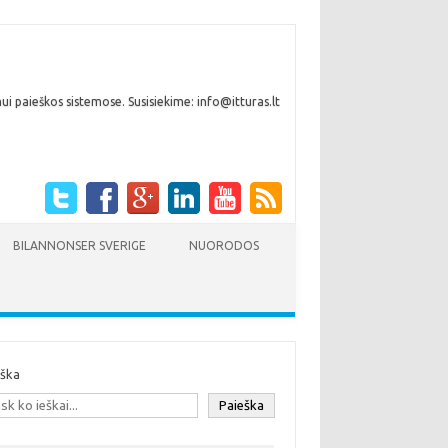
i paieškos sistemose. Susisiekime: info@itturas.lt
BILANNONSER SVERIGE
NUORODOS
eška
Paieška