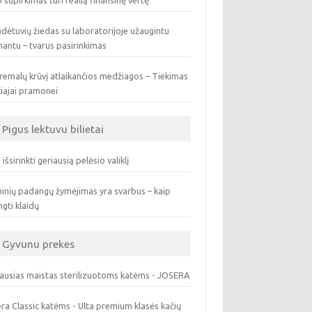
 supirkimas turi realią finansinę vertę
dėtuvių žiedas su laboratorijoje užaugintu
antu – tvarus pasirinkimas
remalų krūvį atlaikančios medžiagos – Tiekimas
iajai pramonei
Pigus lektuvu bilietai
 išsirinkti geriausią pelėsio valiklį
inių padangų žymėjimas yra svarbus – kaip
ngti klaidų
Gyvunu prekes
ausias maistas sterilizuotoms katėms - JOSERA
ra Classic katėms - Ulta premium klasės kačių