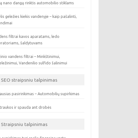
ą nano dangą rinktis automobilio stiklams
lis geležies kiekis vandenyje – kaip pašalinti,
endimai
ens filtrai kavos aparatams, ledo
eratoriams, šaldytuvams
inio vandens filtrai – Minkštinimui,
ležinimui, Vandenilio sulfido šalinimui
SEO straipsniu talpinimas
ausias pasirinkimas – Automobilių supirkimas
traukos ir spauda ant drobės
Straipsniu talpinimas