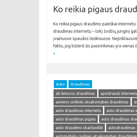
Ko reikia pigaus drau
Ko reikia pigaus draudimo paieškai internetu
draudimas internetu – tokį žodžių junginį galima
įvairiuose spaudos leidiniuose. Nepriklausom
fakto, jog būtent šis pasirinkimas yra viena
»
Auto
Draudimas
ab lietuvos draudimas
apsidrausk internet
asmens civilinės atsakomybės draudimas
a
auto draudimas internetu
auto draudimas i
auto draudimas pigiau
auto draudimas skai
auto draudimo skaičiuoklė
autodraudimas
automobilio civilinės atsakomybės draudimas