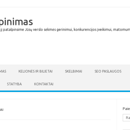
lpinimas
 jį patalpinsime Jūsų verslo sėkmės gerinimui, konkurencijos įveikimui, matomumu
Skip to content
MAS
KELIONĖS IR BILIETAI
SKELBIMAI
SEO PASLAUGOS
STATYBA
KONTAKTAI
Pai
AI