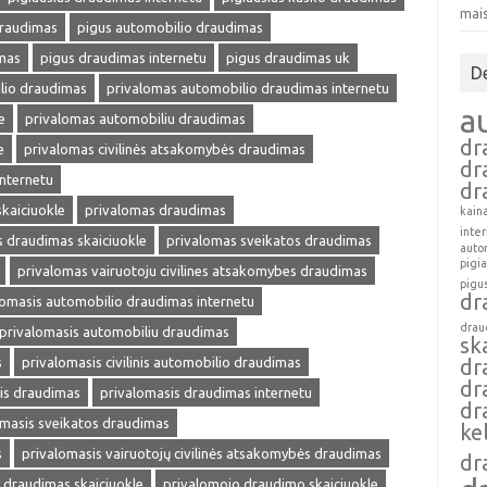
mai
draudimas
pigus automobilio draudimas
mas
pigus draudimas internetu
pigus draudimas uk
D
lio draudimas
privalomas automobilio draudimas internetu
a
e
privalomas automobiliu draudimas
dr
e
privalomas civilinės atsakomybės draudimas
dr
internetu
dr
kaiciuokle
privalomas draudimas
kain
inte
 draudimas skaiciuokle
privalomas sveikatos draudimas
auto
pigi
privalomas vairuotoju civilines atsakomybes draudimas
pigu
dr
lomasis automobilio draudimas internetu
drau
privalomasis automobiliu draudimas
sk
s
privalomasis civilinis automobilio draudimas
dr
dr
is draudimas
privalomasis draudimas internetu
dr
omasis sveikatos draudimas
ke
s
privalomasis vairuotojų civilinės atsakomybės draudimas
dr
s draudimas skaiciuokle
privalomojo draudimo skaiciuokle