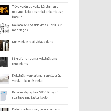
Tėvų vaidmuo vaikų kūrybiniame
ugdyme: kaip pasirinkti tinkamiausią
būrelį?
Kaklaraiščio pasirinkimas – stilius ir
medžiagos
Kur Vilniuje rasti vidaus duris
Mikrofono nuoma kokybiškiems
renginiams
Kokybiški vienkartiniai rankšluosčiai
verslui – kaip išsirinkti
Rinkitės Aquaphor S800 filtrą – 5
svarbios priežastys kodėl
Didelis vidaus durų pasirinkimas –