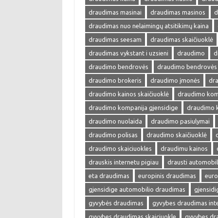
draudimas masinai
draudimas masinos
d
draudimas nuo nelaimingų atsitikimų kaina
draudimas seesam
draudimas skaičiuoklė
draudimas vykstant i uzsieni
draudimo
d
draudimo bendrovės
draudimo bendrovės 
draudimo brokeris
draudimo įmonės
dra
draudimo kainos skaičiuoklė
draudimo kom
draudimo kompanija gjensidige
draudimo 
draudimo nuolaida
draudimo pasiulymai
draudimo polisas
draudimo skaičiuoklė
draudimo skaiciuokles
draudimu kainos
drauskis internetu pigiau
drausti automobil
eta draudimas
europinis draudimas
euro
gjensidige automobilio draudimas
gjensid
gyvybės draudimas
gyvybes draudimas int
gyvybes draudimas skaiciuokle
gyvybes dr