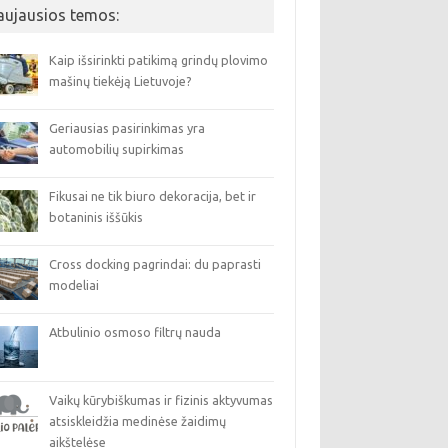
aujausios temos:
Kaip išsirinkti patikimą grindų plovimo
mašinų tiekėją Lietuvoje?
Geriausias pasirinkimas yra
automobilių supirkimas
Fikusai ne tik biuro dekoracija, bet ir
botaninis iššūkis
Cross docking pagrindai: du paprasti
modeliai
Atbulinio osmoso filtrų nauda
Vaikų kūrybiškumas ir fizinis aktyvumas
atsiskleidžia medinėse žaidimų
aikštelėse