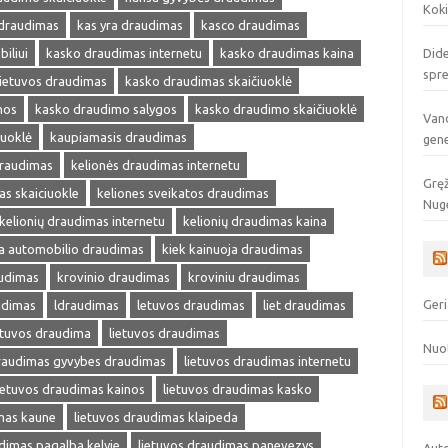
Koki
 draudimas
kas yra draudimas
kasco draudimas
iliui
kasko draudimas internetu
kasko draudimas kaina
Dide
spr
ietuvos draudimas
kasko draudimas skaičiuoklė
nos
kasko draudimo salygos
kasko draudimo skaičiuoklė
Vand
iuoklė
kaupiamasis draudimas
gen
draudimas
kelionės draudimas internetu
Gręž
as skaiciuokle
keliones sveikatos draudimas
Nuge
kelionių draudimas internetu
kelionių draudimas kaina
ja automobilio draudimas
kiek kainuoja draudimas
audimas
krovinio draudimas
kroviniu draudimas
Geri
udimas
ldraudimas
letuvos draudimas
liet draudimas
etuvos draudima
lietuvos draudimas
Nuo
draudimas gyvybes draudimas
lietuvos draudimas internetu
ietuvos draudimas kainos
lietuvos draudimas kasko
mas kaune
lietuvos draudimas klaipeda
dimas pagalba kelyje
lietuvos draudimas panevezys