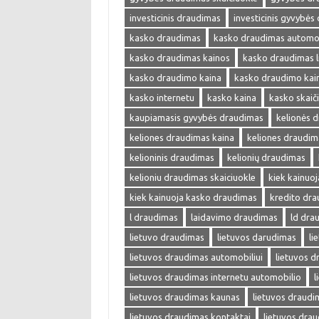
investicinis draudimas
investicinis gyvybės
kasko draudimas
kasko draudimas automob
kasko draudimas kainos
kasko draudimas l
kasko draudimo kaina
kasko draudimo kai
kasko internetu
kasko kaina
kasko skaič
kaupiamasis gyvybės draudimas
kelionės 
keliones draudimas kaina
keliones draudim
kelioninis draudimas
kelionių draudimas
kelioniu draudimas skaiciuokle
kiek kainuo
kiek kainuoja kasko draudimas
kredito dr
l draudimas
laidavimo draudimas
ld dra
lietuvo draudimas
lietuvos darudimas
li
lietuvos draudimas automobiliui
lietuvos 
lietuvos draudimas internetu automobilio
l
lietuvos draudimas kaunas
lietuvos draudi
lietuvos draudimas kontaktai
lietuvos drau