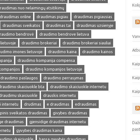
Koky
raudimas nuo nelaimingų atsitikimų
draudimas online
draudimas pigiau
draudimas pigiausias
draudimas sveikatos
draudimas tai
draudimas uzsienyje
raudimo bendrovė
draudimo bendrove lietuva
Vand
lietuvoje
draudimo brokeriai
draudimo brokeriai siauliai
Atbu
udimo imones lietuvoje
draudimo kaina
draudimo kainos
panija
draudimo kompanija compensa
Kaip
kompanijos
draudimo kompanijos lietuvoje
Kaip
draudimo paslaugos
draudimo perrasymas
draudimo skaiciuokle bta
draudimo skaiciuokle internetu
Kaip
draudimu skaiciuokle
drauskis internetu
i internetu
drudimas
e draudimas
edraudimas
pinis sveikatos draudimas
givybes draudimas
ige draudimas
gjensidige draudimas internetu
Dažn
pas
ernetu
gyvybes draudimas kaina
audimo skaiciuokle
hansa gyvybės draudimas