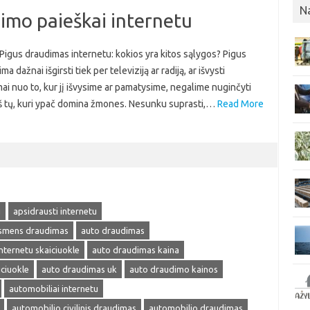
N
dimo paieškai internetu
 Pigus draudimas internetu: kokios yra kitos sąlygos? Pigus
 dažnai išgirsti tiek per televiziją ar radiją, ar išvysti
ai nuo to, kur jį išvysime ar pamatysime, negalime nuginčyti
s iš tų, kuri ypač domina žmones. Nesunku suprasti,…
Read More
u
apsidrausti internetu
smens draudimas
auto draudimas
nternetu skaiciuokle
auto draudimas kaina
ciuokle
auto draudimas uk
auto draudimo kainos
automobiliai internetu
automobilio civilinis draudimas
automobilio draudimas