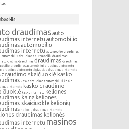
stas
ebesėlis
uto draudimas
auto
audimas internetu
automobilio
audimas
automobilio
audimas internetu
automobilio draudimas
a
automobiliu draudimas
automobiliu draudimas
draudimas
rnetu
civilinis draudimas
draudimas
mobilio
draudimas automobiliui
draudimas internetu
au
draudimas internetu pigiausias
draudimas internetu
draudimo skaičiuoklė
kasko
s
audimas
kasko draudimas automobiliui
kasko
kasko draudimo
dimas internetu
aičiuoklė
keliones
kasko internetu
audimas kaina
keliones
audimas skaiciuokle
kelionių
audimas
kelionių draudimas internetu
lionės draudimas
kelionės
masinos
audimas internetu