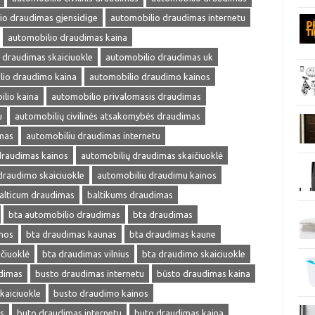
io draudimas gjensidige
automobilio draudimas internetu
automobilio draudimas kaina
 draudimas skaiciuokle
automobilio draudimas uk
lio draudimo kaina
automobilio draudimo kainos
lio kaina
automobilio privalomasis draudimas
u
automobilių civilinės atsakomybės draudimas
mas
automobiliu draudimas internetu
draudimas kainos
automobilių draudimas skaičiuoklė
draudimo skaiciuokle
automobiliu draudimu kainos
alticum draudimas
baltikums draudimas
bta automobilio draudimas
bta draudimas
nos
bta draudimas kaunas
bta draudimas kaune
čiuoklė
bta draudimas vilnius
bta draudimo skaiciuokle
dimas
busto draudimas internetu
būsto draudimas kaina
kaiciuokle
busto draudimo kainos
s
buto draudimas internetu
buto draudimas kaina