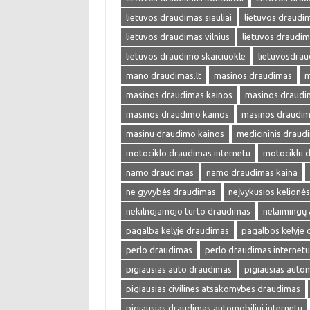
lietuvos draudimas siauliai
lietuvos draudim
lietuvos draudimas vilnius
lietuvos draudim
lietuvos draudimo skaiciuokle
lietuvosdra
mano draudimas.lt
masinos draudimas
m
masinos draudimas kainos
masinos draudim
masinos draudimo kainos
masinos draudim
masinu draudimo kainos
medicininis draud
motociklo draudimas internetu
motociklu 
namo draudimas
namo draudimas kaina
ne gyvybės draudimas
neįvykusios kelionė
nekilnojamojo turto draudimas
nelaimingų 
pagalba kelyje draudimas
pagalbos kelyje
perlo draudimas
perlo draudimas internetu
pigiausias auto draudimas
pigiausias auto
pigiausias civilines atsakomybes draudimas
pigiausias draudimas automobiliui internetu