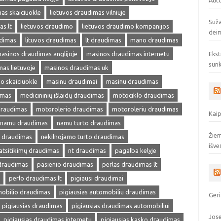
Auto
as skaiciuokle
lietuvos draudimas vilniuje
Suža
as.lt
lietuvos draudimo
lietuvos draudimo kompanijos
deim
udimas
lituvos draudimas
lt draudimas
mano draudimas
asinos draudimas anglijoje
masinos draudimas internetu
Ekst
sunk
as lietuvoje
masinos draudimas uk
o skaiciuokle
masinu draudimai
masinu draudimas
imas
medicininių išlaidų draudimas
motociklo draudimas
draudimas
motorolerio draudimas
motoroleriu draudimas
Kaip
namu draudimas
namu turto draudimas
Žiem
s draudimas
nekilnojamo turto draudimas
išve
atsitikimų draudimas
nt draudimas
pagalba kelyje
 draudimas
pasienio draudimas
perlas draudimas lt
perlo draudimas.lt
pigiausi draudimai
mobilio draudimas
pigiausias automobiliu draudimas
Geri
pigiausias draudimas
pigiausias draudimas automobiliui
Jose
pigiausias draudimas internetu
pigiausias kasko draudimas