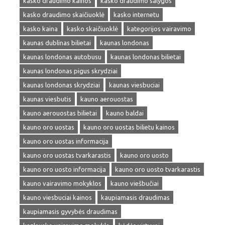
kasko draudimo kainos
kasko draudimo salygos
kasko draudimo skaičiuoklė
kasko internetu
kasko kaina
kasko skaičiuoklė
kategorijos vairavimo
kaunas dublinas bilietai
kaunas londonas
kaunas londonas autobusu
kaunas londonas bilietai
kaunas londonas pigus skrydziai
kaunas londonas skrydziai
kaunas viesbuciai
kaunas viesbutis
kauno aerouostas
kauno aerouostas bilietai
kauno baldai
kauno oro uostas
kauno oro uostas bilietu kainos
kauno oro uostas informacija
kauno oro uostas tvarkarastis
kauno oro uosto
kauno oro uosto informacija
kauno oro uosto tvarkarastis
kauno vairavimo mokyklos
kauno viešbučiai
kauno viesbuciai kainos
kaupiamasis draudimas
kaupiamasis gyvybės draudimas