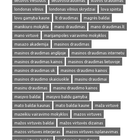
lietuvos viešbutis
lietuvosdraudimas
lituvos draudimas
londonas vilnius
londonas vilnius skrydziai
lova spinta
lovu gamyba kaune
lt draudimas
magrės baldai
manikiuro mokykla
mano draudimas
mano draudimas.lt
mano virtuvė
marijampoles vairavimo mokyklos
masazo akademija
masinos draudimas
masinos draudimas anglijoje
masinos draudimas internetu
masinos draudimas kainos
masinos draudimas lietuvoje
masinos draudimas uk
masinos draudimo kainos
masinos draudimo skaiciuokle
masinu draudimai
masinu draudimas
masinu draudimo kainos
masyvo baldai
masyvo baldu gamyba
mato baldai kaunas
mato baldai kaune
maža virtuvė
mazeikiu vairavimo mokyklos
mazos virtuves
mažos virtuvės baldai
mažos virtuvės dizainas
mazos virtuves interjeras
mazos virtuves isplanavimas