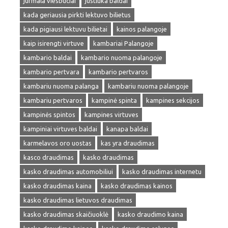
jurmala viesbuciai
justluka baldai
kada geriausia pirkti lektuvo bilietus
kada pigiausi lektuvu bilietai
kainos palangoje
kaip isirengti virtuve
kambariai Palangoje
kambario baldai
kambario nuoma palangoje
kambario pertvara
kambario pertvaros
kambariu nuoma palanga
kambariu nuoma palangoje
kambariu pertvaros
kampinė spinta
kampines sekcijos
kampinės spintos
kampines virtuves
kampiniai virtuves baldai
kanapa baldai
karmelavos oro uostas
kas yra draudimas
kasco draudimas
kasko draudimas
kasko draudimas automobiliui
kasko draudimas internetu
kasko draudimas kaina
kasko draudimas kainos
kasko draudimas lietuvos draudimas
kasko draudimas skaičiuoklė
kasko draudimo kaina