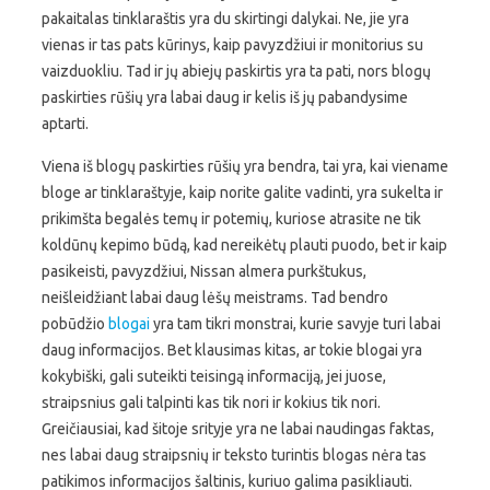
pakaitalas tinklaraštis yra du skirtingi dalykai. Ne, jie yra
vienas ir tas pats kūrinys, kaip pavyzdžiui ir monitorius su
vaizduokliu. Tad ir jų abiejų paskirtis yra ta pati, nors blogų
paskirties rūšių yra labai daug ir kelis iš jų pabandysime
aptarti.
Viena iš blogų paskirties rūšių yra bendra, tai yra, kai viename
bloge ar tinklaraštyje, kaip norite galite vadinti, yra sukelta ir
prikimšta begalės temų ir potemių, kuriose atrasite ne tik
koldūnų kepimo būdą, kad nereikėtų plauti puodo, bet ir kaip
pasikeisti, pavyzdžiui, Nissan almera purkštukus,
neišleidžiant labai daug lėšų meistrams. Tad bendro
pobūdžio
blogai
yra tam tikri monstrai, kurie savyje turi labai
daug informacijos. Bet klausimas kitas, ar tokie blogai yra
kokybiški, gali suteikti teisingą informaciją, jei juose,
straipsnius gali talpinti kas tik nori ir kokius tik nori.
Greičiausiai, kad šitoje srityje yra ne labai naudingas faktas,
nes labai daug straipsnių ir teksto turintis blogas nėra tas
patikimos informacijos šaltinis, kuriuo galima pasikliauti.