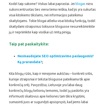
Kodėl taip sakome? Viskas labai paprastai. Jei
blogas
nėra
sukoncentruotas ties viena tema reiškia, kad jis yra sukurtas
visai kitokiems tikslams, nei informacijos pateikimui
skaitytojams. Tokie blogai atlieka visai kitokią funkciją, todėl
skaitydami straipsnius tokiuose bloguose nesureikšminkite
jų ir nepriimkite kaip visiškai už rimtą pinigą.
Taip pat paskaitykite:
Nesinaudojate SEO optimizavimo paslaugomis?
Ką prarandate?
;
Kita blogų rūšis, kaip ir minėjome aukščiau – konkreti sritis,
kurioje straipsniai ir tekstai bloguose pateikiama tik apie
konkrečią sritį. Pavyzdžiui, Lietuvoje yra labai daug
konkrečių blogų kelionių temomis, todėl jų paskirtis yra
informuoti skaitovus apie keliones tam tikra kryptimi,
sumasinti juos ar sugundyti apsispręsti, kad jiems labai