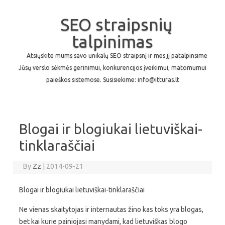
SEO straipsnių
talpinimas
Atsiųskite mums savo unikalų SEO straipsnį ir mes jį patalpinsime
Jūsų verslo sėkmės gerinimui, konkurencijos įveikimui, matomumui
paieškos sistemose. Susisiekime: info@itturas.lt
Skip to content
Blogai ir blogiukai lietuviškai-
tinklaraščiai
By
Zz
|
2014-09-21
Blogai ir blogiukai lietuviškai-tinklaraščiai
Ne vienas skaitytojas ir internautas žino kas toks yra blogas,
bet kai kurie painiojasi manydami, kad lietuviškas blogo