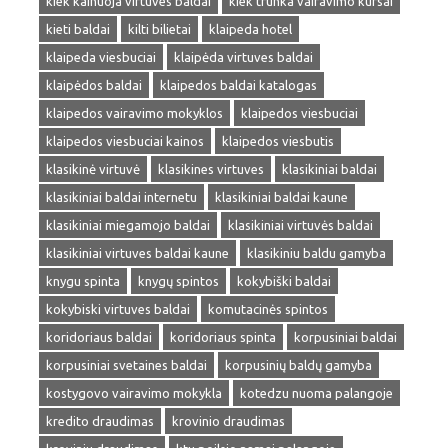
kiek kainuoja virtuves baldai
kiek trunka vairavimo kursai
kieti baldai
kilti bilietai
klaipeda hotel
klaipeda viesbuciai
klaipėda virtuves baldai
klaipėdos baldai
klaipedos baldai katalogas
klaipedos vairavimo mokyklos
klaipedos viesbuciai
klaipedos viesbuciai kainos
klaipedos viesbutis
klasikinė virtuvė
klasikines virtuves
klasikiniai baldai
klasikiniai baldai internetu
klasikiniai baldai kaune
klasikiniai miegamojo baldai
klasikiniai virtuvės baldai
klasikiniai virtuves baldai kaune
klasikiniu baldu gamyba
knygu spinta
knygų spintos
kokybiški baldai
kokybiski virtuves baldai
komutacinės spintos
koridoriaus baldai
koridoriaus spinta
korpusiniai baldai
korpusiniai svetaines baldai
korpusinių baldų gamyba
kostygovo vairavimo mokykla
kotedzu nuoma palangoje
kredito draudimas
krovinio draudimas