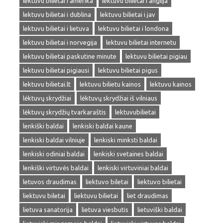
lektuvu bilietai i amerika
lektuvu bilietai i anglija
lektuvu bilietai i dublina
lektuvu bilietai i jav
lektuvu bilietai i lietuva
lektuvu bilietai i londona
lektuvu bilietai i norvegija
lektuvu bilietai internetu
lektuvu bilietai paskutine minute
lektuvu bilietai pigiau
lektuvu bilietai pigiausi
lektuvu bilietai pigus
lektuvu bilietai.lt
lektuvu bilietu kainos
lektuvu kainos
lėktuvų skrydžiai
lėktuvų skrydžiai iš vilniaus
lėktuvų skrydžių tvarkaraštis
lektuvubilietai
lenkiški baldai
lenkiski baldai kaune
lenkiski baldai vilniuje
lenkiski minksti baldai
lenkiski odiniai baldai
lenkiski svetaines baldai
lenkiški virtuvės baldai
lenkiski virtuviniai baldai
letuvos draudimas
liektuvo biletai
liektuvo bilietai
liektuvu biletai
liektuvu bilietai
liet draudimas
lietuva sanatorija
lietuva viesbutis
lietuviški baldai