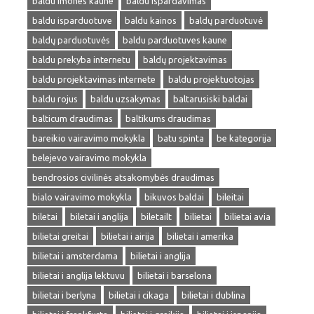
baldu imones kaune
baldu ispardavimas
baldu isparduotuve
baldu kainos
baldų parduotuvė
baldų parduotuvės
baldu parduotuves kaune
baldu prekyba internetu
baldų projektavimas
baldu projektavimas internete
baldu projektuotojas
baldu rojus
baldu uzsakymas
baltarusiski baldai
balticum draudimas
baltikums draudimas
bareikio vairavimo mokykla
batu spinta
be kategorija
belejevo vairavimo mokykla
bendrosios civilinės atsakomybės draudimas
bialo vairavimo mokykla
bikuvos baldai
bileitai
biletai
biletai i anglija
biletailt
bilietai
bilietai avia
bilietai greitai
bilietai i airija
bilietai i amerika
bilietai i amsterdama
bilietai i anglija
bilietai i anglija lektuvu
bilietai i barselona
bilietai i berlyna
bilietai i cikaga
bilietai i dublina