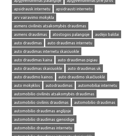
apgyvendinimas palangoje
apgyvendinimas prie juros
apsidrausk internetu
apsidrausti internetu
arv vairavimo mokykla
asmens civilinės atsakomybės draudimas
asmens draudimas
atostogos palangoje
audėjo baldai
auto draudimas
auto draudimas internetu
auto draudimas internetu skaiciuokle
auto draudimas kaina
auto draudimas pigiau
auto draudimas skaiciuokle
auto draudimas uk
auto draudimo kainos
auto draudimo skaičiuoklė
auto mokyklos
autodraudimas
automobiliai internetu
automobilio civilinės atsakomybės draudimas
automobilio civilinis draudimas
automobilio draudimas
automobilio draudimas anglijoje
automobilio draudimas gjensidige
automobilio draudimas internetu