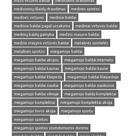
mazu virtuviu baldai
medicininis draudimas
medicininių išlaidų draudimas
medines spintos
medines virtuves
mediniai baldai
mediniai baldai pagal uzsakyma
mediniai virtuvės baldai
medinių baldų gamyba
medzio masyvo baldai
medzio masyvo virtuves baldai
metalinės spintelės
metalinės spintos
miegamojo baldai
miegamojo baldai akcijos
miegamojo baldai internetu
miegamojo baldai kaunas
miegamojo baldai kaune
miegamojo baldai klaipeda
miegamojo baldai klaipedoje
miegamojo baldai siauliai
miegamojo baldai siauliuose
miegamojo baldai vilniuje
miegamojo baldu komplektai
miegamojo komplektai
miegamojo komplektai akcija
miegamojo lovos akcija
miegamojo spinta
miegamojo spintos
miegamojo spintos stumdomomis durimis