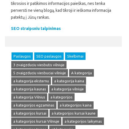
tikrosios ir patikimos informacijos paieškas, nes tenka
perversti ne vieną blogą, kad tikroji ir ieškoma informacija
patektų į Jūsų rankas.
SEO straipsniu talpinimas
Paslaugos
SEO paslaugos
Skelbimai
3 zvaigzduciu viesbutis vilniuje
5 zvaigzduciu viesbuciai vilniuje
A kategorija
a kategorija eksternu
a kategorija kaina
a kategorija kaunas
a kategorija vilniuje
a kategorija Vilnius
a kategorijos
a kategorijos egzaminas
a kategorijos kaina
a kategorijos kursai
a kategorijos kursai kaune
a kategorijos kursai Vilniuje
a kategorijos laikymas