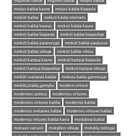
migdolas baldai
migdolo baldai
minijos baldai
minijos baldai kaune
minijos baldai klaipeda
minkšti baldai
minksti baldai internetu
minksti baldai kaunas
minksti baldai kaune
minksti baldai klaipeda
minksti baldai klaipedoje
minksti baldai panevezyje
minksti baldai siauliuose
minksti baldai vilniuje
minksti baldai vilnius
minksti kampai kaune
minksti kampai klaipeda
minksti kampai klaipedoje
minksti kampai vilniuje
minkšti svetainės baldai
minkstu baldu gamintojai
minkštų baldų gamyba
moderni virtuvė
modernios spintos
modernios virtuves
modernios virtuves baldai
modernūs baldai
modernus svetaines baldai
modernus virtuves baldai
modernus virtuves baldai kaina
moduliniai baldai
mokausi vairuoti
mokyklos vilniuje
mokyklų reitingai