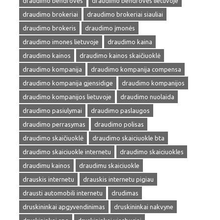
draudimo bendrovės
draudimo bendrovės lietuvoje
draudimo brokeriai
draudimo brokeriai siauliai
draudimo brokeris
draudimo įmonės
draudimo imones lietuvoje
draudimo kaina
draudimo kainos
draudimo kainos skaičiuoklė
draudimo kompanija
draudimo kompanija compensa
draudimo kompanija gjensidige
draudimo kompanijos
draudimo kompanijos lietuvoje
draudimo nuolaida
draudimo pasiulymai
draudimo paslaugos
draudimo perrasymas
draudimo polisas
draudimo skaičiuoklė
draudimo skaiciuokle bta
draudimo skaiciuokle internetu
draudimo skaiciuokles
draudimu kainos
draudimu skaiciuokle
drauskis internetu
drauskis internetu pigiau
drausti automobili internetu
drudimas
druskininkai apgyvendinimas
druskininkai nakvyne