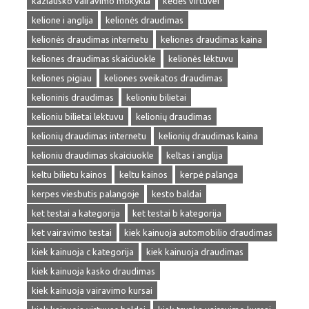
kazlausko vairavimo mokykla
kėdės virtuvei
kelione i anglija
kelionės draudimas
kelionės draudimas internetu
keliones draudimas kaina
keliones draudimas skaiciuokle
kelionės lėktuvu
keliones pigiau
keliones sveikatos draudimas
kelioninis draudimas
kelioniu bilietai
kelioniu bilietai lektuvu
kelionių draudimas
kelionių draudimas internetu
kelionių draudimas kaina
kelioniu draudimas skaiciuokle
keltas i anglija
keltu bilietu kainos
keltu kainos
kerpė palanga
kerpes viesbutis palangoje
kesto baldai
ket testai a kategorija
ket testai b kategorija
ket vairavimo testai
kiek kainuoja automobilio draudimas
kiek kainuoja c kategorija
kiek kainuoja draudimas
kiek kainuoja kasko draudimas
kiek kainuoja vairavimo kursai