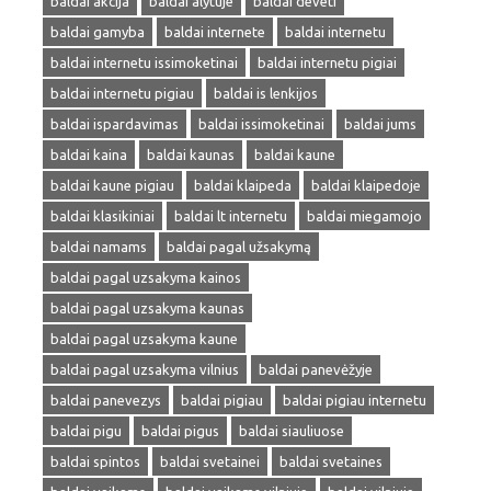
baldai akcija
baldai alytuje
baldai deveti
baldai gamyba
baldai internete
baldai internetu
baldai internetu issimoketinai
baldai internetu pigiai
baldai internetu pigiau
baldai is lenkijos
baldai ispardavimas
baldai issimoketinai
baldai jums
baldai kaina
baldai kaunas
baldai kaune
baldai kaune pigiau
baldai klaipeda
baldai klaipedoje
baldai klasikiniai
baldai lt internetu
baldai miegamojo
baldai namams
baldai pagal užsakymą
baldai pagal uzsakyma kainos
baldai pagal uzsakyma kaunas
baldai pagal uzsakyma kaune
baldai pagal uzsakyma vilnius
baldai panevėžyje
baldai panevezys
baldai pigiau
baldai pigiau internetu
baldai pigu
baldai pigus
baldai siauliuose
baldai spintos
baldai svetainei
baldai svetaines