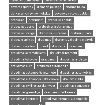
dėvėti virtuvės baldai
deveti virtuviniai baldai
devetos spintos
diemedis palanga
diforma baldai
dorkanas vairavimo mokykla
dovanoja virtuves baldus
drabužinė
drabužinės
drabuzines baldai
drabuzines durys
drabuzines isplanavimas
drabuziniu iranga
drabuziniu sistemos
drabužių spinta
drabuziu spintos
dradimas
draiveris vairavimo mokykla
drakono skrydziai
draud
draudima
draudimai
draudimai automobiliams
draudimai internetu
draudimai lietuvoje
draudimas
draudimas anglijoje
draudimas auto
draudimas automobilio
draudimas automobilio internetu
draudimas automobiliui
draudimas automobiliui skaiciuokle
draudimas bta
draudimas civilines atsakomybes
draudimas compensa
draudimas gjensidige
draudimas i baltarusija
draudimas internete
draudimas internetu automobilio