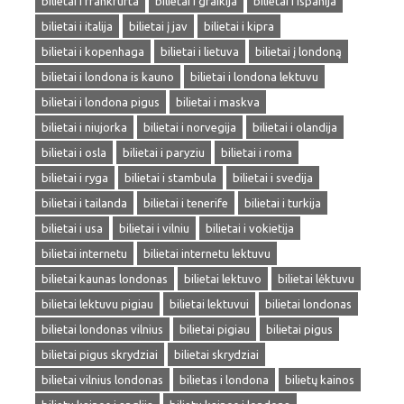
bilietai i frankfurta
bilietai i graikija
bilietai i ispanija
bilietai i italija
bilietai į jav
bilietai i kipra
bilietai i kopenhaga
bilietai i lietuva
bilietai į londoną
bilietai i londona is kauno
bilietai i londona lektuvu
bilietai i londona pigus
bilietai i maskva
bilietai i niujorka
bilietai i norvegija
bilietai i olandija
bilietai i osla
bilietai i paryziu
bilietai i roma
bilietai i ryga
bilietai i stambula
bilietai i svedija
bilietai i tailanda
bilietai i tenerife
bilietai i turkija
bilietai i usa
bilietai i vilniu
bilietai i vokietija
bilietai internetu
bilietai internetu lektuvu
bilietai kaunas londonas
bilietai lektuvo
bilietai lėktuvu
bilietai lektuvu pigiau
bilietai lektuvui
bilietai londonas
bilietai londonas vilnius
bilietai pigiau
bilietai pigus
bilietai pigus skrydziai
bilietai skrydziai
bilietai vilnius londonas
bilietas i londona
bilietų kainos