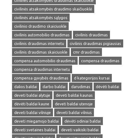
civilines atsakomybes draudimas skaiciuokle
civilinės atsakomybės draudimo skaičiuoklė
civilinės atsakomybės sąlygos
civilinio draudimo skaiciuokle
civilinis automobilio draudimas
civilinis draudimas
civilinis draudimas internetu
civilinis draudimas pigiausias
civilinis draudimas skaiciuokle
cmr draudimas
compensa automobilio draudimas
compensa draudimas
compensa draudimas internetu
compensa gyvybės draudimas
d kategorijos kursai
dalios baldai
darbo baldai
darudimas
dėvėti baldai
deveti baldai alytuje
deveti baldai kaunas
dėvėti baldai kaune
deveti baldai utenoje
deveti baldai vilniuje
deveti baldai vilnius
deveti miegamojo baldai
dėvėti odiniai baldai
deveti svetaines baldai
deveti vaikiski baldai