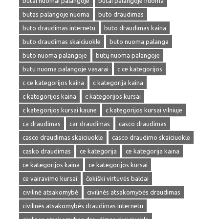
butai nuomai palangoje
butai palangoje nuoma
butas palangoje nuoma
buto draudimas
buto draudimas internetu
buto draudimas kaina
buto draudimas skaiciuokle
buto nuoma palanga
buto nuoma palangoje
butų nuoma palangoje
butu nuoma palangoje vasarai
c ce kategorijos
c ce kategorijos kaina
c kategorija kaina
c kategorijos kaina
c kategorijos kursai
c kategorijos kursai kaune
c kategorijos kursai vilniuje
ca draudimas
car draudimas
casco draudimas
casco draudimas skaiciuokle
casco draudimo skaiciuokle
casko draudimas
ce kategorija
ce kategorija kaina
ce kategorijos kaina
ce kategorijos kursai
ce vairavimo kursai
čekiški virtuvės baldai
civilinė atsakomybė
civilinės atsakomybės draudimas
civilinės atsakomybės draudimas internetu