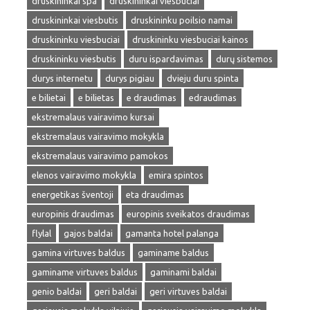
druskininkai spa
druskininkai viesbuciai
druskininkai viesbutis
druskininku poilsio namai
druskininku viesbuciai
druskininku viesbuciai kainos
druskininku viesbutis
duru ispardavimas
durų sistemos
durys internetu
durys pigiau
dvieju duru spinta
e bilietai
e bilietas
e draudimas
edraudimas
ekstremalaus vairavimo kursai
ekstremalaus vairavimo mokykla
ekstremalaus vairavimo pamokos
elenos vairavimo mokykla
emira spintos
energetikas šventoji
eta draudimas
europinis draudimas
europinis sveikatos draudimas
flylal
gajos baldai
gamanta hotel palanga
gamina virtuves baldus
gaminame baldus
gaminame virtuves baldus
gaminami baldai
genio baldai
geri baldai
geri virtuves baldai