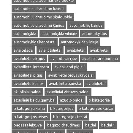
automobilių draudimas skaičiuoklė
automobiliu draudimo kainos
automobiliu draudimo skaiciuokle
automobiliu draudimu kainos
automobilių kainos
automokykla
automokykla vilniuje
automokyklos
automokyklos ket testai
automokyklos vilniuje
avia bilietai
avia.lt bilietai
aviabiletai
aviabilietai
aviabilietai akcijos
aviabilietai i jav
aviabilietai i londona
aviabilietai internetu
aviabilietai pigiau
aviabilietai pigus
aviabilietai pigus skrydziai
aviabilietu kainos
aviabilietu paieska
aviobilietai
ąžuoliniai baldai
azuoliniai virtuves baldai
azuoliniu baldu gamyba
azuolo baldai
b kategorija
b kategorija kaina
b kategorijos
b kategorijos kursai
b kategorijos teises
b kategorijos testai
bagažas lėktuve
bagazo draudimas
baldai
baldai 1