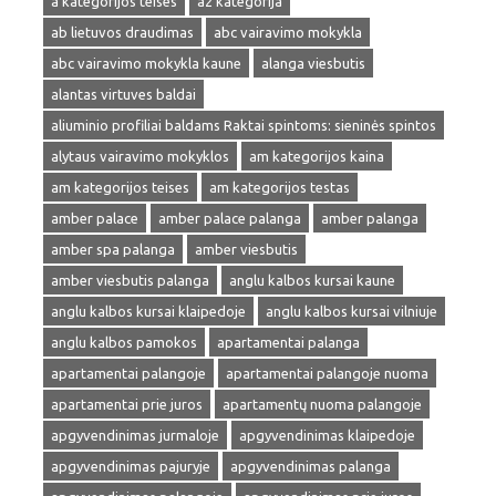
a kategorijos teises
a2 kategorija
ab lietuvos draudimas
abc vairavimo mokykla
abc vairavimo mokykla kaune
alanga viesbutis
alantas virtuves baldai
aliuminio profiliai baldams Raktai spintoms: sieninės spintos
alytaus vairavimo mokyklos
am kategorijos kaina
am kategorijos teises
am kategorijos testas
amber palace
amber palace palanga
amber palanga
amber spa palanga
amber viesbutis
amber viesbutis palanga
anglu kalbos kursai kaune
anglu kalbos kursai klaipedoje
anglu kalbos kursai vilniuje
anglu kalbos pamokos
apartamentai palanga
apartamentai palangoje
apartamentai palangoje nuoma
apartamentai prie juros
apartamentų nuoma palangoje
apgyvendinimas jurmaloje
apgyvendinimas klaipedoje
apgyvendinimas pajuryje
apgyvendinimas palanga