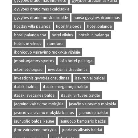
gyvybes draudimas internetu
gyvybes draudimas kaina
gyvybes draudimas skaiciuokle
gyvybes draudimo skaiciuokle
hansa gyvybės draudimas
holiday villa palanga
hotel klaipeda
hotel palanga
hotel palanga spa
hotel vilnius
hotels in palanga
hotels in vilnius
i londona
ikonikovo vairavimo mokykla vilniuje
įmontuojamos spintos
info hotel palanga
internetu pigiau
investicinis draudimas
investicinis gyvybės draudimas
isskirtiniai baldai
italiski baldai
italiski miegamojo baldai
italiski svetaines baldai
italiski virtuves baldai
jagmino vairavimo mokykla
jasučio vairavimo mokykla
jasucio vairavimo mokykla kainos
jaunuolio baldai
jaunuolio baldai kaune
jaunuolio kambario baldai
jtmc vairavimo mokykla
juodasis alksnis baldai