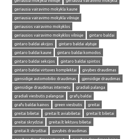
geriausia mokykla vilniuje
geriausia vairavimo mokykla
geriausia vairavimo mokykla kaune
geriausia vairavimo mokykla vilniuje
geriausios vairavimo mokyklos
geriausios vairavimo mokyklos vilniuje
gintaro baldai
gintaro baldai akcijos
gintaro baldai alytuje
gintaro baldai kaune
gintaro baldai komodos
gintaro baldai sekcijos
gintaro baldai spintos
gintaro baldai virtuves komplektai
givybes draudimas
gjensidige automobilio draudimas
gjensidige draudimas
gjensidige draudimas internetu
gradiali palanga
gradiali viesbutis palangoje
grafų baldai
grafu baldai kainos
green viesbutis
greitai
greitai bilietai
greitai lt aviabilietai
greitai lt bilietai
greitai skrydziai
greitai.lt lektuvu bilietai
greitai.lt skrydžiai
gyvybės draudimas