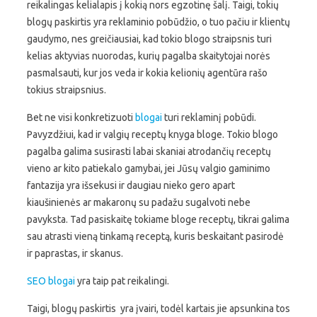
reikalingas kelialapis į kokią nors egzotinę šalį. Taigi, tokių
blogų paskirtis yra reklaminio pobūdžio, o tuo pačiu ir klientų
gaudymo, nes greičiausiai, kad tokio blogo straipsnis turi
kelias aktyvias nuorodas, kurių pagalba skaitytojai norės
pasmalsauti, kur jos veda ir kokia kelionių agentūra rašo
tokius straipsnius.
Bet ne visi konkretizuoti
blogai
turi reklaminį pobūdi.
Pavyzdžiui, kad ir valgių receptų knyga bloge. Tokio blogo
pagalba galima susirasti labai skaniai atrodančių receptų
vieno ar kito patiekalo gamybai, jei Jūsų valgio gaminimo
fantazija yra išsekusi ir daugiau nieko gero apart
kiaušinienės ar makaronų su padažu sugalvoti nebe
pavyksta. Tad pasiskaitę tokiame bloge receptų, tikrai galima
sau atrasti vieną tinkamą receptą, kuris beskaitant pasirodė
ir paprastas, ir skanus.
SEO blogai
yra taip pat reikalingi.
Taigi, blogų paskirtis yra įvairi, todėl kartais jie apsunkina tos