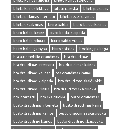
bilietu kainos i anglija
bilietu kainos i londona
bilietu kainos lektuvu
bilietu paieska
bilietų pasaulis
bilietu pirkimas internetu
bilietu rezervavimas
bilietu uzsakymas
biuro baldai
biuro baldai kaunas
biuro baldai kaune
biuro baldai klaipeda
biuro baldai vilniuje
biuro baldai vilnius
biuro baldu gamyba
biuro spintos
booking palanga
bta automobilio draudimas
bta draudimas
bta draudimas internetu
bta draudimas kainos
bta draudimas kaunas
bta draudimas kaune
bta draudimas klaipeda
bta draudimas skaičiuoklė
bta draudimas vilnius
bta draudimo skaiciuokle
bta internetu
bta skaiciuokle
būsto draudimas
busto draudimas internetu
būsto draudimas kaina
busto draudimas kainos
busto draudimas skaiciuokle
busto draudimo kainos
busto draudimo skaiciuokle