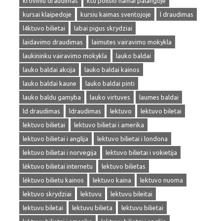
kroviniu draudimas
ktu poilsio namai palangoje
kursai klaipedoje
kursiu kaimas sventojoje
l draudimas
l4ktuvo bilietai
labai pigus skrydziai
laidavimo draudimas
laimutes vairavimo mokykla
laukininku vairavimo mokykla
lauko baldai
lauko baldai akcija
lauko baldai kainos
lauko baldai kaune
lauko baldai pinti
lauko baldu gamyba
lauko virtuves
laumes baldai
ld draudimas
ldraudimas
lektuvo
lektuvo biletai
lektuvo bilietai
lektuvo bilietai i amerika
lektuvo bilietai i anglija
lektuvo bilietai i londona
lektuvo bilietai i norvegija
lektuvo bilietai i vokietija
lėktuvo bilietai internetu
lektuvo bilietas
lėktuvo bilietu kainos
lektuvo kaina
lektuvo nuoma
lektuvo skrydziai
lektuvu
lektuvu bileitai
lektuvu biletai
lektuvu bilieta
lektuvu bilietai