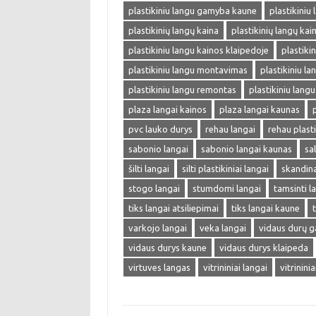
plastikiniu langu gamyba kaune
plastikiniu
plastikinių langų kaina
plastikinių langų kai
plastikiniu langu kainos klaipedoje
plastiki
plastikiniu langu montavimas
plastikiniu lan
plastikiniu langu remontas
plastikiniu langu
plaza langai kainos
plaza langai kaunas
pvc lauko durys
rehau langai
rehau plasti
sabonio langai
sabonio langai kaunas
sa
šilti langai
silti plastikiniai langai
skandina
stogo langai
stumdomi langai
tamsinti l
tiks langai atsiliepimai
tiks langai kaune
varkojo langai
veka langai
vidaus durų 
vidaus durys kaune
vidaus durys klaipeda
virtuves langas
vitrininiai langai
vitrinini