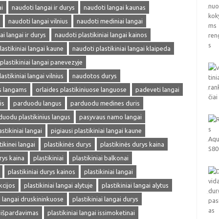
i
naudoti langai ir durys
naudoti langai kaunas
naudoti langai vilnius
naudoti mediniai langai
ai langai ir durys
naudoti plastikiniai langai kainos
lastikiniai langai kaune
naudoti plastikiniai langai klaipeda
plastikiniai langai panevezyje
astikiniai langai vilnius
naudotos durys
ms langams
orlaides plastikiniuose languose
padeveti langai
is
parduodu langus
parduodu medines duris
duodu plastikinius langus
pasyvaus namo langai
astikiniai langai
pigiausi plastikiniai langai kaune
tikinei langai
plastikinės durys
plastikinės durys kaina
rys kaina
plastikiniai
plastikiniai balkonai
plastikiniai durys kainos
plastikiniai langai
kcijos
plastikiniai langai alytuje
plastikiniai langai alytus
ai langai druskininkuose
plastikiniai langai durys
i išpardavimas
plastikiniai langai issimoketinai