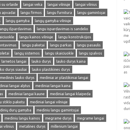
i su orlaide
langai veka
langai vilniuje
langai vilnius
u apvadai
langu firmos
langu furnitura
langu gamintojai
s
langų gamyba
langų gamyba vilniuje
langų išpardavimas
langu ispardavimas is sandelio
aiciuokle
langu kainos vilniuje
langu konstrukcijos
ontavimas
langu paketai
langu parkas
langu pasaulis
oletai
langų sistemos
langu skaiciuokle
langu spalvos
larnetos langai
lauko durys
lauko durys kaina
ko durys siauliai
lauko plastikines durys
medinės lauko durys
mediniai ar plastikiniai langai
iniai langai alytus
mediniai langai kaina
as
mediniai langai kaune
mediniai langai klaipeda
u stiklo paketu
mediniai langai vilniuje
dinių durų gamyba
mediniu langu gamintojai
mediniu langu kainos
megrame durys
megrame langai
 vilnius
metalines durys
millenium langai