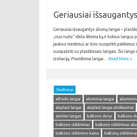
Geriausiai išsaugantys 
Geriausiai išsaugantys šilumą langai – plastik
„nuo nulio“ iškila dilema ką ir kokius langus 
jaukius medinius ar išvis nusipirkti patikimu
susipažinti su plastikiniais langais. Šio lang
izoliaciją. Plastikiniai langai…
Read More »
Skelbimai
alfredo langai
aliuminiai langai
aliuminini
aluplast langai
aluplast langai atsiliepimai
ateities langas
balkono durys
balkono du
balkono stiklinimas
balkono stiklinimas ali
balkono stiklinimo kaina
balkonų stiklinima