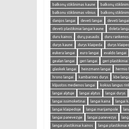
balkonų stiklinimas kaune
balkonų stiklinima
balkonu stiklinimas vilnius
balkonų stiklini
danijos langai
deveti langai
deveti langa
deveti plastikiniai langai kaune
doleta langa
duru kainos
durų pasaulis
duru rankenos
durys kaune
durys klaipeda
durys klaipe
eukera langai
euro langai
evaldo langai
gealan langai
geri langai
geri plastikiniai
glaskek langai
heinzmann langai
hermio 
hrono langai
kambarines durys
kbe langa
klijuotos medienos langai
kokius langus rin
langai alytuje
langai alytus
langai durys
langai issimoketinai
langai kaina
langai k
langai klaipedoje
langai marijampole
lan
langai panevezyje
langai panevezys
lang
langai plastikiniai kainos
langai plastikiniai