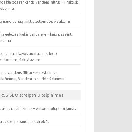
os klaidos renkantis vandens filtrus – Praktiški
tebėjimai
ą nano dangą rinktis automobilio stiklams
lis geležies kiekis vandenyje – kaip pašalinti,
endimai
ens filtrai kavos aparatams, ledo
eratoriams, šaldytuvams
inio vandens filtrai – Minkštinimui,
ležinimui, Vandenilio sulfido šalinimui
SEO straipsniu talpinimas
ausias pasirinkimas – Automobilių supirkimas
traukos ir spauda ant drobės