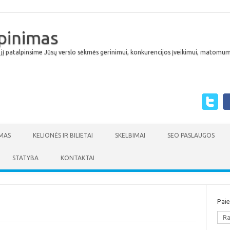
lpinimas
 jį patalpinsime Jūsų verslo sėkmės gerinimui, konkurencijos įveikimui, matomumu
Skip to content
MAS
KELIONĖS IR BILIETAI
SKELBIMAI
SEO PASLAUGOS
STATYBA
KONTAKTAI
Pai