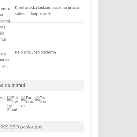
Komfortiška laukiamojo zona grožio
salonui – kaip sukurti
Kaip prižiūrėti patalynę
asidalinimui
SEO paslaugos