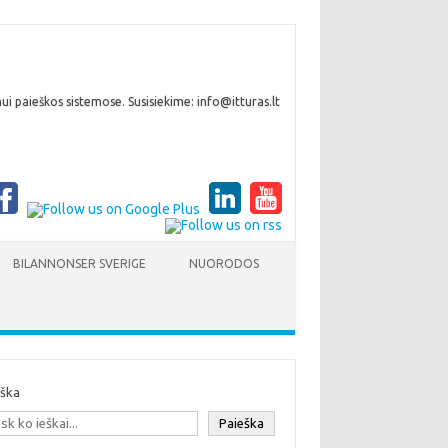
i paieškos sistemose. Susisiekime: info@itturas.lt
BILANNONSER SVERIGE
NUORODOS
eška
Paieška