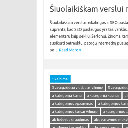
Šiuolaikiškam verslui 
Šiuolaikiškam verslui reikalingos ir SEO pasla
supranta, kad SEO paslaugos yra tas variklis, 
elementaru kaip sekliui Šerlohui. Žinoma, tam
susikurti patrauklų, patogų internetinį pusla
po…
Read More »
Skelbimai
3 zvaigzduciu viesbutis vilniuje
5 zvaigzduci
a kategorija kaina
a kategorija kaunas
a 
a kategorijos egzaminas
a kategorijos kain
a kategorijos kursai Vilniuje
a kategorijos 
ab lietuvos draudimas
abc vairavimo moky
academie kosmetika
achromin kremas
a