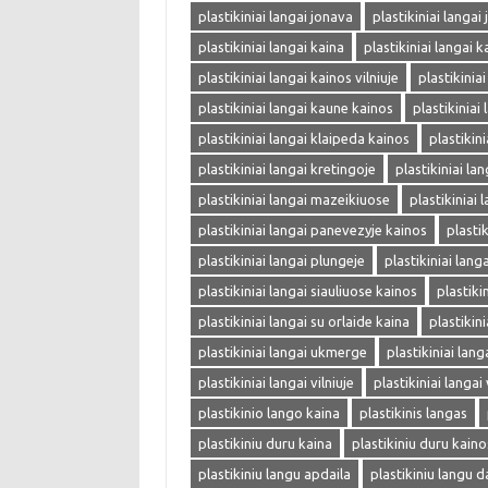
plastikiniai langai jonava
plastikiniai langai
plastikiniai langai kaina
plastikiniai langai k
plastikiniai langai kainos vilniuje
plastikinia
plastikiniai langai kaune kainos
plastikiniai
plastikiniai langai klaipeda kainos
plastikin
plastikiniai langai kretingoje
plastikiniai la
plastikiniai langai mazeikiuose
plastikiniai 
plastikiniai langai panevezyje kainos
plasti
plastikiniai langai plungeje
plastikiniai langa
plastikiniai langai siauliuose kainos
plastiki
plastikiniai langai su orlaide kaina
plastikin
plastikiniai langai ukmerge
plastikiniai lang
plastikiniai langai vilniuje
plastikiniai langai 
plastikinio lango kaina
plastikinis langas
plastikiniu duru kaina
plastikiniu duru kaino
plastikiniu langu apdaila
plastikiniu langu d