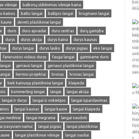
s vilniuje
balkonų stiklinimas vilniuje kaina
mo kainos
baltic langai
baltijos langai
brugmann langai
i kaune
deveti plastikiniai langai
i
duris
duru apvadai
duru centras
durų gamyba
durys
durys akcija
durys kaina
durys kaunas
doje
durys langai
durys lauko
durys pigiau
eko langai
faneruotos vidaus durys
fauga langai
gaminame duris
 langai
geriausi langai
geriausi plastikiniai langai
langai
hermio projektai
hronas
hronas langai
i
kiek kainuoja plastikiniai langai
klaipeda
ktis
kommerling langai
langai
langai akcija
langai ir durys
langai is vokietijos
langai ispardavimas
ainos
langai kaunas
langai kaune
langai klaipeda
gai mediniai
langai megrame
langai naudoti
ai pasyviam namui
langai pigiau
langai plastikiniai
 kaune
langai plastikiniai vilniuje
langai siauliai