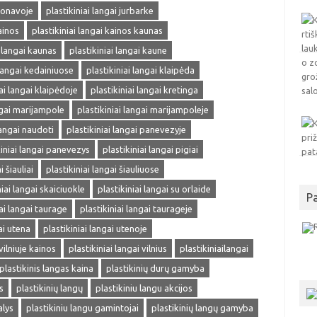
 jonavoje
plastikiniai langai jurbarke
ainos
plastikiniai langai kainos kaunas
i langai kaunas
plastikiniai langai kaune
 langai kedainiuose
plastikiniai langai klaipėda
iai langai klaipėdoje
plastikiniai langai kretinga
ngai marijampole
plastikiniai langai marijampoleje
langai naudoti
plastikiniai langai panevezyje
kiniai langai panevezys
plastikiniai langai pigiai
i šiauliai
plastikiniai langai šiauliuose
niai langai skaiciuokle
plastikiniai langai su orlaide
P
iai langai taurage
plastikiniai langai taurageje
ai utena
plastikiniai langai utenoje
vilniuje kainos
plastikiniai langai vilnius
plastikiniailangai
plastikinis langas kaina
plastikinių durų gamyba
s
plastikinių langų
plastikiniu langu akcijos
alys
plastikiniu langu gamintojai
plastikinių langų gamyba