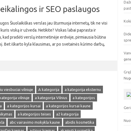
Dažn
reikalingos ir SEO paslaugos
pas
Koki
ugos Šiuolaikiškas verslas jau šturmuoja internetą, tik ne visi
kuris viską ir užveda. Netikite? Viskas labai paprasta ir
Dide
, kad pradėti verslą internetinėje erdvėje, pirmiausia būtina
spr
pį. Bet iškarto kyla klausimas, ar po svetainės kūrimo darbų,
Vand
gen
Gręž
Nuge
u viesbuciai vilniuje
A kategorija
a kategorija eksternu
kategorija vilniuje
a kategorija Vilnius
a kategorijos
a
a kategorijos kursai
a kategorijos kursai kaune
Geri
laikymas
a kategorijos teises
a2 kategorija
Nuo
kla
abc vairavimo mokykla kaune
abidis kosmetika
cnofan kremas
actipur kremas
akamuti kosmetika