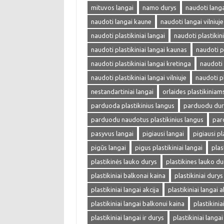
mituvos langai
namo durys
naudoti langa
naudoti langai kaune
naudoti langai vilniuje
naudoti plastikiniai langai
naudoti plastikini
naudoti plastikiniai langai kaunas
naudoti p
naudoti plastikiniai langai kretinga
naudoti 
naudoti plastikiniai langai vilniuje
naudoti pl
nestandartiniai langai
orlaides plastikinia
parduoda plastikinius langus
parduodu dur
parduodu naudotus plastikinius langus
par
pasyvus langai
pigiausi langai
pigiausi pl
pigūs langai
pigus plastikiniai langai
plas
plastikinės lauko durys
plastikines lauko du
plastikiniai balkonai kaina
plastikiniai durys
plastikiniai langai akcija
plastikiniai langai a
plastikiniai langai balkonui kaina
plastikini
plastikiniai langai ir durys
plastikiniai langa