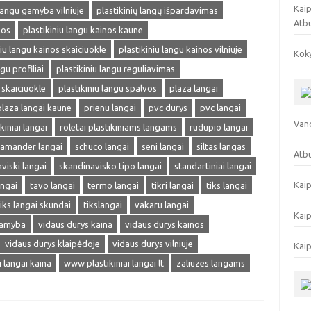
Kaip
 langu gamyba vilniuje
plastikinių langų išpardavimas
Atb
nos
plastikiniu langu kainos kaune
niu langu kainos skaiciuokle
plastikiniu langu kainos vilniuje
Koky
gu profiliai
plastikiniu langu reguliavimas
 skaiciuokle
plastikiniu langu spalvos
plaza langai
plaza langai kaune
prienu langai
pvc durys
pvc langai
Vand
kiniai langai
roletai plastikiniams langams
rudupio langai
lamander langai
schuco langai
seni langai
siltas langas
Atbu
viski langai
skandinavisko tipo langai
standartiniai langai
Kaip
angai
tavo langai
termo langai
tikri langai
tiks langai
tiks langai skundai
tikslangai
vakaru langai
Kaip
gamyba
vidaus durys kaina
vidaus durys kainos
vidaus durys klaipėdoje
vidaus durys vilniuje
Kaip
ai langai kaina
www plastikiniai langai lt
zaliuzes langams