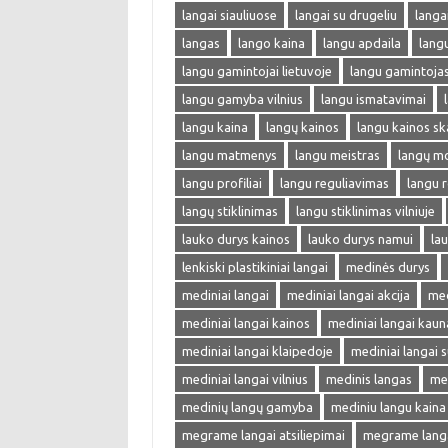
langai siauliuose
langai su drugeliu
langa
langas
lango kaina
langu apdaila
lang
langu gamintojai lietuvoje
langu gamintoja
langu gamyba vilnius
langu ismatavimai
langu kaina
langų kainos
langu kainos sk
langu matmenys
langu meistras
langų m
langu profiliai
langu reguliavimas
langu r
langų stiklinimas
langu stiklinimas vilniuje
lauko durys kainos
lauko durys namui
lau
lenkiski plastikiniai langai
medinės durys
mediniai langai
mediniai langai akcija
med
mediniai langai kainos
mediniai langai kaun
mediniai langai klaipedoje
mediniai langai s
mediniai langai vilnius
medinis langas
me
medinių langų gamyba
mediniu langu kaina
megrame langai atsiliepimai
megrame langai