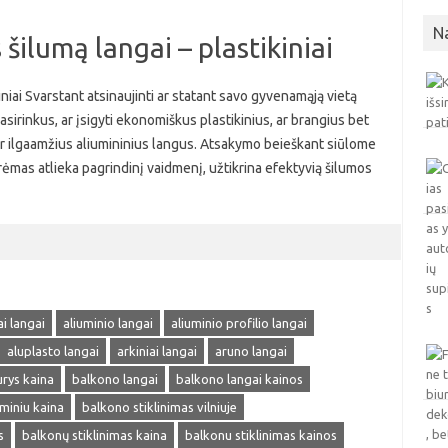
N
šilumą langai – plastikiniai
iniai Svarstant atsinaujinti ar statant savo gyvenamąją vietą
pasirinkus, ar įsigyti ekonomiškus plastikinius, ar brangius bet
s ir ilgaamžius aliumininius langus. Atsakymo beieškant siūlome
o rėmas atlieka pagrindinį vaidmenį, užtikrina efektyvią šilumos
ai langai
aliuminio langai
aliuminio profilio langai
aluplasto langai
arkiniai langai
aruno langai
rys kaina
balkono langai
balkono langai kainos
uminiu kaina
balkono stiklinimas vilniuje
s
balkonų stiklinimas kaina
balkonu stiklinimas kainos