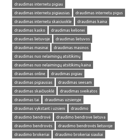
draudimas internetu pigiau
draudimas internetu pigiausias
draudimas internetu pigus
draudimas internetu skaiciuokle
draudimas kaina
draudimas kasko
draudimas kelionei
draudimas lietuvoje
draudimas lietuvos
draudimas masinai
draudimas masinos
draudimas nuo nelaimingų atsitikimų
draudimas nuo nelaimingų atsitikimų kaina
draudimas online
draudimas pigiau
draudimas pigiausias
draudimas seesam
draudimas skaičiuoklė
draudimas sveikatos
draudimas tai
draudimas uzsienyje
draudimas vykstant i uzsieni
draudimo
draudimo bendrovė
draudimo bendrove lietuva
draudimo bendrovės
draudimo bendrovės lietuvoje
draudimo brokeriai
draudimo brokeriai siauliai