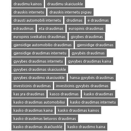
draudimu kainos
draudimu skaiciuokle
drauskis internetu
drauskis internetu pigiau
drausti automobili internetu
drudimas
e draudimas
edraudimas
eta draudimas
europinis draudimas
europinis sveikatos draudimas
givybes draudimas
gjensidige automobilio draudimas
gjensidige draudimas
gjensidige draudimas internetu
gyvybės draudimas
gyvybes draudimas internetu
gyvybes draudimas kaina
gyvybes draudimas skaiciuokle
gyvybes draudimo skaiciuokle
hansa gyvybės draudimas
investicinis draudimas
investicinis gyvybės draudimas
kas yra draudimas
kasco draudimas
kasko draudimas
kasko draudimas automobiliui
kasko draudimas internetu
kasko draudimas kaina
kasko draudimas kainos
kasko draudimas lietuvos draudimas
kasko draudimas skaičiuoklė
kasko draudimo kaina