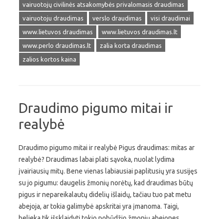
vairuotojų civilinės atsakomybės privalomasis draudimas
vairuotoju draudimas
verslo draudimas
visi draudimai
www.lietuvos draudimas
www.lietuvos draudimas.lt
www.perlo draudimas.lt
zalia korta draudimas
zalios kortos kaina
Draudimo pigumo mitai ir
realybė
Draudimo pigumo mitai ir realybė Pigus draudimas: mitas ar
realybė? Draudimas labai plati sąvoka, nuolat lydima
įvairiausių mitų. Bene vienas labiausiai paplitusių yra susijęs
su jo pigumu: daugelis žmonių norėtų, kad draudimas būtų
pigus ir nepareikalautų didelių išlaidų, tačiau tuo pat metu
abejoja, ar tokia galimybė apskritai yra įmanoma. Taigi,
belieka tik išsklaidyti tokio pobūdžio žmonių abejones,