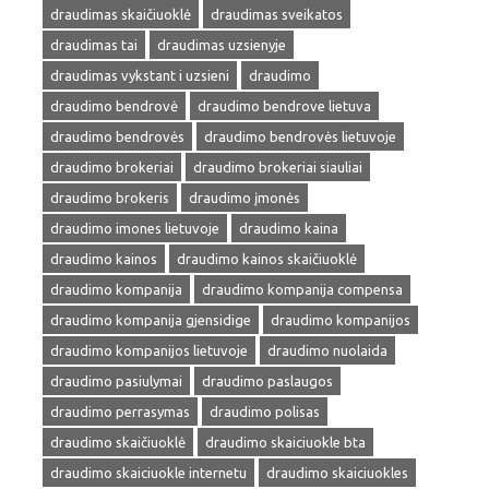
draudimas skaičiuoklė
draudimas sveikatos
draudimas tai
draudimas uzsienyje
draudimas vykstant i uzsieni
draudimo
draudimo bendrovė
draudimo bendrove lietuva
draudimo bendrovės
draudimo bendrovės lietuvoje
draudimo brokeriai
draudimo brokeriai siauliai
draudimo brokeris
draudimo įmonės
draudimo imones lietuvoje
draudimo kaina
draudimo kainos
draudimo kainos skaičiuoklė
draudimo kompanija
draudimo kompanija compensa
draudimo kompanija gjensidige
draudimo kompanijos
draudimo kompanijos lietuvoje
draudimo nuolaida
draudimo pasiulymai
draudimo paslaugos
draudimo perrasymas
draudimo polisas
draudimo skaičiuoklė
draudimo skaiciuokle bta
draudimo skaiciuokle internetu
draudimo skaiciuokles