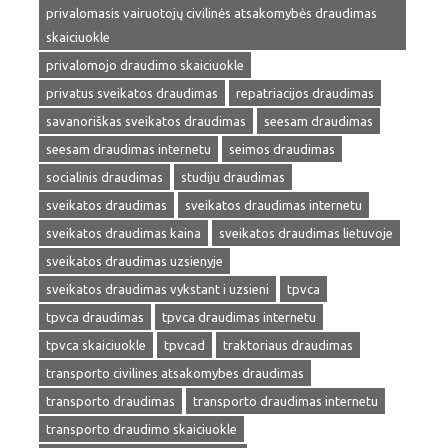
privalomasis vairuotojų civilinės atsakomybės draudimas
skaiciuokle
privalomojo draudimo skaiciuokle
privatus sveikatos draudimas
repatriacijos draudimas
savanoriškas sveikatos draudimas
seesam draudimas
seesam draudimas internetu
seimos draudimas
socialinis draudimas
studiju draudimas
sveikatos draudimas
sveikatos draudimas internetu
sveikatos draudimas kaina
sveikatos draudimas lietuvoje
sveikatos draudimas uzsienyje
sveikatos draudimas vykstant i uzsieni
tpvca
tpvca draudimas
tpvca draudimas internetu
tpvca skaiciuokle
tpvcad
traktoriaus draudimas
transporto civilines atsakomybes draudimas
transporto draudimas
transporto draudimas internetu
transporto draudimo skaiciuokle