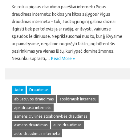
Ko reikia pigaus draudimo paieškai internetu Pigus
draudimas internetu: kokios yra kitos sąlygos? Pigus
draudimas internetu – tokį žodžių junginį galima dažnai
išgirsti tiek per televiziją ar radiją, ar išvysti įvairiuose
spaudos leidiniuose. Nepriklausomai nuo to, kur jį išvysime
ar pamatysime, negalime nuginčyti fakto, jog būtent šis
pasirinkimas yra vienas iš tų, kuri ypač domina žmones.
Nesunku suprasti,…
Read More »
Auto
Draudimas
ab lietuvos draudimas
apsidrausk internetu
apsidrausti internetu
asmens civilinės atsakomybės draudimas
asmens draudimas
auto draudimas
auto draudimas internetu