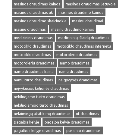
masinos draudimas kainos
masinos draudimas lietuvoje
masinos draudimas uk
masinos draudimo kainos
masinos draudimo skaiciuokle
masinu draudimai
masinu draudimas
masinu draudimo kainos
medicininis draudimas
medicininių išlaidų draudimas
motociklo draudimas
motociklo draudimas internetu
motociklu draudimas
motorolerio draudimas
motoroleriu draudimas
namo draudimas
namo draudimas kaina
namu draudimas
namu turto draudimas
ne gyvybės draudimas
neįvykusios kelionės draudimas
nekilnojamo turto draudimas
nekilnojamojo turto draudimas
nelaimingų atsitikimų draudimas
nt draudimas
pagalba kelyje
pagalba kelyje draudimas
pagalbos kelyje draudimas
pasienio draudimas