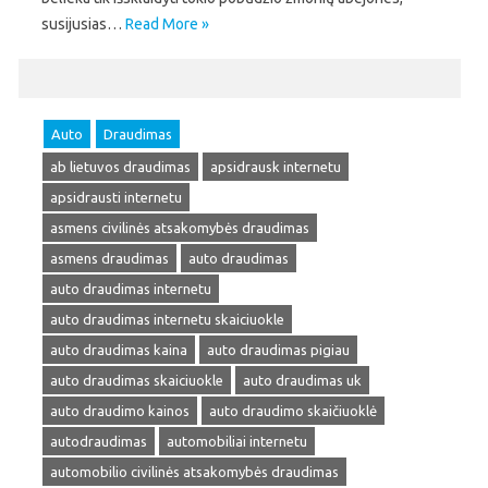
susijusias…
Read More »
Auto
Draudimas
ab lietuvos draudimas
apsidrausk internetu
apsidrausti internetu
asmens civilinės atsakomybės draudimas
asmens draudimas
auto draudimas
auto draudimas internetu
auto draudimas internetu skaiciuokle
auto draudimas kaina
auto draudimas pigiau
auto draudimas skaiciuokle
auto draudimas uk
auto draudimo kainos
auto draudimo skaičiuoklė
autodraudimas
automobiliai internetu
automobilio civilinės atsakomybės draudimas