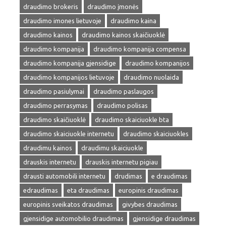
draudimo brokeris
draudimo įmonės
draudimo imones lietuvoje
draudimo kaina
draudimo kainos
draudimo kainos skaičiuoklė
draudimo kompanija
draudimo kompanija compensa
draudimo kompanija gjensidige
draudimo kompanijos
draudimo kompanijos lietuvoje
draudimo nuolaida
draudimo pasiulymai
draudimo paslaugos
draudimo perrasymas
draudimo polisas
draudimo skaičiuoklė
draudimo skaiciuokle bta
draudimo skaiciuokle internetu
draudimo skaiciuokles
draudimu kainos
draudimu skaiciuokle
drauskis internetu
drauskis internetu pigiau
drausti automobili internetu
drudimas
e draudimas
edraudimas
eta draudimas
europinis draudimas
europinis sveikatos draudimas
givybes draudimas
gjensidige automobilio draudimas
gjensidige draudimas