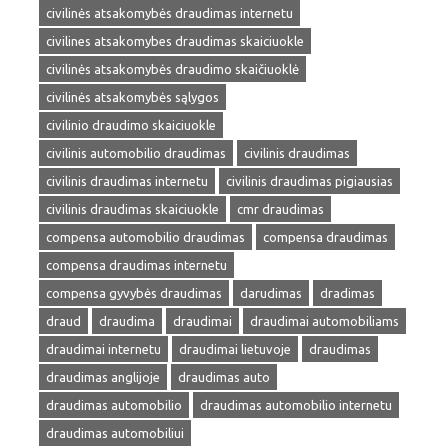
civilinės atsakomybės draudimas internetu
civilines atsakomybes draudimas skaiciuokle
civilinės atsakomybės draudimo skaičiuoklė
civilinės atsakomybės sąlygos
civilinio draudimo skaiciuokle
civilinis automobilio draudimas
civilinis draudimas
civilinis draudimas internetu
civilinis draudimas pigiausias
civilinis draudimas skaiciuokle
cmr draudimas
compensa automobilio draudimas
compensa draudimas
compensa draudimas internetu
compensa gyvybės draudimas
darudimas
dradimas
draud
draudima
draudimai
draudimai automobiliams
draudimai internetu
draudimai lietuvoje
draudimas
draudimas anglijoje
draudimas auto
draudimas automobilio
draudimas automobilio internetu
draudimas automobiliui