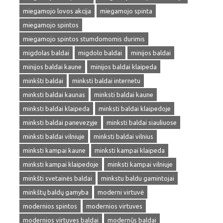
miegamojo lovos akcija
miegamojo spinta
miegamojo spintos
miegamojo spintos stumdomomis durimis
migdolas baldai
migdolo baldai
minijos baldai
minijos baldai kaune
minijos baldai klaipeda
minkšti baldai
minksti baldai internetu
minksti baldai kaunas
minksti baldai kaune
minksti baldai klaipeda
minksti baldai klaipedoje
minksti baldai panevezyje
minksti baldai siauliuose
minksti baldai vilniuje
minksti baldai vilnius
minksti kampai kaune
minksti kampai klaipeda
minksti kampai klaipedoje
minksti kampai vilniuje
minkšti svetainės baldai
minkstu baldu gamintojai
minkštų baldų gamyba
moderni virtuvė
modernios spintos
modernios virtuves
modernios virtuves baldai
modernūs baldai