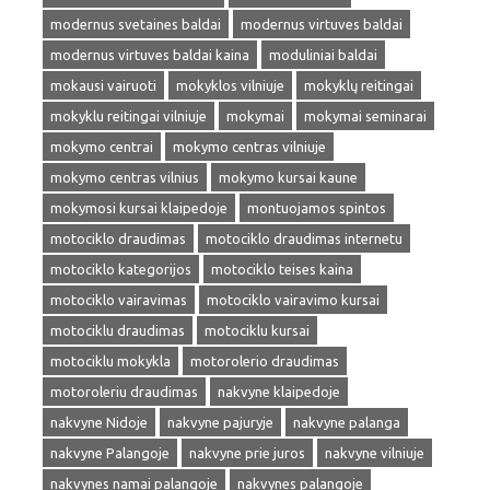
modernus svetaines baldai
modernus virtuves baldai
modernus virtuves baldai kaina
moduliniai baldai
mokausi vairuoti
mokyklos vilniuje
mokyklų reitingai
mokyklu reitingai vilniuje
mokymai
mokymai seminarai
mokymo centrai
mokymo centras vilniuje
mokymo centras vilnius
mokymo kursai kaune
mokymosi kursai klaipedoje
montuojamos spintos
motociklo draudimas
motociklo draudimas internetu
motociklo kategorijos
motociklo teises kaina
motociklo vairavimas
motociklo vairavimo kursai
motociklu draudimas
motociklu kursai
motociklu mokykla
motorolerio draudimas
motoroleriu draudimas
nakvyne klaipedoje
nakvyne Nidoje
nakvyne pajuryje
nakvyne palanga
nakvyne Palangoje
nakvyne prie juros
nakvyne vilniuje
nakvynes namai palangoje
nakvynes palangoje