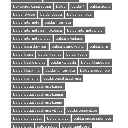
bakterijos kanalizacijai
baldai
baldai 1
baldai akcija
baldai alytuje
baldai deveti
baldai gamyba
baldai internete
baldai internetu
baldai internetu issimoketinai
baldai internetu pigiai
baldai internetu pigiau
baldai is lenkijos
baldai ispardavimas
baldai issimoketinai
baldai jums
baldai kaina
baldai kaunas
baldai kaune
baldai kaune pigiau
baldai klaipeda
baldai klaipedoje
baldai klasikiniai
baldai lt internetu
baldai miegamojo
baldai namams
baldai pagal užsakymą
baldai pagal uzsakyma kainos
baldai pagal uzsakyma kaunas
baldai pagal uzsakyma kaune
baldai pagal uzsakyma vilnius
baldai panevėžyje
baldai panevezys
baldai pigiau
baldai pigiau internetu
baldai pigu
baldai pigus
baldai siauliuose