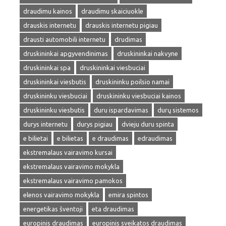
draudimu kainos
draudimu skaiciuokle
drauskis internetu
drauskis internetu pigiau
drausti automobili internetu
drudimas
druskininkai apgyvendinimas
druskininkai nakvyne
druskininkai spa
druskininkai viesbuciai
druskininkai viesbutis
druskininku poilsio namai
druskininku viesbuciai
druskininku viesbuciai kainos
druskininku viesbutis
duru ispardavimas
durų sistemos
durys internetu
durys pigiau
dvieju duru spinta
e bilietai
e bilietas
e draudimas
edraudimas
ekstremalaus vairavimo kursai
ekstremalaus vairavimo mokykla
ekstremalaus vairavimo pamokos
elenos vairavimo mokykla
emira spintos
energetikas šventoji
eta draudimas
europinis draudimas
europinis sveikatos draudimas