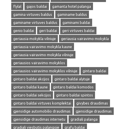
flylal
gajos baldai
gamanta hotel palanga
gamina virtuves baldus
gaminame baldus
gaminame virtuves baldus
gaminami baldai
genio baldai
geri baldai
geri virtuves baldai
geriausia mokykla vilniuje
geriausia vairavimo mokykla
geriausia vairavimo mokykla kaune
geriausia vairavimo mokykla vilniuje
geriausios vairavimo mokyklos
geriausios vairavimo mokyklos vilniuje
gintaro baldai
gintaro baldai akcijos
gintaro baldai alytuje
gintaro baldai kaune
gintaro baldai komodos
gintaro baldai sekcijos
gintaro baldai spintos
gintaro baldai virtuves komplektai
givybes draudimas
gjensidige automobilio draudimas
gjensidige draudimas
gjensidige draudimas internetu
gradiali palanga
gradiali viesbutis palangoje
grafų baldai