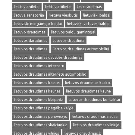
liektuvu biletai
liektuvu bilietai
liet draudimas
lietuva sanatorija
lietuva viesbutis
lietuviški baldai
lietuviski miegamojo baldai
lietuviski virtuves baldai
lietuvo draudimas
lietuvos baldu gamintojai
lietuvos darudimas
lietuvos draudima
lietuvos draudimas
lietuvos draudimas automobiliui
lietuvos draudimas gyvybes draudimas
lietuvos draudimas internetu
lietuvos draudimas internetu automobilio
lietuvos draudimas kainos
lietuvos draudimas kasko
lietuvos draudimas kaunas
lietuvos draudimas kaune
lietuvos draudimas klaipeda
lietuvos draudimas kontaktai
lietuvos draudimas pagalba kelyje
lietuvos draudimas panevezys
lietuvos draudimas siauliai
lietuvos draudimas skaiciuokle
lietuvos draudimas vilniuje
lietuvos draudimas vilnius
lietuvos draudimas.lt