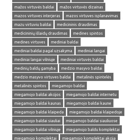
mažos virtuvės baldai
mažos virtuvės dizainas
mazos virtuves interjeras
mazos virtuves isplanavimas
mazu virtuviu baldai
medicininis draudimas
medicininių išlaidų draudimas
medines spintos
medines virtuves
mediniai baldai
mediniai baldai pagal uzsakyma
mediniai langai
mediniai langai vilniuje
mediniai virtuvės baldai
medinių baldų gamyba
medzio masyvo baldai
medzio masyvo virtuves baldai
metalinės spintelės
metalinės spintos
miegamojo baldai
miegamojo baldai akcijos
miegamojo baldai internetu
miegamojo baldai kaunas
miegamojo baldai kaune
miegamojo baldai klaipeda
miegamojo baldai klaipedoje
miegamojo baldai siauliai
miegamojo baldai siauliuose
miegamojo baldai vilniuje
miegamojo baldu komplektai
miegamojo komplektai
miegamojo komplektai akcija