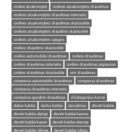
civilinė atsakomybė
civilinės atsakomybės draudimas
civilinės atsakomybės draudimas internetu
civilines atsakomybes draudimas skaiciuokle
civilinės atsakomybės draudimo skaičiuoklė
civilinės atsakomybės sąlygos
civilinio draudimo skaiciuokle
civilinis automobilio draudimas
civilinis draudimas
civilinis draudimas internetu
civilinis draudimas pigiausias
civilinis draudimas skaiciuokle
cmr draudimas
compensa automobilio draudimas
compensa draudimas
compensa draudimas internetu
compensa gyvybės draudimas
d kategorijos kursai
dalios baldai
darbo baldai
darudimas
dėvėti baldai
deveti baldai alytuje
deveti baldai kaunas
dėvėti baldai kaune
deveti baldai utenoje
deveti baldai vilniuje
deveti baldai vilnius