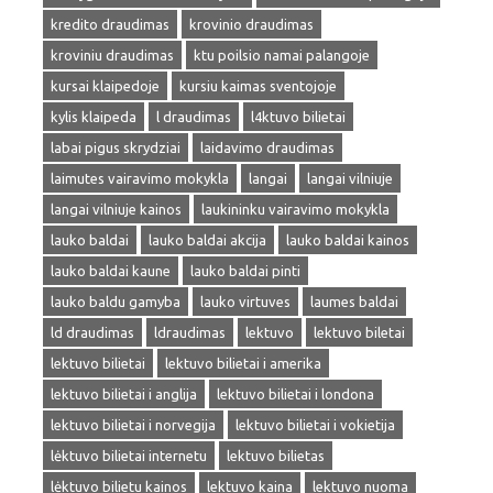
kredito draudimas
krovinio draudimas
kroviniu draudimas
ktu poilsio namai palangoje
kursai klaipedoje
kursiu kaimas sventojoje
kylis klaipeda
l draudimas
l4ktuvo bilietai
labai pigus skrydziai
laidavimo draudimas
laimutes vairavimo mokykla
langai
langai vilniuje
langai vilniuje kainos
laukininku vairavimo mokykla
lauko baldai
lauko baldai akcija
lauko baldai kainos
lauko baldai kaune
lauko baldai pinti
lauko baldu gamyba
lauko virtuves
laumes baldai
ld draudimas
ldraudimas
lektuvo
lektuvo biletai
lektuvo bilietai
lektuvo bilietai i amerika
lektuvo bilietai i anglija
lektuvo bilietai i londona
lektuvo bilietai i norvegija
lektuvo bilietai i vokietija
lėktuvo bilietai internetu
lektuvo bilietas
lėktuvo bilietu kainos
lektuvo kaina
lektuvo nuoma