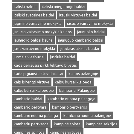
italiski baldai
italiski miegamojo baldai
italiski svetaines baldai
italiski virtuves baldai
jagmino vairavimo mokykla
jasučio vairavimo mokykla
jasucio vairavimo mokykla kainos
jaunuolio baldai
jaunuolio baldai kaune
jaunuolio kambario baldai
jtmc vairavimo mokykla
juodasis alksnis baldai
jurmala viesbuciai
justluka baldai
kada geriausia pirkti lektuvo bilietus
kada pigiausi lektuvu bilietai
kainos palangoje
kaip isirengti virtuve
kalbu kursai klaipeda
kalbu kursai klaipedoje
kambariai Palangoje
kambario baldai
kambario nuoma palangoje
kambario pertvara
kambario pertvaros
kambariu nuoma palanga
kambariu nuoma palangoje
kambariu pertvaros
kampinė spinta
kampines sekcijos
kampinės spintos
kampines virtuves