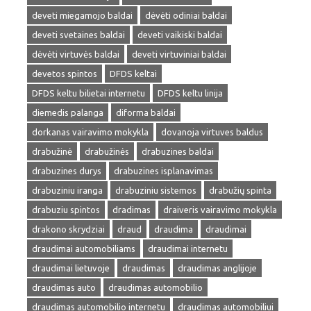
deveti miegamojo baldai
dėvėti odiniai baldai
deveti svetaines baldai
deveti vaikiski baldai
dėvėti virtuvės baldai
deveti virtuviniai baldai
devetos spintos
DFDS keltai
DFDS keltu bilietai internetu
DFDS keltu linija
diemedis palanga
diforma baldai
dorkanas vairavimo mokykla
dovanoja virtuves baldus
drabužinė
drabužinės
drabuzines baldai
drabuzines durys
drabuzines isplanavimas
drabuziniu iranga
drabuziniu sistemos
drabužių spinta
drabuziu spintos
dradimas
draiveris vairavimo mokykla
drakono skrydziai
draud
draudima
draudimai
draudimai automobiliams
draudimai internetu
draudimai lietuvoje
draudimas
draudimas anglijoje
draudimas auto
draudimas automobilio
draudimas automobilio internetu
draudimas automobiliui