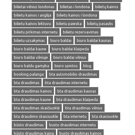
bilietai vilnius londonas
bilietas i londona
bilietų kainos
bilietu kainos i anglija
bilietu kainos i londona
bilietu kainos lektuvu
bilietu paieska
bilietų pasaulis
bilietu pirkimas internetu
bilietu rezervavimas
bilietu uzsakymas
biuro baldai
biuro baldai kaunas
biuro baldai kaune
biuro baldai klaipeda
biuro baldai vilniuje
biuro baldai vilnius
biuro baldu gamyba
biuro spintos
blog
booking palanga
bta automobilio draudimas
bta draudimas
bta draudimas internetu
bta draudimas kainos
bta draudimas kaunas
bta draudimas kaune
bta draudimas klaipeda
bta draudimas skaičiuoklė
bta draudimas vilnius
bta draudimo skaiciuokle
bta internetu
bta skaiciuokle
būsto draudimas
busto draudimas internetu
būsto draudimas kaina
busto draudimas kainos