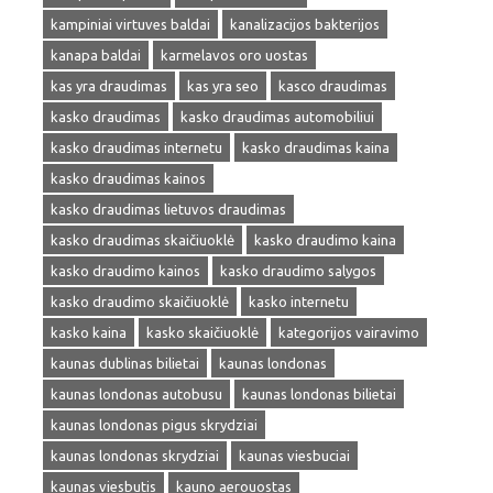
kampiniai virtuves baldai
kanalizacijos bakterijos
kanapa baldai
karmelavos oro uostas
kas yra draudimas
kas yra seo
kasco draudimas
kasko draudimas
kasko draudimas automobiliui
kasko draudimas internetu
kasko draudimas kaina
kasko draudimas kainos
kasko draudimas lietuvos draudimas
kasko draudimas skaičiuoklė
kasko draudimo kaina
kasko draudimo kainos
kasko draudimo salygos
kasko draudimo skaičiuoklė
kasko internetu
kasko kaina
kasko skaičiuoklė
kategorijos vairavimo
kaunas dublinas bilietai
kaunas londonas
kaunas londonas autobusu
kaunas londonas bilietai
kaunas londonas pigus skrydziai
kaunas londonas skrydziai
kaunas viesbuciai
kaunas viesbutis
kauno aerouostas