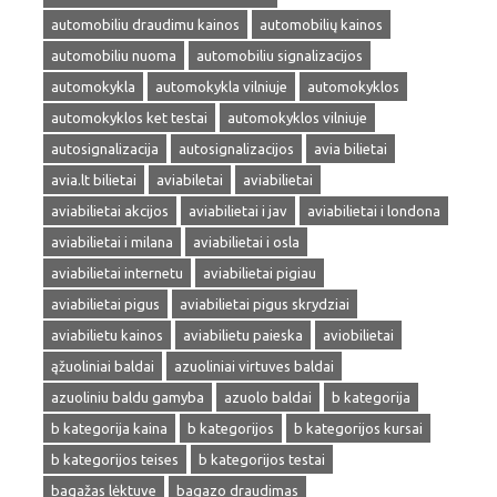
automobiliu draudimu kainos
automobilių kainos
automobiliu nuoma
automobiliu signalizacijos
automokykla
automokykla vilniuje
automokyklos
automokyklos ket testai
automokyklos vilniuje
autosignalizacija
autosignalizacijos
avia bilietai
avia.lt bilietai
aviabiletai
aviabilietai
aviabilietai akcijos
aviabilietai i jav
aviabilietai i londona
aviabilietai i milana
aviabilietai i osla
aviabilietai internetu
aviabilietai pigiau
aviabilietai pigus
aviabilietai pigus skrydziai
aviabilietu kainos
aviabilietu paieska
aviobilietai
ąžuoliniai baldai
azuoliniai virtuves baldai
azuoliniu baldu gamyba
azuolo baldai
b kategorija
b kategorija kaina
b kategorijos
b kategorijos kursai
b kategorijos teises
b kategorijos testai
bagažas lėktuve
bagazo draudimas