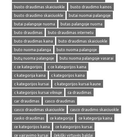
busto draudimas skaiciuokle
busto draudimo kainos
busto draudimo skaiciuokle
butai nuomai palangoje
butai palangoje nuoma
butas palangoje nuoma
buto draudimas
buto draudimas internetu
buto draudimas kaina
buto draudimas skaiciuokle
buto nuoma palanga
buto nuoma palangoje
butų nuoma palangoje
butu nuoma palangoje vasarai
c ce kategorijos
c ce kategorijos kaina
c kategorija kaina
c kategorijos kaina
c kategorijos kursai
c kategorijos kursai kaune
c kategorijos kursai vilniuje
ca draudimas
car draudimas
casco draudimas
casco draudimas skaiciuokle
casco draudimo skaiciuokle
casko draudimas
ce kategorija
ce kategorija kaina
ce kategorijos kaina
ce kategorijos kursai
ce vairavimo kursai
čekiški virtuvės baldai