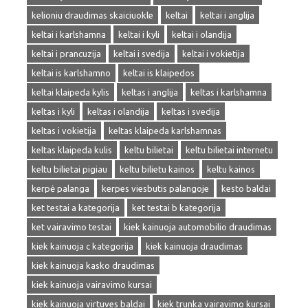
kelioniu draudimas skaiciuokle
keltai
keltai i anglija
keltai i karlshamna
keltai i kyli
keltai i olandija
keltai i prancuzija
keltai i svedija
keltai i vokietija
keltai is karlshamno
keltai is klaipedos
keltai klaipeda kylis
keltas i anglija
keltas i karlshamna
keltas i kyli
keltas i olandija
keltas i svedija
keltas i vokietija
keltas klaipeda karlshamnas
keltas klaipeda kulis
keltu bilietai
keltu bilietai internetu
keltu bilietai pigiau
keltu bilietu kainos
keltu kainos
kerpė palanga
kerpes viesbutis palangoje
kesto baldai
ket testai a kategorija
ket testai b kategorija
ket vairavimo testai
kiek kainuoja automobilio draudimas
kiek kainuoja c kategorija
kiek kainuoja draudimas
kiek kainuoja kasko draudimas
kiek kainuoja vairavimo kursai
kiek kainuoja virtuves baldai
kiek trunka vairavimo kursai