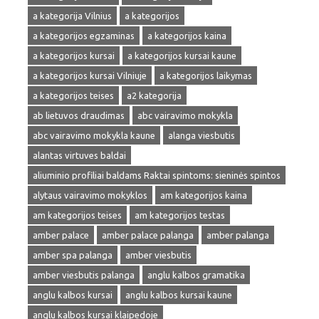
a kategorija Vilnius
a kategorijos
a kategorijos egzaminas
a kategorijos kaina
a kategorijos kursai
a kategorijos kursai kaune
a kategorijos kursai Vilniuje
a kategorijos laikymas
a kategorijos teises
a2 kategorija
ab lietuvos draudimas
abc vairavimo mokykla
abc vairavimo mokykla kaune
alanga viesbutis
alantas virtuves baldai
aliuminio profiliai baldams Raktai spintoms: sieninės spintos
alytaus vairavimo mokyklos
am kategorijos kaina
am kategorijos teises
am kategorijos testas
amber palace
amber palace palanga
amber palanga
amber spa palanga
amber viesbutis
amber viesbutis palanga
anglu kalbos gramatika
anglu kalbos kursai
anglu kalbos kursai kaune
anglu kalbos kursai klaipedoje