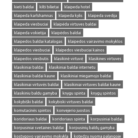
kieti baldai
kilti bilietai
klaipeda hotel
klaipeda karlshamnas
klaipeda kylis
klaipeda svedija
klaipeda viesbuciai
klaipėda virtuves baldai
klaipeda vokietija
klaipėdos baldai
klaipedos baldai katalogas
klaipedos vairavimo mokyklos
klaipedos viesbuciai
klaipedos viesbuciai kainos
klaipedos viesbutis
klasikinė virtuvė
klasikines virtuves
klasikiniai baldai
klasikiniai baldai internetu
klasikiniai baldai kaune
klasikiniai miegamojo baldai
klasikiniai virtuvės baldai
klasikiniai virtuves baldai kaune
klasikiniu baldu gamyba
knygu spinta
knygų spintos
kokybiški baldai
kokybiski virtuves baldai
komutacinės spintos
konvejerio juostos
koridoriaus baldai
koridoriaus spinta
korpusiniai baldai
korpusiniai svetaines baldai
korpusinių baldų gamyba
kostygovo vairavimo mokykla
kotedzu nuoma palangoje