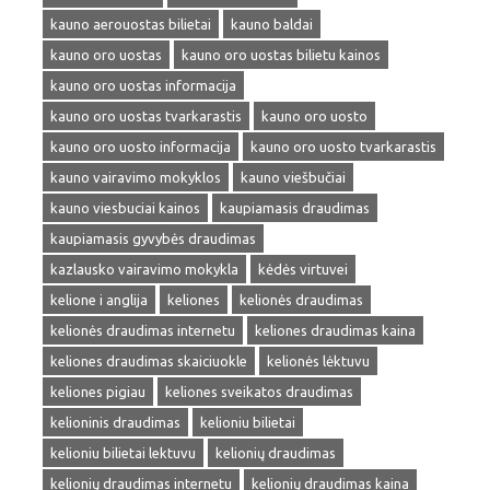
kauno aerouostas bilietai
kauno baldai
kauno oro uostas
kauno oro uostas bilietu kainos
kauno oro uostas informacija
kauno oro uostas tvarkarastis
kauno oro uosto
kauno oro uosto informacija
kauno oro uosto tvarkarastis
kauno vairavimo mokyklos
kauno viešbučiai
kauno viesbuciai kainos
kaupiamasis draudimas
kaupiamasis gyvybės draudimas
kazlausko vairavimo mokykla
kėdės virtuvei
kelione i anglija
keliones
kelionės draudimas
kelionės draudimas internetu
keliones draudimas kaina
keliones draudimas skaiciuokle
kelionės lėktuvu
keliones pigiau
keliones sveikatos draudimas
kelioninis draudimas
kelioniu bilietai
kelioniu bilietai lektuvu
kelionių draudimas
kelionių draudimas internetu
kelionių draudimas kaina