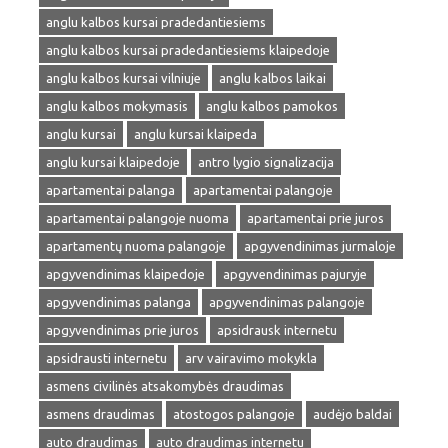
anglu kalbos kursai pradedantiesiems
anglu kalbos kursai pradedantiesiems klaipedoje
anglu kalbos kursai vilniuje
anglu kalbos laikai
anglu kalbos mokymasis
anglu kalbos pamokos
anglu kursai
anglu kursai klaipeda
anglu kursai klaipedoje
antro lygio signalizacija
apartamentai palanga
apartamentai palangoje
apartamentai palangoje nuoma
apartamentai prie juros
apartamentų nuoma palangoje
apgyvendinimas jurmaloje
apgyvendinimas klaipedoje
apgyvendinimas pajuryje
apgyvendinimas palanga
apgyvendinimas palangoje
apgyvendinimas prie juros
apsidrausk internetu
apsidrausti internetu
arv vairavimo mokykla
asmens civilinės atsakomybės draudimas
asmens draudimas
atostogos palangoje
audėjo baldai
auto draudimas
auto draudimas internetu