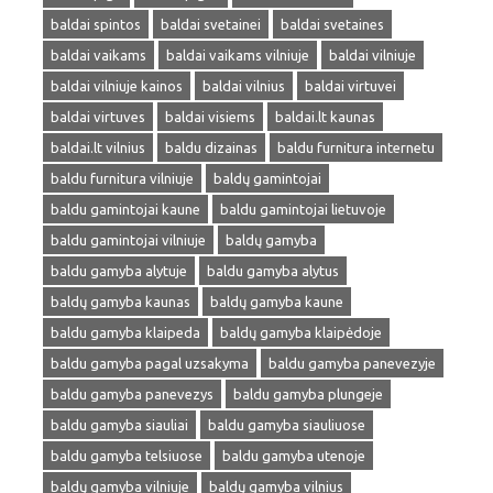
baldai spintos
baldai svetainei
baldai svetaines
baldai vaikams
baldai vaikams vilniuje
baldai vilniuje
baldai vilniuje kainos
baldai vilnius
baldai virtuvei
baldai virtuves
baldai visiems
baldai.lt kaunas
baldai.lt vilnius
baldu dizainas
baldu furnitura internetu
baldu furnitura vilniuje
baldų gamintojai
baldu gamintojai kaune
baldu gamintojai lietuvoje
baldu gamintojai vilniuje
baldų gamyba
baldu gamyba alytuje
baldu gamyba alytus
baldų gamyba kaunas
baldų gamyba kaune
baldu gamyba klaipeda
baldų gamyba klaipėdoje
baldu gamyba pagal uzsakyma
baldu gamyba panevezyje
baldu gamyba panevezys
baldu gamyba plungeje
baldu gamyba siauliai
baldu gamyba siauliuose
baldu gamyba telsiuose
baldu gamyba utenoje
baldų gamyba vilniuje
baldų gamyba vilnius