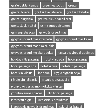
grafu baldai kainos
green viesbutis
greitai
greitai bilietai
greitai lt aviabilietai
greitai lt bilietai
greitai skrydziai
greitai.lt lektuvu bilietai
greitai.lt skrydžiai
gsm saugos sistemos
gsm signalizacija
gyvybės draudimas
gyvybes draudimas internetu
gyvybes draudimas kaina
gyvybes draudimas skaiciuokle
gyvybes draudimo skaiciuokle
hansa gyvybės draudimas
holiday villa palanga
hotel klaipeda
hotel palanga
hotel palanga spa
hotel vilnius
hotels in palanga
hotels in vilnius
i londona
I lygio signalizacija
II lygio signalizacija
III lygio signalizacija
ikonikovo vairavimo mokykla vilniuje
įmontuojamos spintos
info hotel palanga
internetu pigiau
investicinis draudimas
investicinis gyvybės draudimas
isskirtiniai baldai