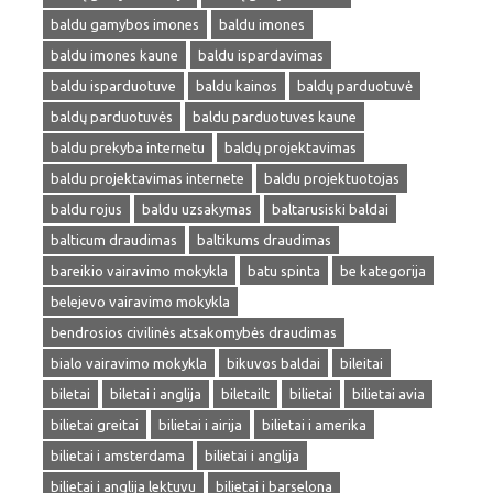
baldu gamybos imones
baldu imones
baldu imones kaune
baldu ispardavimas
baldu isparduotuve
baldu kainos
baldų parduotuvė
baldų parduotuvės
baldu parduotuves kaune
baldu prekyba internetu
baldų projektavimas
baldu projektavimas internete
baldu projektuotojas
baldu rojus
baldu uzsakymas
baltarusiski baldai
balticum draudimas
baltikums draudimas
bareikio vairavimo mokykla
batu spinta
be kategorija
belejevo vairavimo mokykla
bendrosios civilinės atsakomybės draudimas
bialo vairavimo mokykla
bikuvos baldai
bileitai
biletai
biletai i anglija
biletailt
bilietai
bilietai avia
bilietai greitai
bilietai i airija
bilietai i amerika
bilietai i amsterdama
bilietai i anglija
bilietai i anglija lektuvu
bilietai i barselona