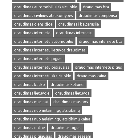
draudimas automobiliui skaiciuokle
draudimas bta
draudimas civilines atsakomybes
draudimas compensa
draudimas gjensidige
draudimas i baltarusija
draudimas internete
draudimas internetu
draudimas internetu automobilio
draudimas internetu bta
draudimas internetu lietuvos draudimas
draudimas internetu pigiau
draudimas internetu pigiausias
draudimas internetu pigus
draudimas internetu skaiciuokle
draudimas kaina
draudimas kasko
draudimas kelionei
draudimas lietuvoje
draudimas lietuvos
draudimas masinai
draudimas masinos
draudimas nuo nelaimingų atsitikimų
draudimas nuo nelaimingų atsitikimų kaina
draudimas online
draudimas pigiau
draudimas pigiausias
draudimas seesam