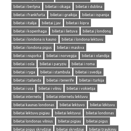
bilietai i berlyna
bilietai i cikaga
bilietai i dublina
bilietai i frankfurta
bilietai i graikija
bilietai i ispanija
bilietai i italija
bilietai į jav
bilietai i kipra
bilietai i kopenhaga
bilietai i lietuva
bilietai į londoną
bilietai i londona is kauno
bilietai i londona lektuvu
bilietai i londona pigus
bilietai i maskva
bilietai i niujorka
bilietai i norvegija
bilietai i olandija
bilietai i osla
bilietai i paryziu
bilietai i roma
bilietai i ryga
bilietai i stambula
bilietai i svedija
bilietai i tailanda
bilietai i tenerife
bilietai i turkija
bilietai i usa
bilietai i vilniu
bilietai i vokietija
bilietai internetu
bilietai internetu lektuvu
bilietai kaunas londonas
bilietai lektuvo
bilietai lėktuvu
bilietai lektuvu pigiau
bilietai lektuvui
bilietai londonas
bilietai londonas vilnius
bilietai pigiau
bilietai pigus
bilietai pigus skrydziai
bilietai skrydziai
bilietai traukiniu