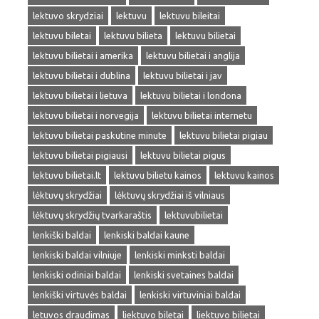
lektuvo skrydziai
lektuvu
lektuvu bileitai
lektuvu biletai
lektuvu bilieta
lektuvu bilietai
lektuvu bilietai i amerika
lektuvu bilietai i anglija
lektuvu bilietai i dublina
lektuvu bilietai i jav
lektuvu bilietai i lietuva
lektuvu bilietai i londona
lektuvu bilietai i norvegija
lektuvu bilietai internetu
lektuvu bilietai paskutine minute
lektuvu bilietai pigiau
lektuvu bilietai pigiausi
lektuvu bilietai pigus
lektuvu bilietai.lt
lektuvu bilietu kainos
lektuvu kainos
lėktuvų skrydžiai
lėktuvų skrydžiai iš vilniaus
lėktuvų skrydžių tvarkaraštis
lektuvubilietai
lenkiški baldai
lenkiski baldai kaune
lenkiski baldai vilniuje
lenkiski minksti baldai
lenkiski odiniai baldai
lenkiski svetaines baldai
lenkiški virtuvės baldai
lenkiski virtuviniai baldai
letuvos draudimas
liektuvo biletai
liektuvo bilietai