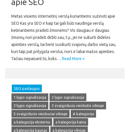
apie SEO
Metas visiems internetinį verslą kuriantiems sužinoti apie
SEO Kas yra SEO ir kaip tai gali būti naudinga verslą
ketinantiems pradėti žmonėms? Vis daugiau ir daugiau
žmonių nori pradėti dirbti sau, t.y., jei ne sukurti didelės
apimties verslą, tai bent susikurti svajonių darbo vietą sau,
kuri taip pat prilygsta verslui, nors ir labai mažos apimties.
Tačiau nepaisant to, koks…
Read More »
SEO paslaugos
1 lygio signalizacija
2 lygio signalizacija
3 lygio signalizacija
3 zvaigzduciu viesbutis vilniuje
5 zvaigzduciu viesbuciai vilniuje
A kategorija
a kategorija eksternu
a kategorija kaina
a kategorija kaunas
a kategorija vilniuje