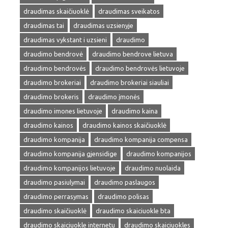
draudimas skaičiuoklė
draudimas sveikatos
draudimas tai
draudimas uzsienyje
draudimas vykstant i uzsieni
draudimo
draudimo bendrovė
draudimo bendrove lietuva
draudimo bendrovės
draudimo bendrovės lietuvoje
draudimo brokeriai
draudimo brokeriai siauliai
draudimo brokeris
draudimo įmonės
draudimo imones lietuvoje
draudimo kaina
draudimo kainos
draudimo kainos skaičiuoklė
draudimo kompanija
draudimo kompanija compensa
draudimo kompanija gjensidige
draudimo kompanijos
draudimo kompanijos lietuvoje
draudimo nuolaida
draudimo pasiulymai
draudimo paslaugos
draudimo perrasymas
draudimo polisas
draudimo skaičiuoklė
draudimo skaiciuokle bta
draudimo skaiciuokle internetu
draudimo skaiciuokles