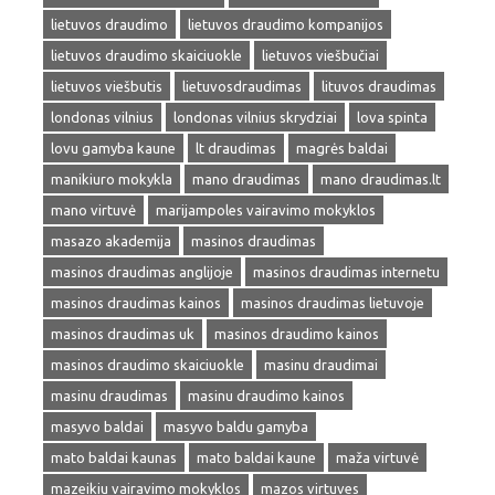
lietuvos draudimo
lietuvos draudimo kompanijos
lietuvos draudimo skaiciuokle
lietuvos viešbučiai
lietuvos viešbutis
lietuvosdraudimas
lituvos draudimas
londonas vilnius
londonas vilnius skrydziai
lova spinta
lovu gamyba kaune
lt draudimas
magrės baldai
manikiuro mokykla
mano draudimas
mano draudimas.lt
mano virtuvė
marijampoles vairavimo mokyklos
masazo akademija
masinos draudimas
masinos draudimas anglijoje
masinos draudimas internetu
masinos draudimas kainos
masinos draudimas lietuvoje
masinos draudimas uk
masinos draudimo kainos
masinos draudimo skaiciuokle
masinu draudimai
masinu draudimas
masinu draudimo kainos
masyvo baldai
masyvo baldu gamyba
mato baldai kaunas
mato baldai kaune
maža virtuvė
mazeikiu vairavimo mokyklos
mazos virtuves