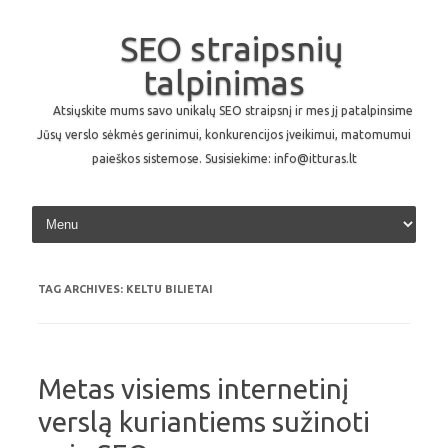
SEO straipsnių
talpinimas
Atsiųskite mums savo unikalų SEO straipsnį ir mes jį patalpinsime
Jūsų verslo sėkmės gerinimui, konkurencijos įveikimui, matomumui
paieškos sistemose. Susisiekime: info@itturas.lt
Skip to content
TAG ARCHIVES:
KELTU BILIETAI
Metas visiems internetinį
verslą kuriantiems sužinoti