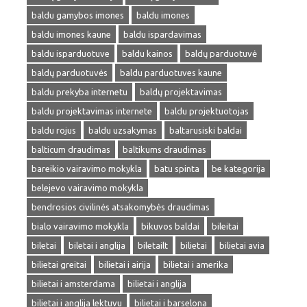
baldu gamybos imones
baldu imones
baldu imones kaune
baldu ispardavimas
baldu isparduotuve
baldu kainos
baldų parduotuvė
baldų parduotuvės
baldu parduotuves kaune
baldu prekyba internetu
baldų projektavimas
baldu projektavimas internete
baldu projektuotojas
baldu rojus
baldu uzsakymas
baltarusiski baldai
balticum draudimas
baltikums draudimas
bareikio vairavimo mokykla
batu spinta
be kategorija
belejevo vairavimo mokykla
bendrosios civilinės atsakomybės draudimas
bialo vairavimo mokykla
bikuvos baldai
bileitai
biletai
biletai i anglija
biletailt
bilietai
bilietai avia
bilietai greitai
bilietai i airija
bilietai i amerika
bilietai i amsterdama
bilietai i anglija
bilietai i anglija lektuvu
bilietai i barselona