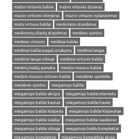
mažos virtuvės baldai
mažos virtuvės dizainas
mazos virtuves interjeras
mazos virtuves isplanavimas
mazu virtuviu baldai
medicininis draudimas
medicininių išlaidų draudimas
medines spintos
medines virtuves
mediniai baldai
mediniai baldai pagal uzsakyma
mediniai langai
mediniai langai vilniuje
mediniai virtuvės baldai
medinių baldų gamyba
medzio masyvo baldai
medzio masyvo virtuves baldai
metalinės spintelės
metalinės spintos
miegamojo baldai
miegamojo baldai akcijos
miegamojo baldai internetu
miegamojo baldai kaunas
miegamojo baldai kaune
miegamojo baldai klaipeda
miegamojo baldai klaipedoje
miegamojo baldai siauliai
miegamojo baldai siauliuose
miegamojo baldai vilniuje
miegamojo baldu komplektai
miegamojo komplektai
miegamojo komplektai akcija