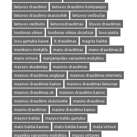
lietuvos draudimo
lietuvos draudimo kompanijos
lietuvos draudimo skaiciuokle
lietuvos viešbučiai
lietuvos viešbutis
lietuvosdraudimas
lituvos draudimas
londonas vilnius
londonas vilnius skrydziai
lova spinta
lovu gamyba kaune
lt draudimas
magrės baldai
manikiuro mokykla
mano draudimas
mano draudimas.lt
mano virtuvė
marijampoles vairavimo mokyklos
masazo akademija
masinos draudimas
masinos draudimas anglijoje
masinos draudimas internetu
masinos draudimas kainos
masinos draudimas lietuvoje
masinos draudimas uk
masinos draudimo kainos
masinos draudimo skaiciuokle
masinu draudimai
masinu draudimas
masinu draudimo kainos
masyvo baldai
masyvo baldu gamyba
mato baldai kaunas
mato baldai kaune
maža virtuvė
mazeikiu vairavimo mokyklos
mazos virtuves