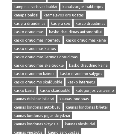
kampiniai virtuves baldai
kanalizacijos bakterijos
kanapa baldai
karmelavos oro uostas
kas yra draudimas
kas yra seo
kasco draudimas
kasko draudimas
kasko draudimas automobiliui
kasko draudimas internetu
kasko draudimas kaina
kasko draudimas kainos
kasko draudimas lietuvos draudimas
kasko draudimas skaičiuoklė
kasko draudimo kaina
kasko draudimo kainos
kasko draudimo salygos
kasko draudimo skaičiuoklė
kasko internetu
kasko kaina
kasko skaičiuoklė
kategorijos vairavimo
kaunas dublinas bilietai
kaunas londonas
kaunas londonas autobusu
kaunas londonas bilietai
kaunas londonas pigus skrydziai
kaunas londonas skrydziai
kaunas viesbuciai
kaunas viesbutis
kauno aerouostas