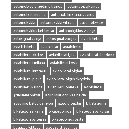
automobiliu draudimu kainos
automobilių kainos
automobiliu nuoma
automobiliu signalizacijos
automokykla
automokykla vilniuje
automokyklos
automokyklos ket testai
automokyklos vilniuje
autosignalizacija
autosignalizacijos
avia bilietai
avia.lt bilietai
aviabiletai
aviabilietai
aviabilietai akcijos
aviabilietai i jav
aviabilietai i londona
aviabilietai i milana
aviabilietai i osla
aviabilietai internetu
aviabilietai pigiau
aviabilietai pigus
aviabilietai pigus skrydziai
aviabilietu kainos
aviabilietu paieska
aviobilietai
ąžuoliniai baldai
azuoliniai virtuves baldai
azuoliniu baldu gamyba
azuolo baldai
b kategorija
b kategorija kaina
b kategorijos
b kategorijos kursai
b kategorijos teises
b kategorijos testai
bagažas lėktuve
bagazo draudimas