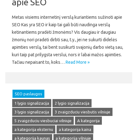
apie SEO
Metas visiems internetinį verslą kuriantiems sužinoti apie
SEO Kas yra SEO ir kaip tai gali būti naudinga verslą
ketinantiems pradėti žmonėms? Vis daugiau ir daugiau
žmonių nori pradėti dirbti sau, t.y., jei ne sukurti didelės
apimties verslą, tai bent susikurti svajonių darbo vietą sau,
kuri taip pat prilygsta verslui, nors ir labai mažos apimties.
Tačiau nepaisant to, koks…
Read More »
SEO paslaugos
1 lygio signalizacija
2 lygio signalizacija
3 lygio signalizacija
3 zvaigzduciu viesbutis vilniuje
5 zvaigzduciu viesbuciai vilniuje
A kategorija
a kategorija eksternu
a kategorija kaina
a kategorija kaunas
a kategorija vilniuje