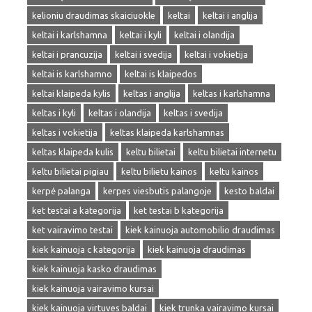
kelioniu draudimas skaiciuokle
keltai
keltai i anglija
keltai i karlshamna
keltai i kyli
keltai i olandija
keltai i prancuzija
keltai i svedija
keltai i vokietija
keltai is karlshamno
keltai is klaipedos
keltai klaipeda kylis
keltas i anglija
keltas i karlshamna
keltas i kyli
keltas i olandija
keltas i svedija
keltas i vokietija
keltas klaipeda karlshamnas
keltas klaipeda kulis
keltu bilietai
keltu bilietai internetu
keltu bilietai pigiau
keltu bilietu kainos
keltu kainos
kerpė palanga
kerpes viesbutis palangoje
kesto baldai
ket testai a kategorija
ket testai b kategorija
ket vairavimo testai
kiek kainuoja automobilio draudimas
kiek kainuoja c kategorija
kiek kainuoja draudimas
kiek kainuoja kasko draudimas
kiek kainuoja vairavimo kursai
kiek kainuoja virtuves baldai
kiek trunka vairavimo kursai