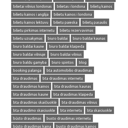
bilietai vilnius londonas
bilietas i londona
bilietų kainos
bilietu kainos i anglija
bilietu kainos i londona
bilietu kainos lektuvu
bilietu paieska
bilietų pasaulis
bilietu pirkimas internetu
bilietu rezervavimas
bilietu uzsakymas
biuro baldai
biuro baldai kaunas
biuro baldai kaune
biuro baldai klaipeda
biuro baldai vilniuje
biuro baldai vilnius
biuro baldu gamyba
biuro spintos
blog
booking palanga
bta automobilio draudimas
bta draudimas
bta draudimas internetu
bta draudimas kainos
bta draudimas kaunas
bta draudimas kaune
bta draudimas klaipeda
bta draudimas skaičiuoklė
bta draudimas vilnius
bta draudimo skaiciuokle
bta internetu
bta skaiciuokle
būsto draudimas
busto draudimas internetu
būsto draudimas kaina
busto draudimas kainos