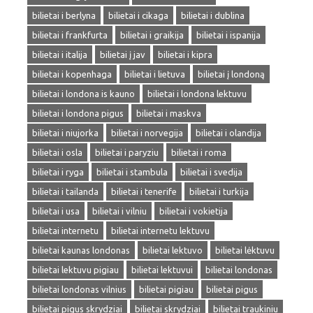
bilietai i berlyna
bilietai i cikaga
bilietai i dublina
bilietai i frankfurta
bilietai i graikija
bilietai i ispanija
bilietai i italija
bilietai į jav
bilietai i kipra
bilietai i kopenhaga
bilietai i lietuva
bilietai į londoną
bilietai i londona is kauno
bilietai i londona lektuvu
bilietai i londona pigus
bilietai i maskva
bilietai i niujorka
bilietai i norvegija
bilietai i olandija
bilietai i osla
bilietai i paryziu
bilietai i roma
bilietai i ryga
bilietai i stambula
bilietai i svedija
bilietai i tailanda
bilietai i tenerife
bilietai i turkija
bilietai i usa
bilietai i vilniu
bilietai i vokietija
bilietai internetu
bilietai internetu lektuvu
bilietai kaunas londonas
bilietai lektuvo
bilietai lėktuvu
bilietai lektuvu pigiau
bilietai lektuvui
bilietai londonas
bilietai londonas vilnius
bilietai pigiau
bilietai pigus
bilietai pigus skrydziai
bilietai skrydziai
bilietai traukiniu