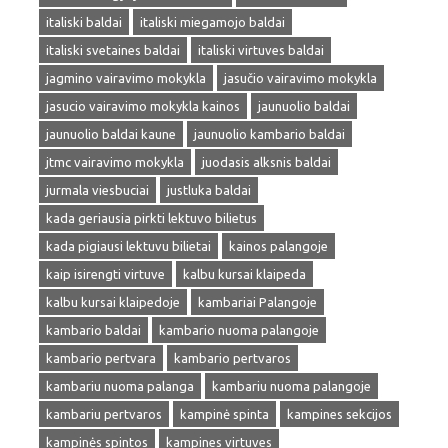
italiski baldai
italiski miegamojo baldai
italiski svetaines baldai
italiski virtuves baldai
jagmino vairavimo mokykla
jasučio vairavimo mokykla
jasucio vairavimo mokykla kainos
jaunuolio baldai
jaunuolio baldai kaune
jaunuolio kambario baldai
jtmc vairavimo mokykla
juodasis alksnis baldai
jurmala viesbuciai
justluka baldai
kada geriausia pirkti lektuvo bilietus
kada pigiausi lektuvu bilietai
kainos palangoje
kaip isirengti virtuve
kalbu kursai klaipeda
kalbu kursai klaipedoje
kambariai Palangoje
kambario baldai
kambario nuoma palangoje
kambario pertvara
kambario pertvaros
kambariu nuoma palanga
kambariu nuoma palangoje
kambariu pertvaros
kampinė spinta
kampines sekcijos
kampinės spintos
kampines virtuves