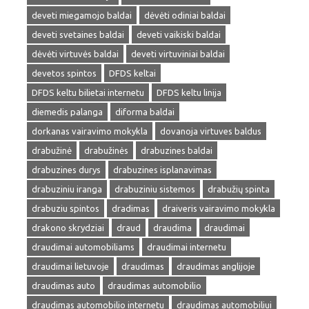
deveti miegamojo baldai
dėvėti odiniai baldai
deveti svetaines baldai
deveti vaikiski baldai
dėvėti virtuvės baldai
deveti virtuviniai baldai
devetos spintos
DFDS keltai
DFDS keltu bilietai internetu
DFDS keltu linija
diemedis palanga
diforma baldai
dorkanas vairavimo mokykla
dovanoja virtuves baldus
drabužinė
drabužinės
drabuzines baldai
drabuzines durys
drabuzines isplanavimas
drabuziniu iranga
drabuziniu sistemos
drabužių spinta
drabuziu spintos
dradimas
draiveris vairavimo mokykla
drakono skrydziai
draud
draudima
draudimai
draudimai automobiliams
draudimai internetu
draudimai lietuvoje
draudimas
draudimas anglijoje
draudimas auto
draudimas automobilio
draudimas automobilio internetu
draudimas automobiliui