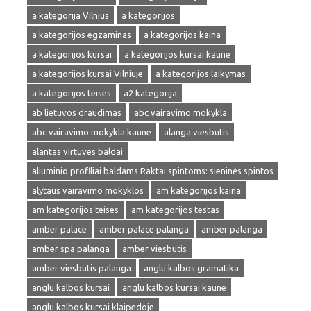
a kategorija Vilnius
a kategorijos
a kategorijos egzaminas
a kategorijos kaina
a kategorijos kursai
a kategorijos kursai kaune
a kategorijos kursai Vilniuje
a kategorijos laikymas
a kategorijos teises
a2 kategorija
ab lietuvos draudimas
abc vairavimo mokykla
abc vairavimo mokykla kaune
alanga viesbutis
alantas virtuves baldai
aliuminio profiliai baldams Raktai spintoms: sieninės spintos
alytaus vairavimo mokyklos
am kategorijos kaina
am kategorijos teises
am kategorijos testas
amber palace
amber palace palanga
amber palanga
amber spa palanga
amber viesbutis
amber viesbutis palanga
anglu kalbos gramatika
anglu kalbos kursai
anglu kalbos kursai kaune
anglu kalbos kursai klaipedoje