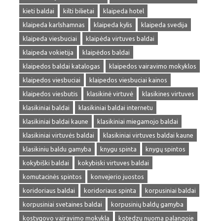
kieti baldai
kilti bilietai
klaipeda hotel
klaipeda karlshamnas
klaipeda kylis
klaipeda svedija
klaipeda viesbuciai
klaipėda virtuves baldai
klaipeda vokietija
klaipėdos baldai
klaipedos baldai katalogas
klaipedos vairavimo mokyklos
klaipedos viesbuciai
klaipedos viesbuciai kainos
klaipedos viesbutis
klasikinė virtuvė
klasikines virtuves
klasikiniai baldai
klasikiniai baldai internetu
klasikiniai baldai kaune
klasikiniai miegamojo baldai
klasikiniai virtuvės baldai
klasikiniai virtuves baldai kaune
klasikiniu baldu gamyba
knygu spinta
knygų spintos
kokybiški baldai
kokybiski virtuves baldai
komutacinės spintos
konvejerio juostos
koridoriaus baldai
koridoriaus spinta
korpusiniai baldai
korpusiniai svetaines baldai
korpusinių baldų gamyba
kostygovo vairavimo mokykla
kotedzu nuoma palangoje