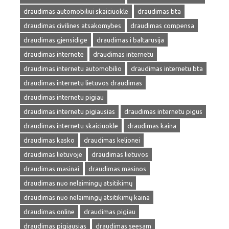
draudimas automobiliui skaiciuokle
draudimas bta
draudimas civilines atsakomybes
draudimas compensa
draudimas gjensidige
draudimas i baltarusija
draudimas internete
draudimas internetu
draudimas internetu automobilio
draudimas internetu bta
draudimas internetu lietuvos draudimas
draudimas internetu pigiau
draudimas internetu pigiausias
draudimas internetu pigus
draudimas internetu skaiciuokle
draudimas kaina
draudimas kasko
draudimas kelionei
draudimas lietuvoje
draudimas lietuvos
draudimas masinai
draudimas masinos
draudimas nuo nelaimingų atsitikimų
draudimas nuo nelaimingų atsitikimų kaina
draudimas online
draudimas pigiau
draudimas pigiausias
draudimas seesam