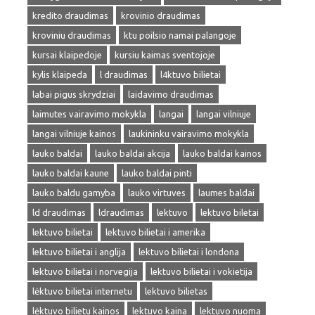
kredito draudimas
krovinio draudimas
kroviniu draudimas
ktu poilsio namai palangoje
kursai klaipedoje
kursiu kaimas sventojoje
kylis klaipeda
l draudimas
l4ktuvo bilietai
labai pigus skrydziai
laidavimo draudimas
laimutes vairavimo mokykla
langai
langai vilniuje
langai vilniuje kainos
laukininku vairavimo mokykla
lauko baldai
lauko baldai akcija
lauko baldai kainos
lauko baldai kaune
lauko baldai pinti
lauko baldu gamyba
lauko virtuves
laumes baldai
ld draudimas
ldraudimas
lektuvo
lektuvo biletai
lektuvo bilietai
lektuvo bilietai i amerika
lektuvo bilietai i anglija
lektuvo bilietai i londona
lektuvo bilietai i norvegija
lektuvo bilietai i vokietija
lėktuvo bilietai internetu
lektuvo bilietas
lėktuvo bilietu kainos
lektuvo kaina
lektuvo nuoma