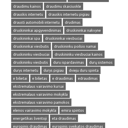
draudimu kainos
draudimu skaiciuokle
drauskis internetu
drauskis internetu pigiau
drausti automobili internetu
drudimas
druskininkai apgyvendinimas
druskininkai nakvyne
druskininkai spa
druskininkai viesbuciai
druskininkai viesbutis
druskininku poilsio namai
druskininku viesbuciai
druskininku viesbuciai kainos
druskininku viesbutis
duru ispardavimas
durų sistemos
durys internetu
durys pigiau
dvieju duru spinta
e bilietai
e bilietas
e draudimas
edraudimas
ekstremalaus vairavimo kursai
ekstremalaus vairavimo mokykla
ekstremalaus vairavimo pamokos
elenos vairavimo mokykla
emira spintos
energetikas šventoji
eta draudimas
europinis draudimas
europinis sveikatos draudimas