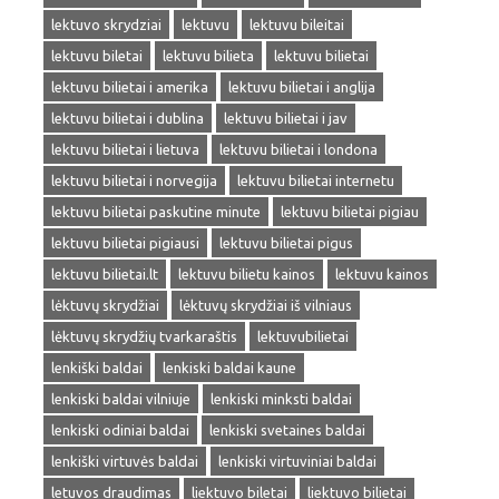
lektuvo skrydziai
lektuvu
lektuvu bileitai
lektuvu biletai
lektuvu bilieta
lektuvu bilietai
lektuvu bilietai i amerika
lektuvu bilietai i anglija
lektuvu bilietai i dublina
lektuvu bilietai i jav
lektuvu bilietai i lietuva
lektuvu bilietai i londona
lektuvu bilietai i norvegija
lektuvu bilietai internetu
lektuvu bilietai paskutine minute
lektuvu bilietai pigiau
lektuvu bilietai pigiausi
lektuvu bilietai pigus
lektuvu bilietai.lt
lektuvu bilietu kainos
lektuvu kainos
lėktuvų skrydžiai
lėktuvų skrydžiai iš vilniaus
lėktuvų skrydžių tvarkaraštis
lektuvubilietai
lenkiški baldai
lenkiski baldai kaune
lenkiski baldai vilniuje
lenkiski minksti baldai
lenkiski odiniai baldai
lenkiski svetaines baldai
lenkiški virtuvės baldai
lenkiski virtuviniai baldai
letuvos draudimas
liektuvo biletai
liektuvo bilietai