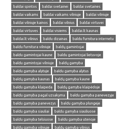
baldai spintos
baldai svetainei
baldai svetaines
baldai vaikams
baldai vaikams vilniuje
baldai vilniuje
baldai vilniuje kainos
baldai vilnius
baldai virtuvei
baldai virtuves
baldai visiems
baldai.lt kaunas
baldai.lt vilnius
baldu dizainas
baldu furnitura internetu
baldu furnitura vilniuje
baldų gamintojai
baldu gamintojai kaune
baldu gamintojai lietuvoje
baldu gamintojai vilniuje
baldų gamyba
baldu gamyba alytuje
baldu gamyba alytus
baldų gamyba kaunas
baldų gamyba kaune
baldu gamyba klaipeda
baldų gamyba klaipėdoje
baldu gamyba pagal uzsakyma
baldu gamyba panevezyje
baldu gamyba panevezys
baldu gamyba plungeje
baldu gamyba siauliai
baldu gamyba siauliuose
baldu gamyba telsiuose
baldu gamyba utenoje
baldų gamyba vilniuje
baldų gamyba vilnius