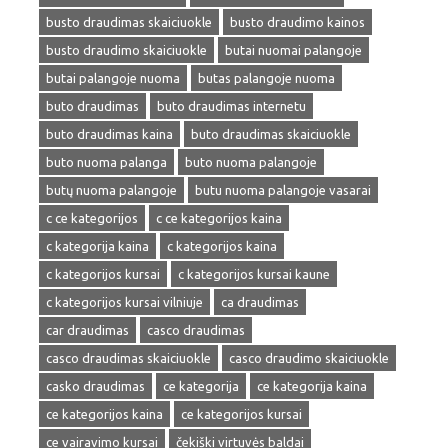
busto draudimas skaiciuokle
busto draudimo kainos
busto draudimo skaiciuokle
butai nuomai palangoje
butai palangoje nuoma
butas palangoje nuoma
buto draudimas
buto draudimas internetu
buto draudimas kaina
buto draudimas skaiciuokle
buto nuoma palanga
buto nuoma palangoje
butų nuoma palangoje
butu nuoma palangoje vasarai
c ce kategorijos
c ce kategorijos kaina
c kategorija kaina
c kategorijos kaina
c kategorijos kursai
c kategorijos kursai kaune
c kategorijos kursai vilniuje
ca draudimas
car draudimas
casco draudimas
casco draudimas skaiciuokle
casco draudimo skaiciuokle
casko draudimas
ce kategorija
ce kategorija kaina
ce kategorijos kaina
ce kategorijos kursai
ce vairavimo kursai
čekiški virtuvės baldai