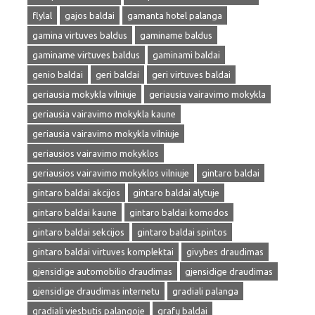
flylal
gajos baldai
gamanta hotel palanga
gamina virtuves baldus
gaminame baldus
gaminame virtuves baldus
gaminami baldai
genio baldai
geri baldai
geri virtuves baldai
geriausia mokykla vilniuje
geriausia vairavimo mokykla
geriausia vairavimo mokykla kaune
geriausia vairavimo mokykla vilniuje
geriausios vairavimo mokyklos
geriausios vairavimo mokyklos vilniuje
gintaro baldai
gintaro baldai akcijos
gintaro baldai alytuje
gintaro baldai kaune
gintaro baldai komodos
gintaro baldai sekcijos
gintaro baldai spintos
gintaro baldai virtuves komplektai
givybes draudimas
gjensidige automobilio draudimas
gjensidige draudimas
gjensidige draudimas internetu
gradiali palanga
gradiali viesbutis palangoje
grafų baldai