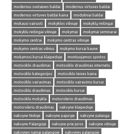
modernus svetaines baldai
modernus virtuves baldai
modernus virtuves baldai kaina
moduliniai baldai
mokausi vairuoti
mokyklos vilniuje
mokyklų reitingai
mokyklu reitingai vilniuje
mokymai
mokymai seminarai
mokymo centrai
mokymo centras vilniuje
mokymo centras vilnius
mokymo kursai kaune
mokymosi kursai klaipedoje
montuojamos spintos
motociklo draudimas
motociklo draudimas internetu
motociklo kategorijos
motociklo teises kaina
motociklo vairavimas
motociklo vairavimo kursai
motociklu draudimas
motociklu kursai
motociklu mokykla
motorolerio draudimas
motoroleriu draudimas
nakvyne klaipedoje
nakvyne Nidoje
nakvyne pajuryje
nakvyne palanga
nakvyne Palangoje
nakvyne prie juros
nakvyne vilniuje
nakvynes namai palangoje
nakvynes palangoje