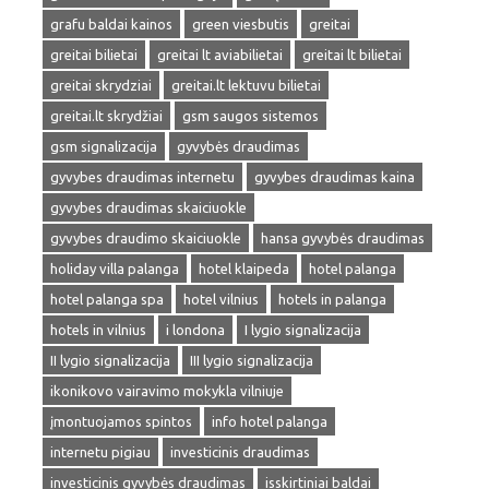
grafu baldai kainos
green viesbutis
greitai
greitai bilietai
greitai lt aviabilietai
greitai lt bilietai
greitai skrydziai
greitai.lt lektuvu bilietai
greitai.lt skrydžiai
gsm saugos sistemos
gsm signalizacija
gyvybės draudimas
gyvybes draudimas internetu
gyvybes draudimas kaina
gyvybes draudimas skaiciuokle
gyvybes draudimo skaiciuokle
hansa gyvybės draudimas
holiday villa palanga
hotel klaipeda
hotel palanga
hotel palanga spa
hotel vilnius
hotels in palanga
hotels in vilnius
i londona
I lygio signalizacija
II lygio signalizacija
III lygio signalizacija
ikonikovo vairavimo mokykla vilniuje
įmontuojamos spintos
info hotel palanga
internetu pigiau
investicinis draudimas
investicinis gyvybės draudimas
isskirtiniai baldai