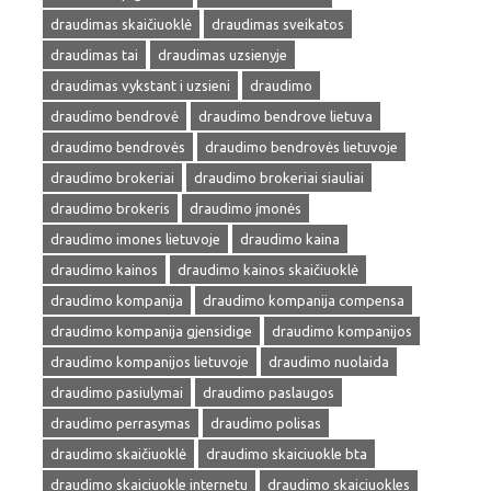
draudimas skaičiuoklė
draudimas sveikatos
draudimas tai
draudimas uzsienyje
draudimas vykstant i uzsieni
draudimo
draudimo bendrovė
draudimo bendrove lietuva
draudimo bendrovės
draudimo bendrovės lietuvoje
draudimo brokeriai
draudimo brokeriai siauliai
draudimo brokeris
draudimo įmonės
draudimo imones lietuvoje
draudimo kaina
draudimo kainos
draudimo kainos skaičiuoklė
draudimo kompanija
draudimo kompanija compensa
draudimo kompanija gjensidige
draudimo kompanijos
draudimo kompanijos lietuvoje
draudimo nuolaida
draudimo pasiulymai
draudimo paslaugos
draudimo perrasymas
draudimo polisas
draudimo skaičiuoklė
draudimo skaiciuokle bta
draudimo skaiciuokle internetu
draudimo skaiciuokles