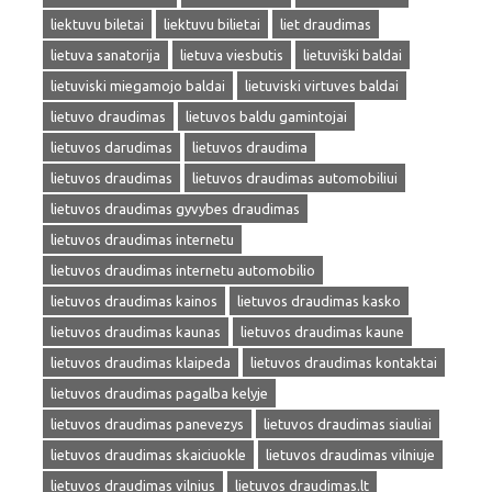
liektuvu biletai
liektuvu bilietai
liet draudimas
lietuva sanatorija
lietuva viesbutis
lietuviški baldai
lietuviski miegamojo baldai
lietuviski virtuves baldai
lietuvo draudimas
lietuvos baldu gamintojai
lietuvos darudimas
lietuvos draudima
lietuvos draudimas
lietuvos draudimas automobiliui
lietuvos draudimas gyvybes draudimas
lietuvos draudimas internetu
lietuvos draudimas internetu automobilio
lietuvos draudimas kainos
lietuvos draudimas kasko
lietuvos draudimas kaunas
lietuvos draudimas kaune
lietuvos draudimas klaipeda
lietuvos draudimas kontaktai
lietuvos draudimas pagalba kelyje
lietuvos draudimas panevezys
lietuvos draudimas siauliai
lietuvos draudimas skaiciuokle
lietuvos draudimas vilniuje
lietuvos draudimas vilnius
lietuvos draudimas.lt