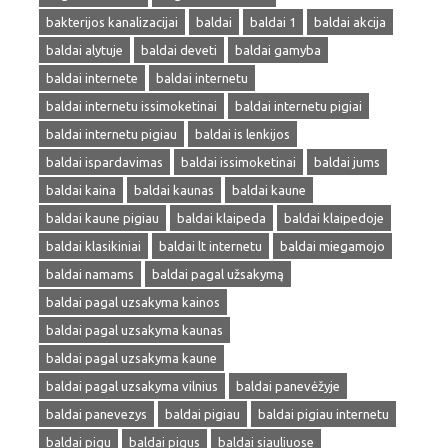
bakterijos kanalizacijai
baldai
baldai 1
baldai akcija
baldai alytuje
baldai deveti
baldai gamyba
baldai internete
baldai internetu
baldai internetu issimoketinai
baldai internetu pigiai
baldai internetu pigiau
baldai is lenkijos
baldai ispardavimas
baldai issimoketinai
baldai jums
baldai kaina
baldai kaunas
baldai kaune
baldai kaune pigiau
baldai klaipeda
baldai klaipedoje
baldai klasikiniai
baldai lt internetu
baldai miegamojo
baldai namams
baldai pagal užsakymą
baldai pagal uzsakyma kainos
baldai pagal uzsakyma kaunas
baldai pagal uzsakyma kaune
baldai pagal uzsakyma vilnius
baldai panevėžyje
baldai panevezys
baldai pigiau
baldai pigiau internetu
baldai pigu
baldai pigus
baldai siauliuose