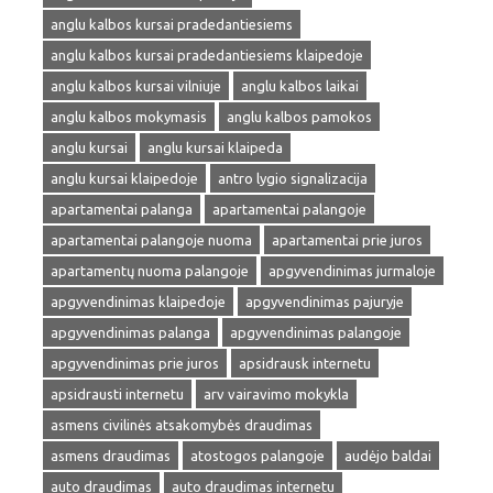
anglu kalbos kursai pradedantiesiems
anglu kalbos kursai pradedantiesiems klaipedoje
anglu kalbos kursai vilniuje
anglu kalbos laikai
anglu kalbos mokymasis
anglu kalbos pamokos
anglu kursai
anglu kursai klaipeda
anglu kursai klaipedoje
antro lygio signalizacija
apartamentai palanga
apartamentai palangoje
apartamentai palangoje nuoma
apartamentai prie juros
apartamentų nuoma palangoje
apgyvendinimas jurmaloje
apgyvendinimas klaipedoje
apgyvendinimas pajuryje
apgyvendinimas palanga
apgyvendinimas palangoje
apgyvendinimas prie juros
apsidrausk internetu
apsidrausti internetu
arv vairavimo mokykla
asmens civilinės atsakomybės draudimas
asmens draudimas
atostogos palangoje
audėjo baldai
auto draudimas
auto draudimas internetu