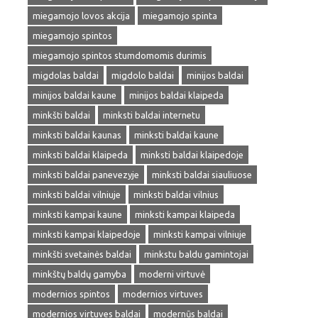
miegamojo lovos akcija
miegamojo spinta
miegamojo spintos
miegamojo spintos stumdomomis durimis
migdolas baldai
migdolo baldai
minijos baldai
minijos baldai kaune
minijos baldai klaipeda
minkšti baldai
minksti baldai internetu
minksti baldai kaunas
minksti baldai kaune
minksti baldai klaipeda
minksti baldai klaipedoje
minksti baldai panevezyje
minksti baldai siauliuose
minksti baldai vilniuje
minksti baldai vilnius
minksti kampai kaune
minksti kampai klaipeda
minksti kampai klaipedoje
minksti kampai vilniuje
minkšti svetainės baldai
minkstu baldu gamintojai
minkštų baldų gamyba
moderni virtuvė
modernios spintos
modernios virtuves
modernios virtuves baldai
modernūs baldai