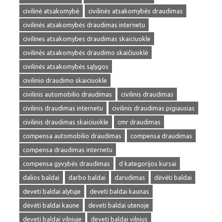
civilinė atsakomybė
civilinės atsakomybės draudimas
civilinės atsakomybės draudimas internetu
civilines atsakomybes draudimas skaiciuokle
civilinės atsakomybės draudimo skaičiuoklė
civilinės atsakomybės sąlygos
civilinio draudimo skaiciuokle
civilinis automobilio draudimas
civilinis draudimas
civilinis draudimas internetu
civilinis draudimas pigiausias
civilinis draudimas skaiciuokle
cmr draudimas
compensa automobilio draudimas
compensa draudimas
compensa draudimas internetu
compensa gyvybės draudimas
d kategorijos kursai
dalios baldai
darbo baldai
darudimas
dėvėti baldai
deveti baldai alytuje
deveti baldai kaunas
dėvėti baldai kaune
deveti baldai utenoje
deveti baldai vilniuje
deveti baldai vilnius