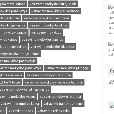
ykla mazeikiuose
vairavimo mokykla naujoji vilnia
mokykla panevezys
vairavimo mokykla pasilaiciuose
la siauliuose
vairavimo mokykla sviesoforas
a vilniuje kainos
vairavimo mokykla vilnius
 mokykla visagalis
vairavimo mokyklos
klos kainos
vairavimo mokyklos kaunas
klos kaune kainos
vairavimo mokyklos klaipeda
mokyklos klaipedoje kainos
mo mokyklos panevėžyje
ravimo mokyklos panevezys
vairavimo mokyklos plungeje
P
klos siauliuose
vairavimo mokyklos telsiuose
klos Vilniuje
vairavimo mokyklos vilniuje atsiliepimai
airavimo mokyklos vilniuje kainos
iravimo mokyklos vilnius
vairavimo mokyklų reitingai
vairavimo pamokos kaina
vairavimo pamokos kaune
zia
vairavimo teises
vairavimo teises kaina