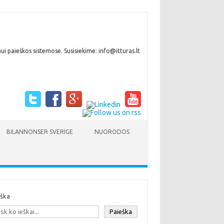
i paieškos sistemose. Susisiekime: info@itturas.lt
BILANNONSER SVERIGE
NUORODOS
eška
Paieška