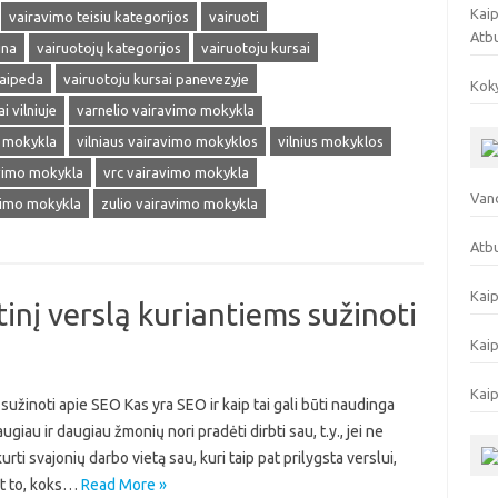
Kaip
vairavimo teisiu kategorijos
vairuoti
Atb
ina
vairuotojų kategorijos
vairuotoju kursai
laipeda
vairuotoju kursai panevezyje
Koky
i vilniuje
varnelio vairavimo mokykla
o mokykla
vilniaus vairavimo mokyklos
vilnius mokyklos
avimo mokykla
vrc vairavimo mokykla
Vand
vimo mokykla
zulio vairavimo mokykla
Atbu
Kaip
inį verslą kuriantiems sužinoti
Kaip
Kaip
sužinoti apie SEO Kas yra SEO ir kaip tai gali būti naudinga
au ir daugiau žmonių nori pradėti dirbti sau, t.y., jei ne
urti svajonių darbo vietą sau, kuri taip pat prilygsta verslui,
nt to, koks…
Read More »