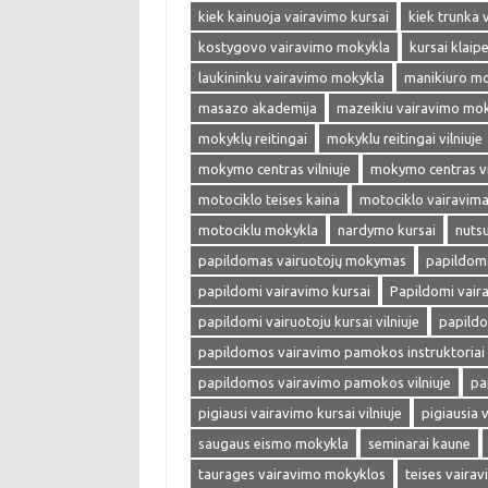
kiek kainuoja vairavimo kursai
kiek trunka 
kostygovo vairavimo mokykla
kursai klaip
laukininku vairavimo mokykla
manikiuro m
masazo akademija
mazeikiu vairavimo mo
mokyklų reitingai
mokyklu reitingai vilniuje
mokymo centras vilniuje
mokymo centras vi
motociklo teises kaina
motociklo vairavim
motociklu mokykla
nardymo kursai
nuts
papildomas vairuotojų mokymas
papildoma
papildomi vairavimo kursai
Papildomi vaira
papildomi vairuotoju kursai vilniuje
papild
papildomos vairavimo pamokos instruktoriai v
papildomos vairavimo pamokos vilniuje
pa
pigiausi vairavimo kursai vilniuje
pigiausia 
saugaus eismo mokykla
seminarai kaune
taurages vairavimo mokyklos
teises vaira