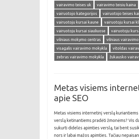
vairavimo teises uk
vairavimo teisiu kaina
vairuotojo kategorijos
vairuotojo teises ka
vairuotoju kursai kaune
vairuotoju kursai k
vairuotoju kursai siauliuose
vairuotoju kursa
vilniaus mokymo centras
vilniaus vairavim
visagalis vairavimo mokykla
vitoldas vair
zebras vairavimo mokykla
žukausko vaira
Metas visiems internet
apie SEO
Metas visiems internetinį verslą kuriantiems 
verslą ketinantiems pradėti žmonėms? Vis daugi
sukurti didelės apimties verslą, tai bent susik
nors ir labai mažos apimties. Tačiau nepaisa