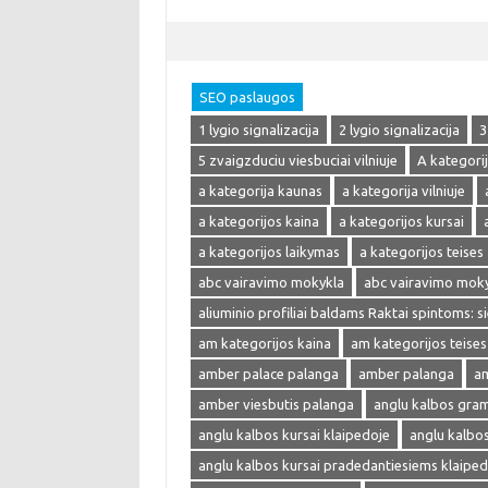
SEO paslaugos
1 lygio signalizacija
2 lygio signalizacija
3
5 zvaigzduciu viesbuciai vilniuje
A kategori
a kategorija kaunas
a kategorija vilniuje
a kategorijos kaina
a kategorijos kursai
a kategorijos laikymas
a kategorijos teises
abc vairavimo mokykla
abc vairavimo mok
aliuminio profiliai baldams Raktai spintoms: s
am kategorijos kaina
am kategorijos teises
amber palace palanga
amber palanga
am
amber viesbutis palanga
anglu kalbos gra
anglu kalbos kursai klaipedoje
anglu kalbo
anglu kalbos kursai pradedantiesiems klaiped