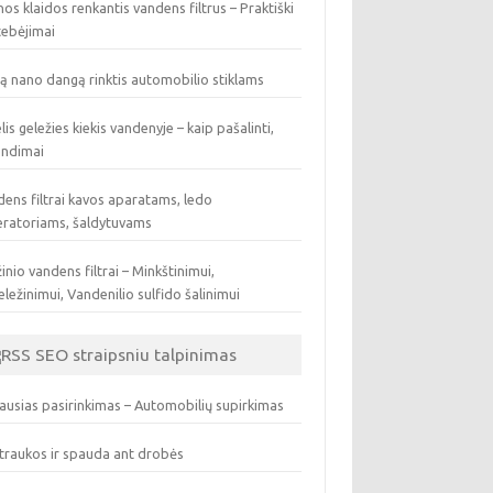
os klaidos renkantis vandens filtrus – Praktiški
tebėjimai
ą nano dangą rinktis automobilio stiklams
lis geležies kiekis vandenyje – kaip pašalinti,
endimai
ens filtrai kavos aparatams, ledo
eratoriams, šaldytuvams
inio vandens filtrai – Minkštinimui,
ležinimui, Vandenilio sulfido šalinimui
SEO straipsniu talpinimas
ausias pasirinkimas – Automobilių supirkimas
traukos ir spauda ant drobės