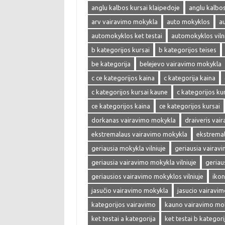
anglu kalbos kursai klaipedoje
anglu kalbos 
arv vairavimo mokykla
auto mokyklos
a
automokyklos ket testai
automokyklos viln
b kategorijos kursai
b kategorijos teises
be kategorija
belejevo vairavimo mokykla
c ce kategorijos kaina
c kategorija kaina
c kategorijos kursai kaune
c kategorijos kur
ce kategorijos kaina
ce kategorijos kursai
dorkanas vairavimo mokykla
draiveris vai
ekstremalaus vairavimo mokykla
ekstrema
geriausia mokykla vilniuje
geriausia vairav
geriausia vairavimo mokykla vilniuje
geriau
geriausios vairavimo mokyklos vilniuje
ikon
jasučio vairavimo mokykla
jasucio vairavi
kategorijos vairavimo
kauno vairavimo mo
ket testai a kategorija
ket testai b kategori