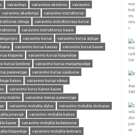
s
vairavimas
vairavimas eksternu
vairavimo
vairavimo akademija
vairavimo instruktoriai
ruktoriai vilniuje
vairavimo instruktoriaus kursai
truktorius
vairavimo instruktorius kaune
ategorijos
vairavimo kursai
vairavimo kursai alytuje
 kaina
vairavimo kursai kaunas
vairavimo kursai kaune
rsai klaipeda
vairavimo kursai klaipedoje
mo kursai londone
vairavimo kursai marijampoleje
rsai panevezyje
vairavimo kursai siauliuose
lniuje kainos
vairavimo kursai vilnius
nos
vairavimo kursu kainos kaune
ursu trukme
vairavimo menas panevezyje
uje
vairavimo mokykla alytus
vairavimo mokykla dorkanas
ykla jonavoje
vairavimo mokykla kainos
kla kaune
vairavimo mokykla kedainiuose
ykla klaipedoje
vairavimo mokykla lentvaris