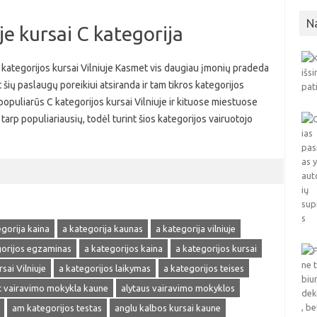
N
je kursai C kategorija
C kategorijos kursai Vilniuje Kasmet vis daugiau įmonių pradeda
 šių paslaugų poreikiui atsiranda ir tam tikros kategorijos
 populiarūs C kategorijos kursai Vilniuje ir kituose miestuose
tarp populiariausių, todėl turint šios kategorijos vairuotojo
egorija kaina
a kategorija kaunas
a kategorija vilniuje
gorijos egzaminas
a kategorijos kaina
a kategorijos kursai
sai Vilniuje
a kategorijos laikymas
a kategorijos teises
 vairavimo mokykla kaune
alytaus vairavimo mokyklos
am kategorijos testas
anglu kalbos kursai kaune