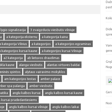
Dažn
pas
Koki
Dide
 lygio signalizacija
3 zvaigzduciu viesbutis vilniuje
spr
ja
a kategorija eksternu
a kategorija kaina
a kategorija Vilnius
a kategorijos
a kategorijos egzaminas
Vand
gen
a kategorijos kursai kaune
a kategorijos kursai Vilniuje
a2 kategorija
ab lietuvos draudimas
Gręž
ykla kaune
alanga viesbutis
alantas virtuves baldai
Nuge
ieninės spintos
alytaus vairavimo mokyklos
am kategorijos testas
amber palace
ber spa palanga
amber viesbutis
Geri
matika
anglu kalbos kursai
anglu kalbos kursai kaune
s kursai pradedantiesiems
Nuo
oje
anglu kalbos kursai vilniuje
anglu kalbos laikai