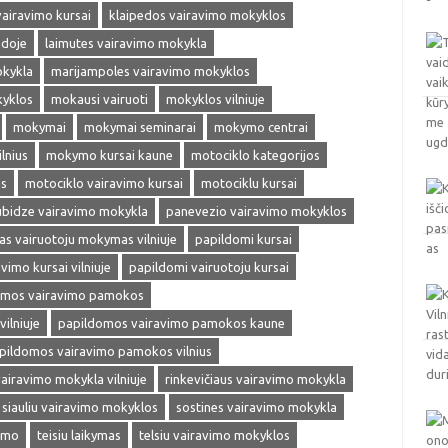
vairavimo kursai
klaipedos vairavimo mokyklos
edoje
laimutes vairavimo mokykla
okykla
marijampoles vairavimo mokyklos
kyklos
mokausi vairuoti
mokyklos vilniuje
mokymai
mokymai seminarai
mokymo centrai
lnius
mokymo kursai kaune
motociklo kategorijos
as
motociklo vairavimo kursai
motociklu kursai
ubidze vairavimo mokykla
panevezio vairavimo mokyklos
s vairuotoju mokymas vilniuje
papildomi kursai
vimo kursai vilniuje
papildomi vairuotoju kursai
omos vairavimo pamokos
ilniuje
papildomos vairavimo pamokos kaune
pildomos vairavimo pamokos vilnius
vairavimo mokykla vilniuje
rinkevičiaus vairavimo mokykla
siauliu vairavimo mokyklos
sostines vairavimo mokykla
vimo
teisiu laikymas
telsiu vairavimo mokyklos