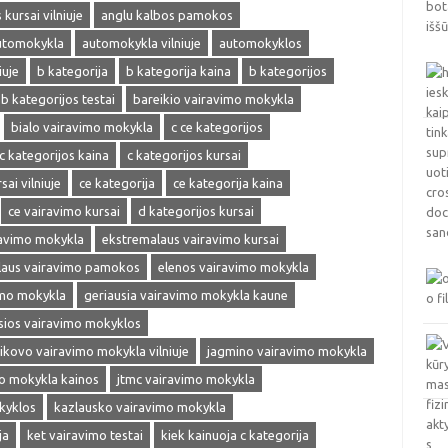
kursai vilniuje
anglu kalbos pamokos
utomokykla
automokykla vilniuje
automokyklos
iuje
b kategorija
b kategorija kaina
b kategorijos
b kategorijos testai
bareikio vairavimo mokykla
bialo vairavimo mokykla
c ce kategorijos
c kategorijos kaina
c kategorijos kursai
sai vilniuje
ce kategorija
ce kategorija kaina
ce vairavimo kursai
d kategorijos kursai
ravimo mokykla
ekstremalaus vairavimo kursai
laus vairavimo pamokos
elenos vairavimo mokykla
imo mokykla
geriausia vairavimo mokykla kaune
sios vairavimo mokyklos
ikovo vairavimo mokykla vilniuje
jagmino vairavimo mokykla
mo mokykla kainos
jtmc vairavimo mokykla
kyklos
kazlausko vairavimo mokykla
ja
ket vairavimo testai
kiek kainuoja c kategorija