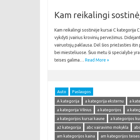
Kam reikalingi sostinė
Kam reikalingi sostinėje kursai C kategorija 
vykdyti įvairius krovinių pervežimus. Didėjant
vairuotojų paklausa. Dėl šios priežasties itin
bei miesteliuose. Šiuo metu ši specialybė yra 
teises galima…
Read More »
Auto
Paslaugos
A kategorija
a kategorija eksternu
a kat
a kategorija Vilnius
a kategorijos
a kate
a kategorijos kursai kaune
a kategorijos kur
a2 kategorija
abc vairavimo mokykla
abc
am kategorijos kaina
am kategorijos teises