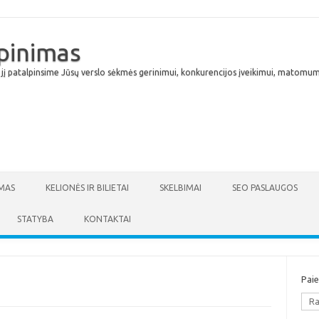
lpinimas
 jį patalpinsime Jūsų verslo sėkmės gerinimui, konkurencijos įveikimui, matomumu
Skip to content
MAS
KELIONĖS IR BILIETAI
SKELBIMAI
SEO PASLAUGOS
STATYBA
KONTAKTAI
Pai