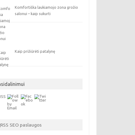
Komfortiška laukiamojo zona grožio
salonui – kaip sukurti
Kaip prižiūrėti patalynę
asidalinimui
SEO paslaugos