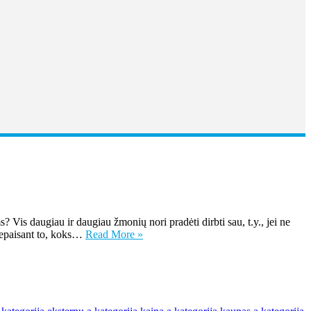
 Vis daugiau ir daugiau žmonių nori pradėti dirbti sau, t.y., jei ne
u nepaisant to, koks…
Read More »