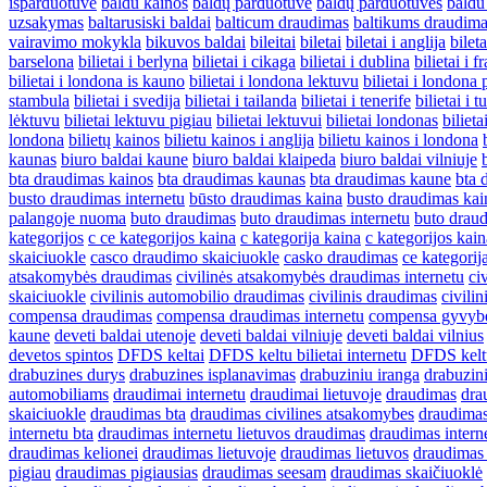
isparduotuve
baldu kainos
baldų parduotuvė
baldų parduotuvės
baldu
uzsakymas
baltarusiski baldai
balticum draudimas
baltikums draudim
vairavimo mokykla
bikuvos baldai
bileitai
biletai
biletai i anglija
bileta
barselona
bilietai i berlyna
bilietai i cikaga
bilietai i dublina
bilietai i f
bilietai i londona is kauno
bilietai i londona lektuvu
bilietai i londona 
stambula
bilietai i svedija
bilietai i tailanda
bilietai i tenerife
bilietai i t
lėktuvu
bilietai lektuvu pigiau
bilietai lektuvui
bilietai londonas
biliet
londona
bilietų kainos
bilietu kainos i anglija
bilietu kainos i londona
kaunas
biuro baldai kaune
biuro baldai klaipeda
biuro baldai vilniuje
bta draudimas kainos
bta draudimas kaunas
bta draudimas kaune
bta 
busto draudimas internetu
būsto draudimas kaina
busto draudimas kai
palangoje nuoma
buto draudimas
buto draudimas internetu
buto drau
kategorijos
c ce kategorijos kaina
c kategorija kaina
c kategorijos kain
skaiciuokle
casco draudimo skaiciuokle
casko draudimas
ce kategorij
atsakomybės draudimas
civilinės atsakomybės draudimas internetu
ci
skaiciuokle
civilinis automobilio draudimas
civilinis draudimas
civili
compensa draudimas
compensa draudimas internetu
compensa gyvyb
kaune
deveti baldai utenoje
deveti baldai vilniuje
deveti baldai vilnius
devetos spintos
DFDS keltai
DFDS keltu bilietai internetu
DFDS keltu
drabuzines durys
drabuzines isplanavimas
drabuziniu iranga
drabuzin
automobiliams
draudimai internetu
draudimai lietuvoje
draudimas
dra
skaiciuokle
draudimas bta
draudimas civilines atsakomybes
draudima
internetu bta
draudimas internetu lietuvos draudimas
draudimas intern
draudimas kelionei
draudimas lietuvoje
draudimas lietuvos
draudimas
pigiau
draudimas pigiausias
draudimas seesam
draudimas skaičiuoklė