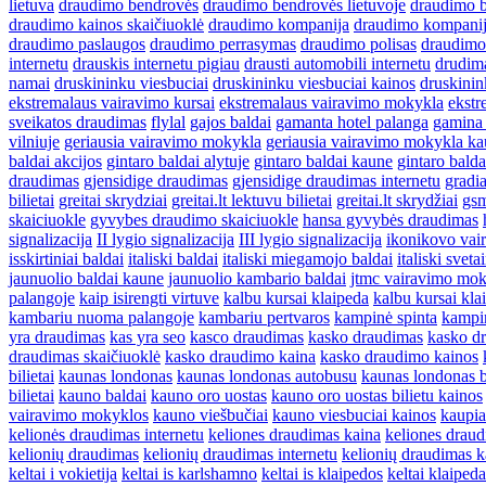
lietuva
draudimo bendrovės
draudimo bendrovės lietuvoje
draudimo b
draudimo kainos skaičiuoklė
draudimo kompanija
draudimo kompani
draudimo paslaugos
draudimo perrasymas
draudimo polisas
draudimo
internetu
drauskis internetu pigiau
drausti automobili internetu
drudim
namai
druskininku viesbuciai
druskininku viesbuciai kainos
druskinin
ekstremalaus vairavimo kursai
ekstremalaus vairavimo mokykla
ekstr
sveikatos draudimas
flylal
gajos baldai
gamanta hotel palanga
gamina 
vilniuje
geriausia vairavimo mokykla
geriausia vairavimo mokykla k
baldai akcijos
gintaro baldai alytuje
gintaro baldai kaune
gintaro bald
draudimas
gjensidige draudimas
gjensidige draudimas internetu
gradia
bilietai
greitai skrydziai
greitai.lt lektuvu bilietai
greitai.lt skrydžiai
gsm
skaiciuokle
gyvybes draudimo skaiciuokle
hansa gyvybės draudimas
signalizacija
II lygio signalizacija
III lygio signalizacija
ikonikovo vai
isskirtiniai baldai
italiski baldai
italiski miegamojo baldai
italiski sveta
jaunuolio baldai kaune
jaunuolio kambario baldai
jtmc vairavimo mo
palangoje
kaip isirengti virtuve
kalbu kursai klaipeda
kalbu kursai kla
kambariu nuoma palangoje
kambariu pertvaros
kampinė spinta
kampin
yra draudimas
kas yra seo
kasco draudimas
kasko draudimas
kasko dr
draudimas skaičiuoklė
kasko draudimo kaina
kasko draudimo kainos
bilietai
kaunas londonas
kaunas londonas autobusu
kaunas londonas bi
bilietai
kauno baldai
kauno oro uostas
kauno oro uostas bilietu kainos
vairavimo mokyklos
kauno viešbučiai
kauno viesbuciai kainos
kaupia
kelionės draudimas internetu
keliones draudimas kaina
keliones draud
kelionių draudimas
kelionių draudimas internetu
kelionių draudimas k
keltai i vokietija
keltai is karlshamno
keltai is klaipedos
keltai klaipeda