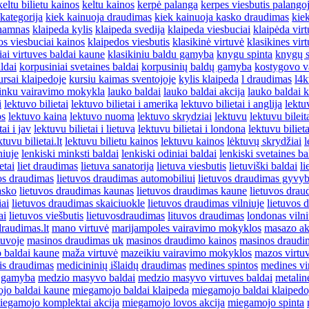
keltu bilietu kainos
keltu kainos
kerpė palanga
kerpes viesbutis palango
kategorija
kiek kainuoja draudimas
kiek kainuoja kasko draudimas
kie
shamnas
klaipeda kylis
klaipeda svedija
klaipeda viesbuciai
klaipėda virt
os viesbuciai kainos
klaipedos viesbutis
klasikinė virtuvė
klasikines vir
iai virtuves baldai kaune
klasikiniu baldu gamyba
knygu spinta
knygų s
ldai
korpusiniai svetaines baldai
korpusinių baldų gamyba
kostygovo v
ursai klaipedoje
kursiu kaimas sventojoje
kylis klaipeda
l draudimas
l4k
ninku vairavimo mokykla
lauko baldai
lauko baldai akcija
lauko baldai 
i
lektuvo bilietai
lektuvo bilietai i amerika
lektuvo bilietai i anglija
lektu
os
lektuvo kaina
lektuvo nuoma
lektuvo skrydziai
lektuvu
lektuvu bileit
ai i jav
lektuvu bilietai i lietuva
lektuvu bilietai i londona
lektuvu bilieta
ktuvu bilietai.lt
lektuvu bilietu kainos
lektuvu kainos
lėktuvų skrydžiai
l
niuje
lenkiski minksti baldai
lenkiski odiniai baldai
lenkiski svetaines ba
etai
liet draudimas
lietuva sanatorija
lietuva viesbutis
lietuviški baldai
li
os draudimas
lietuvos draudimas automobiliui
lietuvos draudimas gyvy
asko
lietuvos draudimas kaunas
lietuvos draudimas kaune
lietuvos drau
iai
lietuvos draudimas skaiciuokle
lietuvos draudimas vilniuje
lietuvos 
ai
lietuvos viešbutis
lietuvosdraudimas
lituvos draudimas
londonas viln
raudimas.lt
mano virtuvė
marijampoles vairavimo mokyklos
masazo ak
tuvoje
masinos draudimas uk
masinos draudimo kainos
masinos draudi
 baldai kaune
maža virtuvė
mazeikiu vairavimo mokyklos
mazos virtu
is draudimas
medicininių išlaidų draudimas
medines spintos
medines vi
ų gamyba
medzio masyvo baldai
medzio masyvo virtuves baldai
metalin
jo baldai kaune
miegamojo baldai klaipeda
miegamojo baldai klaipedo
iegamojo komplektai akcija
miegamojo lovos akcija
miegamojo spinta