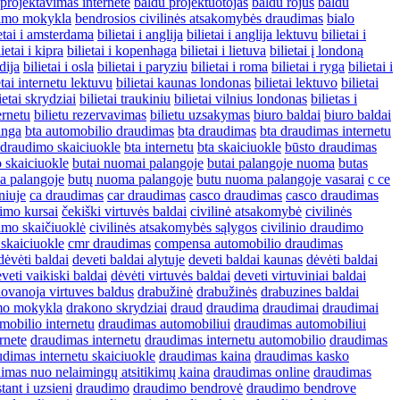
projektavimas internete
baldu projektuotojas
baldu rojus
baldu
vimo mokykla
bendrosios civilinės atsakomybės draudimas
bialo
ietai i amsterdama
bilietai i anglija
bilietai i anglija lektuvu
bilietai i
lietai i kipra
bilietai i kopenhaga
bilietai i lietuva
bilietai į londoną
ndija
bilietai i osla
bilietai i paryziu
bilietai i roma
bilietai i ryga
bilietai i
etai internetu lektuvu
bilietai kaunas londonas
bilietai lektuvo
bilietai
ietai skrydziai
bilietai traukiniu
bilietai vilnius londonas
bilietas i
ernetu
bilietu rezervavimas
bilietu uzsakymas
biuro baldai
biuro baldai
anga
bta automobilio draudimas
bta draudimas
bta draudimas internetu
 draudimo skaiciuokle
bta internetu
bta skaiciuokle
būsto draudimas
 skaiciuokle
butai nuomai palangoje
butai palangoje nuoma
butas
a palangoje
butų nuoma palangoje
butu nuoma palangoje vasarai
c ce
niuje
ca draudimas
car draudimas
casco draudimas
casco draudimas
vimo kursai
čekiški virtuvės baldai
civilinė atsakomybė
civilinės
imo skaičiuoklė
civilinės atsakomybės sąlygos
civilinio draudimo
 skaiciuokle
cmr draudimas
compensa automobilio draudimas
dėvėti baldai
deveti baldai alytuje
deveti baldai kaunas
dėvėti baldai
veti vaikiski baldai
dėvėti virtuvės baldai
deveti virtuviniai baldai
ovanoja virtuves baldus
drabužinė
drabužinės
drabuzines baldai
imo mokykla
drakono skrydziai
draud
draudima
draudimai
draudimai
mobilio internetu
draudimas automobiliui
draudimas automobiliui
rnete
draudimas internetu
draudimas internetu automobilio
draudimas
udimas internetu skaiciuokle
draudimas kaina
draudimas kasko
imas nuo nelaimingų atsitikimų kaina
draudimas online
draudimas
ant i uzsieni
draudimo
draudimo bendrovė
draudimo bendrove