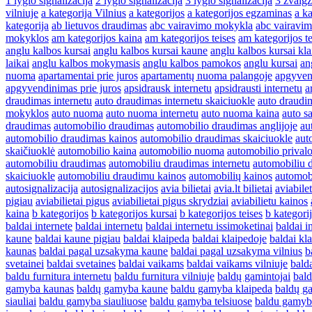
1 lygio signalizacija
2 lygio signalizacija
3 lygio signalizacija
3 zvaigz
vilniuje
a kategorija Vilnius
a kategorijos
a kategorijos egzaminas
a ka
kategorija
ab lietuvos draudimas
abc vairavimo mokykla
abc vairavi
mokyklos
am kategorijos kaina
am kategorijos teises
am kategorijos te
anglu kalbos kursai
anglu kalbos kursai kaune
anglu kalbos kursai kl
laikai
anglu kalbos mokymasis
anglu kalbos pamokos
anglu kursai
an
nuoma
apartamentai prie juros
apartamentų nuoma palangoje
apgyven
apgyvendinimas prie juros
apsidrausk internetu
apsidrausti internetu
a
draudimas internetu
auto draudimas internetu skaiciuokle
auto draudi
mokyklos
auto nuoma
auto nuoma internetu
auto nuoma kaina
auto s
draudimas
automobilio draudimas
automobilio draudimas anglijoje
au
automobilio draudimas kainos
automobilio draudimas skaiciuokle
aut
skaičiuoklė
automobilio kaina
automobilio nuoma
automobilio prival
automobiliu draudimas
automobiliu draudimas internetu
automobiliu 
skaiciuokle
automobiliu draudimu kainos
automobilių kainos
automob
autosignalizacija
autosignalizacijos
avia bilietai
avia.lt bilietai
aviabilet
pigiau
aviabilietai pigus
aviabilietai pigus skrydziai
aviabilietu kainos
kaina
b kategorijos
b kategorijos kursai
b kategorijos teises
b kategorij
baldai internete
baldai internetu
baldai internetu issimoketinai
baldai i
kaune
baldai kaune pigiau
baldai klaipeda
baldai klaipedoje
baldai kla
kaunas
baldai pagal uzsakyma kaune
baldai pagal uzsakyma vilnius
b
svetainei
baldai svetaines
baldai vaikams
baldai vaikams vilniuje
balda
baldu furnitura internetu
baldu furnitura vilniuje
baldų gamintojai
bald
gamyba kaunas
baldų gamyba kaune
baldu gamyba klaipeda
baldų g
siauliai
baldu gamyba siauliuose
baldu gamyba telsiuose
baldu gamyb