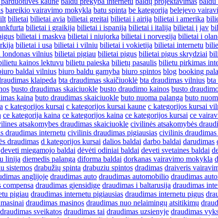
 parduotuves kaune
baldu prekyba internetu
baldų projektavimas
baldu 
as
bareikio vairavimo mokykla
batu spinta
be kategorija
belejevo vaira
ilt
bilietai
bilietai avia
bilietai greitai
bilietai i airija
bilietai i amerika
bil
rankfurta
bilietai i graikija
bilietai i ispanija
bilietai i italija
bilietai į jav
bi
pigus
bilietai i maskva
bilietai i niujorka
bilietai i norvegija
bilietai i ola
urkija
bilietai i usa
bilietai i vilniu
bilietai i vokietija
bilietai internetu
bili
ai londonas vilnius
bilietai pigiau
bilietai pigus
bilietai pigus skrydziai
bil
bilietu kainos lektuvu
bilietu paieska
bilietų pasaulis
bilietu pirkimas int
biuro baldai vilnius
biuro baldu gamyba
biuro spintos
blog
booking pal
draudimas klaipeda
bta draudimas skaičiuoklė
bta draudimas vilnius
bta
nos
busto draudimas skaiciuokle
busto draudimo kainos
busto draudimo
dimas kaina
buto draudimas skaiciuokle
buto nuoma palanga
buto nuom
a
c kategorijos kursai
c kategorijos kursai kaune
c kategorijos kursai vil
a
ce kategorija kaina
ce kategorijos kaina
ce kategorijos kursai
ce vaira
vilines atsakomybes draudimas skaiciuokle
civilinės atsakomybės draud
nis draudimas internetu
civilinis draudimas pigiausias
civilinis draudimas
ės draudimas
d kategorijos kursai
dalios baldai
darbo baldai
darudimas
deveti miegamojo baldai
dėvėti odiniai baldai
deveti svetaines baldai
de
 linija
diemedis palanga
diforma baldai
dorkanas vairavimo mokykla
d
iu sistemos
drabužių spinta
drabuziu spintos
dradimas
draiveris vairav
udimas anglijoje
draudimas auto
draudimas automobilio
draudimas auto
s compensa
draudimas gjensidige
draudimas i baltarusija
draudimas inte
etu pigiau
draudimas internetu pigiausias
draudimas internetu pigus
dra
 masinai
draudimas masinos
draudimas nuo nelaimingų atsitikimų
draud
draudimas sveikatos
draudimas tai
draudimas uzsienyje
draudimas vykst