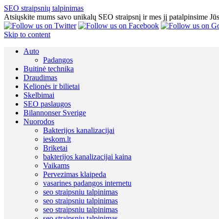
SEO straipsnių talpinimas
Atsiųskite mums savo unikalų SEO straipsnį ir mes jį patalpinsime Jū
Skip to content
Auto
Padangos
Buitinė technika
Draudimas
Kelionės ir bilietai
Skelbimai
SEO paslaugos
Bilannonser Sverige
Nuorodos
Bakterijos kanalizacijai
ieskom.lt
Briketai
bakterijos kanalizacijai kaina
Vaikams
Pervezimas klaipeda
vasarines padangos internetu
seo straipsniu talpinimas
seo straipsniu talpinimas
seo straipsniu talpinimas
seo straipsniu talpinimas