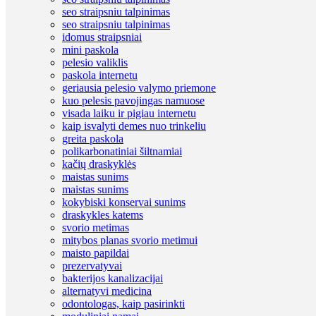
seo straipsniu talpinimas
seo straipsniu talpinimas
idomus straipsniai
mini paskola
pelesio valiklis
paskola internetu
geriausia pelesio valymo priemone
kuo pelesis pavojingas namuose
visada laiku ir pigiau internetu
kaip isvalyti demes nuo trinkeliu
greita paskola
polikarbonatiniai šiltnamiai
kačių draskyklės
maistas sunims
maistas sunims
kokybiski konservai sunims
draskykles katems
svorio metimas
mitybos planas svorio metimui
maisto papildai
prezervatyvai
bakterijos kanalizacijai
alternatyvi medicina
odontologas, kaip pasirinkti