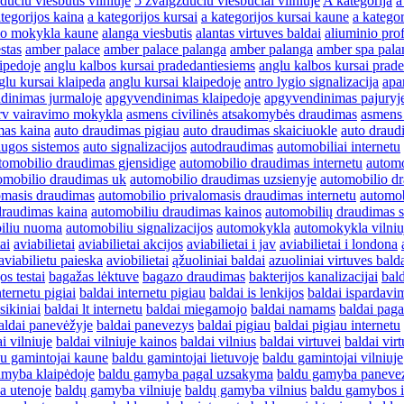
duciu viesbutis vilniuje
5 zvaigzduciu viesbuciai vilniuje
A kategorija
a
tegorijos kaina
a kategorijos kursai
a kategorijos kursai kaune
a kategor
mo mokykla kaune
alanga viesbutis
alantas virtuves baldai
aliuminio prof
stas
amber palace
amber palace palanga
amber palanga
amber spa pala
aipedoje
anglu kalbos kursai pradedantiesiems
anglu kalbos kursai prad
glu kursai klaipeda
anglu kursai klaipedoje
antro lygio signalizacija
apa
dinimas jurmaloje
apgyvendinimas klaipedoje
apgyvendinimas pajuryj
rv vairavimo mokykla
asmens civilinės atsakomybės draudimas
asmens
mas kaina
auto draudimas pigiau
auto draudimas skaiciuokle
auto draud
augos sistemos
auto signalizacijos
autodraudimas
automobiliai internetu
tomobilio draudimas gjensidige
automobilio draudimas internetu
automo
omobilio draudimas uk
automobilio draudimas uzsienyje
automobilio d
omasis draudimas
automobilio privalomasis draudimas internetu
automob
draudimas kaina
automobiliu draudimas kainos
automobilių draudimas s
iliu nuoma
automobiliu signalizacijos
automokykla
automokykla vilniu
ai
aviabilietai
aviabilietai akcijos
aviabilietai i jav
aviabilietai i londona
aviabilietu paieska
aviobilietai
ąžuoliniai baldai
azuoliniai virtuves bald
os testai
bagažas lėktuve
bagazo draudimas
bakterijos kanalizacijai
bal
nternetu pigiai
baldai internetu pigiau
baldai is lenkijos
baldai ispardavi
sikiniai
baldai lt internetu
baldai miegamojo
baldai namams
baldai pag
aldai panevėžyje
baldai panevezys
baldai pigiau
baldai pigiau internetu
i vilniuje
baldai vilniuje kainos
baldai vilnius
baldai virtuvei
baldai vir
u gamintojai kaune
baldu gamintojai lietuvoje
baldu gamintojai vilniuje
amyba klaipėdoje
baldu gamyba pagal uzsakyma
baldu gamyba paneve
a utenoje
baldų gamyba vilniuje
baldų gamyba vilnius
baldu gamybos 