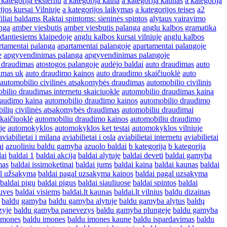
 kategorija eksternu
a kategorija kaina
a kategorija kaunas
a kategorija
ijos kursai Vilniuje
a kategorijos laikymas
a kategorijos teises
a2
iliai baldams Raktai spintoms: sieninės spintos
alytaus vairavimo
nga
amber viesbutis
amber viesbutis palanga
anglu kalbos gramatika
edantiesiems klaipedoje
anglu kalbos kursai vilniuje
anglu kalbos
rtamentai palanga
apartamentai palangoje
apartamentai palangoje
e
apgyvendinimas palanga
apgyvendinimas palangoje
 draudimas
atostogos palangoje
audėjo baldai
auto draudimas
auto
imas uk
auto draudimo kainos
auto draudimo skaičiuoklė
auto
automobilio civilinės atsakomybės draudimas
automobilio civilinis
bilio draudimas internetu skaiciuokle
automobilio draudimas kaina
raudimo kaina
automobilio draudimo kainos
automobilio draudimo
ilių civilinės atsakomybės draudimas
automobiliu draudimai
kaičiuoklė
automobiliu draudimo kainos
automobiliu draudimo
je
automokyklos
automokyklos ket testai
automokyklos vilniuje
aviabilietai i milana
aviabilietai i osla
aviabilietai internetu
aviabilietai
ai
azuoliniu baldu gamyba
azuolo baldai
b kategorija
b kategorija
dai
baldai 1
baldai akcija
baldai alytuje
baldai deveti
baldai gamyba
mas
baldai issimoketinai
baldai jums
baldai kaina
baldai kaunas
baldai
al užsakymą
baldai pagal uzsakyma kainos
baldai pagal uzsakyma
baldai pigu
baldai pigus
baldai siauliuose
baldai spintos
baldai
tuves
baldai visiems
baldai.lt kaunas
baldai.lt vilnius
baldu dizainas
baldų gamyba
baldu gamyba alytuje
baldu gamyba alytus
baldų
zyje
baldu gamyba panevezys
baldu gamyba plungeje
baldu gamyba
imones
baldu imones
baldu imones kaune
baldu ispardavimas
baldu