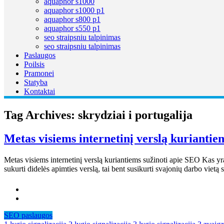
aquaphor s1000
aquaphor s1000 p1
aquaphor s800 p1
aquaphor s550 p1
seo straipsniu talpinimas
seo straipsniu talpinimas
Paslaugos
Poilsis
Pramonei
Statyba
Kontaktai
Tag Archives:
skrydziai i portugalija
Metas visiems internetinį verslą kuriantie
Metas visiems internetinį verslą kuriantiems sužinoti apie SEO Kas yra
sukurti didelės apimties verslą, tai bent susikurti svajonių darbo vietą
SEO paslaugos