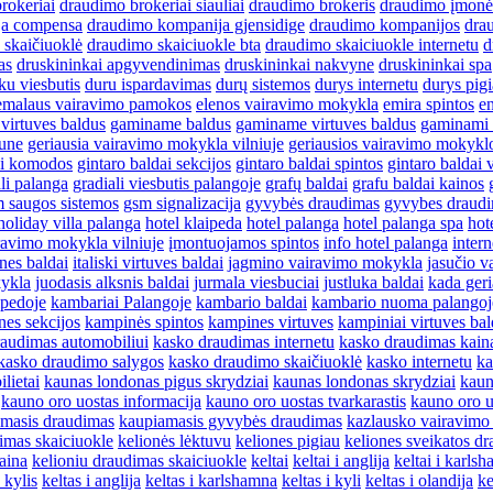
rokeriai
draudimo brokeriai siauliai
draudimo brokeris
draudimo įmonė
ja compensa
draudimo kompanija gjensidige
draudimo kompanijos
dra
 skaičiuoklė
draudimo skaiciuokle bta
draudimo skaiciuokle internetu
d
as
druskininkai apgyvendinimas
druskininkai nakvyne
druskininkai spa
ku viesbutis
duru ispardavimas
durų sistemos
durys internetu
durys pig
emalaus vairavimo pamokos
elenos vairavimo mokykla
emira spintos
en
virtuves baldus
gaminame baldus
gaminame virtuves baldus
gaminami 
aune
geriausia vairavimo mokykla vilniuje
geriausios vairavimo mokykl
ai komodos
gintaro baldai sekcijos
gintaro baldai spintos
gintaro baldai 
li palanga
gradiali viesbutis palangoje
grafų baldai
grafu baldai kainos
 saugos sistemos
gsm signalizacija
gyvybės draudimas
gyvybes draudi
holiday villa palanga
hotel klaipeda
hotel palanga
hotel palanga spa
hot
ravimo mokykla vilniuje
įmontuojamos spintos
info hotel palanga
intern
ines baldai
italiski virtuves baldai
jagmino vairavimo mokykla
jasučio 
kykla
juodasis alksnis baldai
jurmala viesbuciai
justluka baldai
kada geri
ipedoje
kambariai Palangoje
kambario baldai
kambario nuoma palangoj
es sekcijos
kampinės spintos
kampines virtuves
kampiniai virtuves bal
audimas automobiliui
kasko draudimas internetu
kasko draudimas kain
kasko draudimo salygos
kasko draudimo skaičiuoklė
kasko internetu
ka
lietai
kaunas londonas pigus skrydziai
kaunas londonas skrydziai
kaun
kauno oro uostas informacija
kauno oro uostas tvarkarastis
kauno oro u
masis draudimas
kaupiamasis gyvybės draudimas
kazlausko vairavimo
imas skaiciuokle
kelionės lėktuvu
keliones pigiau
keliones sveikatos d
aina
kelioniu draudimas skaiciuokle
keltai
keltai i anglija
keltai i karls
 kylis
keltas i anglija
keltas i karlshamna
keltas i kyli
keltas i olandija
ke