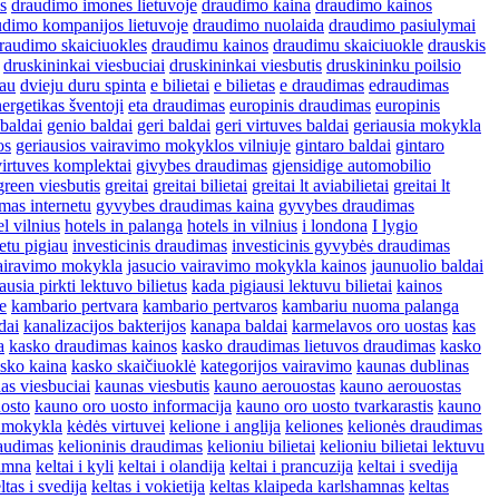
s
draudimo imones lietuvoje
draudimo kaina
draudimo kainos
udimo kompanijos lietuvoje
draudimo nuolaida
draudimo pasiulymai
raudimo skaiciuokles
draudimu kainos
draudimu skaiciuokle
drauskis
druskininkai viesbuciai
druskininkai viesbutis
druskininku poilsio
iau
dvieju duru spinta
e bilietai
e bilietas
e draudimas
edraudimas
ergetikas šventoji
eta draudimas
europinis draudimas
europinis
baldai
genio baldai
geri baldai
geri virtuves baldai
geriausia mokykla
os
geriausios vairavimo mokyklos vilniuje
gintaro baldai
gintaro
virtuves komplektai
givybes draudimas
gjensidige automobilio
green viesbutis
greitai
greitai bilietai
greitai lt aviabilietai
greitai lt
mas internetu
gyvybes draudimas kaina
gyvybes draudimas
el vilnius
hotels in palanga
hotels in vilnius
i londona
I lygio
etu pigiau
investicinis draudimas
investicinis gyvybės draudimas
vairavimo mokykla
jasucio vairavimo mokykla kainos
jaunuolio baldai
ausia pirkti lektuvo bilietus
kada pigiausi lektuvu bilietai
kainos
e
kambario pertvara
kambario pertvaros
kambariu nuoma palanga
dai
kanalizacijos bakterijos
kanapa baldai
karmelavos oro uostas
kas
a
kasko draudimas kainos
kasko draudimas lietuvos draudimas
kasko
sko kaina
kasko skaičiuoklė
kategorijos vairavimo
kaunas dublinas
as viesbuciai
kaunas viesbutis
kauno aerouostas
kauno aerouostas
osto
kauno oro uosto informacija
kauno oro uosto tvarkarastis
kauno
 mokykla
kėdės virtuvei
kelione i anglija
keliones
kelionės draudimas
raudimas
kelioninis draudimas
kelioniu bilietai
kelioniu bilietai lektuvu
hamna
keltai i kyli
keltai i olandija
keltai i prancuzija
keltai i svedija
ltas i svedija
keltas i vokietija
keltas klaipeda karlshamnas
keltas