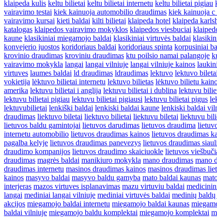
klaipeda kulis
keltu bilietai
keltu bilietai internetu
keltu bilietai pigiau
vairavimo testai
kiek kainuoja automobilio draudimas
kiek kainuoja c 
vairavimo kursai
kieti baldai
kilti bilietai
klaipeda hotel
klaipeda karl
katalogas
klaipedos vairavimo mokyklos
klaipedos viesbuciai
klaiped
kaune
klasikiniai miegamojo baldai
klasikiniai virtuvės baldai
klasikin
konvejerio juostos
koridoriaus baldai
koridoriaus spinta
korpusiniai ba
krovinio draudimas
kroviniu draudimas
ktu poilsio namai palangoje
k
vairavimo mokykla
langai
langai vilniuje
langai vilniuje kainos
lauki
virtuves
laumes baldai
ld draudimas
ldraudimas
lektuvo
lektuvo bileta
vokietija
lėktuvo bilietai internetu
lektuvo bilietas
lėktuvo bilietu kain
amerika
lektuvu bilietai i anglija
lektuvu bilietai i dublina
lektuvu biliet
lektuvu bilietai pigiau
lektuvu bilietai pigiausi
lektuvu bilietai pigus
le
lektuvubilietai
lenkiški baldai
lenkiski baldai kaune
lenkiski baldai vil
draudimas
liektuvo biletai
liektuvo bilietai
liektuvu biletai
liektuvu bili
lietuvos baldu gamintojai
lietuvos darudimas
lietuvos draudima
lietuv
internetu automobilio
lietuvos draudimas kainos
lietuvos draudimas k
pagalba kelyje
lietuvos draudimas panevezys
lietuvos draudimas siaul
draudimo kompanijos
lietuvos draudimo skaiciuokle
lietuvos viešbuči
draudimas
magrės baldai
manikiuro mokykla
mano draudimas
mano d
draudimas internetu
masinos draudimas kainos
masinos draudimas lie
kainos
masyvo baldai
masyvo baldu gamyba
mato baldai kaunas
mato
interjeras
mazos virtuves isplanavimas
mazu virtuviu baldai
medicinin
langai
mediniai langai vilniuje
mediniai virtuvės baldai
medinių bald
akcijos
miegamojo baldai internetu
miegamojo baldai kaunas
miegamo
baldai vilniuje
miegamojo baldu komplektai
miegamojo komplektai
m