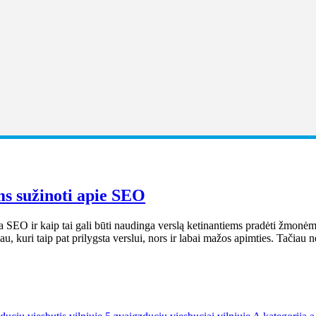
ms sužinoti apie SEO
 SEO ir kaip tai gali būti naudinga verslą ketinantiems pradėti žmonėms?
 sau, kuri taip pat prilygsta verslui, nors ir labai mažos apimties. Tačia