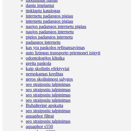
moduliniai namai
dantu implantai
tinklapiu katalogas
internetu padangos pigiau
internetu padangos pigiau
naujos padangos internetu pigiau
naujos padangos internetu
pigios padangos internetu
padangos internetu
kas yra paskolos refinansavimas
auto lizingas transporto priemonei isigyti
odontologijos klinika
greita paskola
kaip skolintis efektyviai
nemokamas kreditas
geros skolinimosi salygos
seo straipsniu talpinimas
seo straipsniu talpinimas
seo straipsniu talpinimas
seo straipsniu talpinimas
Buhalterinė apskaita
seo straipsniu talpinimas
aquaphor filtrai
seo straipsniu talpinimas
aquaphor s550