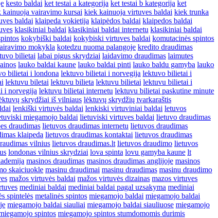
je
kesto baldai
ket testai a kategorija
ket testai b kategorija
ket
k kainuoja vairavimo kursai
kiek kainuoja virtuves baldai
kiek trunka
uves baldai
klaipeda vokietija
klaipėdos baldai
klaipedos baldai
tuves
klasikiniai baldai
klasikiniai baldai internetu
klasikiniai baldai
pintos
kokybiški baldai
kokybiski virtuves baldai
komutacinės spintos
airavimo mokykla
kotedzu nuoma palangoje
kredito draudimas
tuvo bilietai
labai pigus skrydziai
laidavimo draudimas
laimutes
kainos
lauko baldai kaune
lauko baldai pinti
lauko baldu gamyba
lauko
vo bilietai i londona
lektuvo bilietai i norvegija
lektuvo bilietai i
ai
lektuvu biletai
lektuvu bilieta
lektuvu bilietai
lektuvu bilietai i
i i norvegija
lektuvu bilietai internetu
lektuvu bilietai paskutine minute
ėktuvų skrydžiai iš vilniaus
lėktuvų skrydžių tvarkaraštis
ldai
lenkiški virtuvės baldai
lenkiski virtuviniai baldai
letuvos
etuviski miegamojo baldai
lietuviski virtuves baldai
lietuvo draudimas
bes draudimas
lietuvos draudimas internetu
lietuvos draudimas
dimas klaipeda
lietuvos draudimas kontaktai
lietuvos draudimas
draudimas vilnius
lietuvos draudimas.lt
lietuvos draudimo
lietuvos
ius
londonas vilnius skrydziai
lova spinta
lovu gamyba kaune
lt
ademija
masinos draudimas
masinos draudimas anglijoje
masinos
mo skaiciuokle
masinu draudimai
masinu draudimas
masinu draudimo
ves
mažos virtuvės baldai
mažos virtuvės dizainas
mazos virtuves
rtuves
mediniai baldai
mediniai baldai pagal uzsakyma
mediniai
ės spintelės
metalinės spintos
miegamojo baldai
miegamojo baldai
je
miegamojo baldai siauliai
miegamojo baldai siauliuose
miegamojo
miegamojo spintos
miegamojo spintos stumdomomis durimis