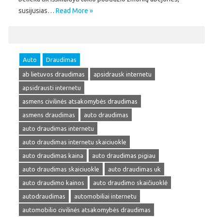
susijusias…
Read More »
Auto
Draudimas
ab lietuvos draudimas
apsidrausk internetu
apsidrausti internetu
asmens civilinės atsakomybės draudimas
asmens draudimas
auto draudimas
auto draudimas internetu
auto draudimas internetu skaiciuokle
auto draudimas kaina
auto draudimas pigiau
auto draudimas skaiciuokle
auto draudimas uk
auto draudimo kainos
auto draudimo skaičiuoklė
autodraudimas
automobiliai internetu
automobilio civilinės atsakomybės draudimas