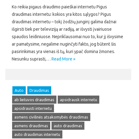
Ko reikia pigaus draudimo paieškai internetu Pigus
draudimas internetu: kokios yra kitos sąlygos? Pigus
draudimas internetu – tokį žodžių junginį galima dažnai
išgirsti tiek per televiziją ar radiją, ar išvysti įvairiuose
spaudos leidiniuose. Nepriklausomai nuo to, kur jį išvysime
ar pamatysime, negalime nuginčyti fakto, jog būtent šis
pasirinkimas yra vienas iš tų, kuri ypač domina žmones.
Nesunku suprasti,…
Read More »
Auto
Draudimas
ab lietuvos draudimas
apsidrausk internetu
apsidrausti internetu
asmens civilinės atsakomybės draudimas
asmens draudimas
auto draudimas
auto draudimas internetu