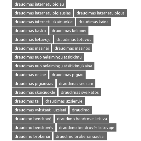
draudimas internetu pigiau
draudimas internetu pigiausias
draudimas internetu pigus
draudimas internetu skaiciuokle
draudimas kaina
draudimas kasko
draudimas kelionei
draudimas lietuvoje
draudimas lietuvos
draudimas masinai
draudimas masinos
draudimas nuo nelaimingų atsitikimų
draudimas nuo nelaimingų atsitikimų kaina
draudimas online
draudimas pigiau
draudimas pigiausias
draudimas seesam
draudimas skaičiuoklė
draudimas sveikatos
draudimas tai
draudimas uzsienyje
draudimas vykstant i uzsieni
draudimo
draudimo bendrovė
draudimo bendrove lietuva
draudimo bendrovės
draudimo bendrovės lietuvoje
draudimo brokeriai
draudimo brokeriai siauliai