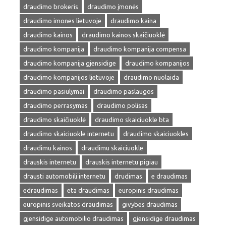
draudimo brokeris
draudimo įmonės
draudimo imones lietuvoje
draudimo kaina
draudimo kainos
draudimo kainos skaičiuoklė
draudimo kompanija
draudimo kompanija compensa
draudimo kompanija gjensidige
draudimo kompanijos
draudimo kompanijos lietuvoje
draudimo nuolaida
draudimo pasiulymai
draudimo paslaugos
draudimo perrasymas
draudimo polisas
draudimo skaičiuoklė
draudimo skaiciuokle bta
draudimo skaiciuokle internetu
draudimo skaiciuokles
draudimu kainos
draudimu skaiciuokle
drauskis internetu
drauskis internetu pigiau
drausti automobili internetu
drudimas
e draudimas
edraudimas
eta draudimas
europinis draudimas
europinis sveikatos draudimas
givybes draudimas
gjensidige automobilio draudimas
gjensidige draudimas