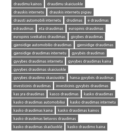
draudimu kainos
draudimu skaiciuokle
drauskis internetu
drauskis internetu pigiau
drausti automobili internetu
drudimas
e draudimas
edraudimas
eta draudimas
europinis draudimas
europinis sveikatos draudimas
givybes draudimas
gjensidige automobilio draudimas
gjensidige draudimas
gjensidige draudimas internetu
gyvybės draudimas
gyvybes draudimas internetu
gyvybes draudimas kaina
gyvybes draudimas skaiciuokle
gyvybes draudimo skaiciuokle
hansa gyvybės draudimas
investicinis draudimas
investicinis gyvybės draudimas
kas yra draudimas
kasco draudimas
kasko draudimas
kasko draudimas automobiliui
kasko draudimas internetu
kasko draudimas kaina
kasko draudimas kainos
kasko draudimas lietuvos draudimas
kasko draudimas skaičiuoklė
kasko draudimo kaina