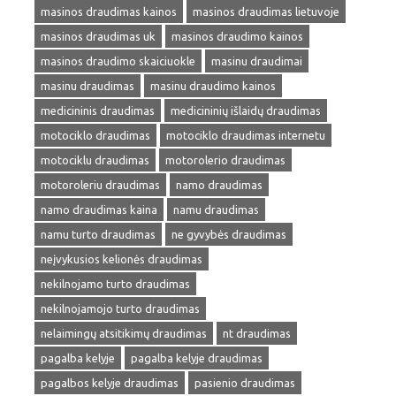
masinos draudimas kainos
masinos draudimas lietuvoje
masinos draudimas uk
masinos draudimo kainos
masinos draudimo skaiciuokle
masinu draudimai
masinu draudimas
masinu draudimo kainos
medicininis draudimas
medicininių išlaidų draudimas
motociklo draudimas
motociklo draudimas internetu
motociklu draudimas
motorolerio draudimas
motoroleriu draudimas
namo draudimas
namo draudimas kaina
namu draudimas
namu turto draudimas
ne gyvybės draudimas
neįvykusios kelionės draudimas
nekilnojamo turto draudimas
nekilnojamojo turto draudimas
nelaimingų atsitikimų draudimas
nt draudimas
pagalba kelyje
pagalba kelyje draudimas
pagalbos kelyje draudimas
pasienio draudimas