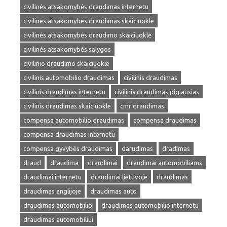
civilinės atsakomybės draudimas internetu
civilines atsakomybes draudimas skaiciuokle
civilinės atsakomybės draudimo skaičiuoklė
civilinės atsakomybės sąlygos
civilinio draudimo skaiciuokle
civilinis automobilio draudimas
civilinis draudimas
civilinis draudimas internetu
civilinis draudimas pigiausias
civilinis draudimas skaiciuokle
cmr draudimas
compensa automobilio draudimas
compensa draudimas
compensa draudimas internetu
compensa gyvybės draudimas
darudimas
dradimas
draud
draudima
draudimai
draudimai automobiliams
draudimai internetu
draudimai lietuvoje
draudimas
draudimas anglijoje
draudimas auto
draudimas automobilio
draudimas automobilio internetu
draudimas automobiliui