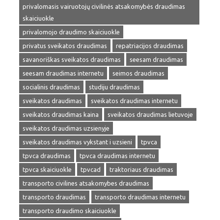
privalomasis vairuotojų civilinės atsakomybės draudimas
skaiciuokle
privalomojo draudimo skaiciuokle
privatus sveikatos draudimas
repatriacijos draudimas
savanoriškas sveikatos draudimas
seesam draudimas
seesam draudimas internetu
seimos draudimas
socialinis draudimas
studiju draudimas
sveikatos draudimas
sveikatos draudimas internetu
sveikatos draudimas kaina
sveikatos draudimas lietuvoje
sveikatos draudimas uzsienyje
sveikatos draudimas vykstant i uzsieni
tpvca
tpvca draudimas
tpvca draudimas internetu
tpvca skaiciuokle
tpvcad
traktoriaus draudimas
transporto civilines atsakomybes draudimas
transporto draudimas
transporto draudimas internetu
transporto draudimo skaiciuokle