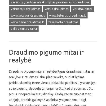
vairuotojų civilinės atsakomybės privalomasis draudimas
vairuotoju draudimas
verslo draudimas
visi draudimai
www.lietuvos draudimas
www.lietuvos draudimas.lt
www.perlo draudimas.lt
zalia korta draudimas
zalios kortos kaina
Draudimo pigumo mitai ir
realybė
Draudimo pigumo mitai ir realybė Pigus draudimas: mitas ar
realybė? Draudimas labai plati sąvoka, nuolat lydima
įvairiausių mitų. Bene vienas labiausiai paplitusių yra susijęs
su jo pigumu: daugelis žmonių norėtų, kad draudimas būtų
pigus ir nepareikalautų didelių išlaidų, tačiau tuo pat metu
abejoja, ar tokia galimybė apskritai yra įmanoma. Taigi,
belieka tik išsklaidyti tokio pobūdžio žmonių abejones,