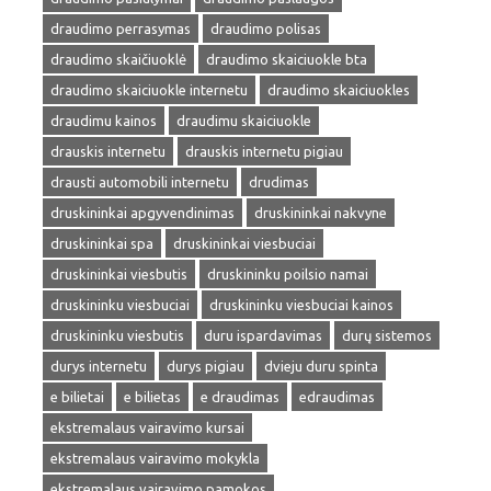
draudimo perrasymas
draudimo polisas
draudimo skaičiuoklė
draudimo skaiciuokle bta
draudimo skaiciuokle internetu
draudimo skaiciuokles
draudimu kainos
draudimu skaiciuokle
drauskis internetu
drauskis internetu pigiau
drausti automobili internetu
drudimas
druskininkai apgyvendinimas
druskininkai nakvyne
druskininkai spa
druskininkai viesbuciai
druskininkai viesbutis
druskininku poilsio namai
druskininku viesbuciai
druskininku viesbuciai kainos
druskininku viesbutis
duru ispardavimas
durų sistemos
durys internetu
durys pigiau
dvieju duru spinta
e bilietai
e bilietas
e draudimas
edraudimas
ekstremalaus vairavimo kursai
ekstremalaus vairavimo mokykla
ekstremalaus vairavimo pamokos