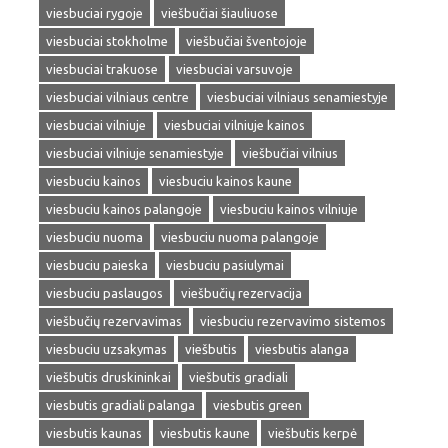
viesbuciai rygoje
viešbučiai šiauliuose
viesbuciai stokholme
viešbučiai šventojoje
viesbuciai trakuose
viesbuciai varsuvoje
viesbuciai vilniaus centre
viesbuciai vilniaus senamiestyje
viesbuciai vilniuje
viesbuciai vilniuje kainos
viesbuciai vilniuje senamiestyje
viešbučiai vilnius
viesbuciu kainos
viesbuciu kainos kaune
viesbuciu kainos palangoje
viesbuciu kainos vilniuje
viesbuciu nuoma
viesbuciu nuoma palangoje
viesbuciu paieska
viesbuciu pasiulymai
viesbuciu paslaugos
viešbučių rezervacija
viešbučių rezervavimas
viesbuciu rezervavimo sistemos
viesbuciu uzsakymas
viešbutis
viesbutis alanga
viešbutis druskininkai
viešbutis gradiali
viesbutis gradiali palanga
viesbutis green
viesbutis kaunas
viesbutis kaune
viešbutis kerpė