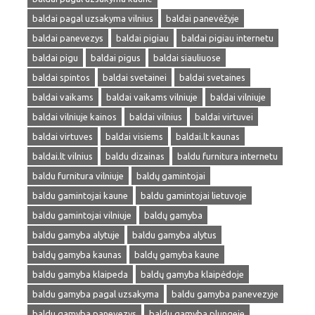
baldai pagal uzsakyma vilnius
baldai panevėžyje
baldai panevezys
baldai pigiau
baldai pigiau internetu
baldai pigu
baldai pigus
baldai siauliuose
baldai spintos
baldai svetainei
baldai svetaines
baldai vaikams
baldai vaikams vilniuje
baldai vilniuje
baldai vilniuje kainos
baldai vilnius
baldai virtuvei
baldai virtuves
baldai visiems
baldai.lt kaunas
baldai.lt vilnius
baldu dizainas
baldu furnitura internetu
baldu furnitura vilniuje
baldų gamintojai
baldu gamintojai kaune
baldu gamintojai lietuvoje
baldu gamintojai vilniuje
baldų gamyba
baldu gamyba alytuje
baldu gamyba alytus
baldų gamyba kaunas
baldų gamyba kaune
baldu gamyba klaipeda
baldų gamyba klaipėdoje
baldu gamyba pagal uzsakyma
baldu gamyba panevezyje
baldu gamyba panevezys
baldu gamyba plungeje