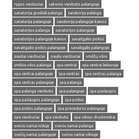
rygos viesbuciai
sabonio viesbutis palangoje
sanatorija gradiali palanga
sanatorija palanga
sanatorija palangoje
sanatorija palangoje kainos
sanatorijos palanga
sanatorijos palangoje
sanatorijos palangoje kainos
savaitgalio poilsis
savaitgalio poilsis palangoje
savaitgalis palangoje
siauliai viesbuciai
siauliu viesbuciai
smilčių vilos
smilciu vilos palanga
spa centrai
spa centrai lietuvoje
spa centrai palangoje
spa centras
spa centras palanga
spa centras palangoje
spa palanga
spa palanga viesbutis
spa palangoje
spa paslaugos
spa paslaugos palangoje
spa poilsis
spa poilsis palangoje
spa proceduros palangoje
spa viesbuciai
spa viesbutis
spa vilnius druskininkai
sveciu namai nidoje
sveciu namai palanga
svečių namai palangoje
sveciu namai vilniuje