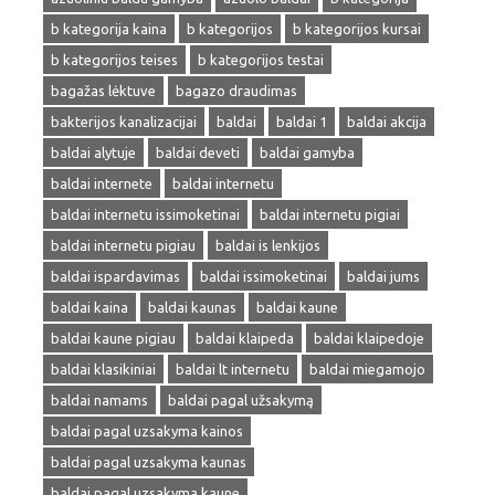
b kategorija kaina
b kategorijos
b kategorijos kursai
b kategorijos teises
b kategorijos testai
bagažas lėktuve
bagazo draudimas
bakterijos kanalizacijai
baldai
baldai 1
baldai akcija
baldai alytuje
baldai deveti
baldai gamyba
baldai internete
baldai internetu
baldai internetu issimoketinai
baldai internetu pigiai
baldai internetu pigiau
baldai is lenkijos
baldai ispardavimas
baldai issimoketinai
baldai jums
baldai kaina
baldai kaunas
baldai kaune
baldai kaune pigiau
baldai klaipeda
baldai klaipedoje
baldai klasikiniai
baldai lt internetu
baldai miegamojo
baldai namams
baldai pagal užsakymą
baldai pagal uzsakyma kainos
baldai pagal uzsakyma kaunas
baldai pagal uzsakyma kaune