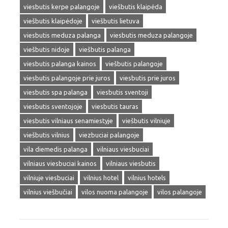
viesbutis kerpe palangoje
viešbutis klaipėda
viešbutis klaipėdoje
viešbutis lietuva
viesbutis meduza palanga
viesbutis meduza palangoje
viešbutis nidoje
viešbutis palanga
viesbutis palanga kainos
viešbutis palangoje
viesbutis palangoje prie juros
viesbutis prie juros
viesbutis spa palanga
viesbutis sventoji
viesbutis sventojoje
viesbutis tauras
viesbutis vilniaus senamiestyje
viešbutis vilniuje
viešbutis vilnius
viezbuciai palangoje
vila diemedis palanga
vilniaus viesbuciai
vilniaus viesbuciai kainos
vilniaus viesbutis
vilniuje viesbuciai
vilnius hotel
vilnius hotels
vilnius viešbučiai
vilos nuoma palangoje
vilos palangoje