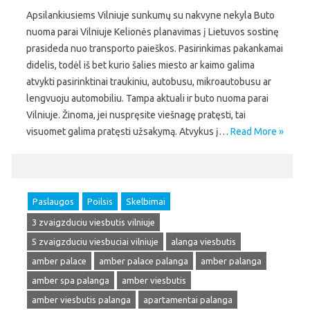
Apsilankiusiems Vilniuje sunkumų su nakvyne nekyla Buto
nuoma parai Vilniuje Kelionės planavimas į Lietuvos sostinę
prasideda nuo transporto paieškos. Pasirinkimas pakankamai
didelis, todėl iš bet kurio šalies miesto ar kaimo galima
atvykti pasirinktinai traukiniu, autobusu, mikroautobusu ar
lengvuoju automobiliu. Tampa aktuali ir buto nuoma parai
Vilniuje. Žinoma, jei nuspręsite viešnagę pratęsti, tai
visuomet galima pratęsti užsakymą. Atvykus į…
Read More »
Paslaugos
Poilsis
Skelbimai
3 zvaigzduciu viesbutis vilniuje
5 zvaigzduciu viesbuciai vilniuje
alanga viesbutis
amber palace
amber palace palanga
amber palanga
amber spa palanga
amber viesbutis
amber viesbutis palanga
apartamentai palanga