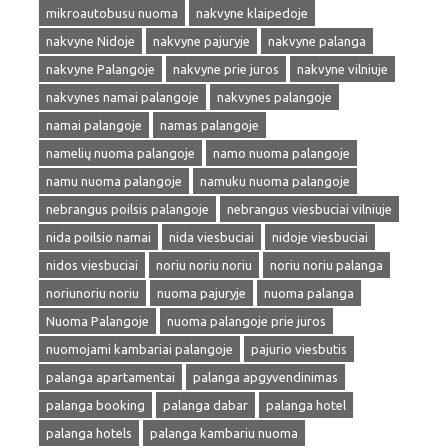
mikroautobusu nuoma
nakvyne klaipedoje
nakvyne Nidoje
nakvyne pajuryje
nakvyne palanga
nakvyne Palangoje
nakvyne prie juros
nakvyne vilniuje
nakvynes namai palangoje
nakvynes palangoje
namai palangoje
namas palangoje
namelių nuoma palangoje
namo nuoma palangoje
namu nuoma palangoje
namuku nuoma palangoje
nebrangus poilsis palangoje
nebrangus viesbuciai vilniuje
nida poilsio namai
nida viesbuciai
nidoje viesbuciai
nidos viesbuciai
noriu noriu noriu
noriu noriu palanga
noriunoriu noriu
nuoma pajuryje
nuoma palanga
Nuoma Palangoje
nuoma palangoje prie juros
nuomojami kambariai palangoje
pajurio viesbutis
palanga apartamentai
palanga apgyvendinimas
palanga booking
palanga dabar
palanga hotel
palanga hotels
palanga kambariu nuoma