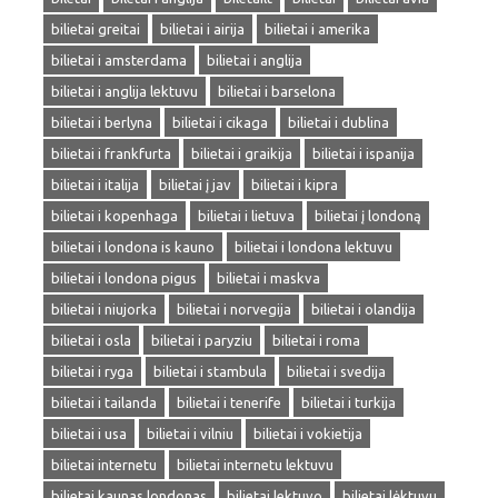
bilietai greitai
bilietai i airija
bilietai i amerika
bilietai i amsterdama
bilietai i anglija
bilietai i anglija lektuvu
bilietai i barselona
bilietai i berlyna
bilietai i cikaga
bilietai i dublina
bilietai i frankfurta
bilietai i graikija
bilietai i ispanija
bilietai i italija
bilietai į jav
bilietai i kipra
bilietai i kopenhaga
bilietai i lietuva
bilietai į londoną
bilietai i londona is kauno
bilietai i londona lektuvu
bilietai i londona pigus
bilietai i maskva
bilietai i niujorka
bilietai i norvegija
bilietai i olandija
bilietai i osla
bilietai i paryziu
bilietai i roma
bilietai i ryga
bilietai i stambula
bilietai i svedija
bilietai i tailanda
bilietai i tenerife
bilietai i turkija
bilietai i usa
bilietai i vilniu
bilietai i vokietija
bilietai internetu
bilietai internetu lektuvu
bilietai kaunas londonas
bilietai lektuvo
bilietai lėktuvu