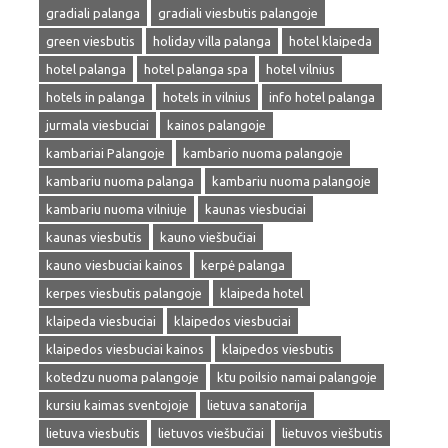
gradiali palanga
gradiali viesbutis palangoje
green viesbutis
holiday villa palanga
hotel klaipeda
hotel palanga
hotel palanga spa
hotel vilnius
hotels in palanga
hotels in vilnius
info hotel palanga
jurmala viesbuciai
kainos palangoje
kambariai Palangoje
kambario nuoma palangoje
kambariu nuoma palanga
kambariu nuoma palangoje
kambariu nuoma vilniuje
kaunas viesbuciai
kaunas viesbutis
kauno viešbučiai
kauno viesbuciai kainos
kerpė palanga
kerpes viesbutis palangoje
klaipeda hotel
klaipeda viesbuciai
klaipedos viesbuciai
klaipedos viesbuciai kainos
klaipedos viesbutis
kotedzu nuoma palangoje
ktu poilsio namai palangoje
kursiu kaimas sventojoje
lietuva sanatorija
lietuva viesbutis
lietuvos viešbučiai
lietuvos viešbutis