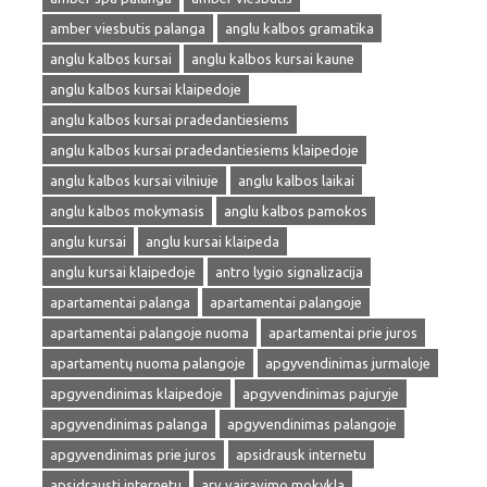
amber viesbutis palanga
anglu kalbos gramatika
anglu kalbos kursai
anglu kalbos kursai kaune
anglu kalbos kursai klaipedoje
anglu kalbos kursai pradedantiesiems
anglu kalbos kursai pradedantiesiems klaipedoje
anglu kalbos kursai vilniuje
anglu kalbos laikai
anglu kalbos mokymasis
anglu kalbos pamokos
anglu kursai
anglu kursai klaipeda
anglu kursai klaipedoje
antro lygio signalizacija
apartamentai palanga
apartamentai palangoje
apartamentai palangoje nuoma
apartamentai prie juros
apartamentų nuoma palangoje
apgyvendinimas jurmaloje
apgyvendinimas klaipedoje
apgyvendinimas pajuryje
apgyvendinimas palanga
apgyvendinimas palangoje
apgyvendinimas prie juros
apsidrausk internetu
apsidrausti internetu
arv vairavimo mokykla