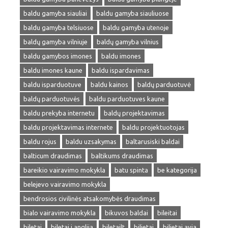
baldu gamyba siauliai
baldu gamyba siauliuose
baldu gamyba telsiuose
baldu gamyba utenoje
baldų gamyba vilniuje
baldų gamyba vilnius
baldu gamybos imones
baldu imones
baldu imones kaune
baldu ispardavimas
baldu isparduotuve
baldu kainos
baldų parduotuvė
baldų parduotuvės
baldu parduotuves kaune
baldu prekyba internetu
baldų projektavimas
baldu projektavimas internete
baldu projektuotojas
baldu rojus
baldu uzsakymas
baltarusiski baldai
balticum draudimas
baltikums draudimas
bareikio vairavimo mokykla
batu spinta
be kategorija
belejevo vairavimo mokykla
bendrosios civilinės atsakomybės draudimas
bialo vairavimo mokykla
bikuvos baldai
bileitai
biletai
biletai i anglija
biletailt
bilietai
bilietai avia