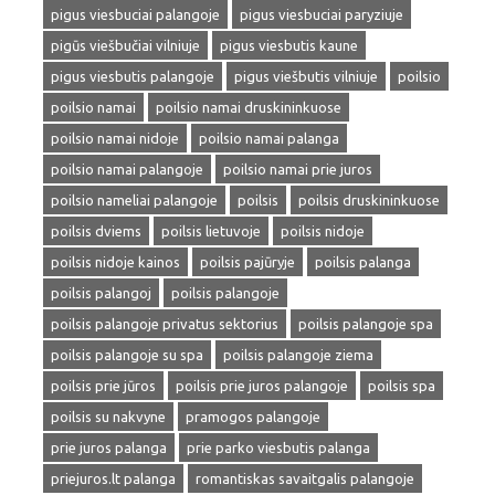
pigus viesbuciai palangoje
pigus viesbuciai paryziuje
pigūs viešbučiai vilniuje
pigus viesbutis kaune
pigus viesbutis palangoje
pigus viešbutis vilniuje
poilsio
poilsio namai
poilsio namai druskininkuose
poilsio namai nidoje
poilsio namai palanga
poilsio namai palangoje
poilsio namai prie juros
poilsio nameliai palangoje
poilsis
poilsis druskininkuose
poilsis dviems
poilsis lietuvoje
poilsis nidoje
poilsis nidoje kainos
poilsis pajūryje
poilsis palanga
poilsis palangoj
poilsis palangoje
poilsis palangoje privatus sektorius
poilsis palangoje spa
poilsis palangoje su spa
poilsis palangoje ziema
poilsis prie jūros
poilsis prie juros palangoje
poilsis spa
poilsis su nakvyne
pramogos palangoje
prie juros palanga
prie parko viesbutis palanga
priejuros.lt palanga
romantiskas savaitgalis palangoje