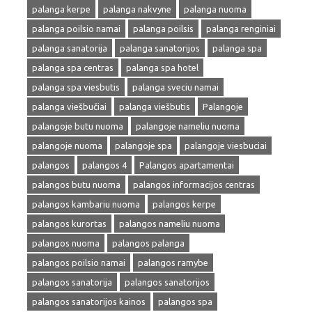
palanga kerpe
palanga nakvyne
palanga nuoma
palanga poilsio namai
palanga poilsis
palanga renginiai
palanga sanatorija
palanga sanatorijos
palanga spa
palanga spa centras
palanga spa hotel
palanga spa viesbutis
palanga sveciu namai
palanga viešbučiai
palanga viešbutis
Palangoje
palangoje butu nuoma
palangoje nameliu nuoma
palangoje nuoma
palangoje spa
palangoje viesbuciai
palangos
palangos 4
Palangos apartamentai
palangos butu nuoma
palangos informacijos centras
palangos kambariu nuoma
palangos kerpe
palangos kurortas
palangos nameliu nuoma
palangos nuoma
palangos palanga
palangos poilsio namai
palangos ramybe
palangos sanatorija
palangos sanatorijos
palangos sanatorijos kainos
palangos spa