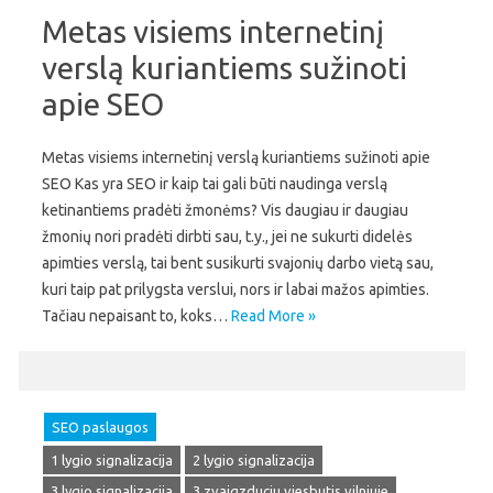
Metas visiems internetinį
verslą kuriantiems sužinoti
apie SEO
Metas visiems internetinį verslą kuriantiems sužinoti apie
SEO Kas yra SEO ir kaip tai gali būti naudinga verslą
ketinantiems pradėti žmonėms? Vis daugiau ir daugiau
žmonių nori pradėti dirbti sau, t.y., jei ne sukurti didelės
apimties verslą, tai bent susikurti svajonių darbo vietą sau,
kuri taip pat prilygsta verslui, nors ir labai mažos apimties.
Tačiau nepaisant to, koks…
Read More »
SEO paslaugos
1 lygio signalizacija
2 lygio signalizacija
3 lygio signalizacija
3 zvaigzduciu viesbutis vilniuje