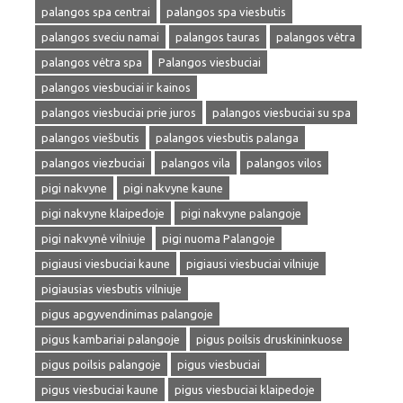
palangos spa centrai
palangos spa viesbutis
palangos sveciu namai
palangos tauras
palangos vėtra
palangos vėtra spa
Palangos viesbuciai
palangos viesbuciai ir kainos
palangos viesbuciai prie juros
palangos viesbuciai su spa
palangos viešbutis
palangos viesbutis palanga
palangos viezbuciai
palangos vila
palangos vilos
pigi nakvyne
pigi nakvyne kaune
pigi nakvyne klaipedoje
pigi nakvyne palangoje
pigi nakvynė vilniuje
pigi nuoma Palangoje
pigiausi viesbuciai kaune
pigiausi viesbuciai vilniuje
pigiausias viesbutis vilniuje
pigus apgyvendinimas palangoje
pigus kambariai palangoje
pigus poilsis druskininkuose
pigus poilsis palangoje
pigus viesbuciai
pigus viesbuciai kaune
pigus viesbuciai klaipedoje