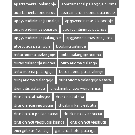
apartamentai palangoje
apartamentai palangoje nuoma
apartamentai prie juros
apartamentų nuoma palangoje
apgyvendinimas jurmaloje
apgyvendinimas klaipedoje
apgyvendinimas pajuryje
apgyvendinimas palanga
apgyvendinimas palangoje
apgyvendinimas prie juros
atostogos palangoje
booking palanga
butai nuomai palangoje
butai palangoje nuoma
butas palangoje nuoma
buto nuoma palanga
buto nuoma palangoje
buto nuoma parai vilniuje
butų nuoma palangoje
butu nuoma palangoje vasarai
diemedis palanga
druskininkai apgyvendinimas
druskininkai nakvyne
druskininkai spa
druskininkai viesbuciai
druskininkai viesbutis
druskininku poilsio namai
druskininku viesbuciai
druskininku viesbuciai kainos
druskininku viesbutis
energetikas šventoji
gamanta hotel palanga