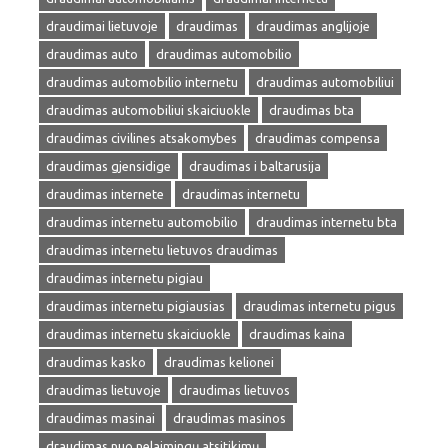
draudimai lietuvoje
draudimas
draudimas anglijoje
draudimas auto
draudimas automobilio
draudimas automobilio internetu
draudimas automobiliui
draudimas automobiliui skaiciuokle
draudimas bta
draudimas civilines atsakomybes
draudimas compensa
draudimas gjensidige
draudimas i baltarusija
draudimas internete
draudimas internetu
draudimas internetu automobilio
draudimas internetu bta
draudimas internetu lietuvos draudimas
draudimas internetu pigiau
draudimas internetu pigiausias
draudimas internetu pigus
draudimas internetu skaiciuokle
draudimas kaina
draudimas kasko
draudimas kelionei
draudimas lietuvoje
draudimas lietuvos
draudimas masinai
draudimas masinos
draudimas nuo nelaimingų atsitikimų