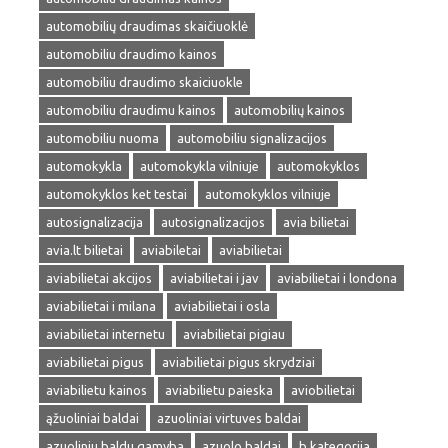
automobilių draudimas skaičiuoklė
automobiliu draudimo kainos
automobiliu draudimo skaiciuokle
automobiliu draudimu kainos
automobilių kainos
automobiliu nuoma
automobiliu signalizacijos
automokykla
automokykla vilniuje
automokyklos
automokyklos ket testai
automokyklos vilniuje
autosignalizacija
autosignalizacijos
avia bilietai
avia.lt bilietai
aviabiletai
aviabilietai
aviabilietai akcijos
aviabilietai i jav
aviabilietai i londona
aviabilietai i milana
aviabilietai i osla
aviabilietai internetu
aviabilietai pigiau
aviabilietai pigus
aviabilietai pigus skrydziai
aviabilietu kainos
aviabilietu paieska
aviobilietai
ąžuoliniai baldai
azuoliniai virtuves baldai
azuoliniu baldu gamyba
azuolo baldai
b kategorija