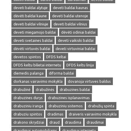
deveti baldai alytuje
deveti baldai kaunas
dėvėti baldai kaune
deveti baldai utenoje
deveti baldai vilniuje
deveti baldai vilnius
deveti miegamojo baldai
dėvėti odiniai baldai
deveti svetaines baldai
deveti vaikiski baldai
dėvėti virtuvės baldai
deveti virtuviniai baldai
devetos spintos
DFDS keltai
DFDS keltu bilietai internetu
DFDS keltu linija
diemedis palanga
diforma baldai
dorkanas vairavimo mokykla
dovanoja virtuves baldus
drabužinė
drabužinės
drabuzines baldai
drabuzines durys
drabuzines isplanavimas
drabuziniu iranga
drabuziniu sistemos
drabužių spinta
drabuziu spintos
dradimas
draiveris vairavimo mokykla
drakono skrydziai
draud
draudima
draudimai
draudimai automobiliams
draudimai internetu