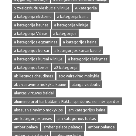
5 zvaigzduciu viesbuciai vilniuje
A kategorija
a kategorija eksternu
a kategorija kaina
a kategorija kaunas
a kategorija vilniuje
a kategorija Vilnius
a kategorijos
a kategorijos egzaminas
a kategorijos kaina
a kategorijos kursai
a kategorijos kursai kaune
a kategorijos kursai Vilniuje
a kategorijos laikymas
a kategorijos teises
a2 kategorija
ab lietuvos draudimas
abc vairavimo mokykla
abc vairavimo mokykla kaune
alanga viesbutis
alantas virtuves baldai
aliuminio profiliai baldams Raktai spintoms: sieninės spintos
alytaus vairavimo mokyklos
am kategorijos kaina
am kategorijos teises
am kategorijos testas
amber palace
amber palace palanga
amber palanga
amber spa palanga
amber viesbutis