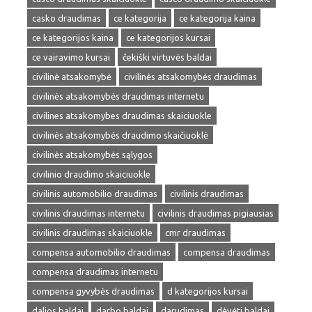
casko draudimas
ce kategorija
ce kategorija kaina
ce kategorijos kaina
ce kategorijos kursai
ce vairavimo kursai
čekiški virtuvės baldai
civilinė atsakomybė
civilinės atsakomybės draudimas
civilinės atsakomybės draudimas internetu
civilines atsakomybes draudimas skaiciuokle
civilinės atsakomybės draudimo skaičiuoklė
civilinės atsakomybės sąlygos
civilinio draudimo skaiciuokle
civilinis automobilio draudimas
civilinis draudimas
civilinis draudimas internetu
civilinis draudimas pigiausias
civilinis draudimas skaiciuokle
cmr draudimas
compensa automobilio draudimas
compensa draudimas
compensa draudimas internetu
compensa gyvybės draudimas
d kategorijos kursai
dalios baldai
darbo baldai
darudimas
dėvėti baldai