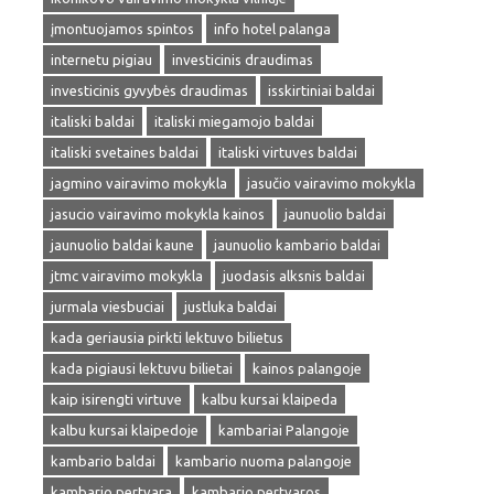
įmontuojamos spintos
info hotel palanga
internetu pigiau
investicinis draudimas
investicinis gyvybės draudimas
isskirtiniai baldai
italiski baldai
italiski miegamojo baldai
italiski svetaines baldai
italiski virtuves baldai
jagmino vairavimo mokykla
jasučio vairavimo mokykla
jasucio vairavimo mokykla kainos
jaunuolio baldai
jaunuolio baldai kaune
jaunuolio kambario baldai
jtmc vairavimo mokykla
juodasis alksnis baldai
jurmala viesbuciai
justluka baldai
kada geriausia pirkti lektuvo bilietus
kada pigiausi lektuvu bilietai
kainos palangoje
kaip isirengti virtuve
kalbu kursai klaipeda
kalbu kursai klaipedoje
kambariai Palangoje
kambario baldai
kambario nuoma palangoje
kambario pertvara
kambario pertvaros