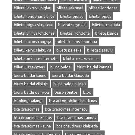
bilietai lektuvu pigiau
bilietai lektuvui
bilietai londonas
bilietai londonas vilnius
bilietai pigiau
bilietai pigus
bilietai pigus skrydziai
bilietai skrydziai
bilietai traukiniu
bilietai vilnius londonas
bilietas i londona
bilietų kainos
bilietu kainos i anglija
bilietu kainos i londona
bilietu kainos lektuvu
bilietu paieska
bilietų pasaulis
bilietu pirkimas internetu
bilietu rezervavimas
bilietu uzsakymas
biuro baldai
biuro baldai kaunas
biuro baldai kaune
biuro baldai klaipeda
biuro baldai vilniuje
biuro baldai vilnius
biuro baldu gamyba
biuro spintos
blog
booking palanga
bta automobilio draudimas
bta draudimas
bta draudimas internetu
bta draudimas kainos
bta draudimas kaunas
bta draudimas kaune
bta draudimas klaipeda
bta draudimas skaičiuoklė
bta draudimas vilnius