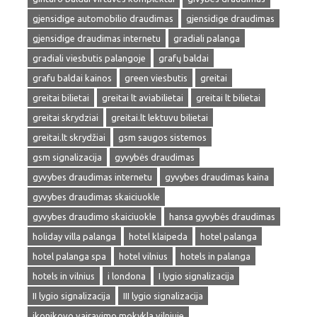
gjensidige automobilio draudimas
gjensidige draudimas
gjensidige draudimas internetu
gradiali palanga
gradiali viesbutis palangoje
grafų baldai
grafu baldai kainos
green viesbutis
greitai
greitai bilietai
greitai lt aviabilietai
greitai lt bilietai
greitai skrydziai
greitai.lt lektuvu bilietai
greitai.lt skrydžiai
gsm saugos sistemos
gsm signalizacija
gyvybės draudimas
gyvybes draudimas internetu
gyvybes draudimas kaina
gyvybes draudimas skaiciuokle
gyvybes draudimo skaiciuokle
hansa gyvybės draudimas
holiday villa palanga
hotel klaipeda
hotel palanga
hotel palanga spa
hotel vilnius
hotels in palanga
hotels in vilnius
i londona
I lygio signalizacija
II lygio signalizacija
III lygio signalizacija
ikonikovo vairavimo mokykla vilniuje