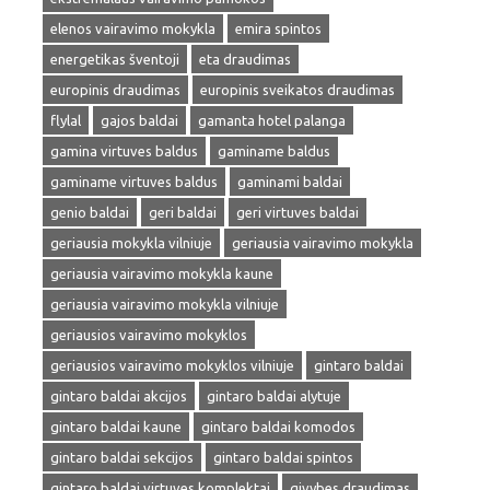
elenos vairavimo mokykla
emira spintos
energetikas šventoji
eta draudimas
europinis draudimas
europinis sveikatos draudimas
flylal
gajos baldai
gamanta hotel palanga
gamina virtuves baldus
gaminame baldus
gaminame virtuves baldus
gaminami baldai
genio baldai
geri baldai
geri virtuves baldai
geriausia mokykla vilniuje
geriausia vairavimo mokykla
geriausia vairavimo mokykla kaune
geriausia vairavimo mokykla vilniuje
geriausios vairavimo mokyklos
geriausios vairavimo mokyklos vilniuje
gintaro baldai
gintaro baldai akcijos
gintaro baldai alytuje
gintaro baldai kaune
gintaro baldai komodos
gintaro baldai sekcijos
gintaro baldai spintos
gintaro baldai virtuves komplektai
givybes draudimas