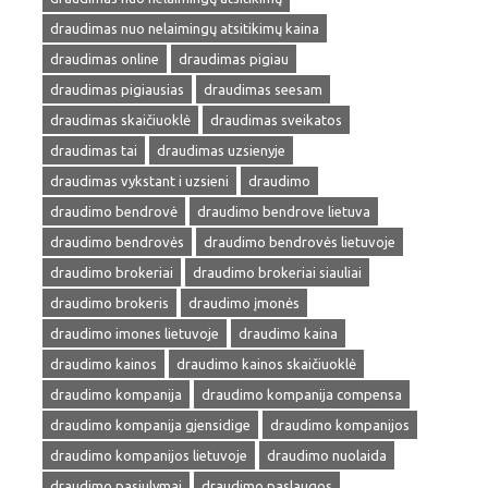
draudimas nuo nelaimingų atsitikimų kaina
draudimas online
draudimas pigiau
draudimas pigiausias
draudimas seesam
draudimas skaičiuoklė
draudimas sveikatos
draudimas tai
draudimas uzsienyje
draudimas vykstant i uzsieni
draudimo
draudimo bendrovė
draudimo bendrove lietuva
draudimo bendrovės
draudimo bendrovės lietuvoje
draudimo brokeriai
draudimo brokeriai siauliai
draudimo brokeris
draudimo įmonės
draudimo imones lietuvoje
draudimo kaina
draudimo kainos
draudimo kainos skaičiuoklė
draudimo kompanija
draudimo kompanija compensa
draudimo kompanija gjensidige
draudimo kompanijos
draudimo kompanijos lietuvoje
draudimo nuolaida
draudimo pasiulymai
draudimo paslaugos