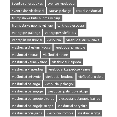
šventoji energetikas
sventoji viesbuciai
sventosios viesbuciai
tauras palanga
trakai viesbuciai
trumpalaike butu nuoma vilniuje
trumpalaike nuoma vilniuje
turkijos viesbuciai
vanagupe palanga
vanagupės viešbutis
ventspilis viesbuciai
viesbuciai
viesbuciai druskininkai
viešbučiai druskininkuose
viesbuciai jurmaloje
viesbuciai kaunas
viešbučiai kaune
viesbuciai kaune kainos
viesbuciai klaipeda
viešbučiai klaipėdoje
viesbuciai klaipedoje kainos
viešbučiai lietuvoje
viesbuciai londone
viešbučiai nidoje
viešbučiai palanga
viesbuciai palangoj
viesbuciai palangoje
viesbuciai palangoje akcija
viesbuciai palangoje akcijos
viesbuciai palangoje kainos
viesbuciai palangoje su spa
viesbuciai paryziuje
viesbuciai prie juros
viesbuciai romoje
viesbuciai ryga