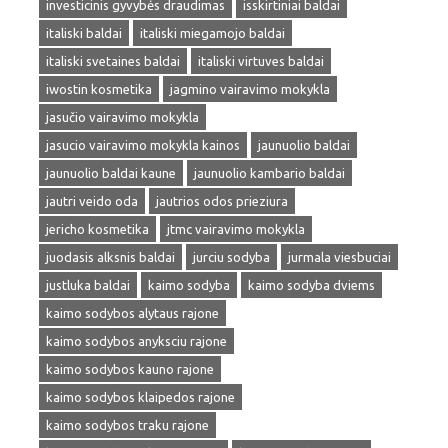
investicinis gyvybės draudimas
isskirtiniai baldai
italiski baldai
italiski miegamojo baldai
italiski svetaines baldai
italiski virtuves baldai
iwostin kosmetika
jagmino vairavimo mokykla
jasučio vairavimo mokykla
jasucio vairavimo mokykla kainos
jaunuolio baldai
jaunuolio baldai kaune
jaunuolio kambario baldai
jautri veido oda
jautrios odos prieziura
jericho kosmetika
jtmc vairavimo mokykla
juodasis alksnis baldai
jurciu sodyba
jurmala viesbuciai
justluka baldai
kaimo sodyba
kaimo sodyba dviems
kaimo sodybos alytaus rajone
kaimo sodybos anyksciu rajone
kaimo sodybos kauno rajone
kaimo sodybos klaipedos rajone
kaimo sodybos traku rajone