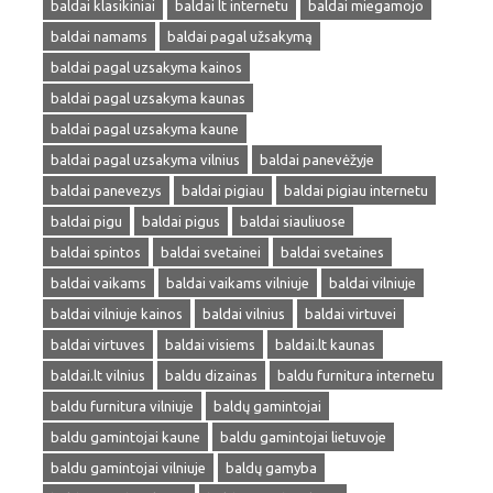
baldai klasikiniai
baldai lt internetu
baldai miegamojo
baldai namams
baldai pagal užsakymą
baldai pagal uzsakyma kainos
baldai pagal uzsakyma kaunas
baldai pagal uzsakyma kaune
baldai pagal uzsakyma vilnius
baldai panevėžyje
baldai panevezys
baldai pigiau
baldai pigiau internetu
baldai pigu
baldai pigus
baldai siauliuose
baldai spintos
baldai svetainei
baldai svetaines
baldai vaikams
baldai vaikams vilniuje
baldai vilniuje
baldai vilniuje kainos
baldai vilnius
baldai virtuvei
baldai virtuves
baldai visiems
baldai.lt kaunas
baldai.lt vilnius
baldu dizainas
baldu furnitura internetu
baldu furnitura vilniuje
baldų gamintojai
baldu gamintojai kaune
baldu gamintojai lietuvoje
baldu gamintojai vilniuje
baldų gamyba