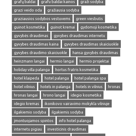
grafų baldai
grafu baldai kainos
graži sodyba
grazi veido oda
gražiausia sodyba
graziausios sodybos vestuvems
green viesbutis
guinot kosmetika
guinot kremai
gydomoji kosmetika
gyvybės draudimas
gyvybes draudimas internetu
gyvybes draudimas kaina
gyvybes draudimas skaiciuokle
gyvybes draudimo skaiciuokle
hansa gyvybės draudimas
heinzmann langai
hermio langai
hermio projektai
holiday villa palanga
hortus fratris kosmetika
hotel klaipeda
hotel palanga
hotel palanga spa
hotel vilnius
hotels in palanga
hotels in vilnius
hronas
hronas langai
hrono langai
idegio kosmetika
idegio kremas
ikonikovo vairavimo mokykla vilniuje
ilgakiemio sodyba
ilgakiemis sodyba
įmontuojamos spintos
info hotel palanga
internetu pigiau
investicinis draudimas