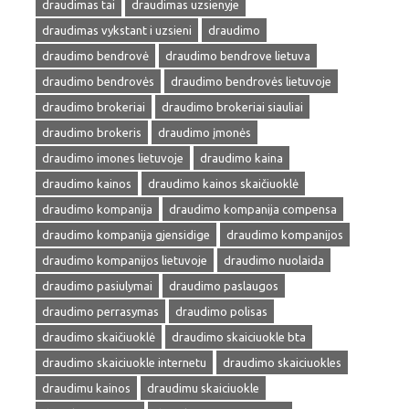
draudimas tai
draudimas uzsienyje
draudimas vykstant i uzsieni
draudimo
draudimo bendrovė
draudimo bendrove lietuva
draudimo bendrovės
draudimo bendrovės lietuvoje
draudimo brokeriai
draudimo brokeriai siauliai
draudimo brokeris
draudimo įmonės
draudimo imones lietuvoje
draudimo kaina
draudimo kainos
draudimo kainos skaičiuoklė
draudimo kompanija
draudimo kompanija compensa
draudimo kompanija gjensidige
draudimo kompanijos
draudimo kompanijos lietuvoje
draudimo nuolaida
draudimo pasiulymai
draudimo paslaugos
draudimo perrasymas
draudimo polisas
draudimo skaičiuoklė
draudimo skaiciuokle bta
draudimo skaiciuokle internetu
draudimo skaiciuokles
draudimu kainos
draudimu skaiciuokle