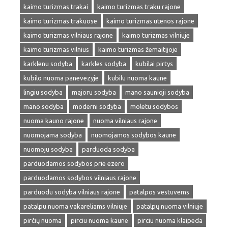
kaimo turizmas trakai
kaimo turizmas traku rajone
kaimo turizmas trakuose
kaimo turizmas utenos rajone
kaimo turizmas vilniaus rajone
kaimo turizmas vilniuje
kaimo turizmas vilnius
kaimo turizmas žemaitijoje
karklenu sodyba
karkles sodyba
kubilai pirtys
kubilo nuoma panevezyje
kubilu nuoma kaune
lingiu sodyba
majoru sodyba
mano saunioji sodyba
mano sodyba
moderni sodyba
moletu sodybos
nuoma kauno rajone
nuoma vilniaus rajone
nuomojama sodyba
nuomojamos sodybos kaune
nuomoju sodyba
parduoda sodyba
parduodamos sodybos prie ezero
parduodamos sodybos vilniaus rajone
parduodu sodyba vilniaus rajone
patalpos vestuvems
patalpu nuoma vakareliams vilniuje
patalpų nuoma vilniuje
pirčių nuoma
pirciu nuoma kaune
pirciu nuoma klaipeda