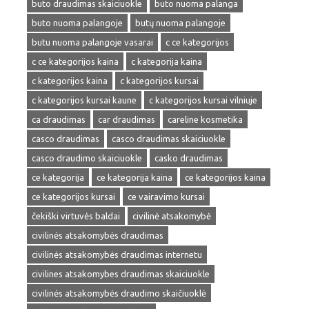
buto draudimas skaiciuokle
buto nuoma palanga
buto nuoma palangoje
butų nuoma palangoje
butu nuoma palangoje vasarai
c ce kategorijos
c ce kategorijos kaina
c kategorija kaina
c kategorijos kaina
c kategorijos kursai
c kategorijos kursai kaune
c kategorijos kursai vilniuje
ca draudimas
car draudimas
careline kosmetika
casco draudimas
casco draudimas skaiciuokle
casco draudimo skaiciuokle
casko draudimas
ce kategorija
ce kategorija kaina
ce kategorijos kaina
ce kategorijos kursai
ce vairavimo kursai
čekiški virtuvės baldai
civilinė atsakomybė
civilinės atsakomybės draudimas
civilinės atsakomybės draudimas internetu
civilines atsakomybes draudimas skaiciuokle
civilinės atsakomybės draudimo skaičiuoklė