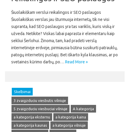
Šiuolaikiškam verslui reikalingos ir SEO paslaugos
Šiuolaikiškas verslas jau šturmuoja internetą, tik ne visi
supranta, kad SEO paslaugos yra tas variklis, kuris viską ir
užveda. Netikite? Viskas labai paprasta ir elementaru kaip
sekliui Šerlohui. Žinoma, tam, kad pradėti verslą
internetinėje erdvėje, pirmiausia būtina susikurti patrauklų,
patogų internetinį puslapį. Bet iškarto kyla klausimas, ar po
svetainės kūrimo darbų, po…
Read More »
Skelbimai
3 zvaigzduciu viesbutis vilniuje
5 zvaigzduciu viesbuciai vilniuje
A kategorija
a kategorija eksternu
a kategorija kaina
a kategorija kaunas
a kategorija vilniuje