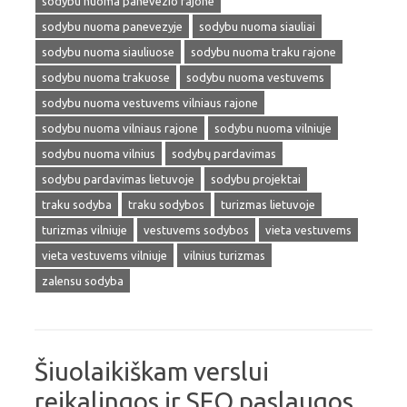
sodybu nuoma panevezio rajone
sodybu nuoma panevezyje
sodybu nuoma siauliai
sodybu nuoma siauliuose
sodybu nuoma traku rajone
sodybu nuoma trakuose
sodybu nuoma vestuvems
sodybu nuoma vestuvems vilniaus rajone
sodybu nuoma vilniaus rajone
sodybu nuoma vilniuje
sodybu nuoma vilnius
sodybų pardavimas
sodybu pardavimas lietuvoje
sodybu projektai
traku sodyba
traku sodybos
turizmas lietuvoje
turizmas vilniuje
vestuvems sodybos
vieta vestuvems
vieta vestuvems vilniuje
vilnius turizmas
zalensu sodyba
Šiuolaikiškam verslui
reikalingos ir SEO paslaugos