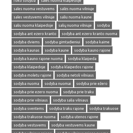
roko sodyba
sales nuoma klaipedoje
sales nuoma vestuvems
salės nuoma vilniuje
sales vestuvems vilniuje
saliu nuoma kaune
saliu nuoma klaipedoje
salių nuoma vilniuje
sodyba
sodyba ant ezero kranto
sodyba ant ezero kranto nuoma
sodyba dviems
sodyba gimtadieniui
sodyba kaime
sodyba kaunas
sodyba kaune
sodyba kauno rajone
sodyba kauno rajone nuoma
sodyba klaipeda
sodyba klaipedoje
sodyba klaipedos rajone
sodyba moletu rajone
sodyba netoli vilniaus
sodyba nuoma
sodyba nuomai
sodyba prie ežero
sodyba prie ezero nuoma
sodyba prie traku
sodyba prie vilniaus
sodyba salia vilniaus
sodyba sventems
sodyba traku rajone
sodyba trakuose
sodyba trakuose nuoma
sodyba utenos rajone
sodyba vestuvems
sodyba vestuvems kaune