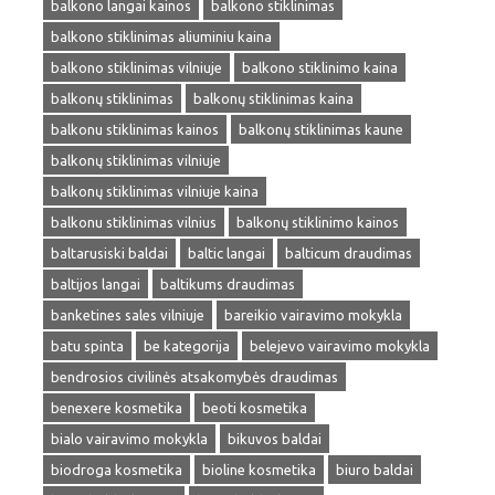
balkono langai kainos
balkono stiklinimas
balkono stiklinimas aliuminiu kaina
balkono stiklinimas vilniuje
balkono stiklinimo kaina
balkonų stiklinimas
balkonų stiklinimas kaina
balkonu stiklinimas kainos
balkonų stiklinimas kaune
balkonų stiklinimas vilniuje
balkonų stiklinimas vilniuje kaina
balkonu stiklinimas vilnius
balkonų stiklinimo kainos
baltarusiski baldai
baltic langai
balticum draudimas
baltijos langai
baltikums draudimas
banketines sales vilniuje
bareikio vairavimo mokykla
batu spinta
be kategorija
belejevo vairavimo mokykla
bendrosios civilinės atsakomybės draudimas
benexere kosmetika
beoti kosmetika
bialo vairavimo mokykla
bikuvos baldai
biodroga kosmetika
bioline kosmetika
biuro baldai