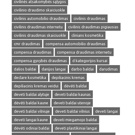
civilinės atsakomybės sąlygos
civilinio draudimo skaiciuokle
civilinis automobilio draudimas
civilinis draudimas
civilinis draudimas internetu
civilinis draudimas pigiausias
civilinis draudimas skaiciuokle
clinians kosmetika
cmr draudimas
compensa automobilio draudimas
compensa draudimas
compensa draudimas internetu
compensa gyvybės draudimas
d kategorijos kursai
dalios baldai
danijos langai
darbo baldai
darudimas
declare kosmetika
depiliacinis kremas
depiliacinis kremas veidui
dėvėti baldai
deveti baldai alytuje
deveti baldai kaunas
dėvėti baldai kaune
deveti baldai utenoje
deveti baldai vilniuje
deveti baldai vilnius
deveti langai
deveti langai kaune
deveti miegamojo baldai
dėvėti odiniai baldai
deveti plastikiniai langai