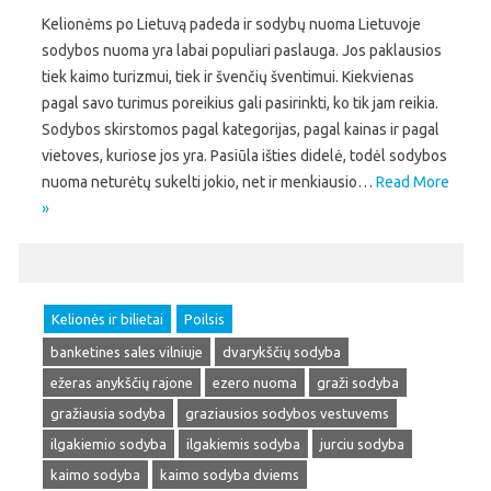
Kelionėms po Lietuvą padeda ir sodybų nuoma Lietuvoje
sodybos nuoma yra labai populiari paslauga. Jos paklausios
tiek kaimo turizmui, tiek ir švenčių šventimui. Kiekvienas
pagal savo turimus poreikius gali pasirinkti, ko tik jam reikia.
Sodybos skirstomos pagal kategorijas, pagal kainas ir pagal
vietoves, kuriose jos yra. Pasiūla išties didelė, todėl sodybos
nuoma neturėtų sukelti jokio, net ir menkiausio…
Read More
»
Kelionės ir bilietai
Poilsis
banketines sales vilniuje
dvarykščių sodyba
ežeras anykščių rajone
ezero nuoma
graži sodyba
gražiausia sodyba
graziausios sodybos vestuvems
ilgakiemio sodyba
ilgakiemis sodyba
jurciu sodyba
kaimo sodyba
kaimo sodyba dviems