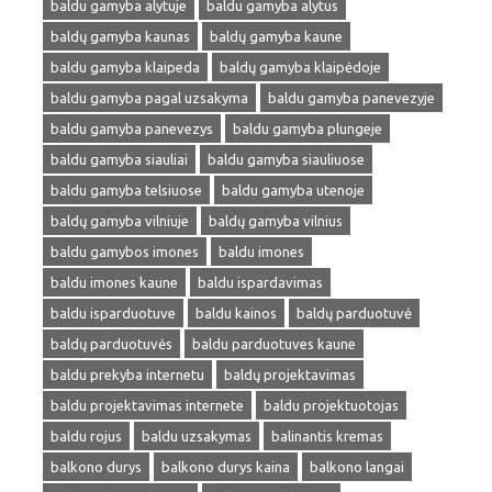
baldu gamyba alytuje
baldu gamyba alytus
baldų gamyba kaunas
baldų gamyba kaune
baldu gamyba klaipeda
baldų gamyba klaipėdoje
baldu gamyba pagal uzsakyma
baldu gamyba panevezyje
baldu gamyba panevezys
baldu gamyba plungeje
baldu gamyba siauliai
baldu gamyba siauliuose
baldu gamyba telsiuose
baldu gamyba utenoje
baldų gamyba vilniuje
baldų gamyba vilnius
baldu gamybos imones
baldu imones
baldu imones kaune
baldu ispardavimas
baldu isparduotuve
baldu kainos
baldų parduotuvė
baldų parduotuvės
baldu parduotuves kaune
baldu prekyba internetu
baldų projektavimas
baldu projektavimas internete
baldu projektuotojas
baldu rojus
baldu uzsakymas
balinantis kremas
balkono durys
balkono durys kaina
balkono langai