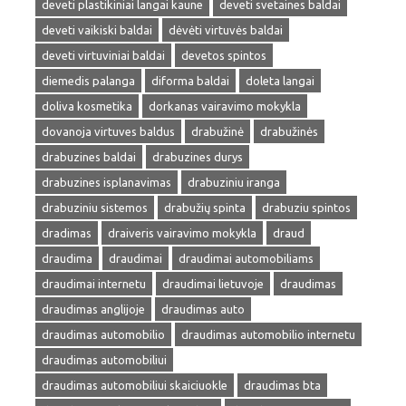
deveti plastikiniai langai kaune
deveti svetaines baldai
deveti vaikiski baldai
dėvėti virtuvės baldai
deveti virtuviniai baldai
devetos spintos
diemedis palanga
diforma baldai
doleta langai
doliva kosmetika
dorkanas vairavimo mokykla
dovanoja virtuves baldus
drabužinė
drabužinės
drabuzines baldai
drabuzines durys
drabuzines isplanavimas
drabuziniu iranga
drabuziniu sistemos
drabužių spinta
drabuziu spintos
dradimas
draiveris vairavimo mokykla
draud
draudima
draudimai
draudimai automobiliams
draudimai internetu
draudimai lietuvoje
draudimas
draudimas anglijoje
draudimas auto
draudimas automobilio
draudimas automobilio internetu
draudimas automobiliui
draudimas automobiliui skaiciuokle
draudimas bta