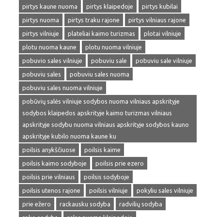
pirtys kaune nuoma
pirtys klaipedoje
pirtys kubilai
pirtys nuoma
pirtys traku rajone
pirtys vilniaus rajone
pirtys vilniuje
plateliai kaimo turizmas
plotai vilniuje
plotu nuoma kaune
plotu nuoma vilniuje
pobuvio sales vilniuje
pobuviu sale
pobuviu sale vilniuje
pobuviu sales
pobuviu sales nuoma
pobuviu sales nuoma vilniuje
pobūvių salės vilniuje sodybos nuoma vilniaus apskrityje
sodybos klaipedos apskrityje kaimo turizmas vilniaus
apskrityje sodybu nuoma vilniaus apskrityje sodybos kauno
apskrityje kubilo nuoma kaune ku
poilsis anykščiuose
poilsis kaime
poilsis kaimo sodyboje
poilsis prie ezero
poilsis prie vilniaus
poilsis sodyboje
poilsis utenos rajone
poilsis vilniuje
pokyliu sales vilniuje
prie ežero
rackausku sodyba
radvilių sodyba