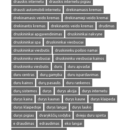
drauskis internetu
drauskis internetu pigiau
drausti automobili internetu
drekinamasis kremas
drekinamasis veido kremas
drekinamieji veido kremai
drekinantis kremas
drekinantis veido kremas
drudimas
druskininkai apgyvendinimas
druskininkai nakvyne
druskininkai spa
druskininkai viesbuciai
druskininkai viesbutis
druskininku poilsio namai
druskininku viesbuciai
druskininku viesbuciai kainos
druskininku viesbutis
duris
duru apvadai
duru centras
durų gamyba
duru ispardavimas
duru kainos
durų pasaulis
duru rankenos
durų sistemos
durys
durys akcija
durys internetu
durys kaina
durys kaunas
durys kaune
durys klaipeda
durys klaipedoje
durys langai
durys lauko
durys pigiau
dvarykščių sodyba
dvieju duru spinta
e draudimas
edraudimas
eko langai