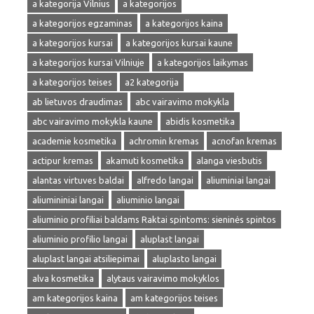
a kategorija Vilnius
a kategorijos
a kategorijos egzaminas
a kategorijos kaina
a kategorijos kursai
a kategorijos kursai kaune
a kategorijos kursai Vilniuje
a kategorijos laikymas
a kategorijos teises
a2 kategorija
ab lietuvos draudimas
abc vairavimo mokykla
abc vairavimo mokykla kaune
abidis kosmetika
academie kosmetika
achromin kremas
acnofan kremas
actipur kremas
akamuti kosmetika
alanga viesbutis
alantas virtuves baldai
alfredo langai
aliuminiai langai
aliumininiai langai
aliuminio langai
aliuminio profiliai baldams Raktai spintoms: sieninės spintos
aliuminio profilio langai
aluplast langai
aluplast langai atsiliepimai
aluplasto langai
alva kosmetika
alytaus vairavimo mokyklos
am kategorijos kaina
am kategorijos teises