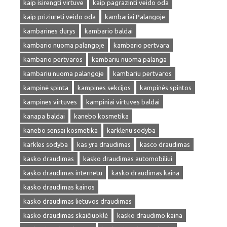
kaip isirengti virtuve
kaip pagrazinti veido oda
kaip priziureti veido oda
kambariai Palangoje
kambarines durys
kambario baldai
kambario nuoma palangoje
kambario pertvara
kambario pertvaros
kambariu nuoma palanga
kambariu nuoma palangoje
kambariu pertvaros
kampinė spinta
kampines sekcijos
kampinės spintos
kampines virtuves
kampiniai virtuves baldai
kanapa baldai
kanebo kosmetika
kanebo sensai kosmetika
karklenu sodyba
karkles sodyba
kas yra draudimas
kasco draudimas
kasko draudimas
kasko draudimas automobiliui
kasko draudimas internetu
kasko draudimas kaina
kasko draudimas kainos
kasko draudimas lietuvos draudimas
kasko draudimas skaičiuoklė
kasko draudimo kaina