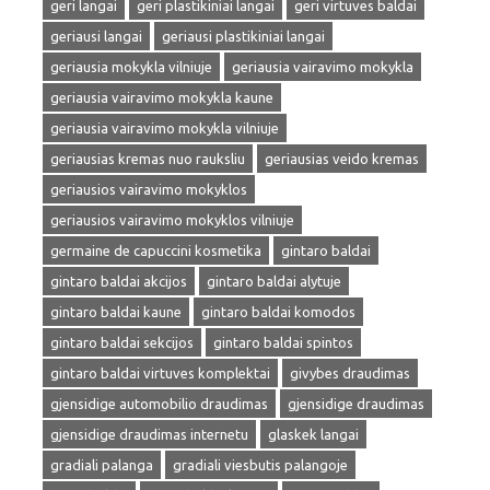
geri langai
geri plastikiniai langai
geri virtuves baldai
geriausi langai
geriausi plastikiniai langai
geriausia mokykla vilniuje
geriausia vairavimo mokykla
geriausia vairavimo mokykla kaune
geriausia vairavimo mokykla vilniuje
geriausias kremas nuo rauksliu
geriausias veido kremas
geriausios vairavimo mokyklos
geriausios vairavimo mokyklos vilniuje
germaine de capuccini kosmetika
gintaro baldai
gintaro baldai akcijos
gintaro baldai alytuje
gintaro baldai kaune
gintaro baldai komodos
gintaro baldai sekcijos
gintaro baldai spintos
gintaro baldai virtuves komplektai
givybes draudimas
gjensidige automobilio draudimas
gjensidige draudimas
gjensidige draudimas internetu
glaskek langai
gradiali palanga
gradiali viesbutis palangoje