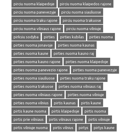
pirciu nuoma klaipedoje
pirciu nuoma klaipedos rajone
pirciu nuoma panevezyje
pirciu nuoma siauliuose
pirciu nuoma traku rajone
pirciu nuoma trakuose
pirciu nuoma vilniaus rajone
pirciu nuoma vilniuje
pirksiu sodyba
pirties
pirties kubilas
pirties nuoma
pirties nuoma jonavoje
pirties nuoma kaunas
pirties nuoma kaune
pirties nuoma kauno raj
pirties nuoma kauno rajone
pirties nuoma klaipedoje
pirties nuoma panevezio rajone
pirties nuoma panevezyje
pirties nuoma siauliuose
pirties nuoma traku rajone
pirties nuoma trakuose
pirties nuoma vilniaus raj
pirties nuoma vilniaus rajone
pirties nuoma vilniuje
pirties nuoma vilnius
pirtis kaunas
pirtis kaune
pirtis kaune nuoma
pirtis klaipedoje
pirtis nuoma
pirtis prie vilniaus
pirtis vilniaus rajone
pirtis vilniuje
pirtis vilniuje nuoma
pirtis vilnius
pirtys
pirtys kaune