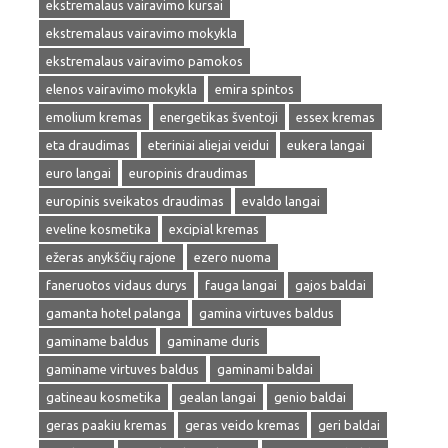
ekstremalaus vairavimo kursai
ekstremalaus vairavimo mokykla
ekstremalaus vairavimo pamokos
elenos vairavimo mokykla
emira spintos
emolium kremas
energetikas šventoji
essex kremas
eta draudimas
eteriniai aliejai veidui
eukera langai
euro langai
europinis draudimas
europinis sveikatos draudimas
evaldo langai
eveline kosmetika
excipial kremas
ežeras anykščių rajone
ezero nuoma
faneruotos vidaus durys
fauga langai
gajos baldai
gamanta hotel palanga
gamina virtuves baldus
gaminame baldus
gaminame duris
gaminame virtuves baldus
gaminami baldai
gatineau kosmetika
gealan langai
genio baldai
geras paakiu kremas
geras veido kremas
geri baldai