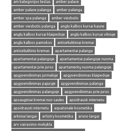
am kategorijos testas
amber palace
amber palace palanga
amber palanga
amber spa palanga
amber viesbutis
amber viesbutis palanga
anglu kalbos kursai kaune
anglu kalbos kursai klaipedoje
anglu kalbos kursai vilniuje
anglu kalbos pamokos
anticeliulitiniai kremai
anticeliulitinis kremas
apartamentai palanga
apartamentai palangoje
apartamentai palangoje nuoma
apartamentai prie juros
apartamentų nuoma palangoje
apgyvendinimas jurmaloje
apgyvendinimas klaipedoje
apgyvendinimas pajuryje
apgyvendinimas palanga
apgyvendinimas palangoje
apgyvendinimas prie juros
apsauginiai kremai nuo saules
apsidrausk internetu
apsidrausti internetu
aquatonale kosmetika
arkiniai langai
artistry kosmetika
aruno langai
arv vairavimo mokykla