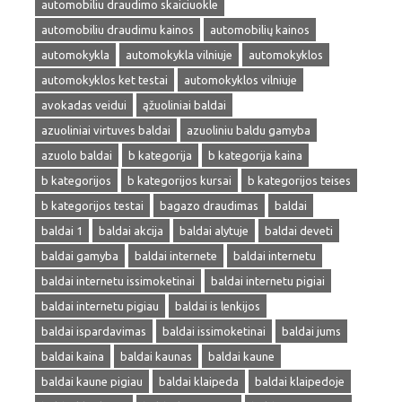
automobiliu draudimo skaiciuokle
automobiliu draudimu kainos
automobilių kainos
automokykla
automokykla vilniuje
automokyklos
automokyklos ket testai
automokyklos vilniuje
avokadas veidui
ąžuoliniai baldai
azuoliniai virtuves baldai
azuoliniu baldu gamyba
azuolo baldai
b kategorija
b kategorija kaina
b kategorijos
b kategorijos kursai
b kategorijos teises
b kategorijos testai
bagazo draudimas
baldai
baldai 1
baldai akcija
baldai alytuje
baldai deveti
baldai gamyba
baldai internete
baldai internetu
baldai internetu issimoketinai
baldai internetu pigiai
baldai internetu pigiau
baldai is lenkijos
baldai ispardavimas
baldai issimoketinai
baldai jums
baldai kaina
baldai kaunas
baldai kaune
baldai kaune pigiau
baldai klaipeda
baldai klaipedoje