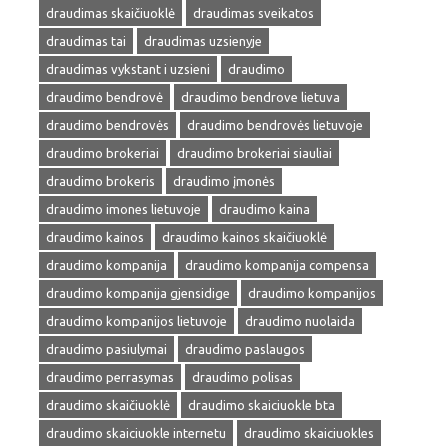
draudimas skaičiuoklė
draudimas sveikatos
draudimas tai
draudimas uzsienyje
draudimas vykstant i uzsieni
draudimo
draudimo bendrovė
draudimo bendrove lietuva
draudimo bendrovės
draudimo bendrovės lietuvoje
draudimo brokeriai
draudimo brokeriai siauliai
draudimo brokeris
draudimo įmonės
draudimo imones lietuvoje
draudimo kaina
draudimo kainos
draudimo kainos skaičiuoklė
draudimo kompanija
draudimo kompanija compensa
draudimo kompanija gjensidige
draudimo kompanijos
draudimo kompanijos lietuvoje
draudimo nuolaida
draudimo pasiulymai
draudimo paslaugos
draudimo perrasymas
draudimo polisas
draudimo skaičiuoklė
draudimo skaiciuokle bta
draudimo skaiciuokle internetu
draudimo skaiciuokles