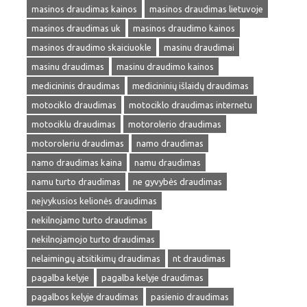
masinos draudimas kainos
masinos draudimas lietuvoje
masinos draudimas uk
masinos draudimo kainos
masinos draudimo skaiciuokle
masinu draudimai
masinu draudimas
masinu draudimo kainos
medicininis draudimas
medicininių išlaidų draudimas
motociklo draudimas
motociklo draudimas internetu
motociklu draudimas
motorolerio draudimas
motoroleriu draudimas
namo draudimas
namo draudimas kaina
namu draudimas
namu turto draudimas
ne gyvybės draudimas
neįvykusios kelionės draudimas
nekilnojamo turto draudimas
nekilnojamojo turto draudimas
nelaimingų atsitikimų draudimas
nt draudimas
pagalba kelyje
pagalba kelyje draudimas
pagalbos kelyje draudimas
pasienio draudimas