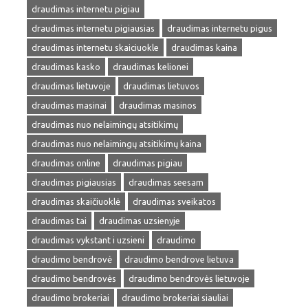
draudimas internetu pigiau
draudimas internetu pigiausias
draudimas internetu pigus
draudimas internetu skaiciuokle
draudimas kaina
draudimas kasko
draudimas kelionei
draudimas lietuvoje
draudimas lietuvos
draudimas masinai
draudimas masinos
draudimas nuo nelaimingų atsitikimų
draudimas nuo nelaimingų atsitikimų kaina
draudimas online
draudimas pigiau
draudimas pigiausias
draudimas seesam
draudimas skaičiuoklė
draudimas sveikatos
draudimas tai
draudimas uzsienyje
draudimas vykstant i uzsieni
draudimo
draudimo bendrovė
draudimo bendrove lietuva
draudimo bendrovės
draudimo bendrovės lietuvoje
draudimo brokeriai
draudimo brokeriai siauliai