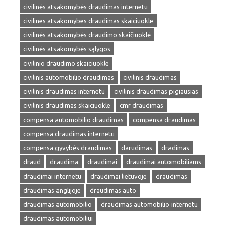
civilinės atsakomybės draudimas internetu
civilines atsakomybes draudimas skaiciuokle
civilinės atsakomybės draudimo skaičiuoklė
civilinės atsakomybės sąlygos
civilinio draudimo skaiciuokle
civilinis automobilio draudimas
civilinis draudimas
civilinis draudimas internetu
civilinis draudimas pigiausias
civilinis draudimas skaiciuokle
cmr draudimas
compensa automobilio draudimas
compensa draudimas
compensa draudimas internetu
compensa gyvybės draudimas
darudimas
dradimas
draud
draudima
draudimai
draudimai automobiliams
draudimai internetu
draudimai lietuvoje
draudimas
draudimas anglijoje
draudimas auto
draudimas automobilio
draudimas automobilio internetu
draudimas automobiliui