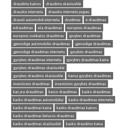
draudimu kainos
draudimu skaiciuokle
drauskis internetu
drauskis internetu pigiau
drausti automobili internetu
drudimas
e draudimas
edraudimas
eta draudimas
europinis draudimas
europinis sveikatos draudimas
givybes draudimas
gjensidige automobilio draudimas
gjensidige draudimas
gjensidige draudimas internetu
gyvybės draudimas
gyvybes draudimas internetu
gyvybes draudimas kaina
gyvybes draudimas skaiciuokle
gyvybes draudimo skaiciuokle
hansa gyvybės draudimas
investicinis draudimas
investicinis gyvybės draudimas
kas yra draudimas
kasco draudimas
kasko draudimas
kasko draudimas automobiliui
kasko draudimas internetu
kasko draudimas kaina
kasko draudimas kainos
kasko draudimas lietuvos draudimas
kasko draudimas skaičiuoklė
kasko draudimo kaina