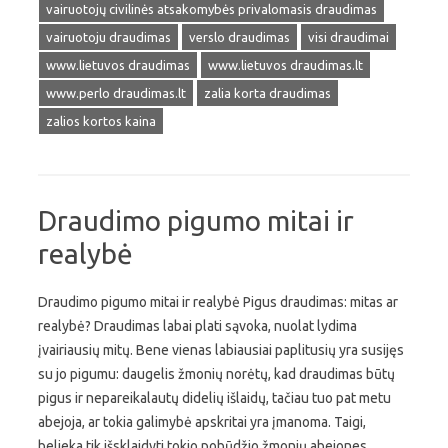
vairuotojų civilinės atsakomybės privalomasis draudimas
vairuotoju draudimas
verslo draudimas
visi draudimai
www.lietuvos draudimas
www.lietuvos draudimas.lt
www.perlo draudimas.lt
zalia korta draudimas
zalios kortos kaina
Draudimo pigumo mitai ir
realybė
Draudimo pigumo mitai ir realybė Pigus draudimas: mitas ar
realybė? Draudimas labai plati sąvoka, nuolat lydima
įvairiausių mitų. Bene vienas labiausiai paplitusių yra susijęs
su jo pigumu: daugelis žmonių norėtų, kad draudimas būtų
pigus ir nepareikalautų didelių išlaidų, tačiau tuo pat metu
abejoja, ar tokia galimybė apskritai yra įmanoma. Taigi,
belieka tik išsklaidyti tokio pobūdžio žmonių abejones,