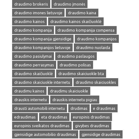
draudimo brokeris
draudimo įmonės
draudimo imones lietuvoje
draudimo kaina
draudimo kainos
draudimo kainos skaičiuoklė
draudimo kompanija
draudimo kompanija compensa
draudimo kompanija gjensidige
draudimo kompanijos
draudimo kompanijos lietuvoje
draudimo nuolaida
draudimo pasiulymai
draudimo paslaugos
draudimo perrasymas
draudimo polisas
draudimo skaičiuoklė
draudimo skaiciuokle bta
draudimo skaiciuokle internetu
draudimo skaiciuokles
draudimu kainos
draudimu skaiciuokle
drauskis internetu
drauskis internetu pigiau
drausti automobili internetu
drudimas
e draudimas
edraudimas
eta draudimas
europinis draudimas
europinis sveikatos draudimas
givybes draudimas
gjensidige automobilio draudimas
gjensidige draudimas