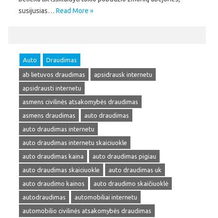
susijusias…
Read More »
Auto
Draudimas
ab lietuvos draudimas
apsidrausk internetu
apsidrausti internetu
asmens civilinės atsakomybės draudimas
asmens draudimas
auto draudimas
auto draudimas internetu
auto draudimas internetu skaiciuokle
auto draudimas kaina
auto draudimas pigiau
auto draudimas skaiciuokle
auto draudimas uk
auto draudimo kainos
auto draudimo skaičiuoklė
autodraudimas
automobiliai internetu
automobilio civilinės atsakomybės draudimas