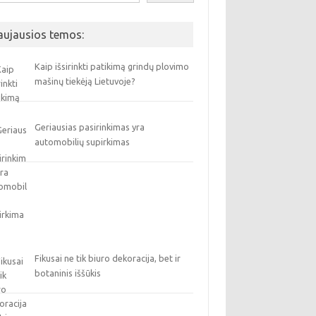
aujausios temos:
Kaip išsirinkti patikimą grindų plovimo
mašinų tiekėją Lietuvoje?
Geriausias pasirinkimas yra
automobilių supirkimas
Fikusai ne tik biuro dekoracija, bet ir
botaninis iššūkis