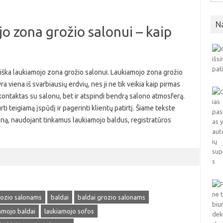
N
o zona grožio salonui – kaip
iška laukiamojo zona grožio salonui. Laukiamojo zona grožio
ra viena iš svarbiausių erdvių, nes ji ne tik veikia kaip pirmas
kontaktas su salonu, bet ir atspindi bendrą salono atmosferą.
i teigiamą įspūdį ir pagerinti klientų patirtį. Šiame tekste
oną, naudojant tinkamus laukiamojo baldus, registratūros
rozio salonams
baldai
baldai grozio salonams
amojo baldai
laukiamojo sofos