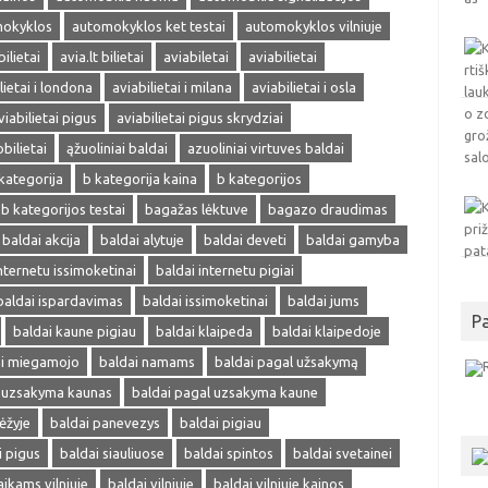
okyklos
automokyklos ket testai
automokyklos vilniuje
bilietai
avia.lt bilietai
aviabiletai
aviabilietai
lietai i londona
aviabilietai i milana
aviabilietai i osla
viabilietai pigus
aviabilietai pigus skrydziai
obilietai
ąžuoliniai baldai
azuoliniai virtuves baldai
kategorija
b kategorija kaina
b kategorijos
b kategorijos testai
bagažas lėktuve
bagazo draudimas
baldai akcija
baldai alytuje
baldai deveti
baldai gamyba
nternetu issimoketinai
baldai internetu pigiai
baldai ispardavimas
baldai issimoketinai
baldai jums
P
baldai kaune pigiau
baldai klaipeda
baldai klaipedoje
ai miegamojo
baldai namams
baldai pagal užsakymą
l uzsakyma kaunas
baldai pagal uzsakyma kaune
ėžyje
baldai panevezys
baldai pigiau
i pigus
baldai siauliuose
baldai spintos
baldai svetainei
aikams vilniuje
baldai vilniuje
baldai vilniuje kainos