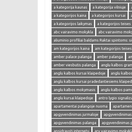
a kategorija kaunas
a kategorija vilniuje
a kategorijos kaina
a kategorijos kursai
a kategorijos laikymas
a kategorijos teises
abc vairavimo mokykla
abc vairavimo mok
aliuminio profiliai baldams Raktai spintoms: s
am kategorijos kaina
am kategorijos teises
amber palace palanga
amber palanga
am
amber viesbutis palanga
anglu kalbos gra
anglu kalbos kursai klaipedoje
anglu kalbo
anglu kalbos kursai pradedantiesiems klaiped
anglu kalbos mokymasis
anglu kalbos pam
anglu kursai klaipedoje
antro lygio signaliza
apartamentai palangoje nuoma
apartament
apgyvendinimas jurmaloje
apgyvendinimas 
apgyvendinimas palanga
apgyvendinimas 
apsidrausti internetu
arv vairavimo mokykl