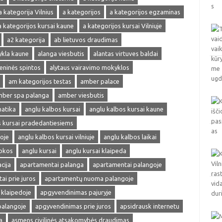
a kategorija Vilnius
a kategorijos
a kategorijos egzaminas
a kategorijos kursai kaune
a kategorijos kursai Vilniuje
a2 kategorija
ab lietuvos draudimas
ykla kaune
alanga viesbutis
alantas virtuves baldai
ieninės spintos
alytaus vairavimo mokyklos
am kategorijos testas
amber palace
ber spa palanga
amber viesbutis
matika
anglu kalbos kursai
anglu kalbos kursai kaune
s kursai pradedantiesiems
oje
anglu kalbos kursai vilniuje
anglu kalbos laikai
okos
anglu kursai
anglu kursai klaipeda
cija
apartamentai palanga
apartamentai palangoje
ai prie juros
apartamentų nuoma palangoje
klaipedoje
apgyvendinimas pajuryje
palangoje
apgyvendinimas prie juros
apsidrausk internetu
a
asmens civilinės atsakomybės draudimas