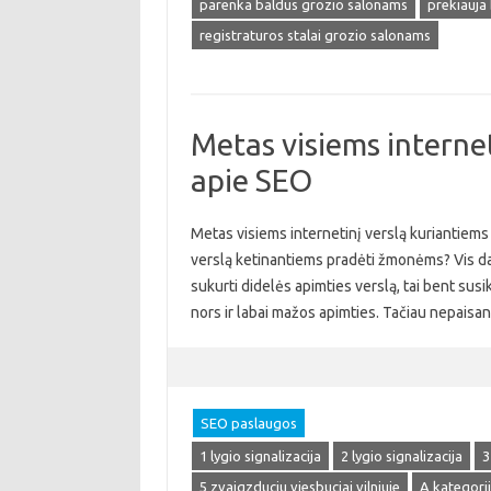
parenka baldus grozio salonams
prekiauja
registraturos stalai grozio salonams
Metas visiems internet
apie SEO
Metas visiems internetinį verslą kuriantiems 
verslą ketinantiems pradėti žmonėms? Vis daugi
sukurti didelės apimties verslą, tai bent susik
nors ir labai mažos apimties. Tačiau nepaisa
SEO paslaugos
1 lygio signalizacija
2 lygio signalizacija
3
5 zvaigzduciu viesbuciai vilniuje
A kategori