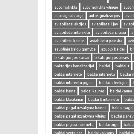
automokykla
automokykla vilniuje
autom
autosignalizacija
autosignalizacijos
avia 
aviabilietai akcijos
aviabilietai i jav
aviabi
aviabilietai internetu
aviabilietai pigiau
a
aviabilietu kainos
aviabilietu paieska
avi
azuoliniu baldu gamyba
azuolo baldai
b 
b kategorijos kursai
b kategorijos teises
bakterijos kanalizacijai
baldai
baldai 1
baldai internete
baldai internetu
baldai i
baldai internetu pigiau
baldai is lenkijos
baldai kaina
baldai kaunas
baldai kaune
baldai klasikiniai
baldai lt internetu
bald
baldai pagal uzsakyma kainos
baldai paga
baldai pagal uzsakyma vilnius
baldai panev
baldai pigiau internetu
baldai pigu
balda
baldai svetaines
baldai vaikams
baldai v