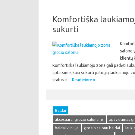
Komfortiška laukiamoj
sukurti
Komfort
salone y
klientų 
Komfortiška laukiamojo zona gali padėti sukurt
aptarsime, kaip sukurti patogią laukiamojo z
stalus ir…
Read More »
Baldai
aksesuarai grozio salonams
apsvietimas g
baldai vilniuje
grozio salonu baldai
lauki