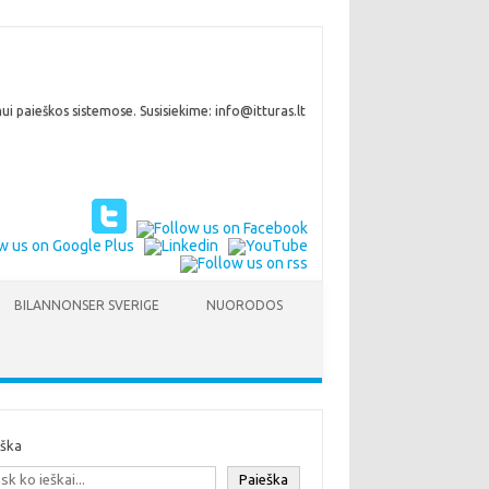
i paieškos sistemose. Susisiekime: info@itturas.lt
BILANNONSER SVERIGE
NUORODOS
eška
Paieška