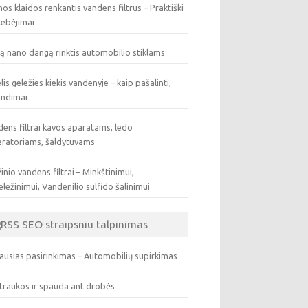
os klaidos renkantis vandens filtrus – Praktiški
tebėjimai
ą nano dangą rinktis automobilio stiklams
lis geležies kiekis vandenyje – kaip pašalinti,
endimai
ens filtrai kavos aparatams, ledo
eratoriams, šaldytuvams
inio vandens filtrai – Minkštinimui,
ležinimui, Vandenilio sulfido šalinimui
SEO straipsniu talpinimas
ausias pasirinkimas – Automobilių supirkimas
traukos ir spauda ant drobės