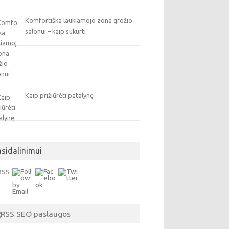
Komfortiška laukiamojo zona grožio
salonui – kaip sukurti
Kaip prižiūrėti patalynę
asidalinimui
SEO paslaugos