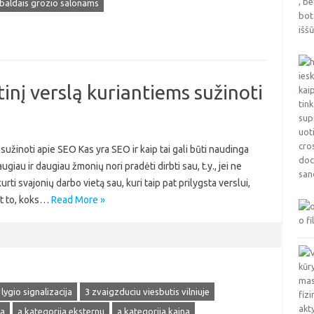
 baldais grozio salonams
inį verslą kuriantiems sužinoti
sužinoti apie SEO Kas yra SEO ir kaip tai gali būti naudinga
au ir daugiau žmonių nori pradėti dirbti sau, t.y., jei ne
urti svajonių darbo vietą sau, kuri taip pat prilygsta verslui,
nt to, koks…
Read More »
 lygio signalizacija
3 zvaigzduciu viesbutis vilniuje
ja
a kategorija eksternu
a kategorija kaina