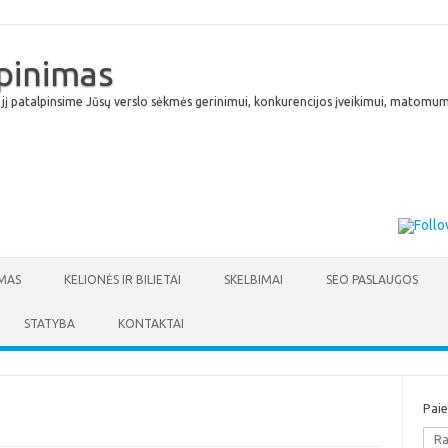
lpinimas
 jį patalpinsime Jūsų verslo sėkmės gerinimui, konkurencijos įveikimui, matomumu
Skip to content
MAS
KELIONĖS IR BILIETAI
SKELBIMAI
SEO PASLAUGOS
STATYBA
KONTAKTAI
Pai