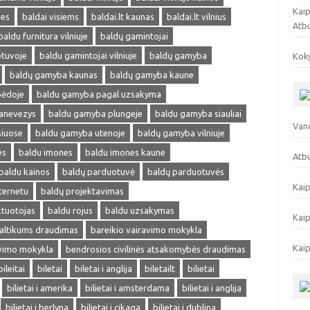
Kaip
ves
baldai visiems
baldai.lt kaunas
baldai.lt vilnius
Atb
baldu furnitura vilniuje
baldų gamintojai
etuvoje
baldu gamintojai vilniuje
baldų gamyba
Koky
baldų gamyba kaunas
baldų gamyba kaune
pėdoje
baldu gamyba pagal uzsakyma
anevezys
baldu gamyba plungeje
baldu gamyba siauliai
Vand
siuose
baldu gamyba utenoje
baldų gamyba vilniuje
es
baldu imones
baldu imones kaune
Atbu
baldu kainos
baldų parduotuvė
baldų parduotuvės
Kaip
ternetu
baldų projektavimas
ktuotojas
baldu rojus
baldu uzsakymas
Kaip
altikums draudimas
bareikio vairavimo mokykla
Kaip
avimo mokykla
bendrosios civilinės atsakomybės draudimas
bileitai
biletai
biletai i anglija
biletailt
bilietai
bilietai i amerika
bilietai i amsterdama
bilietai i anglija
bilietai i berlyna
bilietai i cikaga
bilietai i dublina