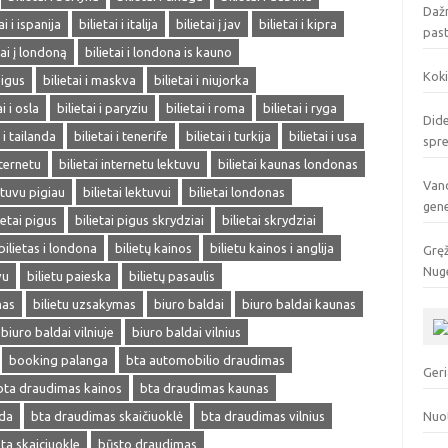
Dažn
ai i ispanija
bilietai i italija
bilietai į jav
bilietai i kipra
pas
tai į londoną
bilietai i londona is kauno
Koki
pigus
bilietai i maskva
bilietai i niujorka
ai i osla
bilietai i paryziu
bilietai i roma
bilietai i ryga
Dide
i i tailanda
bilietai i tenerife
bilietai i turkija
bilietai i usa
spr
nternetu
bilietai internetu lektuvu
bilietai kaunas londonas
Vand
ektuvu pigiau
bilietai lektuvui
bilietai londonas
gen
ietai pigus
bilietai pigus skrydziai
bilietai skrydziai
bilietas i londona
bilietų kainos
bilietu kainos i anglija
Gręž
Nuge
vu
bilietu paieska
bilietų pasaulis
mas
bilietu uzsakymas
biuro baldai
biuro baldai kaunas
biuro baldai vilniuje
biuro baldai vilnius
booking palanga
bta automobilio draudimas
Geri
bta draudimas kainos
bta draudimas kaunas
eda
bta draudimas skaičiuoklė
bta draudimas vilnius
Nuo
ta skaiciuokle
būsto draudimas