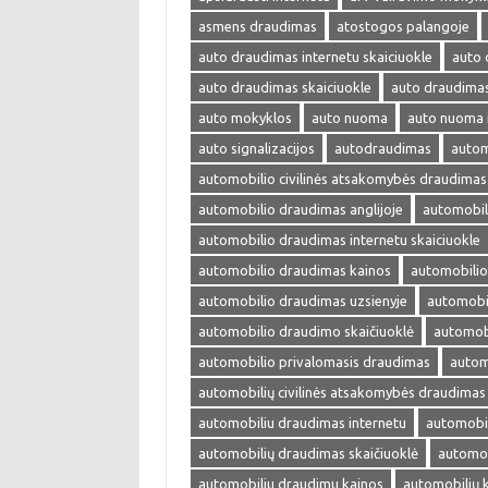
asmens draudimas
atostogos palangoje
auto draudimas internetu skaiciuokle
auto 
auto draudimas skaiciuokle
auto draudima
auto mokyklos
auto nuoma
auto nuoma 
auto signalizacijos
autodraudimas
autom
automobilio civilinės atsakomybės draudimas
automobilio draudimas anglijoje
automobil
automobilio draudimas internetu skaiciuokle
automobilio draudimas kainos
automobilio
automobilio draudimas uzsienyje
automobi
automobilio draudimo skaičiuoklė
automobi
automobilio privalomasis draudimas
autom
automobilių civilinės atsakomybės draudimas
automobiliu draudimas internetu
automobil
automobilių draudimas skaičiuoklė
automob
automobiliu draudimu kainos
automobilių 