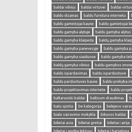
baldai vilnius
baldai virtuvei
baldai virtu
baldu dizainas
baldu furnitura internetu
baldu gamintojai kaune
baldu gamintojai li
baldu gamyba alytuje
baldu gamyba alytus
baldu gamyba klaipeda
baldų gamyba klai
baldu gamyba panevezyje
baldu gamyba p
baldu gamyba siauliuose
baldu gamyba tel
baldų gamyba vilnius
baldu gamybos imon
baldu ispardavimas
baldu isparduotuve
baldu parduotuves kaune
baldu prekyba in
baldu projektavimas internete
baldu proje
baltarusiski baldai
balticum draudimas
b
batu spinta
be kategorija
belejevo vair
bialo vairavimo mokykla
bikuvos baldai
bilietai avia
bilietai greitai
bilietai i airija
bilietai i anglija lektuvu
bilietai i barselona