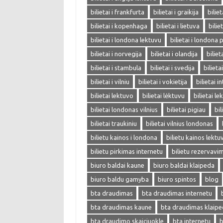
bilietai i frankfurta
bilietai i graikija
biliet
bilietai i kopenhaga
bilietai i lietuva
bilie
bilietai i londona lektuvu
bilietai i londona 
bilietai i norvegija
bilietai i olandija
biliet
bilietai i stambula
bilietai i svedija
bilieta
bilietai i vilniu
bilietai i vokietija
bilietai i
bilietai lektuvo
bilietai lėktuvu
bilietai l
bilietai londonas vilnius
bilietai pigiau
bil
bilietai traukiniu
bilietai vilnius londonas
bilietu kainos i londona
bilietu kainos lektu
bilietu pirkimas internetu
bilietu rezervavi
biuro baldai kaune
biuro baldai klaipeda
biuro baldu gamyba
biuro spintos
blog
bta draudimas
bta draudimas internetu
bta draudimas kaune
bta draudimas klaip
bta draudimo skaiciuokle
bta internetu
b