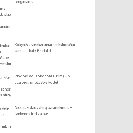
renginiams
Kokybiški vienkartiniai rankšluosčiai
verslui – kaip išsirinkti
Rinkitės Aquaphor S800 filtrą – 5
svarbios priežastys kodėl
Didelis vidaus durų pasirinkimas –
rankenos ir dizainas