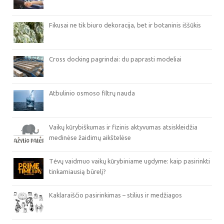
Fikusai ne tik biuro dekoracija, bet ir botaninis iššūkis
Cross docking pagrindai: du paprasti modeliai
Atbulinio osmoso filtrų nauda
Vaikų kūrybiškumas ir fizinis aktyvumas atsiskleidžia
medinėse žaidimų aikštelėse
Tėvų vaidmuo vaikų kūrybiniame ugdyme: kaip pasirinkti
tinkamiausią būrelį?
Kaklaraiščio pasirinkimas – stilius ir medžiagos