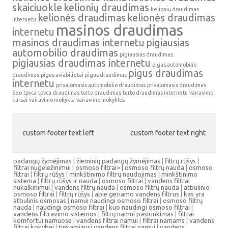
skaiciuokle
kelionių draudimas
kelionių draudimas
kelionės draudimas
kelionės draudimas
internetu
masinos draudimas
internetu
masinos draudimas internetu
pigiausias
automobilio draudimas
pigiausias draudimas
pigiausias draudimas internetu
pigus automobilio
pigus draudimas
draudimas
pigus aviabilietai
pigus draudimas
internetu
privalomasis automobilio draudimas
privalomasis draudimas
Seo
tpvca
tpvca draudimas
turto draudimas
turto draudimas internetu
vairavimo
kursai
vairavimo mokykla
vairavimo mokyklos
custom footer text left
custom footer text right
padangų žymėjimas
|
žieminių padangų žymėjimas
|
filtrų rūšys
|
filtrai nugeležinimui
|
osmoso filtrai> |
osmoso filtrų nauda
|
osmoso
filtrai
|
filtrų rūšys
|
minkštinimo filtrų naudojimas
|
minkštinimo
sistema
|
filtrų rūšys ir nauda
|
osmoso filtrai
|
vandens filtrai
nukalkinimui
|
vandens filtrų nauda
|
osmoso filtrų nauda
|
atbulinio
osmoso filtrai
|
filtrų rūšys
|
apie geriamo vandens filtrus
|
kas yra
atbulinis osmosas
|
namui naudingi osmoso filtrai
|
osmoso filtrų
nauda
|
naudingi osmoso filtrai
|
kuo naudingi osmoso filtrai
|
vandens filtravimo sistemos
|
filtrų namui pasirinkimas
|
filtrai
komfortui namuose
|
vandens filtrai namui
|
filtrai namams
|
vandens
filtrai kokybei
|
tinkamiausi vandens filtrai namui
|
vandens