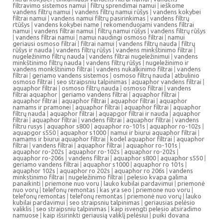
filtravimo sistemos namui
|
filtrų sprendimai namui
|
ieškome
vandens filtrų namui
|
vandens filtrų namui rūšys
|
vandens kokybei
filtrai namui
|
vandens namui filtrų pasirinkimas
|
vandens filtrų
rtūšys
|
vandens kokybei name
|
rekomenduojami vandens filtrai
namui
|
vandens filtrai namui
|
filtrų namui rūšys
|
vandens filtrų rūšys
|
vandens filtrai namui
|
namui naudingi osmoso filtrai
|
namui
geriausi osmoso filtrai
|
filtrai namui
|
vandens filtrų nauda
|
filtrų
rūšys ir nauda
|
vandens filtrų rūšys
|
vandens minkštinimo filtrai
|
nugeležinimo filtrų nauda
|
vandens filtrai nugeležinimui
|
vandens
minkštinimo filtrų nauda
|
vandens filtrų rūšys
|
nugeležinimo ir
vandens monkštinimo filtrai
|
vandens nukalkinimo filtrai
|
vandens
filtrai
|
geriamo vandens sistemos
|
osmoso filtrų nauda
|
atbulinio
osmoso filtrai
|
seo straipsniu talpinimas
|
aquaphor vandens filtrai
|
aquaphor filtrai
|
osmoso filtrų nauda
|
osmoso filtrai
|
vandens
filtrai aquaphor
|
geriamo vandens filtrai
|
aquaphor filtrai
|
aquaphor filtrai
|
aquaphor filtrai
|
aquaphor filtrai
|
aquaphor
namams ir pramonei
|
aquaphor filtrai
|
aquaphor filtrai
|
aquaphor
filtrų nauda
|
aquaphor filtrai
|
aquapgor filtrai ir nauda
|
aquaphor
filtrai
|
aquaphor filtrai
|
vandens filtrai
|
aquaphor filtrai
|
vandens
filtru rusys
|
aquaphor s800
|
aquaphor ro-101s
|
aquaphor ro-102s
|
aquapgor s550
|
aquaphor s1000
|
namui ir biurui aquaphor filtrai
|
namams ir biurui aquaphor filtrai
|
kodel aquaphor filtrai
|
aquaphor
filtrai
|
vandens filtrai
|
aquaphor filtrai
|
aquaphor ro-101s
|
aquaphor ro-202s
|
aquaphor ro-102s
|
aquaphor ro-202s
|
aquaphor ro-206s
|
vandens filtrai
|
aquaphor s800
|
aquaphor s550
|
geriamo vandens filtrai
|
aquaphor s1000
|
aquaphor ro 101s
|
aquaphor 102s
|
aquaphor ro 202s
|
aquaphor ro 206s
|
vandens
minkstinimo filtrai
|
nugeležinimo filtrai
|
pelesio kvapa galima
panaikinti
|
priemone nuo voru
|
lauko kubilai pardavimui
|
priemonė
nuo vorų
|
telefonų remontas
|
kas yra seo
|
priemone nuo voru
|
telefonų remontas
|
telefonų remontas
|
priemonė nuo vorų
|
lauko
kubilai pardavimui
|
seo straipsniu talpinimas
|
geriausias pelėsio
valiklis
|
seo straipsniu talpinimas
|
kaip isvengti pelesio atsiradimo
namuose
|
kaip išsirinkti geriausią valiklį pelėsiui
|
puiki dovana