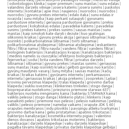
|
odontologijos klinika
|
super premium
|
sunu maistas
|
sunu edalas
|
valandinis darzelis vilniuje
|
josera katems
|
josera sunims
|
paskolos
internetu
|
kontaktai
|
apie mus
|
naujienos
|
nuorodos
|
nuorodos
|
nuorodos
|
gyvunu prekes internetu
|
edalo itaka
|
sunu edalas ir
isvaizda
|
sunu mityba
|
kaip perkant sutaupyti
|
gyvunams
parduotuve internetu
|
geriausia parduotuve gyvunams
|
prekiu
parduotuve
|
kokybiskas edalas
|
pavadeliai katems
|
pavadeliai
sunims
|
prekes katems
|
prekes sunims
|
sausas maistas
|
sunu
maistas
|
kaip ismokyti kate daryti i dezute
|
kuo ypatingas
silikoninis kraikas
|
gyvunu prekiu akcija
|
geriausi siltnamiai
|
kaip
issirinkti
|
polikarbonatiniai šiltnamiai
|
tvirti siltnamiai
|
polikarbonatiniai atsiliepimai
|
šiltnamiai atsiliepimai
|
ieskantiems
filtru
|
filtrai namui
|
filtru nauda
|
vandens filtrai
|
vandens filtrai
|
biologinės bakterijos
|
kanalizacijos kvapas
|
kanalizacijos bakterijos
|
medinis namelis su ciuozykla
|
efektyvio biologinės bakterijos
|
fejerverkai
|
sodui
|
brita vandens filtrai
|
privatus darzelis
|
šiltnamiai
|
siltnamiai
|
gyvunu prekes
|
maistas sunims
|
geriausias
sunu maistas
|
kaip issirinkti kraika
|
gelbsti gyvūnus nuo karščio
|
gyvūnų maudynės vasarą
|
šunų mityba
|
sausas maistas
|
kačių
kraikas
|
kraikas katėms
|
gyvūnams internetu
|
perkamiausios
internetu
|
geriausias kraikas
|
akcija prekems
|
zooprekės
|
Lęšiai
|
kroviniu pervezimas klaipeda
|
tralas klaipeda
|
griovimo darbai
klaipeda
|
siukliu isvezimas
|
klinkerines trinkeles
|
stogo danga
|
biopreparatai nuotekoms
|
prieziuros priemone starwax 637
|
bakterijos nuoteku irenginiams kaina
|
bakteriju STARWAX kaina
|
valiklis pelesiui
|
stogo danga
|
klinkerio plytos
|
klinkeris
|
kaip
panaikinti pelesi
|
priemone nuo pelesio
|
pelesio naikinimas
|
pelėsių
valiklis
|
pelesio priemone
|
nameliai vaikams
|
orapute JDK S 60
|
oraputes membranos
|
indu ploviklis
|
pavojingu atlieku tvarkymas
|
griovimo darbai kaina
|
geliu pristatymas
|
apatinis trikotazas
|
bakterijos kanalizacijai
|
kosmetika internetu pigiau
|
valentino
dienos dovanos
|
apatinis trikotazas moterims
|
bakterijos
kanalizacijai
|
darzelis klaipedoje
|
vaiku darzelis klaipedoje
|
pagalba tėvams klaipėdoje
|
privatus darželis klaipėdoje gelbėja
|