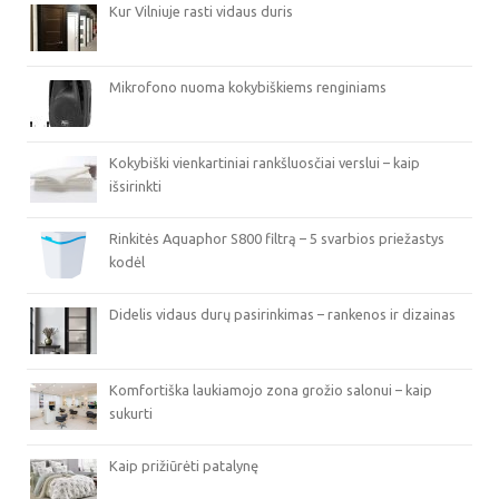
Kur Vilniuje rasti vidaus duris
Mikrofono nuoma kokybiškiems renginiams
Kokybiški vienkartiniai rankšluosčiai verslui – kaip
išsirinkti
Rinkitės Aquaphor S800 filtrą – 5 svarbios priežastys
kodėl
Didelis vidaus durų pasirinkimas – rankenos ir dizainas
Komfortiška laukiamojo zona grožio salonui – kaip
sukurti
Kaip prižiūrėti patalynę