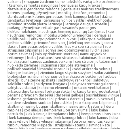
vaikams
|
smagiam žaidimui kieme
|
aikštelės vaikų laiko praleidimui
|
telefonų remontas naudingas
|
geriausias kaciu kraikas
|
dazniausiai gendantys telefonai
|
geriausias maistas sterilizuotoms
katėms
|
padangų žymėjimas
|
mobiliųjų telefonų remontas
|
sterilizuotoms katėms geriausias
|
kiek kainuoja kubilai
|
dažnai
gendantys telefonai
|
geriausias vonios valiklis
|
elektromobiliu
ikrovimo stoteliu pletra lietuvoje
|
lietuvoje daugeja stoteliu
|
padangų žymėjimas reikalingas
|
vasarinės padangos
elektromobiliams
|
naudingas žieminių padangų žymėjimas
|
kuo
naudingas remontas
|
mobiliųjų telefonų remontas
|
geriausias
valiklis peliui
|
efektyvi priemone nuo voru
|
efektyviai veikiantis
pelėsio valiklis
|
priemonė nuo vorų
|
telefonų remontas
|
josera
classic
|
geriausias pelesio valiklis
|
kas yra seo straipsniai
|
seo
straipsniu talpinimas
|
isorinis seo optimizavimas
|
vidinis seo
optimizavimas
|
kaip optimizuoti svetaine
|
namu apyvokos
reikmenys
|
buitis
|
vaikams
|
seo straipsniu talpinimas
|
bakterijos
kanalizacijai
|
saugus zaidimas vaikams
|
seo straipsniu talpinimas
|
nuo kada ziemines
|
siltnamiai stipruolis atsiliepimai
|
polikarbonatiniai šiltnamiai stipruolis
|
kodel atsiranda pelesis
|
listerijos bakterija
|
zieminio langu skyscio savybes
|
vaiku zaidimui
|
bioloģiskie risinājumi
|
geriausios kanalizacijos bakterijos
|
adblue
skystis
|
buhalterine apskaita
|
saldytuvu rankenos
|
saldytuvu
saldikliu stalciai
|
saldytuvu lentynos
|
saldytuvu termoreguliatoriai
|
saldytuvu stalciai
|
kaitinimo elementai
|
orkaiciu ventiliatoriai
|
orkaiciu duru tarpines
|
orkaiciu stiklai
|
orkaiciu termoreguliatoriai
|
parama privaciam darzeliui
|
darzeliai gelbeja
|
pasirinkimas vilniuje
|
ieskome geriausio darzelio
|
privatus darzelis
|
masinu voztuvai
|
vandens isleidimo siurbliai
|
duru stiklai
|
seo straipsniu talpinimas
|
skalbimo masinu bugnai
|
skalbimo masinu amortizatoriai
|
duru
tarpines
|
cbd aliejus
|
itempiamu lubu privalumai
|
lubu kaina
netrukdo
|
kiek kainuoja itempiamos lubos
|
itempiamos lubos kaina
|
kiek kainuoja itempiamos
|
kiek kainuoja lubos
|
lubu kainos
|
lubu
rusys vilniuje
|
lubos vilniuje
|
siltnamiai
|
turbinu remontas kaune
|
turbinu remontas klaipeda
|
straipsniai katems
|
laiminga kate
|
išmokykite katę
|
perkraustymo paslaugos vilniuje
|
meistras vilniuje