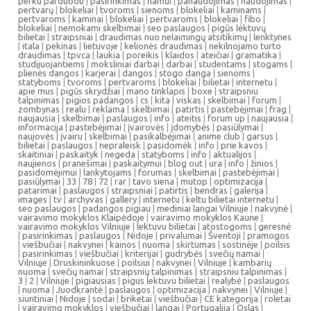
perku parduodu
|
pasirinkimas
|
namui
|
panaudojimas
|
naudojimas
|
pertvarų
|
blokeliai
|
tvoroms
|
sienoms
|
blokeliai
|
kaminams
|
pertvaroms
|
kaminai
|
blokeliai
|
pertvaroms
|
blokeliai
|
fibo
|
blokeliai
|
nemokami skelbimai
|
seo paslaugos
|
pigūs lėktuvų
bilietai
|
straipsniai
|
draudimas nuo nelaimingų atsitikimų
|
lenktynes
|
itala
|
pekinas
|
lietuvoje
|
kelionės draudimas
|
nekilnojamo turto
draudimas
|
tpvca
|
laukia
|
poreikis
|
klaidos
|
ateičiai
|
gramatika
|
studijuojantiems
|
moksliniai darbai
|
darbai
|
studentams
|
stogams
|
plienės dangos
|
karjerai
|
dangos
|
stogo danga
|
sienoms
|
statyboms
|
tvoroms
|
pertvaroms
|
blokeliai
|
bilietai
|
internetu
|
apie mus
|
pigūs skrydžiai
|
mano tinklapis
|
boxe
|
straipsniu
talpinimas
|
pigios padangos
|
cs
|
kita
|
viskas
|
skelbimai
|
forum
|
zombynas
|
realu
|
reklama
|
skelbimai
|
patirtis
|
pastebėjimai
|
frag
|
naujausia
|
skelbimai
|
paslaugos
|
info
|
ateitis
|
forum up
|
naujausia
|
informacija
|
pastebėjimai
|
įvairovės
|
įdomybės
|
pasiūlymai
|
naujovės
|
įvairu
|
skelbimai
|
pasikalbėjimai
|
anime club
|
garsus
|
bilietai
|
paslaugos
|
nepraleisk
|
pasidomėk
|
info
|
prie kavos
|
skaitiniai
|
paskaityk
|
negeda
|
statyboms
|
info
|
aktualijos
|
naujienos
|
pranešimai
|
paskaitymui
|
blog out
|
ura
|
info
|
žinios
|
pasidomėjimui
|
lankytojams
|
forumas
|
skelbimai
|
pastebėjimai
|
pasiūlymai
|
33
|
78
|
72
|
rar
|
tavo siena
|
mutop
|
optimizacija
|
patarimai
|
paslaugos
|
straipsniai
|
patirtis
|
bendras
|
galerija
|
images
|
tv
|
archyvas
|
gallery
|
internetu
|
keltu bilietai internetu
|
seo paslaugos
|
padangos pigiau
|
mediniai langai Vilniuje
|
nakvynė
|
vairavimo mokyklos Klaipėdoje
|
vairavimo mokyklos Kaune
|
vairavimo mokyklos Vilniuje
|
lektuvu bilietai
|
atostogoms
|
geresnė
|
pasirinkimas
|
paslaugos
|
Nidoje
|
privalumai
|
Šventoji
|
pramogos
|
viešbučiai
|
nakvynei
|
kainos
|
nuoma
|
skirtumas
|
sostinėje
|
poilsis
|
pasirinkimas
|
viešbučiai
|
kriterijai
|
gudrybės
|
svečių namai
|
Vilniuje
|
Druskininkuose
|
poilsiui
|
nakvynei
|
Vilniuje
|
kambarių
nuoma
|
svečių namai
|
straipsnių talpinimas
|
straipsniu talpinimas
|
3
|
2
|
Vilniuje
|
pigiausias
|
pigus lektuvu bilietai
|
realybė
|
paslaugos
|
nuoma
|
Juodkrantė
|
paslaugos
|
optimizacija
|
nakvynei
|
Vilniuje
|
siuntiniai
|
Nidoje
|
sodai
|
briketai
|
viešbučiai
|
CE kategorija
|
roletai
|
vairavimo mokyklos
|
viešbučiai
|
langai
|
Portugalija
|
Oslas
|