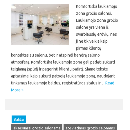
Komfortiška laukiamojo
zona grožio salonui.
Laukiamojo zona grožio
salone yra viena iš
svarbiausių erdvių, nes
ji ne tik veikia kaip
pirmas klientų
kontaktas su salonu, bet ir atspindi bendrą salono
atmosferą. Komfortiška laukiamojo zona gali padėti sukurti
teigiamą įspūdį ir pagerinti klientų patirtį. Šiame tekste
aptarsime, kaip sukurti patogią laukiamojo zoną, naudojant
tinkamus laukiamojo baldus, registratūros stalus ir…
Read
More »
Baldai
aksesuarai grozio salonams
apsvietimas grozio salonams