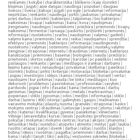
renkamės
|
kokybė
|
charakteristika
|
klinkerio
|
kaip išsirinkti
|
klojimas
|
įsigyti
|
apie dangas
|
naudinga
|
populiari
|
daugiau
šviesos
|
šviesa
|
įtakoja
|
įsigyti
|
po egle
|
privalumai
|
informacija
|
nepirkčiau
|
renkantis
|
naudinga
|
pirkti
|
jaukumas
|
privalumai
|
prieš darbus
|
išsirinkti
|
bakterijos
|
talpinimas
|
bio bakterijos
|
naikinimas
|
kvapai
|
naikinimas
|
kaina
|
kova
|
naudojimas
|
įrenginiams
|
naudingos
|
nuotekoms
|
priežiūra
|
priemonės
|
kvapų
naikinimui
|
fermentai
|
tarnauja
|
paskirtis
|
prižiūrėti
|
priemonės
|
informacija
|
nuotekoms
|
svarbu
|
naudojimas
|
valymui
|
gadinti
|
valymo kaina
|
priemonės
|
ne visi
|
reikia
|
naudojamos
|
sprendžia
|
efektyvu
|
priemonės
|
bakterijos
|
informacija
|
naudingesnės
|
nuotekoms
|
valymas
|
sistemoms
|
naudojimas
|
nuotekų valymo
įrenginiai
|
straipsniai
|
internetu
|
draudimas
|
internetu
|
bakterijos
kanalizacijai
|
priemones
|
baseinai
|
biologinės
|
nauda
|
priežiūra
|
priemonės
|
skirtos valyti
|
valymui
|
barzdai
|
pc paieškos
|
vežimo
paslaugos
|
renkantis
|
geriau
|
medžiagos ir įrankiai
|
darbams
|
liejimo kaina
|
visi
|
nenaudinga
|
privalumai
|
skelbimai
|
paieškos
|
išsirinkti
|
būtina
|
pirkti
|
kriterijai
|
motyvacija
|
blokeliai
|
privalumai
|
pigiau
|
investicijos
|
idėjos
|
kainos
|
inventorius
|
kuriant
|
verta
|
naudojami
|
kur pirkimas
|
nauda
|
be tinko
|
medžiagos
|
kuo
dekoruoti
|
problemos
|
pasirinkimas
|
profesionalai
|
savybės
|
parduodu
|
pigiai
|
info
|
ifasadai
|
kaina
|
betonavimas
|
darbų
gerinimas
|
liejimas
|
markiravimas
|
metalo
|
markiravimas
|
popieriaus
|
stiklo
|
pjovimas
|
odos
|
medžio
|
informacija
|
stiklo
|
darbai
|
lazeriu
|
400
|
istorija
|
galimybės
|
gaujos
|
mažinamas
|
vairavimo mokykla
|
plaustų nuoma
|
granulės
|
straipsniai
|
kasko
|
mokymo centras
|
draudimas
|
Lietuvoje
|
įvairovė
|
įdomu
|
rakshtys
|
echo
|
kateriui
|
kvalifikacija
|
gyvena
|
pasiekimai
|
vilniečiams
|
Vilniuje
|
laivavedyba
|
kursai
|
teisės
|
puokstes
|
profesionalai
|
pokyčiai
|
mokymai
|
mokymo centras
|
kursai
|
akcijos
|
įmanoma
|
lietuviškai
|
Nida
|
nustebsi
|
atsipirks
|
atmintis
|
mintys
|
gali
|
laukia
|
ruoštis
|
etapai
|
patys
|
išvenk
|
darbai
|
raštas
|
ruoštis
|
klaidos
|
būtina
|
idejos
|
ruošimas
|
pagalba
|
priemonės
|
darbai
|
kenčia
|
kaina
|
rašyti
|
taisyti
|
tikri
|
aukštų
|
vestuvines sukneles
|
blokeliai
|