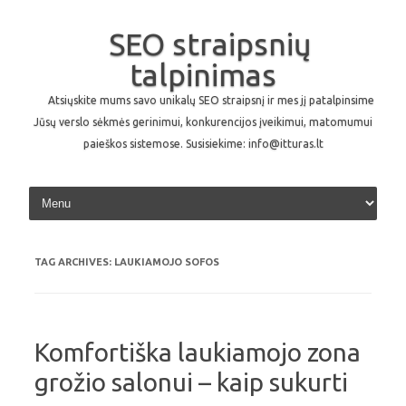
SEO straipsnių
talpinimas
Atsiųskite mums savo unikalų SEO straipsnį ir mes jį patalpinsime
Jūsų verslo sėkmės gerinimui, konkurencijos įveikimui, matomumui
paieškos sistemose. Susisiekime: info@itturas.lt
Skip to content
TAG ARCHIVES:
LAUKIAMOJO SOFOS
Komfortiška laukiamojo zona
grožio salonui – kaip sukurti