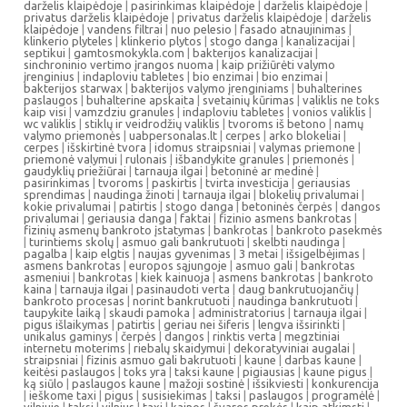
darželis klaipėdoje
|
pasirinkimas klaipėdoje
|
darželis klaipėdoje
|
privatus darželis klaipėdoje
|
privatus darželis klaipėdoje
|
darželis
klaipėdoje
|
vandens filtrai
|
nuo pelesio
|
fasado atnaujinimas
|
klinkerio plyteles
|
klinkerio plytos
|
stogo danga
|
kanalizacijai
|
septikui
|
gamtosmokykla.com
|
bakterijos kanalizacijai
|
sinchroninio vertimo įrangos nuoma
|
kaip prižiūrėti valymo
įrenginius
|
indaploviu tabletes
|
bio enzimai
|
bio enzimai
|
bakterijos starwax
|
bakterijos valymo įrenginiams
|
buhalterines
paslaugos
|
buhalterine apskaita
|
svetainių kūrimas
|
valiklis ne toks
kaip visi
|
vamzdziu granules
|
indaploviu tabletes
|
vonios valiklis
|
wc valiklis
|
stiklų ir veidrodžių valiklis
|
tvoroms iš betono
|
namų
valymo priemonės
|
uabpersonalas.lt
|
cerpes
|
arko blokeliai
|
cerpes
|
išskirtinė tvora
|
idomus straipsniai
|
valymas priemone
|
priemonė valymui
|
rulonais
|
išbandykite granules
|
priemonės
|
gaudyklių priežiūrai
|
tarnauja ilgai
|
betoninė ar medinė
|
pasirinkimas
|
tvoroms
|
paskirtis
|
tvirta investicija
|
geriausias
sprendimas
|
naudinga žinoti
|
tarnauja ilgai
|
blokelių privalumai
|
kokie privalumai
|
patirtis
|
stogo danga
|
betoninės čerpės
|
dangos
privalumai
|
geriausia danga
|
faktai
|
fizinio asmens bankrotas
|
fizinių asmenų bankroto įstatymas
|
bankrotas
|
bankroto pasekmės
|
turintiems skolų
|
asmuo gali bankrutuoti
|
skelbti naudinga
|
pagalba
|
kaip elgtis
|
naujas gyvenimas
|
3 metai
|
išsigelbėjimas
|
asmens bankrotas
|
europos sąjungoje
|
asmuo gali
|
bankrotas
asmeniui
|
bankrotas
|
kiek kainuoja
|
asmens bankrotas
|
bankroto
kaina
|
tarnauja ilgai
|
pasinaudoti verta
|
daug bankrutuojančių
|
bankroto procesas
|
norint bankrutuoti
|
naudinga bankrutuoti
|
taupykite laiką
|
skaudi pamoka
|
administratorius
|
tarnauja ilgai
|
pigus išlaikymas
|
patirtis
|
geriau nei šiferis
|
lengva išsirinkti
|
unikalus gaminys
|
čerpės
|
dangos
|
rinktis verta
|
megztiniai
internetu moterims
|
riebalų skaidymui
|
dekoratyviniai augalai
|
straipsniai
|
fizinis asmuo gali bakrutuoti
|
kaune
|
darbas kaune
|
keitėsi paslaugos
|
toks yra
|
taksi kaune
|
pigiausias
|
kaune pigus
|
ką siūlo
|
paslaugos kaune
|
mažoji sostinė
|
išsikviesti
|
konkurencija
|
ieškome taxi
|
pigus
|
susisiekimas
|
taksi
|
paslaugos
|
programėlė
|