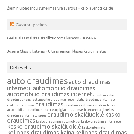
Žieminių padangų žymėjimas yra svarbus – kaip išvengti klaidų
Gyvunu prekes
Geriausias maistas sterilizuotoms katėms - JOSERA
Josera Classic katėms - Ulta premium klasės kačių maistas
Debesėlis
auto draudimas
auto draudimas
internetu
automobilio draudimas
automobilio draudimas internetu
automobilio
draudimas kaina
automobiliu draudimas
automobiliu draudimas internetu
draudimas
civilinis draudimas
draudimas automobilio
draudimas
automobiliui
draudimas internetu pigiau
draudimas internetu pigiausias
draudimo skaičiuoklė
kasko
draudimas internetu pigus
draudimas
kasko draudimas automobiliui
kasko draudimas internetu
kasko draudimo skaičiuoklė
kasko internetu
keliones draudimas kaina
keliones draudimas