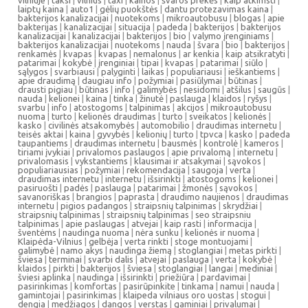
vilniuje
|
taksi
|
vilnius
|
taxi
|
kainos
|
švaros prekės
|
kaip atkimsti
|
laiptų kaina
|
auto1
|
gėlių puokštės
|
dantu protezavimas kaina
|
bakterijos kanalizacijai
|
nuotekoms
|
mikroautobusu
|
blogas
|
apie
bakterijas
|
kanalizacijai
|
situacija
|
padeda
|
bakterijos
|
bakterijos
kanalizacijai
|
kanalizacijai
|
bakterijos
|
bio
|
valymo įrenginiams
|
bakterijos kanalizacijai
|
nuotekoms
|
nauda
|
švara
|
bio
|
bakterijos
|
renkamės
|
kvapas
|
kvapas
|
nemalonus
|
ar kenkia
|
kaip atsikratyti
|
patarimai
|
kokybė
|
įrenginiai
|
tipai
|
kvapas
|
patarimai
|
siūlo
|
sąlygos
|
svarbiausi
|
palyginti
|
laikas
|
populiariausi
|
ieškantiems
|
apie draudimą
|
daugiau info
|
požymiai
|
pasiūlymai
|
būtinas
|
drausti pigiau
|
būtinas
|
info
|
galimybės
|
nesidomi
|
atšilus
|
saugūs
|
nauda
|
kelionei
|
kaina
|
tinka
|
žinutė
|
paslauga
|
klaidos
|
ryšys
|
svarbu
|
info
|
atostogoms
|
talpinimas
|
akcijos
|
mikroautobusu
nuoma
|
turto
|
kelionės draudimas
|
turto
|
sveikatos
|
kelionės
|
kasko
|
civilinės atsakomybės
|
automobilio
|
draudimas internetu
|
teisės aktai
|
kaina
|
gyvybės
|
kelionių
|
turto
|
tpvca
|
kasko
|
padeda
taupantiems
|
draudimas internetu
|
bausmės
|
kontrolė
|
kameros
|
tiriami įvykiai
|
privalomos paslaugos
|
apie privalomą
|
internetu
|
privalomasis
|
vykstantiems
|
klausimai ir atsakymai
|
sąvokos
|
populiariausias
|
požymiai
|
rekomendacija
|
saugoja
|
verta
|
draudimas internetu
|
internetu
|
išsirinkti
|
atostogoms
|
kelionei
|
pasiruošti
|
padės
|
paslauga
|
patarimai
|
žmonės
|
sąvokos
|
savanoriškas
|
brangios
|
paprasta
|
draudimo naujienos
|
draudimas
internetu
|
pigios padangos
|
straipsnių talpinimas
|
skrydžiai
|
straipsnių talpinimas
|
straipsnių talpinimas
|
seo straipsniu
talpinimas
|
apie paslaugas
|
atvejai
|
kaip rasti
|
informacija
|
šventėms
|
naudinga nuoma
|
nėra sunku
|
kelionės ir nuoma
|
Klaipėda-Vilnius
|
gelbėja
|
verta rinkti
|
stoge montuojami
|
galimybė
|
namo akys
|
naudinga žiemą
|
stoglangiai
|
metas pirkti
|
šviesa
|
terminai
|
svarbi dalis
|
atvejai
|
paslauga
|
verta
|
kokybė
|
klaidos
|
pirkti
|
bakterijos
|
šviesa
|
stoglangiai
|
langai
|
mediniai
|
šviesi aplinka
|
naudinga
|
išsirinkti
|
priežiūra
|
pardavimai
|
pasirinkimas
|
komfortas
|
pasirūpinkite
|
tinkama
|
namui
|
nauda
|
gamintojai
|
pasirinkimas
|
klaipeda vilniaus oro uostas
|
stogui
|
dengia
|
medžiagos
|
dangos
|
verstas
|
gaminiai
|
privalumai
|