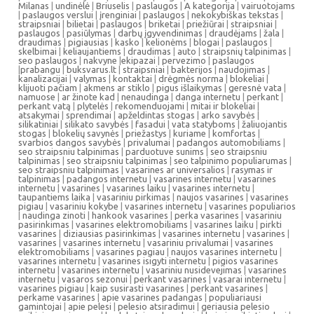
Milanas
|
undinėlė
|
Briuselis
|
paslaugos
|
A kategorija
|
vairuotojams
|
paslaugos verslui
|
įrenginiai
|
paslaugos
|
nekokybiškas tekstas
|
straipsniai
|
bilietai
|
paslaugos
|
briketai
|
priežiūrai
|
straipsniai
|
paslaugos
|
pasiūlymas
|
darbų įgyvendinimas
|
draudėjams
|
žala
|
draudimas
|
pigiausias
|
kasko
|
kelionėms
|
blogai
|
paslaugos
|
skelbimai
|
keliaujantiems
|
draudimas
|
auto
|
straipsnių talpinimas
|
seo paslaugos
|
nakvyne
|
ekipazai
|
pervezimo
|
paslaugos
|
prabangu
|
buksvarus.lt
|
straipsniai
|
bakterijos
|
naudojimas
|
kanalizacijai
|
valymas
|
kontaktai
|
drėgmės norma
|
blokeliai
|
klijuoti pačiam
|
akmens ar stiklo
|
pigus išlaikymas
|
geresnė vata
|
namuose
|
ar žinote kad
|
nenaudinga
|
danga internetu
|
perkant
|
perkant vatą
|
plytelės
|
rekomenduojami
|
mitai ir blokeliai
|
atsakymai
|
sprendimai
|
apželdintas stogas
|
arko savybės
|
silikatiniai
|
silikato savybės
|
fasadui
|
vata statyboms
|
žaliuojantis
stogas
|
blokelių savynės
|
priežastys
|
kuriame
|
komfortas
|
svarbios dangos savybės
|
privalumai
|
padangos automobiliams
|
seo straipsniu talpinimas
|
parduotuve sunims
|
seo straipsniu
talpinimas
|
seo straipsniu talpinimas
|
seo talpinimo populiarumas
|
seo straipsniu talpinimas
|
vasarines ar universalios
|
rasymas ir
talpinimas
|
padangos internetu
|
vasarines internetu
|
vasarines
internetu
|
vasarines
|
vasarines laiku
|
vasarines internetu
|
taupantiems laika
|
vasariniu pirkimas
|
naujos vasarines
|
vasarines
pigiau
|
vasariniu kokybe
|
vasarines internetu
|
vasarines populiarios
|
naudinga zinoti
|
hankook vasarines
|
perka vasarines
|
vasariniu
pasirinkimas
|
vasarines elektromobiliams
|
vasarines laiku
|
pirkti
vasarines
|
diziausias pasirinkimas
|
vasarines internetu
|
vasarines
|
vasarines
|
vasarines internetu
|
vasariniu privalumai
|
vasarines
elektromobiliams
|
vasarines pagiau
|
naujos vasarines internetu
|
vasarines internetu
|
vasarines isigyti internetu
|
pigios vasarines
internetu
|
vasarines internetu
|
vasariniu nusidevejimas
|
vasarines
internetu
|
vasaros sezonui
|
perkant vasarines
|
vasarai internetu
|
vasarines pigiau
|
kaip susirasti vasarines
|
perkant vasarines
|
perkame vasarines
|
apie vasarines padangas
|
populiariausi
gamintojai
|
apie pelesi
|
pelesio atsiradimui
|
geriausia pelesio