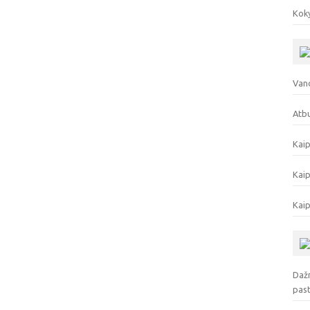
Koky
Vand
Atbu
Kaip
Kaip
Kaip
Dažn
pas