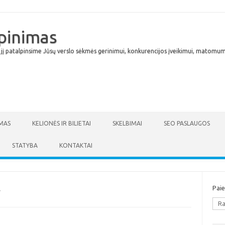
lpinimas
 jį patalpinsime Jūsų verslo sėkmės gerinimui, konkurencijos įveikimui, matomumu
Skip to content
MAS
KELIONĖS IR BILIETAI
SKELBIMAI
SEO PASLAUGOS
STATYBA
KONTAKTAI
Pai
S