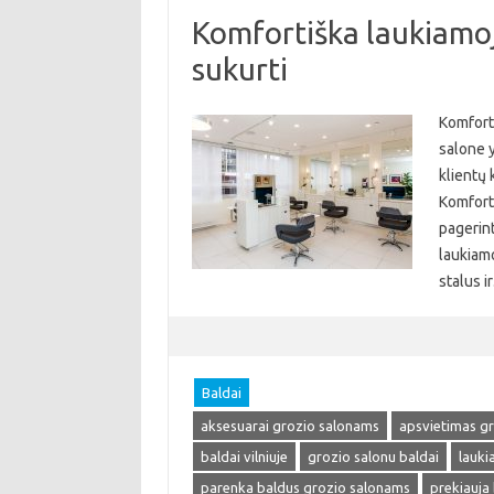
Komfortiška laukiamoj
sukurti
Komfort
salone y
klientų 
Komforti
pagerint
laukiam
stalus 
Baldai
aksesuarai grozio salonams
apsvietimas g
baldai vilniuje
grozio salonu baldai
lauki
parenka baldus grozio salonams
prekiauja