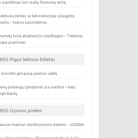
 supirkimas turi realią finansinę vertę
dėtuvių žiedas su laboratorijoje užaugintu
antu – tvarus pasirinkimas
remalų krūvį atlaikančios medžiagos – Tiekimas
iajai pramonei
Pigus lektuvu bilietai
 išsirinkti geriausią pelėsio valiklį
inių padangų žymėjimas yra svarbus – kaip
ngti klaidų
Gyvunu prekes
ausias maistas sterilizuotoms katėms - JOSERA