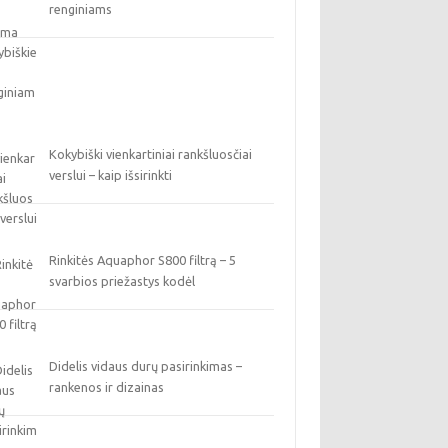
renginiams
Kokybiški vienkartiniai rankšluosčiai
verslui – kaip išsirinkti
Rinkitės Aquaphor S800 filtrą – 5
svarbios priežastys kodėl
Didelis vidaus durų pasirinkimas –
rankenos ir dizainas