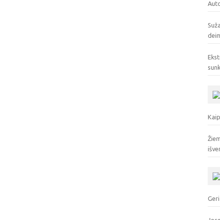
Auto
Suža
deim
Ekst
sunk
Kaip
Žiem
išve
Geri