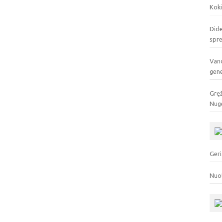
Koki
Dide
spr
Vand
gen
Gręž
Nuge
Geri
Nuo