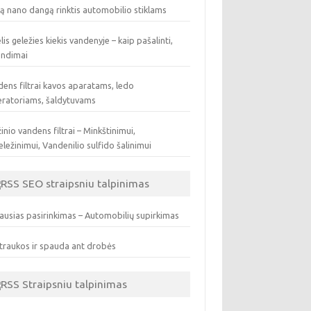
ą nano dangą rinktis automobilio stiklams
lis geležies kiekis vandenyje – kaip pašalinti,
endimai
ens filtrai kavos aparatams, ledo
eratoriams, šaldytuvams
inio vandens filtrai – Minkštinimui,
ležinimui, Vandenilio sulfido šalinimui
SEO straipsniu talpinimas
ausias pasirinkimas – Automobilių supirkimas
traukos ir spauda ant drobės
Straipsniu talpinimas