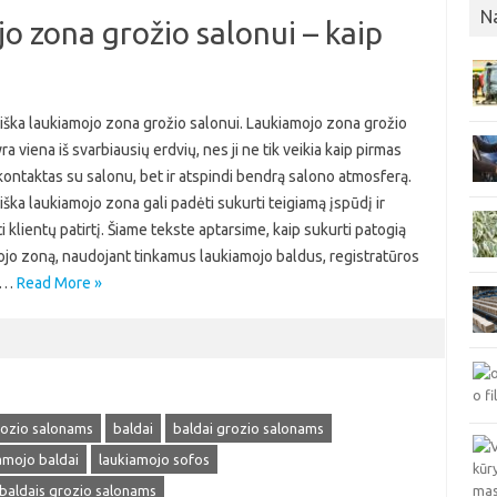
N
o zona grožio salonui – kaip
iška laukiamojo zona grožio salonui. Laukiamojo zona grožio
ra viena iš svarbiausių erdvių, nes ji ne tik veikia kaip pirmas
kontaktas su salonu, bet ir atspindi bendrą salono atmosferą.
ška laukiamojo zona gali padėti sukurti teigiamą įspūdį ir
i klientų patirtį. Šiame tekste aptarsime, kaip sukurti patogią
ojo zoną, naudojant tinkamus laukiamojo baldus, registratūros
ir…
Read More »
rozio salonams
baldai
baldai grozio salonams
amojo baldai
laukiamojo sofos
 baldais grozio salonams