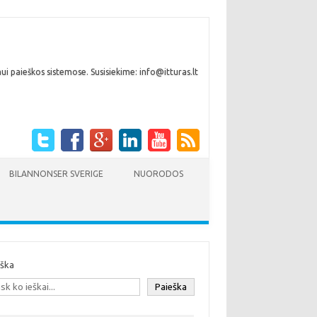
i paieškos sistemose. Susisiekime: info@itturas.lt
BILANNONSER SVERIGE
NUORODOS
eška
Paieška