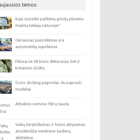
aujausios temos:
Kaip išsirinkti patikimą grindų plovimo
mašinų tiekėją Lietuvoje?
Geriausias pasirinkimas yra
automobilių supirkimas
Fikusai ne tik biuro dekoracija, bet ir
botaninis iššūkis
Cross docking pagrindai: du paprasti
modeliai
Atbulinio osmoso filtrų nauda
Vaikų kūrybiškumas ir fizinis aktyvumas
atsiskleidžia medinėse žaidimų
aikštelėse