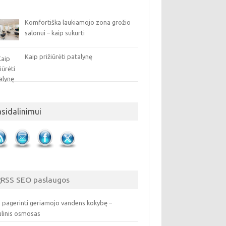
Komfortiška laukiamojo zona grožio
salonui – kaip sukurti
Kaip prižiūrėti patalynę
asidalinimui
SEO paslaugos
 pagerinti geriamojo vandens kokybę –
ulinis osmosas