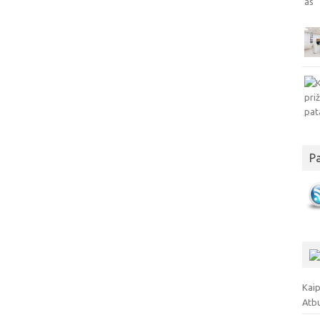
P
Kaip
Atb