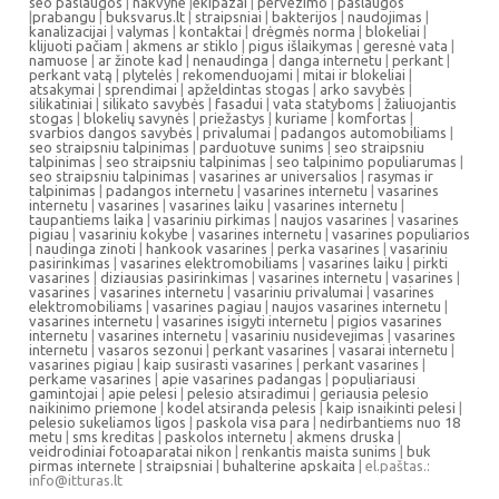
seo paslaugos
|
nakvyne
|
ekipazai
|
pervezimo
|
paslaugos
|
prabangu
|
buksvarus.lt
|
straipsniai
|
bakterijos
|
naudojimas
|
kanalizacijai
|
valymas
|
kontaktai
|
drėgmės norma
|
blokeliai
|
klijuoti pačiam
|
akmens ar stiklo
|
pigus išlaikymas
|
geresnė vata
|
namuose
|
ar žinote kad
|
nenaudinga
|
danga internetu
|
perkant
|
perkant vatą
|
plytelės
|
rekomenduojami
|
mitai ir blokeliai
|
atsakymai
|
sprendimai
|
apželdintas stogas
|
arko savybės
|
silikatiniai
|
silikato savybės
|
fasadui
|
vata statyboms
|
žaliuojantis
stogas
|
blokelių savynės
|
priežastys
|
kuriame
|
komfortas
|
svarbios dangos savybės
|
privalumai
|
padangos automobiliams
|
seo straipsniu talpinimas
|
parduotuve sunims
|
seo straipsniu
talpinimas
|
seo straipsniu talpinimas
|
seo talpinimo populiarumas
|
seo straipsniu talpinimas
|
vasarines ar universalios
|
rasymas ir
talpinimas
|
padangos internetu
|
vasarines internetu
|
vasarines
internetu
|
vasarines
|
vasarines laiku
|
vasarines internetu
|
taupantiems laika
|
vasariniu pirkimas
|
naujos vasarines
|
vasarines
pigiau
|
vasariniu kokybe
|
vasarines internetu
|
vasarines populiarios
|
naudinga zinoti
|
hankook vasarines
|
perka vasarines
|
vasariniu
pasirinkimas
|
vasarines elektromobiliams
|
vasarines laiku
|
pirkti
vasarines
|
diziausias pasirinkimas
|
vasarines internetu
|
vasarines
|
vasarines
|
vasarines internetu
|
vasariniu privalumai
|
vasarines
elektromobiliams
|
vasarines pagiau
|
naujos vasarines internetu
|
vasarines internetu
|
vasarines isigyti internetu
|
pigios vasarines
internetu
|
vasarines internetu
|
vasariniu nusidevejimas
|
vasarines
internetu
|
vasaros sezonui
|
perkant vasarines
|
vasarai internetu
|
vasarines pigiau
|
kaip susirasti vasarines
|
perkant vasarines
|
perkame vasarines
|
apie vasarines padangas
|
populiariausi
gamintojai
|
apie pelesi
|
pelesio atsiradimui
|
geriausia pelesio
naikinimo priemone
|
kodel atsiranda pelesis
|
kaip isnaikinti pelesi
|
pelesio sukeliamos ligos
|
paskola visa para
|
nedirbantiems nuo 18
metu
|
sms kreditas
|
paskolos internetu
|
akmens druska
|
veidrodiniai fotoaparatai nikon
|
renkantis maista sunims
|
buk
pirmas internete
|
straipsniai
|
buhalterine apskaita
| el.paštas.:
info@itturas.lt