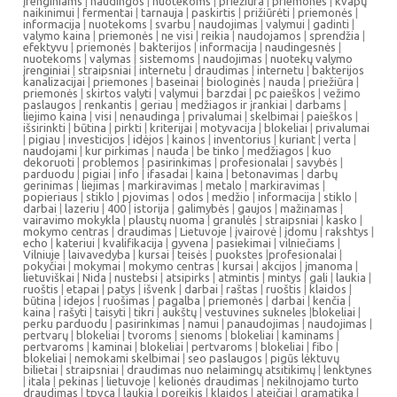
įrenginiams
|
naudingos
|
nuotekoms
|
priežiūra
|
priemonės
|
kvapų
naikinimui
|
fermentai
|
tarnauja
|
paskirtis
|
prižiūrėti
|
priemonės
|
informacija
|
nuotekoms
|
svarbu
|
naudojimas
|
valymui
|
gadinti
|
valymo kaina
|
priemonės
|
ne visi
|
reikia
|
naudojamos
|
sprendžia
|
efektyvu
|
priemonės
|
bakterijos
|
informacija
|
naudingesnės
|
nuotekoms
|
valymas
|
sistemoms
|
naudojimas
|
nuotekų valymo
įrenginiai
|
straipsniai
|
internetu
|
draudimas
|
internetu
|
bakterijos
kanalizacijai
|
priemones
|
baseinai
|
biologinės
|
nauda
|
priežiūra
|
priemonės
|
skirtos valyti
|
valymui
|
barzdai
|
pc paieškos
|
vežimo
paslaugos
|
renkantis
|
geriau
|
medžiagos ir įrankiai
|
darbams
|
liejimo kaina
|
visi
|
nenaudinga
|
privalumai
|
skelbimai
|
paieškos
|
išsirinkti
|
būtina
|
pirkti
|
kriterijai
|
motyvacija
|
blokeliai
|
privalumai
|
pigiau
|
investicijos
|
idėjos
|
kainos
|
inventorius
|
kuriant
|
verta
|
naudojami
|
kur pirkimas
|
nauda
|
be tinko
|
medžiagos
|
kuo
dekoruoti
|
problemos
|
pasirinkimas
|
profesionalai
|
savybės
|
parduodu
|
pigiai
|
info
|
ifasadai
|
kaina
|
betonavimas
|
darbų
gerinimas
|
liejimas
|
markiravimas
|
metalo
|
markiravimas
|
popieriaus
|
stiklo
|
pjovimas
|
odos
|
medžio
|
informacija
|
stiklo
|
darbai
|
lazeriu
|
400
|
istorija
|
galimybės
|
gaujos
|
mažinamas
|
vairavimo mokykla
|
plaustų nuoma
|
granulės
|
straipsniai
|
kasko
|
mokymo centras
|
draudimas
|
Lietuvoje
|
įvairovė
|
įdomu
|
rakshtys
|
echo
|
kateriui
|
kvalifikacija
|
gyvena
|
pasiekimai
|
vilniečiams
|
Vilniuje
|
laivavedyba
|
kursai
|
teisės
|
puokstes
|
profesionalai
|
pokyčiai
|
mokymai
|
mokymo centras
|
kursai
|
akcijos
|
įmanoma
|
lietuviškai
|
Nida
|
nustebsi
|
atsipirks
|
atmintis
|
mintys
|
gali
|
laukia
|
ruoštis
|
etapai
|
patys
|
išvenk
|
darbai
|
raštas
|
ruoštis
|
klaidos
|
būtina
|
idejos
|
ruošimas
|
pagalba
|
priemonės
|
darbai
|
kenčia
|
kaina
|
rašyti
|
taisyti
|
tikri
|
aukštų
|
vestuvines sukneles
|
blokeliai
|
perku parduodu
|
pasirinkimas
|
namui
|
panaudojimas
|
naudojimas
|
pertvarų
|
blokeliai
|
tvoroms
|
sienoms
|
blokeliai
|
kaminams
|
pertvaroms
|
kaminai
|
blokeliai
|
pertvaroms
|
blokeliai
|
fibo
|
blokeliai
|
nemokami skelbimai
|
seo paslaugos
|
pigūs lėktuvų
bilietai
|
straipsniai
|
draudimas nuo nelaimingų atsitikimų
|
lenktynes
|
itala
|
pekinas
|
lietuvoje
|
kelionės draudimas
|
nekilnojamo turto
draudimas
|
tpvca
|
laukia
|
poreikis
|
klaidos
|
ateičiai
|
gramatika
|