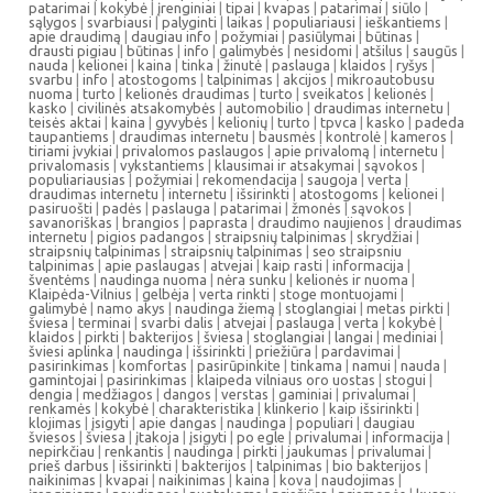
patarimai
|
kokybė
|
įrenginiai
|
tipai
|
kvapas
|
patarimai
|
siūlo
|
sąlygos
|
svarbiausi
|
palyginti
|
laikas
|
populiariausi
|
ieškantiems
|
apie draudimą
|
daugiau info
|
požymiai
|
pasiūlymai
|
būtinas
|
drausti pigiau
|
būtinas
|
info
|
galimybės
|
nesidomi
|
atšilus
|
saugūs
|
nauda
|
kelionei
|
kaina
|
tinka
|
žinutė
|
paslauga
|
klaidos
|
ryšys
|
svarbu
|
info
|
atostogoms
|
talpinimas
|
akcijos
|
mikroautobusu
nuoma
|
turto
|
kelionės draudimas
|
turto
|
sveikatos
|
kelionės
|
kasko
|
civilinės atsakomybės
|
automobilio
|
draudimas internetu
|
teisės aktai
|
kaina
|
gyvybės
|
kelionių
|
turto
|
tpvca
|
kasko
|
padeda
taupantiems
|
draudimas internetu
|
bausmės
|
kontrolė
|
kameros
|
tiriami įvykiai
|
privalomos paslaugos
|
apie privalomą
|
internetu
|
privalomasis
|
vykstantiems
|
klausimai ir atsakymai
|
sąvokos
|
populiariausias
|
požymiai
|
rekomendacija
|
saugoja
|
verta
|
draudimas internetu
|
internetu
|
išsirinkti
|
atostogoms
|
kelionei
|
pasiruošti
|
padės
|
paslauga
|
patarimai
|
žmonės
|
sąvokos
|
savanoriškas
|
brangios
|
paprasta
|
draudimo naujienos
|
draudimas
internetu
|
pigios padangos
|
straipsnių talpinimas
|
skrydžiai
|
straipsnių talpinimas
|
straipsnių talpinimas
|
seo straipsniu
talpinimas
|
apie paslaugas
|
atvejai
|
kaip rasti
|
informacija
|
šventėms
|
naudinga nuoma
|
nėra sunku
|
kelionės ir nuoma
|
Klaipėda-Vilnius
|
gelbėja
|
verta rinkti
|
stoge montuojami
|
galimybė
|
namo akys
|
naudinga žiemą
|
stoglangiai
|
metas pirkti
|
šviesa
|
terminai
|
svarbi dalis
|
atvejai
|
paslauga
|
verta
|
kokybė
|
klaidos
|
pirkti
|
bakterijos
|
šviesa
|
stoglangiai
|
langai
|
mediniai
|
šviesi aplinka
|
naudinga
|
išsirinkti
|
priežiūra
|
pardavimai
|
pasirinkimas
|
komfortas
|
pasirūpinkite
|
tinkama
|
namui
|
nauda
|
gamintojai
|
pasirinkimas
|
klaipeda vilniaus oro uostas
|
stogui
|
dengia
|
medžiagos
|
dangos
|
verstas
|
gaminiai
|
privalumai
|
renkamės
|
kokybė
|
charakteristika
|
klinkerio
|
kaip išsirinkti
|
klojimas
|
įsigyti
|
apie dangas
|
naudinga
|
populiari
|
daugiau
šviesos
|
šviesa
|
įtakoja
|
įsigyti
|
po egle
|
privalumai
|
informacija
|
nepirkčiau
|
renkantis
|
naudinga
|
pirkti
|
jaukumas
|
privalumai
|
prieš darbus
|
išsirinkti
|
bakterijos
|
talpinimas
|
bio bakterijos
|
naikinimas
|
kvapai
|
naikinimas
|
kaina
|
kova
|
naudojimas
|