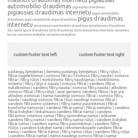
automobilio draudimas
pigiausias draudimas
pigiausias draudimas internetu
pigus automobilio
pigus draudimas
draudimas
pigus aviabilietai
pigus draudimas
internetu
privalomasis automobilio draudimas
privalomasis draudimas
Seo
tpvca
tpvca draudimas
turto draudimas
turto draudimas internetu
vairavimo
kursai
vairavimo mokykla
vairavimo mokyklos
custom footer text left
custom footer text right
padangų žymėjimas
|
žieminių padangų žymėjimas
|
filtrų rūšys
|
filtrai nugeležinimui
|
osmoso filtrai> |
osmoso filtrų nauda
|
osmoso
filtrai
|
filtrų rūšys
|
minkštinimo filtrų naudojimas
|
minkštinimo
sistema
|
filtrų rūšys ir nauda
|
osmoso filtrai
|
vandens filtrai
nukalkinimui
|
vandens filtrų nauda
|
osmoso filtrų nauda
|
atbulinio
osmoso filtrai
|
filtrų rūšys
|
apie geriamo vandens filtrus
|
kas yra
atbulinis osmosas
|
namui naudingi osmoso filtrai
|
osmoso filtrų
nauda
|
naudingi osmoso filtrai
|
kuo naudingi osmoso filtrai
|
vandens filtravimo sistemos
|
filtrų namui pasirinkimas
|
filtrai
komfortui namuose
|
vandens filtrai namui
|
filtrai namams
|
vandens
filtrai kokybei
|
tinkamiausi vandens filtrai namui
|
vandens
filtravimo sistemos namui
|
filtrų sprendimai namui
|
ieškome
vandens filtrų namui
|
vandens filtrų namui rūšys
|
vandens kokybei
filtrai namui
|
vandens namui filtrų pasirinkimas
|
vandens filtrų
rtūšys
|
vandens kokybei name
|
rekomenduojami vandens filtrai
namui
|
vandens filtrai namui
|
filtrų namui rūšys
|
vandens filtrų rūšys
|
vandens filtrai namui
|
namui naudingi osmoso filtrai
|
namui