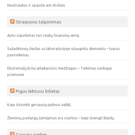
Nuotraukos ir spauda ant drobės
Straipsniu talpinimas
Auto supirkimas turi realią finansinę vertę
Sužadėtuvių žiedas su laboratorijoje užaugintu deimantu – tvarus
pasirinkimas
Ekstremalų krūvį atlaikančios medžiagos – Tiekimas sunkiajai
pramonei
Pigus lektuvu bilietai
Kaip išsirinkti geriausią pelėsio valiklį
Žieminių padangų žymėjimas yra svarbus – kaip išvengti klaidų
Gyvunu prekes