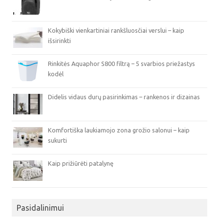
Kokybiški vienkartiniai rankšluosčiai verslui – kaip
išsirinkti
Rinkitės Aquaphor S800 filtrą – 5 svarbios priežastys
kodėl
Didelis vidaus durų pasirinkimas – rankenos ir dizainas
Komfortiška laukiamojo zona grožio salonui – kaip
sukurti
Kaip prižiūrėti patalynę
Pasidalinimui