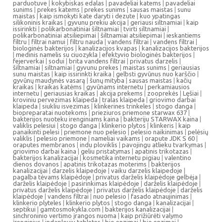
parduotuve
|
kokybiskas edalas
|
pavadeliai katems
|
pavadeliai
sunims
|
prekes katems
|
prekes sunims
|
sausas maistas
|
sunu
maistas
|
kaip ismokyti kate daryti i dezute
|
kuo ypatingas
silikoninis kraikas
|
gyvunu prekiu akcija
|
geriausi siltnamiai
|
kaip
issirinkti
|
polikarbonatiniai šiltnamiai
|
tvirti siltnamiai
|
polikarbonatiniai atsiliepimai
|
šiltnamiai atsiliepimai
|
ieskantiems
filtru
|
filtrai namui
|
filtru nauda
|
vandens filtrai
|
vandens filtrai
|
biologinės bakterijos
|
kanalizacijos kvapas
|
kanalizacijos bakterijos
|
medinis namelis su ciuozykla
|
efektyvio biologinės bakterijos
|
fejerverkai
|
sodui
|
brita vandens filtrai
|
privatus darzelis
|
šiltnamiai
|
siltnamiai
|
gyvunu prekes
|
maistas sunims
|
geriausias
sunu maistas
|
kaip issirinkti kraika
|
gelbsti gyvūnus nuo karščio
|
gyvūnų maudynės vasarą
|
šunų mityba
|
sausas maistas
|
kačių
kraikas
|
kraikas katėms
|
gyvūnams internetu
|
perkamiausios
internetu
|
geriausias kraikas
|
akcija prekems
|
zooprekės
|
Lęšiai
|
kroviniu pervezimas klaipeda
|
tralas klaipeda
|
griovimo darbai
klaipeda
|
siukliu isvezimas
|
klinkerines trinkeles
|
stogo danga
|
biopreparatai nuotekoms
|
prieziuros priemone starwax 637
|
bakterijos nuoteku irenginiams kaina
|
bakteriju STARWAX kaina
|
valiklis pelesiui
|
stogo danga
|
klinkerio plytos
|
klinkeris
|
kaip
panaikinti pelesi
|
priemone nuo pelesio
|
pelesio naikinimas
|
pelėsių
valiklis
|
pelesio priemone
|
nameliai vaikams
|
orapute JDK S 60
|
oraputes membranos
|
indu ploviklis
|
pavojingu atlieku tvarkymas
|
griovimo darbai kaina
|
geliu pristatymas
|
apatinis trikotazas
|
bakterijos kanalizacijai
|
kosmetika internetu pigiau
|
valentino
dienos dovanos
|
apatinis trikotazas moterims
|
bakterijos
kanalizacijai
|
darzelis klaipedoje
|
vaiku darzelis klaipedoje
|
pagalba tėvams klaipėdoje
|
privatus darželis klaipėdoje gelbėja
|
darželis klaipėdoje
|
pasirinkimas klaipėdoje
|
darželis klaipėdoje
|
privatus darželis klaipėdoje
|
privatus darželis klaipėdoje
|
darželis
klaipėdoje
|
vandens filtrai
|
nuo pelesio
|
fasado atnaujinimas
|
klinkerio plyteles
|
klinkerio plytos
|
stogo danga
|
kanalizacijai
|
septikui
|
gamtosmokykla.com
|
bakterijos kanalizacijai
|
sinchroninio vertimo įrangos nuoma
|
kaip prižiūrėti valymo