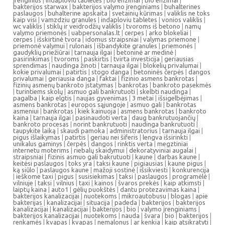
įrenginius
|
indaploviu tabletes
|
bio enzimai
|
bio enzimai
|
bakterijos starwax
|
bakterijos valymo įrenginiams
|
buhalterines
paslaugos
|
buhalterine apskaita
|
svetainių kūrimas
|
valiklis ne toks
kaip visi
|
vamzdziu granules
|
indaploviu tabletes
|
vonios valiklis
|
wc valiklis
|
stiklų ir veidrodžių valiklis
|
tvoroms iš betono
|
namų
valymo priemonės
|
uabpersonalas.lt
|
cerpes
|
arko blokeliai
|
cerpes
|
išskirtinė tvora
|
idomus straipsniai
|
valymas priemone
|
priemonė valymui
|
rulonais
|
išbandykite granules
|
priemonės
|
gaudyklių priežiūrai
|
tarnauja ilgai
|
betoninė ar medinė
|
pasirinkimas
|
tvoroms
|
paskirtis
|
tvirta investicija
|
geriausias
sprendimas
|
naudinga žinoti
|
tarnauja ilgai
|
blokelių privalumai
|
kokie privalumai
|
patirtis
|
stogo danga
|
betoninės čerpės
|
dangos
privalumai
|
geriausia danga
|
faktai
|
fizinio asmens bankrotas
|
fizinių asmenų bankroto įstatymas
|
bankrotas
|
bankroto pasekmės
|
turintiems skolų
|
asmuo gali bankrutuoti
|
skelbti naudinga
|
pagalba
|
kaip elgtis
|
naujas gyvenimas
|
3 metai
|
išsigelbėjimas
|
asmens bankrotas
|
europos sąjungoje
|
asmuo gali
|
bankrotas
asmeniui
|
bankrotas
|
kiek kainuoja
|
asmens bankrotas
|
bankroto
kaina
|
tarnauja ilgai
|
pasinaudoti verta
|
daug bankrutuojančių
|
bankroto procesas
|
norint bankrutuoti
|
naudinga bankrutuoti
|
taupykite laiką
|
skaudi pamoka
|
administratorius
|
tarnauja ilgai
|
pigus išlaikymas
|
patirtis
|
geriau nei šiferis
|
lengva išsirinkti
|
unikalus gaminys
|
čerpės
|
dangos
|
rinktis verta
|
megztiniai
internetu moterims
|
riebalų skaidymui
|
dekoratyviniai augalai
|
straipsniai
|
fizinis asmuo gali bakrutuoti
|
kaune
|
darbas kaune
|
keitėsi paslaugos
|
toks yra
|
taksi kaune
|
pigiausias
|
kaune pigus
|
ką siūlo
|
paslaugos kaune
|
mažoji sostinė
|
išsikviesti
|
konkurencija
|
ieškome taxi
|
pigus
|
susisiekimas
|
taksi
|
paslaugos
|
programėlė
|
vilniuje
|
taksi
|
vilnius
|
taxi
|
kainos
|
švaros prekės
|
kaip atkimsti
|
laiptų kaina
|
auto1
|
gėlių puokštės
|
dantu protezavimas kaina
|
bakterijos kanalizacijai
|
nuotekoms
|
mikroautobusu
|
blogas
|
apie
bakterijas
|
kanalizacijai
|
situacija
|
padeda
|
bakterijos
|
bakterijos
kanalizacijai
|
kanalizacijai
|
bakterijos
|
bio
|
valymo įrenginiams
|
bakterijos kanalizacijai
|
nuotekoms
|
nauda
|
švara
|
bio
|
bakterijos
|
renkamės
|
kvapas
|
kvapas
|
nemalonus
|
ar kenkia
|
kaip atsikratyti
|