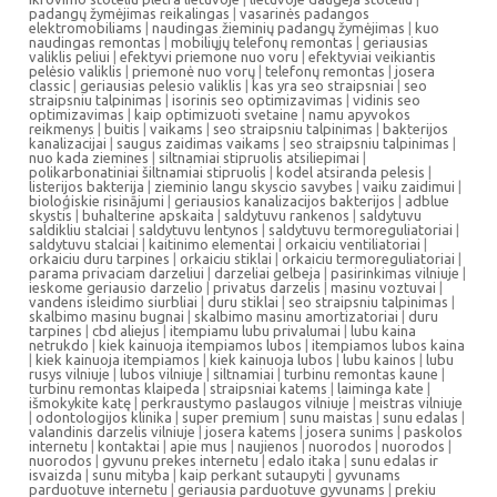
padangų žymėjimas reikalingas
|
vasarinės padangos
elektromobiliams
|
naudingas žieminių padangų žymėjimas
|
kuo
naudingas remontas
|
mobiliųjų telefonų remontas
|
geriausias
valiklis peliui
|
efektyvi priemone nuo voru
|
efektyviai veikiantis
pelėsio valiklis
|
priemonė nuo vorų
|
telefonų remontas
|
josera
classic
|
geriausias pelesio valiklis
|
kas yra seo straipsniai
|
seo
straipsniu talpinimas
|
isorinis seo optimizavimas
|
vidinis seo
optimizavimas
|
kaip optimizuoti svetaine
|
namu apyvokos
reikmenys
|
buitis
|
vaikams
|
seo straipsniu talpinimas
|
bakterijos
kanalizacijai
|
saugus zaidimas vaikams
|
seo straipsniu talpinimas
|
nuo kada ziemines
|
siltnamiai stipruolis atsiliepimai
|
polikarbonatiniai šiltnamiai stipruolis
|
kodel atsiranda pelesis
|
listerijos bakterija
|
zieminio langu skyscio savybes
|
vaiku zaidimui
|
bioloģiskie risinājumi
|
geriausios kanalizacijos bakterijos
|
adblue
skystis
|
buhalterine apskaita
|
saldytuvu rankenos
|
saldytuvu
saldikliu stalciai
|
saldytuvu lentynos
|
saldytuvu termoreguliatoriai
|
saldytuvu stalciai
|
kaitinimo elementai
|
orkaiciu ventiliatoriai
|
orkaiciu duru tarpines
|
orkaiciu stiklai
|
orkaiciu termoreguliatoriai
|
parama privaciam darzeliui
|
darzeliai gelbeja
|
pasirinkimas vilniuje
|
ieskome geriausio darzelio
|
privatus darzelis
|
masinu voztuvai
|
vandens isleidimo siurbliai
|
duru stiklai
|
seo straipsniu talpinimas
|
skalbimo masinu bugnai
|
skalbimo masinu amortizatoriai
|
duru
tarpines
|
cbd aliejus
|
itempiamu lubu privalumai
|
lubu kaina
netrukdo
|
kiek kainuoja itempiamos lubos
|
itempiamos lubos kaina
|
kiek kainuoja itempiamos
|
kiek kainuoja lubos
|
lubu kainos
|
lubu
rusys vilniuje
|
lubos vilniuje
|
siltnamiai
|
turbinu remontas kaune
|
turbinu remontas klaipeda
|
straipsniai katems
|
laiminga kate
|
išmokykite katę
|
perkraustymo paslaugos vilniuje
|
meistras vilniuje
|
odontologijos klinika
|
super premium
|
sunu maistas
|
sunu edalas
|
valandinis darzelis vilniuje
|
josera katems
|
josera sunims
|
paskolos
internetu
|
kontaktai
|
apie mus
|
naujienos
|
nuorodos
|
nuorodos
|
nuorodos
|
gyvunu prekes internetu
|
edalo itaka
|
sunu edalas ir
isvaizda
|
sunu mityba
|
kaip perkant sutaupyti
|
gyvunams
parduotuve internetu
|
geriausia parduotuve gyvunams
|
prekiu