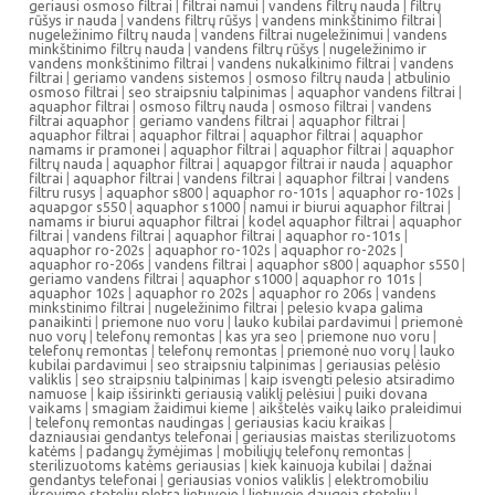
geriausi osmoso filtrai
|
filtrai namui
|
vandens filtrų nauda
|
filtrų
rūšys ir nauda
|
vandens filtrų rūšys
|
vandens minkštinimo filtrai
|
nugeležinimo filtrų nauda
|
vandens filtrai nugeležinimui
|
vandens
minkštinimo filtrų nauda
|
vandens filtrų rūšys
|
nugeležinimo ir
vandens monkštinimo filtrai
|
vandens nukalkinimo filtrai
|
vandens
filtrai
|
geriamo vandens sistemos
|
osmoso filtrų nauda
|
atbulinio
osmoso filtrai
|
seo straipsniu talpinimas
|
aquaphor vandens filtrai
|
aquaphor filtrai
|
osmoso filtrų nauda
|
osmoso filtrai
|
vandens
filtrai aquaphor
|
geriamo vandens filtrai
|
aquaphor filtrai
|
aquaphor filtrai
|
aquaphor filtrai
|
aquaphor filtrai
|
aquaphor
namams ir pramonei
|
aquaphor filtrai
|
aquaphor filtrai
|
aquaphor
filtrų nauda
|
aquaphor filtrai
|
aquapgor filtrai ir nauda
|
aquaphor
filtrai
|
aquaphor filtrai
|
vandens filtrai
|
aquaphor filtrai
|
vandens
filtru rusys
|
aquaphor s800
|
aquaphor ro-101s
|
aquaphor ro-102s
|
aquapgor s550
|
aquaphor s1000
|
namui ir biurui aquaphor filtrai
|
namams ir biurui aquaphor filtrai
|
kodel aquaphor filtrai
|
aquaphor
filtrai
|
vandens filtrai
|
aquaphor filtrai
|
aquaphor ro-101s
|
aquaphor ro-202s
|
aquaphor ro-102s
|
aquaphor ro-202s
|
aquaphor ro-206s
|
vandens filtrai
|
aquaphor s800
|
aquaphor s550
|
geriamo vandens filtrai
|
aquaphor s1000
|
aquaphor ro 101s
|
aquaphor 102s
|
aquaphor ro 202s
|
aquaphor ro 206s
|
vandens
minkstinimo filtrai
|
nugeležinimo filtrai
|
pelesio kvapa galima
panaikinti
|
priemone nuo voru
|
lauko kubilai pardavimui
|
priemonė
nuo vorų
|
telefonų remontas
|
kas yra seo
|
priemone nuo voru
|
telefonų remontas
|
telefonų remontas
|
priemonė nuo vorų
|
lauko
kubilai pardavimui
|
seo straipsniu talpinimas
|
geriausias pelėsio
valiklis
|
seo straipsniu talpinimas
|
kaip isvengti pelesio atsiradimo
namuose
|
kaip išsirinkti geriausią valiklį pelėsiui
|
puiki dovana
vaikams
|
smagiam žaidimui kieme
|
aikštelės vaikų laiko praleidimui
|
telefonų remontas naudingas
|
geriausias kaciu kraikas
|
dazniausiai gendantys telefonai
|
geriausias maistas sterilizuotoms
katėms
|
padangų žymėjimas
|
mobiliųjų telefonų remontas
|
sterilizuotoms katėms geriausias
|
kiek kainuoja kubilai
|
dažnai
gendantys telefonai
|
geriausias vonios valiklis
|
elektromobiliu
ikrovimo stoteliu pletra lietuvoje
|
lietuvoje daugeja stoteliu
|