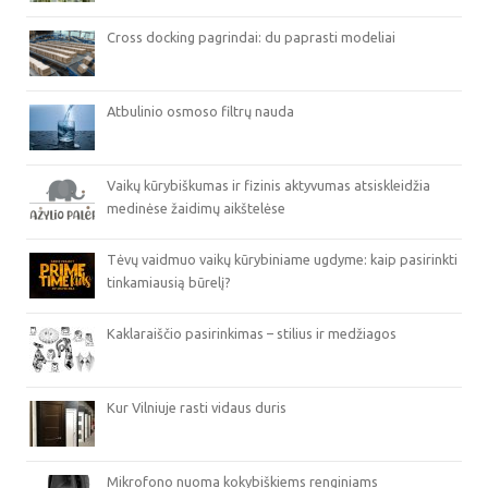
Cross docking pagrindai: du paprasti modeliai
Atbulinio osmoso filtrų nauda
Vaikų kūrybiškumas ir fizinis aktyvumas atsiskleidžia
medinėse žaidimų aikštelėse
Tėvų vaidmuo vaikų kūrybiniame ugdyme: kaip pasirinkti
tinkamiausią būrelį?
Kaklaraiščio pasirinkimas – stilius ir medžiagos
Kur Vilniuje rasti vidaus duris
Mikrofono nuoma kokybiškiems renginiams