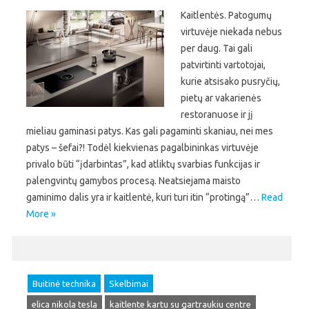
Kaitlentės. Patogumų
virtuvėje niekada nebus
per daug. Tai gali
patvirtinti vartotojai,
kurie atsisako pusryčių,
pietų ar vakarienės
restoranuose ir jį
mieliau gaminasi patys. Kas gali pagaminti skaniau, nei mes
patys – šefai?! Todėl kiekvienas pagalbininkas virtuvėje
privalo būti “įdarbintas”, kad atliktų svarbias funkcijas ir
palengvintų gamybos procesą. Neatsiejama maisto
gaminimo dalis yra ir kaitlentė, kuri turi itin “protingą”…
Read
More »
Buitinė technika
Skelbimai
elica nikola tesla
kaitlente kartu su gartraukiu centre