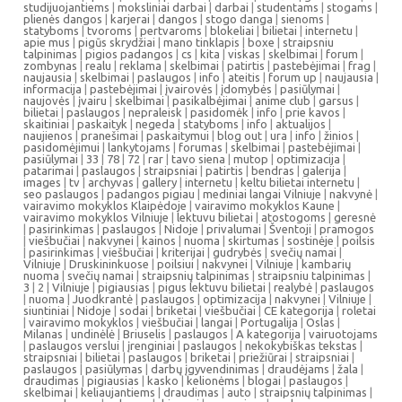
studijuojantiems
|
moksliniai darbai
|
darbai
|
studentams
|
stogams
|
plienės dangos
|
karjerai
|
dangos
|
stogo danga
|
sienoms
|
statyboms
|
tvoroms
|
pertvaroms
|
blokeliai
|
bilietai
|
internetu
|
apie mus
|
pigūs skrydžiai
|
mano tinklapis
|
boxe
|
straipsniu
talpinimas
|
pigios padangos
|
cs
|
kita
|
viskas
|
skelbimai
|
forum
|
zombynas
|
realu
|
reklama
|
skelbimai
|
patirtis
|
pastebėjimai
|
frag
|
naujausia
|
skelbimai
|
paslaugos
|
info
|
ateitis
|
forum up
|
naujausia
|
informacija
|
pastebėjimai
|
įvairovės
|
įdomybės
|
pasiūlymai
|
naujovės
|
įvairu
|
skelbimai
|
pasikalbėjimai
|
anime club
|
garsus
|
bilietai
|
paslaugos
|
nepraleisk
|
pasidomėk
|
info
|
prie kavos
|
skaitiniai
|
paskaityk
|
negeda
|
statyboms
|
info
|
aktualijos
|
naujienos
|
pranešimai
|
paskaitymui
|
blog out
|
ura
|
info
|
žinios
|
pasidomėjimui
|
lankytojams
|
forumas
|
skelbimai
|
pastebėjimai
|
pasiūlymai
|
33
|
78
|
72
|
rar
|
tavo siena
|
mutop
|
optimizacija
|
patarimai
|
paslaugos
|
straipsniai
|
patirtis
|
bendras
|
galerija
|
images
|
tv
|
archyvas
|
gallery
|
internetu
|
keltu bilietai internetu
|
seo paslaugos
|
padangos pigiau
|
mediniai langai Vilniuje
|
nakvynė
|
vairavimo mokyklos Klaipėdoje
|
vairavimo mokyklos Kaune
|
vairavimo mokyklos Vilniuje
|
lektuvu bilietai
|
atostogoms
|
geresnė
|
pasirinkimas
|
paslaugos
|
Nidoje
|
privalumai
|
Šventoji
|
pramogos
|
viešbučiai
|
nakvynei
|
kainos
|
nuoma
|
skirtumas
|
sostinėje
|
poilsis
|
pasirinkimas
|
viešbučiai
|
kriterijai
|
gudrybės
|
svečių namai
|
Vilniuje
|
Druskininkuose
|
poilsiui
|
nakvynei
|
Vilniuje
|
kambarių
nuoma
|
svečių namai
|
straipsnių talpinimas
|
straipsniu talpinimas
|
3
|
2
|
Vilniuje
|
pigiausias
|
pigus lektuvu bilietai
|
realybė
|
paslaugos
|
nuoma
|
Juodkrantė
|
paslaugos
|
optimizacija
|
nakvynei
|
Vilniuje
|
siuntiniai
|
Nidoje
|
sodai
|
briketai
|
viešbučiai
|
CE kategorija
|
roletai
|
vairavimo mokyklos
|
viešbučiai
|
langai
|
Portugalija
|
Oslas
|
Milanas
|
undinėlė
|
Briuselis
|
paslaugos
|
A kategorija
|
vairuotojams
|
paslaugos verslui
|
įrenginiai
|
paslaugos
|
nekokybiškas tekstas
|
straipsniai
|
bilietai
|
paslaugos
|
briketai
|
priežiūrai
|
straipsniai
|
paslaugos
|
pasiūlymas
|
darbų įgyvendinimas
|
draudėjams
|
žala
|
draudimas
|
pigiausias
|
kasko
|
kelionėms
|
blogai
|
paslaugos
|
skelbimai
|
keliaujantiems
|
draudimas
|
auto
|
straipsnių talpinimas
|