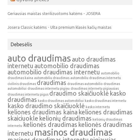
Geriausias maistas sterilizuotoms katėms - JOSERA
Josera Classic katėms - Ulta premium klasės kačių maistas
Debesėlis
auto draudimas
auto draudimas
internetu
automobilio draudimas
automobilio draudimas internetu
automobilio
draudimas kaina
automobiliu draudimas
automobiliu draudimas internetu
draudimas
civilinis draudimas
draudimas automobilio
draudimas
automobiliui
draudimas internetu pigiau
draudimas internetu pigiausias
draudimo skaičiuoklė
kasko
draudimas internetu pigus
draudimas
kasko draudimas automobiliui
kasko draudimas internetu
kasko draudimo skaičiuoklė
kasko internetu
keliones draudimas kaina
keliones draudimas
skaiciuokle
kelionių draudimas
kelionių draudimas
kelionės draudimas
kelionės draudimas
internetu
masinos draudimas
internetu
masinos draudimas internetu
pigiausias