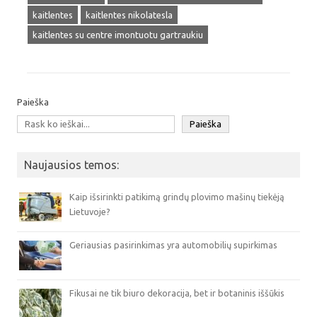
kaitlentes
kaitlentes nikolatesla
kaitlentes su centre imontuotu gartraukiu
Paieška
Paieška
Naujausios temos:
Kaip išsirinkti patikimą grindų plovimo mašinų tiekėją
Lietuvoje?
Geriausias pasirinkimas yra automobilių supirkimas
Fikusai ne tik biuro dekoracija, bet ir botaninis iššūkis