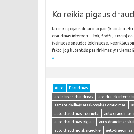
Ko reikia pigaus drau
Ko reikia pigaus draudimo paieškai internetu
draudimas internetu – tokį žodžių junginį galima
įvairiuose spaudos leidiniuose. Nepriklausom
fakto, jog būtent šis pasirinkimas yra viena
»
Auto
Draudimas
ab lietuvos draudimas
apsidrausk internet
asmens civilinės atsakomybės draudimas
a
auto draudimas internetu
auto draudimas i
auto draudimas pigiau
auto draudimas skai
auto draudimo skaičiuoklė
autodraudimas