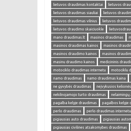
lietuvos draudimas kontaktai
lietuvos drau
lietuvos draudimas siauliai
lietuvos draudim
lietuvos draudimas vilnius
lietuvos draudim
lietuvos draudimo skaiciuokle
lietuvosdra
mano draudimas.lt
masinos draudimas
m
masinos draudimas kainos
masinos draudim
masinos draudimo kainos
masinos draudim
masinu draudimo kainos
medicininis draud
motociklo draudimas internetu
motociklu 
namo draudimas
namo draudimas kaina
ne gyvybės draudimas
neįvykusios kelionė
nekilnojamojo turto draudimas
nelaimingų 
pagalba kelyje draudimas
pagalbos kelyje
perlo draudimas
perlo draudimas internetu
pigiausias auto draudimas
pigiausias auto
pigiausias civilines atsakomybes draudimas