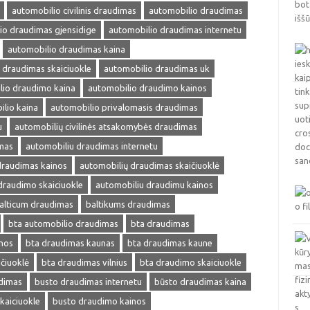
automobilio civilinis draudimas
automobilio draudimas
io draudimas gjensidige
automobilio draudimas internetu
automobilio draudimas kaina
 draudimas skaiciuokle
automobilio draudimas uk
lio draudimo kaina
automobilio draudimo kainos
lio kaina
automobilio privalomasis draudimas
u
automobilių civilinės atsakomybės draudimas
mas
automobiliu draudimas internetu
draudimas kainos
automobilių draudimas skaičiuoklė
draudimo skaiciuokle
automobiliu draudimu kainos
alticum draudimas
baltikums draudimas
bta automobilio draudimas
bta draudimas
nos
bta draudimas kaunas
bta draudimas kaune
čiuoklė
bta draudimas vilnius
bta draudimo skaiciuokle
dimas
busto draudimas internetu
būsto draudimas kaina
kaiciuokle
busto draudimo kainos