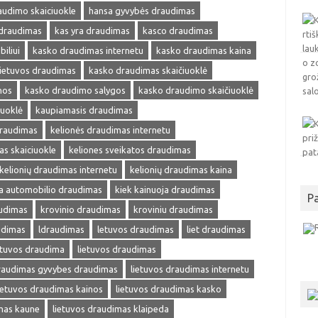
audimo skaiciuokle
hansa gyvybės draudimas
 draudimas
kas yra draudimas
kasco draudimas
iliui
kasko draudimas internetu
kasko draudimas kaina
ietuvos draudimas
kasko draudimas skaičiuoklė
nos
kasko draudimo salygos
kasko draudimo skaičiuoklė
iuoklė
kaupiamasis draudimas
draudimas
kelionės draudimas internetu
as skaiciuokle
keliones sveikatos draudimas
kelionių draudimas internetu
kelionių draudimas kaina
ja automobilio draudimas
kiek kainuoja draudimas
P
audimas
krovinio draudimas
kroviniu draudimas
udimas
ldraudimas
letuvos draudimas
liet draudimas
etuvos draudima
lietuvos draudimas
draudimas gyvybes draudimas
lietuvos draudimas internetu
ietuvos draudimas kainos
lietuvos draudimas kasko
mas kaune
lietuvos draudimas klaipeda