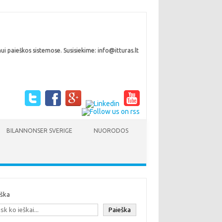
i paieškos sistemose. Susisiekime: info@itturas.lt
BILANNONSER SVERIGE
NUORODOS
eška
Paieška