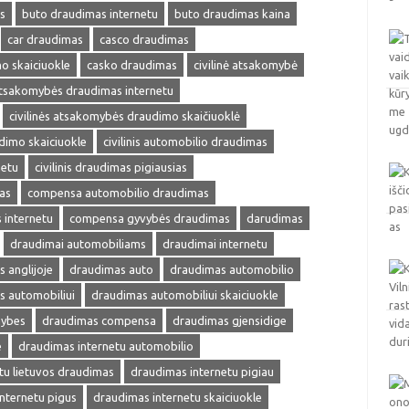
s
buto draudimas internetu
buto draudimas kaina
car draudimas
casco draudimas
o skaiciuokle
casko draudimas
civilinė atsakomybė
 atsakomybės draudimas internetu
civilinės atsakomybės draudimo skaičiuoklė
udimo skaiciuokle
civilinis automobilio draudimas
netu
civilinis draudimas pigiausias
as
compensa automobilio draudimas
internetu
compensa gyvybės draudimas
darudimas
draudimai automobiliams
draudimai internetu
 anglijoje
draudimas auto
draudimas automobilio
s automobiliui
draudimas automobiliui skaiciuokle
mybes
draudimas compensa
draudimas gjensidige
e
draudimas internetu automobilio
tu lietuvos draudimas
draudimas internetu pigiau
nternetu pigus
draudimas internetu skaiciuokle