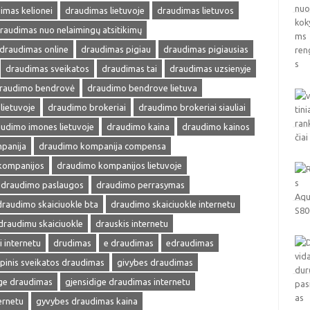
imas kelionei
draudimas lietuvoje
draudimas lietuvos
raudimas nuo nelaimingų atsitikimų
draudimas online
draudimas pigiau
draudimas pigiausias
draudimas sveikatos
draudimas tai
draudimas uzsienyje
raudimo bendrovė
draudimo bendrove lietuva
lietuvoje
draudimo brokeriai
draudimo brokeriai siauliai
udimo imones lietuvoje
draudimo kaina
draudimo kainos
panija
draudimo kompanija compensa
kompanijos
draudimo kompanijos lietuvoje
draudimo paslaugos
draudimo perrasymas
draudimo skaiciuokle bta
draudimo skaiciuokle internetu
draudimu skaiciuokle
drauskis internetu
i internetu
drudimas
e draudimas
edraudimas
pinis sveikatos draudimas
givybes draudimas
ige draudimas
gjensidige draudimas internetu
ernetu
gyvybes draudimas kaina