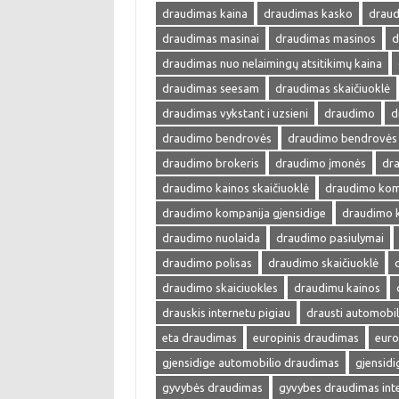
draudimas kaina
draudimas kasko
draud
draudimas masinai
draudimas masinos
d
draudimas nuo nelaimingų atsitikimų kaina
draudimas seesam
draudimas skaičiuoklė
draudimas vykstant i uzsieni
draudimo
d
draudimo bendrovės
draudimo bendrovės 
draudimo brokeris
draudimo įmonės
dra
draudimo kainos skaičiuoklė
draudimo kom
draudimo kompanija gjensidige
draudimo 
draudimo nuolaida
draudimo pasiulymai
draudimo polisas
draudimo skaičiuoklė
draudimo skaiciuokles
draudimu kainos
drauskis internetu pigiau
drausti automobil
eta draudimas
europinis draudimas
euro
gjensidige automobilio draudimas
gjensid
gyvybės draudimas
gyvybes draudimas int