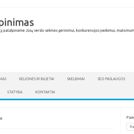
lpinimas
 jį patalpinsime Jūsų verslo sėkmės gerinimui, konkurencijos įveikimui, matomumu
Skip to content
MAS
KELIONĖS IR BILIETAI
SKELBIMAI
SEO PASLAUGOS
STATYBA
KONTAKTAI
Pai
NA