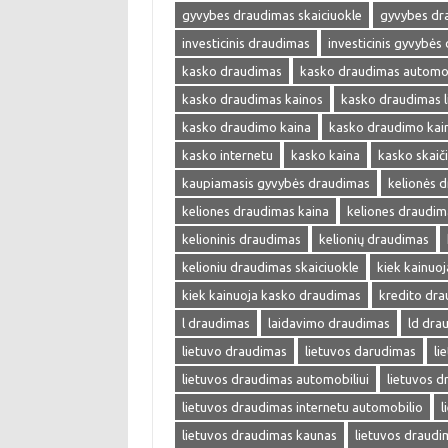
gyvybes draudimas skaiciuokle
gyvybes dr
investicinis draudimas
investicinis gyvybės
kasko draudimas
kasko draudimas automob
kasko draudimas kainos
kasko draudimas l
kasko draudimo kaina
kasko draudimo kai
kasko internetu
kasko kaina
kasko skaič
kaupiamasis gyvybės draudimas
kelionės 
keliones draudimas kaina
keliones draudim
kelioninis draudimas
kelionių draudimas
kelioniu draudimas skaiciuokle
kiek kainuo
kiek kainuoja kasko draudimas
kredito dr
l draudimas
laidavimo draudimas
ld dra
lietuvo draudimas
lietuvos darudimas
li
lietuvos draudimas automobiliui
lietuvos 
lietuvos draudimas internetu automobilio
l
lietuvos draudimas kaunas
lietuvos draudi