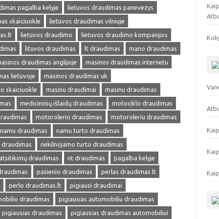
Kaip
dimas pagalba kelyje
lietuvos draudimas panevezys
Atb
as skaiciuokle
lietuvos draudimas vilniuje
as.lt
lietuvos draudimo
lietuvos draudimo kompanijos
Koky
udimas
lituvos draudimas
lt draudimas
mano draudimas
asinos draudimas anglijoje
masinos draudimas internetu
as lietuvoje
masinos draudimas uk
Vand
o skaiciuokle
masinu draudimai
masinu draudimas
imas
medicininių išlaidų draudimas
motociklo draudimas
Atbu
draudimas
motorolerio draudimas
motoroleriu draudimas
Kaip
namu draudimas
namu turto draudimas
s draudimas
nekilnojamo turto draudimas
Kaip
atsitikimų draudimas
nt draudimas
pagalba kelyje
 draudimas
pasienio draudimas
perlas draudimas lt
Kaip
perlo draudimas.lt
pigiausi draudimai
mobilio draudimas
pigiausias automobiliu draudimas
pigiausias draudimas
pigiausias draudimas automobiliui