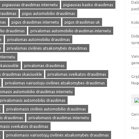
Dažn
pigiausias draudimas internetu
pigiausias kasko draudimas
pas
draudimas
pigus automobilio draudimas
mas
pigus draudimas internetu
pigus draudimas uk
Koki
lio draudimas
privalomas automobilio draudimas internetu
Dide
e
privalomas automobiliu draudimas
spr
e
privalomas civilinės atsakomybės draudimas
Vand
internetu
gen
kaiciuokle
privalomas draudimas
 draudimas skaiciuokle
privalomas sveikatos draudimas
Gręž
privalomas vairuotoju civilines atsakomybes draudimas
Nuge
lomasis automobilio draudimas internetu
privalomasis automobiliu draudimas
s
privalomasis civilinis automobilio draudimas
Geri
is draudimas
privalomasis draudimas internetu
omasis sveikatos draudimas
Nuo
s
privalomasis vairuotojų civilinės atsakomybės draudimas