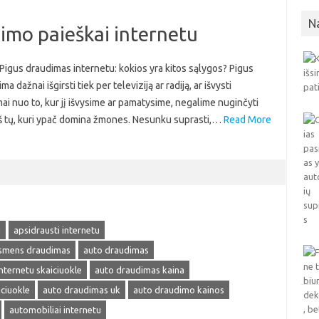
N
dimo paieškai internetu
 Pigus draudimas internetu: kokios yra kitos sąlygos? Pigus
 dažnai išgirsti tiek per televiziją ar radiją, ar išvysti
ai nuo to, kur jį išvysime ar pamatysime, negalime nuginčyti
s iš tų, kuri ypač domina žmones. Nesunku suprasti,…
Read More
u
apsidrausti internetu
smens draudimas
auto draudimas
nternetu skaiciuokle
auto draudimas kaina
ciuokle
auto draudimas uk
auto draudimo kainos
automobiliai internetu