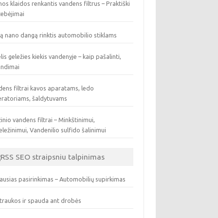
os klaidos renkantis vandens filtrus – Praktiški
tebėjimai
ą nano dangą rinktis automobilio stiklams
lis geležies kiekis vandenyje – kaip pašalinti,
endimai
ens filtrai kavos aparatams, ledo
eratoriams, šaldytuvams
inio vandens filtrai – Minkštinimui,
ležinimui, Vandenilio sulfido šalinimui
SEO straipsniu talpinimas
ausias pasirinkimas – Automobilių supirkimas
traukos ir spauda ant drobės