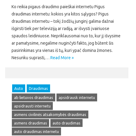
Ko reikia pigaus draudimo paieškai internetu Pigus
draudimas internetu: kokios yra kitos sąlygos? Pigus
draudimas internetu – tokį žodžių junginį galima dažnai
išgirsti tiek per televiziją ar radiją, ar išvysti įvairiuose
spaudos leidiniuose. Nepriklausomai nuo to, kur jį išvysime
ar pamatysime, negalime nuginčyti fakto, jog būtent šis
pasirinkimas yra vienas iš tų, kuri ypač domina žmones.
Nesunku suprasti,…
Read More »
Auto
Draudimas
ab lietuvos draudimas
apsidrausk internetu
apsidrausti internetu
asmens civilinės atsakomybės draudimas
asmens draudimas
auto draudimas
auto draudimas internetu