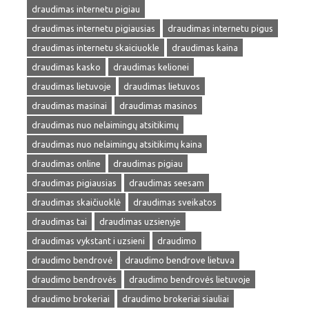
draudimas internetu pigiau
draudimas internetu pigiausias
draudimas internetu pigus
draudimas internetu skaiciuokle
draudimas kaina
draudimas kasko
draudimas kelionei
draudimas lietuvoje
draudimas lietuvos
draudimas masinai
draudimas masinos
draudimas nuo nelaimingų atsitikimų
draudimas nuo nelaimingų atsitikimų kaina
draudimas online
draudimas pigiau
draudimas pigiausias
draudimas seesam
draudimas skaičiuoklė
draudimas sveikatos
draudimas tai
draudimas uzsienyje
draudimas vykstant i uzsieni
draudimo
draudimo bendrovė
draudimo bendrove lietuva
draudimo bendrovės
draudimo bendrovės lietuvoje
draudimo brokeriai
draudimo brokeriai siauliai