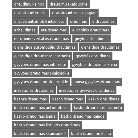
draudimu kainos
draudimu skaiciuokle
drauskis internetu
drauskis internetu pigiau
drausti automobili internetu
drudimas
e draudimas
edraudimas
eta draudimas
europinis draudimas
europinis sveikatos draudimas
givybes draudimas
gjensidige automobilio draudimas
gjensidige draudimas
gjensidige draudimas internetu
gyvybės draudimas
gyvybes draudimas internetu
gyvybes draudimas kaina
gyvybes draudimas skaiciuokle
gyvybes draudimo skaiciuokle
hansa gyvybės draudimas
investicinis draudimas
investicinis gyvybės draudimas
kas yra draudimas
kasco draudimas
kasko draudimas
kasko draudimas automobiliui
kasko draudimas internetu
kasko draudimas kaina
kasko draudimas kainos
kasko draudimas lietuvos draudimas
kasko draudimas skaičiuoklė
kasko draudimo kaina