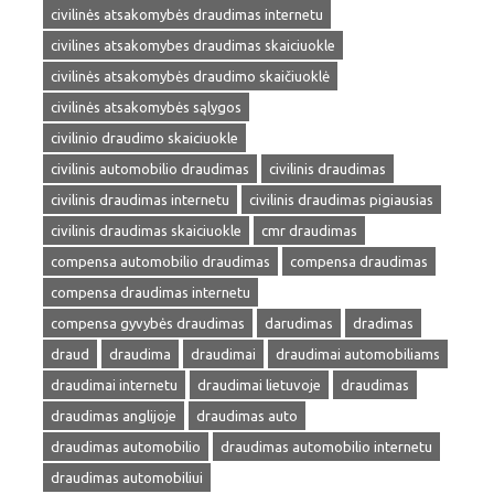
civilinės atsakomybės draudimas internetu
civilines atsakomybes draudimas skaiciuokle
civilinės atsakomybės draudimo skaičiuoklė
civilinės atsakomybės sąlygos
civilinio draudimo skaiciuokle
civilinis automobilio draudimas
civilinis draudimas
civilinis draudimas internetu
civilinis draudimas pigiausias
civilinis draudimas skaiciuokle
cmr draudimas
compensa automobilio draudimas
compensa draudimas
compensa draudimas internetu
compensa gyvybės draudimas
darudimas
dradimas
draud
draudima
draudimai
draudimai automobiliams
draudimai internetu
draudimai lietuvoje
draudimas
draudimas anglijoje
draudimas auto
draudimas automobilio
draudimas automobilio internetu
draudimas automobiliui