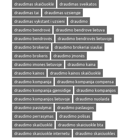
draudimas skaičiuoklė
draudimas sveikatos
draudimas tai
draudimas uzsienyje
draudimas vykstant i uzsieni
draudimo
draudimo bendrovė
draudimo bendrove lietuva
draudimo bendrovės
draudimo bendrovės lietuvoje
draudimo brokeriai
draudimo brokeriai siauliai
draudimo brokeris
draudimo įmonės
draudimo imones lietuvoje
draudimo kaina
draudimo kainos
draudimo kainos skaičiuoklė
draudimo kompanija
draudimo kompanija compensa
draudimo kompanija gjensidige
draudimo kompanijos
draudimo kompanijos lietuvoje
draudimo nuolaida
draudimo pasiulymai
draudimo paslaugos
draudimo perrasymas
draudimo polisas
draudimo skaičiuoklė
draudimo skaiciuokle bta
draudimo skaiciuokle internetu
draudimo skaiciuokles