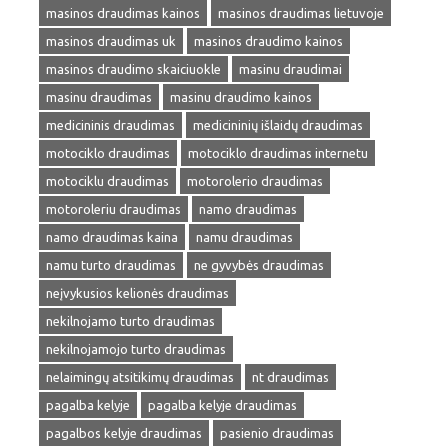
masinos draudimas kainos
masinos draudimas lietuvoje
masinos draudimas uk
masinos draudimo kainos
masinos draudimo skaiciuokle
masinu draudimai
masinu draudimas
masinu draudimo kainos
medicininis draudimas
medicininių išlaidų draudimas
motociklo draudimas
motociklo draudimas internetu
motociklu draudimas
motorolerio draudimas
motoroleriu draudimas
namo draudimas
namo draudimas kaina
namu draudimas
namu turto draudimas
ne gyvybės draudimas
neįvykusios kelionės draudimas
nekilnojamo turto draudimas
nekilnojamojo turto draudimas
nelaimingų atsitikimų draudimas
nt draudimas
pagalba kelyje
pagalba kelyje draudimas
pagalbos kelyje draudimas
pasienio draudimas