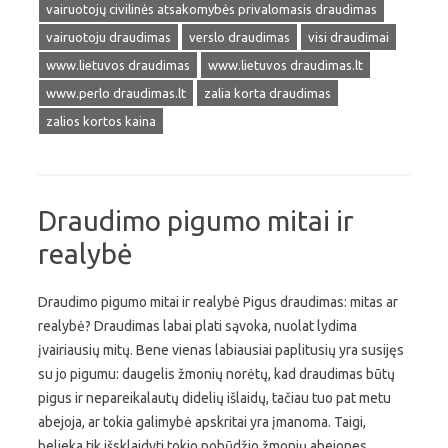
vairuotojų civilinės atsakomybės privalomasis draudimas
vairuotoju draudimas
verslo draudimas
visi draudimai
www.lietuvos draudimas
www.lietuvos draudimas.lt
www.perlo draudimas.lt
zalia korta draudimas
zalios kortos kaina
Draudimo pigumo mitai ir
realybė
Draudimo pigumo mitai ir realybė Pigus draudimas: mitas ar
realybė? Draudimas labai plati sąvoka, nuolat lydima
įvairiausių mitų. Bene vienas labiausiai paplitusių yra susijęs
su jo pigumu: daugelis žmonių norėtų, kad draudimas būtų
pigus ir nepareikalautų didelių išlaidų, tačiau tuo pat metu
abejoja, ar tokia galimybė apskritai yra įmanoma. Taigi,
belieka tik išsklaidyti tokio pobūdžio žmonių abejones,