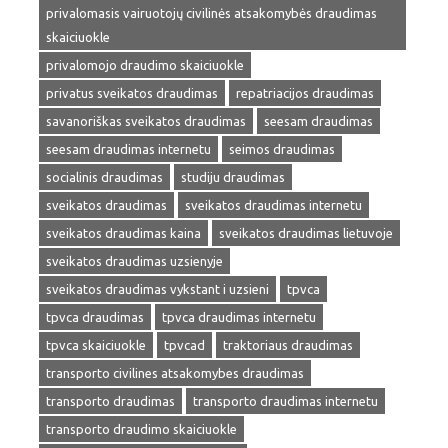
privalomasis vairuotojų civilinės atsakomybės draudimas
skaiciuokle
privalomojo draudimo skaiciuokle
privatus sveikatos draudimas
repatriacijos draudimas
savanoriškas sveikatos draudimas
seesam draudimas
seesam draudimas internetu
seimos draudimas
socialinis draudimas
studiju draudimas
sveikatos draudimas
sveikatos draudimas internetu
sveikatos draudimas kaina
sveikatos draudimas lietuvoje
sveikatos draudimas uzsienyje
sveikatos draudimas vykstant i uzsieni
tpvca
tpvca draudimas
tpvca draudimas internetu
tpvca skaiciuokle
tpvcad
traktoriaus draudimas
transporto civilines atsakomybes draudimas
transporto draudimas
transporto draudimas internetu
transporto draudimo skaiciuokle