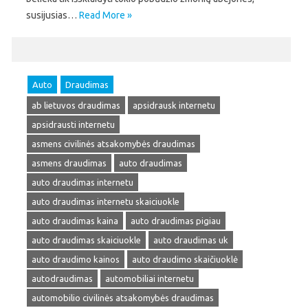
susijusias…
Read More »
Auto
Draudimas
ab lietuvos draudimas
apsidrausk internetu
apsidrausti internetu
asmens civilinės atsakomybės draudimas
asmens draudimas
auto draudimas
auto draudimas internetu
auto draudimas internetu skaiciuokle
auto draudimas kaina
auto draudimas pigiau
auto draudimas skaiciuokle
auto draudimas uk
auto draudimo kainos
auto draudimo skaičiuoklė
autodraudimas
automobiliai internetu
automobilio civilinės atsakomybės draudimas