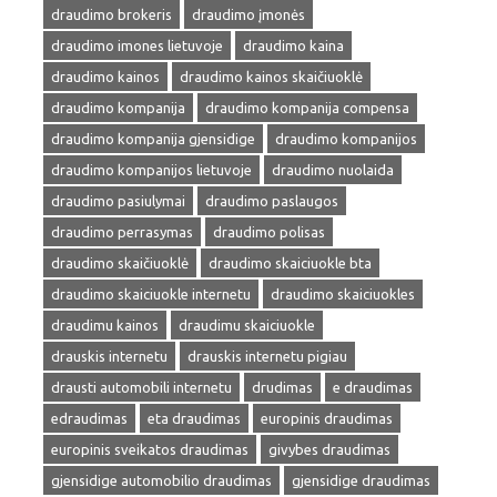
draudimo brokeris
draudimo įmonės
draudimo imones lietuvoje
draudimo kaina
draudimo kainos
draudimo kainos skaičiuoklė
draudimo kompanija
draudimo kompanija compensa
draudimo kompanija gjensidige
draudimo kompanijos
draudimo kompanijos lietuvoje
draudimo nuolaida
draudimo pasiulymai
draudimo paslaugos
draudimo perrasymas
draudimo polisas
draudimo skaičiuoklė
draudimo skaiciuokle bta
draudimo skaiciuokle internetu
draudimo skaiciuokles
draudimu kainos
draudimu skaiciuokle
drauskis internetu
drauskis internetu pigiau
drausti automobili internetu
drudimas
e draudimas
edraudimas
eta draudimas
europinis draudimas
europinis sveikatos draudimas
givybes draudimas
gjensidige automobilio draudimas
gjensidige draudimas