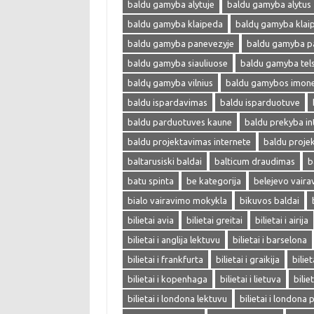
baldu gamyba alytuje
baldu gamyba alytus
baldu gamyba klaipeda
baldų gamyba klai
baldu gamyba panevezyje
baldu gamyba p
baldu gamyba siauliuose
baldu gamyba tel
baldų gamyba vilnius
baldu gamybos imon
baldu ispardavimas
baldu isparduotuve
baldu parduotuves kaune
baldu prekyba in
baldu projektavimas internete
baldu proje
baltarusiski baldai
balticum draudimas
b
batu spinta
be kategorija
belejevo vair
bialo vairavimo mokykla
bikuvos baldai
bilietai avia
bilietai greitai
bilietai i airija
bilietai i anglija lektuvu
bilietai i barselona
bilietai i frankfurta
bilietai i graikija
biliet
bilietai i kopenhaga
bilietai i lietuva
bilie
bilietai i londona lektuvu
bilietai i londona 