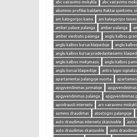
abc vairavimo mokykla
abc vairavimo mok
aliuminio profiliai baldams Raktai spintoms: s
am kategorijos kaina
am kategorijos teises
amber palace palanga
amber palanga
am
amber viesbutis palanga
anglu kalbos gra
anglu kalbos kursai klaipedoje
anglu kalbo
anglu kalbos kursai pradedantiesiems klaiped
anglu kalbos mokymasis
anglu kalbos pam
anglu kursai klaipedoje
antro lygio signaliza
apartamentai palangoje nuoma
apartament
apgyvendinimas jurmaloje
apgyvendinimas 
apgyvendinimas palanga
apgyvendinimas 
apsidrausti internetu
arv vairavimo mokykl
asmens draudimas
atostogos palangoje
auto draudimas internetu skaiciuokle
auto 
auto draudimas skaiciuokle
auto draudima