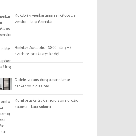
Kokybiški vienkartiniai rankšluosčiai
verslui – kaip išsirinkti
Rinkitės Aquaphor S800 filtrą – 5
svarbios priežastys kodėl
Didelis vidaus durų pasirinkimas –
rankenos ir dizainas
Komfortiška laukiamojo zona grožio
salonui – kaip sukurti