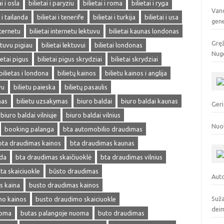
ai i osla
bilietai i paryziu
bilietai i roma
bilietai i ryga
Vand
i i tailanda
bilietai i tenerife
bilietai i turkija
bilietai i usa
gen
nternetu
bilietai internetu lektuvu
bilietai kaunas londonas
Gręž
ektuvu pigiau
bilietai lektuvui
bilietai londonas
Nuge
ietai pigus
bilietai pigus skrydziai
bilietai skrydziai
bilietas i londona
bilietų kainos
bilietu kainos i anglija
vu
bilietu paieska
bilietų pasaulis
mas
bilietu uzsakymas
biuro baldai
biuro baldai kaunas
Geri
biuro baldai vilniuje
biuro baldai vilnius
Nuo
booking palanga
bta automobilio draudimas
bta draudimas kainos
bta draudimas kaunas
eda
bta draudimas skaičiuoklė
bta draudimas vilnius
ta skaiciuokle
būsto draudimas
Auto
s kaina
busto draudimas kainos
Suža
mo kainos
busto draudimo skaiciuokle
deim
uoma
butas palangoje nuoma
buto draudimas