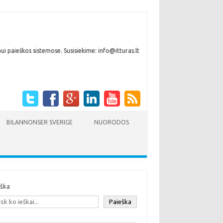
i paieškos sistemose. Susisiekime: info@itturas.lt
BILANNONSER SVERIGE
NUORODOS
eška
Paieška