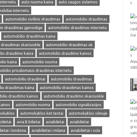
internetu
auto nuoma kaina
auto saugos sistemos
obiliai internetu
automobilio civilinis draudimas
automobilio draudimas
io draudimas gjensidige
automobilio draudimas internetu
automobilio draudimas kaina
 draudimas skaiciuokle
automobilio draudimas uk
lio draudimo kaina
automobilio draudimo kainos
lio kaina
automobilio nuoma
obilio privalomasis draudimas internetu
automobiliu draudimai
automobiliu draudimas
iu draudimas kaina
automobiliu draudimas kainos
iliu draudimo kainos
automobiliu draudimo skaiciuokle
kainos
automobiliu nuoma
automobiliu signalizacijos
okyklos
automokyklos ket testai
automokyklos vilniuje
bilietai
avia.lt bilietai
aviabiletai
aviabilietai
lietai i londona
aviabilietai i milana
aviabilietai i osla