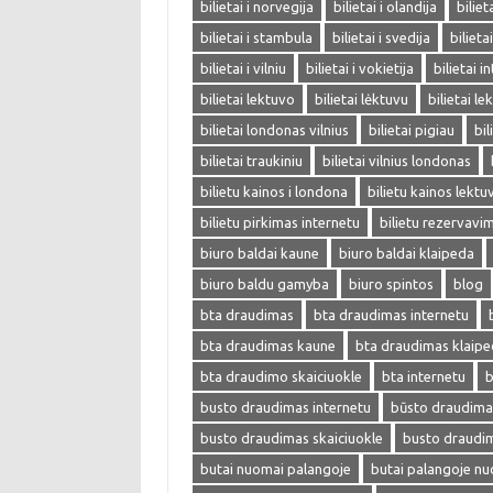
bilietai i norvegija
bilietai i olandija
biliet
bilietai i stambula
bilietai i svedija
bilieta
bilietai i vilniu
bilietai i vokietija
bilietai i
bilietai lektuvo
bilietai lėktuvu
bilietai l
bilietai londonas vilnius
bilietai pigiau
bil
bilietai traukiniu
bilietai vilnius londonas
bilietu kainos i londona
bilietu kainos lektu
bilietu pirkimas internetu
bilietu rezervavi
biuro baldai kaune
biuro baldai klaipeda
biuro baldu gamyba
biuro spintos
blog
bta draudimas
bta draudimas internetu
bta draudimas kaune
bta draudimas klaip
bta draudimo skaiciuokle
bta internetu
b
busto draudimas internetu
būsto draudima
busto draudimas skaiciuokle
busto draudi
butai nuomai palangoje
butai palangoje n