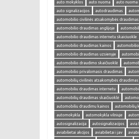
auto mokyklos
auto nuoma
auto nuoma 
auto signalizacijos
autodraudimas
autom
automobilio civilinės atsakomybės draudimas
automobilio draudimas anglijoje
automobil
automobilio draudimas internetu skaiciuokle
automobilio draudimas kainos
automobilio
automobilio draudimas uzsienyje
automobi
automobilio draudimo skaičiuoklė
automobi
automobilio privalomasis draudimas
autom
automobilių civilinės atsakomybės draudimas
automobiliu draudimas internetu
automobil
automobilių draudimas skaičiuoklė
automob
automobiliu draudimu kainos
automobilių 
automokykla
automokykla vilniuje
autom
autosignalizacija
autosignalizacijos
avia 
aviabilietai akcijos
aviabilietai i jav
aviabi