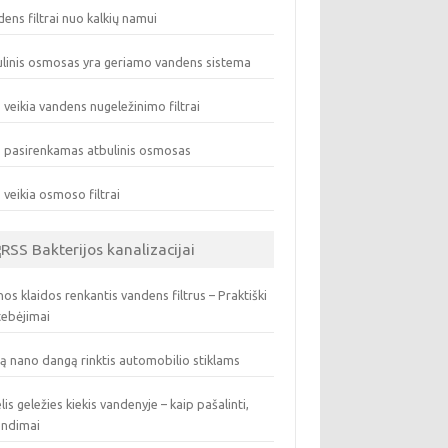
ens filtrai nuo kalkių namui
linis osmosas yra geriamo vandens sistema
 veikia vandens nugeležinimo filtrai
 pasirenkamas atbulinis osmosas
 veikia osmoso filtrai
Bakterijos kanalizacijai
os klaidos renkantis vandens filtrus – Praktiški
tebėjimai
ą nano dangą rinktis automobilio stiklams
lis geležies kiekis vandenyje – kaip pašalinti,
endimai