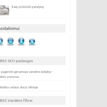
Kaip prižiūrėti patalynę
asidalinimui
SEO paslaugos
 pagerinti geriamojo vandens kokybę –
ulinis osmosas
biškos vidaus durys Vilniuje
Vandens filtrai