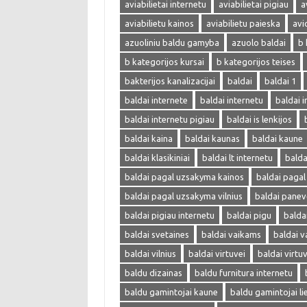
aviabilietai internetu
aviabilietai pigiau
a
aviabilietu kainos
aviabilietu paieska
avi
azuoliniu baldu gamyba
azuolo baldai
b 
b kategorijos kursai
b kategorijos teises
bakterijos kanalizacijai
baldai
baldai 1
baldai internete
baldai internetu
baldai i
baldai internetu pigiau
baldai is lenkijos
baldai kaina
baldai kaunas
baldai kaune
baldai klasikiniai
baldai lt internetu
bald
baldai pagal uzsakyma kainos
baldai paga
baldai pagal uzsakyma vilnius
baldai panev
baldai pigiau internetu
baldai pigu
balda
baldai svetaines
baldai vaikams
baldai v
baldai vilnius
baldai virtuvei
baldai virtu
baldu dizainas
baldu furnitura internetu
baldu gamintojai kaune
baldu gamintojai li