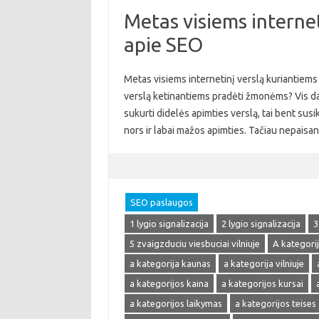
Metas visiems internet
apie SEO
Metas visiems internetinį verslą kuriantiems 
verslą ketinantiems pradėti žmonėms? Vis daugi
sukurti didelės apimties verslą, tai bent susik
nors ir labai mažos apimties. Tačiau nepaisa
SEO paslaugos
1 lygio signalizacija
2 lygio signalizacija
3
5 zvaigzduciu viesbuciai vilniuje
A kategori
a kategorija kaunas
a kategorija vilniuje
a kategorijos kaina
a kategorijos kursai
a kategorijos laikymas
a kategorijos teises