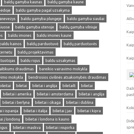
baldų gamyba kaunas
baldų gamyba kaune
Vand
pėdoje
baldu gamyba pagal uzsakyma
anevezys
baldu gamyba plungeje
baldu gamyba siauliai
Atbu
siuose
baldu gamyba utenoje
baldų gamyba vilniuje
Kaip
es
baldu imones
baldu imones kaune
baldu kainos
baldų parduotuvė
baldų parduotuvės
Kaip
ternetu
baldų projektavimas
Kaip
ktuotojas
baldu rojus
baldu uzsakymas
altikums draudimas
bareikio vairavimo mokykla
avimo mokykla
bendrosios civilinės atsakomybės draudimas
bileitai
biletai
biletai i anglija
biletailt
bilietai
Dažn
bilietai i amerika
bilietai i amsterdama
bilietai i anglija
pas
bilietai i berlyna
bilietai i cikaga
bilietai i dublina
Koki
ai i ispanija
bilietai i italija
bilietai į jav
bilietai i kipra
tai į londoną
bilietai i londona is kauno
Dide
spr
pigus
bilietai i maskva
bilietai i niujorka