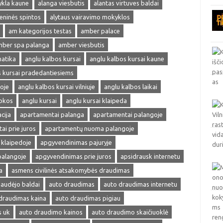
ykla kaune
alanga viesbutis
alantas virtuves baldai
ieninės spintos
alytaus vairavimo mokyklos
am kategorijos testas
amber palace
ber spa palanga
amber viesbutis
matika
anglu kalbos kursai
anglu kalbos kursai kaune
s kursai pradedantiesiems
oje
anglu kalbos kursai vilniuje
anglu kalbos laikai
okos
anglu kursai
anglu kursai klaipeda
cija
apartamentai palanga
apartamentai palangoje
ai prie juros
apartamentų nuoma palangoje
klaipedoje
apgyvendinimas pajuryje
palangoje
apgyvendinimas prie juros
apsidrausk internetu
a
asmens civilinės atsakomybės draudimas
audėjo baldai
auto draudimas
auto draudimas internetu
draudimas kaina
auto draudimas pigiau
s uk
auto draudimo kainos
auto draudimo skaičiuoklė