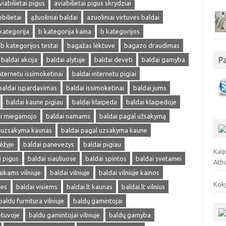
viabilietai pigus
aviabilietai pigus skrydziai
obilietai
ąžuoliniai baldai
azuoliniai virtuves baldai
kategorija
b kategorija kaina
b kategorijos
b kategorijos testai
bagažas lėktuve
bagazo draudimas
P
baldai akcija
baldai alytuje
baldai deveti
baldai gamyba
nternetu issimoketinai
baldai internetu pigiai
baldai ispardavimas
baldai issimoketinai
baldai jums
baldai kaune pigiau
baldai klaipeda
baldai klaipedoje
ai miegamojo
baldai namams
baldai pagal užsakymą
l uzsakyma kaunas
baldai pagal uzsakyma kaune
ėžyje
baldai panevezys
baldai pigiau
Kaip
i pigus
baldai siauliuose
baldai spintos
baldai svetainei
Atb
aikams vilniuje
baldai vilniuje
baldai vilniuje kainos
Koky
ves
baldai visiems
baldai.lt kaunas
baldai.lt vilnius
baldu furnitura vilniuje
baldų gamintojai
etuvoje
baldu gamintojai vilniuje
baldų gamyba