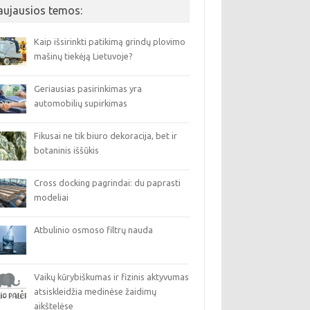
aujausios temos:
Kaip išsirinkti patikimą grindų plovimo
mašinų tiekėją Lietuvoje?
Geriausias pasirinkimas yra
automobilių supirkimas
Fikusai ne tik biuro dekoracija, bet ir
botaninis iššūkis
Cross docking pagrindai: du paprasti
modeliai
Atbulinio osmoso filtrų nauda
Vaikų kūrybiškumas ir fizinis aktyvumas
atsiskleidžia medinėse žaidimų
aikštelėse