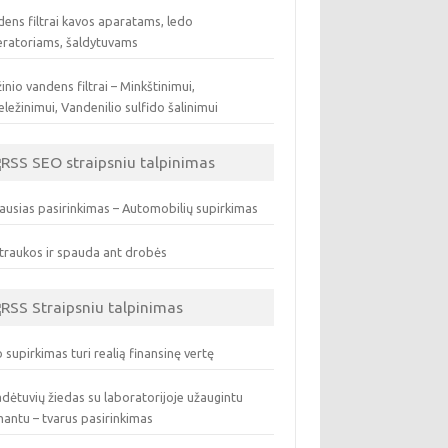
ens filtrai kavos aparatams, ledo
eratoriams, šaldytuvams
inio vandens filtrai – Minkštinimui,
ležinimui, Vandenilio sulfido šalinimui
SEO straipsniu talpinimas
ausias pasirinkimas – Automobilių supirkimas
traukos ir spauda ant drobės
Straipsniu talpinimas
 supirkimas turi realią finansinę vertę
dėtuvių žiedas su laboratorijoje užaugintu
antu – tvarus pasirinkimas