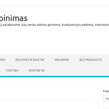
lpinimas
 jį patalpinsime Jūsų verslo sėkmės gerinimui, konkurencijos įveikimui, matomumu
Skip to content
MAS
KELIONĖS IR BILIETAI
SKELBIMAI
SEO PASLAUGOS
STATYBA
KONTAKTAI
Pai