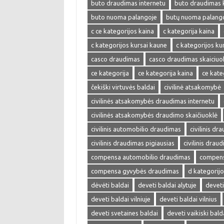
buto draudimas internetu
buto draudimas 
buto nuoma palangoje
butų nuoma palang
c ce kategorijos kaina
c kategorija kaina
c kategorijos kursai kaune
c kategorijos kur
casco draudimas
casco draudimas skaiciuo
ce kategorija
ce kategorija kaina
ce kate
čekiški virtuvės baldai
civilinė atsakomybė
civilinės atsakomybės draudimas internetu
civilinės atsakomybės draudimo skaičiuoklė
civilinis automobilio draudimas
civilinis dr
civilinis draudimas pigiausias
civilinis drau
compensa automobilio draudimas
compens
compensa gyvybės draudimas
d kategorijo
dėvėti baldai
deveti baldai alytuje
deveti
deveti baldai vilniuje
deveti baldai vilnius
deveti svetaines baldai
deveti vaikiski bald