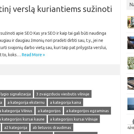
N
inį verslą kuriantiems sužinoti
sužinoti apie SEO Kas yra SEO ir kaip tai gali būti naudinga
au ir daugiau žmonių nori pradėti dirbti sau, t.y., jei ne
urti svajonių darbo vietą sau, kuri taip pat prilygsta verslui,
nt to, koks…
Read More »
 lygio signalizacija
3 zvaigzduciu viesbutis vilniuje
ja
a kategorija eksternu
a kategorija kaina
a kategorija Vilnius
a kategorijos
a kategorijos egzaminas
a kategorijos kursai kaune
a kategorijos kursai Vilniuje
a2 kategorija
ab lietuvos draudimas