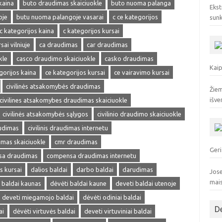
kaina
buto draudimas skaiciuokle
buto nuoma palanga
Ekst
oje
butu nuoma palangoje vasarai
c ce kategorijos
sunk
c kategorijos kaina
c kategorijos kursai
sai vilniuje
ca draudimas
car draudimas
kle
casco draudimo skaiciuokle
casko draudimas
Kaip
gorijos kaina
ce kategorijos kursai
ce vairavimo kursai
civilinės atsakomybės draudimas
Žiem
išve
civilines atsakomybes draudimas skaiciuokle
civilinės atsakomybės sąlygos
civilinio draudimo skaiciuokle
audimas
civilinis draudimas internetu
dimas skaiciuokle
cmr draudimas
Geri
a draudimas
compensa draudimas internetu
s kursai
dalios baldai
darbo baldai
darudimas
Jose
mai
 baldai kaunas
dėvėti baldai kaune
deveti baldai utenoje
deveti miegamojo baldai
dėvėti odiniai baldai
D
ai
dėvėti virtuvės baldai
deveti virtuviniai baldai