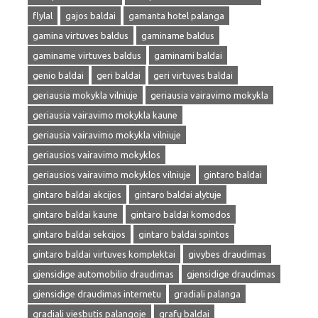
flylal
gajos baldai
gamanta hotel palanga
gamina virtuves baldus
gaminame baldus
gaminame virtuves baldus
gaminami baldai
genio baldai
geri baldai
geri virtuves baldai
geriausia mokykla vilniuje
geriausia vairavimo mokykla
geriausia vairavimo mokykla kaune
geriausia vairavimo mokykla vilniuje
geriausios vairavimo mokyklos
geriausios vairavimo mokyklos vilniuje
gintaro baldai
gintaro baldai akcijos
gintaro baldai alytuje
gintaro baldai kaune
gintaro baldai komodos
gintaro baldai sekcijos
gintaro baldai spintos
gintaro baldai virtuves komplektai
givybes draudimas
gjensidige automobilio draudimas
gjensidige draudimas
gjensidige draudimas internetu
gradiali palanga
gradiali viesbutis palangoje
grafų baldai