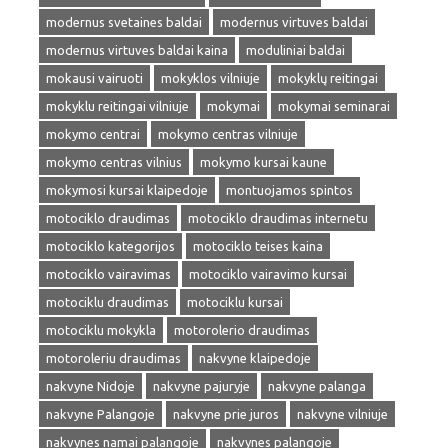
modernus svetaines baldai
modernus virtuves baldai
modernus virtuves baldai kaina
moduliniai baldai
mokausi vairuoti
mokyklos vilniuje
mokyklų reitingai
mokyklu reitingai vilniuje
mokymai
mokymai seminarai
mokymo centrai
mokymo centras vilniuje
mokymo centras vilnius
mokymo kursai kaune
mokymosi kursai klaipedoje
montuojamos spintos
motociklo draudimas
motociklo draudimas internetu
motociklo kategorijos
motociklo teises kaina
motociklo vairavimas
motociklo vairavimo kursai
motociklu draudimas
motociklu kursai
motociklu mokykla
motorolerio draudimas
motoroleriu draudimas
nakvyne klaipedoje
nakvyne Nidoje
nakvyne pajuryje
nakvyne palanga
nakvyne Palangoje
nakvyne prie juros
nakvyne vilniuje
nakvynes namai palangoje
nakvynes palangoje