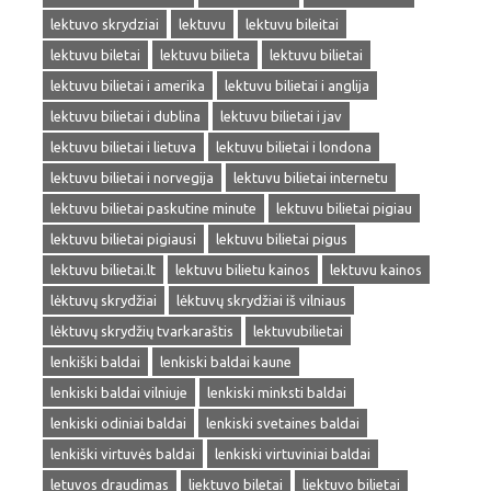
lektuvo skrydziai
lektuvu
lektuvu bileitai
lektuvu biletai
lektuvu bilieta
lektuvu bilietai
lektuvu bilietai i amerika
lektuvu bilietai i anglija
lektuvu bilietai i dublina
lektuvu bilietai i jav
lektuvu bilietai i lietuva
lektuvu bilietai i londona
lektuvu bilietai i norvegija
lektuvu bilietai internetu
lektuvu bilietai paskutine minute
lektuvu bilietai pigiau
lektuvu bilietai pigiausi
lektuvu bilietai pigus
lektuvu bilietai.lt
lektuvu bilietu kainos
lektuvu kainos
lėktuvų skrydžiai
lėktuvų skrydžiai iš vilniaus
lėktuvų skrydžių tvarkaraštis
lektuvubilietai
lenkiški baldai
lenkiski baldai kaune
lenkiski baldai vilniuje
lenkiski minksti baldai
lenkiski odiniai baldai
lenkiski svetaines baldai
lenkiški virtuvės baldai
lenkiski virtuviniai baldai
letuvos draudimas
liektuvo biletai
liektuvo bilietai