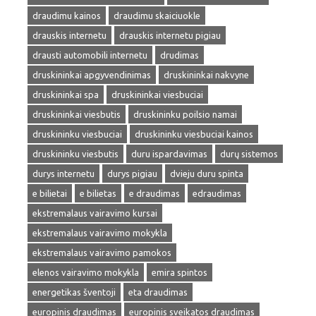
draudimu kainos
draudimu skaiciuokle
drauskis internetu
drauskis internetu pigiau
drausti automobili internetu
drudimas
druskininkai apgyvendinimas
druskininkai nakvyne
druskininkai spa
druskininkai viesbuciai
druskininkai viesbutis
druskininku poilsio namai
druskininku viesbuciai
druskininku viesbuciai kainos
druskininku viesbutis
duru ispardavimas
durų sistemos
durys internetu
durys pigiau
dvieju duru spinta
e bilietai
e bilietas
e draudimas
edraudimas
ekstremalaus vairavimo kursai
ekstremalaus vairavimo mokykla
ekstremalaus vairavimo pamokos
elenos vairavimo mokykla
emira spintos
energetikas šventoji
eta draudimas
europinis draudimas
europinis sveikatos draudimas