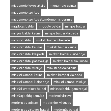
miegamojo lovos akcija
miegamojo spinta
miegamojo spintos
miegamojo spintos stumdomomis durimis
migdolas baldai
migdolo baldai
minijos baldai
minijos baldai kaune
minijos baldai klaipeda
minkšti baldai
minksti baldai internetu
minksti baldai kaunas
minksti baldai kaune
minksti baldai klaipeda
minksti baldai klaipedoje
minksti baldai panevezyje
minksti baldai siauliuose
minksti baldai vilniuje
minksti baldai vilnius
minksti kampai kaune
minksti kampai klaipeda
minksti kampai klaipedoje
minksti kampai vilniuje
minkšti svetainės baldai
minkstu baldu gamintojai
minkštų baldų gamyba
moderni virtuvė
modernios spintos
modernios virtuves
modernios virtuves baldai
modernūs baldai