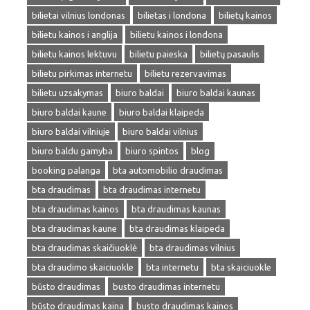
bilietai vilnius londonas
bilietas i londona
bilietų kainos
bilietu kainos i anglija
bilietu kainos i londona
bilietu kainos lektuvu
bilietu paieska
bilietų pasaulis
bilietu pirkimas internetu
bilietu rezervavimas
bilietu uzsakymas
biuro baldai
biuro baldai kaunas
biuro baldai kaune
biuro baldai klaipeda
biuro baldai vilniuje
biuro baldai vilnius
biuro baldu gamyba
biuro spintos
blog
booking palanga
bta automobilio draudimas
bta draudimas
bta draudimas internetu
bta draudimas kainos
bta draudimas kaunas
bta draudimas kaune
bta draudimas klaipeda
bta draudimas skaičiuoklė
bta draudimas vilnius
bta draudimo skaiciuokle
bta internetu
bta skaiciuokle
būsto draudimas
busto draudimas internetu
būsto draudimas kaina
busto draudimas kainos