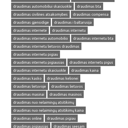
draudimas automobiliui skaiciuokle
draudimas bta
draudimas civilines atsakomybes
draudimas compensa
draudimas gjensidige
draudimas i baltarusija
draudimas internete
draudimas internetu
draudimas internetu automobilio
draudimas internetu bta
draudimas internetu lietuvos draudimas
draudimas internetu pigiau
draudimas internetu pigiausias
draudimas internetu pigus
draudimas internetu skaiciuokle
draudimas kaina
draudimas kasko
draudimas kelionei
draudimas lietuvoje
draudimas lietuvos
draudimas masinai
draudimas masinos
draudimas nuo nelaimingų atsitikimų
draudimas nuo nelaimingų atsitikimų kaina
draudimas online
draudimas pigiau
draudimas pigiausias
draudimas seesam