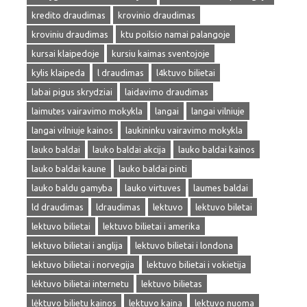
kredito draudimas
krovinio draudimas
kroviniu draudimas
ktu poilsio namai palangoje
kursai klaipedoje
kursiu kaimas sventojoje
kylis klaipeda
l draudimas
l4ktuvo bilietai
labai pigus skrydziai
laidavimo draudimas
laimutes vairavimo mokykla
langai
langai vilniuje
langai vilniuje kainos
laukininku vairavimo mokykla
lauko baldai
lauko baldai akcija
lauko baldai kainos
lauko baldai kaune
lauko baldai pinti
lauko baldu gamyba
lauko virtuves
laumes baldai
ld draudimas
ldraudimas
lektuvo
lektuvo biletai
lektuvo bilietai
lektuvo bilietai i amerika
lektuvo bilietai i anglija
lektuvo bilietai i londona
lektuvo bilietai i norvegija
lektuvo bilietai i vokietija
lėktuvo bilietai internetu
lektuvo bilietas
lėktuvo bilietu kainos
lektuvo kaina
lektuvo nuoma