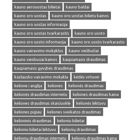
kauno aerouostas bilietai
kauno baldai
kauno oro uostas
kauno oro uostas bilietu kainos
kauno oro uostas informacija
kauno oro uostas tvarkarastis
kauno oro uosto
kauno oro uosto informacija
kauno oro uosto tvarkarastis
kauno vairavimo mokyklos
kauno viešbučiai
kauno viesbuciai kainos
kaupiamasis draudimas
kaupiamasis gyvybės draudimas
kazlausko vairavimo mokykla
kėdės virtuvei
kelione i anglija
keliones
kelionės draudimas
kelionės draudimas internetu
keliones draudimas kaina
keliones draudimas skaiciuokle
kelionės lėktuvu
keliones pigiau
keliones sveikatos draudimas
kelioninis draudimas
kelioniu bilietai
kelioniu bilietai lektuvu
kelionių draudimas
kelionių draudimas internetu
kelionių draudimas kaina