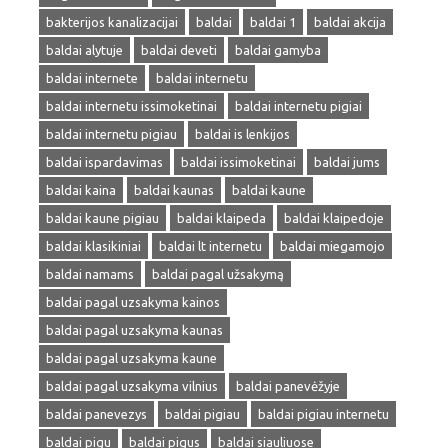
bakterijos kanalizacijai
baldai
baldai 1
baldai akcija
baldai alytuje
baldai deveti
baldai gamyba
baldai internete
baldai internetu
baldai internetu issimoketinai
baldai internetu pigiai
baldai internetu pigiau
baldai is lenkijos
baldai ispardavimas
baldai issimoketinai
baldai jums
baldai kaina
baldai kaunas
baldai kaune
baldai kaune pigiau
baldai klaipeda
baldai klaipedoje
baldai klasikiniai
baldai lt internetu
baldai miegamojo
baldai namams
baldai pagal užsakymą
baldai pagal uzsakyma kainos
baldai pagal uzsakyma kaunas
baldai pagal uzsakyma kaune
baldai pagal uzsakyma vilnius
baldai panevėžyje
baldai panevezys
baldai pigiau
baldai pigiau internetu
baldai pigu
baldai pigus
baldai siauliuose