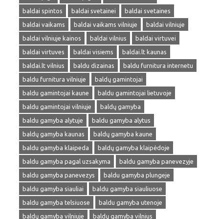
baldai spintos
baldai svetainei
baldai svetaines
baldai vaikams
baldai vaikams vilniuje
baldai vilniuje
baldai vilniuje kainos
baldai vilnius
baldai virtuvei
baldai virtuves
baldai visiems
baldai.lt kaunas
baldai.lt vilnius
baldu dizainas
baldu furnitura internetu
baldu furnitura vilniuje
baldų gamintojai
baldu gamintojai kaune
baldu gamintojai lietuvoje
baldu gamintojai vilniuje
baldų gamyba
baldu gamyba alytuje
baldu gamyba alytus
baldų gamyba kaunas
baldų gamyba kaune
baldu gamyba klaipeda
baldų gamyba klaipėdoje
baldu gamyba pagal uzsakyma
baldu gamyba panevezyje
baldu gamyba panevezys
baldu gamyba plungeje
baldu gamyba siauliai
baldu gamyba siauliuose
baldu gamyba telsiuose
baldu gamyba utenoje
baldų gamyba vilniuje
baldų gamyba vilnius