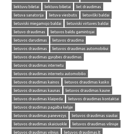
liektuvu biletai
liektuvu bilietai
liet draudimas
lietuva sanatorija
lietuva viesbutis
lietuviški baldai
lietuviski miegamojo baldai
lietuviski virtuves baldai
lietuvo draudimas
lietuvos baldu gamintojai
lietuvos darudimas
lietuvos draudima
lietuvos draudimas
lietuvos draudimas automobiliui
lietuvos draudimas gyvybes draudimas
lietuvos draudimas internetu
lietuvos draudimas internetu automobilio
lietuvos draudimas kainos
lietuvos draudimas kasko
lietuvos draudimas kaunas
lietuvos draudimas kaune
lietuvos draudimas klaipeda
lietuvos draudimas kontaktai
lietuvos draudimas pagalba kelyje
lietuvos draudimas panevezys
lietuvos draudimas siauliai
lietuvos draudimas skaiciuokle
lietuvos draudimas vilniuje
lietuvos draudimas vilnius
lietuvos draudimas.lt