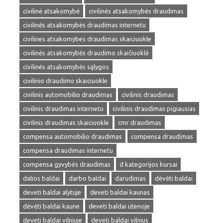
civilinė atsakomybė
civilinės atsakomybės draudimas
civilinės atsakomybės draudimas internetu
civilines atsakomybes draudimas skaiciuokle
civilinės atsakomybės draudimo skaičiuoklė
civilinės atsakomybės sąlygos
civilinio draudimo skaiciuokle
civilinis automobilio draudimas
civilinis draudimas
civilinis draudimas internetu
civilinis draudimas pigiausias
civilinis draudimas skaiciuokle
cmr draudimas
compensa automobilio draudimas
compensa draudimas
compensa draudimas internetu
compensa gyvybės draudimas
d kategorijos kursai
dalios baldai
darbo baldai
darudimas
dėvėti baldai
deveti baldai alytuje
deveti baldai kaunas
dėvėti baldai kaune
deveti baldai utenoje
deveti baldai vilniuje
deveti baldai vilnius