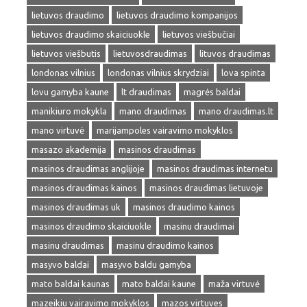
lietuvos draudimo
lietuvos draudimo kompanijos
lietuvos draudimo skaiciuokle
lietuvos viešbučiai
lietuvos viešbutis
lietuvosdraudimas
lituvos draudimas
londonas vilnius
londonas vilnius skrydziai
lova spinta
lovu gamyba kaune
lt draudimas
magrės baldai
manikiuro mokykla
mano draudimas
mano draudimas.lt
mano virtuvė
marijampoles vairavimo mokyklos
masazo akademija
masinos draudimas
masinos draudimas anglijoje
masinos draudimas internetu
masinos draudimas kainos
masinos draudimas lietuvoje
masinos draudimas uk
masinos draudimo kainos
masinos draudimo skaiciuokle
masinu draudimai
masinu draudimas
masinu draudimo kainos
masyvo baldai
masyvo baldu gamyba
mato baldai kaunas
mato baldai kaune
maža virtuvė
mazeikiu vairavimo mokyklos
mazos virtuves