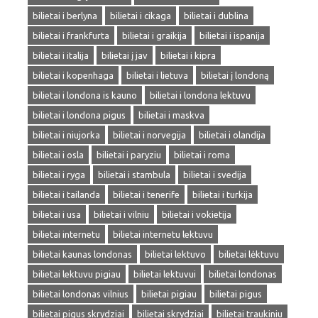
bilietai i berlyna
bilietai i cikaga
bilietai i dublina
bilietai i frankfurta
bilietai i graikija
bilietai i ispanija
bilietai i italija
bilietai į jav
bilietai i kipra
bilietai i kopenhaga
bilietai i lietuva
bilietai į londoną
bilietai i londona is kauno
bilietai i londona lektuvu
bilietai i londona pigus
bilietai i maskva
bilietai i niujorka
bilietai i norvegija
bilietai i olandija
bilietai i osla
bilietai i paryziu
bilietai i roma
bilietai i ryga
bilietai i stambula
bilietai i svedija
bilietai i tailanda
bilietai i tenerife
bilietai i turkija
bilietai i usa
bilietai i vilniu
bilietai i vokietija
bilietai internetu
bilietai internetu lektuvu
bilietai kaunas londonas
bilietai lektuvo
bilietai lėktuvu
bilietai lektuvu pigiau
bilietai lektuvui
bilietai londonas
bilietai londonas vilnius
bilietai pigiau
bilietai pigus
bilietai pigus skrydziai
bilietai skrydziai
bilietai traukiniu