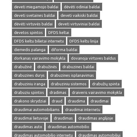
deveti miegamojo baldai
dėvėti odiniai baldai
deveti svetaines baldai
deveti vaikiski baldai
dėvėti virtuvės baldai
deveti virtuviniai baldai
devetos spintos
DFDS keltai
DFDS keltu bilietai internetu
DFDS keltu linija
diemedis palanga
diforma baldai
dorkanas vairavimo mokykla
dovanoja virtuves baldus
drabužinė
drabužinės
drabuzines baldai
drabuzines durys
drabuzines isplanavimas
drabuziniu iranga
drabuziniu sistemos
drabužių spinta
drabuziu spintos
dradimas
draiveris vairavimo mokykla
drakono skrydziai
draud
draudima
draudimai
draudimai automobiliams
draudimai internetu
draudimai lietuvoje
draudimas
draudimas anglijoje
draudimas auto
draudimas automobilio
draudimas automobilio internetu
draudimas automobiliui