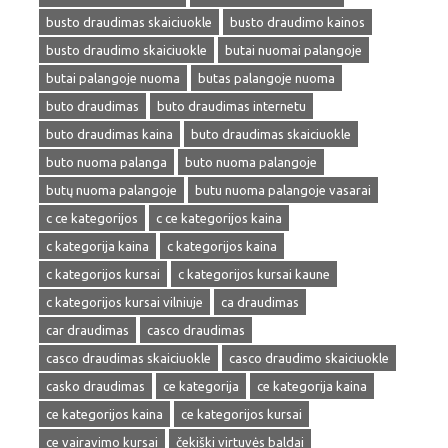
busto draudimas skaiciuokle
busto draudimo kainos
busto draudimo skaiciuokle
butai nuomai palangoje
butai palangoje nuoma
butas palangoje nuoma
buto draudimas
buto draudimas internetu
buto draudimas kaina
buto draudimas skaiciuokle
buto nuoma palanga
buto nuoma palangoje
butų nuoma palangoje
butu nuoma palangoje vasarai
c ce kategorijos
c ce kategorijos kaina
c kategorija kaina
c kategorijos kaina
c kategorijos kursai
c kategorijos kursai kaune
c kategorijos kursai vilniuje
ca draudimas
car draudimas
casco draudimas
casco draudimas skaiciuokle
casco draudimo skaiciuokle
casko draudimas
ce kategorija
ce kategorija kaina
ce kategorijos kaina
ce kategorijos kursai
ce vairavimo kursai
čekiški virtuvės baldai