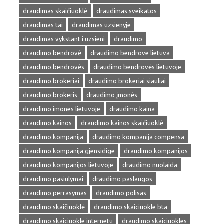
draudimas skaičiuoklė
draudimas sveikatos
draudimas tai
draudimas uzsienyje
draudimas vykstant i uzsieni
draudimo
draudimo bendrovė
draudimo bendrove lietuva
draudimo bendrovės
draudimo bendrovės lietuvoje
draudimo brokeriai
draudimo brokeriai siauliai
draudimo brokeris
draudimo įmonės
draudimo imones lietuvoje
draudimo kaina
draudimo kainos
draudimo kainos skaičiuoklė
draudimo kompanija
draudimo kompanija compensa
draudimo kompanija gjensidige
draudimo kompanijos
draudimo kompanijos lietuvoje
draudimo nuolaida
draudimo pasiulymai
draudimo paslaugos
draudimo perrasymas
draudimo polisas
draudimo skaičiuoklė
draudimo skaiciuokle bta
draudimo skaiciuokle internetu
draudimo skaiciuokles