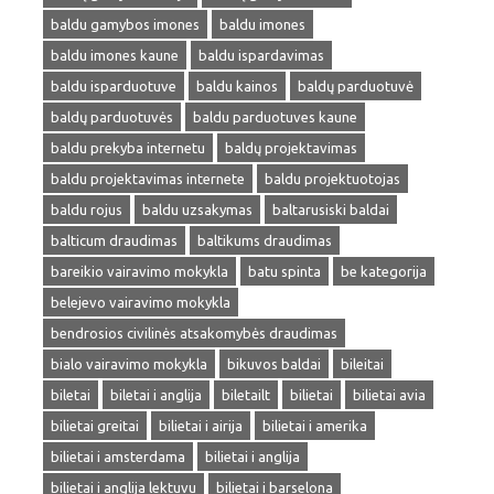
baldu gamybos imones
baldu imones
baldu imones kaune
baldu ispardavimas
baldu isparduotuve
baldu kainos
baldų parduotuvė
baldų parduotuvės
baldu parduotuves kaune
baldu prekyba internetu
baldų projektavimas
baldu projektavimas internete
baldu projektuotojas
baldu rojus
baldu uzsakymas
baltarusiski baldai
balticum draudimas
baltikums draudimas
bareikio vairavimo mokykla
batu spinta
be kategorija
belejevo vairavimo mokykla
bendrosios civilinės atsakomybės draudimas
bialo vairavimo mokykla
bikuvos baldai
bileitai
biletai
biletai i anglija
biletailt
bilietai
bilietai avia
bilietai greitai
bilietai i airija
bilietai i amerika
bilietai i amsterdama
bilietai i anglija
bilietai i anglija lektuvu
bilietai i barselona