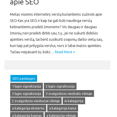
apie SEO
Metas visiems internetinį verslą kuriantiems sužinoti apie
SEO Kas yra SEO ir kaip tai gali būti naudinga verslą
ketinantiems pradėti žmonėms? Vis daugiau ir daugiau
žmonių nori pradėti dirbti sau, t.y., jei ne sukurti didelės
apimties verslą, tai bent susikurti svajonių darbo vietą sau,
kuri taip pat prilygsta verslui, nors ir labai mažos apimties.
Tačiau nepaisant to, koks…
Read More »
SEO paslaugos
1 lygio signalizacija
2 lygio signalizacija
3 lygio signalizacija
3 zvaigzduciu viesbutis vilniuje
5 zvaigzduciu viesbuciai vilniuje
A kategorija
a kategorija eksternu
a kategorija kaina
a kategorija kaunas
a kategorija vilniuje