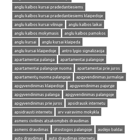
anglu kalbos kursai pradedantiesiems
anglu kalbos kursai pradedantiesiems klaipedoje
anglu kalbos kursai vilniuje
anglu kalbos laikai
anglu kalbos mokymasis
anglu kalbos pamokos
anglu kursai
anglu kursai klaipeda
anglu kursai klaipedoje
antro lygio signalizacija
apartamentai palanga
apartamentai palangoje
apartamentai palangoje nuoma
apartamentai prie juros
apartamentų nuoma palangoje
apgyvendinimas jurmaloje
apgyvendinimas klaipedoje
apgyvendinimas pajuryje
apgyvendinimas palanga
apgyvendinimas palangoje
apgyvendinimas prie juros
apsidrausk internetu
apsidrausti internetu
arv vairavimo mokykla
asmens civilinės atsakomybės draudimas
asmens draudimas
atostogos palangoje
audėjo baldai
auto draudimas
auto draudimas internetu