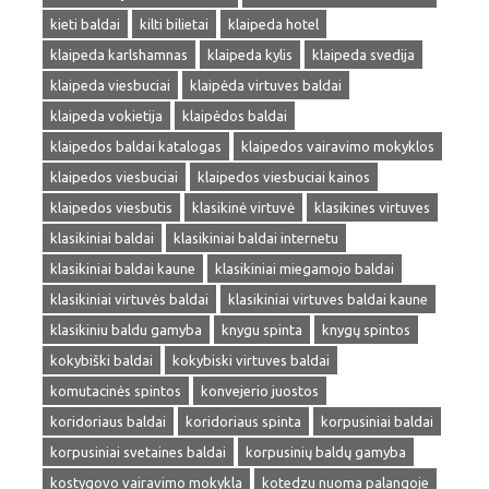
kieti baldai
kilti bilietai
klaipeda hotel
klaipeda karlshamnas
klaipeda kylis
klaipeda svedija
klaipeda viesbuciai
klaipėda virtuves baldai
klaipeda vokietija
klaipėdos baldai
klaipedos baldai katalogas
klaipedos vairavimo mokyklos
klaipedos viesbuciai
klaipedos viesbuciai kainos
klaipedos viesbutis
klasikinė virtuvė
klasikines virtuves
klasikiniai baldai
klasikiniai baldai internetu
klasikiniai baldai kaune
klasikiniai miegamojo baldai
klasikiniai virtuvės baldai
klasikiniai virtuves baldai kaune
klasikiniu baldu gamyba
knygu spinta
knygų spintos
kokybiški baldai
kokybiski virtuves baldai
komutacinės spintos
konvejerio juostos
koridoriaus baldai
koridoriaus spinta
korpusiniai baldai
korpusiniai svetaines baldai
korpusinių baldų gamyba
kostygovo vairavimo mokykla
kotedzu nuoma palangoje