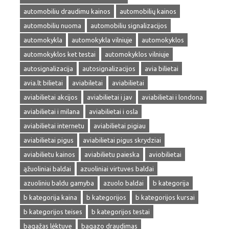
automobiliu draudimu kainos
automobilių kainos
automobiliu nuoma
automobiliu signalizacijos
automokykla
automokykla vilniuje
automokyklos
automokyklos ket testai
automokyklos vilniuje
autosignalizacija
autosignalizacijos
avia bilietai
avia.lt bilietai
aviabiletai
aviabilietai
aviabilietai akcijos
aviabilietai i jav
aviabilietai i londona
aviabilietai i milana
aviabilietai i osla
aviabilietai internetu
aviabilietai pigiau
aviabilietai pigus
aviabilietai pigus skrydziai
aviabilietu kainos
aviabilietu paieska
aviobilietai
ąžuoliniai baldai
azuoliniai virtuves baldai
azuoliniu baldu gamyba
azuolo baldai
b kategorija
b kategorija kaina
b kategorijos
b kategorijos kursai
b kategorijos teises
b kategorijos testai
bagažas lėktuve
bagazo draudimas