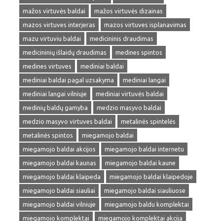
mažos virtuvės baldai
mažos virtuvės dizainas
mazos virtuves interjeras
mazos virtuves isplanavimas
mazu virtuviu baldai
medicininis draudimas
medicininių išlaidų draudimas
medines spintos
medines virtuves
mediniai baldai
mediniai baldai pagal uzsakyma
mediniai langai
mediniai langai vilniuje
mediniai virtuvės baldai
medinių baldų gamyba
medzio masyvo baldai
medzio masyvo virtuves baldai
metalinės spintelės
metalinės spintos
miegamojo baldai
miegamojo baldai akcijos
miegamojo baldai internetu
miegamojo baldai kaunas
miegamojo baldai kaune
miegamojo baldai klaipeda
miegamojo baldai klaipedoje
miegamojo baldai siauliai
miegamojo baldai siauliuose
miegamojo baldai vilniuje
miegamojo baldu komplektai
miegamojo komplektai
miegamojo komplektai akcija