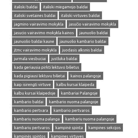
italiski baldai
italiski miegamojo baldai
italiski svetaines baldai
italiski virtuves baldai
jagmino vairavimo mokykla
jasučio vairavimo mokykla
jasucio vairavimo mokykla kainos
jaunuolio baldai
jaunuolio baldai kaune
jaunuolio kambario baldai
jtmc vairavimo mokykla
juodasis alksnis baldai
jurmala viesbuciai
justluka baldai
kada geriausia pirkti lektuvo bilietus
kada pigiausi lektuvu bilietai
kainos palangoje
kaip isirengti virtuve
kalbu kursai klaipeda
kalbu kursai klaipedoje
kambariai Palangoje
kambario baldai
kambario nuoma palangoje
kambario pertvara
kambario pertvaros
kambariu nuoma palanga
kambariu nuoma palangoje
kambariu pertvaros
kampinė spinta
kampines sekcijos
kampinės spintos
kampines virtuves