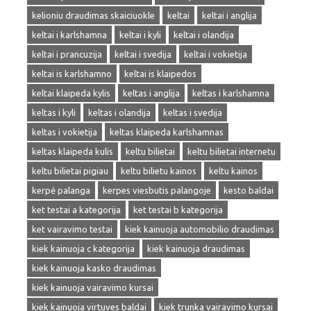
kelioniu draudimas skaiciuokle
keltai
keltai i anglija
keltai i karlshamna
keltai i kyli
keltai i olandija
keltai i prancuzija
keltai i svedija
keltai i vokietija
keltai is karlshamno
keltai is klaipedos
keltai klaipeda kylis
keltas i anglija
keltas i karlshamna
keltas i kyli
keltas i olandija
keltas i svedija
keltas i vokietija
keltas klaipeda karlshamnas
keltas klaipeda kulis
keltu bilietai
keltu bilietai internetu
keltu bilietai pigiau
keltu bilietu kainos
keltu kainos
kerpė palanga
kerpes viesbutis palangoje
kesto baldai
ket testai a kategorija
ket testai b kategorija
ket vairavimo testai
kiek kainuoja automobilio draudimas
kiek kainuoja c kategorija
kiek kainuoja draudimas
kiek kainuoja kasko draudimas
kiek kainuoja vairavimo kursai
kiek kainuoja virtuves baldai
kiek trunka vairavimo kursai