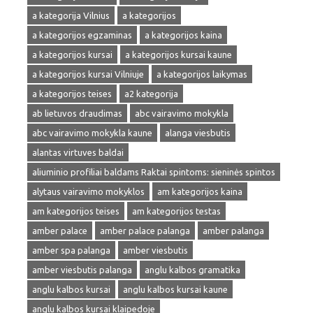
a kategorija Vilnius
a kategorijos
a kategorijos egzaminas
a kategorijos kaina
a kategorijos kursai
a kategorijos kursai kaune
a kategorijos kursai Vilniuje
a kategorijos laikymas
a kategorijos teises
a2 kategorija
ab lietuvos draudimas
abc vairavimo mokykla
abc vairavimo mokykla kaune
alanga viesbutis
alantas virtuves baldai
aliuminio profiliai baldams Raktai spintoms: sieninės spintos
alytaus vairavimo mokyklos
am kategorijos kaina
am kategorijos teises
am kategorijos testas
amber palace
amber palace palanga
amber palanga
amber spa palanga
amber viesbutis
amber viesbutis palanga
anglu kalbos gramatika
anglu kalbos kursai
anglu kalbos kursai kaune
anglu kalbos kursai klaipedoje