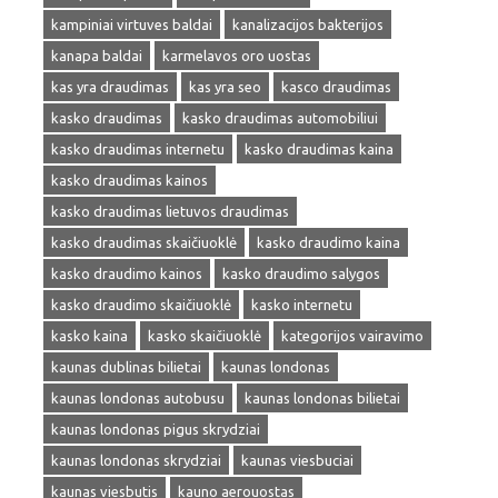
kampiniai virtuves baldai
kanalizacijos bakterijos
kanapa baldai
karmelavos oro uostas
kas yra draudimas
kas yra seo
kasco draudimas
kasko draudimas
kasko draudimas automobiliui
kasko draudimas internetu
kasko draudimas kaina
kasko draudimas kainos
kasko draudimas lietuvos draudimas
kasko draudimas skaičiuoklė
kasko draudimo kaina
kasko draudimo kainos
kasko draudimo salygos
kasko draudimo skaičiuoklė
kasko internetu
kasko kaina
kasko skaičiuoklė
kategorijos vairavimo
kaunas dublinas bilietai
kaunas londonas
kaunas londonas autobusu
kaunas londonas bilietai
kaunas londonas pigus skrydziai
kaunas londonas skrydziai
kaunas viesbuciai
kaunas viesbutis
kauno aerouostas