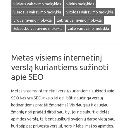
vilniaus vairavimo mokyklos
vilnius mokyklos
visagalis vairavimo mokykla
vitoldas vairavimo mokykla
vrc vairavimo mokykla
zebras vairavimo mokykla
žukausko vairavimo mokykla
zulio vairavimo mokykla
Metas visiems internetinį
verslą kuriantiems sužinoti
apie SEO
Metas visiems internetinį verslą kuriantiems sužinoti apie
SEO Kas yra SEO ir kaip tai gali būti naudinga verslą
ketinantiems pradėti žmonėms? Vis daugiau ir daugiau
žmonių nori pradėti dirbti sau, t.y., jei ne sukurti didelės
apimties verslą, tai bent susikurti svajonių darbo vietą sau,
kuri taip pat prilygsta verslui, nors ir labai mažos apimties.