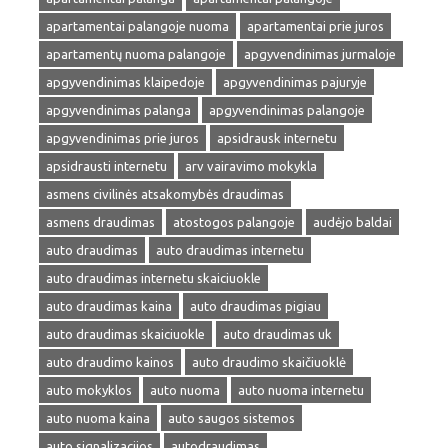
apartamentai palangoje nuoma
apartamentai prie juros
apartamentų nuoma palangoje
apgyvendinimas jurmaloje
apgyvendinimas klaipedoje
apgyvendinimas pajuryje
apgyvendinimas palanga
apgyvendinimas palangoje
apgyvendinimas prie juros
apsidrausk internetu
apsidrausti internetu
arv vairavimo mokykla
asmens civilinės atsakomybės draudimas
asmens draudimas
atostogos palangoje
audėjo baldai
auto draudimas
auto draudimas internetu
auto draudimas internetu skaiciuokle
auto draudimas kaina
auto draudimas pigiau
auto draudimas skaiciuokle
auto draudimas uk
auto draudimo kainos
auto draudimo skaičiuoklė
auto mokyklos
auto nuoma
auto nuoma internetu
auto nuoma kaina
auto saugos sistemos
auto signalizacijos
autodraudimas