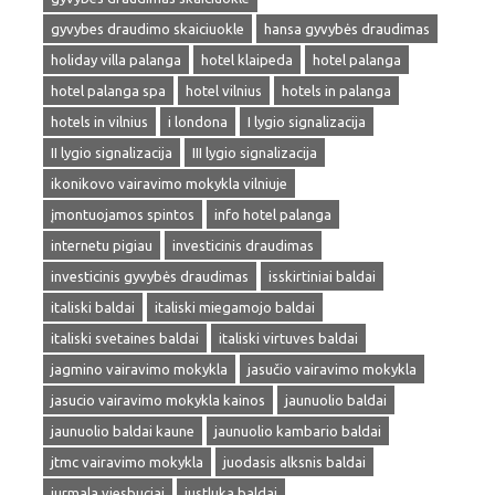
gyvybes draudimo skaiciuokle
hansa gyvybės draudimas
holiday villa palanga
hotel klaipeda
hotel palanga
hotel palanga spa
hotel vilnius
hotels in palanga
hotels in vilnius
i londona
I lygio signalizacija
II lygio signalizacija
III lygio signalizacija
ikonikovo vairavimo mokykla vilniuje
įmontuojamos spintos
info hotel palanga
internetu pigiau
investicinis draudimas
investicinis gyvybės draudimas
isskirtiniai baldai
italiski baldai
italiski miegamojo baldai
italiski svetaines baldai
italiski virtuves baldai
jagmino vairavimo mokykla
jasučio vairavimo mokykla
jasucio vairavimo mokykla kainos
jaunuolio baldai
jaunuolio baldai kaune
jaunuolio kambario baldai
jtmc vairavimo mokykla
juodasis alksnis baldai
jurmala viesbuciai
justluka baldai