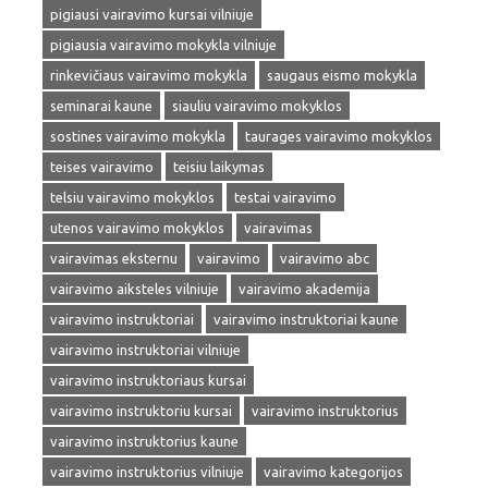
pigiausi vairavimo kursai vilniuje
pigiausia vairavimo mokykla vilniuje
rinkevičiaus vairavimo mokykla
saugaus eismo mokykla
seminarai kaune
siauliu vairavimo mokyklos
sostines vairavimo mokykla
taurages vairavimo mokyklos
teises vairavimo
teisiu laikymas
telsiu vairavimo mokyklos
testai vairavimo
utenos vairavimo mokyklos
vairavimas
vairavimas eksternu
vairavimo
vairavimo abc
vairavimo aiksteles vilniuje
vairavimo akademija
vairavimo instruktoriai
vairavimo instruktoriai kaune
vairavimo instruktoriai vilniuje
vairavimo instruktoriaus kursai
vairavimo instruktoriu kursai
vairavimo instruktorius
vairavimo instruktorius kaune
vairavimo instruktorius vilniuje
vairavimo kategorijos