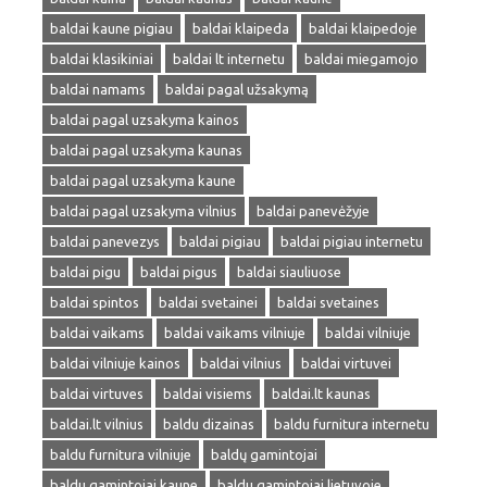
baldai kaune pigiau
baldai klaipeda
baldai klaipedoje
baldai klasikiniai
baldai lt internetu
baldai miegamojo
baldai namams
baldai pagal užsakymą
baldai pagal uzsakyma kainos
baldai pagal uzsakyma kaunas
baldai pagal uzsakyma kaune
baldai pagal uzsakyma vilnius
baldai panevėžyje
baldai panevezys
baldai pigiau
baldai pigiau internetu
baldai pigu
baldai pigus
baldai siauliuose
baldai spintos
baldai svetainei
baldai svetaines
baldai vaikams
baldai vaikams vilniuje
baldai vilniuje
baldai vilniuje kainos
baldai vilnius
baldai virtuvei
baldai virtuves
baldai visiems
baldai.lt kaunas
baldai.lt vilnius
baldu dizainas
baldu furnitura internetu
baldu furnitura vilniuje
baldų gamintojai
baldu gamintojai kaune
baldu gamintojai lietuvoje