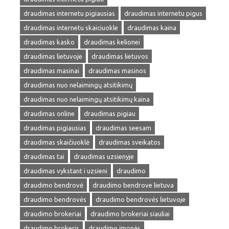
draudimas internetu pigiausias
draudimas internetu pigus
draudimas internetu skaiciuokle
draudimas kaina
draudimas kasko
draudimas kelionei
draudimas lietuvoje
draudimas lietuvos
draudimas masinai
draudimas masinos
draudimas nuo nelaimingų atsitikimų
draudimas nuo nelaimingų atsitikimų kaina
draudimas online
draudimas pigiau
draudimas pigiausias
draudimas seesam
draudimas skaičiuoklė
draudimas sveikatos
draudimas tai
draudimas uzsienyje
draudimas vykstant i uzsieni
draudimo
draudimo bendrovė
draudimo bendrove lietuva
draudimo bendrovės
draudimo bendrovės lietuvoje
draudimo brokeriai
draudimo brokeriai siauliai
draudimo brokeris
draudimo įmonės