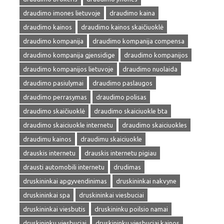
draudimo imones lietuvoje
draudimo kaina
draudimo kainos
draudimo kainos skaičiuoklė
draudimo kompanija
draudimo kompanija compensa
draudimo kompanija gjensidige
draudimo kompanijos
draudimo kompanijos lietuvoje
draudimo nuolaida
draudimo pasiulymai
draudimo paslaugos
draudimo perrasymas
draudimo polisas
draudimo skaičiuoklė
draudimo skaiciuokle bta
draudimo skaiciuokle internetu
draudimo skaiciuokles
draudimu kainos
draudimu skaiciuokle
drauskis internetu
drauskis internetu pigiau
drausti automobili internetu
drudimas
druskininkai apgyvendinimas
druskininkai nakvyne
druskininkai spa
druskininkai viesbuciai
druskininkai viesbutis
druskininku poilsio namai
druskininku viesbuciai
druskininku viesbuciai kainos