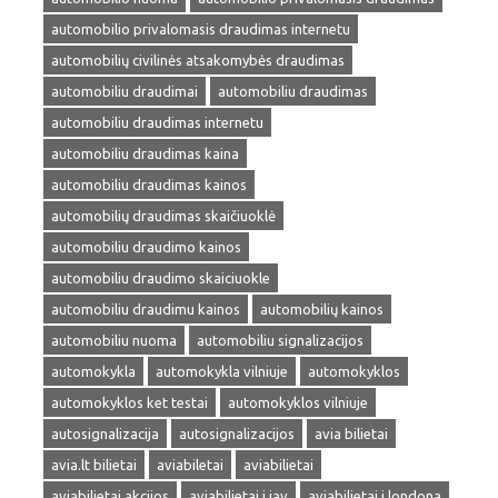
automobilio privalomasis draudimas internetu
automobilių civilinės atsakomybės draudimas
automobiliu draudimai
automobiliu draudimas
automobiliu draudimas internetu
automobiliu draudimas kaina
automobiliu draudimas kainos
automobilių draudimas skaičiuoklė
automobiliu draudimo kainos
automobiliu draudimo skaiciuokle
automobiliu draudimu kainos
automobilių kainos
automobiliu nuoma
automobiliu signalizacijos
automokykla
automokykla vilniuje
automokyklos
automokyklos ket testai
automokyklos vilniuje
autosignalizacija
autosignalizacijos
avia bilietai
avia.lt bilietai
aviabiletai
aviabilietai
aviabilietai akcijos
aviabilietai i jav
aviabilietai i londona