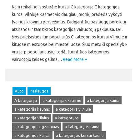
Kam reikalingi sostinėje kursai C kategorija C kategorijos
kursai Vilniuje Kasmet vis daugiau įmonių pradeda vykdyti
įvairius krovinių pervežimus. Didėjant šių paslaugų poreikiui
atsiranda ir tam tikros kategorijos vairuotojų paklausa. Dėl
šios priežasties itin populiarūs C kategorijos kursai Vilniuje ir
kituose miestuose bei miesteliuose. Šiuo metu ši specialybė
yra tarp populiariausių, todėl turint šios kategorijos
vairuotojo teises galima…
Read More »
Auto
Paslaugos
A kategorija
a kategorija eksternu
a kategorija kaina
a kategorija kaunas
a kategorija vilniuje
a kategorija Vilnius
a kategorijos
a kategorijos egzaminas
a kategorijos kaina
a kategorijos kursai
a kategorijos kursai kaune