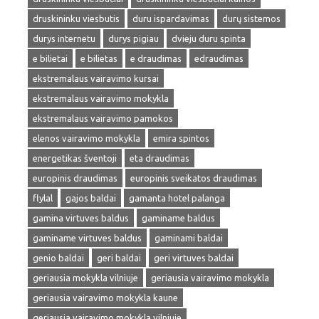
druskininku viesbutis
duru ispardavimas
durų sistemos
durys internetu
durys pigiau
dvieju duru spinta
e bilietai
e bilietas
e draudimas
edraudimas
ekstremalaus vairavimo kursai
ekstremalaus vairavimo mokykla
ekstremalaus vairavimo pamokos
elenos vairavimo mokykla
emira spintos
energetikas šventoji
eta draudimas
europinis draudimas
europinis sveikatos draudimas
flylal
gajos baldai
gamanta hotel palanga
gamina virtuves baldus
gaminame baldus
gaminame virtuves baldus
gaminami baldai
genio baldai
geri baldai
geri virtuves baldai
geriausia mokykla vilniuje
geriausia vairavimo mokykla
geriausia vairavimo mokykla kaune
geriausia vairavimo mokykla vilniuje