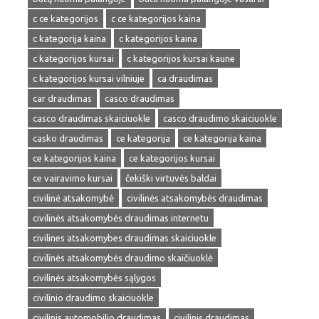
c ce kategorijos
c ce kategorijos kaina
c kategorija kaina
c kategorijos kaina
c kategorijos kursai
c kategorijos kursai kaune
c kategorijos kursai vilniuje
ca draudimas
car draudimas
casco draudimas
casco draudimas skaiciuokle
casco draudimo skaiciuokle
casko draudimas
ce kategorija
ce kategorija kaina
ce kategorijos kaina
ce kategorijos kursai
ce vairavimo kursai
čekiški virtuvės baldai
civilinė atsakomybė
civilinės atsakomybės draudimas
civilinės atsakomybės draudimas internetu
civilines atsakomybes draudimas skaiciuokle
civilinės atsakomybės draudimo skaičiuoklė
civilinės atsakomybės sąlygos
civilinio draudimo skaiciuokle
civilinis automobilio draudimas
civilinis draudimas