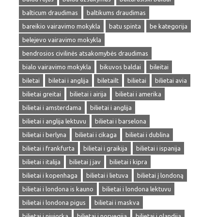
balticum draudimas
baltikums draudimas
bareikio vairavimo mokykla
batu spinta
be kategorija
belejevo vairavimo mokykla
bendrosios civilinės atsakomybės draudimas
bialo vairavimo mokykla
bikuvos baldai
bileitai
biletai
biletai i anglija
biletailt
bilietai
bilietai avia
bilietai greitai
bilietai i airija
bilietai i amerika
bilietai i amsterdama
bilietai i anglija
bilietai i anglija lektuvu
bilietai i barselona
bilietai i berlyna
bilietai i cikaga
bilietai i dublina
bilietai i frankfurta
bilietai i graikija
bilietai i ispanija
bilietai i italija
bilietai į jav
bilietai i kipra
bilietai i kopenhaga
bilietai i lietuva
bilietai į londoną
bilietai i londona is kauno
bilietai i londona lektuvu
bilietai i londona pigus
bilietai i maskva
bilietai i niujorka
bilietai i norvegija
bilietai i olandija