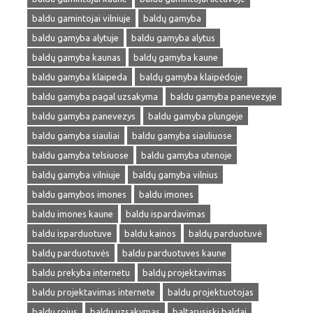
baldu gamintojai vilniuje
baldų gamyba
baldu gamyba alytuje
baldu gamyba alytus
baldų gamyba kaunas
baldų gamyba kaune
baldu gamyba klaipeda
baldų gamyba klaipėdoje
baldu gamyba pagal uzsakyma
baldu gamyba panevezyje
baldu gamyba panevezys
baldu gamyba plungeje
baldu gamyba siauliai
baldu gamyba siauliuose
baldu gamyba telsiuose
baldu gamyba utenoje
baldų gamyba vilniuje
baldų gamyba vilnius
baldu gamybos imones
baldu imones
baldu imones kaune
baldu ispardavimas
baldu isparduotuve
baldu kainos
baldų parduotuvė
baldų parduotuvės
baldu parduotuves kaune
baldu prekyba internetu
baldų projektavimas
baldu projektavimas internete
baldu projektuotojas
baldu rojus
baldu uzsakymas
baltarusiski baldai