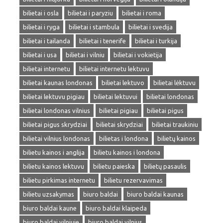
bilietai i osla
bilietai i paryziu
bilietai i roma
bilietai i ryga
bilietai i stambula
bilietai i svedija
bilietai i tailanda
bilietai i tenerife
bilietai i turkija
bilietai i usa
bilietai i vilniu
bilietai i vokietija
bilietai internetu
bilietai internetu lektuvu
bilietai kaunas londonas
bilietai lektuvo
bilietai lėktuvu
bilietai lektuvu pigiau
bilietai lektuvui
bilietai londonas
bilietai londonas vilnius
bilietai pigiau
bilietai pigus
bilietai pigus skrydziai
bilietai skrydziai
bilietai traukiniu
bilietai vilnius londonas
bilietas i londona
bilietų kainos
bilietu kainos i anglija
bilietu kainos i londona
bilietu kainos lektuvu
bilietu paieska
bilietų pasaulis
bilietu pirkimas internetu
bilietu rezervavimas
bilietu uzsakymas
biuro baldai
biuro baldai kaunas
biuro baldai kaune
biuro baldai klaipeda
biuro baldai vilniuje
biuro baldai vilnius