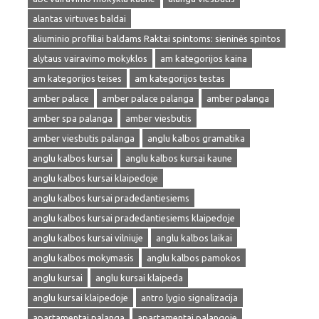
alantas virtuves baldai
aliuminio profiliai baldams Raktai spintoms: sieninės spintos
alytaus vairavimo mokyklos
am kategorijos kaina
am kategorijos teises
am kategorijos testas
amber palace
amber palace palanga
amber palanga
amber spa palanga
amber viesbutis
amber viesbutis palanga
anglu kalbos gramatika
anglu kalbos kursai
anglu kalbos kursai kaune
anglu kalbos kursai klaipedoje
anglu kalbos kursai pradedantiesiems
anglu kalbos kursai pradedantiesiems klaipedoje
anglu kalbos kursai vilniuje
anglu kalbos laikai
anglu kalbos mokymasis
anglu kalbos pamokos
anglu kursai
anglu kursai klaipeda
anglu kursai klaipedoje
antro lygio signalizacija
apartamentai palanga
apartamentai palangoje