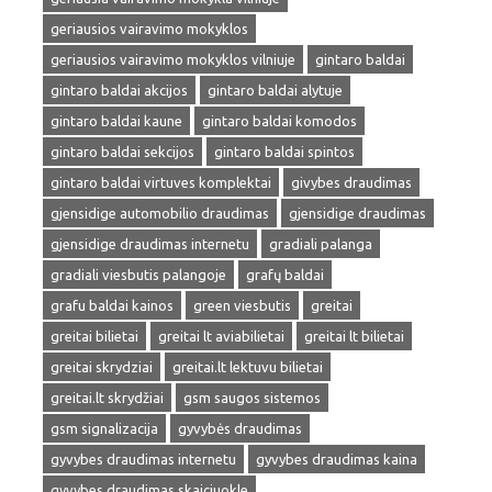
geriausios vairavimo mokyklos
geriausios vairavimo mokyklos vilniuje
gintaro baldai
gintaro baldai akcijos
gintaro baldai alytuje
gintaro baldai kaune
gintaro baldai komodos
gintaro baldai sekcijos
gintaro baldai spintos
gintaro baldai virtuves komplektai
givybes draudimas
gjensidige automobilio draudimas
gjensidige draudimas
gjensidige draudimas internetu
gradiali palanga
gradiali viesbutis palangoje
grafų baldai
grafu baldai kainos
green viesbutis
greitai
greitai bilietai
greitai lt aviabilietai
greitai lt bilietai
greitai skrydziai
greitai.lt lektuvu bilietai
greitai.lt skrydžiai
gsm saugos sistemos
gsm signalizacija
gyvybės draudimas
gyvybes draudimas internetu
gyvybes draudimas kaina
gyvybes draudimas skaiciuokle