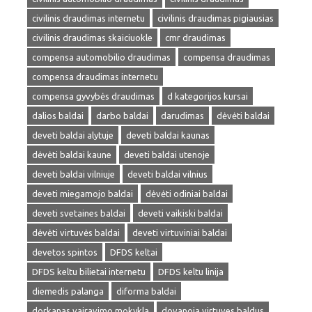
civilinis draudimas internetu
civilinis draudimas pigiausias
civilinis draudimas skaiciuokle
cmr draudimas
compensa automobilio draudimas
compensa draudimas
compensa draudimas internetu
compensa gyvybės draudimas
d kategorijos kursai
dalios baldai
darbo baldai
darudimas
dėvėti baldai
deveti baldai alytuje
deveti baldai kaunas
dėvėti baldai kaune
deveti baldai utenoje
deveti baldai vilniuje
deveti baldai vilnius
deveti miegamojo baldai
dėvėti odiniai baldai
deveti svetaines baldai
deveti vaikiski baldai
dėvėti virtuvės baldai
deveti virtuviniai baldai
devetos spintos
DFDS keltai
DFDS keltu bilietai internetu
DFDS keltu linija
diemedis palanga
diforma baldai
dorkanas vairavimo mokykla
dovanoja virtuves baldus