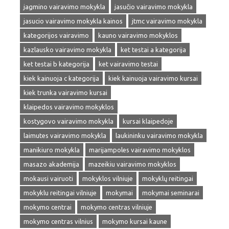
jagmino vairavimo mokykla
jasučio vairavimo mokykla
jasucio vairavimo mokykla kainos
jtmc vairavimo mokykla
kategorijos vairavimo
kauno vairavimo mokyklos
kazlausko vairavimo mokykla
ket testai a kategorija
ket testai b kategorija
ket vairavimo testai
kiek kainuoja c kategorija
kiek kainuoja vairavimo kursai
kiek trunka vairavimo kursai
klaipedos vairavimo mokyklos
kostygovo vairavimo mokykla
kursai klaipedoje
laimutes vairavimo mokykla
laukininku vairavimo mokykla
manikiuro mokykla
marijampoles vairavimo mokyklos
masazo akademija
mazeikiu vairavimo mokyklos
mokausi vairuoti
mokyklos vilniuje
mokyklų reitingai
mokyklu reitingai vilniuje
mokymai
mokymai seminarai
mokymo centrai
mokymo centras vilniuje
mokymo centras vilnius
mokymo kursai kaune