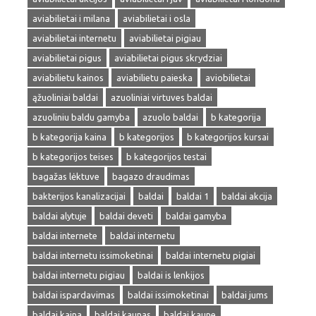
aviabilietai i milana
aviabilietai i osla
aviabilietai internetu
aviabilietai pigiau
aviabilietai pigus
aviabilietai pigus skrydziai
aviabilietu kainos
aviabilietu paieska
aviobilietai
ąžuoliniai baldai
azuoliniai virtuves baldai
azuoliniu baldu gamyba
azuolo baldai
b kategorija
b kategorija kaina
b kategorijos
b kategorijos kursai
b kategorijos teises
b kategorijos testai
bagažas lėktuve
bagazo draudimas
bakterijos kanalizacijai
baldai
baldai 1
baldai akcija
baldai alytuje
baldai deveti
baldai gamyba
baldai internete
baldai internetu
baldai internetu issimoketinai
baldai internetu pigiai
baldai internetu pigiau
baldai is lenkijos
baldai ispardavimas
baldai issimoketinai
baldai jums
baldai kaina
baldai kaunas
baldai kaune