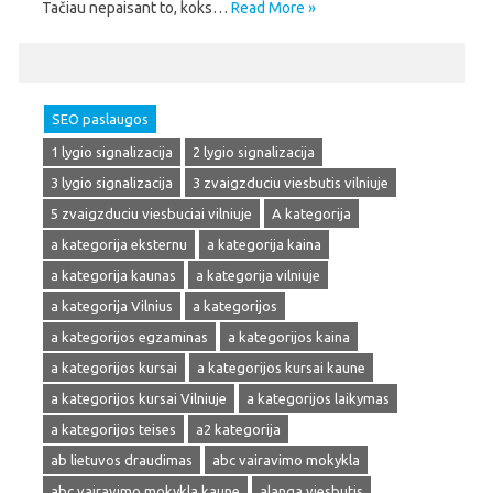
Tačiau nepaisant to, koks…
Read More »
SEO paslaugos
1 lygio signalizacija
2 lygio signalizacija
3 lygio signalizacija
3 zvaigzduciu viesbutis vilniuje
5 zvaigzduciu viesbuciai vilniuje
A kategorija
a kategorija eksternu
a kategorija kaina
a kategorija kaunas
a kategorija vilniuje
a kategorija Vilnius
a kategorijos
a kategorijos egzaminas
a kategorijos kaina
a kategorijos kursai
a kategorijos kursai kaune
a kategorijos kursai Vilniuje
a kategorijos laikymas
a kategorijos teises
a2 kategorija
ab lietuvos draudimas
abc vairavimo mokykla
abc vairavimo mokykla kaune
alanga viesbutis