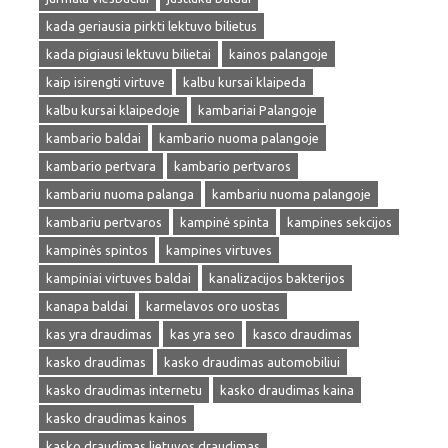
kada geriausia pirkti lektuvo bilietus
kada pigiausi lektuvu bilietai
kainos palangoje
kaip isirengti virtuve
kalbu kursai klaipeda
kalbu kursai klaipedoje
kambariai Palangoje
kambario baldai
kambario nuoma palangoje
kambario pertvara
kambario pertvaros
kambariu nuoma palanga
kambariu nuoma palangoje
kambariu pertvaros
kampinė spinta
kampines sekcijos
kampinės spintos
kampines virtuves
kampiniai virtuves baldai
kanalizacijos bakterijos
kanapa baldai
karmelavos oro uostas
kas yra draudimas
kas yra seo
kasco draudimas
kasko draudimas
kasko draudimas automobiliui
kasko draudimas internetu
kasko draudimas kaina
kasko draudimas kainos
kasko draudimas lietuvos draudimas