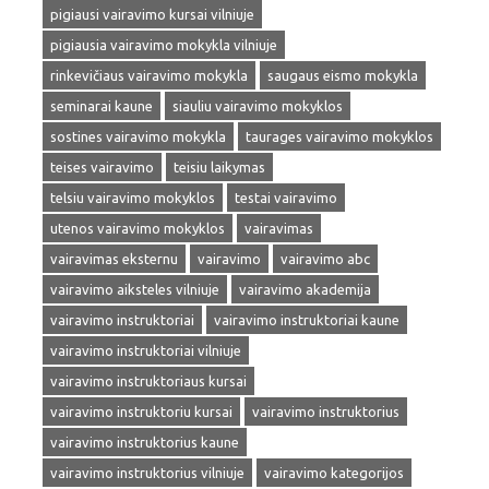
pigiausi vairavimo kursai vilniuje
pigiausia vairavimo mokykla vilniuje
rinkevičiaus vairavimo mokykla
saugaus eismo mokykla
seminarai kaune
siauliu vairavimo mokyklos
sostines vairavimo mokykla
taurages vairavimo mokyklos
teises vairavimo
teisiu laikymas
telsiu vairavimo mokyklos
testai vairavimo
utenos vairavimo mokyklos
vairavimas
vairavimas eksternu
vairavimo
vairavimo abc
vairavimo aiksteles vilniuje
vairavimo akademija
vairavimo instruktoriai
vairavimo instruktoriai kaune
vairavimo instruktoriai vilniuje
vairavimo instruktoriaus kursai
vairavimo instruktoriu kursai
vairavimo instruktorius
vairavimo instruktorius kaune
vairavimo instruktorius vilniuje
vairavimo kategorijos