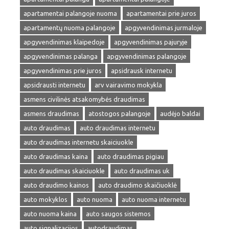
apartamentai palangoje nuoma
apartamentai prie juros
apartamentų nuoma palangoje
apgyvendinimas jurmaloje
apgyvendinimas klaipedoje
apgyvendinimas pajuryje
apgyvendinimas palanga
apgyvendinimas palangoje
apgyvendinimas prie juros
apsidrausk internetu
apsidrausti internetu
arv vairavimo mokykla
asmens civilinės atsakomybės draudimas
asmens draudimas
atostogos palangoje
audėjo baldai
auto draudimas
auto draudimas internetu
auto draudimas internetu skaiciuokle
auto draudimas kaina
auto draudimas pigiau
auto draudimas skaiciuokle
auto draudimas uk
auto draudimo kainos
auto draudimo skaičiuoklė
auto mokyklos
auto nuoma
auto nuoma internetu
auto nuoma kaina
auto saugos sistemos
auto signalizacijos
autodraudimas