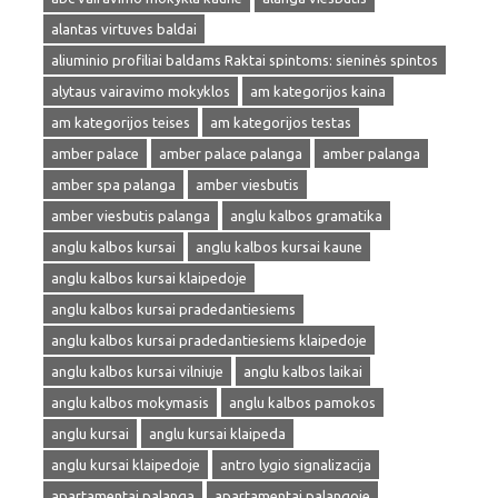
alantas virtuves baldai
aliuminio profiliai baldams Raktai spintoms: sieninės spintos
alytaus vairavimo mokyklos
am kategorijos kaina
am kategorijos teises
am kategorijos testas
amber palace
amber palace palanga
amber palanga
amber spa palanga
amber viesbutis
amber viesbutis palanga
anglu kalbos gramatika
anglu kalbos kursai
anglu kalbos kursai kaune
anglu kalbos kursai klaipedoje
anglu kalbos kursai pradedantiesiems
anglu kalbos kursai pradedantiesiems klaipedoje
anglu kalbos kursai vilniuje
anglu kalbos laikai
anglu kalbos mokymasis
anglu kalbos pamokos
anglu kursai
anglu kursai klaipeda
anglu kursai klaipedoje
antro lygio signalizacija
apartamentai palanga
apartamentai palangoje