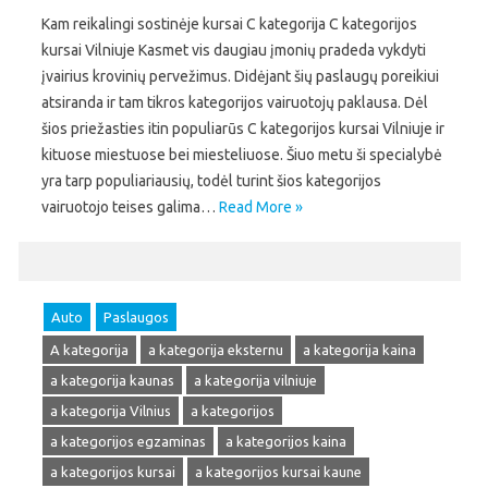
Kam reikalingi sostinėje kursai C kategorija C kategorijos
kursai Vilniuje Kasmet vis daugiau įmonių pradeda vykdyti
įvairius krovinių pervežimus. Didėjant šių paslaugų poreikiui
atsiranda ir tam tikros kategorijos vairuotojų paklausa. Dėl
šios priežasties itin populiarūs C kategorijos kursai Vilniuje ir
kituose miestuose bei miesteliuose. Šiuo metu ši specialybė
yra tarp populiariausių, todėl turint šios kategorijos
vairuotojo teises galima…
Read More »
Auto
Paslaugos
A kategorija
a kategorija eksternu
a kategorija kaina
a kategorija kaunas
a kategorija vilniuje
a kategorija Vilnius
a kategorijos
a kategorijos egzaminas
a kategorijos kaina
a kategorijos kursai
a kategorijos kursai kaune