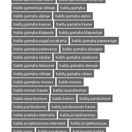
baldu gamintojai vilniuje
baldų gamyba
baldu gamyba alytuje
baldu gamyba alytus
baldų gamyba kaunas
baldų gamyba kaune
baldu gamyba klaipeda
baldų gamyba klaipėdoje
baldu gamyba pagal uzsakyma
baldu gamyba panevezyje
baldu gamyba panevezys
baldu gamyba plungeje
baldu gamyba siauliai
baldu gamyba siauliuose
baldu gamyba telsiuose
baldu gamyba utenoje
baldų gamyba vilniuje
baldų gamyba vilnius
baldu gamybos imones
baldu imones
baldu imones kaune
baldu ispardavimas
baldu isparduotuve
baldu kainos
baldų parduotuvė
baldų parduotuvės
baldu parduotuves kaune
baldu prekyba internetu
baldų projektavimas
baldu projektavimas internete
baldu projektuotojas
baldu rojus
baldu uzsakymas
baltarusiski baldai