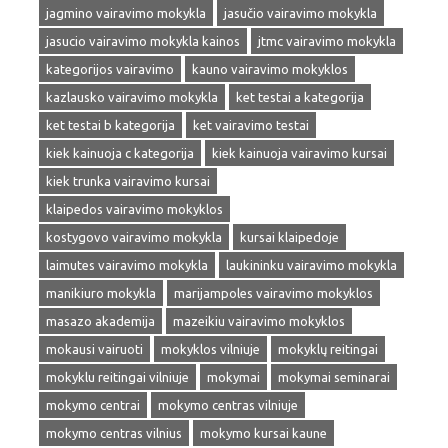
jagmino vairavimo mokykla
jasučio vairavimo mokykla
jasucio vairavimo mokykla kainos
jtmc vairavimo mokykla
kategorijos vairavimo
kauno vairavimo mokyklos
kazlausko vairavimo mokykla
ket testai a kategorija
ket testai b kategorija
ket vairavimo testai
kiek kainuoja c kategorija
kiek kainuoja vairavimo kursai
kiek trunka vairavimo kursai
klaipedos vairavimo mokyklos
kostygovo vairavimo mokykla
kursai klaipedoje
laimutes vairavimo mokykla
laukininku vairavimo mokykla
manikiuro mokykla
marijampoles vairavimo mokyklos
masazo akademija
mazeikiu vairavimo mokyklos
mokausi vairuoti
mokyklos vilniuje
mokyklų reitingai
mokyklu reitingai vilniuje
mokymai
mokymai seminarai
mokymo centrai
mokymo centras vilniuje
mokymo centras vilnius
mokymo kursai kaune