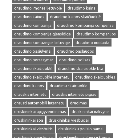
draudimo imones lietuvoje
draudimo kaina
draudimo kainos
draudimo kainos skaičiuoklė
draudimo kompanija
draudimo kompanija compensa
draudimo kompanija gjensidige
draudimo kompanijos
draudimo kompanijos lietuvoje
draudimo nuolaida
draudimo pasiulymai
draudimo paslaugos
draudimo perrasymas
draudimo polisas
draudimo skaičiuoklė
draudimo skaiciuokle bta
draudimo skaiciuokle internetu
draudimo skaiciuokles
draudimu kainos
draudimu skaiciuokle
drauskis internetu
drauskis internetu pigiau
drausti automobili internetu
drudimas
druskininkai apgyvendinimas
druskininkai nakvyne
druskininkai spa
druskininkai viesbuciai
druskininkai viesbutis
druskininku poilsio namai
druskininku viesbuciai
druskininku viesbuciai kainos