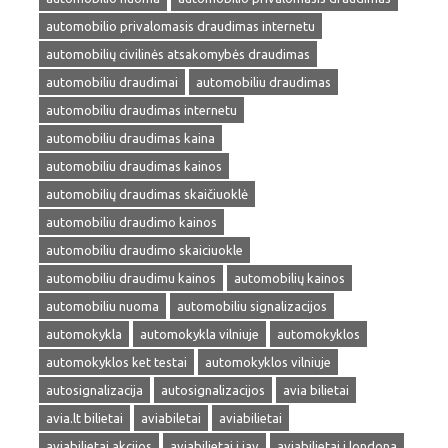
automobilio privalomasis draudimas internetu
automobilių civilinės atsakomybės draudimas
automobiliu draudimai
automobiliu draudimas
automobiliu draudimas internetu
automobiliu draudimas kaina
automobiliu draudimas kainos
automobilių draudimas skaičiuoklė
automobiliu draudimo kainos
automobiliu draudimo skaiciuokle
automobiliu draudimu kainos
automobilių kainos
automobiliu nuoma
automobiliu signalizacijos
automokykla
automokykla vilniuje
automokyklos
automokyklos ket testai
automokyklos vilniuje
autosignalizacija
autosignalizacijos
avia bilietai
avia.lt bilietai
aviabiletai
aviabilietai
aviabilietai akcijos
aviabilietai i jav
aviabilietai i londona