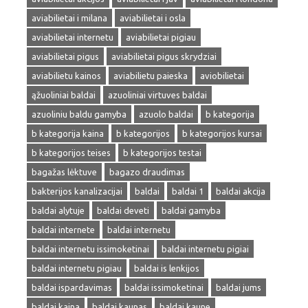
aviabilietai i milana
aviabilietai i osla
aviabilietai internetu
aviabilietai pigiau
aviabilietai pigus
aviabilietai pigus skrydziai
aviabilietu kainos
aviabilietu paieska
aviobilietai
ąžuoliniai baldai
azuoliniai virtuves baldai
azuoliniu baldu gamyba
azuolo baldai
b kategorija
b kategorija kaina
b kategorijos
b kategorijos kursai
b kategorijos teises
b kategorijos testai
bagažas lėktuve
bagazo draudimas
bakterijos kanalizacijai
baldai
baldai 1
baldai akcija
baldai alytuje
baldai deveti
baldai gamyba
baldai internete
baldai internetu
baldai internetu issimoketinai
baldai internetu pigiai
baldai internetu pigiau
baldai is lenkijos
baldai ispardavimas
baldai issimoketinai
baldai jums
baldai kaina
baldai kaunas
baldai kaune