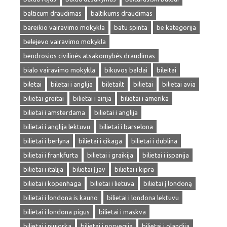
balticum draudimas
baltikums draudimas
bareikio vairavimo mokykla
batu spinta
be kategorija
belejevo vairavimo mokykla
bendrosios civilinės atsakomybės draudimas
bialo vairavimo mokykla
bikuvos baldai
bileitai
biletai
biletai i anglija
biletailt
bilietai
bilietai avia
bilietai greitai
bilietai i airija
bilietai i amerika
bilietai i amsterdama
bilietai i anglija
bilietai i anglija lektuvu
bilietai i barselona
bilietai i berlyna
bilietai i cikaga
bilietai i dublina
bilietai i frankfurta
bilietai i graikija
bilietai i ispanija
bilietai i italija
bilietai į jav
bilietai i kipra
bilietai i kopenhaga
bilietai i lietuva
bilietai į londoną
bilietai i londona is kauno
bilietai i londona lektuvu
bilietai i londona pigus
bilietai i maskva
bilietai i niujorka
bilietai i norvegija
bilietai i olandija