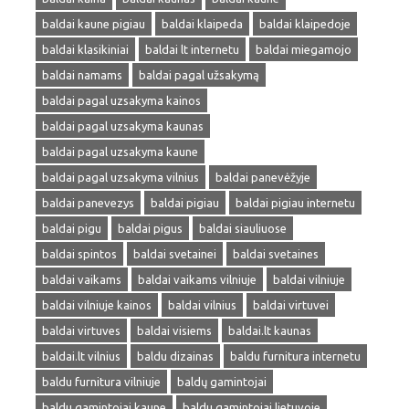
baldai kaune pigiau
baldai klaipeda
baldai klaipedoje
baldai klasikiniai
baldai lt internetu
baldai miegamojo
baldai namams
baldai pagal užsakymą
baldai pagal uzsakyma kainos
baldai pagal uzsakyma kaunas
baldai pagal uzsakyma kaune
baldai pagal uzsakyma vilnius
baldai panevėžyje
baldai panevezys
baldai pigiau
baldai pigiau internetu
baldai pigu
baldai pigus
baldai siauliuose
baldai spintos
baldai svetainei
baldai svetaines
baldai vaikams
baldai vaikams vilniuje
baldai vilniuje
baldai vilniuje kainos
baldai vilnius
baldai virtuvei
baldai virtuves
baldai visiems
baldai.lt kaunas
baldai.lt vilnius
baldu dizainas
baldu furnitura internetu
baldu furnitura vilniuje
baldų gamintojai
baldu gamintojai kaune
baldu gamintojai lietuvoje