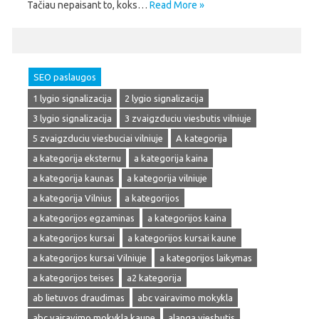
Tačiau nepaisant to, koks…
Read More »
SEO paslaugos
1 lygio signalizacija
2 lygio signalizacija
3 lygio signalizacija
3 zvaigzduciu viesbutis vilniuje
5 zvaigzduciu viesbuciai vilniuje
A kategorija
a kategorija eksternu
a kategorija kaina
a kategorija kaunas
a kategorija vilniuje
a kategorija Vilnius
a kategorijos
a kategorijos egzaminas
a kategorijos kaina
a kategorijos kursai
a kategorijos kursai kaune
a kategorijos kursai Vilniuje
a kategorijos laikymas
a kategorijos teises
a2 kategorija
ab lietuvos draudimas
abc vairavimo mokykla
abc vairavimo mokykla kaune
alanga viesbutis