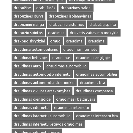
drabužinė
drabužinės
drabuzines baldai
drabuzines durys
drabuzines isplanavimas
drabuziniu iranga
drabuziniu sistemos
drabužių spinta
drabuziu spintos
dradimas
draiveris vairavimo mokykla
drakono skrydziai
draud
draudima
draudimai
draudimai automobiliams
draudimai internetu
draudimai lietuvoje
draudimas
draudimas anglijoje
draudimas auto
draudimas automobilio
draudimas automobilio internetu
draudimas automobiliui
draudimas automobiliui skaiciuokle
draudimas bta
draudimas civilines atsakomybes
draudimas compensa
draudimas gjensidige
draudimas i baltarusija
draudimas internete
draudimas internetu
draudimas internetu automobilio
draudimas internetu bta
draudimas internetu lietuvos draudimas
draudimas internetu pigiau