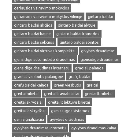
geriausios vairavimo mokyklos
geriausios vairavimo mokyklos vilniuje
gintaro baldai
gintaro baldai akcijos
gintaro baldai alytuje
gintaro baldai kaune
gintaro baldai komodos
gintaro baldai sekcijos
gintaro baldai spintos
gintaro baldai virtuves komplektai
givybes draudimas
gjensidige automobilio draudimas
gjensidige draudimas
gjensidige draudimas internetu
gradiali palanga
gradiali viesbutis palangoje
grafų baldai
grafu baldai kainos
green viesbutis
greitai
greitai bilietai
greitai lt aviabilietai
greitai lt bilietai
greitai skrydziai
greitai.lt lektuvu bilietai
greitai.lt skrydžiai
gsm saugos sistemos
gsm signalizacija
gyvybės draudimas
gyvybes draudimas internetu
gyvybes draudimas kaina
gyvybes draudimas skaiciuokle