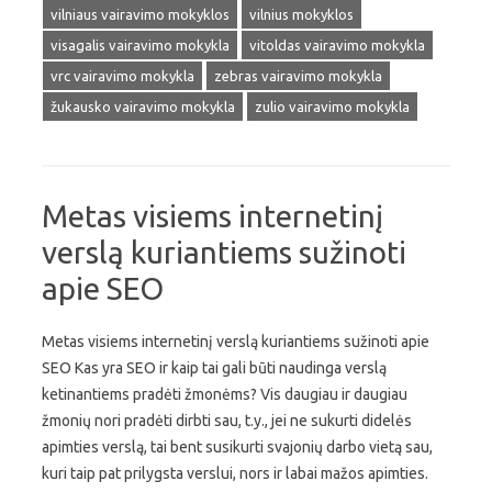
vilniaus vairavimo mokyklos
vilnius mokyklos
visagalis vairavimo mokykla
vitoldas vairavimo mokykla
vrc vairavimo mokykla
zebras vairavimo mokykla
žukausko vairavimo mokykla
zulio vairavimo mokykla
Metas visiems internetinį
verslą kuriantiems sužinoti
apie SEO
Metas visiems internetinį verslą kuriantiems sužinoti apie
SEO Kas yra SEO ir kaip tai gali būti naudinga verslą
ketinantiems pradėti žmonėms? Vis daugiau ir daugiau
žmonių nori pradėti dirbti sau, t.y., jei ne sukurti didelės
apimties verslą, tai bent susikurti svajonių darbo vietą sau,
kuri taip pat prilygsta verslui, nors ir labai mažos apimties.