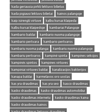
kada geriausia pirkti lektuvo bilietus
kada pigiausi lektuvu bilietai
kainos palangoje
kaip isirengti virtuve
kalbu kursai klaipeda
kalbu kursai klaipedoje
kambariai Palangoje
kambario baldai
kambario nuoma palangoje
kambario pertvara
kambario pertvaros
kambariu nuoma palanga
kambariu nuoma palangoje
kambariu pertvaros
kampinė spinta
kampines sekcijos
kampinės spintos
kampines virtuves
kampiniai virtuves baldai
kanalizacijos bakterijos
kanapa baldai
karmelavos oro uostas
kas yra draudimas
kas yra seo
kasco draudimas
kasko draudimas
kasko draudimas automobiliui
kasko draudimas internetu
kasko draudimas kaina
kasko draudimas kainos
kasko draudimas lietuvos draudimas