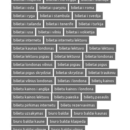
bilietai i osla
bilietai i paryziu
bilietai i roma
bilietai i ryga
bilietai i stambula
bilietai i svedija
bilietai i tailanda
bilietai i tenerife
bilietai i turkija
bilietai i usa
bilietai i vilniu
bilietai i vokietija
bilietai internetu
bilietai internetu lektuvu
bilietai kaunas londonas
bilietai lektuvo
bilietai lėktuvu
bilietai lektuvu pigiau
bilietai lektuvui
bilietai londonas
bilietai londonas vilnius
bilietai pigiau
bilietai pigus
bilietai pigus skrydziai
bilietai skrydziai
bilietai traukiniu
bilietai vilnius londonas
bilietas i londona
bilietų kainos
bilietu kainos i anglija
bilietu kainos i londona
bilietu kainos lektuvu
bilietu paieska
bilietų pasaulis
bilietu pirkimas internetu
bilietu rezervavimas
bilietu uzsakymas
biuro baldai
biuro baldai kaunas
biuro baldai kaune
biuro baldai klaipeda
biuro baldai vilniuje
biuro baldai vilnius