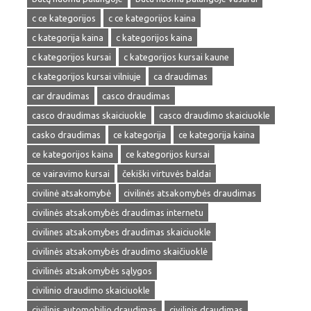
c ce kategorijos
c ce kategorijos kaina
c kategorija kaina
c kategorijos kaina
c kategorijos kursai
c kategorijos kursai kaune
c kategorijos kursai vilniuje
ca draudimas
car draudimas
casco draudimas
casco draudimas skaiciuokle
casco draudimo skaiciuokle
casko draudimas
ce kategorija
ce kategorija kaina
ce kategorijos kaina
ce kategorijos kursai
ce vairavimo kursai
čekiški virtuvės baldai
civilinė atsakomybė
civilinės atsakomybės draudimas
civilinės atsakomybės draudimas internetu
civilines atsakomybes draudimas skaiciuokle
civilinės atsakomybės draudimo skaičiuoklė
civilinės atsakomybės sąlygos
civilinio draudimo skaiciuokle
civilinis automobilio draudimas
civilinis draudimas