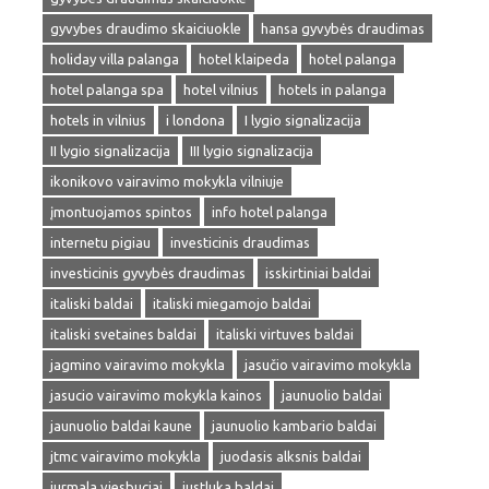
gyvybes draudimo skaiciuokle
hansa gyvybės draudimas
holiday villa palanga
hotel klaipeda
hotel palanga
hotel palanga spa
hotel vilnius
hotels in palanga
hotels in vilnius
i londona
I lygio signalizacija
II lygio signalizacija
III lygio signalizacija
ikonikovo vairavimo mokykla vilniuje
įmontuojamos spintos
info hotel palanga
internetu pigiau
investicinis draudimas
investicinis gyvybės draudimas
isskirtiniai baldai
italiski baldai
italiski miegamojo baldai
italiski svetaines baldai
italiski virtuves baldai
jagmino vairavimo mokykla
jasučio vairavimo mokykla
jasucio vairavimo mokykla kainos
jaunuolio baldai
jaunuolio baldai kaune
jaunuolio kambario baldai
jtmc vairavimo mokykla
juodasis alksnis baldai
jurmala viesbuciai
justluka baldai