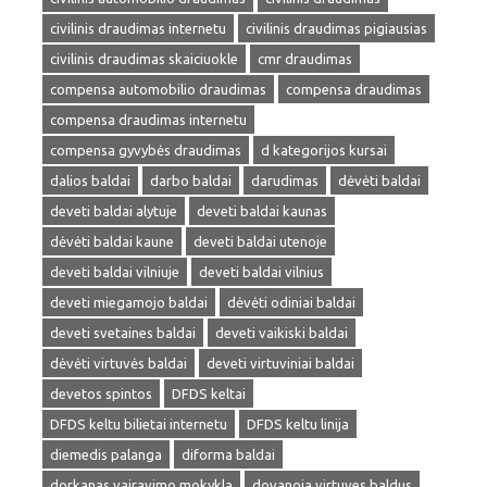
civilinis draudimas internetu
civilinis draudimas pigiausias
civilinis draudimas skaiciuokle
cmr draudimas
compensa automobilio draudimas
compensa draudimas
compensa draudimas internetu
compensa gyvybės draudimas
d kategorijos kursai
dalios baldai
darbo baldai
darudimas
dėvėti baldai
deveti baldai alytuje
deveti baldai kaunas
dėvėti baldai kaune
deveti baldai utenoje
deveti baldai vilniuje
deveti baldai vilnius
deveti miegamojo baldai
dėvėti odiniai baldai
deveti svetaines baldai
deveti vaikiski baldai
dėvėti virtuvės baldai
deveti virtuviniai baldai
devetos spintos
DFDS keltai
DFDS keltu bilietai internetu
DFDS keltu linija
diemedis palanga
diforma baldai
dorkanas vairavimo mokykla
dovanoja virtuves baldus