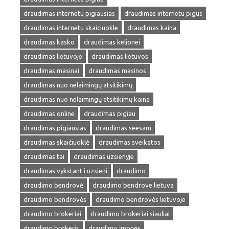
draudimas internetu pigiausias
draudimas internetu pigus
draudimas internetu skaiciuokle
draudimas kaina
draudimas kasko
draudimas kelionei
draudimas lietuvoje
draudimas lietuvos
draudimas masinai
draudimas masinos
draudimas nuo nelaimingų atsitikimų
draudimas nuo nelaimingų atsitikimų kaina
draudimas online
draudimas pigiau
draudimas pigiausias
draudimas seesam
draudimas skaičiuoklė
draudimas sveikatos
draudimas tai
draudimas uzsienyje
draudimas vykstant i uzsieni
draudimo
draudimo bendrovė
draudimo bendrove lietuva
draudimo bendrovės
draudimo bendrovės lietuvoje
draudimo brokeriai
draudimo brokeriai siauliai
draudimo brokeris
draudimo įmonės