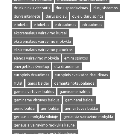
druskininku viesbutis
duru ispardavimas
durų sistemos
durys internetu
durys pigiau
dvieju duru spinta
e bilietai
e bilietas
e draudimas
edraudimas
ekstremalaus vairavimo kursai
ekstremalaus vairavimo mokykla
ekstremalaus vairavimo pamokos
elenos vairavimo mokykla
emira spintos
energetikas šventoji
eta draudimas
europinis draudimas
europinis sveikatos draudimas
flylal
gajos baldai
gamanta hotel palanga
gamina virtuves baldus
gaminame baldus
gaminame virtuves baldus
gaminami baldai
genio baldai
geri baldai
geri virtuves baldai
geriausia mokykla vilniuje
geriausia vairavimo mokykla
geriausia vairavimo mokykla kaune
geriausia vairavimo mokykla vilniuje