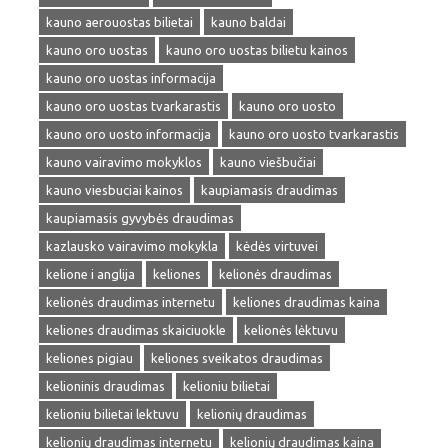
kauno aerouostas bilietai
kauno baldai
kauno oro uostas
kauno oro uostas bilietu kainos
kauno oro uostas informacija
kauno oro uostas tvarkarastis
kauno oro uosto
kauno oro uosto informacija
kauno oro uosto tvarkarastis
kauno vairavimo mokyklos
kauno viešbučiai
kauno viesbuciai kainos
kaupiamasis draudimas
kaupiamasis gyvybės draudimas
kazlausko vairavimo mokykla
kėdės virtuvei
kelione i anglija
keliones
kelionės draudimas
kelionės draudimas internetu
keliones draudimas kaina
keliones draudimas skaiciuokle
kelionės lėktuvu
keliones pigiau
keliones sveikatos draudimas
kelioninis draudimas
kelioniu bilietai
kelioniu bilietai lektuvu
kelionių draudimas
kelionių draudimas internetu
kelionių draudimas kaina