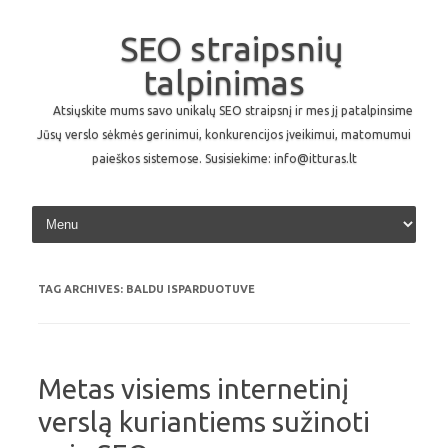
SEO straipsnių
talpinimas
Atsiųskite mums savo unikalų SEO straipsnį ir mes jį patalpinsime
Jūsų verslo sėkmės gerinimui, konkurencijos įveikimui, matomumui
paieškos sistemose. Susisiekime: info@itturas.lt
Skip to content
TAG ARCHIVES:
BALDU ISPARDUOTUVE
Metas visiems internetinį
verslą kuriantiems sužinoti