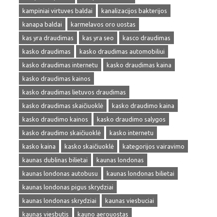
kampiniai virtuves baldai
kanalizacijos bakterijos
kanapa baldai
karmelavos oro uostas
kas yra draudimas
kas yra seo
kasco draudimas
kasko draudimas
kasko draudimas automobiliui
kasko draudimas internetu
kasko draudimas kaina
kasko draudimas kainos
kasko draudimas lietuvos draudimas
kasko draudimas skaičiuoklė
kasko draudimo kaina
kasko draudimo kainos
kasko draudimo salygos
kasko draudimo skaičiuoklė
kasko internetu
kasko kaina
kasko skaičiuoklė
kategorijos vairavimo
kaunas dublinas bilietai
kaunas londonas
kaunas londonas autobusu
kaunas londonas bilietai
kaunas londonas pigus skrydziai
kaunas londonas skrydziai
kaunas viesbuciai
kaunas viesbutis
kauno aerouostas