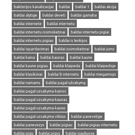
bakterijos kanalizacijai
baldai
baldai 1
baldai akcija
baldai alytuje
baldai deveti
baldai gamyba
baldai internete
baldai internetu
baldai internetu issimoketinai
baldai internetu pigiai
baldai internetu pigiau
baldai is lenkijos
baldai ispardavimas
baldai issimoketinai
baldai jums
baldai kaina
baldai kaunas
baldai kaune
baldai kaune pigiau
baldai klaipeda
baldai klaipedoje
baldai klasikiniai
baldai lt internetu
baldai miegamojo
baldai namams
baldai pagal užsakymą
baldai pagal uzsakyma kainos
baldai pagal uzsakyma kaunas
baldai pagal uzsakyma kaune
baldai pagal uzsakyma vilnius
baldai panevėžyje
baldai panevezys
baldai pigiau
baldai pigiau internetu
baldai pigu
baldai pigus
baldai siauliuose