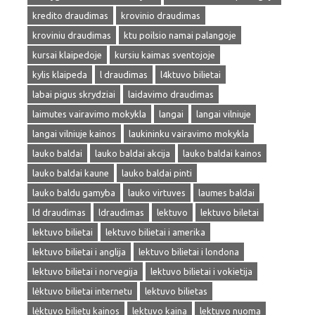
kredito draudimas
krovinio draudimas
kroviniu draudimas
ktu poilsio namai palangoje
kursai klaipedoje
kursiu kaimas sventojoje
kylis klaipeda
l draudimas
l4ktuvo bilietai
labai pigus skrydziai
laidavimo draudimas
laimutes vairavimo mokykla
langai
langai vilniuje
langai vilniuje kainos
laukininku vairavimo mokykla
lauko baldai
lauko baldai akcija
lauko baldai kainos
lauko baldai kaune
lauko baldai pinti
lauko baldu gamyba
lauko virtuves
laumes baldai
ld draudimas
ldraudimas
lektuvo
lektuvo biletai
lektuvo bilietai
lektuvo bilietai i amerika
lektuvo bilietai i anglija
lektuvo bilietai i londona
lektuvo bilietai i norvegija
lektuvo bilietai i vokietija
lėktuvo bilietai internetu
lektuvo bilietas
lėktuvo bilietu kainos
lektuvo kaina
lektuvo nuoma