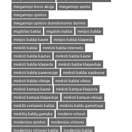
miegamojo lovos akcija
miegamojo spinta
miegamojo spintos
miegamojo spintos stumdomomis durimis
migdolas baldai
migdolo baldai
minijos baldai
minijos baldai kaune
minijos baldai klaipeda
minkšti baldai
minksti baldai internetu
minksti baldai kaunas
minksti baldai kaune
minksti baldai klaipeda
minksti baldai klaipedoje
minksti baldai panevezyje
minksti baldai siauliuose
minksti baldai vilniuje
minksti baldai vilnius
minksti kampai kaune
minksti kampai klaipeda
minksti kampai klaipedoje
minksti kampai vilniuje
minkšti svetainės baldai
minkstu baldu gamintojai
minkštų baldų gamyba
moderni virtuvė
modernios spintos
modernios virtuves
modernios virtuves baldai
modernūs baldai