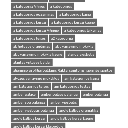
a kategorija Vilnius
a kategorijos
a kategorijos egzaminas
a kategorijos kaina
a kategorijos kursai
a kategorijos kursai kaune
a kategorijos kursai Vilniuje
a kategorijos laikymas
a kategorijos teises
a2 kategorija
ab lietuvos draudimas
abc vairavimo mokykla
abc vairavimo mokykla kaune
alanga viesbutis
alantas virtuves baldai
aliuminio profiliai baldams Raktai spintoms: sieninės spintos
alytaus vairavimo mokyklos
am kategorijos kaina
am kategorijos teises
am kategorijos testas
amber palace
amber palace palanga
amber palanga
amber spa palanga
amber viesbutis
amber viesbutis palanga
anglu kalbos gramatika
anglu kalbos kursai
anglu kalbos kursai kaune
anglu kalbos kursai klaipedoje