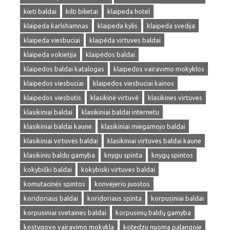
kieti baldai
kilti bilietai
klaipeda hotel
klaipeda karlshamnas
klaipeda kylis
klaipeda svedija
klaipeda viesbuciai
klaipėda virtuves baldai
klaipeda vokietija
klaipėdos baldai
klaipedos baldai katalogas
klaipedos vairavimo mokyklos
klaipedos viesbuciai
klaipedos viesbuciai kainos
klaipedos viesbutis
klasikinė virtuvė
klasikines virtuves
klasikiniai baldai
klasikiniai baldai internetu
klasikiniai baldai kaune
klasikiniai miegamojo baldai
klasikiniai virtuvės baldai
klasikiniai virtuves baldai kaune
klasikiniu baldu gamyba
knygu spinta
knygų spintos
kokybiški baldai
kokybiski virtuves baldai
komutacinės spintos
konvejerio juostos
koridoriaus baldai
koridoriaus spinta
korpusiniai baldai
korpusiniai svetaines baldai
korpusinių baldų gamyba
kostygovo vairavimo mokykla
kotedzu nuoma palangoje