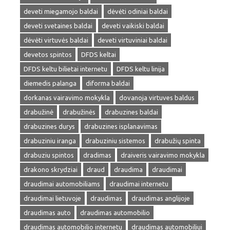
deveti miegamojo baldai
dėvėti odiniai baldai
deveti svetaines baldai
deveti vaikiski baldai
dėvėti virtuvės baldai
deveti virtuviniai baldai
devetos spintos
DFDS keltai
DFDS keltu bilietai internetu
DFDS keltu linija
diemedis palanga
diforma baldai
dorkanas vairavimo mokykla
dovanoja virtuves baldus
drabužinė
drabužinės
drabuzines baldai
drabuzines durys
drabuzines isplanavimas
drabuziniu iranga
drabuziniu sistemos
drabužių spinta
drabuziu spintos
dradimas
draiveris vairavimo mokykla
drakono skrydziai
draud
draudima
draudimai
draudimai automobiliams
draudimai internetu
draudimai lietuvoje
draudimas
draudimas anglijoje
draudimas auto
draudimas automobilio
draudimas automobilio internetu
draudimas automobiliui