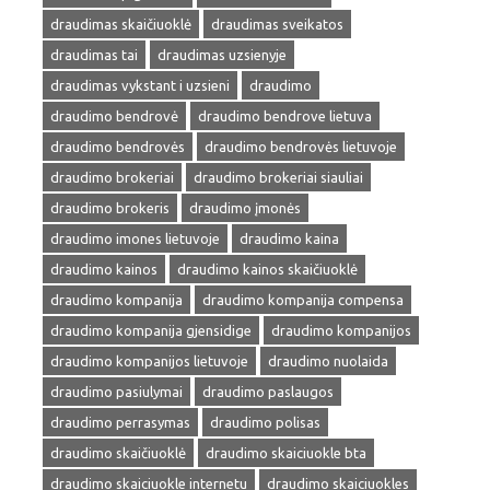
draudimas skaičiuoklė
draudimas sveikatos
draudimas tai
draudimas uzsienyje
draudimas vykstant i uzsieni
draudimo
draudimo bendrovė
draudimo bendrove lietuva
draudimo bendrovės
draudimo bendrovės lietuvoje
draudimo brokeriai
draudimo brokeriai siauliai
draudimo brokeris
draudimo įmonės
draudimo imones lietuvoje
draudimo kaina
draudimo kainos
draudimo kainos skaičiuoklė
draudimo kompanija
draudimo kompanija compensa
draudimo kompanija gjensidige
draudimo kompanijos
draudimo kompanijos lietuvoje
draudimo nuolaida
draudimo pasiulymai
draudimo paslaugos
draudimo perrasymas
draudimo polisas
draudimo skaičiuoklė
draudimo skaiciuokle bta
draudimo skaiciuokle internetu
draudimo skaiciuokles