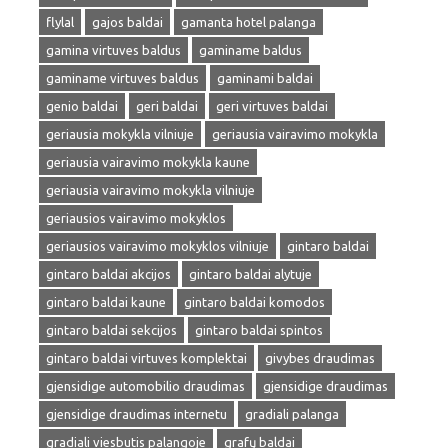
flylal
gajos baldai
gamanta hotel palanga
gamina virtuves baldus
gaminame baldus
gaminame virtuves baldus
gaminami baldai
genio baldai
geri baldai
geri virtuves baldai
geriausia mokykla vilniuje
geriausia vairavimo mokykla
geriausia vairavimo mokykla kaune
geriausia vairavimo mokykla vilniuje
geriausios vairavimo mokyklos
geriausios vairavimo mokyklos vilniuje
gintaro baldai
gintaro baldai akcijos
gintaro baldai alytuje
gintaro baldai kaune
gintaro baldai komodos
gintaro baldai sekcijos
gintaro baldai spintos
gintaro baldai virtuves komplektai
givybes draudimas
gjensidige automobilio draudimas
gjensidige draudimas
gjensidige draudimas internetu
gradiali palanga
gradiali viesbutis palangoje
grafų baldai