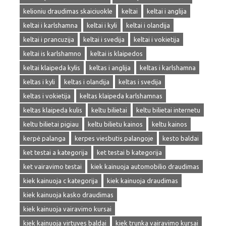
kelioniu draudimas skaiciuokle
keltai
keltai i anglija
keltai i karlshamna
keltai i kyli
keltai i olandija
keltai i prancuzija
keltai i svedija
keltai i vokietija
keltai is karlshamno
keltai is klaipedos
keltai klaipeda kylis
keltas i anglija
keltas i karlshamna
keltas i kyli
keltas i olandija
keltas i svedija
keltas i vokietija
keltas klaipeda karlshamnas
keltas klaipeda kulis
keltu bilietai
keltu bilietai internetu
keltu bilietai pigiau
keltu bilietu kainos
keltu kainos
kerpė palanga
kerpes viesbutis palangoje
kesto baldai
ket testai a kategorija
ket testai b kategorija
ket vairavimo testai
kiek kainuoja automobilio draudimas
kiek kainuoja c kategorija
kiek kainuoja draudimas
kiek kainuoja kasko draudimas
kiek kainuoja vairavimo kursai
kiek kainuoja virtuves baldai
kiek trunka vairavimo kursai