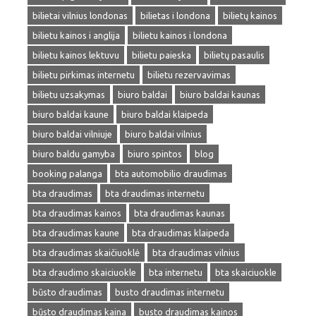
bilietai vilnius londonas
bilietas i londona
bilietų kainos
bilietu kainos i anglija
bilietu kainos i londona
bilietu kainos lektuvu
bilietu paieska
bilietų pasaulis
bilietu pirkimas internetu
bilietu rezervavimas
bilietu uzsakymas
biuro baldai
biuro baldai kaunas
biuro baldai kaune
biuro baldai klaipeda
biuro baldai vilniuje
biuro baldai vilnius
biuro baldu gamyba
biuro spintos
blog
booking palanga
bta automobilio draudimas
bta draudimas
bta draudimas internetu
bta draudimas kainos
bta draudimas kaunas
bta draudimas kaune
bta draudimas klaipeda
bta draudimas skaičiuoklė
bta draudimas vilnius
bta draudimo skaiciuokle
bta internetu
bta skaiciuokle
būsto draudimas
busto draudimas internetu
būsto draudimas kaina
busto draudimas kainos