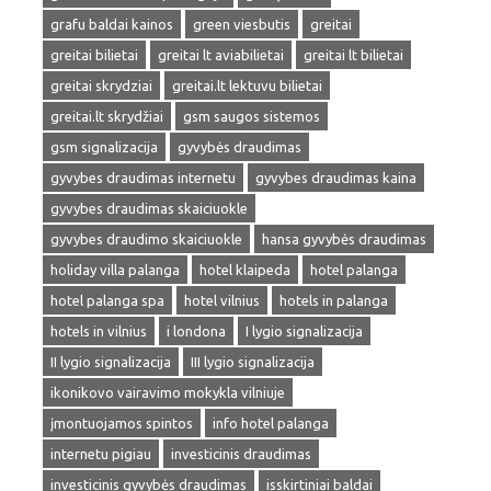
grafu baldai kainos
green viesbutis
greitai
greitai bilietai
greitai lt aviabilietai
greitai lt bilietai
greitai skrydziai
greitai.lt lektuvu bilietai
greitai.lt skrydžiai
gsm saugos sistemos
gsm signalizacija
gyvybės draudimas
gyvybes draudimas internetu
gyvybes draudimas kaina
gyvybes draudimas skaiciuokle
gyvybes draudimo skaiciuokle
hansa gyvybės draudimas
holiday villa palanga
hotel klaipeda
hotel palanga
hotel palanga spa
hotel vilnius
hotels in palanga
hotels in vilnius
i londona
I lygio signalizacija
II lygio signalizacija
III lygio signalizacija
ikonikovo vairavimo mokykla vilniuje
įmontuojamos spintos
info hotel palanga
internetu pigiau
investicinis draudimas
investicinis gyvybės draudimas
isskirtiniai baldai