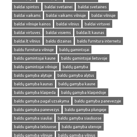
baldai spintos
baldai svetainei
baldai svetaines
baldai vaikams
baldai vaikams vilniuje
baldai vilniuje
baldai vilniuje kainos
baldai vilnius
baldai virtuvei
baldai virtuves
baldai visiems
baldai.lt kaunas
baldai.lt vilnius
baldu dizainas
baldu furnitura internetu
baldu furnitura vilniuje
baldų gamintojai
baldu gamintojai kaune
baldu gamintojai lietuvoje
baldu gamintojai vilniuje
baldų gamyba
baldu gamyba alytuje
baldu gamyba alytus
baldų gamyba kaunas
baldų gamyba kaune
baldu gamyba klaipeda
baldų gamyba klaipėdoje
baldu gamyba pagal uzsakyma
baldu gamyba panevezyje
baldu gamyba panevezys
baldu gamyba plungeje
baldu gamyba siauliai
baldu gamyba siauliuose
baldu gamyba telsiuose
baldu gamyba utenoje
baldų gamyba vilniuje
baldų gamyba vilnius