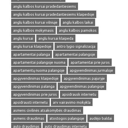
anglu kalbos kursai pradedantiesiems
anglu kalbos kursai pradedantiesiems klaipedoje
anglu kalbos kursai vilniuje
anglu kalbos laikai
anglu kalbos mokymasis
anglu kalbos pamokos
anglu kursai
anglu kursai klaipeda
anglu kursai klaipedoje
antro lygio signalizacija
apartamentai palanga
apartamentai palangoje
apartamentai palangoje nuoma
apartamentai prie juros
apartamentų nuoma palangoje
apgyvendinimas jurmaloje
apgyvendinimas klaipedoje
apgyvendinimas pajuryje
apgyvendinimas palanga
apgyvendinimas palangoje
apgyvendinimas prie juros
apsidrausk internetu
apsidrausti internetu
arv vairavimo mokykla
asmens civilinės atsakomybės draudimas
asmens draudimas
atostogos palangoje
audėjo baldai
auto draudimas
auto draudimas internetu