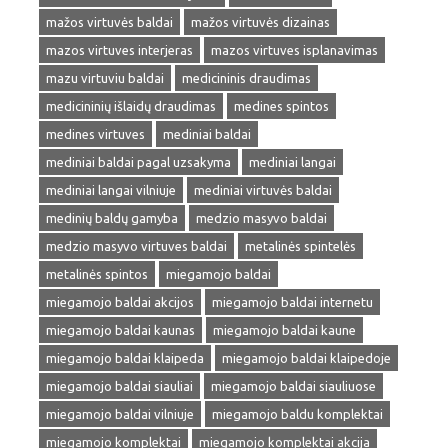
mažos virtuvės baldai
mažos virtuvės dizainas
mazos virtuves interjeras
mazos virtuves isplanavimas
mazu virtuviu baldai
medicininis draudimas
medicininių išlaidų draudimas
medines spintos
medines virtuves
mediniai baldai
mediniai baldai pagal uzsakyma
mediniai langai
mediniai langai vilniuje
mediniai virtuvės baldai
medinių baldų gamyba
medzio masyvo baldai
medzio masyvo virtuves baldai
metalinės spintelės
metalinės spintos
miegamojo baldai
miegamojo baldai akcijos
miegamojo baldai internetu
miegamojo baldai kaunas
miegamojo baldai kaune
miegamojo baldai klaipeda
miegamojo baldai klaipedoje
miegamojo baldai siauliai
miegamojo baldai siauliuose
miegamojo baldai vilniuje
miegamojo baldu komplektai
miegamojo komplektai
miegamojo komplektai akcija