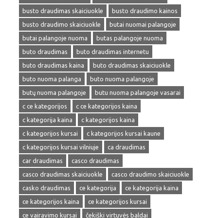
busto draudimas skaiciuokle
busto draudimo kainos
busto draudimo skaiciuokle
butai nuomai palangoje
butai palangoje nuoma
butas palangoje nuoma
buto draudimas
buto draudimas internetu
buto draudimas kaina
buto draudimas skaiciuokle
buto nuoma palanga
buto nuoma palangoje
butų nuoma palangoje
butu nuoma palangoje vasarai
c ce kategorijos
c ce kategorijos kaina
c kategorija kaina
c kategorijos kaina
c kategorijos kursai
c kategorijos kursai kaune
c kategorijos kursai vilniuje
ca draudimas
car draudimas
casco draudimas
casco draudimas skaiciuokle
casco draudimo skaiciuokle
casko draudimas
ce kategorija
ce kategorija kaina
ce kategorijos kaina
ce kategorijos kursai
ce vairavimo kursai
čekiški virtuvės baldai