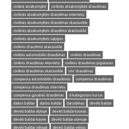
civilinė atsakomybė
civilinės atsakomybės draudimas
civilinės atsakomybės draudimas internetu
civilines atsakomybes draudimas skaiciuokle
civilinės atsakomybės draudimo skaičiuoklė
civilinės atsakomybės sąlygos
civilinio draudimo skaiciuokle
civilinis automobilio draudimas
civilinis draudimas
civilinis draudimas internetu
civilinis draudimas pigiausias
civilinis draudimas skaiciuokle
cmr draudimas
compensa automobilio draudimas
compensa draudimas
compensa draudimas internetu
compensa gyvybės draudimas
d kategorijos kursai
dalios baldai
darbo baldai
darudimas
dėvėti baldai
deveti baldai alytuje
deveti baldai kaunas
dėvėti baldai kaune
deveti baldai utenoje
deveti baldai vilniuje
deveti baldai vilnius