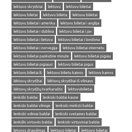
lektuvo skrydziai
lektuvu
lektuvu bileitai
lektuvu biletai
lektuvu bilieta
lektuvu bilietai
lektuvu bilietai i amerika
lektuvu bilietai i anglija
lektuvu bilietai i dublina
lektuvu bilietai i jav
lektuvu bilietai i lietuva
lektuvu bilietai i londona
lektuvu bilietai i norvegija
lektuvu bilietai internetu
lektuvu bilietai paskutine minute
lektuvu bilietai pigiau
lektuvu bilietai pigiausi
lektuvu bilietai pigus
lektuvu bilietai.lt
lektuvu bilietu kainos
lektuvu kainos
lėktuvų skrydžiai
lėktuvų skrydžiai iš vilniaus
lėktuvų skrydžių tvarkaraštis
lektuvubilietai
lenkiški baldai
lenkiski baldai kaune
lenkiski baldai vilniuje
lenkiski minksti baldai
lenkiski odiniai baldai
lenkiski svetaines baldai
lenkiški virtuvės baldai
lenkiski virtuviniai baldai
letuvos draudimas
liektuvo biletai
liektuvo bilietai