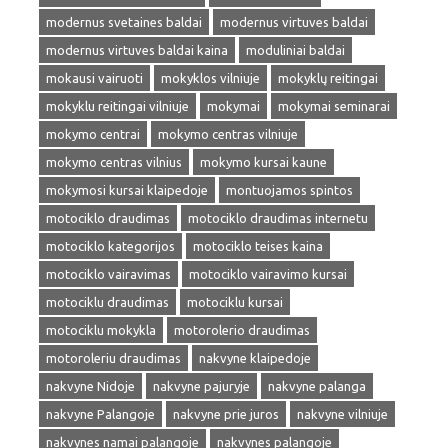
modernus svetaines baldai
modernus virtuves baldai
modernus virtuves baldai kaina
moduliniai baldai
mokausi vairuoti
mokyklos vilniuje
mokyklų reitingai
mokyklu reitingai vilniuje
mokymai
mokymai seminarai
mokymo centrai
mokymo centras vilniuje
mokymo centras vilnius
mokymo kursai kaune
mokymosi kursai klaipedoje
montuojamos spintos
motociklo draudimas
motociklo draudimas internetu
motociklo kategorijos
motociklo teises kaina
motociklo vairavimas
motociklo vairavimo kursai
motociklu draudimas
motociklu kursai
motociklu mokykla
motorolerio draudimas
motoroleriu draudimas
nakvyne klaipedoje
nakvyne Nidoje
nakvyne pajuryje
nakvyne palanga
nakvyne Palangoje
nakvyne prie juros
nakvyne vilniuje
nakvynes namai palangoje
nakvynes palangoje