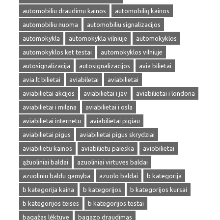
automobiliu draudimu kainos
automobilių kainos
automobiliu nuoma
automobiliu signalizacijos
automokykla
automokykla vilniuje
automokyklos
automokyklos ket testai
automokyklos vilniuje
autosignalizacija
autosignalizacijos
avia bilietai
avia.lt bilietai
aviabiletai
aviabilietai
aviabilietai akcijos
aviabilietai i jav
aviabilietai i londona
aviabilietai i milana
aviabilietai i osla
aviabilietai internetu
aviabilietai pigiau
aviabilietai pigus
aviabilietai pigus skrydziai
aviabilietu kainos
aviabilietu paieska
aviobilietai
ąžuoliniai baldai
azuoliniai virtuves baldai
azuoliniu baldu gamyba
azuolo baldai
b kategorija
b kategorija kaina
b kategorijos
b kategorijos kursai
b kategorijos teises
b kategorijos testai
bagažas lėktuve
bagazo draudimas