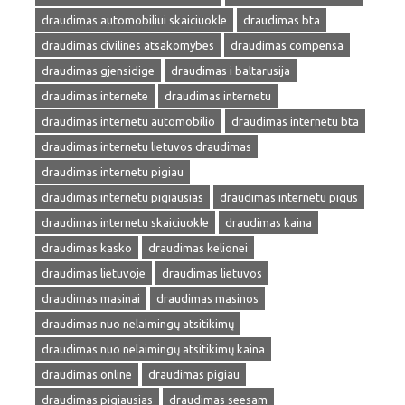
draudimas automobiliui skaiciuokle
draudimas bta
draudimas civilines atsakomybes
draudimas compensa
draudimas gjensidige
draudimas i baltarusija
draudimas internete
draudimas internetu
draudimas internetu automobilio
draudimas internetu bta
draudimas internetu lietuvos draudimas
draudimas internetu pigiau
draudimas internetu pigiausias
draudimas internetu pigus
draudimas internetu skaiciuokle
draudimas kaina
draudimas kasko
draudimas kelionei
draudimas lietuvoje
draudimas lietuvos
draudimas masinai
draudimas masinos
draudimas nuo nelaimingų atsitikimų
draudimas nuo nelaimingų atsitikimų kaina
draudimas online
draudimas pigiau
draudimas pigiausias
draudimas seesam