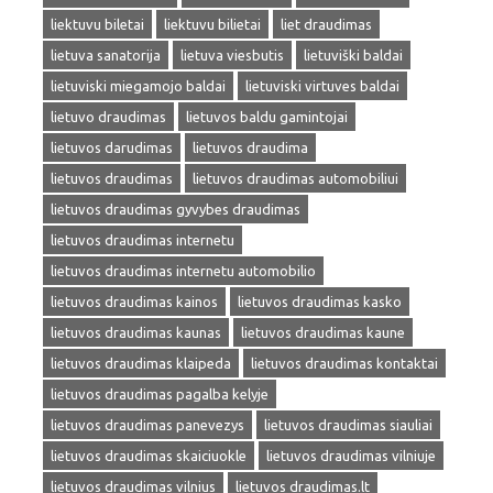
liektuvu biletai
liektuvu bilietai
liet draudimas
lietuva sanatorija
lietuva viesbutis
lietuviški baldai
lietuviski miegamojo baldai
lietuviski virtuves baldai
lietuvo draudimas
lietuvos baldu gamintojai
lietuvos darudimas
lietuvos draudima
lietuvos draudimas
lietuvos draudimas automobiliui
lietuvos draudimas gyvybes draudimas
lietuvos draudimas internetu
lietuvos draudimas internetu automobilio
lietuvos draudimas kainos
lietuvos draudimas kasko
lietuvos draudimas kaunas
lietuvos draudimas kaune
lietuvos draudimas klaipeda
lietuvos draudimas kontaktai
lietuvos draudimas pagalba kelyje
lietuvos draudimas panevezys
lietuvos draudimas siauliai
lietuvos draudimas skaiciuokle
lietuvos draudimas vilniuje
lietuvos draudimas vilnius
lietuvos draudimas.lt