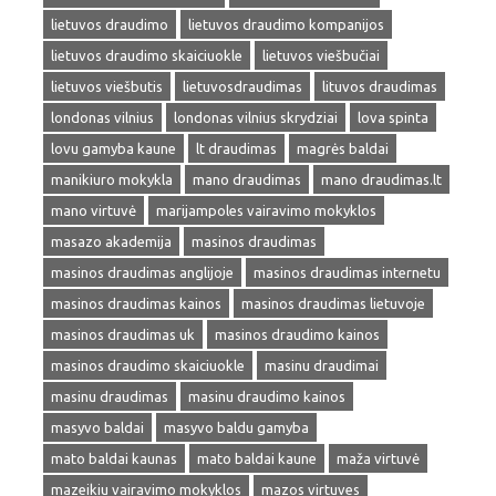
lietuvos draudimo
lietuvos draudimo kompanijos
lietuvos draudimo skaiciuokle
lietuvos viešbučiai
lietuvos viešbutis
lietuvosdraudimas
lituvos draudimas
londonas vilnius
londonas vilnius skrydziai
lova spinta
lovu gamyba kaune
lt draudimas
magrės baldai
manikiuro mokykla
mano draudimas
mano draudimas.lt
mano virtuvė
marijampoles vairavimo mokyklos
masazo akademija
masinos draudimas
masinos draudimas anglijoje
masinos draudimas internetu
masinos draudimas kainos
masinos draudimas lietuvoje
masinos draudimas uk
masinos draudimo kainos
masinos draudimo skaiciuokle
masinu draudimai
masinu draudimas
masinu draudimo kainos
masyvo baldai
masyvo baldu gamyba
mato baldai kaunas
mato baldai kaune
maža virtuvė
mazeikiu vairavimo mokyklos
mazos virtuves