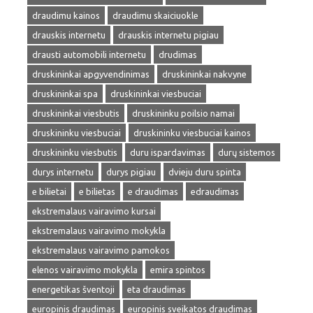
draudimu kainos
draudimu skaiciuokle
drauskis internetu
drauskis internetu pigiau
drausti automobili internetu
drudimas
druskininkai apgyvendinimas
druskininkai nakvyne
druskininkai spa
druskininkai viesbuciai
druskininkai viesbutis
druskininku poilsio namai
druskininku viesbuciai
druskininku viesbuciai kainos
druskininku viesbutis
duru ispardavimas
durų sistemos
durys internetu
durys pigiau
dvieju duru spinta
e bilietai
e bilietas
e draudimas
edraudimas
ekstremalaus vairavimo kursai
ekstremalaus vairavimo mokykla
ekstremalaus vairavimo pamokos
elenos vairavimo mokykla
emira spintos
energetikas šventoji
eta draudimas
europinis draudimas
europinis sveikatos draudimas