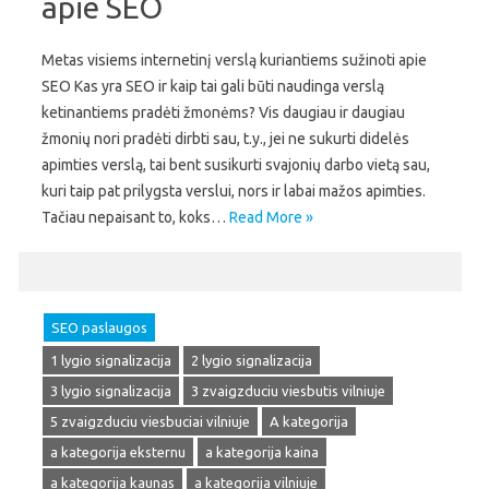
apie SEO
Metas visiems internetinį verslą kuriantiems sužinoti apie
SEO Kas yra SEO ir kaip tai gali būti naudinga verslą
ketinantiems pradėti žmonėms? Vis daugiau ir daugiau
žmonių nori pradėti dirbti sau, t.y., jei ne sukurti didelės
apimties verslą, tai bent susikurti svajonių darbo vietą sau,
kuri taip pat prilygsta verslui, nors ir labai mažos apimties.
Tačiau nepaisant to, koks…
Read More »
SEO paslaugos
1 lygio signalizacija
2 lygio signalizacija
3 lygio signalizacija
3 zvaigzduciu viesbutis vilniuje
5 zvaigzduciu viesbuciai vilniuje
A kategorija
a kategorija eksternu
a kategorija kaina
a kategorija kaunas
a kategorija vilniuje