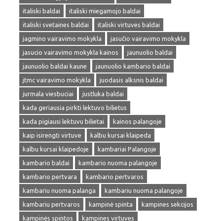
italiski baldai
italiski miegamojo baldai
italiski svetaines baldai
italiski virtuves baldai
jagmino vairavimo mokykla
jasučio vairavimo mokykla
jasucio vairavimo mokykla kainos
jaunuolio baldai
jaunuolio baldai kaune
jaunuolio kambario baldai
jtmc vairavimo mokykla
juodasis alksnis baldai
jurmala viesbuciai
justluka baldai
kada geriausia pirkti lektuvo bilietus
kada pigiausi lektuvu bilietai
kainos palangoje
kaip isirengti virtuve
kalbu kursai klaipeda
kalbu kursai klaipedoje
kambariai Palangoje
kambario baldai
kambario nuoma palangoje
kambario pertvara
kambario pertvaros
kambariu nuoma palanga
kambariu nuoma palangoje
kambariu pertvaros
kampinė spinta
kampines sekcijos
kampinės spintos
kampines virtuves