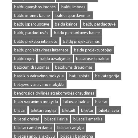
baldu gamybos imones
baldu imones
baldu imones kaune
baldu ispardavimas
baldu isparduotuve
baldu kainos
baldų parduotuvė
baldų parduotuvės
baldu parduotuves kaune
baldu prekyba internetu
baldų projektavimas
baldu projektavimas internete
baldu projektuotojas
baldu rojus
baldu uzsakymas
baltarusiski baldai
balticum draudimas
baltikums draudimas
bareikio vairavimo mokykla
batu spinta
be kategorija
belejevo vairavimo mokykla
bendrosios civilinės atsakomybės draudimas
bialo vairavimo mokykla
bikuvos baldai
bileitai
biletai
biletai i anglija
biletailt
bilietai
bilietai avia
bilietai greitai
bilietai i airija
bilietai i amerika
bilietai i amsterdama
bilietai i anglija
bilietai i anglija lektuvu
bilietai i barselona