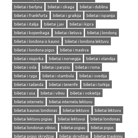
bilietai i berlyna
bilietai i cikaga
bilietai i dublina
bilietai i frankfurta
bilietai i graikija
bilietai i ispanija
bilietai i italija
bilietai į jav
bilietai i kipra
bilietai i kopenhaga
bilietai i lietuva
bilietai į londoną
bilietai i londona is kauno
bilietai i londona lektuvu
bilietai i londona pigus
bilietai i maskva
bilietai i niujorka
bilietai i norvegija
bilietai i olandija
bilietai i osla
bilietai i paryziu
bilietai i roma
bilietai i ryga
bilietai i stambula
bilietai i svedija
bilietai i tailanda
bilietai i tenerife
bilietai i turkija
bilietai i usa
bilietai i vilniu
bilietai i vokietija
bilietai internetu
bilietai internetu lektuvu
bilietai kaunas londonas
bilietai lektuvo
bilietai lėktuvu
bilietai lektuvu pigiau
bilietai lektuvui
bilietai londonas
bilietai londonas vilnius
bilietai pigiau
bilietai pigus
bilietai pigus skrydziai
bilietai skrydziai
bilietai traukiniu