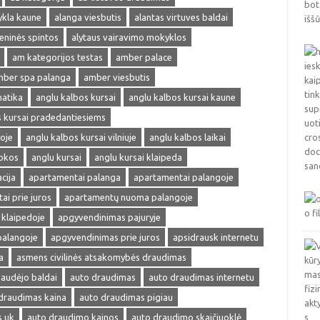
ykla kaune
alanga viesbutis
alantas virtuves baldai
ieninės spintos
alytaus vairavimo mokyklos
am kategorijos testas
amber palace
ber spa palanga
amber viesbutis
matika
anglu kalbos kursai
anglu kalbos kursai kaune
s kursai pradedantiesiems
oje
anglu kalbos kursai vilniuje
anglu kalbos laikai
okos
anglu kursai
anglu kursai klaipeda
cija
apartamentai palanga
apartamentai palangoje
ai prie juros
apartamentų nuoma palangoje
klaipedoje
apgyvendinimas pajuryje
palangoje
apgyvendinimas prie juros
apsidrausk internetu
a
asmens civilinės atsakomybės draudimas
audėjo baldai
auto draudimas
auto draudimas internetu
draudimas kaina
auto draudimas pigiau
s uk
auto draudimo kainos
auto draudimo skaičiuoklė