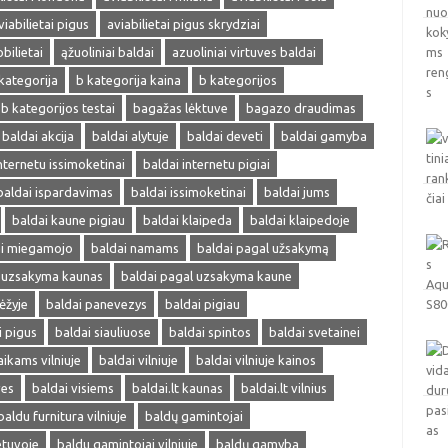
viabilietai pigus
aviabilietai pigus skrydziai
obilietai
ąžuoliniai baldai
azuoliniai virtuves baldai
kategorija
b kategorija kaina
b kategorijos
b kategorijos testai
bagažas lėktuve
bagazo draudimas
baldai akcija
baldai alytuje
baldai deveti
baldai gamyba
nternetu issimoketinai
baldai internetu pigiai
baldai ispardavimas
baldai issimoketinai
baldai jums
baldai kaune pigiau
baldai klaipeda
baldai klaipedoje
ai miegamojo
baldai namams
baldai pagal užsakymą
l uzsakyma kaunas
baldai pagal uzsakyma kaune
ėžyje
baldai panevezys
baldai pigiau
i pigus
baldai siauliuose
baldai spintos
baldai svetainei
aikams vilniuje
baldai vilniuje
baldai vilniuje kainos
ves
baldai visiems
baldai.lt kaunas
baldai.lt vilnius
baldu furnitura vilniuje
baldų gamintojai
etuvoje
baldu gamintojai vilniuje
baldų gamyba