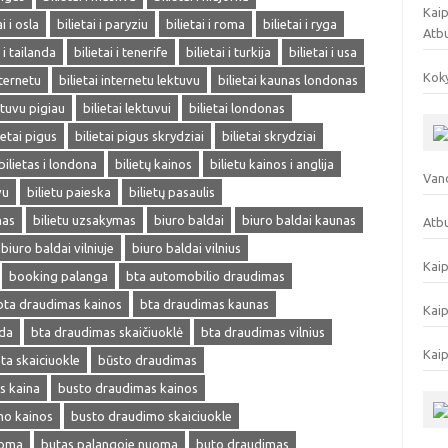
Kaip
ai i osla
bilietai i paryziu
bilietai i roma
bilietai i ryga
Atb
i i tailanda
bilietai i tenerife
bilietai i turkija
bilietai i usa
Koky
nternetu
bilietai internetu lektuvu
bilietai kaunas londonas
ektuvu pigiau
bilietai lektuvui
bilietai londonas
ietai pigus
bilietai pigus skrydziai
bilietai skrydziai
bilietas i londona
bilietų kainos
bilietu kainos i anglija
Vand
vu
bilietu paieska
bilietų pasaulis
mas
bilietu uzsakymas
biuro baldai
biuro baldai kaunas
Atbu
biuro baldai vilniuje
biuro baldai vilnius
Kaip
booking palanga
bta automobilio draudimas
bta draudimas kainos
bta draudimas kaunas
Kaip
eda
bta draudimas skaičiuoklė
bta draudimas vilnius
Kaip
ta skaiciuokle
būsto draudimas
s kaina
busto draudimas kainos
mo kainos
busto draudimo skaiciuokle
uoma
butas palangoje nuoma
buto draudimas