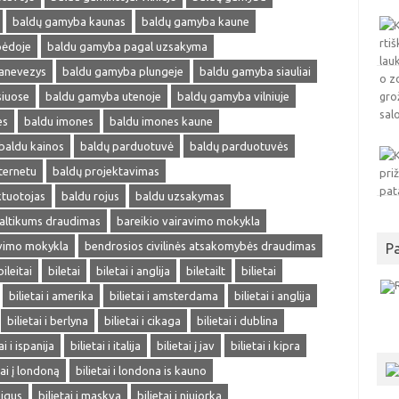
baldų gamyba kaunas
baldų gamyba kaune
pėdoje
baldu gamyba pagal uzsakyma
anevezys
baldu gamyba plungeje
baldu gamyba siauliai
siuose
baldu gamyba utenoje
baldų gamyba vilniuje
es
baldu imones
baldu imones kaune
baldu kainos
baldų parduotuvė
baldų parduotuvės
ternetu
baldų projektavimas
ktuotojas
baldu rojus
baldu uzsakymas
altikums draudimas
bareikio vairavimo mokykla
avimo mokykla
bendrosios civilinės atsakomybės draudimas
P
bileitai
biletai
biletai i anglija
biletailt
bilietai
bilietai i amerika
bilietai i amsterdama
bilietai i anglija
bilietai i berlyna
bilietai i cikaga
bilietai i dublina
ai i ispanija
bilietai i italija
bilietai į jav
bilietai i kipra
tai į londoną
bilietai i londona is kauno
pigus
bilietai i maskva
bilietai i niujorka