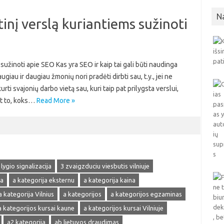
N
inį verslą kuriantiems sužinoti
sužinoti apie SEO Kas yra SEO ir kaip tai gali būti naudinga
au ir daugiau žmonių nori pradėti dirbti sau, t.y., jei ne
urti svajonių darbo vietą sau, kuri taip pat prilygsta verslui,
nt to, koks…
Read More »
 lygio signalizacija
3 zvaigzduciu viesbutis vilniuje
ja
a kategorija eksternu
a kategorija kaina
a kategorija Vilnius
a kategorijos
a kategorijos egzaminas
a kategorijos kursai kaune
a kategorijos kursai Vilniuje
a2 kategorija
ab lietuvos draudimas