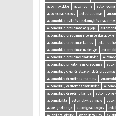
auto mokyklos
auto nuoma
auto nuoma 
auto signalizacijos
autodraudimas
autom
automobilio civilinės atsakomybės draudimas
automobilio draudimas anglijoje
automobil
automobilio draudimas internetu skaiciuokle
automobilio draudimas kainos
automobilio
automobilio draudimas uzsienyje
automobi
automobilio draudimo skaičiuoklė
automobi
automobilio privalomasis draudimas
autom
automobilių civilinės atsakomybės draudimas
automobiliu draudimas internetu
automobil
automobilių draudimas skaičiuoklė
automob
automobiliu draudimu kainos
automobilių 
automokykla
automokykla vilniuje
autom
autosignalizacija
autosignalizacijos
avia 
aviabilietai akcijos
aviabilietai i jav
aviabi