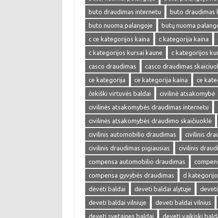
buto draudimas internetu
buto draudimas 
buto nuoma palangoje
butų nuoma palang
c ce kategorijos kaina
c kategorija kaina
c kategorijos kursai kaune
c kategorijos kur
casco draudimas
casco draudimas skaiciuo
ce kategorija
ce kategorija kaina
ce kate
čekiški virtuvės baldai
civilinė atsakomybė
civilinės atsakomybės draudimas internetu
civilinės atsakomybės draudimo skaičiuoklė
civilinis automobilio draudimas
civilinis dr
civilinis draudimas pigiausias
civilinis drau
compensa automobilio draudimas
compens
compensa gyvybės draudimas
d kategorijo
dėvėti baldai
deveti baldai alytuje
deveti
deveti baldai vilniuje
deveti baldai vilnius
deveti svetaines baldai
deveti vaikiski bald