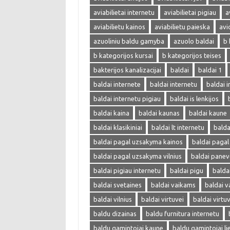
aviabilietai internetu
aviabilietai pigiau
a
aviabilietu kainos
aviabilietu paieska
avi
azuoliniu baldu gamyba
azuolo baldai
b 
b kategorijos kursai
b kategorijos teises
bakterijos kanalizacijai
baldai
baldai 1
baldai internete
baldai internetu
baldai i
baldai internetu pigiau
baldai is lenkijos
baldai kaina
baldai kaunas
baldai kaune
baldai klasikiniai
baldai lt internetu
bald
baldai pagal uzsakyma kainos
baldai paga
baldai pagal uzsakyma vilnius
baldai panev
baldai pigiau internetu
baldai pigu
balda
baldai svetaines
baldai vaikams
baldai v
baldai vilnius
baldai virtuvei
baldai virtu
baldu dizainas
baldu furnitura internetu
baldu gamintojai kaune
baldu gamintojai li