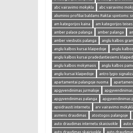
abc vairavimo mokykla
abc vairavimo mok
aliuminio profiliai baldams Raktai spintoms: s
am kategorijos kaina
am kategorijos teises
amber palace palanga
amber palanga
am
amber viesbutis palanga
anglu kalbos gra
anglu kalbos kursai klaipedoje
anglu kalbo
anglu kalbos kursai pradedantiesiems klaiped
anglu kalbos mokymasis
anglu kalbos pam
anglu kursai klaipedoje
antro lygio signaliza
apartamentai palangoje nuoma
apartament
apgyvendinimas jurmaloje
apgyvendinimas 
apgyvendinimas palanga
apgyvendinimas 
apsidrausti internetu
arv vairavimo mokykl
asmens draudimas
atostogos palangoje
auto draudimas internetu skaiciuokle
auto 
auto draudimas skaiciuokle
auto draudima