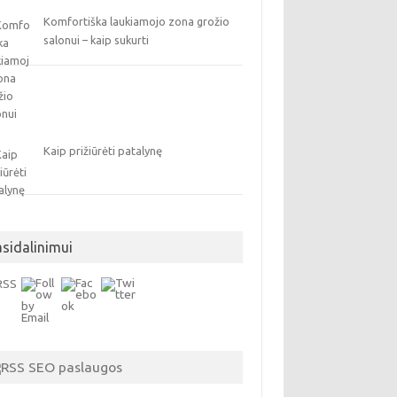
Komfortiška laukiamojo zona grožio
salonui – kaip sukurti
Kaip prižiūrėti patalynę
asidalinimui
SEO paslaugos