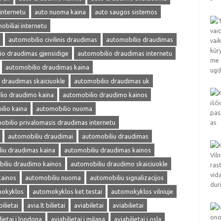
internetu
auto nuoma kaina
auto saugos sistemos
obiliai internetu
automobilio civilinis draudimas
automobilio draudimas
io draudimas gjensidige
automobilio draudimas internetu
automobilio draudimas kaina
 draudimas skaiciuokle
automobilio draudimas uk
lio draudimo kaina
automobilio draudimo kainos
lio kaina
automobilio nuoma
obilio privalomasis draudimas internetu
automobiliu draudimai
automobiliu draudimas
iu draudimas kaina
automobiliu draudimas kainos
iliu draudimo kainos
automobiliu draudimo skaiciuokle
kainos
automobiliu nuoma
automobiliu signalizacijos
okyklos
automokyklos ket testai
automokyklos vilniuje
bilietai
avia.lt bilietai
aviabiletai
aviabilietai
lietai i londona
aviabilietai i milana
aviabilietai i osla