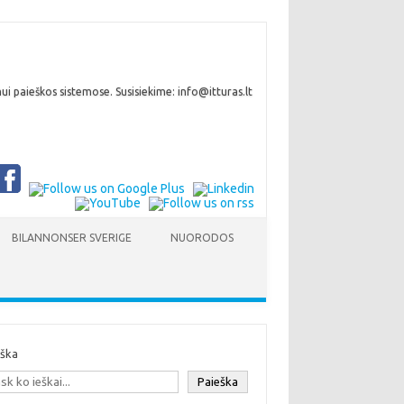
i paieškos sistemose. Susisiekime: info@itturas.lt
BILANNONSER SVERIGE
NUORODOS
eška
Paieška