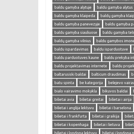
baldu gamyba alytuje
baldu gamyba alytus
baldu gamyba klaipeda
baldų gamyba klai
baldu gamyba panevezyje
baldu gamyba p
baldu gamyba siauliuose
baldu gamyba tel
baldų gamyba vilnius
baldu gamybos imon
baldu ispardavimas
baldu isparduotuve
baldu parduotuves kaune
baldu prekyba in
baldu projektavimas internete
baldu proje
baltarusiski baldai
balticum draudimas
b
batu spinta
be kategorija
belejevo vair
bialo vairavimo mokykla
bikuvos baldai
bilietai avia
bilietai greitai
bilietai i airija
bilietai i anglija lektuvu
bilietai i barselona
bilietai i frankfurta
bilietai i graikija
biliet
bilietai i kopenhaga
bilietai i lietuva
bilie
bilietai i londona lektuvu
bilietai i londona 