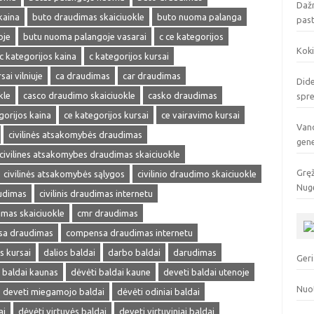
Dažn
kaina
buto draudimas skaiciuokle
buto nuoma palanga
pas
oje
butu nuoma palangoje vasarai
c ce kategorijos
Koki
c kategorijos kaina
c kategorijos kursai
sai vilniuje
ca draudimas
car draudimas
Dide
kle
casco draudimo skaiciuokle
casko draudimas
spr
gorijos kaina
ce kategorijos kursai
ce vairavimo kursai
Vand
civilinės atsakomybės draudimas
gen
civilines atsakomybes draudimas skaiciuokle
Gręž
civilinės atsakomybės sąlygos
civilinio draudimo skaiciuokle
Nuge
audimas
civilinis draudimas internetu
dimas skaiciuokle
cmr draudimas
a draudimas
compensa draudimas internetu
s kursai
dalios baldai
darbo baldai
darudimas
Geri
 baldai kaunas
dėvėti baldai kaune
deveti baldai utenoje
Nuo
deveti miegamojo baldai
dėvėti odiniai baldai
ai
dėvėti virtuvės baldai
deveti virtuviniai baldai