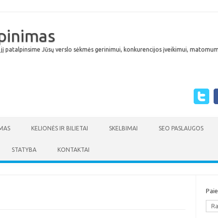
lpinimas
 jį patalpinsime Jūsų verslo sėkmės gerinimui, konkurencijos įveikimui, matomumu
Skip to content
MAS
KELIONĖS IR BILIETAI
SKELBIMAI
SEO PASLAUGOS
STATYBA
KONTAKTAI
Pai