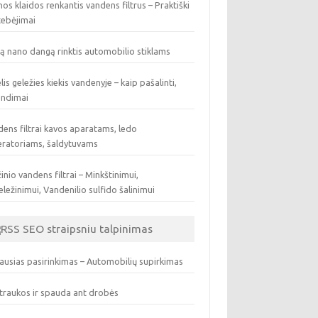
os klaidos renkantis vandens filtrus – Praktiški
tebėjimai
ą nano dangą rinktis automobilio stiklams
lis geležies kiekis vandenyje – kaip pašalinti,
endimai
ens filtrai kavos aparatams, ledo
eratoriams, šaldytuvams
inio vandens filtrai – Minkštinimui,
ležinimui, Vandenilio sulfido šalinimui
SEO straipsniu talpinimas
ausias pasirinkimas – Automobilių supirkimas
traukos ir spauda ant drobės