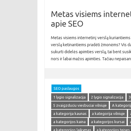
Metas visiems internet
apie SEO
Metas visiems internetinį verslą kuriantiems 
verslą ketinantiems pradėti žmonėms? Vis daugi
sukurti didelės apimties verslą, tai bent susik
nors ir labai mažos apimties. Tačiau nepaisa
SEO paslaugos
1 lygio signalizacija
2 lygio signalizacija
3
5 zvaigzduciu viesbuciai vilniuje
A kategori
a kategorija kaunas
a kategorija vilniuje
a kategorijos kaina
a kategorijos kursai
a kategorijos laikymas
a kategorijos teises