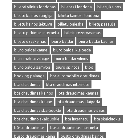
bilietai vilnius londonas
bilietas i londona
bilietų kainos
bilietu kainos i anglija
bilietu kainos i londona
bilietu kainos lektuvu
bilietu paieska
bilietų pasaulis
bilietu pirkimas internetu
bilietu rezervavimas
bilietu uzsakymas
biuro baldai
biuro baldai kaunas
biuro baldai kaune
biuro baldai klaipeda
biuro baldai vilniuje
biuro baldai vilnius
biuro baldu gamyba
biuro spintos
blog
booking palanga
bta automobilio draudimas
bta draudimas
bta draudimas internetu
bta draudimas kainos
bta draudimas kaunas
bta draudimas kaune
bta draudimas klaipeda
bta draudimas skaičiuoklė
bta draudimas vilnius
bta draudimo skaiciuokle
bta internetu
bta skaiciuokle
būsto draudimas
busto draudimas internetu
būsto draudimas kaina
busto draudimas kainos