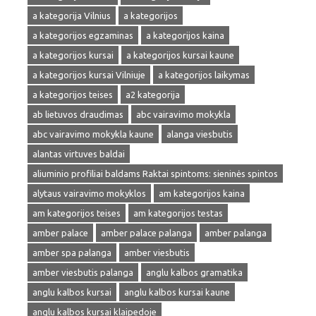
a kategorija Vilnius
a kategorijos
a kategorijos egzaminas
a kategorijos kaina
a kategorijos kursai
a kategorijos kursai kaune
a kategorijos kursai Vilniuje
a kategorijos laikymas
a kategorijos teises
a2 kategorija
ab lietuvos draudimas
abc vairavimo mokykla
abc vairavimo mokykla kaune
alanga viesbutis
alantas virtuves baldai
aliuminio profiliai baldams Raktai spintoms: sieninės spintos
alytaus vairavimo mokyklos
am kategorijos kaina
am kategorijos teises
am kategorijos testas
amber palace
amber palace palanga
amber palanga
amber spa palanga
amber viesbutis
amber viesbutis palanga
anglu kalbos gramatika
anglu kalbos kursai
anglu kalbos kursai kaune
anglu kalbos kursai klaipedoje