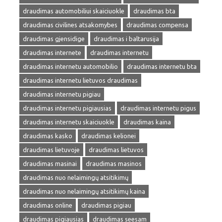
draudimas automobiliui skaiciuokle
draudimas bta
draudimas civilines atsakomybes
draudimas compensa
draudimas gjensidige
draudimas i baltarusija
draudimas internete
draudimas internetu
draudimas internetu automobilio
draudimas internetu bta
draudimas internetu lietuvos draudimas
draudimas internetu pigiau
draudimas internetu pigiausias
draudimas internetu pigus
draudimas internetu skaiciuokle
draudimas kaina
draudimas kasko
draudimas kelionei
draudimas lietuvoje
draudimas lietuvos
draudimas masinai
draudimas masinos
draudimas nuo nelaimingų atsitikimų
draudimas nuo nelaimingų atsitikimų kaina
draudimas online
draudimas pigiau
draudimas pigiausias
draudimas seesam