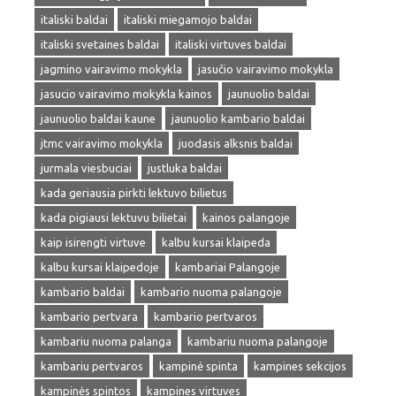
italiski baldai
italiski miegamojo baldai
italiski svetaines baldai
italiski virtuves baldai
jagmino vairavimo mokykla
jasučio vairavimo mokykla
jasucio vairavimo mokykla kainos
jaunuolio baldai
jaunuolio baldai kaune
jaunuolio kambario baldai
jtmc vairavimo mokykla
juodasis alksnis baldai
jurmala viesbuciai
justluka baldai
kada geriausia pirkti lektuvo bilietus
kada pigiausi lektuvu bilietai
kainos palangoje
kaip isirengti virtuve
kalbu kursai klaipeda
kalbu kursai klaipedoje
kambariai Palangoje
kambario baldai
kambario nuoma palangoje
kambario pertvara
kambario pertvaros
kambariu nuoma palanga
kambariu nuoma palangoje
kambariu pertvaros
kampinė spinta
kampines sekcijos
kampinės spintos
kampines virtuves