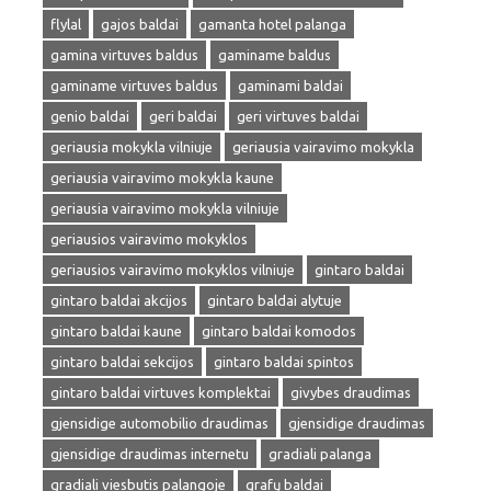
flylal
gajos baldai
gamanta hotel palanga
gamina virtuves baldus
gaminame baldus
gaminame virtuves baldus
gaminami baldai
genio baldai
geri baldai
geri virtuves baldai
geriausia mokykla vilniuje
geriausia vairavimo mokykla
geriausia vairavimo mokykla kaune
geriausia vairavimo mokykla vilniuje
geriausios vairavimo mokyklos
geriausios vairavimo mokyklos vilniuje
gintaro baldai
gintaro baldai akcijos
gintaro baldai alytuje
gintaro baldai kaune
gintaro baldai komodos
gintaro baldai sekcijos
gintaro baldai spintos
gintaro baldai virtuves komplektai
givybes draudimas
gjensidige automobilio draudimas
gjensidige draudimas
gjensidige draudimas internetu
gradiali palanga
gradiali viesbutis palangoje
grafų baldai