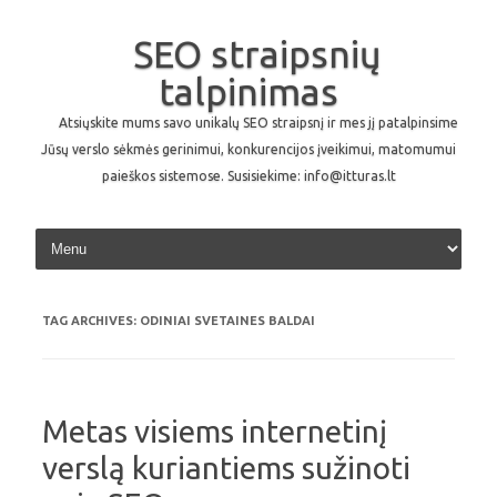
SEO straipsnių
talpinimas
Atsiųskite mums savo unikalų SEO straipsnį ir mes jį patalpinsime
Jūsų verslo sėkmės gerinimui, konkurencijos įveikimui, matomumui
paieškos sistemose. Susisiekime: info@itturas.lt
Skip to content
TAG ARCHIVES:
ODINIAI SVETAINES BALDAI
Metas visiems internetinį
verslą kuriantiems sužinoti