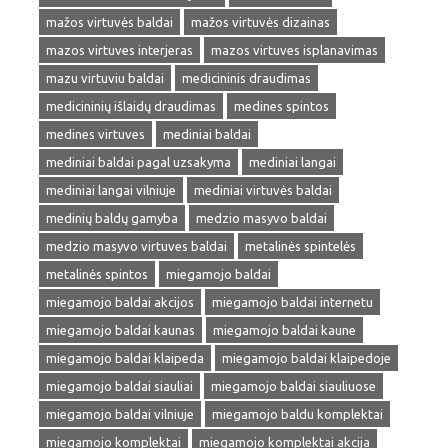
mažos virtuvės baldai
mažos virtuvės dizainas
mazos virtuves interjeras
mazos virtuves isplanavimas
mazu virtuviu baldai
medicininis draudimas
medicininių išlaidų draudimas
medines spintos
medines virtuves
mediniai baldai
mediniai baldai pagal uzsakyma
mediniai langai
mediniai langai vilniuje
mediniai virtuvės baldai
medinių baldų gamyba
medzio masyvo baldai
medzio masyvo virtuves baldai
metalinės spintelės
metalinės spintos
miegamojo baldai
miegamojo baldai akcijos
miegamojo baldai internetu
miegamojo baldai kaunas
miegamojo baldai kaune
miegamojo baldai klaipeda
miegamojo baldai klaipedoje
miegamojo baldai siauliai
miegamojo baldai siauliuose
miegamojo baldai vilniuje
miegamojo baldu komplektai
miegamojo komplektai
miegamojo komplektai akcija