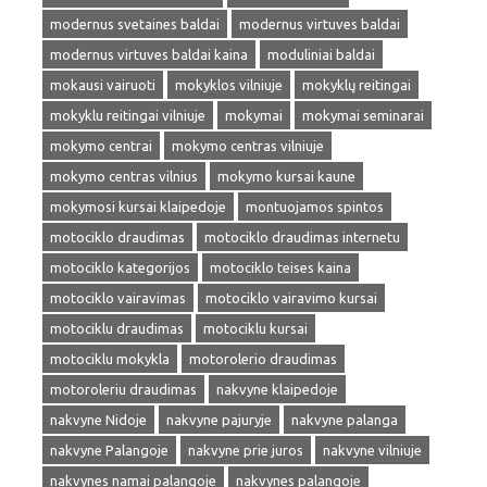
modernus svetaines baldai
modernus virtuves baldai
modernus virtuves baldai kaina
moduliniai baldai
mokausi vairuoti
mokyklos vilniuje
mokyklų reitingai
mokyklu reitingai vilniuje
mokymai
mokymai seminarai
mokymo centrai
mokymo centras vilniuje
mokymo centras vilnius
mokymo kursai kaune
mokymosi kursai klaipedoje
montuojamos spintos
motociklo draudimas
motociklo draudimas internetu
motociklo kategorijos
motociklo teises kaina
motociklo vairavimas
motociklo vairavimo kursai
motociklu draudimas
motociklu kursai
motociklu mokykla
motorolerio draudimas
motoroleriu draudimas
nakvyne klaipedoje
nakvyne Nidoje
nakvyne pajuryje
nakvyne palanga
nakvyne Palangoje
nakvyne prie juros
nakvyne vilniuje
nakvynes namai palangoje
nakvynes palangoje