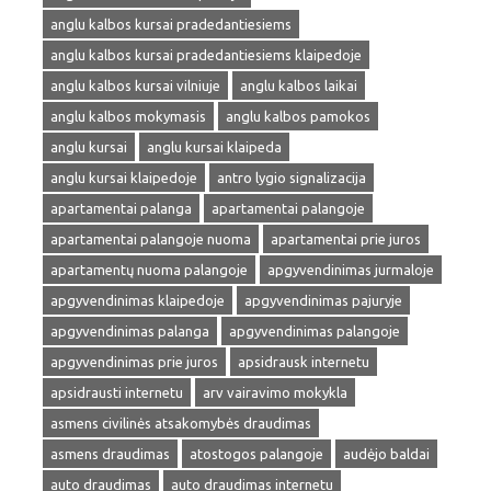
anglu kalbos kursai pradedantiesiems
anglu kalbos kursai pradedantiesiems klaipedoje
anglu kalbos kursai vilniuje
anglu kalbos laikai
anglu kalbos mokymasis
anglu kalbos pamokos
anglu kursai
anglu kursai klaipeda
anglu kursai klaipedoje
antro lygio signalizacija
apartamentai palanga
apartamentai palangoje
apartamentai palangoje nuoma
apartamentai prie juros
apartamentų nuoma palangoje
apgyvendinimas jurmaloje
apgyvendinimas klaipedoje
apgyvendinimas pajuryje
apgyvendinimas palanga
apgyvendinimas palangoje
apgyvendinimas prie juros
apsidrausk internetu
apsidrausti internetu
arv vairavimo mokykla
asmens civilinės atsakomybės draudimas
asmens draudimas
atostogos palangoje
audėjo baldai
auto draudimas
auto draudimas internetu