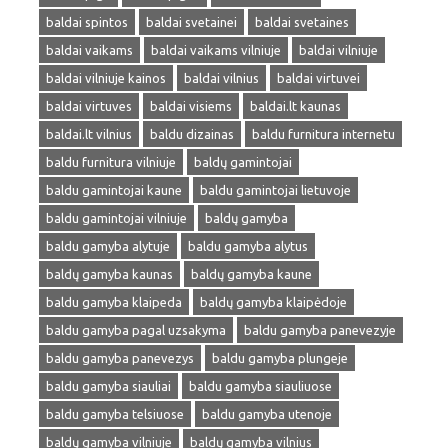
baldai spintos
baldai svetainei
baldai svetaines
baldai vaikams
baldai vaikams vilniuje
baldai vilniuje
baldai vilniuje kainos
baldai vilnius
baldai virtuvei
baldai virtuves
baldai visiems
baldai.lt kaunas
baldai.lt vilnius
baldu dizainas
baldu furnitura internetu
baldu furnitura vilniuje
baldų gamintojai
baldu gamintojai kaune
baldu gamintojai lietuvoje
baldu gamintojai vilniuje
baldų gamyba
baldu gamyba alytuje
baldu gamyba alytus
baldų gamyba kaunas
baldų gamyba kaune
baldu gamyba klaipeda
baldų gamyba klaipėdoje
baldu gamyba pagal uzsakyma
baldu gamyba panevezyje
baldu gamyba panevezys
baldu gamyba plungeje
baldu gamyba siauliai
baldu gamyba siauliuose
baldu gamyba telsiuose
baldu gamyba utenoje
baldų gamyba vilniuje
baldų gamyba vilnius