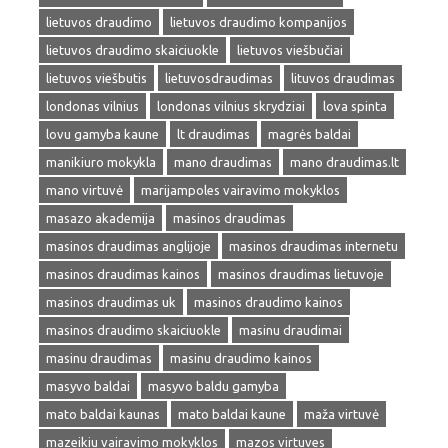
lietuvos draudimo
lietuvos draudimo kompanijos
lietuvos draudimo skaiciuokle
lietuvos viešbučiai
lietuvos viešbutis
lietuvosdraudimas
lituvos draudimas
londonas vilnius
londonas vilnius skrydziai
lova spinta
lovu gamyba kaune
lt draudimas
magrės baldai
manikiuro mokykla
mano draudimas
mano draudimas.lt
mano virtuvė
marijampoles vairavimo mokyklos
masazo akademija
masinos draudimas
masinos draudimas anglijoje
masinos draudimas internetu
masinos draudimas kainos
masinos draudimas lietuvoje
masinos draudimas uk
masinos draudimo kainos
masinos draudimo skaiciuokle
masinu draudimai
masinu draudimas
masinu draudimo kainos
masyvo baldai
masyvo baldu gamyba
mato baldai kaunas
mato baldai kaune
maža virtuvė
mazeikiu vairavimo mokyklos
mazos virtuves