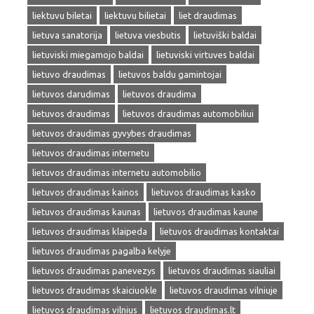
liektuvu biletai
liektuvu bilietai
liet draudimas
lietuva sanatorija
lietuva viesbutis
lietuviški baldai
lietuviski miegamojo baldai
lietuviski virtuves baldai
lietuvo draudimas
lietuvos baldu gamintojai
lietuvos darudimas
lietuvos draudima
lietuvos draudimas
lietuvos draudimas automobiliui
lietuvos draudimas gyvybes draudimas
lietuvos draudimas internetu
lietuvos draudimas internetu automobilio
lietuvos draudimas kainos
lietuvos draudimas kasko
lietuvos draudimas kaunas
lietuvos draudimas kaune
lietuvos draudimas klaipeda
lietuvos draudimas kontaktai
lietuvos draudimas pagalba kelyje
lietuvos draudimas panevezys
lietuvos draudimas siauliai
lietuvos draudimas skaiciuokle
lietuvos draudimas vilniuje
lietuvos draudimas vilnius
lietuvos draudimas.lt