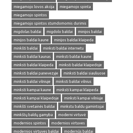
miegamojo lovos akcija
miegamojo spinta
miegamojo spintos
miegamojo spintos stumdomomis durimis
migdolas baldai
migdolo baldai
minijos baldai
minijos baldai kaune
minijos baldai klaipeda
minkšti baldai
minksti baldai internetu
minksti baldai kaunas
minksti baldai kaune
minksti baldai klaipeda
minksti baldai klaipedoje
minksti baldai panevezyje
minksti baldai siauliuose
minksti baldai vilniuje
minksti baldai vilnius
minksti kampai kaune
minksti kampai klaipeda
minksti kampai klaipedoje
minksti kampai vilniuje
minkšti svetainės baldai
minkstu baldu gamintojai
minkštų baldų gamyba
moderni virtuvė
modernios spintos
modernios virtuves
modernios virtuves baldai
modernūs baldai