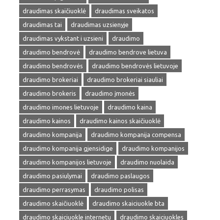
draudimas skaičiuoklė
draudimas sveikatos
draudimas tai
draudimas uzsienyje
draudimas vykstant i uzsieni
draudimo
draudimo bendrovė
draudimo bendrove lietuva
draudimo bendrovės
draudimo bendrovės lietuvoje
draudimo brokeriai
draudimo brokeriai siauliai
draudimo brokeris
draudimo įmonės
draudimo imones lietuvoje
draudimo kaina
draudimo kainos
draudimo kainos skaičiuoklė
draudimo kompanija
draudimo kompanija compensa
draudimo kompanija gjensidige
draudimo kompanijos
draudimo kompanijos lietuvoje
draudimo nuolaida
draudimo pasiulymai
draudimo paslaugos
draudimo perrasymas
draudimo polisas
draudimo skaičiuoklė
draudimo skaiciuokle bta
draudimo skaiciuokle internetu
draudimo skaiciuokles