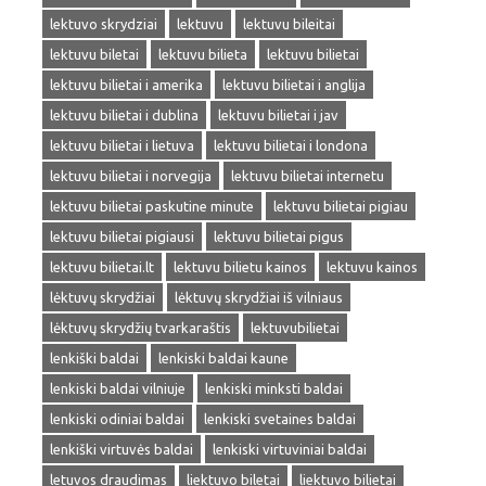
lektuvo skrydziai
lektuvu
lektuvu bileitai
lektuvu biletai
lektuvu bilieta
lektuvu bilietai
lektuvu bilietai i amerika
lektuvu bilietai i anglija
lektuvu bilietai i dublina
lektuvu bilietai i jav
lektuvu bilietai i lietuva
lektuvu bilietai i londona
lektuvu bilietai i norvegija
lektuvu bilietai internetu
lektuvu bilietai paskutine minute
lektuvu bilietai pigiau
lektuvu bilietai pigiausi
lektuvu bilietai pigus
lektuvu bilietai.lt
lektuvu bilietu kainos
lektuvu kainos
lėktuvų skrydžiai
lėktuvų skrydžiai iš vilniaus
lėktuvų skrydžių tvarkaraštis
lektuvubilietai
lenkiški baldai
lenkiski baldai kaune
lenkiski baldai vilniuje
lenkiski minksti baldai
lenkiski odiniai baldai
lenkiski svetaines baldai
lenkiški virtuvės baldai
lenkiski virtuviniai baldai
letuvos draudimas
liektuvo biletai
liektuvo bilietai