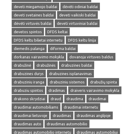
deveti miegamojo baldai
dėvėti odiniai baldai
deveti svetaines baldai
deveti vaikiski baldai
dėvėti virtuvės baldai
deveti virtuviniai baldai
devetos spintos
DFDS keltai
DFDS keltu bilietai internetu
DFDS keltu linija
diemedis palanga
diforma baldai
dorkanas vairavimo mokykla
dovanoja virtuves baldus
drabužinė
drabužinės
drabuzines baldai
drabuzines durys
drabuzines isplanavimas
drabuziniu iranga
drabuziniu sistemos
drabužių spinta
drabuziu spintos
dradimas
draiveris vairavimo mokykla
drakono skrydziai
draud
draudima
draudimai
draudimai automobiliams
draudimai internetu
draudimai lietuvoje
draudimas
draudimas anglijoje
draudimas auto
draudimas automobilio
draudimas automobilio internetu
draudimas automobiliui