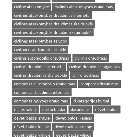
civilinė atsakomybė
civilinės atsakomybės draudimas
civilinės atsakomybės draudimas internetu
civilines atsakomybes draudimas skaiciuokle
civilinės atsakomybės draudimo skaičiuoklė
civilinės atsakomybės sąlygos
civilinio draudimo skaiciuokle
civilinis automobilio draudimas
civilinis draudimas
civilinis draudimas internetu
civilinis draudimas pigiausias
civilinis draudimas skaiciuokle
cmr draudimas
compensa automobilio draudimas
compensa draudimas
compensa draudimas internetu
compensa gyvybės draudimas
d kategorijos kursai
dalios baldai
darbo baldai
darudimas
dėvėti baldai
deveti baldai alytuje
deveti baldai kaunas
dėvėti baldai kaune
deveti baldai utenoje
deveti baldai vilniuje
deveti baldai vilnius