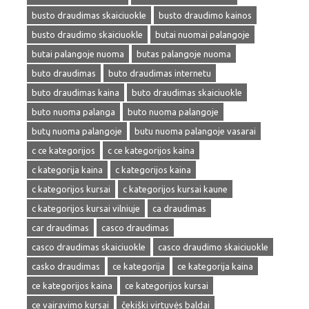
busto draudimas skaiciuokle
busto draudimo kainos
busto draudimo skaiciuokle
butai nuomai palangoje
butai palangoje nuoma
butas palangoje nuoma
buto draudimas
buto draudimas internetu
buto draudimas kaina
buto draudimas skaiciuokle
buto nuoma palanga
buto nuoma palangoje
butų nuoma palangoje
butu nuoma palangoje vasarai
c ce kategorijos
c ce kategorijos kaina
c kategorija kaina
c kategorijos kaina
c kategorijos kursai
c kategorijos kursai kaune
c kategorijos kursai vilniuje
ca draudimas
car draudimas
casco draudimas
casco draudimas skaiciuokle
casco draudimo skaiciuokle
casko draudimas
ce kategorija
ce kategorija kaina
ce kategorijos kaina
ce kategorijos kursai
ce vairavimo kursai
čekiški virtuvės baldai