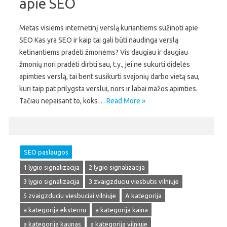
apie SEO
Metas visiems internetinį verslą kuriantiems sužinoti apie
SEO Kas yra SEO ir kaip tai gali būti naudinga verslą
ketinantiems pradėti žmonėms? Vis daugiau ir daugiau
žmonių nori pradėti dirbti sau, t.y., jei ne sukurti didelės
apimties verslą, tai bent susikurti svajonių darbo vietą sau,
kuri taip pat prilygsta verslui, nors ir labai mažos apimties.
Tačiau nepaisant to, koks…
Read More »
SEO paslaugos
1 lygio signalizacija
2 lygio signalizacija
3 lygio signalizacija
3 zvaigzduciu viesbutis vilniuje
5 zvaigzduciu viesbuciai vilniuje
A kategorija
a kategorija eksternu
a kategorija kaina
a kategorija kaunas
a kategorija vilniuje