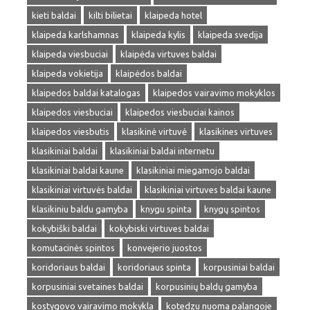
kieti baldai
kilti bilietai
klaipeda hotel
klaipeda karlshamnas
klaipeda kylis
klaipeda svedija
klaipeda viesbuciai
klaipėda virtuves baldai
klaipeda vokietija
klaipėdos baldai
klaipedos baldai katalogas
klaipedos vairavimo mokyklos
klaipedos viesbuciai
klaipedos viesbuciai kainos
klaipedos viesbutis
klasikinė virtuvė
klasikines virtuves
klasikiniai baldai
klasikiniai baldai internetu
klasikiniai baldai kaune
klasikiniai miegamojo baldai
klasikiniai virtuvės baldai
klasikiniai virtuves baldai kaune
klasikiniu baldu gamyba
knygu spinta
knygų spintos
kokybiški baldai
kokybiski virtuves baldai
komutacinės spintos
konvejerio juostos
koridoriaus baldai
koridoriaus spinta
korpusiniai baldai
korpusiniai svetaines baldai
korpusinių baldų gamyba
kostygovo vairavimo mokykla
kotedzu nuoma palangoje