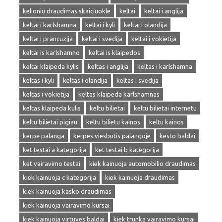
kelioniu draudimas skaiciuokle
keltai
keltai i anglija
keltai i karlshamna
keltai i kyli
keltai i olandija
keltai i prancuzija
keltai i svedija
keltai i vokietija
keltai is karlshamno
keltai is klaipedos
keltai klaipeda kylis
keltas i anglija
keltas i karlshamna
keltas i kyli
keltas i olandija
keltas i svedija
keltas i vokietija
keltas klaipeda karlshamnas
keltas klaipeda kulis
keltu bilietai
keltu bilietai internetu
keltu bilietai pigiau
keltu bilietu kainos
keltu kainos
kerpė palanga
kerpes viesbutis palangoje
kesto baldai
ket testai a kategorija
ket testai b kategorija
ket vairavimo testai
kiek kainuoja automobilio draudimas
kiek kainuoja c kategorija
kiek kainuoja draudimas
kiek kainuoja kasko draudimas
kiek kainuoja vairavimo kursai
kiek kainuoja virtuves baldai
kiek trunka vairavimo kursai