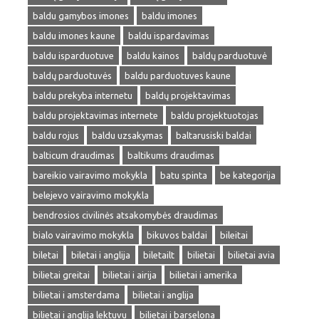
baldu gamybos imones
baldu imones
baldu imones kaune
baldu ispardavimas
baldu isparduotuve
baldu kainos
baldų parduotuvė
baldų parduotuvės
baldu parduotuves kaune
baldu prekyba internetu
baldų projektavimas
baldu projektavimas internete
baldu projektuotojas
baldu rojus
baldu uzsakymas
baltarusiski baldai
balticum draudimas
baltikums draudimas
bareikio vairavimo mokykla
batu spinta
be kategorija
belejevo vairavimo mokykla
bendrosios civilinės atsakomybės draudimas
bialo vairavimo mokykla
bikuvos baldai
bileitai
biletai
biletai i anglija
biletailt
bilietai
bilietai avia
bilietai greitai
bilietai i airija
bilietai i amerika
bilietai i amsterdama
bilietai i anglija
bilietai i anglija lektuvu
bilietai i barselona