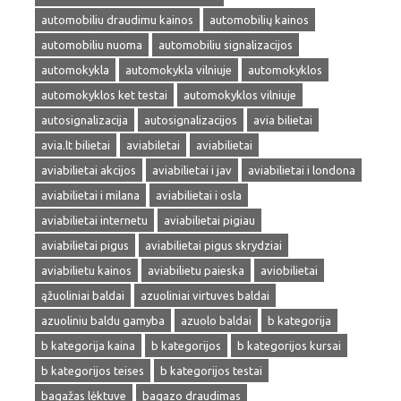
automobiliu draudimu kainos
automobilių kainos
automobiliu nuoma
automobiliu signalizacijos
automokykla
automokykla vilniuje
automokyklos
automokyklos ket testai
automokyklos vilniuje
autosignalizacija
autosignalizacijos
avia bilietai
avia.lt bilietai
aviabiletai
aviabilietai
aviabilietai akcijos
aviabilietai i jav
aviabilietai i londona
aviabilietai i milana
aviabilietai i osla
aviabilietai internetu
aviabilietai pigiau
aviabilietai pigus
aviabilietai pigus skrydziai
aviabilietu kainos
aviabilietu paieska
aviobilietai
ąžuoliniai baldai
azuoliniai virtuves baldai
azuoliniu baldu gamyba
azuolo baldai
b kategorija
b kategorija kaina
b kategorijos
b kategorijos kursai
b kategorijos teises
b kategorijos testai
bagažas lėktuve
bagazo draudimas