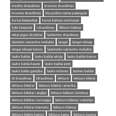
kredito draudimas
krovinio draudimas
kroviniu draudimas
ktu poilsio namai palangoje
kursai klaipedoje
kursiu kaimas sventojoje
kylis klaipeda
l draudimas
l4ktuvo bilietai
labai pigus skrydziai
laidavimo draudimas
laimutes vairavimo mokykla
langai
langai vilniuje
langai vilniuje kainos
laukininku vairavimo mokykla
lauko baldai
lauko baldai akcija
lauko baldai kainos
lauko baldai kaune
lauko baldai pinti
lauko baldu gamyba
lauko virtuves
laumes baldai
ld draudimas
ldraudimas
lektuvo
lektuvo biletai
lektuvo bilietai
lektuvo bilietai i amerika
lektuvo bilietai i anglija
lektuvo bilietai i londona
lektuvo bilietai i norvegija
lektuvo bilietai i vokietija
lėktuvo bilietai internetu
lektuvo bilietas
lėktuvo bilietu kainos
lektuvo kaina
lektuvo nuoma