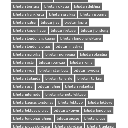
bilietai i berlyna
bilietai i cikaga
bilietai i dublina
bilietai i frankfurta
bilietai i graikija
bilietai i ispanija
bilietai i italija
bilietai į jav
bilietai i kipra
bilietai i kopenhaga
bilietai i lietuva
bilietai į londoną
bilietai i londona is kauno
bilietai i londona lektuvu
bilietai i londona pigus
bilietai i maskva
bilietai i niujorka
bilietai i norvegija
bilietai i olandija
bilietai i osla
bilietai i paryziu
bilietai i roma
bilietai i ryga
bilietai i stambula
bilietai i svedija
bilietai i tailanda
bilietai i tenerife
bilietai i turkija
bilietai i usa
bilietai i vilniu
bilietai i vokietija
bilietai internetu
bilietai internetu lektuvu
bilietai kaunas londonas
bilietai lektuvo
bilietai lėktuvu
bilietai lektuvu pigiau
bilietai lektuvui
bilietai londonas
bilietai londonas vilnius
bilietai pigiau
bilietai pigus
bilietai pigus skrydziai
bilietai skrydziai
bilietai traukiniu