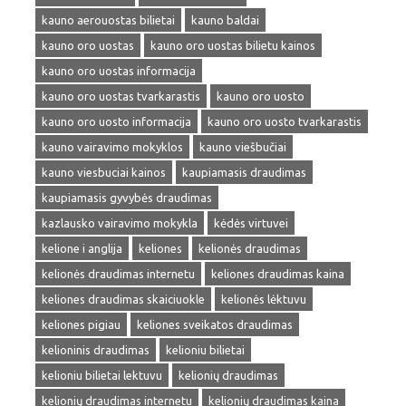
kauno aerouostas bilietai
kauno baldai
kauno oro uostas
kauno oro uostas bilietu kainos
kauno oro uostas informacija
kauno oro uostas tvarkarastis
kauno oro uosto
kauno oro uosto informacija
kauno oro uosto tvarkarastis
kauno vairavimo mokyklos
kauno viešbučiai
kauno viesbuciai kainos
kaupiamasis draudimas
kaupiamasis gyvybės draudimas
kazlausko vairavimo mokykla
kėdės virtuvei
kelione i anglija
keliones
kelionės draudimas
kelionės draudimas internetu
keliones draudimas kaina
keliones draudimas skaiciuokle
kelionės lėktuvu
keliones pigiau
keliones sveikatos draudimas
kelioninis draudimas
kelioniu bilietai
kelioniu bilietai lektuvu
kelionių draudimas
kelionių draudimas internetu
kelionių draudimas kaina