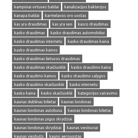
kampiniai virtuves baldai
kanalizacijos bakterijos
kanapa baldai
karmelavos oro uostas
kas yra draudimas
kas yra seo
kasco draudimas
kasko draudimas
kasko draudimas automobiliui
kasko draudimas internetu
kasko draudimas kaina
kasko draudimas kainos
kasko draudimas lietuvos draudimas
kasko draudimas skaičiuoklė
kasko draudimo kaina
kasko draudimo kainos
kasko draudimo salygos
kasko draudimo skaičiuoklė
kasko internetu
kasko kaina
kasko skaičiuoklė
kategorijos vairavimo
kaunas dublinas bilietai
kaunas londonas
kaunas londonas autobusu
kaunas londonas bilietai
kaunas londonas pigus skrydziai
kaunas londonas skrydziai
kaunas viesbuciai
kaunas viesbutis
kauno aerouostas