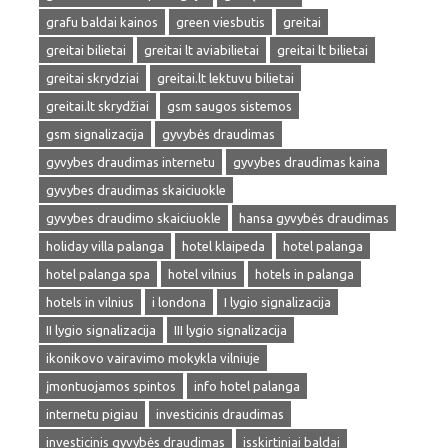
grafu baldai kainos
green viesbutis
greitai
greitai bilietai
greitai lt aviabilietai
greitai lt bilietai
greitai skrydziai
greitai.lt lektuvu bilietai
greitai.lt skrydžiai
gsm saugos sistemos
gsm signalizacija
gyvybės draudimas
gyvybes draudimas internetu
gyvybes draudimas kaina
gyvybes draudimas skaiciuokle
gyvybes draudimo skaiciuokle
hansa gyvybės draudimas
holiday villa palanga
hotel klaipeda
hotel palanga
hotel palanga spa
hotel vilnius
hotels in palanga
hotels in vilnius
i londona
I lygio signalizacija
II lygio signalizacija
III lygio signalizacija
ikonikovo vairavimo mokykla vilniuje
įmontuojamos spintos
info hotel palanga
internetu pigiau
investicinis draudimas
investicinis gyvybės draudimas
isskirtiniai baldai