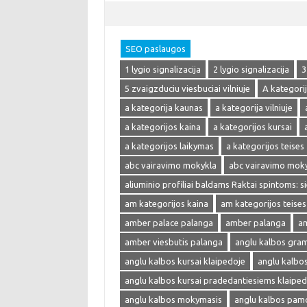
SEO paslaugos
1 lygio signalizacija
2 lygio signalizacija
3
5 zvaigzduciu viesbuciai vilniuje
A kategori
a kategorija kaunas
a kategorija vilniuje
a kategorijos kaina
a kategorijos kursai
a kategorijos laikymas
a kategorijos teises
abc vairavimo mokykla
abc vairavimo mok
aliuminio profiliai baldams Raktai spintoms: s
am kategorijos kaina
am kategorijos teises
amber palace palanga
amber palanga
am
amber viesbutis palanga
anglu kalbos gra
anglu kalbos kursai klaipedoje
anglu kalbo
anglu kalbos kursai pradedantiesiems klaiped
anglu kalbos mokymasis
anglu kalbos pam