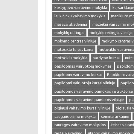
kostygovo vairavimo mokykla
kursai klaip
laukininku vairavimo mokykla
manikiuro m
masazo akademija
mazeikiu vairavimo mo
mokyklų reitingai
mokyklu reitingai vilniuje
mokymo centras vilniuje
mokymo centras vi
motociklo teises kaina
motociklo vairavim
motociklu mokykla
nardymo kursai
nuts
papildomas vairuotojų mokymas
papildoma
papildomi vairavimo kursai
Papildomi vaira
papildomi vairuotoju kursai vilniuje
papild
papildomos vairavimo pamokos instruktoriai v
papildomos vairavimo pamokos vilniuje
pa
pigiausi vairavimo kursai vilniuje
pigiausia 
saugaus eismo mokykla
seminarai kaune
taurages vairavimo mokyklos
teises vaira
testai vairavimo
utenos vairavimo mokyklo