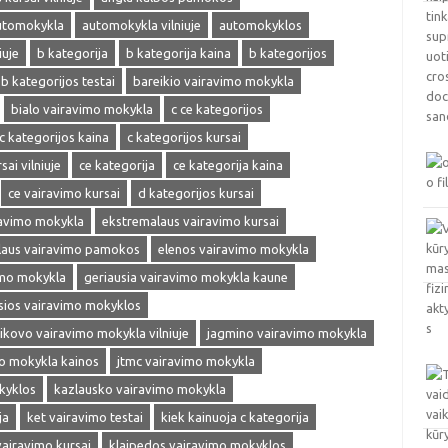
utomokykla
automokykla vilniuje
automokyklos
iuje
b kategorija
b kategorija kaina
b kategorijos
b kategorijos testai
bareikio vairavimo mokykla
bialo vairavimo mokykla
c ce kategorijos
c kategorijos kaina
c kategorijos kursai
sai vilniuje
ce kategorija
ce kategorija kaina
ce vairavimo kursai
d kategorijos kursai
ravimo mokykla
ekstremalaus vairavimo kursai
laus vairavimo pamokos
elenos vairavimo mokykla
imo mokykla
geriausia vairavimo mokykla kaune
sios vairavimo mokyklos
ikovo vairavimo mokykla vilniuje
jagmino vairavimo mokykla
mo mokykla kainos
jtmc vairavimo mokykla
kyklos
kazlausko vairavimo mokykla
ja
ket vairavimo testai
kiek kainuoja c kategorija
vairavimo kursai
klaipedos vairavimo mokyklos