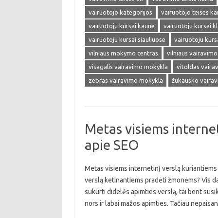
vairuotojo kategorijos
vairuotojo teises ka
vairuotoju kursai kaune
vairuotoju kursai k
vairuotoju kursai siauliuose
vairuotoju kursa
vilniaus mokymo centras
vilniaus vairavim
visagalis vairavimo mokykla
vitoldas vair
zebras vairavimo mokykla
žukausko vaira
Metas visiems internet
apie SEO
Metas visiems internetinį verslą kuriantiems 
verslą ketinantiems pradėti žmonėms? Vis daugi
sukurti didelės apimties verslą, tai bent susik
nors ir labai mažos apimties. Tačiau nepaisa