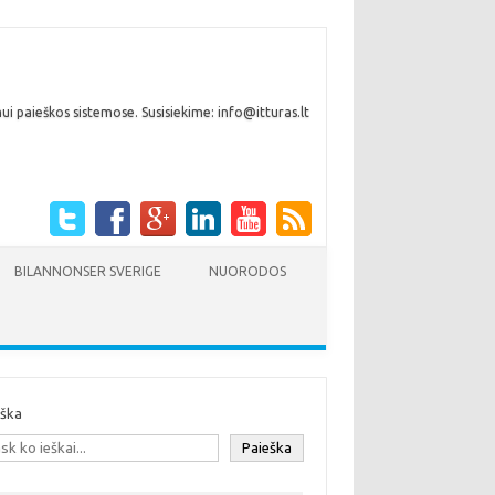
i paieškos sistemose. Susisiekime: info@itturas.lt
BILANNONSER SVERIGE
NUORODOS
eška
Paieška