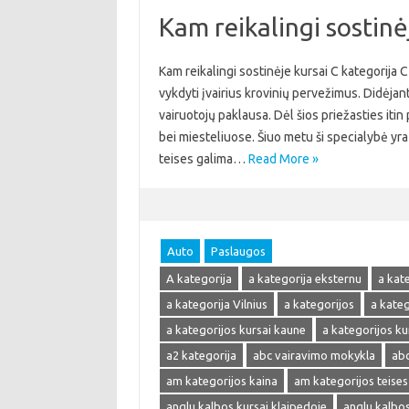
Kam reikalingi sostinė
Kam reikalingi sostinėje kursai C kategorija 
vykdyti įvairius krovinių pervežimus. Didėjant
vairuotojų paklausa. Dėl šios priežasties itin
bei miesteliuose. Šiuo metu ši specialybė yra 
teises galima…
Read More »
Auto
Paslaugos
A kategorija
a kategorija eksternu
a kat
a kategorija Vilnius
a kategorijos
a kate
a kategorijos kursai kaune
a kategorijos kur
a2 kategorija
abc vairavimo mokykla
abc
am kategorijos kaina
am kategorijos teises
anglu kalbos kursai klaipedoje
anglu kalbos 