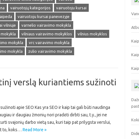
ina
vairuotojų kategorijos
vairuotoju kursai
Vand
laipeda
vairuotoju kursai panevezyje
i vilniuje
varnelio vairavimo mokykla
Atbu
o mokykla
vilniaus vairavimo mokyklos
vilnius mokyklos
Kaip
avimo mokykla
vrc vairavimo mokykla
vimo mokykla
zulio vairavimo mokykla
Kaip
Kaip
inį verslą kuriantiems sužinoti
Dažn
pas
sužinoti apie SEO Kas yra SEO ir kaip tai gali būti naudinga
au ir daugiau žmonių nori pradėti dirbti sau, t.y., jei ne
Koki
urti svajonių darbo vietą sau, kuri taip pat prilygsta verslui,
nt to, koks…
Read More »
Dide