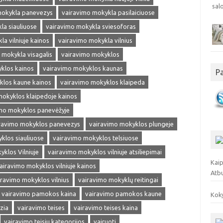
mokykla panevezys
vairavimo mokykla pasilaiciuose
la siauliuose
vairavimo mokykla sviesoforas
a vilniuje kainos
vairavimo mokykla vilnius
 mokykla visagalis
vairavimo mokyklos
klos kainos
vairavimo mokyklos kaunas
P
klos kaune kainos
vairavimo mokyklos klaipeda
mokyklos klaipedoje kainos
mo mokyklos panevėžyje
ravimo mokyklos panevezys
vairavimo mokyklos plungeje
klos siauliuose
vairavimo mokyklos telsiuose
klos Vilniuje
vairavimo mokyklos vilniuje atsiliepimai
Kaip
airavimo mokyklos vilniuje kainos
Atb
iravimo mokyklos vilnius
vairavimo mokyklų reitingai
vairavimo pamokos kaina
vairavimo pamokos kaune
Koky
zia
vairavimo teises
vairavimo teises kaina
vairavimo teisiu kategorijos
vairuoti