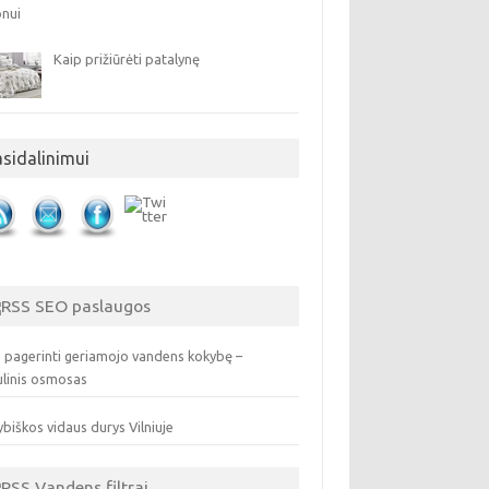
Kaip prižiūrėti patalynę
asidalinimui
SEO paslaugos
 pagerinti geriamojo vandens kokybę –
ulinis osmosas
biškos vidaus durys Vilniuje
Vandens filtrai