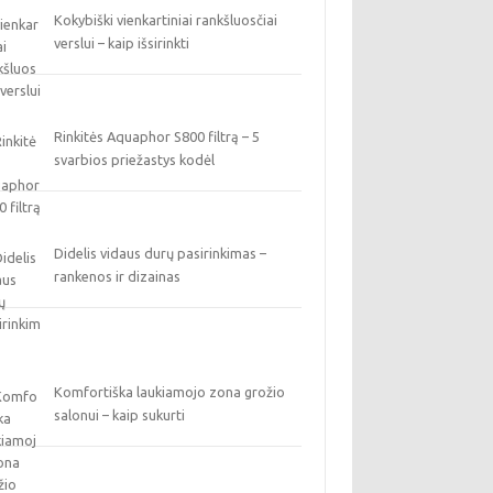
Kokybiški vienkartiniai rankšluosčiai
verslui – kaip išsirinkti
Rinkitės Aquaphor S800 filtrą – 5
svarbios priežastys kodėl
Didelis vidaus durų pasirinkimas –
rankenos ir dizainas
Komfortiška laukiamojo zona grožio
salonui – kaip sukurti