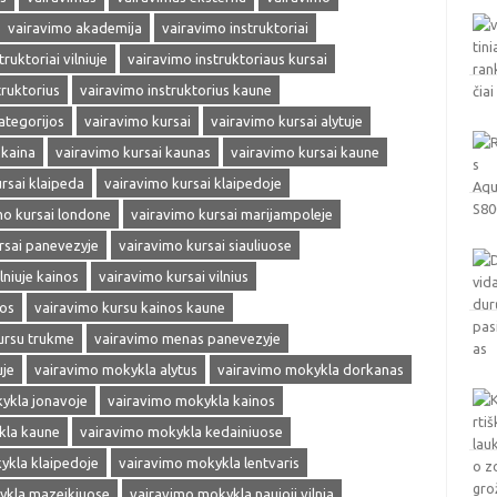
vairavimo akademija
vairavimo instruktoriai
ruktoriai vilniuje
vairavimo instruktoriaus kursai
truktorius
vairavimo instruktorius kaune
ategorijos
vairavimo kursai
vairavimo kursai alytuje
 kaina
vairavimo kursai kaunas
vairavimo kursai kaune
rsai klaipeda
vairavimo kursai klaipedoje
mo kursai londone
vairavimo kursai marijampoleje
rsai panevezyje
vairavimo kursai siauliuose
lniuje kainos
vairavimo kursai vilnius
nos
vairavimo kursu kainos kaune
ursu trukme
vairavimo menas panevezyje
uje
vairavimo mokykla alytus
vairavimo mokykla dorkanas
ykla jonavoje
vairavimo mokykla kainos
kla kaune
vairavimo mokykla kedainiuose
ykla klaipedoje
vairavimo mokykla lentvaris
ykla mazeikiuose
vairavimo mokykla naujoji vilnia