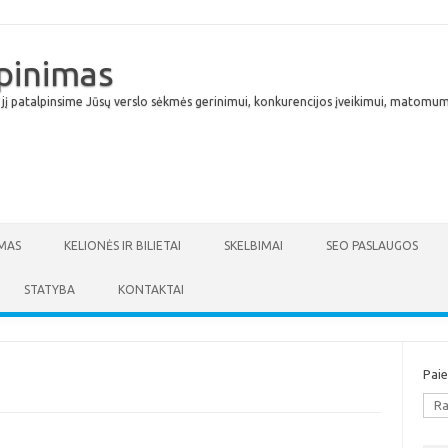
lpinimas
 jį patalpinsime Jūsų verslo sėkmės gerinimui, konkurencijos įveikimui, matomumu
Skip to content
MAS
KELIONĖS IR BILIETAI
SKELBIMAI
SEO PASLAUGOS
STATYBA
KONTAKTAI
Pai