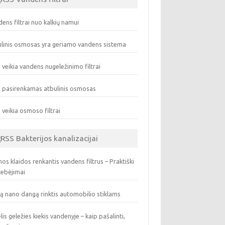
ens filtrai nuo kalkių namui
linis osmosas yra geriamo vandens sistema
 veikia vandens nugeležinimo filtrai
 pasirenkamas atbulinis osmosas
 veikia osmoso filtrai
Bakterijos kanalizacijai
os klaidos renkantis vandens filtrus – Praktiški
tebėjimai
ą nano dangą rinktis automobilio stiklams
lis geležies kiekis vandenyje – kaip pašalinti,