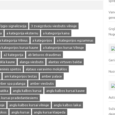
spr
Vand
gen
 lygio signalizacija
3 zvaigzduciu viesbutis vilniuje
Gręž
ja
a kategorija eksternu
a kategorija kaina
Nuge
a kategorija Vilnius
a kategorijos
a kategorijos egzaminas
a kategorijos kursai kaune
a kategorijos kursai Vilniuje
a2 kategorija
ab lietuvos draudimas
Geri
ykla kaune
alanga viesbutis
alantas virtuves baldai
ieninės spintos
alytaus vairavimo mokyklos
Nuo
am kategorijos testas
amber palace
ber spa palanga
amber viesbutis
matika
anglu kalbos kursai
anglu kalbos kursai kaune
Auto
s kursai pradedantiesiems
oje
anglu kalbos kursai vilniuje
anglu kalbos laikai
Suža
okos
anglu kursai
anglu kursai klaipeda
deim