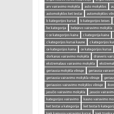
arv vairavimo mokykla
auto mokyklos
a
automokyklos ket testai
automokyklos viln
b kategorijos kursai
b kategorijos teises
be kategorija
belejevo vairavimo mokykla
c ce kategorijos kaina
c kategorija kaina
c kategorijos kursai kaune
c kategorijos kur
ce kategorijos kaina
ce kategorijos kursai
dorkanas vairavimo mokykla
draiveris vai
ekstremalaus vairavimo mokykla
ekstrema
geriausia mokykla vilniuje
geriausia vairav
geriausia vairavimo mokykla vilniuje
geriau
geriausios vairavimo mokyklos vilniuje
ikon
jasučio vairavimo mokykla
jasucio vairavi
kategorijos vairavimo
kauno vairavimo mo
ket testai a kategorija
ket testai b kategori
kiek kainuoja vairavimo kursai
kiek trunka 