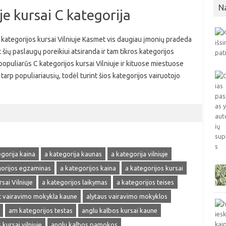
N
je kursai C kategorija
C kategorijos kursai Vilniuje Kasmet vis daugiau įmonių pradeda
 šių paslaugų poreikiui atsiranda ir tam tikros kategorijos
 populiarūs C kategorijos kursai Vilniuje ir kituose miestuose
tarp populiariausių, todėl turint šios kategorijos vairuotojo
egorija kaina
a kategorija kaunas
a kategorija vilniuje
gorijos egzaminas
a kategorijos kaina
a kategorijos kursai
sai Vilniuje
a kategorijos laikymas
a kategorijos teises
 vairavimo mokykla kaune
alytaus vairavimo mokyklos
am kategorijos testas
anglu kalbos kursai kaune
kursai vilniuje
anglu kalbos pamokos