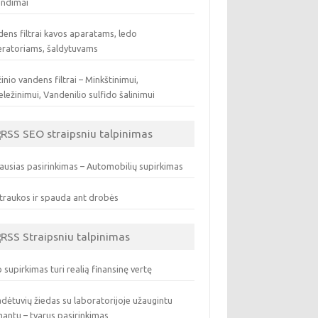
endimai
ens filtrai kavos aparatams, ledo
eratoriams, šaldytuvams
inio vandens filtrai – Minkštinimui,
ležinimui, Vandenilio sulfido šalinimui
SEO straipsniu talpinimas
ausias pasirinkimas – Automobilių supirkimas
traukos ir spauda ant drobės
Straipsniu talpinimas
 supirkimas turi realią finansinę vertę
dėtuvių žiedas su laboratorijoje užaugintu
antu – tvarus pasirinkimas