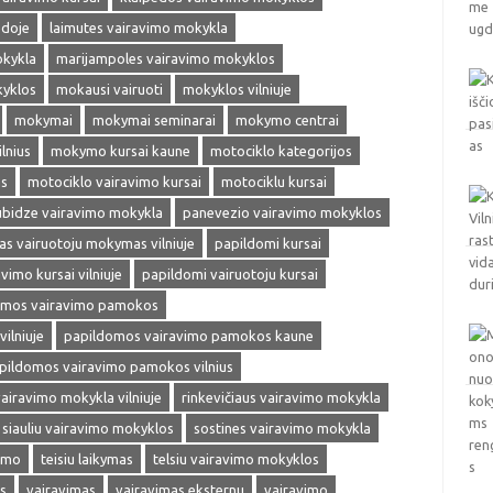
edoje
laimutes vairavimo mokykla
okykla
marijampoles vairavimo mokyklos
kyklos
mokausi vairuoti
mokyklos vilniuje
mokymai
mokymai seminarai
mokymo centrai
lnius
mokymo kursai kaune
motociklo kategorijos
as
motociklo vairavimo kursai
motociklu kursai
ubidze vairavimo mokykla
panevezio vairavimo mokyklos
s vairuotoju mokymas vilniuje
papildomi kursai
vimo kursai vilniuje
papildomi vairuotoju kursai
omos vairavimo pamokos
ilniuje
papildomos vairavimo pamokos kaune
pildomos vairavimo pamokos vilnius
vairavimo mokykla vilniuje
rinkevičiaus vairavimo mokykla
siauliu vairavimo mokyklos
sostines vairavimo mokykla
vimo
teisiu laikymas
telsiu vairavimo mokyklos
s
vairavimas
vairavimas eksternu
vairavimo