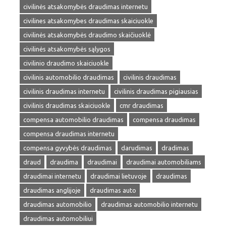
civilinės atsakomybės draudimas internetu
civilines atsakomybes draudimas skaiciuokle
civilinės atsakomybės draudimo skaičiuoklė
civilinės atsakomybės sąlygos
civilinio draudimo skaiciuokle
civilinis automobilio draudimas
civilinis draudimas
civilinis draudimas internetu
civilinis draudimas pigiausias
civilinis draudimas skaiciuokle
cmr draudimas
compensa automobilio draudimas
compensa draudimas
compensa draudimas internetu
compensa gyvybės draudimas
darudimas
dradimas
draud
draudima
draudimai
draudimai automobiliams
draudimai internetu
draudimai lietuvoje
draudimas
draudimas anglijoje
draudimas auto
draudimas automobilio
draudimas automobilio internetu
draudimas automobiliui