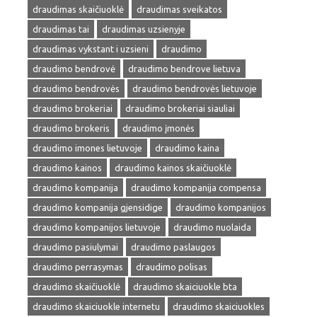
draudimas skaičiuoklė
draudimas sveikatos
draudimas tai
draudimas uzsienyje
draudimas vykstant i uzsieni
draudimo
draudimo bendrovė
draudimo bendrove lietuva
draudimo bendrovės
draudimo bendrovės lietuvoje
draudimo brokeriai
draudimo brokeriai siauliai
draudimo brokeris
draudimo įmonės
draudimo imones lietuvoje
draudimo kaina
draudimo kainos
draudimo kainos skaičiuoklė
draudimo kompanija
draudimo kompanija compensa
draudimo kompanija gjensidige
draudimo kompanijos
draudimo kompanijos lietuvoje
draudimo nuolaida
draudimo pasiulymai
draudimo paslaugos
draudimo perrasymas
draudimo polisas
draudimo skaičiuoklė
draudimo skaiciuokle bta
draudimo skaiciuokle internetu
draudimo skaiciuokles