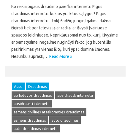
Ko reikia pigaus draudimo paieškai internetu Pigus
draudimas internetu: kokios yra kitos sąlygos? Pigus
draudimas internetu – tokį žodžių junginį galima dažnai
išgirsti tiek per televiziją ar radiją, ar išvysti įvairiuose
spaudos leidiniuose. Nepriklausomai nuo to, kur jį išvysime
ar pamatysime, negalime nuginčyti fakto, jog būtent šis
pasirinkimas yra vienas iš tų, kuri ypač domina žmones.
Nesunku suprasti,…
Read More »
Auto
Draudimas
ab lietuvos draudimas
apsidrausk internetu
apsidrausti internetu
asmens civilinės atsakomybės draudimas
asmens draudimas
auto draudimas
auto draudimas internetu