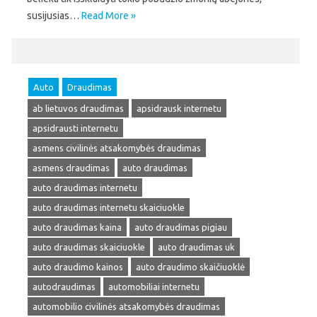
susijusias…
Read More »
Auto
Draudimas
ab lietuvos draudimas
apsidrausk internetu
apsidrausti internetu
asmens civilinės atsakomybės draudimas
asmens draudimas
auto draudimas
auto draudimas internetu
auto draudimas internetu skaiciuokle
auto draudimas kaina
auto draudimas pigiau
auto draudimas skaiciuokle
auto draudimas uk
auto draudimo kainos
auto draudimo skaičiuoklė
autodraudimas
automobiliai internetu
automobilio civilinės atsakomybės draudimas