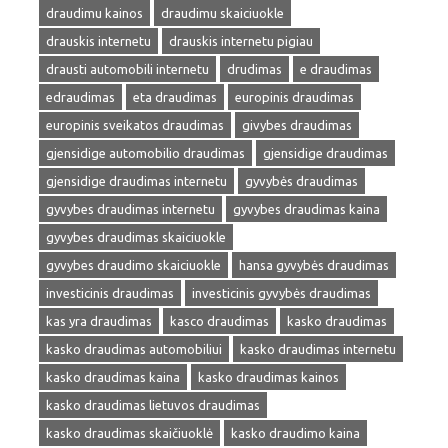
draudimu kainos
draudimu skaiciuokle
drauskis internetu
drauskis internetu pigiau
drausti automobili internetu
drudimas
e draudimas
edraudimas
eta draudimas
europinis draudimas
europinis sveikatos draudimas
givybes draudimas
gjensidige automobilio draudimas
gjensidige draudimas
gjensidige draudimas internetu
gyvybės draudimas
gyvybes draudimas internetu
gyvybes draudimas kaina
gyvybes draudimas skaiciuokle
gyvybes draudimo skaiciuokle
hansa gyvybės draudimas
investicinis draudimas
investicinis gyvybės draudimas
kas yra draudimas
kasco draudimas
kasko draudimas
kasko draudimas automobiliui
kasko draudimas internetu
kasko draudimas kaina
kasko draudimas kainos
kasko draudimas lietuvos draudimas
kasko draudimas skaičiuoklė
kasko draudimo kaina