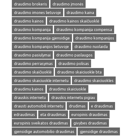
draudimo brokeris
draudimo įmonės
draudimo imones lietuvoje
draudimo kaina
draudimo kainos
draudimo kainos skaičiuoklė
draudimo kompanija
draudimo kompanija compensa
draudimo kompanija gjensidige
draudimo kompanijos
draudimo kompanijos lietuvoje
draudimo nuolaida
draudimo pasiulymai
draudimo paslaugos
draudimo perrasymas
draudimo polisas
draudimo skaičiuoklė
draudimo skaiciuokle bta
draudimo skaiciuokle internetu
draudimo skaiciuokles
draudimu kainos
draudimu skaiciuokle
drauskis internetu
drauskis internetu pigiau
drausti automobili internetu
drudimas
e draudimas
edraudimas
eta draudimas
europinis draudimas
europinis sveikatos draudimas
givybes draudimas
gjensidige automobilio draudimas
gjensidige draudimas