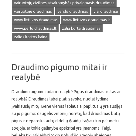
vairuotojų civilinės atsakomybės privalomasis draudimas
vairuotoju draudimas
verslo draudimas
visi draudimai
www.lietuvos draudimas
www.lietuvos draudimas.lt
www.perlo draudimas.lt
zalia korta draudimas
zalios kortos kaina
Draudimo pigumo mitai ir
realybė
Draudimo pigumo mitai ir realybė Pigus draudimas: mitas ar
realybė? Draudimas labai plati sąvoka, nuolat lydima
įvairiausių mitų. Bene vienas labiausiai paplitusių yra susijęs
su jo pigumu: daugelis žmonių norėtų, kad draudimas būtų
pigus ir nepareikalautų didelių išlaidų, tačiau tuo pat metu
abejoja, ar tokia galimybė apskritai yra įmanoma. Taigi,
belieka tik išsklaidyti tokio pobūdžio žmonių abejones,