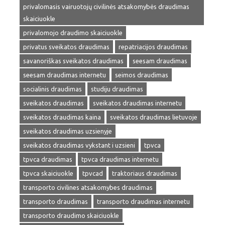
privalomasis vairuotojų civilinės atsakomybės draudimas
skaiciuokle
privalomojo draudimo skaiciuokle
privatus sveikatos draudimas
repatriacijos draudimas
savanoriškas sveikatos draudimas
seesam draudimas
seesam draudimas internetu
seimos draudimas
socialinis draudimas
studiju draudimas
sveikatos draudimas
sveikatos draudimas internetu
sveikatos draudimas kaina
sveikatos draudimas lietuvoje
sveikatos draudimas uzsienyje
sveikatos draudimas vykstant i uzsieni
tpvca
tpvca draudimas
tpvca draudimas internetu
tpvca skaiciuokle
tpvcad
traktoriaus draudimas
transporto civilines atsakomybes draudimas
transporto draudimas
transporto draudimas internetu
transporto draudimo skaiciuokle