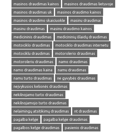
masinos draudimas kainos
masinos draudimas lietuvoje
masinos draudimas uk
masinos draudimo kainos
masinos draudimo skaiciuokle
masinu draudimai
masinu draudimas
masinu draudimo kainos
medicininis draudimas
medicininių išlaidų draudimas
motociklo draudimas
motociklo draudimas internetu
motociklu draudimas
motorolerio draudimas
motoroleriu draudimas
namo draudimas
namo draudimas kaina
namu draudimas
namu turto draudimas
ne gyvybės draudimas
neįvykusios kelionės draudimas
nekilnojamo turto draudimas
nekilnojamojo turto draudimas
nelaimingų atsitikimų draudimas
nt draudimas
pagalba kelyje
pagalba kelyje draudimas
pagalbos kelyje draudimas
pasienio draudimas