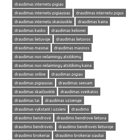
draudimas internetu pigiau
draudimas internetu pigiausias
draudimas internetu pigus
draudimas internetu skaiciuokle
draudimas kaina
draudimas kasko
draudimas kelionei
draudimas lietuvoje
draudimas lietuvos
draudimas masinai
draudimas masinos
draudimas nuo nelaimingų atsitikimų
draudimas nuo nelaimingų atsitikimų kaina
draudimas online
draudimas pigiau
draudimas pigiausias
draudimas seesam
draudimas skaičiuoklė
draudimas sveikatos
draudimas tai
draudimas uzsienyje
draudimas vykstant i uzsieni
draudimo
draudimo bendrovė
draudimo bendrove lietuva
draudimo bendrovės
draudimo bendrovės lietuvoje
draudimo brokeriai
draudimo brokeriai siauliai