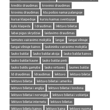
kredito draudimas
krovinio draudimas
kroviniu draudimas
ktu poilsio namai palangoje
kursai klaipedoje
kursiu kaimas sventojoje
kylis klaipeda
l draudimas
l4ktuvo bilietai
labai pigus skrydziai
laidavimo draudimas
laimutes vairavimo mokykla
langai
langai vilniuje
langai vilniuje kainos
laukininku vairavimo mokykla
lauko baldai
lauko baldai akcija
lauko baldai kainos
lauko baldai kaune
lauko baldai pinti
lauko baldu gamyba
lauko virtuves
laumes baldai
ld draudimas
ldraudimas
lektuvo
lektuvo biletai
lektuvo bilietai
lektuvo bilietai i amerika
lektuvo bilietai i anglija
lektuvo bilietai i londona
lektuvo bilietai i norvegija
lektuvo bilietai i vokietija
lėktuvo bilietai internetu
lektuvo bilietas
lėktuvo bilietu kainos
lektuvo kaina
lektuvo nuoma