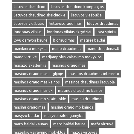
lietuvos draudimo
lietuvos draudimo kompanijos
lietuvos draudimo skaiciuokle
lietuvos viešbučiai
lietuvos viešbutis
lietuvosdraudimas
lituvos draudimas
londonas vilnius
londonas vilnius skrydziai
lova spinta
lovu gamyba kaune
lt draudimas
magrės baldai
manikiuro mokykla
mano draudimas
mano draudimas.lt
mano virtuvė
marijampoles vairavimo mokyklos
masazo akademija
masinos draudimas
masinos draudimas anglijoje
masinos draudimas internetu
masinos draudimas kainos
masinos draudimas lietuvoje
masinos draudimas uk
masinos draudimo kainos
masinos draudimo skaiciuokle
masinu draudimai
masinu draudimas
masinu draudimo kainos
masyvo baldai
masyvo baldu gamyba
mato baldai kaunas
mato baldai kaune
maža virtuvė
mazeikiu vairavimo mokyklos
mazos virtuves