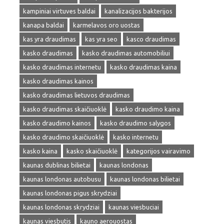
kampiniai virtuves baldai
kanalizacijos bakterijos
kanapa baldai
karmelavos oro uostas
kas yra draudimas
kas yra seo
kasco draudimas
kasko draudimas
kasko draudimas automobiliui
kasko draudimas internetu
kasko draudimas kaina
kasko draudimas kainos
kasko draudimas lietuvos draudimas
kasko draudimas skaičiuoklė
kasko draudimo kaina
kasko draudimo kainos
kasko draudimo salygos
kasko draudimo skaičiuoklė
kasko internetu
kasko kaina
kasko skaičiuoklė
kategorijos vairavimo
kaunas dublinas bilietai
kaunas londonas
kaunas londonas autobusu
kaunas londonas bilietai
kaunas londonas pigus skrydziai
kaunas londonas skrydziai
kaunas viesbuciai
kaunas viesbutis
kauno aerouostas