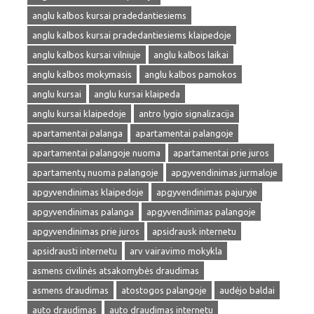
anglu kalbos kursai pradedantiesiems
anglu kalbos kursai pradedantiesiems klaipedoje
anglu kalbos kursai vilniuje
anglu kalbos laikai
anglu kalbos mokymasis
anglu kalbos pamokos
anglu kursai
anglu kursai klaipeda
anglu kursai klaipedoje
antro lygio signalizacija
apartamentai palanga
apartamentai palangoje
apartamentai palangoje nuoma
apartamentai prie juros
apartamentų nuoma palangoje
apgyvendinimas jurmaloje
apgyvendinimas klaipedoje
apgyvendinimas pajuryje
apgyvendinimas palanga
apgyvendinimas palangoje
apgyvendinimas prie juros
apsidrausk internetu
apsidrausti internetu
arv vairavimo mokykla
asmens civilinės atsakomybės draudimas
asmens draudimas
atostogos palangoje
audėjo baldai
auto draudimas
auto draudimas internetu