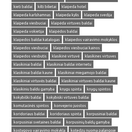
kieti baldai
kilti bilietai
klaipeda hotel
klaipeda karlshamnas
klaipeda kylis
klaipeda svedija
klaipeda viesbuciai
klaipėda virtuves baldai
klaipeda vokietija
klaipėdos baldai
klaipedos baldai katalogas
klaipedos vairavimo mokyklos
klaipedos viesbuciai
klaipedos viesbuciai kainos
klaipedos viesbutis
klasikinė virtuvė
klasikines virtuves
klasikiniai baldai
klasikiniai baldai internetu
klasikiniai baldai kaune
klasikiniai miegamojo baldai
klasikiniai virtuvės baldai
klasikiniai virtuves baldai kaune
klasikiniu baldu gamyba
knygu spinta
knygų spintos
kokybiški baldai
kokybiski virtuves baldai
komutacinės spintos
konvejerio juostos
koridoriaus baldai
koridoriaus spinta
korpusiniai baldai
korpusiniai svetaines baldai
korpusinių baldų gamyba
kostygovo vairavimo mokykla
kotedzu nuoma palangoje