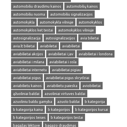
automobiliu draudimu kainos
automobilių kainos
automobiliu nuoma
automobiliu signalizacijos
automokykla
automokykla vilniuje
automokyklos
automokyklos ket testai
automokyklos vilniuje
autosignalizacija
autosignalizacijos
avia bilietai
avia.lt bilietai
aviabiletai
aviabilietai
aviabilietai akcijos
aviabilietai i jav
aviabilietai i londona
aviabilietai i milana
aviabilietai i osla
aviabilietai internetu
aviabilietai pigiau
aviabilietai pigus
aviabilietai pigus skrydziai
aviabilietu kainos
aviabilietu paieska
aviobilietai
ąžuoliniai baldai
azuoliniai virtuves baldai
azuoliniu baldu gamyba
azuolo baldai
b kategorija
b kategorija kaina
b kategorijos
b kategorijos kursai
b kategorijos teises
b kategorijos testai
bagažas lėktuve
bagazo draudimas