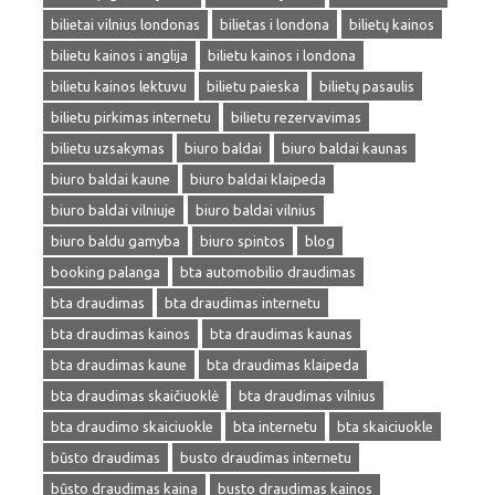
bilietai vilnius londonas
bilietas i londona
bilietų kainos
bilietu kainos i anglija
bilietu kainos i londona
bilietu kainos lektuvu
bilietu paieska
bilietų pasaulis
bilietu pirkimas internetu
bilietu rezervavimas
bilietu uzsakymas
biuro baldai
biuro baldai kaunas
biuro baldai kaune
biuro baldai klaipeda
biuro baldai vilniuje
biuro baldai vilnius
biuro baldu gamyba
biuro spintos
blog
booking palanga
bta automobilio draudimas
bta draudimas
bta draudimas internetu
bta draudimas kainos
bta draudimas kaunas
bta draudimas kaune
bta draudimas klaipeda
bta draudimas skaičiuoklė
bta draudimas vilnius
bta draudimo skaiciuokle
bta internetu
bta skaiciuokle
būsto draudimas
busto draudimas internetu
būsto draudimas kaina
busto draudimas kainos