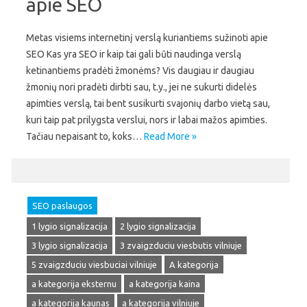
apie SEO
Metas visiems internetinį verslą kuriantiems sužinoti apie
SEO Kas yra SEO ir kaip tai gali būti naudinga verslą
ketinantiems pradėti žmonėms? Vis daugiau ir daugiau
žmonių nori pradėti dirbti sau, t.y., jei ne sukurti didelės
apimties verslą, tai bent susikurti svajonių darbo vietą sau,
kuri taip pat prilygsta verslui, nors ir labai mažos apimties.
Tačiau nepaisant to, koks…
Read More »
SEO paslaugos
1 lygio signalizacija
2 lygio signalizacija
3 lygio signalizacija
3 zvaigzduciu viesbutis vilniuje
5 zvaigzduciu viesbuciai vilniuje
A kategorija
a kategorija eksternu
a kategorija kaina
a kategorija kaunas
a kategorija vilniuje