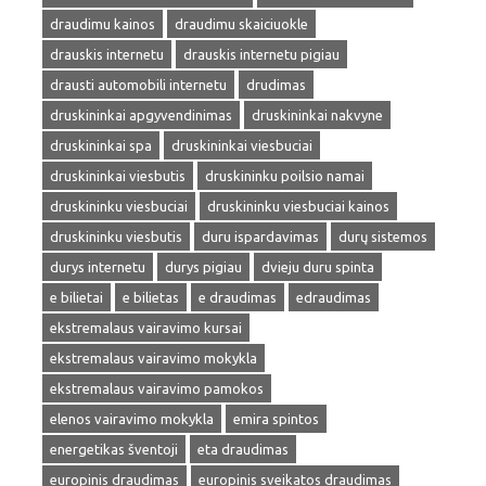
draudimu kainos
draudimu skaiciuokle
drauskis internetu
drauskis internetu pigiau
drausti automobili internetu
drudimas
druskininkai apgyvendinimas
druskininkai nakvyne
druskininkai spa
druskininkai viesbuciai
druskininkai viesbutis
druskininku poilsio namai
druskininku viesbuciai
druskininku viesbuciai kainos
druskininku viesbutis
duru ispardavimas
durų sistemos
durys internetu
durys pigiau
dvieju duru spinta
e bilietai
e bilietas
e draudimas
edraudimas
ekstremalaus vairavimo kursai
ekstremalaus vairavimo mokykla
ekstremalaus vairavimo pamokos
elenos vairavimo mokykla
emira spintos
energetikas šventoji
eta draudimas
europinis draudimas
europinis sveikatos draudimas