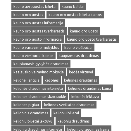
kauno aerouostas bilietai
kauno baldai
kauno oro uostas
kauno oro uostas bilietu kainos
kauno oro uostas informacija
kauno oro uostas tvarkarastis
kauno oro uosto
kauno oro uosto informacija
kauno oro uosto tvarkarastis
kauno vairavimo mokyklos
kauno viešbučiai
kauno viesbuciai kainos
kaupiamasis draudimas
kaupiamasis gyvybės draudimas
kazlausko vairavimo mokykla
kėdės virtuvei
kelione i anglija
keliones
kelionės draudimas
kelionės draudimas internetu
keliones draudimas kaina
keliones draudimas skaiciuokle
kelionės lėktuvu
keliones pigiau
keliones sveikatos draudimas
kelioninis draudimas
kelioniu bilietai
kelioniu bilietai lektuvu
kelionių draudimas
kelionių draudimas internetu
kelionių draudimas kaina