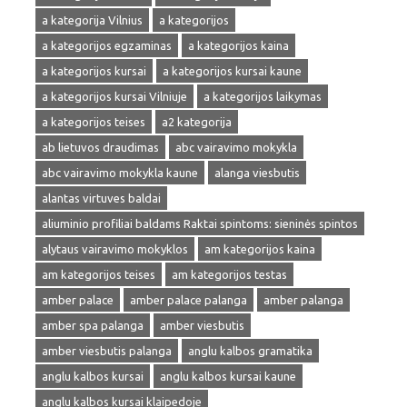
a kategorija Vilnius
a kategorijos
a kategorijos egzaminas
a kategorijos kaina
a kategorijos kursai
a kategorijos kursai kaune
a kategorijos kursai Vilniuje
a kategorijos laikymas
a kategorijos teises
a2 kategorija
ab lietuvos draudimas
abc vairavimo mokykla
abc vairavimo mokykla kaune
alanga viesbutis
alantas virtuves baldai
aliuminio profiliai baldams Raktai spintoms: sieninės spintos
alytaus vairavimo mokyklos
am kategorijos kaina
am kategorijos teises
am kategorijos testas
amber palace
amber palace palanga
amber palanga
amber spa palanga
amber viesbutis
amber viesbutis palanga
anglu kalbos gramatika
anglu kalbos kursai
anglu kalbos kursai kaune
anglu kalbos kursai klaipedoje