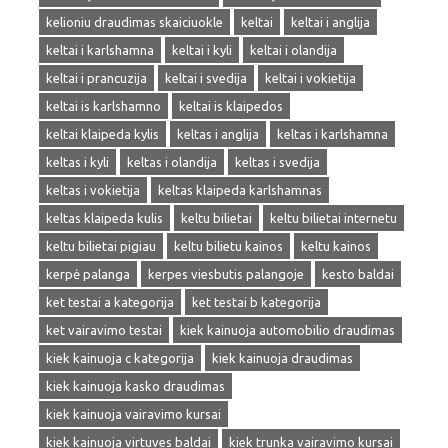
kelioniu draudimas skaiciuokle
keltai
keltai i anglija
keltai i karlshamna
keltai i kyli
keltai i olandija
keltai i prancuzija
keltai i svedija
keltai i vokietija
keltai is karlshamno
keltai is klaipedos
keltai klaipeda kylis
keltas i anglija
keltas i karlshamna
keltas i kyli
keltas i olandija
keltas i svedija
keltas i vokietija
keltas klaipeda karlshamnas
keltas klaipeda kulis
keltu bilietai
keltu bilietai internetu
keltu bilietai pigiau
keltu bilietu kainos
keltu kainos
kerpė palanga
kerpes viesbutis palangoje
kesto baldai
ket testai a kategorija
ket testai b kategorija
ket vairavimo testai
kiek kainuoja automobilio draudimas
kiek kainuoja c kategorija
kiek kainuoja draudimas
kiek kainuoja kasko draudimas
kiek kainuoja vairavimo kursai
kiek kainuoja virtuves baldai
kiek trunka vairavimo kursai