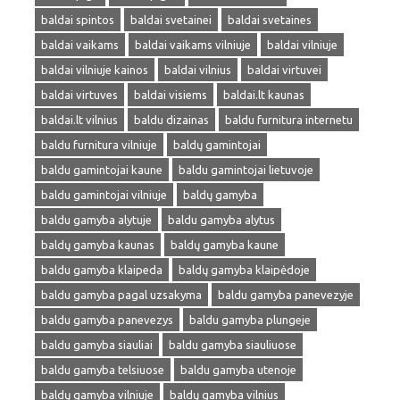
baldai spintos
baldai svetainei
baldai svetaines
baldai vaikams
baldai vaikams vilniuje
baldai vilniuje
baldai vilniuje kainos
baldai vilnius
baldai virtuvei
baldai virtuves
baldai visiems
baldai.lt kaunas
baldai.lt vilnius
baldu dizainas
baldu furnitura internetu
baldu furnitura vilniuje
baldų gamintojai
baldu gamintojai kaune
baldu gamintojai lietuvoje
baldu gamintojai vilniuje
baldų gamyba
baldu gamyba alytuje
baldu gamyba alytus
baldų gamyba kaunas
baldų gamyba kaune
baldu gamyba klaipeda
baldų gamyba klaipėdoje
baldu gamyba pagal uzsakyma
baldu gamyba panevezyje
baldu gamyba panevezys
baldu gamyba plungeje
baldu gamyba siauliai
baldu gamyba siauliuose
baldu gamyba telsiuose
baldu gamyba utenoje
baldų gamyba vilniuje
baldų gamyba vilnius