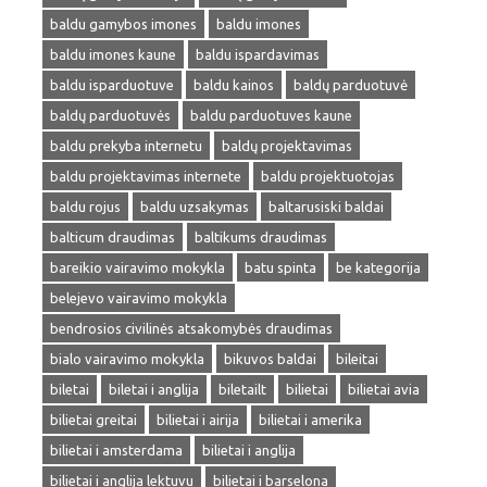
baldu gamybos imones
baldu imones
baldu imones kaune
baldu ispardavimas
baldu isparduotuve
baldu kainos
baldų parduotuvė
baldų parduotuvės
baldu parduotuves kaune
baldu prekyba internetu
baldų projektavimas
baldu projektavimas internete
baldu projektuotojas
baldu rojus
baldu uzsakymas
baltarusiski baldai
balticum draudimas
baltikums draudimas
bareikio vairavimo mokykla
batu spinta
be kategorija
belejevo vairavimo mokykla
bendrosios civilinės atsakomybės draudimas
bialo vairavimo mokykla
bikuvos baldai
bileitai
biletai
biletai i anglija
biletailt
bilietai
bilietai avia
bilietai greitai
bilietai i airija
bilietai i amerika
bilietai i amsterdama
bilietai i anglija
bilietai i anglija lektuvu
bilietai i barselona