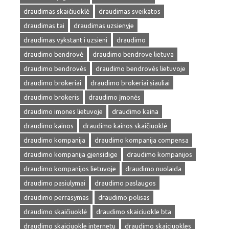
draudimas skaičiuoklė
draudimas sveikatos
draudimas tai
draudimas uzsienyje
draudimas vykstant i uzsieni
draudimo
draudimo bendrovė
draudimo bendrove lietuva
draudimo bendrovės
draudimo bendrovės lietuvoje
draudimo brokeriai
draudimo brokeriai siauliai
draudimo brokeris
draudimo įmonės
draudimo imones lietuvoje
draudimo kaina
draudimo kainos
draudimo kainos skaičiuoklė
draudimo kompanija
draudimo kompanija compensa
draudimo kompanija gjensidige
draudimo kompanijos
draudimo kompanijos lietuvoje
draudimo nuolaida
draudimo pasiulymai
draudimo paslaugos
draudimo perrasymas
draudimo polisas
draudimo skaičiuoklė
draudimo skaiciuokle bta
draudimo skaiciuokle internetu
draudimo skaiciuokles