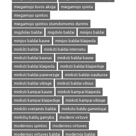
miegamojo lovos akcija
miegamojo spinta
miegamojo spintos
miegamojo spintos stumdomomis durimis
migdolas baldai
migdolo baldai
minijos baldai
minijos baldai kaune
minijos baldai klaipeda
minkšti baldai
minksti baldai internetu
minksti baldai kaunas
minksti baldai kaune
minksti baldai klaipeda
minksti baldai klaipedoje
minksti baldai panevezyje
minksti baldai siauliuose
minksti baldai vilniuje
minksti baldai vilnius
minksti kampai kaune
minksti kampai klaipeda
minksti kampai klaipedoje
minksti kampai vilniuje
minkšti svetainės baldai
minkstu baldu gamintojai
minkštų baldų gamyba
moderni virtuvė
modernios spintos
modernios virtuves
modernios virtuves baldai
modernūs baldai