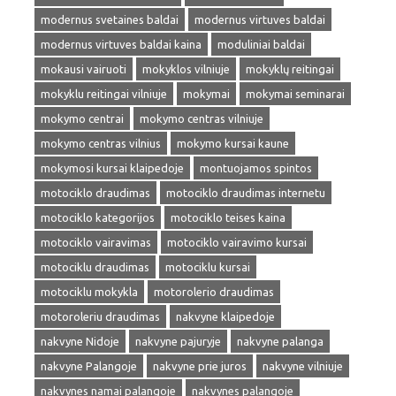
modernus svetaines baldai
modernus virtuves baldai
modernus virtuves baldai kaina
moduliniai baldai
mokausi vairuoti
mokyklos vilniuje
mokyklų reitingai
mokyklu reitingai vilniuje
mokymai
mokymai seminarai
mokymo centrai
mokymo centras vilniuje
mokymo centras vilnius
mokymo kursai kaune
mokymosi kursai klaipedoje
montuojamos spintos
motociklo draudimas
motociklo draudimas internetu
motociklo kategorijos
motociklo teises kaina
motociklo vairavimas
motociklo vairavimo kursai
motociklu draudimas
motociklu kursai
motociklu mokykla
motorolerio draudimas
motoroleriu draudimas
nakvyne klaipedoje
nakvyne Nidoje
nakvyne pajuryje
nakvyne palanga
nakvyne Palangoje
nakvyne prie juros
nakvyne vilniuje
nakvynes namai palangoje
nakvynes palangoje