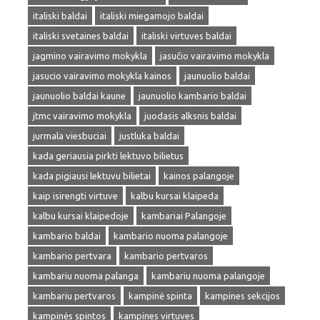
italiski baldai
italiski miegamojo baldai
italiski svetaines baldai
italiski virtuves baldai
jagmino vairavimo mokykla
jasučio vairavimo mokykla
jasucio vairavimo mokykla kainos
jaunuolio baldai
jaunuolio baldai kaune
jaunuolio kambario baldai
jtmc vairavimo mokykla
juodasis alksnis baldai
jurmala viesbuciai
justluka baldai
kada geriausia pirkti lektuvo bilietus
kada pigiausi lektuvu bilietai
kainos palangoje
kaip isirengti virtuve
kalbu kursai klaipeda
kalbu kursai klaipedoje
kambariai Palangoje
kambario baldai
kambario nuoma palangoje
kambario pertvara
kambario pertvaros
kambariu nuoma palanga
kambariu nuoma palangoje
kambariu pertvaros
kampinė spinta
kampines sekcijos
kampinės spintos
kampines virtuves