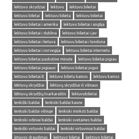
lektuvo skrydziai
lektuvu
lektuvu bileitai
lektuvu biletai
lektuvu bilieta
lektuvu bilietai
lektuvu bilietai i amerika
lektuvu bilietai i anglija
lektuvu bilietai i dublina
lektuvu bilietai i jav
lektuvu bilietai i lietuva
lektuvu bilietai i londona
lektuvu bilietai i norvegija
lektuvu bilietai internetu
lektuvu bilietai paskutine minute
lektuvu bilietai pigiau
lektuvu bilietai pigiausi
lektuvu bilietai pigus
lektuvu bilietai.lt
lektuvu bilietu kainos
lektuvu kainos
lėktuvų skrydžiai
lėktuvų skrydžiai iš vilniaus
lėktuvų skrydžių tvarkaraštis
lektuvubilietai
lenkiški baldai
lenkiski baldai kaune
lenkiski baldai vilniuje
lenkiski minksti baldai
lenkiski odiniai baldai
lenkiski svetaines baldai
lenkiški virtuvės baldai
lenkiski virtuviniai baldai
letuvos draudimas
liektuvo biletai
liektuvo bilietai