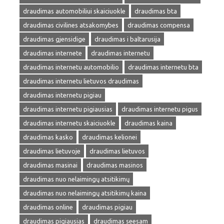
draudimas automobiliui skaiciuokle
draudimas bta
draudimas civilines atsakomybes
draudimas compensa
draudimas gjensidige
draudimas i baltarusija
draudimas internete
draudimas internetu
draudimas internetu automobilio
draudimas internetu bta
draudimas internetu lietuvos draudimas
draudimas internetu pigiau
draudimas internetu pigiausias
draudimas internetu pigus
draudimas internetu skaiciuokle
draudimas kaina
draudimas kasko
draudimas kelionei
draudimas lietuvoje
draudimas lietuvos
draudimas masinai
draudimas masinos
draudimas nuo nelaimingų atsitikimų
draudimas nuo nelaimingų atsitikimų kaina
draudimas online
draudimas pigiau
draudimas pigiausias
draudimas seesam