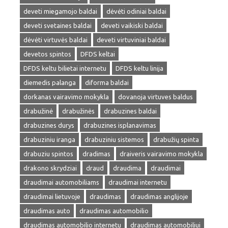
deveti miegamojo baldai
dėvėti odiniai baldai
deveti svetaines baldai
deveti vaikiski baldai
dėvėti virtuvės baldai
deveti virtuviniai baldai
devetos spintos
DFDS keltai
DFDS keltu bilietai internetu
DFDS keltu linija
diemedis palanga
diforma baldai
dorkanas vairavimo mokykla
dovanoja virtuves baldus
drabužinė
drabužinės
drabuzines baldai
drabuzines durys
drabuzines isplanavimas
drabuziniu iranga
drabuziniu sistemos
drabužių spinta
drabuziu spintos
dradimas
draiveris vairavimo mokykla
drakono skrydziai
draud
draudima
draudimai
draudimai automobiliams
draudimai internetu
draudimai lietuvoje
draudimas
draudimas anglijoje
draudimas auto
draudimas automobilio
draudimas automobilio internetu
draudimas automobiliui