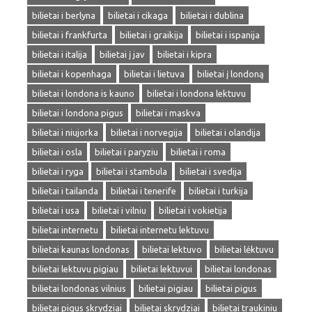
bilietai i berlyna
bilietai i cikaga
bilietai i dublina
bilietai i frankfurta
bilietai i graikija
bilietai i ispanija
bilietai i italija
bilietai į jav
bilietai i kipra
bilietai i kopenhaga
bilietai i lietuva
bilietai į londoną
bilietai i londona is kauno
bilietai i londona lektuvu
bilietai i londona pigus
bilietai i maskva
bilietai i niujorka
bilietai i norvegija
bilietai i olandija
bilietai i osla
bilietai i paryziu
bilietai i roma
bilietai i ryga
bilietai i stambula
bilietai i svedija
bilietai i tailanda
bilietai i tenerife
bilietai i turkija
bilietai i usa
bilietai i vilniu
bilietai i vokietija
bilietai internetu
bilietai internetu lektuvu
bilietai kaunas londonas
bilietai lektuvo
bilietai lėktuvu
bilietai lektuvu pigiau
bilietai lektuvui
bilietai londonas
bilietai londonas vilnius
bilietai pigiau
bilietai pigus
bilietai pigus skrydziai
bilietai skrydziai
bilietai traukiniu