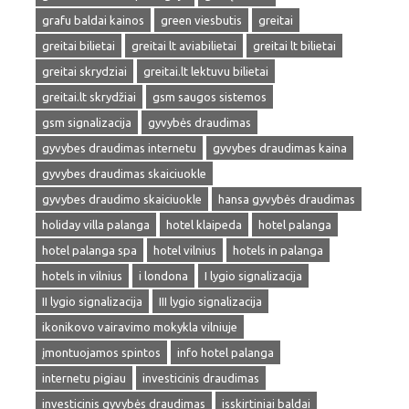
grafu baldai kainos
green viesbutis
greitai
greitai bilietai
greitai lt aviabilietai
greitai lt bilietai
greitai skrydziai
greitai.lt lektuvu bilietai
greitai.lt skrydžiai
gsm saugos sistemos
gsm signalizacija
gyvybės draudimas
gyvybes draudimas internetu
gyvybes draudimas kaina
gyvybes draudimas skaiciuokle
gyvybes draudimo skaiciuokle
hansa gyvybės draudimas
holiday villa palanga
hotel klaipeda
hotel palanga
hotel palanga spa
hotel vilnius
hotels in palanga
hotels in vilnius
i londona
I lygio signalizacija
II lygio signalizacija
III lygio signalizacija
ikonikovo vairavimo mokykla vilniuje
įmontuojamos spintos
info hotel palanga
internetu pigiau
investicinis draudimas
investicinis gyvybės draudimas
isskirtiniai baldai