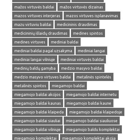
mažos virtuvės baldai
mažos virtuvės dizainas
mazos virtuves interjeras
mazos virtuves isplanavimas
mazu virtuviu baldai
medicininis draudimas
medicininių išlaidų draudimas
medines spintos
medines virtuves
mediniai baldai
mediniai baldai pagal uzsakyma
mediniai langai
mediniai langai vilniuje
mediniai virtuvės baldai
medinių baldų gamyba
medzio masyvo baldai
medzio masyvo virtuves baldai
metalinės spintelės
metalinės spintos
miegamojo baldai
miegamojo baldai akcijos
miegamojo baldai internetu
miegamojo baldai kaunas
miegamojo baldai kaune
miegamojo baldai klaipeda
miegamojo baldai klaipedoje
miegamojo baldai siauliai
miegamojo baldai siauliuose
miegamojo baldai vilniuje
miegamojo baldu komplektai
miegamojo komplektai
miegamojo komplektai akcija