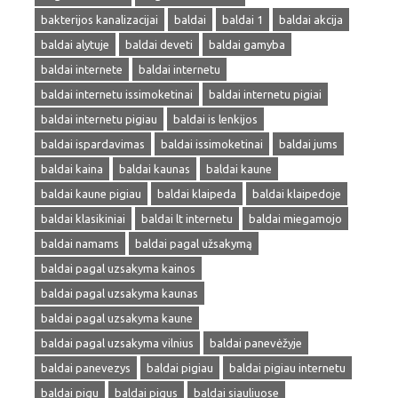
bakterijos kanalizacijai
baldai
baldai 1
baldai akcija
baldai alytuje
baldai deveti
baldai gamyba
baldai internete
baldai internetu
baldai internetu issimoketinai
baldai internetu pigiai
baldai internetu pigiau
baldai is lenkijos
baldai ispardavimas
baldai issimoketinai
baldai jums
baldai kaina
baldai kaunas
baldai kaune
baldai kaune pigiau
baldai klaipeda
baldai klaipedoje
baldai klasikiniai
baldai lt internetu
baldai miegamojo
baldai namams
baldai pagal užsakymą
baldai pagal uzsakyma kainos
baldai pagal uzsakyma kaunas
baldai pagal uzsakyma kaune
baldai pagal uzsakyma vilnius
baldai panevėžyje
baldai panevezys
baldai pigiau
baldai pigiau internetu
baldai pigu
baldai pigus
baldai siauliuose