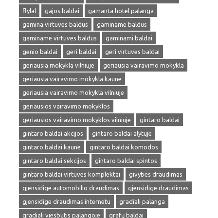
flylal
gajos baldai
gamanta hotel palanga
gamina virtuves baldus
gaminame baldus
gaminame virtuves baldus
gaminami baldai
genio baldai
geri baldai
geri virtuves baldai
geriausia mokykla vilniuje
geriausia vairavimo mokykla
geriausia vairavimo mokykla kaune
geriausia vairavimo mokykla vilniuje
geriausios vairavimo mokyklos
geriausios vairavimo mokyklos vilniuje
gintaro baldai
gintaro baldai akcijos
gintaro baldai alytuje
gintaro baldai kaune
gintaro baldai komodos
gintaro baldai sekcijos
gintaro baldai spintos
gintaro baldai virtuves komplektai
givybes draudimas
gjensidige automobilio draudimas
gjensidige draudimas
gjensidige draudimas internetu
gradiali palanga
gradiali viesbutis palangoje
grafų baldai