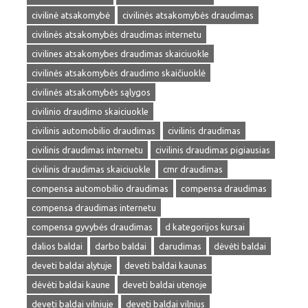
civilinė atsakomybė
civilinės atsakomybės draudimas
civilinės atsakomybės draudimas internetu
civilines atsakomybes draudimas skaiciuokle
civilinės atsakomybės draudimo skaičiuoklė
civilinės atsakomybės sąlygos
civilinio draudimo skaiciuokle
civilinis automobilio draudimas
civilinis draudimas
civilinis draudimas internetu
civilinis draudimas pigiausias
civilinis draudimas skaiciuokle
cmr draudimas
compensa automobilio draudimas
compensa draudimas
compensa draudimas internetu
compensa gyvybės draudimas
d kategorijos kursai
dalios baldai
darbo baldai
darudimas
dėvėti baldai
deveti baldai alytuje
deveti baldai kaunas
dėvėti baldai kaune
deveti baldai utenoje
deveti baldai vilniuje
deveti baldai vilnius