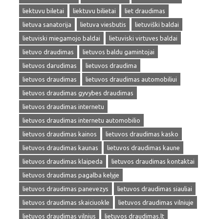
liektuvu biletai
liektuvu bilietai
liet draudimas
lietuva sanatorija
lietuva viesbutis
lietuviški baldai
lietuviski miegamojo baldai
lietuviski virtuves baldai
lietuvo draudimas
lietuvos baldu gamintojai
lietuvos darudimas
lietuvos draudima
lietuvos draudimas
lietuvos draudimas automobiliui
lietuvos draudimas gyvybes draudimas
lietuvos draudimas internetu
lietuvos draudimas internetu automobilio
lietuvos draudimas kainos
lietuvos draudimas kasko
lietuvos draudimas kaunas
lietuvos draudimas kaune
lietuvos draudimas klaipeda
lietuvos draudimas kontaktai
lietuvos draudimas pagalba kelyje
lietuvos draudimas panevezys
lietuvos draudimas siauliai
lietuvos draudimas skaiciuokle
lietuvos draudimas vilniuje
lietuvos draudimas vilnius
lietuvos draudimas.lt