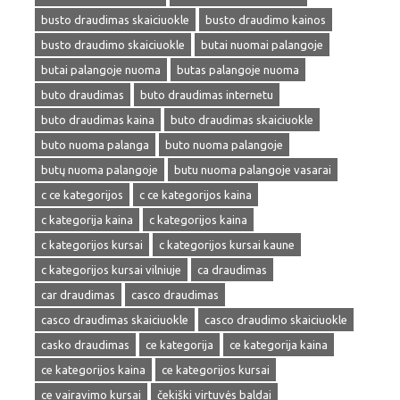
busto draudimas skaiciuokle
busto draudimo kainos
busto draudimo skaiciuokle
butai nuomai palangoje
butai palangoje nuoma
butas palangoje nuoma
buto draudimas
buto draudimas internetu
buto draudimas kaina
buto draudimas skaiciuokle
buto nuoma palanga
buto nuoma palangoje
butų nuoma palangoje
butu nuoma palangoje vasarai
c ce kategorijos
c ce kategorijos kaina
c kategorija kaina
c kategorijos kaina
c kategorijos kursai
c kategorijos kursai kaune
c kategorijos kursai vilniuje
ca draudimas
car draudimas
casco draudimas
casco draudimas skaiciuokle
casco draudimo skaiciuokle
casko draudimas
ce kategorija
ce kategorija kaina
ce kategorijos kaina
ce kategorijos kursai
ce vairavimo kursai
čekiški virtuvės baldai