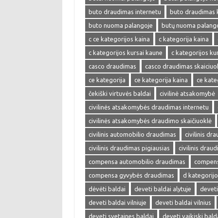
buto draudimas internetu
buto draudimas 
buto nuoma palangoje
butų nuoma palang
c ce kategorijos kaina
c kategorija kaina
c kategorijos kursai kaune
c kategorijos kur
casco draudimas
casco draudimas skaiciuo
ce kategorija
ce kategorija kaina
ce kate
čekiški virtuvės baldai
civilinė atsakomybė
civilinės atsakomybės draudimas internetu
civilinės atsakomybės draudimo skaičiuoklė
civilinis automobilio draudimas
civilinis dr
civilinis draudimas pigiausias
civilinis drau
compensa automobilio draudimas
compens
compensa gyvybės draudimas
d kategorijo
dėvėti baldai
deveti baldai alytuje
deveti
deveti baldai vilniuje
deveti baldai vilnius
deveti svetaines baldai
deveti vaikiski bald