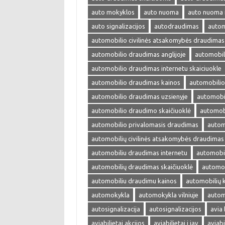
auto mokyklos
auto nuoma
auto nuoma 
auto signalizacijos
autodraudimas
autom
automobilio civilinės atsakomybės draudimas
automobilio draudimas anglijoje
automobil
automobilio draudimas internetu skaiciuokle
automobilio draudimas kainos
automobilio
automobilio draudimas uzsienyje
automobi
automobilio draudimo skaičiuoklė
automobi
automobilio privalomasis draudimas
autom
automobilių civilinės atsakomybės draudimas
automobiliu draudimas internetu
automobil
automobilių draudimas skaičiuoklė
automob
automobiliu draudimu kainos
automobilių 
automokykla
automokykla vilniuje
autom
autosignalizacija
autosignalizacijos
avia 
aviabilietai akcijos
aviabilietai i jav
aviabi