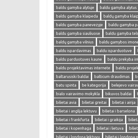
baldu gamyba alytuje
baldu gamyba alytus
baldu gamyba klaipeda
baldų gamyba klai
baldu gamyba panevezyje
baldu gamyba p
baldu gamyba siauliuose
baldu gamyba tel
baldų gamyba vilnius
baldu gamybos imon
baldu ispardavimas
baldu isparduotuve
baldu parduotuves kaune
baldu prekyba in
baldu projektavimas internete
baldu proje
baltarusiski baldai
balticum draudimas
b
batu spinta
be kategorija
belejevo vair
bialo vairavimo mokykla
bikuvos baldai
bilietai avia
bilietai greitai
bilietai i airija
bilietai i anglija lektuvu
bilietai i barselona
bilietai i frankfurta
bilietai i graikija
biliet
bilietai i kopenhaga
bilietai i lietuva
bilie
bilietai i londona lektuvu
bilietai i londona 