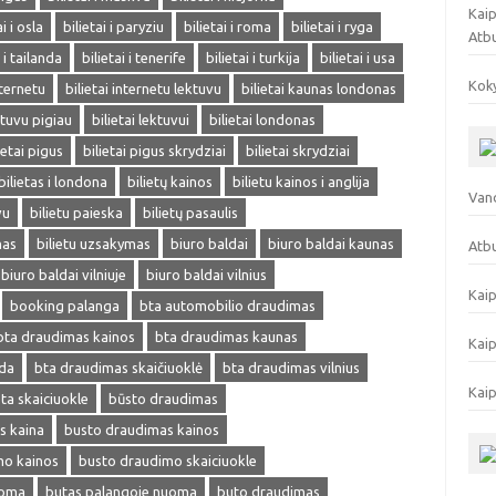
Kaip
ai i osla
bilietai i paryziu
bilietai i roma
bilietai i ryga
Atb
i i tailanda
bilietai i tenerife
bilietai i turkija
bilietai i usa
Koky
nternetu
bilietai internetu lektuvu
bilietai kaunas londonas
ektuvu pigiau
bilietai lektuvui
bilietai londonas
ietai pigus
bilietai pigus skrydziai
bilietai skrydziai
bilietas i londona
bilietų kainos
bilietu kainos i anglija
Vand
vu
bilietu paieska
bilietų pasaulis
mas
bilietu uzsakymas
biuro baldai
biuro baldai kaunas
Atbu
biuro baldai vilniuje
biuro baldai vilnius
Kaip
booking palanga
bta automobilio draudimas
bta draudimas kainos
bta draudimas kaunas
Kaip
eda
bta draudimas skaičiuoklė
bta draudimas vilnius
Kaip
ta skaiciuokle
būsto draudimas
s kaina
busto draudimas kainos
mo kainos
busto draudimo skaiciuokle
uoma
butas palangoje nuoma
buto draudimas