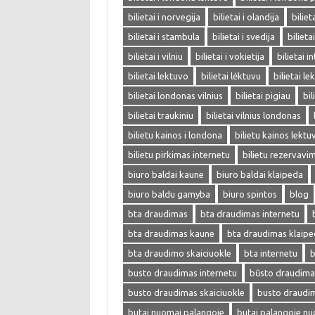
bilietai i norvegija
bilietai i olandija
biliet
bilietai i stambula
bilietai i svedija
bilieta
bilietai i vilniu
bilietai i vokietija
bilietai i
bilietai lektuvo
bilietai lėktuvu
bilietai l
bilietai londonas vilnius
bilietai pigiau
bil
bilietai traukiniu
bilietai vilnius londonas
bilietu kainos i londona
bilietu kainos lektu
bilietu pirkimas internetu
bilietu rezervavi
biuro baldai kaune
biuro baldai klaipeda
biuro baldu gamyba
biuro spintos
blog
bta draudimas
bta draudimas internetu
bta draudimas kaune
bta draudimas klaip
bta draudimo skaiciuokle
bta internetu
b
busto draudimas internetu
būsto draudima
busto draudimas skaiciuokle
busto draudi
butai nuomai palangoje
butai palangoje n