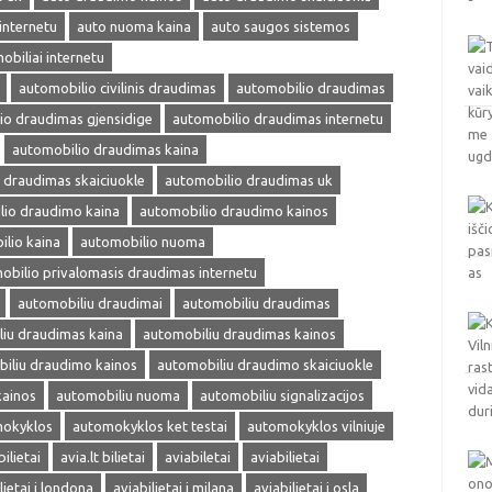
internetu
auto nuoma kaina
auto saugos sistemos
obiliai internetu
automobilio civilinis draudimas
automobilio draudimas
io draudimas gjensidige
automobilio draudimas internetu
automobilio draudimas kaina
 draudimas skaiciuokle
automobilio draudimas uk
lio draudimo kaina
automobilio draudimo kainos
lio kaina
automobilio nuoma
obilio privalomasis draudimas internetu
automobiliu draudimai
automobiliu draudimas
iu draudimas kaina
automobiliu draudimas kainos
iliu draudimo kainos
automobiliu draudimo skaiciuokle
kainos
automobiliu nuoma
automobiliu signalizacijos
okyklos
automokyklos ket testai
automokyklos vilniuje
bilietai
avia.lt bilietai
aviabiletai
aviabilietai
lietai i londona
aviabilietai i milana
aviabilietai i osla