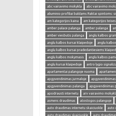
abc vairavimo mokykla
abc vairavimo mok
aliuminio profiliai baldams Raktai spintoms: s
am kategorijos kaina
am kategorijos teises
amber palace palanga
amber palanga
am
amber viesbutis palanga
anglu kalbos gra
anglu kalbos kursai klaipedoje
anglu kalbo
anglu kalbos kursai pradedantiesiems klaiped
anglu kalbos mokymasis
anglu kalbos pam
anglu kursai klaipedoje
antro lygio signaliza
apartamentai palangoje nuoma
apartament
apgyvendinimas jurmaloje
apgyvendinimas 
apgyvendinimas palanga
apgyvendinimas 
apsidrausti internetu
arv vairavimo mokykl
asmens draudimas
atostogos palangoje
auto draudimas internetu skaiciuokle
auto 
auto draudimas skaiciuokle
auto draudima