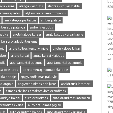
ykla kaune
alanga viesbutis
alantas virtuves baldai
ieninės spintos
alytaus vairavimo mokyklos
am kategorijos testas
amber palace
ber spa palanga
amber viesbutis
matika
anglu kalbos kursai
anglu kalbos kursai kaune
s kursai pradedantiesiems
oje
anglu kalbos kursai vilniuje
anglu kalbos laikai
okos
anglu kursai
anglu kursai klaipeda
cija
apartamentai palanga
apartamentai palangoje
ai prie juros
apartamentų nuoma palangoje
klaipedoje
apgyvendinimas pajuryje
palangoje
apgyvendinimas prie juros
apsidrausk internetu
a
asmens civilinės atsakomybės draudimas
audėjo baldai
auto draudimas
auto draudimas internetu
draudimas kaina
auto draudimas pigiau
s uk
auto draudimo kainos
auto draudimo skaičiuoklė