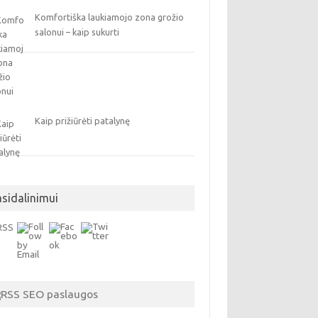
Komfortiška laukiamojo zona grožio
salonui – kaip sukurti
Kaip prižiūrėti patalynę
asidalinimui
SEO paslaugos