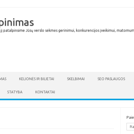
lpinimas
 jį patalpinsime Jūsų verslo sėkmės gerinimui, konkurencijos įveikimui, matomumu
Skip to content
MAS
KELIONĖS IR BILIETAI
SKELBIMAI
SEO PASLAUGOS
STATYBA
KONTAKTAI
Pai