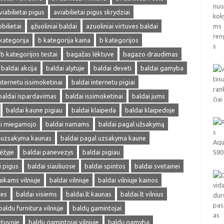
viabilietai pigus
aviabilietai pigus skrydziai
obilietai
ąžuoliniai baldai
azuoliniai virtuves baldai
kategorija
b kategorija kaina
b kategorijos
b kategorijos testai
bagažas lėktuve
bagazo draudimas
baldai akcija
baldai alytuje
baldai deveti
baldai gamyba
nternetu issimoketinai
baldai internetu pigiai
baldai ispardavimas
baldai issimoketinai
baldai jums
baldai kaune pigiau
baldai klaipeda
baldai klaipedoje
ai miegamojo
baldai namams
baldai pagal užsakymą
l uzsakyma kaunas
baldai pagal uzsakyma kaune
ėžyje
baldai panevezys
baldai pigiau
i pigus
baldai siauliuose
baldai spintos
baldai svetainei
aikams vilniuje
baldai vilniuje
baldai vilniuje kainos
ves
baldai visiems
baldai.lt kaunas
baldai.lt vilnius
baldu furnitura vilniuje
baldų gamintojai
etuvoje
baldu gamintojai vilniuje
baldų gamyba