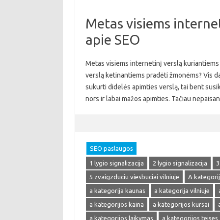
Metas visiems internet
apie SEO
Metas visiems internetinį verslą kuriantiems 
verslą ketinantiems pradėti žmonėms? Vis daugi
sukurti didelės apimties verslą, tai bent susik
nors ir labai mažos apimties. Tačiau nepaisa
SEO paslaugos
1 lygio signalizacija
2 lygio signalizacija
3
5 zvaigzduciu viesbuciai vilniuje
A kategori
a kategorija kaunas
a kategorija vilniuje
a kategorijos kaina
a kategorijos kursai
a kategorijos laikymas
a kategorijos teises