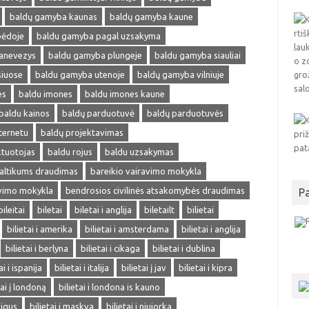
baldų gamyba kaunas
baldų gamyba kaune
pėdoje
baldu gamyba pagal uzsakyma
anevezys
baldu gamyba plungeje
baldu gamyba siauliai
siuose
baldu gamyba utenoje
baldų gamyba vilniuje
es
baldu imones
baldu imones kaune
baldu kainos
baldų parduotuvė
baldų parduotuvės
ternetu
baldų projektavimas
ktuotojas
baldu rojus
baldu uzsakymas
altikums draudimas
bareikio vairavimo mokykla
avimo mokykla
bendrosios civilinės atsakomybės draudimas
P
bileitai
biletai
biletai i anglija
biletailt
bilietai
bilietai i amerika
bilietai i amsterdama
bilietai i anglija
bilietai i berlyna
bilietai i cikaga
bilietai i dublina
ai i ispanija
bilietai i italija
bilietai į jav
bilietai i kipra
tai į londoną
bilietai i londona is kauno
pigus
bilietai i maskva
bilietai i niujorka