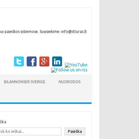
i paieškos sistemose. Susisiekime: info@itturas.lt
BILANNONSER SVERIGE
NUORODOS
eška
Paieška