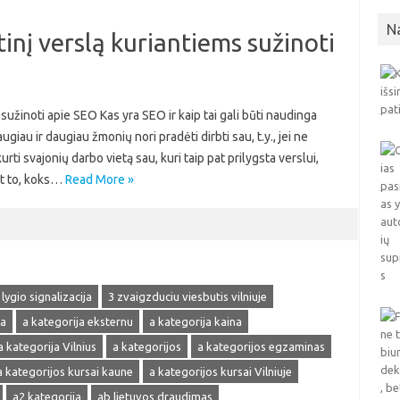
N
inį verslą kuriantiems sužinoti
sužinoti apie SEO Kas yra SEO ir kaip tai gali būti naudinga
au ir daugiau žmonių nori pradėti dirbti sau, t.y., jei ne
urti svajonių darbo vietą sau, kuri taip pat prilygsta verslui,
nt to, koks…
Read More »
 lygio signalizacija
3 zvaigzduciu viesbutis vilniuje
ja
a kategorija eksternu
a kategorija kaina
a kategorija Vilnius
a kategorijos
a kategorijos egzaminas
a kategorijos kursai kaune
a kategorijos kursai Vilniuje
a2 kategorija
ab lietuvos draudimas