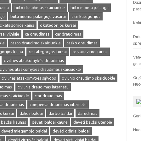
Dažn
kaina
buto draudimas skaiciuokle
buto nuoma palanga
pas
oje
butu nuoma palangoje vasarai
c ce kategorijos
Koki
c kategorijos kaina
c kategorijos kursai
sai vilniuje
ca draudimas
car draudimas
Dide
kle
casco draudimo skaiciuokle
casko draudimas
spr
gorijos kaina
ce kategorijos kursai
ce vairavimo kursai
Vand
civilinės atsakomybės draudimas
gen
civilines atsakomybes draudimas skaiciuokle
Gręž
civilinės atsakomybės sąlygos
civilinio draudimo skaiciuokle
Nuge
audimas
civilinis draudimas internetu
dimas skaiciuokle
cmr draudimas
a draudimas
compensa draudimas internetu
s kursai
dalios baldai
darbo baldai
darudimas
Geri
 baldai kaunas
dėvėti baldai kaune
deveti baldai utenoje
Nuo
deveti miegamojo baldai
dėvėti odiniai baldai
ai
dėvėti virtuvės baldai
deveti virtuviniai baldai