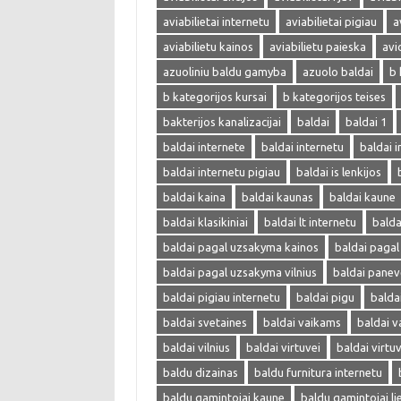
aviabilietai internetu
aviabilietai pigiau
a
aviabilietu kainos
aviabilietu paieska
avi
azuoliniu baldu gamyba
azuolo baldai
b 
b kategorijos kursai
b kategorijos teises
bakterijos kanalizacijai
baldai
baldai 1
baldai internete
baldai internetu
baldai i
baldai internetu pigiau
baldai is lenkijos
baldai kaina
baldai kaunas
baldai kaune
baldai klasikiniai
baldai lt internetu
bald
baldai pagal uzsakyma kainos
baldai paga
baldai pagal uzsakyma vilnius
baldai panev
baldai pigiau internetu
baldai pigu
balda
baldai svetaines
baldai vaikams
baldai v
baldai vilnius
baldai virtuvei
baldai virtu
baldu dizainas
baldu furnitura internetu
baldu gamintojai kaune
baldu gamintojai li