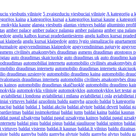
uciu viesbutis vilniuje
5 zvaigzduciu viesbuciai vilniuje
A kategorija
a 
egorijos kaina
a kategorijos kursai
a kategorijos kursai kaune
a kategori
o mokykla kaune
alanga viesbutis
alantas virtuves baldai
aliuminio profi
tas
amber palace
amber palace palanga
amber palanga
amber spa palan
pedoje
anglu kalbos kursai pradedantiesiems
anglu kalbos kursai praded
sai klaipeda
anglu kursai klaipedoje
antro lygio signalizacija
apartament
jurmaloje
apgyvendinimas klaipedoje
apgyvendinimas pajuryje
apgyve
asmens civilinės atsakomybės draudimas
asmens draudimas
atostogos p
igiau
auto draudimas skaiciuokle
auto draudimas uk
auto draudimo kai
todraudimas
automobiliai internetu
automobilio civilinės atsakomybės 
omobilio draudimas internetu
automobilio draudimas internetu skaiciuok
lio draudimas uzsienyje
automobilio draudimo kaina
automobilio drau
ivalomasis draudimas internetu
automobilių civilinės atsakomybės dra
as kainos
automobilių draudimas skaičiuoklė
automobiliu draudimo kai
mokykla
automokykla vilniuje
automokyklos
automokyklos ket testai
a
aviabilietai i londona
aviabilietai i milana
aviabilietai i osla
aviabilietai
iniai virtuves baldai
azuoliniu baldu gamyba
azuolo baldai
b kategorija
zacijai
baldai
baldai 1
baldai akcija
baldai alytuje
baldai deveti
baldai 
spardavimas
baldai issimoketinai
baldai jums
baldai kaina
baldai kaunas
aldai pagal užsakymą
baldai pagal uzsakyma kainos
baldai pagal uzsa
internetu
baldai pigu
baldai pigus
baldai siauliuose
baldai spintos
baldai
i virtuves
baldai visiems
baldai.lt kaunas
baldai.lt vilnius
baldu dizainas
niuje
baldų gamyba
baldu gamyba alytuje
baldu gamyba alytus
baldų g