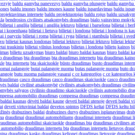
vezyje
baldu gamyba panevezys
baldu gamyba plungeje
baldu gamyba s
mones
baldu imones
baldu imones kaune
baldu ispardavimas
baldu ispa
projektavimas internete
baldu projektuotojas
baldu rojus
baldu uzsakym
kla
bendrosios civilinės atsakomybės draudimas
bialo vairavimo mokyk
bilietai i anglija
bilietai i anglija lektuvu
bilietai i barselona
bilietai i be
tai i kopenhaga
bilietai i lietuva
bilietai į londoną
bilietai i londona is ka
tai i paryziu
bilietai i roma
bilietai i ryga
bilietai i stambula
bilietai i sved
uvu
bilietai kaunas londonas
bilietai lektuvo
bilietai lėktuvu
bilietai lekt
etai traukiniu
bilietai vilnius londonas
bilietas i londona
bilietų kainos
bi
vimas
bilietu uzsakymas
biuro baldai
biuro baldai kaunas
biuro baldai k
io draudimas
bta draudimas
bta draudimas internetu
bta draudimas kain
kle
bta internetu
bta skaiciuokle
būsto draudimas
busto draudimas inter
uomai palangoje
butai palangoje nuoma
butas palangoje nuoma
buto dr
langoje
butu nuoma palangoje vasarai
c ce kategorijos
c ce kategorijos 
 draudimas
casco draudimas
casco draudimas skaiciuokle
casco draudim
uvės baldai
civilinė atsakomybė
civilinės atsakomybės draudimas
civili
komybės sąlygos
civilinio draudimo skaiciuokle
civilinis automobilio dr
mpensa automobilio draudimas
compensa draudimas
compensa draudima
 baldai kaunas
dėvėti baldai kaune
deveti baldai utenoje
deveti baldai vi
ai
deveti virtuviniai baldai
devetos spintos
DFDS keltai
DFDS keltu bili
žinės
drabuzines baldai
drabuzines durys
drabuzines isplanavimas
drab
ma
draudimai
draudimai automobiliams
draudimai internetu
draudimai l
raudimas automobiliui skaiciuokle
draudimas bta
draudimas civilines 
 automobilio
draudimas internetu bta
draudimas internetu lietuvos drau
aina
draudimas kasko
draudimas kelionei
draudimas lietuvoje
draudimas