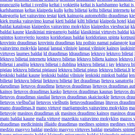
prancuzija
keltai i svedija
keltai i vokietija
keltai is karlshamno
keltai i
karlshamnas
keltas klaipeda kulis
keltu bilietai
keltu bilietai internetu
ke
kategorija
ket vairavimo testai
kiek kainuoja automobilio draudimas
kie
kiek trunka vairavimo kursai
kieti baldai
kilti bilietai
klaipeda hotel
kla
baldai katalogas
klaipedos vairavimo mokyklos
klaipedos viesbuciai
kl
baldai kaune
klasikiniai miegamojo baldai
klasikiniai virtuvės baldai
kl
spintos
konvejerio juostos
koridoriaus baldai
koridoriaus spinta
korpusi
krovinio draudimas
kroviniu draudimas
ktu poilsio namai palangoje
kur
vairavimo mokykla
langai
langai vilniuje
langai vilniuje kainos
laukini
virtuves
laumes baldai
ld draudimas
ldraudimas
lektuvo
lektuvo biletai
lėktuvo bilietai internetu
lektuvo bilietas
lėktuvo bilietu kainos
lektuvo 
bilietai i anglija
lektuvu bilietai i dublina
lektuvu bilietai i jav
lektuvu bil
pigiau
lektuvu bilietai pigiausi
lektuvu bilietai pigus
lektuvu bilietai.lt
l
lenkiski baldai kaune
lenkiski baldai vilniuje
lenkiski minksti baldai
len
bilietai
liektuvu biletai
liektuvu bilietai
liet draudimas
lietuva sanatorija
darudimas
lietuvos draudima
lietuvos draudimas
lietuvos draudimas au
kainos
lietuvos draudimas kasko
lietuvos draudimas kaunas
lietuvos d
lietuvos draudimas siauliai
lietuvos draudimas skaiciuokle
lietuvos dra
lietuvos viešbučiai
lietuvos viešbutis
lietuvosdraudimas
lituvos draudim
mano draudimas.lt
mano virtuvė
marijampoles vairavimo mokyklos
ma
lietuvoje
masinos draudimas uk
masinos draudimo kainos
masinos drau
mato baldai kaune
maža virtuvė
mazeikiu vairavimo mokyklos
mazos v
draudimas
medicininių išlaidų draudimas
medines spintos
medines virt
medzio masyvo baldai
medzio masyvo virtuves baldai
metalinės spinte
kaune
miegamojo baldai klaipeda
miegamojo baldai klaipedoje
miegamo