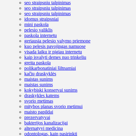
seo straipsniu talpinimas
seo straipsniu talpinimas
seo straipsniu talpinimas
idomus straipsniai
mini paskola
pelesio valiklis
paskola internetu
geriausia pelesio valymo priemone
kuo pelesis pavojingas namuose
visada laiku ir pigiau internetu
kaip isvalyti demes nuo trinkeliu
greita paskola
polikarbonatiniai šiltnamiai
kačių draskyklės
maistas sunims
maistas sunims
kokybiski konservai sunims
draskykles katems
svorio metimas
mitybos planas svorio metimui
maisto papildai
prezervatyvai
bakterijos kanalizacijai
alternatyvi medicina
odontologas, kaip pasirinkti