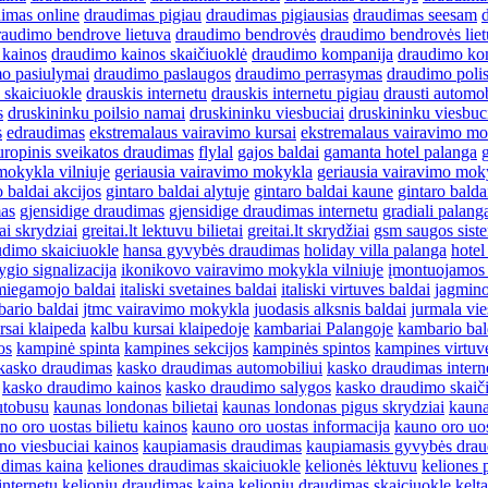
imas online
draudimas pigiau
draudimas pigiausias
draudimas seesam
raudimo bendrove lietuva
draudimo bendrovės
draudimo bendrovės liet
 kainos
draudimo kainos skaičiuoklė
draudimo kompanija
draudimo ko
o pasiulymai
draudimo paslaugos
draudimo perrasymas
draudimo poli
 skaiciuokle
drauskis internetu
drauskis internetu pigiau
drausti automob
s
druskininku poilsio namai
druskininku viesbuciai
druskininku viesbuc
s
edraudimas
ekstremalaus vairavimo kursai
ekstremalaus vairavimo m
uropinis sveikatos draudimas
flylal
gajos baldai
gamanta hotel palanga
mokykla vilniuje
geriausia vairavimo mokykla
geriausia vairavimo mok
o baldai akcijos
gintaro baldai alytuje
gintaro baldai kaune
gintaro bald
mas
gjensidige draudimas
gjensidige draudimas internetu
gradiali palang
tai skrydziai
greitai.lt lektuvu bilietai
greitai.lt skrydžiai
gsm saugos sist
dimo skaiciuokle
hansa gyvybės draudimas
holiday villa palanga
hotel
lygio signalizacija
ikonikovo vairavimo mokykla vilniuje
įmontuojamos 
 miegamojo baldai
italiski svetaines baldai
italiski virtuves baldai
jagmin
ario baldai
jtmc vairavimo mokykla
juodasis alksnis baldai
jurmala vie
rsai klaipeda
kalbu kursai klaipedoje
kambariai Palangoje
kambario bal
os
kampinė spinta
kampines sekcijos
kampinės spintos
kampines virtuv
kasko draudimas
kasko draudimas automobiliui
kasko draudimas intern
kasko draudimo kainos
kasko draudimo salygos
kasko draudimo skaič
utobusu
kaunas londonas bilietai
kaunas londonas pigus skrydziai
kauna
no oro uostas bilietu kainos
kauno oro uostas informacija
kauno oro uos
no viesbuciai kainos
kaupiamasis draudimas
kaupiamasis gyvybės dra
udimas kaina
keliones draudimas skaiciuokle
kelionės lėktuvu
keliones 
internetu
kelionių draudimas kaina
kelioniu draudimas skaiciuokle
kelta