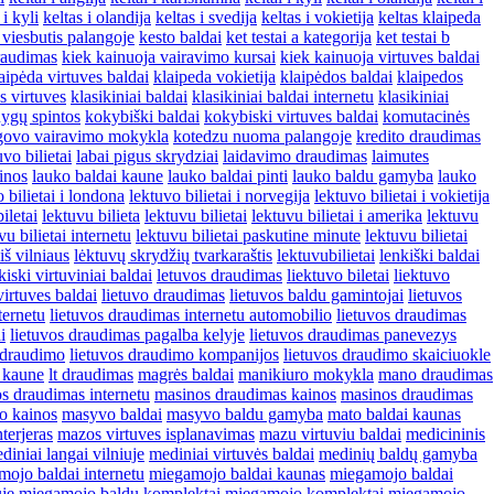
 i kyli
keltas i olandija
keltas i svedija
keltas i vokietija
keltas klaipeda
 viesbutis palangoje
kesto baldai
ket testai a kategorija
ket testai b
raudimas
kiek kainuoja vairavimo kursai
kiek kainuoja virtuves baldai
aipėda virtuves baldai
klaipeda vokietija
klaipėdos baldai
klaipedos
s virtuves
klasikiniai baldai
klasikiniai baldai internetu
klasikiniai
ygų spintos
kokybiški baldai
kokybiski virtuves baldai
komutacinės
govo vairavimo mokykla
kotedzu nuoma palangoje
kredito draudimas
uvo bilietai
labai pigus skrydziai
laidavimo draudimas
laimutes
inos
lauko baldai kaune
lauko baldai pinti
lauko baldu gamyba
lauko
 bilietai i londona
lektuvo bilietai i norvegija
lektuvo bilietai i vokietija
iletai
lektuvu bilieta
lektuvu bilietai
lektuvu bilietai i amerika
lektuvu
vu bilietai internetu
lektuvu bilietai paskutine minute
lektuvu bilietai
iš vilniaus
lėktuvų skrydžių tvarkaraštis
lektuvubilietai
lenkiški baldai
kiski virtuviniai baldai
letuvos draudimas
liektuvo biletai
liektuvo
virtuves baldai
lietuvo draudimas
lietuvos baldu gamintojai
lietuvos
ternetu
lietuvos draudimas internetu automobilio
lietuvos draudimas
i
lietuvos draudimas pagalba kelyje
lietuvos draudimas panevezys
 draudimo
lietuvos draudimo kompanijos
lietuvos draudimo skaiciuokle
 kaune
lt draudimas
magrės baldai
manikiuro mokykla
mano draudimas
s draudimas internetu
masinos draudimas kainos
masinos draudimas
o kainos
masyvo baldai
masyvo baldu gamyba
mato baldai kaunas
terjeras
mazos virtuves isplanavimas
mazu virtuviu baldai
medicininis
diniai langai vilniuje
mediniai virtuvės baldai
medinių baldų gamyba
ojo baldai internetu
miegamojo baldai kaunas
miegamojo baldai
je
miegamojo baldu komplektai
miegamojo komplektai
miegamojo