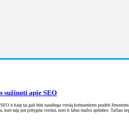
ms sužinoti apie SEO
EO ir kaip tai gali būti naudinga verslą ketinantiems pradėti žmonėms? V
au, kuri taip pat prilygsta verslui, nors ir labai mažos apimties. Tačiau 