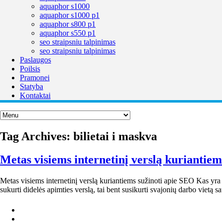
aquaphor s1000
aquaphor s1000 p1
aquaphor s800 p1
aquaphor s550 p1
seo straipsniu talpinimas
seo straipsniu talpinimas
Paslaugos
Poilsis
Pramonei
Statyba
Kontaktai
Tag Archives:
bilietai i maskva
Metas visiems internetinį verslą kuriantie
Metas visiems internetinį verslą kuriantiems sužinoti apie SEO Kas yra S
sukurti didelės apimties verslą, tai bent susikurti svajonių darbo vietą s