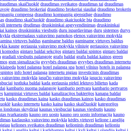
draudimas skaičiuoklė
draudimas sveikatos
draudimas tai
draudimas
uvoje
draudimo brokeriai
draudimo brokeriai siauliai
draudimo brokeris
mpanija compensa
draudimo kompanija gjensidige
draudimo
sas
draudimo skaičiuoklė
draudimo skaiciuokle bta
draudimo
ili internetu
drudimas
druskininkai apgyvendinimas
druskininkai
iai kainos
druskininku viesbutis
duru ispardavimas
durų sistemos
durys
okykla
ekstremalaus vairavimo pamokos
elenos vairavimo mokykla
gamina virtuves baldus
gaminame baldus
gaminame virtuves baldus
ykla kaune
geriausia vairavimo mokykla vilniuje
geriausios vairavimo
ai komodos
gintaro baldai sekcijos
gintaro baldai spintos
gintaro baldai
a
gradiali viesbutis palangoje
grafų baldai
grafu baldai kainos
green
emos
gsm signalizacija
gyvybės draudimas
gyvybes draudimas internetu
 klaipeda
hotel palanga
hotel palanga spa
hotel vilnius
hotels in palanga
spintos
info hotel palanga
internetu pigiau
investicinis draudimas
o vairavimo mokykla
jasučio vairavimo mokykla
jasucio vairavimo
sbuciai
justluka baldai
kada geriausia pirkti lektuvo bilietus
kada
dai
kambario nuoma palangoje
kambario pertvara
kambario pertvaros
es
kampiniai virtuves baldai
kanalizacijos bakterijos
kanapa baldai
etu
kasko draudimas kaina
kasko draudimas kainos
kasko draudimas
iuoklė
kasko internetu
kasko kaina
kasko skaičiuoklė
kategorijos
s londonas skrydziai
kaunas viesbuciai
kaunas viesbutis
kauno
tas tvarkarastis
kauno oro uosto
kauno oro uosto informacija
kauno
udimas
kazlausko vairavimo mokykla
kėdės virtuvei
kelione i anglija
pigiau
keliones sveikatos draudimas
kelioninis draudimas
kelioniu
i
keltai i anglija
keltai i karlshamna
keltai i kyli
keltai i olandija
keltai i