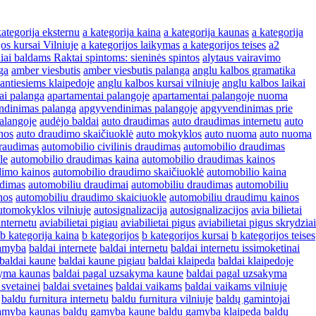
kategorija eksternu
a kategorija kaina
a kategorija kaunas
a kategorija
jos kursai Vilniuje
a kategorijos laikymas
a kategorijos teises
a2
liai baldams Raktai spintoms: sieninės spintos
alytaus vairavimo
ga
amber viesbutis
amber viesbutis palanga
anglu kalbos gramatika
antiesiems klaipedoje
anglu kalbos kursai vilniuje
anglu kalbos laikai
ai palanga
apartamentai palangoje
apartamentai palangoje nuoma
ndinimas palanga
apgyvendinimas palangoje
apgyvendinimas prie
alangoje
audėjo baldai
auto draudimas
auto draudimas internetu
auto
nos
auto draudimo skaičiuoklė
auto mokyklos
auto nuoma
auto nuoma
draudimas
automobilio civilinis draudimas
automobilio draudimas
le
automobilio draudimas kaina
automobilio draudimas kainos
dimo kainos
automobilio draudimo skaičiuoklė
automobilio kaina
udimas
automobiliu draudimai
automobiliu draudimas
automobiliu
nos
automobiliu draudimo skaiciuokle
automobiliu draudimu kainos
utomokyklos vilniuje
autosignalizacija
autosignalizacijos
avia bilietai
 internetu
aviabilietai pigiau
aviabilietai pigus
aviabilietai pigus skrydziai
b kategorija kaina
b kategorijos
b kategorijos kursai
b kategorijos teises
gamyba
baldai internete
baldai internetu
baldai internetu issimoketinai
baldai kaune
baldai kaune pigiau
baldai klaipeda
baldai klaipedoje
kyma kaunas
baldai pagal uzsakyma kaune
baldai pagal uzsakyma
 svetainei
baldai svetaines
baldai vaikams
baldai vaikams vilniuje
baldu furnitura internetu
baldu furnitura vilniuje
baldų gamintojai
amyba kaunas
baldų gamyba kaune
baldu gamyba klaipeda
baldų