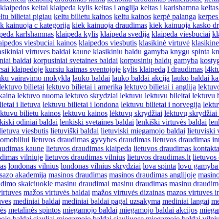
s klaipedos
keltai klaipeda kylis
keltas i anglija
keltas i karlshamna
keltas
ltu bilietai pigiau
keltu bilietu kainos
keltu kainos
kerpė palanga
kerpes
k kainuoja c kategorija
kiek kainuoja draudimas
kiek kainuoja kasko d
ipeda karlshamnas
klaipeda kylis
klaipeda svedija
klaipeda viesbuciai
kl
aipedos viesbuciai kainos
klaipedos viesbutis
klasikinė virtuvė
klasikine
asikiniai virtuves baldai kaune
klasikiniu baldu gamyba
knygu spinta
kn
niai baldai
korpusiniai svetaines baldai
korpusinių baldų gamyba
kosty
sai klaipedoje
kursiu kaimas sventojoje
kylis klaipeda
l draudimas
l4kt
nku vairavimo mokykla
lauko baldai
lauko baldai akcija
lauko baldai ka
lektuvo bilietai
lektuvo bilietai i amerika
lektuvo bilietai i anglija
lektuvo
kaina
lektuvo nuoma
lektuvo skrydziai
lektuvu
lektuvu bileitai
lektuvu b
ietai i lietuva
lektuvu bilietai i londona
lektuvu bilietai i norvegija
lektu
ektuvu bilietu kainos
lektuvu kainos
lėktuvų skrydžiai
lėktuvų skrydžiai 
kiski odiniai baldai
lenkiski svetaines baldai
lenkiški virtuvės baldai
len
lietuva viesbutis
lietuviški baldai
lietuviski miegamojo baldai
lietuviski 
tomobiliui
lietuvos draudimas gyvybes draudimas
lietuvos draudimas in
raudimas kaune
lietuvos draudimas klaipeda
lietuvos draudimas kontakta
udimas vilniuje
lietuvos draudimas vilnius
lietuvos draudimas.lt
lietuvos
as
londonas vilnius
londonas vilnius skrydziai
lova spinta
lovu gamyba
sazo akademija
masinos draudimas
masinos draudimas anglijoje
masino
dimo skaiciuokle
masinu draudimai
masinu draudimas
masinu draudim
irtuves
mažos virtuvės baldai
mažos virtuvės dizainas
mazos virtuves in
uves
mediniai baldai
mediniai baldai pagal uzsakyma
mediniai langai
me
lės
metalinės spintos
miegamojo baldai
miegamojo baldai akcijos
miegam
jo baldai siauliai
miegamojo baldai siauliuose
miegamojo baldai vilniu