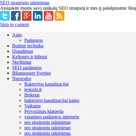
SEO straipsnių talpinimas
Atsiųskite mums savo unikalų SEO straipsnį ir mes jį patalpinsime Jūs
Skip to content
Auto
Padangos
Buitinė technika
Draudimas
Kelionės ir bilietai
Skelbimai
SEO paslaugos
Bilannonser Sverige
Nuorodos
Bakterijos kanalizacijai
ieskom.lt
Briketai
bakterijos kanalizacijai kaina
Vaikams
Pervezimas klaipeda
vasarines padangos internetu
seo straipsniu talpinimas
seo straipsniu talpinimas
seo straipsniu talpinimas