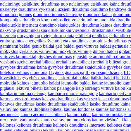
nelaimingų atsitikimų
draudimas nuo nelaimingų atsitikimų kaina
draud
uzsienyje
draudimas vykstant i uzsieni
draudimo
draudimo bendrovė
d
draudimo įmonės
draudimo imones lietuvoje
draudimo kaina
draudimo
kompanijos
draudimo kompanijos lietuvoje
draudimo nuolaida
draudim
skaiciuokle internetu
draudimo skaiciuokles
draudimu kainos
draudimu
nakvyne
druskininkai spa
druskininkai viesbuciai
druskininkai viesbuti
internetu
durys pigiau
dvieju duru spinta
e bilietai
e bilietas
e draudima
emira spintos
energetikas šventoji
eta draudimas
europinis draudimas
e
gaminami baldai
genio baldai
geri baldai
geri virtuves baldai
geriausia 
mokyklos
geriausios vairavimo mokyklos vilniuje
gintaro baldai
gintar
virtuves komplektai
givybes draudimas
gjensidige automobilio draudi
viesbutis
greitai
greitai bilietai
greitai lt aviabilietai
greitai lt bilietai
grei
gyvybes draudimas kaina
gyvybes draudimas skaiciuokle
gyvybes drau
hotels in vilnius
i londona
I lygio signalizacija
II lygio signalizacija
III 
investicinis gyvybės draudimas
isskirtiniai baldai
italiski baldai
italiski
mokykla kainos
jaunuolio baldai
jaunuolio baldai kaune
jaunuolio kamb
pigiausi lektuvu bilietai
kainos palangoje
kaip isirengti virtuve
kalbu ku
kambariu nuoma palanga
kambariu nuoma palangoje
kambariu pertvar
karmelavos oro uostas
kas yra draudimas
kas yra seo
kasco draudimas
lietuvos draudimas
kasko draudimas skaičiuoklė
kasko draudimo kaina
vairavimo
kaunas dublinas bilietai
kaunas londonas
kaunas londonas a
aerouostas
kauno aerouostas bilietai
kauno baldai
kauno oro uostas
kau
oro uosto tvarkarastis
kauno vairavimo mokyklos
kauno viešbučiai
kau
keliones
kelionės draudimas
kelionės draudimas internetu
keliones dra
bilietai
kelioniu bilietai lektuvu
kelionių draudimas
kelionių draudimas 