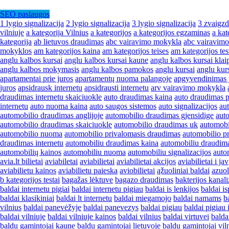
SEO paslaugos
1 lygio signalizacija
2 lygio signalizacija
3 lygio signalizacija
3 zvaigzd
vilniuje
a kategorija Vilnius
a kategorijos
a kategorijos egzaminas
a kat
kategorija
ab lietuvos draudimas
abc vairavimo mokykla
abc vairavim
mokyklos
am kategorijos kaina
am kategorijos teises
am kategorijos tes
anglu kalbos kursai
anglu kalbos kursai kaune
anglu kalbos kursai klai
anglu kalbos mokymasis
anglu kalbos pamokos
anglu kursai
anglu kur
apartamentai prie juros
apartamentų nuoma palangoje
apgyvendinimas 
juros
apsidrausk internetu
apsidrausti internetu
arv vairavimo mokykla
draudimas internetu skaiciuokle
auto draudimas kaina
auto draudimas p
internetu
auto nuoma kaina
auto saugos sistemos
auto signalizacijos
au
automobilio draudimas anglijoje
automobilio draudimas gjensidige
aut
automobilio draudimas skaiciuokle
automobilio draudimas uk
automobi
automobilio nuoma
automobilio privalomasis draudimas
automobilio pr
draudimas internetu
automobiliu draudimas kaina
automobiliu draudim
automobilių kainos
automobiliu nuoma
automobiliu signalizacijos
auto
avia.lt bilietai
aviabiletai
aviabilietai
aviabilietai akcijos
aviabilietai i jav
aviabilietu kainos
aviabilietu paieska
aviobilietai
ąžuoliniai baldai
azuol
b kategorijos testai
bagažas lėktuve
bagazo draudimas
bakterijos kanali
baldai internetu pigiai
baldai internetu pigiau
baldai is lenkijos
baldai i
baldai klasikiniai
baldai lt internetu
baldai miegamojo
baldai namams
b
vilnius
baldai panevėžyje
baldai panevezys
baldai pigiau
baldai pigiau 
baldai vilniuje
baldai vilniuje kainos
baldai vilnius
baldai virtuvei
balda
baldu gamintojai kaune
baldu gamintojai lietuvoje
baldu gamintojai vil