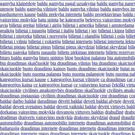
gamyba klaipėdoje
baldu gamyba pagal uzsakyma
baldu gamyba pane
utenoje
baldų gamyba vilniuje
baldų gamyba vilnius
baldu gamybos i
parduotuves kaune
baldu prekyba internetu
baldų projektavimas
baldu 
vairavimo mokykla
batu spinta
be kategorija
belejevo vairavimo moky
avia
bilietai greitai
bilietai i airija
bilietai i amerika
bilietai i amsterdama
graikija
bilietai i ispanija
bilietai i italija
bilietai į jav
bilietai i kipra
bilie
bilietai i niujorka
bilietai i norvegija
bilietai i olandija
bilietai i osla
bilie
bilietai i vilniu
bilietai i vokietija
bilietai internetu
bilietai internetu lekt
bilietai pigiau
bilietai pigus
bilietai pigus skrydziai
bilietai skrydziai
bili
bilietu paieska
bilietų pasaulis
bilietu pirkimas internetu
bilietu rezerva
biuro baldu gamyba
biuro spintos
blog
booking palanga
bta automobil
bta draudimas skaičiuoklė
bta draudimas vilnius
bta draudimo skaiciuo
skaiciuokle
busto draudimo kainos
busto draudimo skaiciuokle
butai n
skaiciuokle
buto nuoma palanga
buto nuoma palangoje
butų nuoma pa
kategorijos kursai kaune
c kategorijos kursai vilniuje
ca draudimas
car
kategorijos kaina
ce kategorijos kursai
ce vairavimo kursai
čekiški virt
skaiciuokle
civilinės atsakomybės draudimo skaičiuoklė
civilinės atsa
draudimas pigiausias
civilinis draudimas skaiciuokle
cmr draudimas
co
baldai
darbo baldai
darudimas
dėvėti baldai
deveti baldai alytuje
deveti
baldai
deveti svetaines baldai
deveti vaikiski baldai
dėvėti virtuvės bald
dorkanas vairavimo mokykla
dovanoja virtuves baldus
drabužinė
drabu
dradimas
draiveris vairavimo mokykla
drakono skrydziai
draud
draudi
automobilio
draudimas automobilio internetu
draudimas automobiliui
d
baltarusija
draudimas internete
draudimas internetu
draudimas internetu
draudimas internetu pigus
draudimas internetu skaiciuokle
draudimas k