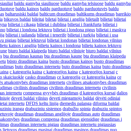
iauliai
baldu gamyba siauliuose
baldu gamyba telsiuose
baldu gamyba
rduotuve
baldu kainos
baldų parduotuvė
baldų parduotuvės
baldu
as
baltarusiski baldai
balticum draudimas
baltikums draudimas
bareikio
la
bikuvos baldai
bileitai
biletai
biletai i anglija
biletailt
bilietai
bilietai
rlyna
bilietai i cikaga
bilietai i dublina
bilietai i frankfurta
bilietai i
uno
bilietai i londona lektuvu
bilietai i londona pigus
bilietai i maskva
ija
bilietai i tailanda
bilietai i tenerife
bilietai i turkija
bilietai i usa
uvu pigiau
bilietai lektuvui
bilietai londonas
bilietai londonas vilnius
lietu kainos i anglija
bilietu kainos i londona
bilietu kainos lektuvu
aune
biuro baldai klaipeda
biuro baldai vilniuje
biuro baldai vilnius
os
bta draudimas kaunas
bta draudimas kaune
bta draudimas klaipeda
netu
būsto draudimas kaina
busto draudimas kainos
busto draudimas
audimas
buto draudimas internetu
buto draudimas kaina
buto draudimas
kaina
c kategorija kaina
c kategorijos kaina
c kategorijos kursai
c
o skaiciuokle
casko draudimas
ce kategorija
ce kategorija kaina
ce
nės atsakomybės draudimas internetu
civilines atsakomybes draudimas
audimas
civilinis draudimas
civilinis draudimas internetu
civilinis
s internetu
compensa gyvybės draudimas
d kategorijos kursai
dalios
lniuje
deveti baldai vilnius
deveti miegamojo baldai
dėvėti odiniai
etai internetu
DFDS keltu linija
diemedis palanga
diforma baldai
uziniu iranga
drabuziniu sistemos
drabužių spinta
drabuziu spintos
ietuvoje
draudimas
draudimas anglijoje
draudimas auto
draudimas
atsakomybes
draudimas compensa
draudimas gjensidige
draudimas i
dimas
draudimas internetu pigiau
draudimas internetu pigiausias
 lietuvos
draudimas masinai
draudimas masinos
draudimas nuo