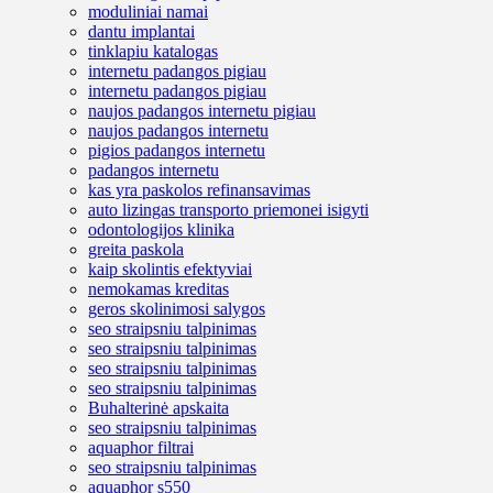
moduliniai namai
dantu implantai
tinklapiu katalogas
internetu padangos pigiau
internetu padangos pigiau
naujos padangos internetu pigiau
naujos padangos internetu
pigios padangos internetu
padangos internetu
kas yra paskolos refinansavimas
auto lizingas transporto priemonei isigyti
odontologijos klinika
greita paskola
kaip skolintis efektyviai
nemokamas kreditas
geros skolinimosi salygos
seo straipsniu talpinimas
seo straipsniu talpinimas
seo straipsniu talpinimas
seo straipsniu talpinimas
Buhalterinė apskaita
seo straipsniu talpinimas
aquaphor filtrai
seo straipsniu talpinimas
aquaphor s550