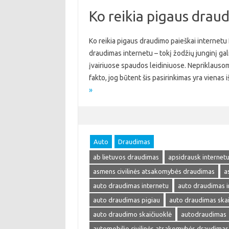
Ko reikia pigaus drau
Ko reikia pigaus draudimo paieškai internetu
draudimas internetu – tokį žodžių junginį galima
įvairiuose spaudos leidiniuose. Nepriklausom
fakto, jog būtent šis pasirinkimas yra viena
»
Auto
Draudimas
ab lietuvos draudimas
apsidrausk internet
asmens civilinės atsakomybės draudimas
a
auto draudimas internetu
auto draudimas i
auto draudimas pigiau
auto draudimas skai
auto draudimo skaičiuoklė
autodraudimas
automobilio civilinės atsakomybės draudimas