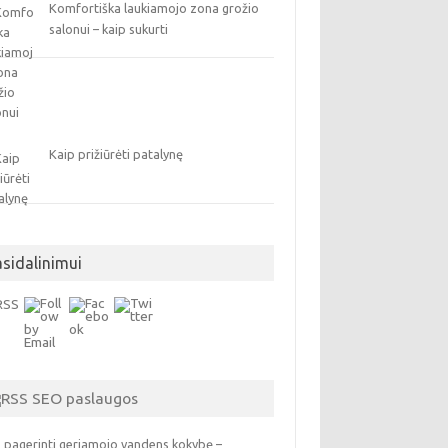
Komfortiška laukiamojo zona grožio
salonui – kaip sukurti
Kaip prižiūrėti patalynę
asidalinimui
SEO paslaugos
 pagerinti geriamojo vandens kokybę –