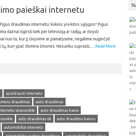
N
dimo paieškai internetu
 Pigus draudimas internetu: kokios yra kitos sąlygos? Pigus
 dažnai išgirsti tiek per televiziją ar radiją, ar išvysti
ai nuo to, kur jį išvysime ar pamatysime, negalime nuginčyti
s iš tų, kuri ypač domina žmones. Nesunku suprasti,…
Read More
u
apsidrausti internetu
smens draudimas
auto draudimas
nternetu skaiciuokle
auto draudimas kaina
ciuokle
auto draudimas uk
auto draudimo kainos
automobiliai internetu
automobilio civilinis draudimas
automobilio draudimas