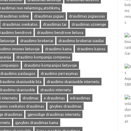
raudimas nuo nelaimingų atsitikimų
draudimas online
draudimas pigiau
draudimas pigiausias
draudimas sveikatos
draudimas tai
draudimas uzsienyje
raudimo bendrovė
draudimo bendrove lietuva
lietuvoje
draudimo brokeriai
draudimo brokeriai siauliai
udimo imones lietuvoje
draudimo kaina
draudimo kainos
panija
draudimo kompanija compensa
kompanijos
draudimo kompanijos lietuvoje
draudimo paslaugos
draudimo perrasymas
draudimo skaiciuokle bta
draudimo skaiciuokle internetu
draudimu skaiciuokle
drauskis internetu
i internetu
drudimas
e draudimas
edraudimas
pinis sveikatos draudimas
givybes draudimas
ige draudimas
gjensidige draudimas internetu
ernetu
gyvybes draudimas kaina
audimo skaiciuokle
hansa gyvybės draudimas