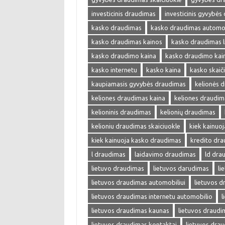
investicinis draudimas
investicinis gyvybės
kasko draudimas
kasko draudimas automob
kasko draudimas kainos
kasko draudimas l
kasko draudimo kaina
kasko draudimo kai
kasko internetu
kasko kaina
kasko skaič
kaupiamasis gyvybės draudimas
kelionės 
keliones draudimas kaina
keliones draudim
kelioninis draudimas
kelionių draudimas
kelioniu draudimas skaiciuokle
kiek kainuo
kiek kainuoja kasko draudimas
kredito dr
l draudimas
laidavimo draudimas
ld dra
lietuvo draudimas
lietuvos darudimas
li
lietuvos draudimas automobiliui
lietuvos 
lietuvos draudimas internetu automobilio
l
lietuvos draudimas kaunas
lietuvos draudi
lietuvos draudimas kontaktai
lietuvos drau