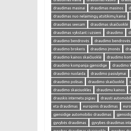
draudimas masinai
draudimas masinos
d
draudimas nuo nelaimingų atsitikimų kaina
draudimas seesam
draudimas skaičiuoklė
draudimas vykstant i uzsieni
draudimo
d
draudimo bendrovės
draudimo bendrovės 
draudimo brokeris
draudimo įmonės
dra
draudimo kainos skaičiuoklė
draudimo kom
draudimo kompanija gjensidige
draudimo 
draudimo nuolaida
draudimo pasiulymai
draudimo polisas
draudimo skaičiuoklė
draudimo skaiciuokles
draudimu kainos
drauskis internetu pigiau
drausti automobil
eta draudimas
europinis draudimas
euro
gjensidige automobilio draudimas
gjensid
gyvybės draudimas
gyvybes draudimas int
gyvybes draudimas skaiciuokle
gyvybes dr