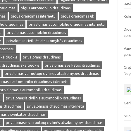
pas
draudimas
pigus automobilio draudimas
mas
pigus draudimas internetu
pigus draudimas uk
Koki
lio draudimas
privalomas automobilio draudimas internetu
Dide
e
privalomas automobiliu draudimas
spr
e
privalomas civilinės atsakomybės draudimas
Vand
internetu
gen
kaiciuokle
privalomas draudimas
 draudimas skaiciuokle
privalomas sveikatos draudimas
Gręž
privalomas vairuotoju civilines atsakomybes draudimas
Nuge
lomasis automobilio draudimas internetu
privalomasis automobiliu draudimas
s
privalomasis civilinis automobilio draudimas
Geri
is draudimas
privalomasis draudimas internetu
omasis sveikatos draudimas
Nuo
s
privalomasis vairuotojų civilinės atsakomybės draudimas
s draudimas skaiciuokle
privalomojo draudimo skaiciuokle