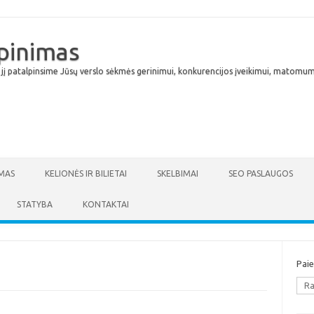
lpinimas
 jį patalpinsime Jūsų verslo sėkmės gerinimui, konkurencijos įveikimui, matomumu
Skip to content
MAS
KELIONĖS IR BILIETAI
SKELBIMAI
SEO PASLAUGOS
STATYBA
KONTAKTAI
Pai