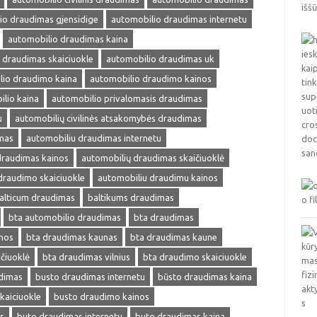
io draudimas gjensidige
automobilio draudimas internetu
automobilio draudimas kaina
 draudimas skaiciuokle
automobilio draudimas uk
lio draudimo kaina
automobilio draudimo kainos
lio kaina
automobilio privalomasis draudimas
u
automobilių civilinės atsakomybės draudimas
mas
automobiliu draudimas internetu
draudimas kainos
automobilių draudimas skaičiuoklė
draudimo skaiciuokle
automobiliu draudimu kainos
alticum draudimas
baltikums draudimas
bta automobilio draudimas
bta draudimas
nos
bta draudimas kaunas
bta draudimas kaune
čiuoklė
bta draudimas vilnius
bta draudimo skaiciuokle
dimas
busto draudimas internetu
būsto draudimas kaina
kaiciuokle
busto draudimo kainos
s
buto draudimas internetu
buto draudimas kaina