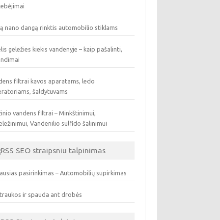
tebėjimai
ą nano dangą rinktis automobilio stiklams
lis geležies kiekis vandenyje – kaip pašalinti,
endimai
ens filtrai kavos aparatams, ledo
eratoriams, šaldytuvams
inio vandens filtrai – Minkštinimui,
ležinimui, Vandenilio sulfido šalinimui
SEO straipsniu talpinimas
ausias pasirinkimas – Automobilių supirkimas
traukos ir spauda ant drobės