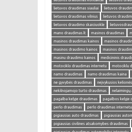
lietuvos draudimas siauliai
lietuvos draudim
lietuvos draudimas vilnius
lietuvos draudim
lietuvos draudimo skaiciuokle
lietuvosdra
mano draudimas.lt
masinos draudimas
m
masinos draudimas kainos
masinos draudim
masinos draudimo kainos
masinos draudim
masinu draudimo kainos
medicininis draud
motociklo draudimas internetu
motociklu 
namo draudimas
namo draudimas kaina
ne gyvybės draudimas
neįvykusios kelionė
nekilnojamojo turto draudimas
nelaimingų 
pagalba kelyje draudimas
pagalbos kelyje
perlo draudimas
perlo draudimas internetu
pigiausias auto draudimas
pigiausias auto
pigiausias civilines atsakomybes draudimas
pigiausias draudimas automobiliui internetu