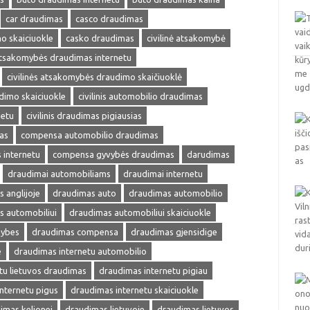
car draudimas
casco draudimas
o skaiciuokle
casko draudimas
civilinė atsakomybė
 atsakomybės draudimas internetu
civilinės atsakomybės draudimo skaičiuoklė
udimo skaiciuokle
civilinis automobilio draudimas
netu
civilinis draudimas pigiausias
as
compensa automobilio draudimas
internetu
compensa gyvybės draudimas
darudimas
draudimai automobiliams
draudimai internetu
 anglijoje
draudimas auto
draudimas automobilio
s automobiliui
draudimas automobiliui skaiciuokle
mybes
draudimas compensa
draudimas gjensidige
e
draudimas internetu automobilio
tu lietuvos draudimas
draudimas internetu pigiau
nternetu pigus
draudimas internetu skaiciuokle
imas kelionei
draudimas lietuvoje
draudimas lietuvos