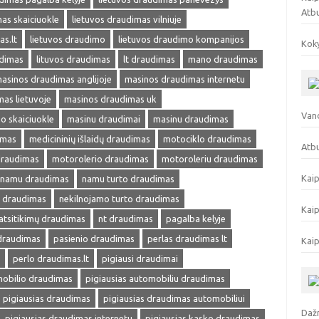
Atb
as skaiciuokle
lietuvos draudimas vilniuje
as.lt
lietuvos draudimo
lietuvos draudimo kompanijos
Koky
udimas
lituvos draudimas
lt draudimas
mano draudimas
asinos draudimas anglijoje
masinos draudimas internetu
as lietuvoje
masinos draudimas uk
Vand
o skaiciuokle
masinu draudimai
masinu draudimas
imas
medicininių išlaidų draudimas
motociklo draudimas
Atbu
draudimas
motorolerio draudimas
motoroleriu draudimas
Kaip
namu draudimas
namu turto draudimas
s draudimas
nekilnojamo turto draudimas
Kaip
atsitikimų draudimas
nt draudimas
pagalba kelyje
 draudimas
pasienio draudimas
perlas draudimas lt
Kaip
perlo draudimas.lt
pigiausi draudimai
mobilio draudimas
pigiausias automobiliu draudimas
pigiausias draudimas
pigiausias draudimas automobiliui
Dažn
pigiausias draudimas internetu
pigiausias kasko draudimas