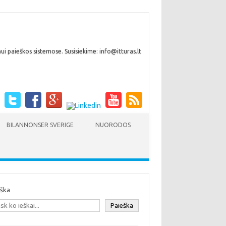
i paieškos sistemose. Susisiekime: info@itturas.lt
BILANNONSER SVERIGE
NUORODOS
eška
Paieška