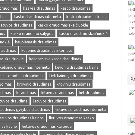
 draudimas
kas yra draudimas
kasco draudimas
iliui
kasko draudimas internetu
kasko draudimas kaina
ietuvos draudimas
kasko draudimas skaičiuoklė
nos
kasko draudimo salygos
kasko draudimo skaičiuoklė
iuoklė
kaupiamasis draudimas
draudimas
kelionės draudimas internetu
as skaiciuokle
keliones sveikatos draudimas
kelionių draudimas internetu
kelionių draudimas kaina
ja automobilio draudimas
kiek kainuoja draudimas
P
audimas
krovinio draudimas
kroviniu draudimas
udimas
ldraudimas
letuvos draudimas
liet draudimas
etuvos draudima
lietuvos draudimas
draudimas gyvybes draudimas
lietuvos draudimas internetu
ietuvos draudimas kainos
lietuvos draudimas kasko
mas kaune
lietuvos draudimas klaipeda
Kaip
dimas pagalba kelyje
lietuvos draudimas panevezys