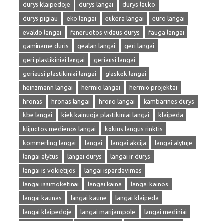
durys klaipedoje
durys langai
durys lauko
durys pigiau
eko langai
eukera langai
euro langai
evaldo langai
faneruotos vidaus durys
fauga langai
gaminame duris
gealan langai
geri langai
geri plastikiniai langai
geriausi langai
geriausi plastikiniai langai
glaskek langai
heinzmann langai
hermio langai
hermio projektai
hronas
hronas langai
hrono langai
kambarines durys
kbe langai
kiek kainuoja plastikiniai langai
klaipeda
klijuotos medienos langai
kokius langus rinktis
kommerling langai
langai
langai akcija
langai alytuje
langai alytus
langai durys
langai ir durys
langai is vokietijos
langai ispardavimas
langai issimoketinai
langai kaina
langai kainos
langai kaunas
langai kaune
langai klaipeda
langai klaipedoje
langai marijampole
langai mediniai