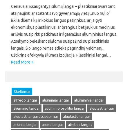
Geriausiai išsaugantys šilumą langai – plastikiniai Svarstant
atsinaujinti ar statant savo gyvenamąją vietą „nuo nulio“
iškila dilema ką ir kokius langus pasirinkus, ar įsigyti
ekonomiškus plastikinius, ar brangius bet jaukius medinius
ar išvis nusipirkti patikimus ir ilgaamžius aliumininius langus.
Atsakymo beieškant siūlome susipažinti su plastikiniais
langais. Šio lango rėmas atlieka pagrindinį vaidmenį,
užtikrina efektyvią šilumos izoliaciją. Plastikiniai langai…
Read More »
Skelbimai
alfredo langai
aliuminiai langai
aliumininiai langai
aliuminio langai
aliuminio profilio langai
aluplast langai
aluplast langai atsiliepimai
aluplasto langai
arkiniai langai
aruno langai
ateities langas