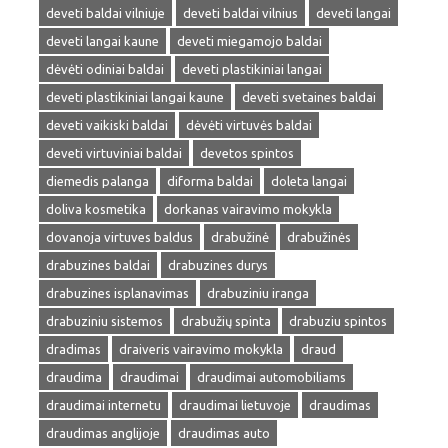
deveti baldai vilniuje
deveti baldai vilnius
deveti langai
deveti langai kaune
deveti miegamojo baldai
dėvėti odiniai baldai
deveti plastikiniai langai
deveti plastikiniai langai kaune
deveti svetaines baldai
deveti vaikiski baldai
dėvėti virtuvės baldai
deveti virtuviniai baldai
devetos spintos
diemedis palanga
diforma baldai
doleta langai
doliva kosmetika
dorkanas vairavimo mokykla
dovanoja virtuves baldus
drabužinė
drabužinės
drabuzines baldai
drabuzines durys
drabuzines isplanavimas
drabuziniu iranga
drabuziniu sistemos
drabužių spinta
drabuziu spintos
dradimas
draiveris vairavimo mokykla
draud
draudima
draudimai
draudimai automobiliams
draudimai internetu
draudimai lietuvoje
draudimas
draudimas anglijoje
draudimas auto