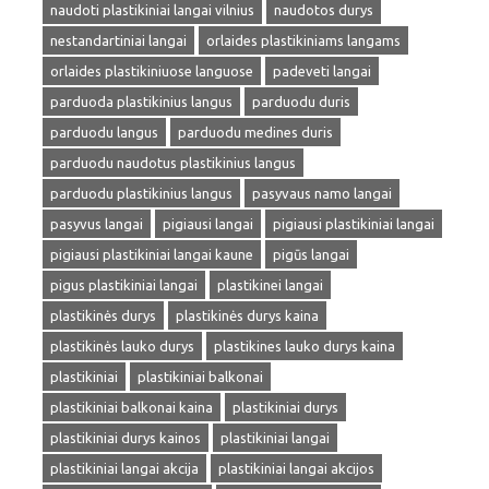
naudoti plastikiniai langai vilnius
naudotos durys
nestandartiniai langai
orlaides plastikiniams langams
orlaides plastikiniuose languose
padeveti langai
parduoda plastikinius langus
parduodu duris
parduodu langus
parduodu medines duris
parduodu naudotus plastikinius langus
parduodu plastikinius langus
pasyvaus namo langai
pasyvus langai
pigiausi langai
pigiausi plastikiniai langai
pigiausi plastikiniai langai kaune
pigūs langai
pigus plastikiniai langai
plastikinei langai
plastikinės durys
plastikinės durys kaina
plastikinės lauko durys
plastikines lauko durys kaina
plastikiniai
plastikiniai balkonai
plastikiniai balkonai kaina
plastikiniai durys
plastikiniai durys kainos
plastikiniai langai
plastikiniai langai akcija
plastikiniai langai akcijos