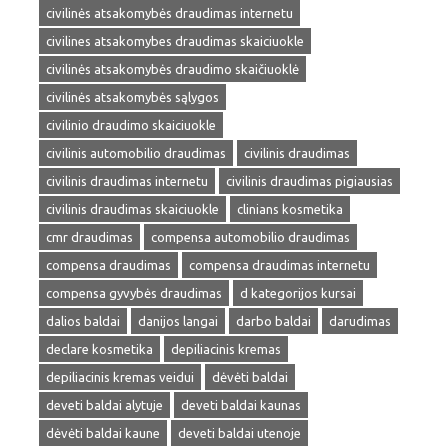
civilinės atsakomybės draudimas internetu
civilines atsakomybes draudimas skaiciuokle
civilinės atsakomybės draudimo skaičiuoklė
civilinės atsakomybės sąlygos
civilinio draudimo skaiciuokle
civilinis automobilio draudimas
civilinis draudimas
civilinis draudimas internetu
civilinis draudimas pigiausias
civilinis draudimas skaiciuokle
clinians kosmetika
cmr draudimas
compensa automobilio draudimas
compensa draudimas
compensa draudimas internetu
compensa gyvybės draudimas
d kategorijos kursai
dalios baldai
danijos langai
darbo baldai
darudimas
declare kosmetika
depiliacinis kremas
depiliacinis kremas veidui
dėvėti baldai
deveti baldai alytuje
deveti baldai kaunas
dėvėti baldai kaune
deveti baldai utenoje