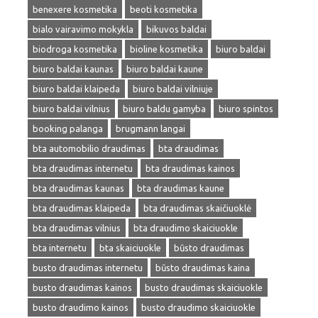
benexere kosmetika
beoti kosmetika
bialo vairavimo mokykla
bikuvos baldai
biodroga kosmetika
bioline kosmetika
biuro baldai
biuro baldai kaunas
biuro baldai kaune
biuro baldai klaipeda
biuro baldai vilniuje
biuro baldai vilnius
biuro baldu gamyba
biuro spintos
booking palanga
brugmann langai
bta automobilio draudimas
bta draudimas
bta draudimas internetu
bta draudimas kainos
bta draudimas kaunas
bta draudimas kaune
bta draudimas klaipeda
bta draudimas skaičiuoklė
bta draudimas vilnius
bta draudimo skaiciuokle
bta internetu
bta skaiciuokle
būsto draudimas
busto draudimas internetu
būsto draudimas kaina
busto draudimas kainos
busto draudimas skaiciuokle
busto draudimo kainos
busto draudimo skaiciuokle