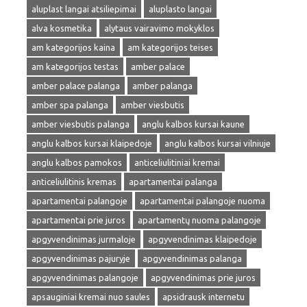
aluplast langai atsiliepimai
aluplasto langai
alva kosmetika
alytaus vairavimo mokyklos
am kategorijos kaina
am kategorijos teises
am kategorijos testas
amber palace
amber palace palanga
amber palanga
amber spa palanga
amber viesbutis
amber viesbutis palanga
anglu kalbos kursai kaune
anglu kalbos kursai klaipedoje
anglu kalbos kursai vilniuje
anglu kalbos pamokos
anticeliulitiniai kremai
anticeliulitinis kremas
apartamentai palanga
apartamentai palangoje
apartamentai palangoje nuoma
apartamentai prie juros
apartamentų nuoma palangoje
apgyvendinimas jurmaloje
apgyvendinimas klaipedoje
apgyvendinimas pajuryje
apgyvendinimas palanga
apgyvendinimas palangoje
apgyvendinimas prie juros
apsauginiai kremai nuo saules
apsidrausk internetu