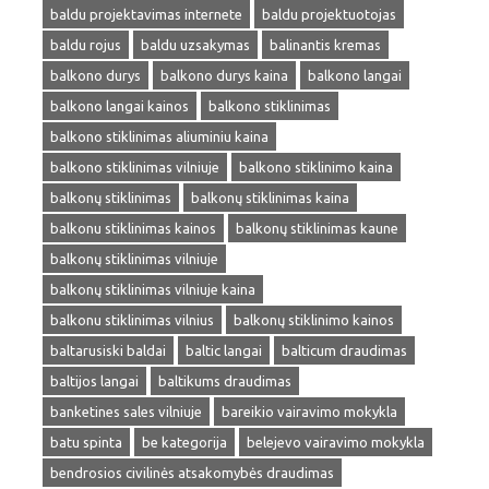
baldu projektavimas internete
baldu projektuotojas
baldu rojus
baldu uzsakymas
balinantis kremas
balkono durys
balkono durys kaina
balkono langai
balkono langai kainos
balkono stiklinimas
balkono stiklinimas aliuminiu kaina
balkono stiklinimas vilniuje
balkono stiklinimo kaina
balkonų stiklinimas
balkonų stiklinimas kaina
balkonu stiklinimas kainos
balkonų stiklinimas kaune
balkonų stiklinimas vilniuje
balkonų stiklinimas vilniuje kaina
balkonu stiklinimas vilnius
balkonų stiklinimo kainos
baltarusiski baldai
baltic langai
balticum draudimas
baltijos langai
baltikums draudimas
banketines sales vilniuje
bareikio vairavimo mokykla
batu spinta
be kategorija
belejevo vairavimo mokykla
bendrosios civilinės atsakomybės draudimas