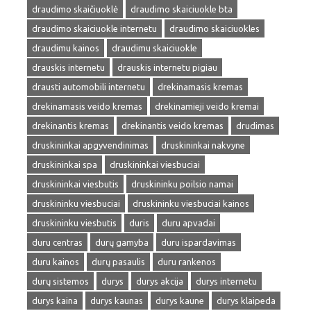
draudimo skaičiuoklė
draudimo skaiciuokle bta
draudimo skaiciuokle internetu
draudimo skaiciuokles
draudimu kainos
draudimu skaiciuokle
drauskis internetu
drauskis internetu pigiau
drausti automobili internetu
drekinamasis kremas
drekinamasis veido kremas
drekinamieji veido kremai
drekinantis kremas
drekinantis veido kremas
drudimas
druskininkai apgyvendinimas
druskininkai nakvyne
druskininkai spa
druskininkai viesbuciai
druskininkai viesbutis
druskininku poilsio namai
druskininku viesbuciai
druskininku viesbuciai kainos
druskininku viesbutis
duris
duru apvadai
duru centras
durų gamyba
duru ispardavimas
duru kainos
durų pasaulis
duru rankenos
durų sistemos
durys
durys akcija
durys internetu
durys kaina
durys kaunas
durys kaune
durys klaipeda