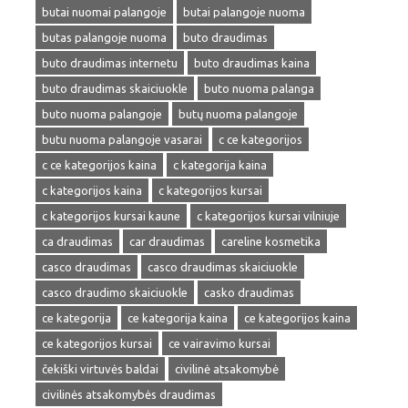
butai nuomai palangoje
butai palangoje nuoma
butas palangoje nuoma
buto draudimas
buto draudimas internetu
buto draudimas kaina
buto draudimas skaiciuokle
buto nuoma palanga
buto nuoma palangoje
butų nuoma palangoje
butu nuoma palangoje vasarai
c ce kategorijos
c ce kategorijos kaina
c kategorija kaina
c kategorijos kaina
c kategorijos kursai
c kategorijos kursai kaune
c kategorijos kursai vilniuje
ca draudimas
car draudimas
careline kosmetika
casco draudimas
casco draudimas skaiciuokle
casco draudimo skaiciuokle
casko draudimas
ce kategorija
ce kategorija kaina
ce kategorijos kaina
ce kategorijos kursai
ce vairavimo kursai
čekiški virtuvės baldai
civilinė atsakomybė
civilinės atsakomybės draudimas