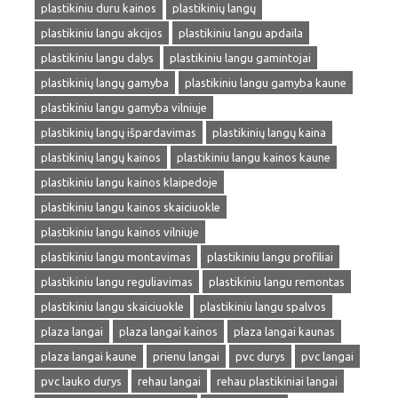
plastikiniu duru kainos
plastikinių langų
plastikiniu langu akcijos
plastikiniu langu apdaila
plastikiniu langu dalys
plastikiniu langu gamintojai
plastikinių langų gamyba
plastikiniu langu gamyba kaune
plastikiniu langu gamyba vilniuje
plastikinių langų išpardavimas
plastikinių langų kaina
plastikinių langų kainos
plastikiniu langu kainos kaune
plastikiniu langu kainos klaipedoje
plastikiniu langu kainos skaiciuokle
plastikiniu langu kainos vilniuje
plastikiniu langu montavimas
plastikiniu langu profiliai
plastikiniu langu reguliavimas
plastikiniu langu remontas
plastikiniu langu skaiciuokle
plastikiniu langu spalvos
plaza langai
plaza langai kainos
plaza langai kaunas
plaza langai kaune
prienu langai
pvc durys
pvc langai
pvc lauko durys
rehau langai
rehau plastikiniai langai