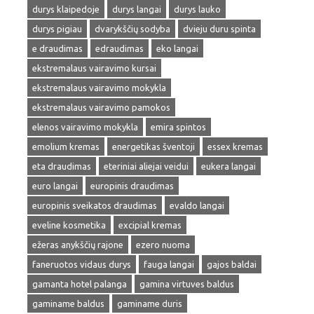
durys klaipedoje
durys langai
durys lauko
durys pigiau
dvarykščių sodyba
dvieju duru spinta
e draudimas
edraudimas
eko langai
ekstremalaus vairavimo kursai
ekstremalaus vairavimo mokykla
ekstremalaus vairavimo pamokos
elenos vairavimo mokykla
emira spintos
emolium kremas
energetikas šventoji
essex kremas
eta draudimas
eteriniai aliejai veidui
eukera langai
euro langai
europinis draudimas
europinis sveikatos draudimas
evaldo langai
eveline kosmetika
excipial kremas
ežeras anykščių rajone
ezero nuoma
faneruotos vidaus durys
fauga langai
gajos baldai
gamanta hotel palanga
gamina virtuves baldus
gaminame baldus
gaminame duris