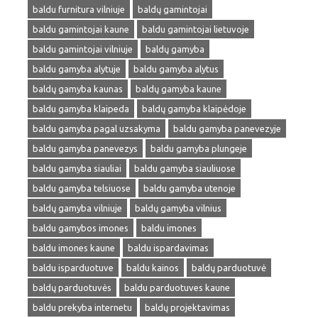
baldu furnitura vilniuje
baldų gamintojai
baldu gamintojai kaune
baldu gamintojai lietuvoje
baldu gamintojai vilniuje
baldų gamyba
baldu gamyba alytuje
baldu gamyba alytus
baldų gamyba kaunas
baldų gamyba kaune
baldu gamyba klaipeda
baldų gamyba klaipėdoje
baldu gamyba pagal uzsakyma
baldu gamyba panevezyje
baldu gamyba panevezys
baldu gamyba plungeje
baldu gamyba siauliai
baldu gamyba siauliuose
baldu gamyba telsiuose
baldu gamyba utenoje
baldų gamyba vilniuje
baldų gamyba vilnius
baldu gamybos imones
baldu imones
baldu imones kaune
baldu ispardavimas
baldu isparduotuve
baldu kainos
baldų parduotuvė
baldų parduotuvės
baldu parduotuves kaune
baldu prekyba internetu
baldų projektavimas