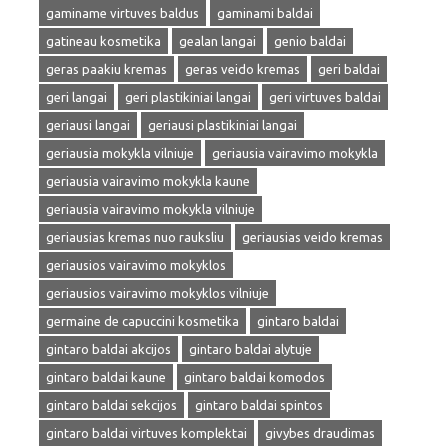
gaminame virtuves baldus
gaminami baldai
gatineau kosmetika
gealan langai
genio baldai
geras paakiu kremas
geras veido kremas
geri baldai
geri langai
geri plastikiniai langai
geri virtuves baldai
geriausi langai
geriausi plastikiniai langai
geriausia mokykla vilniuje
geriausia vairavimo mokykla
geriausia vairavimo mokykla kaune
geriausia vairavimo mokykla vilniuje
geriausias kremas nuo rauksliu
geriausias veido kremas
geriausios vairavimo mokyklos
geriausios vairavimo mokyklos vilniuje
germaine de capuccini kosmetika
gintaro baldai
gintaro baldai akcijos
gintaro baldai alytuje
gintaro baldai kaune
gintaro baldai komodos
gintaro baldai sekcijos
gintaro baldai spintos
gintaro baldai virtuves komplektai
givybes draudimas