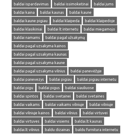
baldai ispardavimas
baldai issimoketinai
baldai jums
baldai kaina
baldai kaunas
baldai kaune
baldai kaune pigiau
baldai klaipeda
baldai klaipedoje
baldai klasikiniai
baldai lt internetu
baldai miegamojo
baldai namams
baldai pagal užsakymą
baldai pagal uzsakyma kainos
baldai pagal uzsakyma kaunas
baldai pagal uzsakyma kaune
baldai pagal uzsakyma vilnius
baldai panevėžyje
baldai panevezys
baldai pigiau
baldai pigiau internetu
baldai pigu
baldai pigus
baldai siauliuose
baldai spintos
baldai svetainei
baldai svetaines
baldai vaikams
baldai vaikams vilniuje
baldai vilniuje
baldai vilniuje kainos
baldai vilnius
baldai virtuvei
baldai virtuves
baldai visiems
baldai.lt kaunas
baldai.lt vilnius
baldu dizainas
baldu furnitura internetu