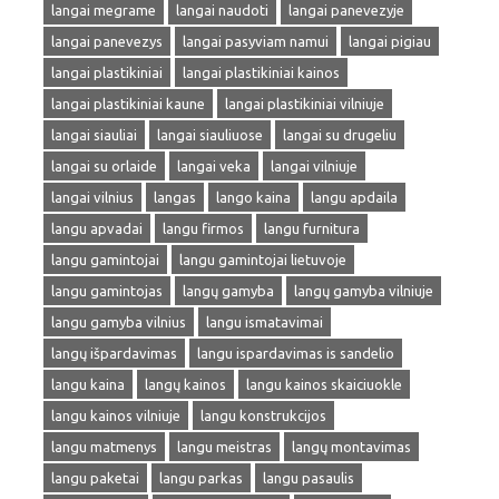
langai megrame
langai naudoti
langai panevezyje
langai panevezys
langai pasyviam namui
langai pigiau
langai plastikiniai
langai plastikiniai kainos
langai plastikiniai kaune
langai plastikiniai vilniuje
langai siauliai
langai siauliuose
langai su drugeliu
langai su orlaide
langai veka
langai vilniuje
langai vilnius
langas
lango kaina
langu apdaila
langu apvadai
langu firmos
langu furnitura
langu gamintojai
langu gamintojai lietuvoje
langu gamintojas
langų gamyba
langų gamyba vilniuje
langu gamyba vilnius
langu ismatavimai
langų išpardavimas
langu ispardavimas is sandelio
langu kaina
langų kainos
langu kainos skaiciuokle
langu kainos vilniuje
langu konstrukcijos
langu matmenys
langu meistras
langų montavimas
langu paketai
langu parkas
langu pasaulis