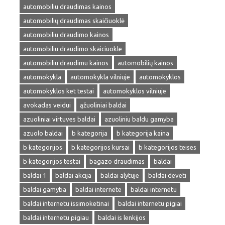
automobiliu draudimas kainos
automobilių draudimas skaičiuoklė
automobiliu draudimo kainos
automobiliu draudimo skaiciuokle
automobiliu draudimu kainos
automobilių kainos
automokykla
automokykla vilniuje
automokyklos
automokyklos ket testai
automokyklos vilniuje
avokadas veidui
ąžuoliniai baldai
azuoliniai virtuves baldai
azuoliniu baldu gamyba
azuolo baldai
b kategorija
b kategorija kaina
b kategorijos
b kategorijos kursai
b kategorijos teises
b kategorijos testai
bagazo draudimas
baldai
baldai 1
baldai akcija
baldai alytuje
baldai deveti
baldai gamyba
baldai internete
baldai internetu
baldai internetu issimoketinai
baldai internetu pigiai
baldai internetu pigiau
baldai is lenkijos