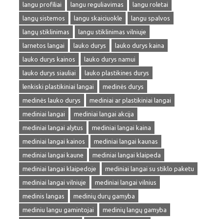
langu profiliai
langu reguliavimas
langu roletai
langų sistemos
langu skaiciuokle
langu spalvos
langų stiklinimas
langu stiklinimas vilniuje
larnetos langai
lauko durys
lauko durys kaina
lauko durys kainos
lauko durys namui
lauko durys siauliai
lauko plastikines durys
lenkiski plastikiniai langai
medinės durys
medinės lauko durys
mediniai ar plastikiniai langai
mediniai langai
mediniai langai akcija
mediniai langai alytus
mediniai langai kaina
mediniai langai kainos
mediniai langai kaunas
mediniai langai kaune
mediniai langai klaipeda
mediniai langai klaipedoje
mediniai langai su stiklo paketu
mediniai langai vilniuje
mediniai langai vilnius
medinis langas
medinių durų gamyba
mediniu langu gamintojai
medinių langų gamyba