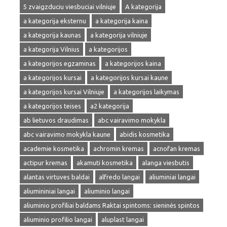
5 zvaigzduciu viesbuciai vilniuje
A kategorija
a kategorija eksternu
a kategorija kaina
a kategorija kaunas
a kategorija vilniuje
a kategorija Vilnius
a kategorijos
a kategorijos egzaminas
a kategorijos kaina
a kategorijos kursai
a kategorijos kursai kaune
a kategorijos kursai Vilniuje
a kategorijos laikymas
a kategorijos teises
a2 kategorija
ab lietuvos draudimas
abc vairavimo mokykla
abc vairavimo mokykla kaune
abidis kosmetika
academie kosmetika
achromin kremas
acnofan kremas
actipur kremas
akamuti kosmetika
alanga viesbutis
alantas virtuves baldai
alfredo langai
aliuminiai langai
aliumininiai langai
aliuminio langai
aliuminio profiliai baldams Raktai spintoms: sieninės spintos
aliuminio profilio langai
aluplast langai