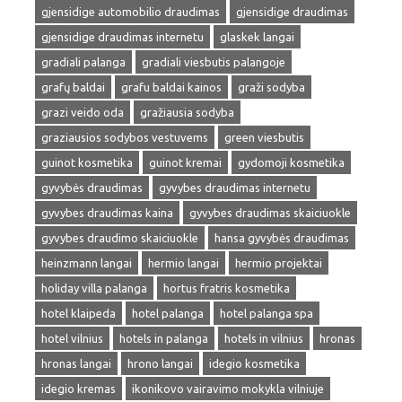
gjensidige automobilio draudimas
gjensidige draudimas
gjensidige draudimas internetu
glaskek langai
gradiali palanga
gradiali viesbutis palangoje
grafų baldai
grafu baldai kainos
graži sodyba
grazi veido oda
gražiausia sodyba
graziausios sodybos vestuvems
green viesbutis
guinot kosmetika
guinot kremai
gydomoji kosmetika
gyvybės draudimas
gyvybes draudimas internetu
gyvybes draudimas kaina
gyvybes draudimas skaiciuokle
gyvybes draudimo skaiciuokle
hansa gyvybės draudimas
heinzmann langai
hermio langai
hermio projektai
holiday villa palanga
hortus fratris kosmetika
hotel klaipeda
hotel palanga
hotel palanga spa
hotel vilnius
hotels in palanga
hotels in vilnius
hronas
hronas langai
hrono langai
idegio kosmetika
idegio kremas
ikonikovo vairavimo mokykla vilniuje