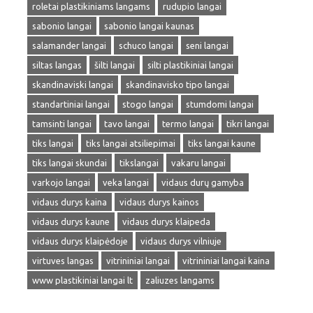
roletai plastikiniams langams
rudupio langai
sabonio langai
sabonio langai kaunas
salamander langai
schuco langai
seni langai
siltas langas
šilti langai
silti plastikiniai langai
skandinaviski langai
skandinavisko tipo langai
standartiniai langai
stogo langai
stumdomi langai
tamsinti langai
tavo langai
termo langai
tikri langai
tiks langai
tiks langai atsiliepimai
tiks langai kaune
tiks langai skundai
tikslangai
vakaru langai
varkojo langai
veka langai
vidaus durų gamyba
vidaus durys kaina
vidaus durys kainos
vidaus durys kaune
vidaus durys klaipeda
vidaus durys klaipėdoje
vidaus durys vilniuje
virtuves langas
vitrininiai langai
vitrininiai langai kaina
www plastikiniai langai lt
zaliuzes langams