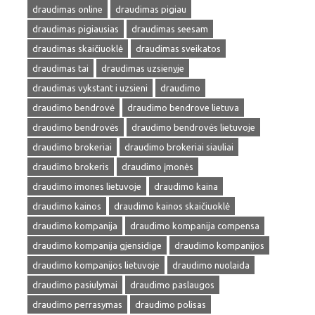
draudimas online
draudimas pigiau
draudimas pigiausias
draudimas seesam
draudimas skaičiuoklė
draudimas sveikatos
draudimas tai
draudimas uzsienyje
draudimas vykstant i uzsieni
draudimo
draudimo bendrovė
draudimo bendrove lietuva
draudimo bendrovės
draudimo bendrovės lietuvoje
draudimo brokeriai
draudimo brokeriai siauliai
draudimo brokeris
draudimo įmonės
draudimo imones lietuvoje
draudimo kaina
draudimo kainos
draudimo kainos skaičiuoklė
draudimo kompanija
draudimo kompanija compensa
draudimo kompanija gjensidige
draudimo kompanijos
draudimo kompanijos lietuvoje
draudimo nuolaida
draudimo pasiulymai
draudimo paslaugos
draudimo perrasymas
draudimo polisas