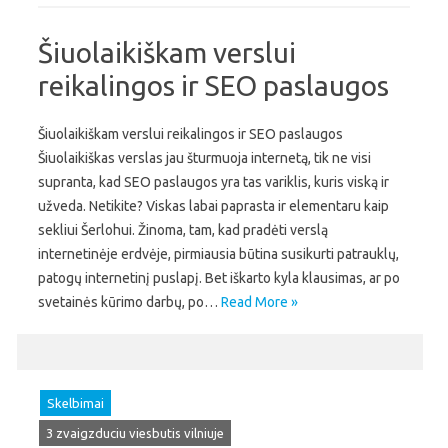
Šiuolaikiškam verslui
reikalingos ir SEO paslaugos
Šiuolaikiškam verslui reikalingos ir SEO paslaugos
Šiuolaikiškas verslas jau šturmuoja internetą, tik ne visi
supranta, kad SEO paslaugos yra tas variklis, kuris viską ir
užveda. Netikite? Viskas labai paprasta ir elementaru kaip
sekliui Šerlohui. Žinoma, tam, kad pradėti verslą
internetinėje erdvėje, pirmiausia būtina susikurti patrauklų,
patogų internetinį puslapį. Bet iškarto kyla klausimas, ar po
svetainės kūrimo darbų, po…
Read More »
Skelbimai
3 zvaigzduciu viesbutis vilniuje