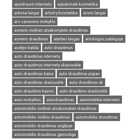
apsidrausti internetu
aquatonale kosmetika
arkiniai langai
artistry kosmetika
aruno langai
arv vairavimo mokykla
asmens civilinės atsakomybės draudimas
asmens draudimas
ateities langas
atostogos palangoje
audėjo baldai
auto draudimas
auto draudimas internetu
auto draudimas internetu skaiciuokle
auto draudimas kaina
auto draudimas pigiau
auto draudimas skaiciuokle
auto draudimas uk
auto draudimo kainos
auto draudimo skaičiuoklė
auto mokyklos
autodraudimas
automobiliai internetu
automobilio civilinės atsakomybės draudimas
automobilio civilinis draudimas
automobilio draudimas
automobilio draudimas anglijoje
automobilio draudimas gjensidige