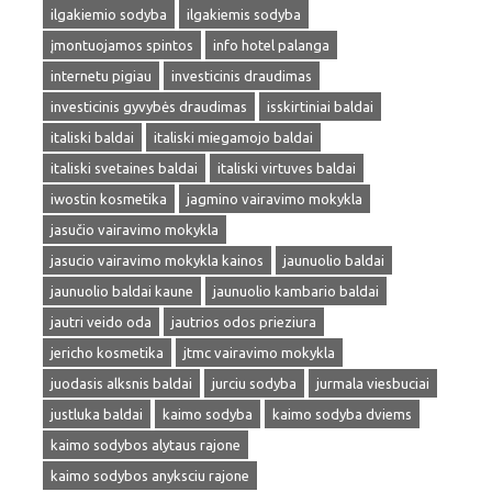
ilgakiemio sodyba
ilgakiemis sodyba
įmontuojamos spintos
info hotel palanga
internetu pigiau
investicinis draudimas
investicinis gyvybės draudimas
isskirtiniai baldai
italiski baldai
italiski miegamojo baldai
italiski svetaines baldai
italiski virtuves baldai
iwostin kosmetika
jagmino vairavimo mokykla
jasučio vairavimo mokykla
jasucio vairavimo mokykla kainos
jaunuolio baldai
jaunuolio baldai kaune
jaunuolio kambario baldai
jautri veido oda
jautrios odos prieziura
jericho kosmetika
jtmc vairavimo mokykla
juodasis alksnis baldai
jurciu sodyba
jurmala viesbuciai
justluka baldai
kaimo sodyba
kaimo sodyba dviems
kaimo sodybos alytaus rajone
kaimo sodybos anyksciu rajone