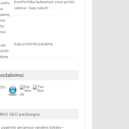
Komfortiška laukiamojo zona grožio
salonui – kaip sukurti
Kaip prižiūrėti patalynę
asidalinimui
SEO paslaugos
 pagerinti geriamojo vandens kokybę –