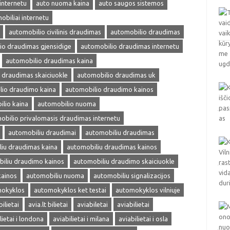
internetu
auto nuoma kaina
auto saugos sistemos
obiliai internetu
automobilio civilinis draudimas
automobilio draudimas
io draudimas gjensidige
automobilio draudimas internetu
automobilio draudimas kaina
 draudimas skaiciuokle
automobilio draudimas uk
lio draudimo kaina
automobilio draudimo kainos
lio kaina
automobilio nuoma
obilio privalomasis draudimas internetu
automobiliu draudimai
automobiliu draudimas
iu draudimas kaina
automobiliu draudimas kainos
iliu draudimo kainos
automobiliu draudimo skaiciuokle
kainos
automobiliu nuoma
automobiliu signalizacijos
okyklos
automokyklos ket testai
automokyklos vilniuje
bilietai
avia.lt bilietai
aviabiletai
aviabilietai
lietai i londona
aviabilietai i milana
aviabilietai i osla