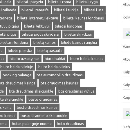
ai i osla
bilietai i paryziu
bilietai i roma
bilietai i ryga
Atb
i i tailanda
bilietai i tenerife
bilietai i turkija
bilietai i usa
Koky
nternetu
bilietai internetu lektuvu
bilietai kaunas londonas
ektuvu pigiau
bilietai lektuvui
bilietai londonas
ietai pigus
bilietai pigus skrydziai
bilietai skrydziai
bilietas i londona
bilietų kainos
bilietu kainos i anglija
Vand
vu
bilietu paieska
bilietų pasaulis
mas
bilietu uzsakymas
biuro baldai
biuro baldai kaunas
Atbu
biuro baldai vilniuje
biuro baldai vilnius
Kaip
booking palanga
bta automobilio draudimas
bta draudimas kainos
bta draudimas kaunas
Kaip
eda
bta draudimas skaičiuoklė
bta draudimas vilnius
Kaip
ta skaiciuokle
būsto draudimas
s kaina
busto draudimas kainos
mo kainos
busto draudimo skaiciuokle
uoma
butas palangoje nuoma
buto draudimas
Dažn