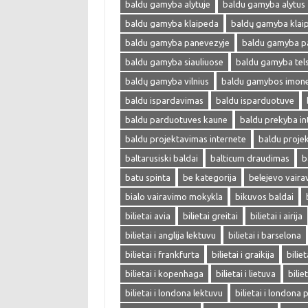
baldu gamyba alytuje
baldu gamyba alytus
baldu gamyba klaipeda
baldų gamyba klai
baldu gamyba panevezyje
baldu gamyba p
baldu gamyba siauliuose
baldu gamyba tel
baldų gamyba vilnius
baldu gamybos imon
baldu ispardavimas
baldu isparduotuve
baldu parduotuves kaune
baldu prekyba in
baldu projektavimas internete
baldu proje
baltarusiski baldai
balticum draudimas
b
batu spinta
be kategorija
belejevo vair
bialo vairavimo mokykla
bikuvos baldai
bilietai avia
bilietai greitai
bilietai i airija
bilietai i anglija lektuvu
bilietai i barselona
bilietai i frankfurta
bilietai i graikija
biliet
bilietai i kopenhaga
bilietai i lietuva
bilie
bilietai i londona lektuvu
bilietai i londona 