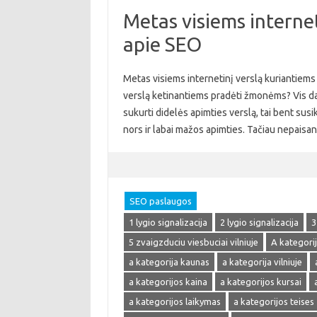
Metas visiems internet
apie SEO
Metas visiems internetinį verslą kuriantiems 
verslą ketinantiems pradėti žmonėms? Vis daugi
sukurti didelės apimties verslą, tai bent susik
nors ir labai mažos apimties. Tačiau nepaisa
SEO paslaugos
1 lygio signalizacija
2 lygio signalizacija
3
5 zvaigzduciu viesbuciai vilniuje
A kategori
a kategorija kaunas
a kategorija vilniuje
a kategorijos kaina
a kategorijos kursai
a kategorijos laikymas
a kategorijos teises