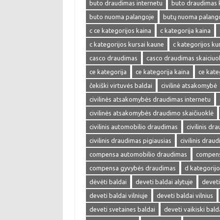
buto draudimas internetu
buto draudimas 
buto nuoma palangoje
butų nuoma palang
c ce kategorijos kaina
c kategorija kaina
c kategorijos kursai kaune
c kategorijos kur
casco draudimas
casco draudimas skaiciuo
ce kategorija
ce kategorija kaina
ce kate
čekiški virtuvės baldai
civilinė atsakomybė
civilinės atsakomybės draudimas internetu
civilinės atsakomybės draudimo skaičiuoklė
civilinis automobilio draudimas
civilinis dr
civilinis draudimas pigiausias
civilinis drau
compensa automobilio draudimas
compens
compensa gyvybės draudimas
d kategorijo
dėvėti baldai
deveti baldai alytuje
deveti
deveti baldai vilniuje
deveti baldai vilnius
deveti svetaines baldai
deveti vaikiski bald