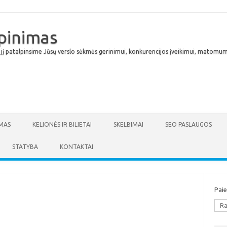
lpinimas
 jį patalpinsime Jūsų verslo sėkmės gerinimui, konkurencijos įveikimui, matomumu
Skip to content
MAS
KELIONĖS IR BILIETAI
SKELBIMAI
SEO PASLAUGOS
STATYBA
KONTAKTAI
Pai