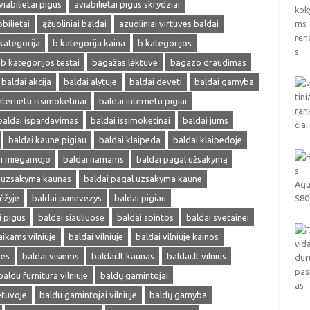
viabilietai pigus
aviabilietai pigus skrydziai
obilietai
ąžuoliniai baldai
azuoliniai virtuves baldai
kategorija
b kategorija kaina
b kategorijos
b kategorijos testai
bagažas lėktuve
bagazo draudimas
baldai akcija
baldai alytuje
baldai deveti
baldai gamyba
nternetu issimoketinai
baldai internetu pigiai
baldai ispardavimas
baldai issimoketinai
baldai jums
baldai kaune pigiau
baldai klaipeda
baldai klaipedoje
ai miegamojo
baldai namams
baldai pagal užsakymą
l uzsakyma kaunas
baldai pagal uzsakyma kaune
ėžyje
baldai panevezys
baldai pigiau
i pigus
baldai siauliuose
baldai spintos
baldai svetainei
aikams vilniuje
baldai vilniuje
baldai vilniuje kainos
ves
baldai visiems
baldai.lt kaunas
baldai.lt vilnius
baldu furnitura vilniuje
baldų gamintojai
etuvoje
baldu gamintojai vilniuje
baldų gamyba