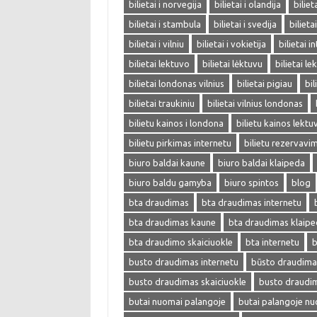
bilietai i norvegija
bilietai i olandija
biliet
bilietai i stambula
bilietai i svedija
bilieta
bilietai i vilniu
bilietai i vokietija
bilietai i
bilietai lektuvo
bilietai lėktuvu
bilietai l
bilietai londonas vilnius
bilietai pigiau
bil
bilietai traukiniu
bilietai vilnius londonas
bilietu kainos i londona
bilietu kainos lektu
bilietu pirkimas internetu
bilietu rezervavi
biuro baldai kaune
biuro baldai klaipeda
biuro baldu gamyba
biuro spintos
blog
bta draudimas
bta draudimas internetu
bta draudimas kaune
bta draudimas klaip
bta draudimo skaiciuokle
bta internetu
b
busto draudimas internetu
būsto draudima
busto draudimas skaiciuokle
busto draudi
butai nuomai palangoje
butai palangoje n