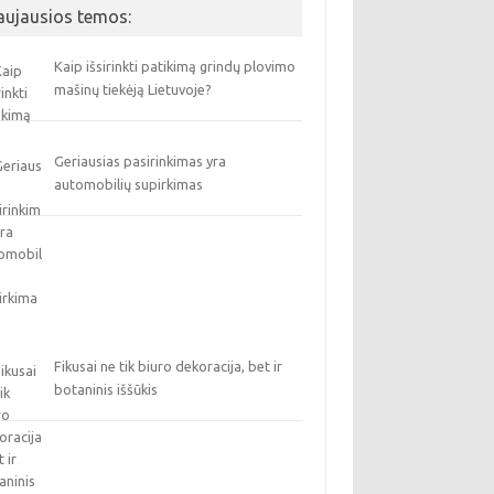
aujausios temos:
Kaip išsirinkti patikimą grindų plovimo
mašinų tiekėją Lietuvoje?
Geriausias pasirinkimas yra
automobilių supirkimas
Fikusai ne tik biuro dekoracija, bet ir
botaninis iššūkis