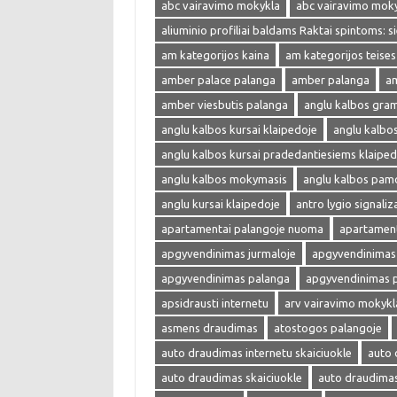
abc vairavimo mokykla
abc vairavimo mok
aliuminio profiliai baldams Raktai spintoms: s
am kategorijos kaina
am kategorijos teises
amber palace palanga
amber palanga
am
amber viesbutis palanga
anglu kalbos gra
anglu kalbos kursai klaipedoje
anglu kalbo
anglu kalbos kursai pradedantiesiems klaiped
anglu kalbos mokymasis
anglu kalbos pam
anglu kursai klaipedoje
antro lygio signaliza
apartamentai palangoje nuoma
apartament
apgyvendinimas jurmaloje
apgyvendinimas 
apgyvendinimas palanga
apgyvendinimas 
apsidrausti internetu
arv vairavimo mokykl
asmens draudimas
atostogos palangoje
auto draudimas internetu skaiciuokle
auto 
auto draudimas skaiciuokle
auto draudima