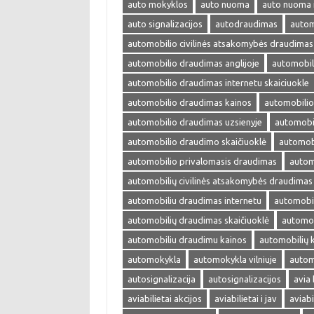
auto mokyklos
auto nuoma
auto nuoma 
auto signalizacijos
autodraudimas
autom
automobilio civilinės atsakomybės draudimas
automobilio draudimas anglijoje
automobil
automobilio draudimas internetu skaiciuokle
automobilio draudimas kainos
automobilio
automobilio draudimas uzsienyje
automobi
automobilio draudimo skaičiuoklė
automobi
automobilio privalomasis draudimas
autom
automobilių civilinės atsakomybės draudimas
automobiliu draudimas internetu
automobil
automobilių draudimas skaičiuoklė
automob
automobiliu draudimu kainos
automobilių 
automokykla
automokykla vilniuje
autom
autosignalizacija
autosignalizacijos
avia 
aviabilietai akcijos
aviabilietai i jav
aviabi