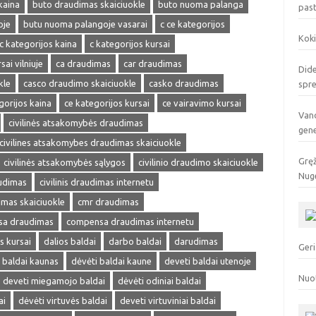
kaina
buto draudimas skaiciuokle
buto nuoma palanga
pas
oje
butu nuoma palangoje vasarai
c ce kategorijos
Koki
c kategorijos kaina
c kategorijos kursai
sai vilniuje
ca draudimas
car draudimas
Dide
kle
casco draudimo skaiciuokle
casko draudimas
spr
gorijos kaina
ce kategorijos kursai
ce vairavimo kursai
Vand
civilinės atsakomybės draudimas
gen
civilines atsakomybes draudimas skaiciuokle
Gręž
civilinės atsakomybės sąlygos
civilinio draudimo skaiciuokle
Nuge
audimas
civilinis draudimas internetu
dimas skaiciuokle
cmr draudimas
a draudimas
compensa draudimas internetu
s kursai
dalios baldai
darbo baldai
darudimas
Geri
 baldai kaunas
dėvėti baldai kaune
deveti baldai utenoje
Nuo
deveti miegamojo baldai
dėvėti odiniai baldai
ai
dėvėti virtuvės baldai
deveti virtuviniai baldai