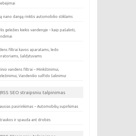
tebėjimai
ą nano dangą rinktis automobilio stiklams
lis geležies kiekis vandenyje – kaip pašalinti,
endimai
ens filtrai kavos aparatams, ledo
eratoriams, šaldytuvams
inio vandens filtrai – Minkštinimui,
ležinimui, Vandenilio sulfido šalinimui
SEO straipsniu talpinimas
ausias pasirinkimas – Automobilių supirkimas
traukos ir spauda ant drobės