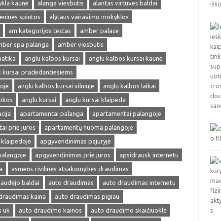
ykla kaune
alanga viesbutis
alantas virtuves baldai
ieninės spintos
alytaus vairavimo mokyklos
am kategorijos testas
amber palace
ber spa palanga
amber viesbutis
matika
anglu kalbos kursai
anglu kalbos kursai kaune
s kursai pradedantiesiems
oje
anglu kalbos kursai vilniuje
anglu kalbos laikai
okos
anglu kursai
anglu kursai klaipeda
cija
apartamentai palanga
apartamentai palangoje
ai prie juros
apartamentų nuoma palangoje
klaipedoje
apgyvendinimas pajuryje
palangoje
apgyvendinimas prie juros
apsidrausk internetu
a
asmens civilinės atsakomybės draudimas
audėjo baldai
auto draudimas
auto draudimas internetu
draudimas kaina
auto draudimas pigiau
s uk
auto draudimo kainos
auto draudimo skaičiuoklė