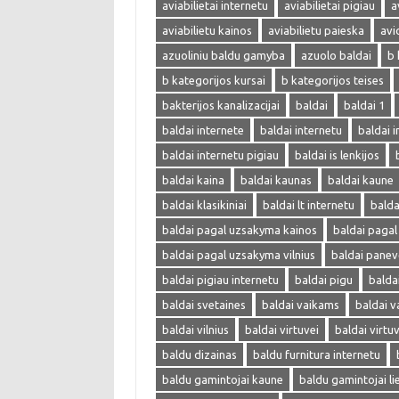
aviabilietai internetu
aviabilietai pigiau
a
aviabilietu kainos
aviabilietu paieska
avi
azuoliniu baldu gamyba
azuolo baldai
b 
b kategorijos kursai
b kategorijos teises
bakterijos kanalizacijai
baldai
baldai 1
baldai internete
baldai internetu
baldai i
baldai internetu pigiau
baldai is lenkijos
baldai kaina
baldai kaunas
baldai kaune
baldai klasikiniai
baldai lt internetu
bald
baldai pagal uzsakyma kainos
baldai paga
baldai pagal uzsakyma vilnius
baldai panev
baldai pigiau internetu
baldai pigu
balda
baldai svetaines
baldai vaikams
baldai v
baldai vilnius
baldai virtuvei
baldai virtu
baldu dizainas
baldu furnitura internetu
baldu gamintojai kaune
baldu gamintojai li