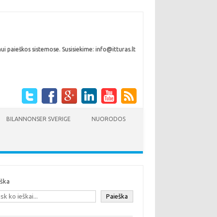
i paieškos sistemose. Susisiekime: info@itturas.lt
BILANNONSER SVERIGE
NUORODOS
eška
Paieška