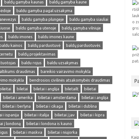
baldų gamyba kaunas
baldų gamyba kaune
pėdoje
baldu gamyba pagal uzsakyma
anevezys
baldu gamyba plungeje
baldu gamyba siauliai
siuose
baldu gamyba utenoje
baldų gamyba vilniuje
es
baldu imones
baldu imones kaune
baldu kainos
baldų parduotuvė
baldų parduotuvės
ternetu
baldų projektavimas
ktuotojas
baldu rojus
baldu uzsakymas
altikums draudimas
bareikio vairavimo mokykla
avimo mokykla
bendrosios civilinės atsakomybės draudimas
P
bileitai
biletai
biletai i anglija
biletailt
bilietai
bilietai i amerika
bilietai i amsterdama
bilietai i anglija
bilietai i berlyna
bilietai i cikaga
bilietai i dublina
ai i ispanija
bilietai i italija
bilietai į jav
bilietai i kipra
tai į londoną
bilietai i londona is kauno
pigus
bilietai i maskva
bilietai i niujorka
Kaip