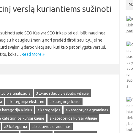
N
inį verslą kuriantiems sužinoti
sužinoti apie SEO Kas yra SEO ir kaip tai gali būti naudinga
au ir daugiau žmonių nori pradėti dirbti sau, t.y., jei ne
urti svajonių darbo vietą sau, kuri taip pat prilygsta verslui,
nt to, koks…
Read More »
 lygio signalizacija
3 zvaigzduciu viesbutis vilniuje
ja
a kategorija eksternu
a kategorija kaina
a kategorija Vilnius
a kategorijos
a kategorijos egzaminas
a kategorijos kursai kaune
a kategorijos kursai Vilniuje
a2 kategorija
ab lietuvos draudimas