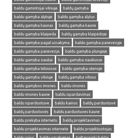
baldu gamintojai vilniuje
baldų gamyba
baldu gamyba alytuje
baldu gamyba alytus
baldų gamyba kaunas
baldų gamyba kaune
baldu gamyba klaipeda
baldų gamyba klaipėdoje
baldu gamyba pagal uzsakyma
baldu gamyba panevezyje
baldu gamyba panevezys
baldu gamyba plungeje
baldu gamyba siauliai
baldu gamyba siauliuose
baldu gamyba telsiuose
baldu gamyba utenoje
baldų gamyba vilniuje
baldų gamyba vilnius
baldu gamybos imones
baldu imones
baldu imones kaune
baldu ispardavimas
baldu isparduotuve
baldu kainos
baldų parduotuvė
baldų parduotuvės
baldu parduotuves kaune
baldu prekyba internetu
baldų projektavimas
baldu projektavimas internete
baldu projektuotojas
baldu rojus
baldu uzsakymas
baltarusiski baldai