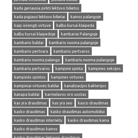
kada geriausia pirkti lektuvo bilietus
kada pigiausi lektuvu bilietai
kainos palangoje
kaip isirengti virtuve
kalbu kursai klaipeda
kalbu kursai klaipedoje
kambariai Palangoje
kambario baldai
kambario nuoma palangoje
kambario pertvara
kambario pertvaros
kambariu nuoma palanga
kambariu nuoma palangoje
kambariu pertvaros
kampinė spinta
kampines sekcijos
kampinės spintos
kampines virtuves
kampiniai virtuves baldai
kanalizacijos bakterijos
kanapa baldai
karmelavos oro uostas
kas yra draudimas
kas yra seo
kasco draudimas
kasko draudimas
kasko draudimas automobiliui
kasko draudimas internetu
kasko draudimas kaina
kasko draudimas kainos
kasko draudimas lietuvos draudimas