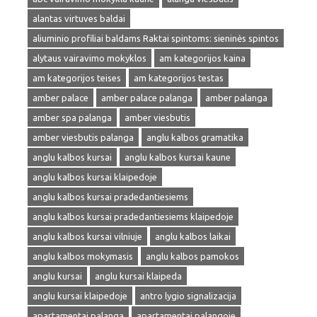
alantas virtuves baldai
aliuminio profiliai baldams Raktai spintoms: sieninės spintos
alytaus vairavimo mokyklos
am kategorijos kaina
am kategorijos teises
am kategorijos testas
amber palace
amber palace palanga
amber palanga
amber spa palanga
amber viesbutis
amber viesbutis palanga
anglu kalbos gramatika
anglu kalbos kursai
anglu kalbos kursai kaune
anglu kalbos kursai klaipedoje
anglu kalbos kursai pradedantiesiems
anglu kalbos kursai pradedantiesiems klaipedoje
anglu kalbos kursai vilniuje
anglu kalbos laikai
anglu kalbos mokymasis
anglu kalbos pamokos
anglu kursai
anglu kursai klaipeda
anglu kursai klaipedoje
antro lygio signalizacija
apartamentai palanga
apartamentai palangoje