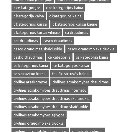
c ce kategorijos
c ce kategorijos kaina
c kategorija kaina
c kategorijos kaina
c kategorijos kursai
c kategorijos kursai kaune
c kategorijos kursai vilniuje
ca draudimas
car draudimas
casco draudimas
casco draudimas skaiciuokle
casco draudimo skaiciuokle
casko draudimas
ce kategorija
ce kategorija kaina
ce kategorijos kaina
ce kategorijos kursai
ce vairavimo kursai
čekiški virtuvės baldai
civilinė atsakomybė
civilinės atsakomybės draudimas
civilinės atsakomybės draudimas internetu
civilines atsakomybes draudimas skaiciuokle
civilinės atsakomybės draudimo skaičiuoklė
civilinės atsakomybės sąlygos
civilinio draudimo skaiciuokle
civilinis automobilio draudimas
civilinis draudimas