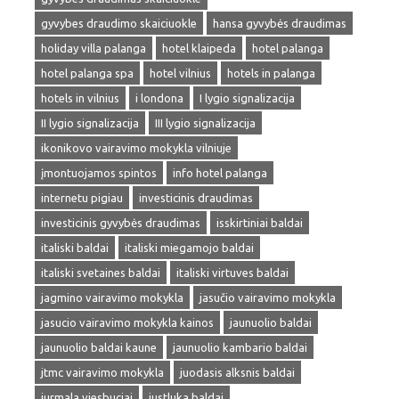
gyvybes draudimo skaiciuokle
hansa gyvybės draudimas
holiday villa palanga
hotel klaipeda
hotel palanga
hotel palanga spa
hotel vilnius
hotels in palanga
hotels in vilnius
i londona
I lygio signalizacija
II lygio signalizacija
III lygio signalizacija
ikonikovo vairavimo mokykla vilniuje
įmontuojamos spintos
info hotel palanga
internetu pigiau
investicinis draudimas
investicinis gyvybės draudimas
isskirtiniai baldai
italiski baldai
italiski miegamojo baldai
italiski svetaines baldai
italiski virtuves baldai
jagmino vairavimo mokykla
jasučio vairavimo mokykla
jasucio vairavimo mokykla kainos
jaunuolio baldai
jaunuolio baldai kaune
jaunuolio kambario baldai
jtmc vairavimo mokykla
juodasis alksnis baldai
jurmala viesbuciai
justluka baldai