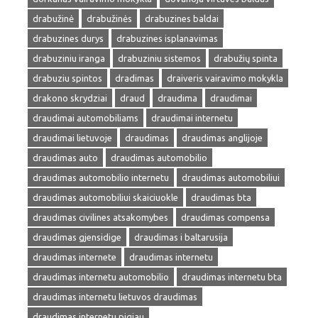
drabužinė
drabužinės
drabuzines baldai
drabuzines durys
drabuzines isplanavimas
drabuziniu iranga
drabuziniu sistemos
drabužių spinta
drabuziu spintos
dradimas
draiveris vairavimo mokykla
drakono skrydziai
draud
draudima
draudimai
draudimai automobiliams
draudimai internetu
draudimai lietuvoje
draudimas
draudimas anglijoje
draudimas auto
draudimas automobilio
draudimas automobilio internetu
draudimas automobiliui
draudimas automobiliui skaiciuokle
draudimas bta
draudimas civilines atsakomybes
draudimas compensa
draudimas gjensidige
draudimas i baltarusija
draudimas internete
draudimas internetu
draudimas internetu automobilio
draudimas internetu bta
draudimas internetu lietuvos draudimas
draudimas internetu pigiau