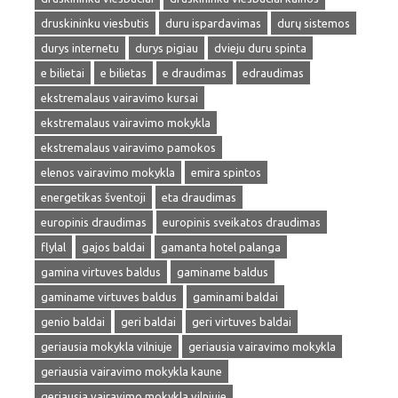
druskininku viesbutis
duru ispardavimas
durų sistemos
durys internetu
durys pigiau
dvieju duru spinta
e bilietai
e bilietas
e draudimas
edraudimas
ekstremalaus vairavimo kursai
ekstremalaus vairavimo mokykla
ekstremalaus vairavimo pamokos
elenos vairavimo mokykla
emira spintos
energetikas šventoji
eta draudimas
europinis draudimas
europinis sveikatos draudimas
flylal
gajos baldai
gamanta hotel palanga
gamina virtuves baldus
gaminame baldus
gaminame virtuves baldus
gaminami baldai
genio baldai
geri baldai
geri virtuves baldai
geriausia mokykla vilniuje
geriausia vairavimo mokykla
geriausia vairavimo mokykla kaune
geriausia vairavimo mokykla vilniuje