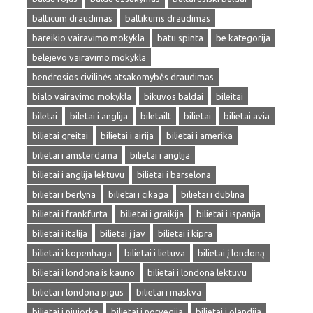
balticum draudimas
baltikums draudimas
bareikio vairavimo mokykla
batu spinta
be kategorija
belejevo vairavimo mokykla
bendrosios civilinės atsakomybės draudimas
bialo vairavimo mokykla
bikuvos baldai
bileitai
biletai
biletai i anglija
biletailt
bilietai
bilietai avia
bilietai greitai
bilietai i airija
bilietai i amerika
bilietai i amsterdama
bilietai i anglija
bilietai i anglija lektuvu
bilietai i barselona
bilietai i berlyna
bilietai i cikaga
bilietai i dublina
bilietai i frankfurta
bilietai i graikija
bilietai i ispanija
bilietai i italija
bilietai į jav
bilietai i kipra
bilietai i kopenhaga
bilietai i lietuva
bilietai į londoną
bilietai i londona is kauno
bilietai i londona lektuvu
bilietai i londona pigus
bilietai i maskva
bilietai i niujorka
bilietai i norvegija
bilietai i olandija