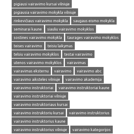
pigiausi vairavimo kursai vilniuje
pigiausia vairavimo mokykla vilniuje
rinkevičiaus vairavimo mokykla
saugaus eismo mokykla
seminarai kaune
siauliu vairavimo mokyklos
sostines vairavimo mokykla
taurages vairavimo mokyklos
teises vairavimo
teisiu laikymas
telsiu vairavimo mokyklos
testai vairavimo
utenos vairavimo mokyklos
vairavimas
vairavimas eksternu
vairavimo
vairavimo abc
vairavimo aiksteles vilniuje
vairavimo akademija
vairavimo instruktoriai
vairavimo instruktoriai kaune
vairavimo instruktoriai vilniuje
vairavimo instruktoriaus kursai
vairavimo instruktoriu kursai
vairavimo instruktorius
vairavimo instruktorius kaune
vairavimo instruktorius vilniuje
vairavimo kategorijos