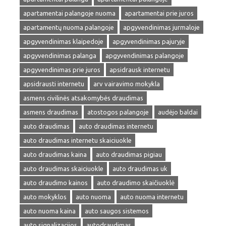
apartamentai palangoje nuoma
apartamentai prie juros
apartamentų nuoma palangoje
apgyvendinimas jurmaloje
apgyvendinimas klaipedoje
apgyvendinimas pajuryje
apgyvendinimas palanga
apgyvendinimas palangoje
apgyvendinimas prie juros
apsidrausk internetu
apsidrausti internetu
arv vairavimo mokykla
asmens civilinės atsakomybės draudimas
asmens draudimas
atostogos palangoje
audėjo baldai
auto draudimas
auto draudimas internetu
auto draudimas internetu skaiciuokle
auto draudimas kaina
auto draudimas pigiau
auto draudimas skaiciuokle
auto draudimas uk
auto draudimo kainos
auto draudimo skaičiuoklė
auto mokyklos
auto nuoma
auto nuoma internetu
auto nuoma kaina
auto saugos sistemos
auto signalizacijos
autodraudimas