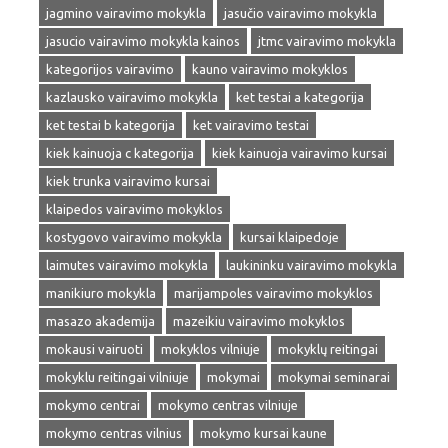
jagmino vairavimo mokykla
jasučio vairavimo mokykla
jasucio vairavimo mokykla kainos
jtmc vairavimo mokykla
kategorijos vairavimo
kauno vairavimo mokyklos
kazlausko vairavimo mokykla
ket testai a kategorija
ket testai b kategorija
ket vairavimo testai
kiek kainuoja c kategorija
kiek kainuoja vairavimo kursai
kiek trunka vairavimo kursai
klaipedos vairavimo mokyklos
kostygovo vairavimo mokykla
kursai klaipedoje
laimutes vairavimo mokykla
laukininku vairavimo mokykla
manikiuro mokykla
marijampoles vairavimo mokyklos
masazo akademija
mazeikiu vairavimo mokyklos
mokausi vairuoti
mokyklos vilniuje
mokyklų reitingai
mokyklu reitingai vilniuje
mokymai
mokymai seminarai
mokymo centrai
mokymo centras vilniuje
mokymo centras vilnius
mokymo kursai kaune