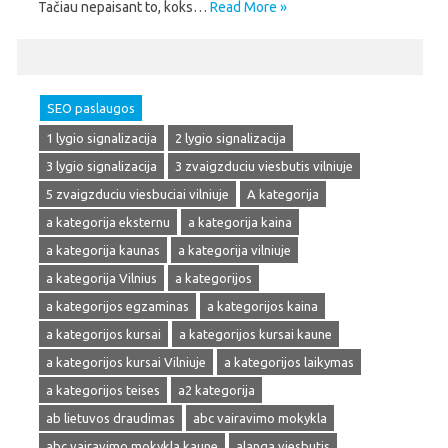
Tačiau nepaisant to, koks…
Read More »
SEO paslaugos
1 lygio signalizacija
2 lygio signalizacija
3 lygio signalizacija
3 zvaigzduciu viesbutis vilniuje
5 zvaigzduciu viesbuciai vilniuje
A kategorija
a kategorija eksternu
a kategorija kaina
a kategorija kaunas
a kategorija vilniuje
a kategorija Vilnius
a kategorijos
a kategorijos egzaminas
a kategorijos kaina
a kategorijos kursai
a kategorijos kursai kaune
a kategorijos kursai Vilniuje
a kategorijos laikymas
a kategorijos teises
a2 kategorija
ab lietuvos draudimas
abc vairavimo mokykla
abc vairavimo mokykla kaune
alanga viesbutis