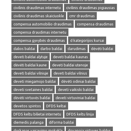
civilinis draudimas internetu
civilinis draudimas pigiausias
civilinis draudimas skaiciuokle
cmr draudimas
compensa automobilio draudimas
compensa draudimas
compensa draudimas internetu
compensa gyvybės draudimas
d kategorijos kursai
dalios baldai
darbo baldai
darudimas
dėvėti baldai
deveti baldai alytuje
deveti baldai kaunas
dėvėti baldai kaune
deveti baldai utenoje
deveti baldai vilniuje
deveti baldai vilnius
deveti miegamojo baldai
dėvėti odiniai baldai
deveti svetaines baldai
deveti vaikiski baldai
dėvėti virtuvės baldai
deveti virtuviniai baldai
devetos spintos
DFDS keltai
DFDS keltu bilietai internetu
DFDS keltu linija
diemedis palanga
diforma baldai
dorkanas vairavimo mokykla
dovanoja virtuves baldus