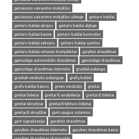
geriausios vairavimo mokyklos
geriausios vairavimo mokyklos vilniuje
gintaro baldai
gintaro baldai akcijos
gintaro baldai alytuje
gintaro baldai kaune
gintaro baldai komodos
gintaro baldai sekcijos
gintaro baldai spintos
gintaro baldai virtuves komplektai
givybes draudimas
gjensidige automobilio draudimas
gjensidige draudimas
gjensidige draudimas internetu
gradiali palanga
gradiali viesbutis palangoje
grafų baldai
grafu baldai kainos
green viesbutis
greitai
greitai bilietai
greitai lt aviabilietai
greitai lt bilietai
greitai skrydziai
greitai.lt lektuvu bilietai
greitai.lt skrydžiai
gsm saugos sistemos
gsm signalizacija
gyvybės draudimas
gyvybes draudimas internetu
gyvybes draudimas kaina
gyvybes draudimas skaiciuokle