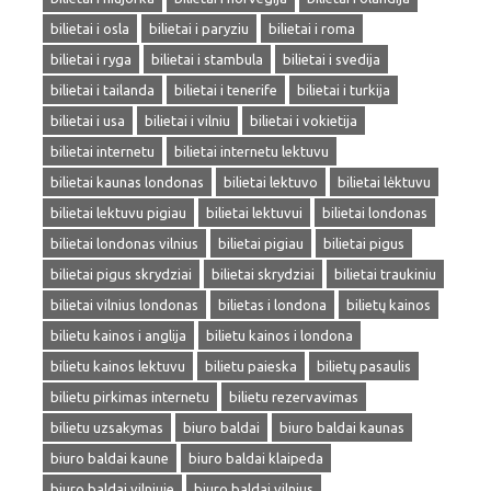
bilietai i osla
bilietai i paryziu
bilietai i roma
bilietai i ryga
bilietai i stambula
bilietai i svedija
bilietai i tailanda
bilietai i tenerife
bilietai i turkija
bilietai i usa
bilietai i vilniu
bilietai i vokietija
bilietai internetu
bilietai internetu lektuvu
bilietai kaunas londonas
bilietai lektuvo
bilietai lėktuvu
bilietai lektuvu pigiau
bilietai lektuvui
bilietai londonas
bilietai londonas vilnius
bilietai pigiau
bilietai pigus
bilietai pigus skrydziai
bilietai skrydziai
bilietai traukiniu
bilietai vilnius londonas
bilietas i londona
bilietų kainos
bilietu kainos i anglija
bilietu kainos i londona
bilietu kainos lektuvu
bilietu paieska
bilietų pasaulis
bilietu pirkimas internetu
bilietu rezervavimas
bilietu uzsakymas
biuro baldai
biuro baldai kaunas
biuro baldai kaune
biuro baldai klaipeda
biuro baldai vilniuje
biuro baldai vilnius