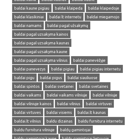
baldai kaune pigiau
baldai klaipeda
baldai klaipedoje
baldai klasikiniai
baldai lt internetu
baldai miegamojo
baldai namams
baldai pagal užsakymą
baldai pagal uzsakyma kainos
baldai pagal uzsakyma kaunas
baldai pagal uzsakyma kaune
baldai pagal uzsakyma vilnius
baldai panevėžyje
baldai panevezys
baldai pigiau
baldai pigiau internetu
baldai pigu
baldai pigus
baldai siauliuose
baldai spintos
baldai svetainei
baldai svetaines
baldai vaikams
baldai vaikams vilniuje
baldai vilniuje
baldai vilniuje kainos
baldai vilnius
baldai virtuvei
baldai virtuves
baldai visiems
baldai.lt kaunas
baldai.lt vilnius
baldu dizainas
baldu furnitura internetu
baldu furnitura vilniuje
baldų gamintojai
baldu gamintojai kaune
baldu gamintojai lietuvoje