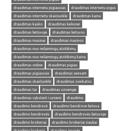
draudimas internetu pigiausias
draudimas internetu pigus
draudimas internetu skaiciuokle
draudimas kaina
draudimas kasko
draudimas kelionei
draudimas lietuvoje
draudimas lietuvos
draudimas masinai
draudimas masinos
draudimas nuo nelaimingų atsitikimų
draudimas nuo nelaimingų atsitikimų kaina
draudimas online
draudimas pigiau
draudimas pigiausias
draudimas seesam
draudimas skaičiuoklė
draudimas sveikatos
draudimas tai
draudimas uzsienyje
draudimas vykstant i uzsieni
draudimo
draudimo bendrovė
draudimo bendrove lietuva
draudimo bendrovės
draudimo bendrovės lietuvoje
draudimo brokeriai
draudimo brokeriai siauliai
draudimo brokeris
draudimo įmonės