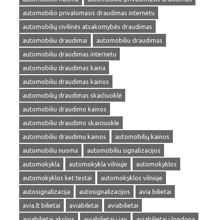
automobilio privalomasis draudimas internetu
automobilių civilinės atsakomybės draudimas
automobiliu draudimai
automobiliu draudimas
automobiliu draudimas internetu
automobiliu draudimas kaina
automobiliu draudimas kainos
automobilių draudimas skaičiuoklė
automobiliu draudimo kainos
automobiliu draudimo skaiciuokle
automobiliu draudimu kainos
automobilių kainos
automobiliu nuoma
automobiliu signalizacijos
automokykla
automokykla vilniuje
automokyklos
automokyklos ket testai
automokyklos vilniuje
autosignalizacija
autosignalizacijos
avia bilietai
avia.lt bilietai
aviabiletai
aviabilietai
aviabilietai akcijos
aviabilietai i jav
aviabilietai i londona