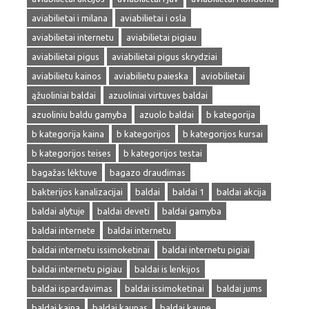
aviabilietai i milana
aviabilietai i osla
aviabilietai internetu
aviabilietai pigiau
aviabilietai pigus
aviabilietai pigus skrydziai
aviabilietu kainos
aviabilietu paieska
aviobilietai
ąžuoliniai baldai
azuoliniai virtuves baldai
azuoliniu baldu gamyba
azuolo baldai
b kategorija
b kategorija kaina
b kategorijos
b kategorijos kursai
b kategorijos teises
b kategorijos testai
bagažas lėktuve
bagazo draudimas
bakterijos kanalizacijai
baldai
baldai 1
baldai akcija
baldai alytuje
baldai deveti
baldai gamyba
baldai internete
baldai internetu
baldai internetu issimoketinai
baldai internetu pigiai
baldai internetu pigiau
baldai is lenkijos
baldai ispardavimas
baldai issimoketinai
baldai jums
baldai kaina
baldai kaunas
baldai kaune