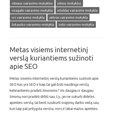
vilniaus vairavimo mokyklos
vilnius mokyklos
visagalis vairavimo mokykla
vitoldas vairavimo mokykla
vrc vairavimo mokykla
zebras vairavimo mokykla
žukausko vairavimo mokykla
zulio vairavimo mokykla
Metas visiems internetinį
verslą kuriantiems sužinoti
apie SEO
Metas visiems internetinį verslą kuriantiems sužinoti apie
SEO Kas yra SEO ir kaip tai gali būti naudinga verslą
ketinantiems pradėti žmonėms? Vis daugiau ir daugiau
žmonių nori pradėti dirbti sau, t.y., jei ne sukurti didelės
apimties verslą, tai bent susikurti svajonių darbo vietą sau,
kuri taip pat prilygsta verslui, nors ir labai mažos apimties.