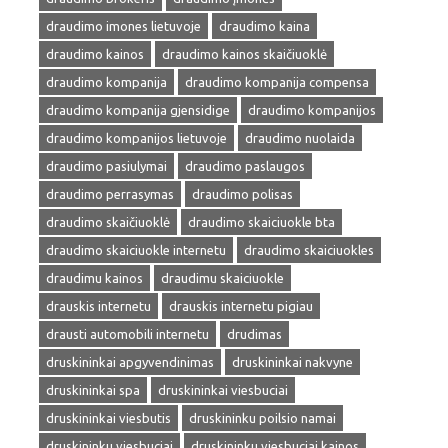
draudimo imones lietuvoje
draudimo kaina
draudimo kainos
draudimo kainos skaičiuoklė
draudimo kompanija
draudimo kompanija compensa
draudimo kompanija gjensidige
draudimo kompanijos
draudimo kompanijos lietuvoje
draudimo nuolaida
draudimo pasiulymai
draudimo paslaugos
draudimo perrasymas
draudimo polisas
draudimo skaičiuoklė
draudimo skaiciuokle bta
draudimo skaiciuokle internetu
draudimo skaiciuokles
draudimu kainos
draudimu skaiciuokle
drauskis internetu
drauskis internetu pigiau
drausti automobili internetu
drudimas
druskininkai apgyvendinimas
druskininkai nakvyne
druskininkai spa
druskininkai viesbuciai
druskininkai viesbutis
druskininku poilsio namai
druskininku viesbuciai
druskininku viesbuciai kainos