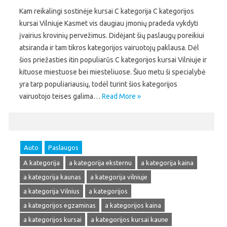
Kam reikalingi sostinėje kursai C kategorija C kategorijos
kursai Vilniuje Kasmet vis daugiau įmonių pradeda vykdyti
įvairius krovinių pervežimus. Didėjant šių paslaugų poreikiui
atsiranda ir tam tikros kategorijos vairuotojų paklausa. Dėl
šios priežasties itin populiarūs C kategorijos kursai Vilniuje ir
kituose miestuose bei miesteliuose. Šiuo metu ši specialybė
yra tarp populiariausių, todėl turint šios kategorijos
vairuotojo teises galima…
Read More »
Auto
Paslaugos
A kategorija
a kategorija eksternu
a kategorija kaina
a kategorija kaunas
a kategorija vilniuje
a kategorija Vilnius
a kategorijos
a kategorijos egzaminas
a kategorijos kaina
a kategorijos kursai
a kategorijos kursai kaune