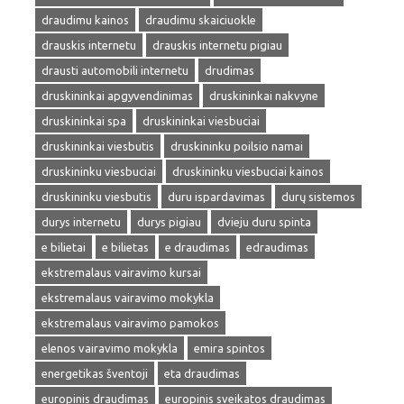
draudimu kainos
draudimu skaiciuokle
drauskis internetu
drauskis internetu pigiau
drausti automobili internetu
drudimas
druskininkai apgyvendinimas
druskininkai nakvyne
druskininkai spa
druskininkai viesbuciai
druskininkai viesbutis
druskininku poilsio namai
druskininku viesbuciai
druskininku viesbuciai kainos
druskininku viesbutis
duru ispardavimas
durų sistemos
durys internetu
durys pigiau
dvieju duru spinta
e bilietai
e bilietas
e draudimas
edraudimas
ekstremalaus vairavimo kursai
ekstremalaus vairavimo mokykla
ekstremalaus vairavimo pamokos
elenos vairavimo mokykla
emira spintos
energetikas šventoji
eta draudimas
europinis draudimas
europinis sveikatos draudimas