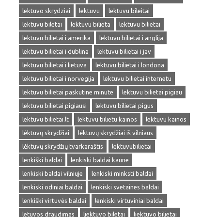
lektuvo skrydziai
lektuvu
lektuvu bileitai
lektuvu biletai
lektuvu bilieta
lektuvu bilietai
lektuvu bilietai i amerika
lektuvu bilietai i anglija
lektuvu bilietai i dublina
lektuvu bilietai i jav
lektuvu bilietai i lietuva
lektuvu bilietai i londona
lektuvu bilietai i norvegija
lektuvu bilietai internetu
lektuvu bilietai paskutine minute
lektuvu bilietai pigiau
lektuvu bilietai pigiausi
lektuvu bilietai pigus
lektuvu bilietai.lt
lektuvu bilietu kainos
lektuvu kainos
lėktuvų skrydžiai
lėktuvų skrydžiai iš vilniaus
lėktuvų skrydžių tvarkaraštis
lektuvubilietai
lenkiški baldai
lenkiski baldai kaune
lenkiski baldai vilniuje
lenkiski minksti baldai
lenkiski odiniai baldai
lenkiski svetaines baldai
lenkiški virtuvės baldai
lenkiski virtuviniai baldai
letuvos draudimas
liektuvo biletai
liektuvo bilietai