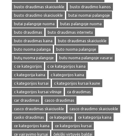
busto draudimas skaiciuokle
busto draudimo kainos
busto draudimo skaiciuokle
butai nuomai palangoje
butai palangoje nuoma
butas palangoje nuoma
buto draudimas
buto draudimas internetu
buto draudimas kaina
buto draudimas skaiciuokle
buto nuoma palanga
buto nuoma palangoje
butų nuoma palangoje
butu nuoma palangoje vasarai
c ce kategorijos
c ce kategorijos kaina
c kategorija kaina
c kategorijos kaina
c kategorijos kursai
c kategorijos kursai kaune
c kategorijos kursai vilniuje
ca draudimas
car draudimas
casco draudimas
casco draudimas skaiciuokle
casco draudimo skaiciuokle
casko draudimas
ce kategorija
ce kategorija kaina
ce kategorijos kaina
ce kategorijos kursai
ce vairavimo kursai
čekiški virtuvės baldai