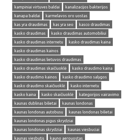
kampiniai virtuves baldai
kanalizacijos bakterijos
kanapa baldai
karmelavos oro uostas
kas yra draudimas
kas yra seo
kasco draudimas
kasko draudimas
kasko draudimas automobiliui
kasko draudimas internetu
kasko draudimas kaina
kasko draudimas kainos
kasko draudimas lietuvos draudimas
kasko draudimas skaičiuoklė
kasko draudimo kaina
kasko draudimo kainos
kasko draudimo salygos
kasko draudimo skaičiuoklė
kasko internetu
kasko kaina
kasko skaičiuoklė
kategorijos vairavimo
kaunas dublinas bilietai
kaunas londonas
kaunas londonas autobusu
kaunas londonas bilietai
kaunas londonas pigus skrydziai
kaunas londonas skrydziai
kaunas viesbuciai
kaunas viesbutis
kauno aerouostas