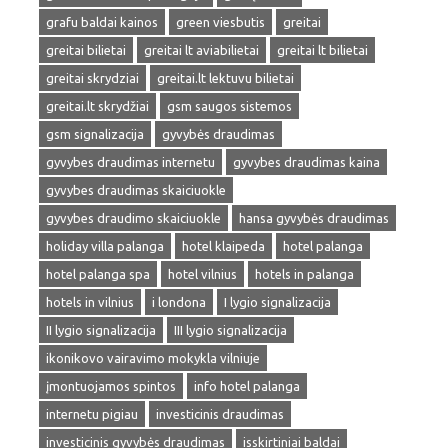
grafu baldai kainos
green viesbutis
greitai
greitai bilietai
greitai lt aviabilietai
greitai lt bilietai
greitai skrydziai
greitai.lt lektuvu bilietai
greitai.lt skrydžiai
gsm saugos sistemos
gsm signalizacija
gyvybės draudimas
gyvybes draudimas internetu
gyvybes draudimas kaina
gyvybes draudimas skaiciuokle
gyvybes draudimo skaiciuokle
hansa gyvybės draudimas
holiday villa palanga
hotel klaipeda
hotel palanga
hotel palanga spa
hotel vilnius
hotels in palanga
hotels in vilnius
i londona
I lygio signalizacija
II lygio signalizacija
III lygio signalizacija
ikonikovo vairavimo mokykla vilniuje
įmontuojamos spintos
info hotel palanga
internetu pigiau
investicinis draudimas
investicinis gyvybės draudimas
isskirtiniai baldai