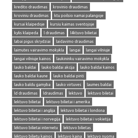
kredito draudimas
krovinio draudimas
kroviniu draudimas
ktu poilsio namai palangoje
kursai klaipedoje
kursiu kaimas sventojoje
kylis klaipeda
l draudimas
l4ktuvo bilietai
labai pigus skrydziai
laidavimo draudimas
laimutes vairavimo mokykla
langai
langai vilniuje
langai vilniuje kainos
laukininku vairavimo mokykla
lauko baldai
lauko baldai akcija
lauko baldai kainos
lauko baldai kaune
lauko baldai pinti
lauko baldu gamyba
lauko virtuves
laumes baldai
ld draudimas
ldraudimas
lektuvo
lektuvo biletai
lektuvo bilietai
lektuvo bilietai i amerika
lektuvo bilietai i anglija
lektuvo bilietai i londona
lektuvo bilietai i norvegija
lektuvo bilietai i vokietija
lėktuvo bilietai internetu
lektuvo bilietas
lėktuvo bilietu kainos
lektuvo kaina
lektuvo nuoma