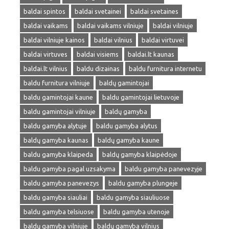
baldai spintos
baldai svetainei
baldai svetaines
baldai vaikams
baldai vaikams vilniuje
baldai vilniuje
baldai vilniuje kainos
baldai vilnius
baldai virtuvei
baldai virtuves
baldai visiems
baldai.lt kaunas
baldai.lt vilnius
baldu dizainas
baldu furnitura internetu
baldu furnitura vilniuje
baldų gamintojai
baldu gamintojai kaune
baldu gamintojai lietuvoje
baldu gamintojai vilniuje
baldų gamyba
baldu gamyba alytuje
baldu gamyba alytus
baldų gamyba kaunas
baldų gamyba kaune
baldu gamyba klaipeda
baldų gamyba klaipėdoje
baldu gamyba pagal uzsakyma
baldu gamyba panevezyje
baldu gamyba panevezys
baldu gamyba plungeje
baldu gamyba siauliai
baldu gamyba siauliuose
baldu gamyba telsiuose
baldu gamyba utenoje
baldų gamyba vilniuje
baldų gamyba vilnius