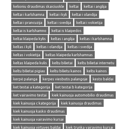
kelioniu draudimas skaiciuokle
keltai
keltai i anglija
keltai i karlshamna
keltai i kyli
keltai i olandija
keltai i prancuzija
keltai i svedija
keltai i vokietija
keltai is karlshamno
keltai is klaipedos
keltai klaipeda kylis
keltas i anglija
keltas i karlshamna
keltas i kyli
keltas i olandija
keltas i svedija
keltas i vokietija
keltas klaipeda karlshamnas
keltas klaipeda kulis
keltu bilietai
keltu bilietai internetu
keltu bilietai pigiau
keltu bilietu kainos
keltu kainos
kerpė palanga
kerpes viesbutis palangoje
kesto baldai
ket testai a kategorija
ket testai b kategorija
ket vairavimo testai
kiek kainuoja automobilio draudimas
kiek kainuoja c kategorija
kiek kainuoja draudimas
kiek kainuoja kasko draudimas
kiek kainuoja vairavimo kursai
kiek kainuoja virtuves baldai
kiek trunka vairavimo kursai