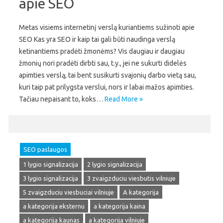
apie SEO
Metas visiems internetinį verslą kuriantiems sužinoti apie
SEO Kas yra SEO ir kaip tai gali būti naudinga verslą
ketinantiems pradėti žmonėms? Vis daugiau ir daugiau
žmonių nori pradėti dirbti sau, t.y., jei ne sukurti didelės
apimties verslą, tai bent susikurti svajonių darbo vietą sau,
kuri taip pat prilygsta verslui, nors ir labai mažos apimties.
Tačiau nepaisant to, koks…
Read More »
SEO paslaugos
1 lygio signalizacija
2 lygio signalizacija
3 lygio signalizacija
3 zvaigzduciu viesbutis vilniuje
5 zvaigzduciu viesbuciai vilniuje
A kategorija
a kategorija eksternu
a kategorija kaina
a kategorija kaunas
a kategorija vilniuje