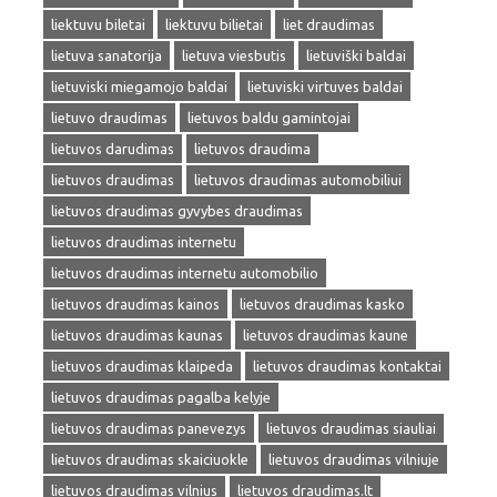
liektuvu biletai
liektuvu bilietai
liet draudimas
lietuva sanatorija
lietuva viesbutis
lietuviški baldai
lietuviski miegamojo baldai
lietuviski virtuves baldai
lietuvo draudimas
lietuvos baldu gamintojai
lietuvos darudimas
lietuvos draudima
lietuvos draudimas
lietuvos draudimas automobiliui
lietuvos draudimas gyvybes draudimas
lietuvos draudimas internetu
lietuvos draudimas internetu automobilio
lietuvos draudimas kainos
lietuvos draudimas kasko
lietuvos draudimas kaunas
lietuvos draudimas kaune
lietuvos draudimas klaipeda
lietuvos draudimas kontaktai
lietuvos draudimas pagalba kelyje
lietuvos draudimas panevezys
lietuvos draudimas siauliai
lietuvos draudimas skaiciuokle
lietuvos draudimas vilniuje
lietuvos draudimas vilnius
lietuvos draudimas.lt