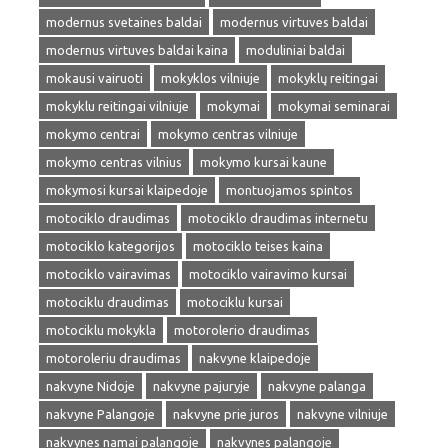
modernus svetaines baldai
modernus virtuves baldai
modernus virtuves baldai kaina
moduliniai baldai
mokausi vairuoti
mokyklos vilniuje
mokyklų reitingai
mokyklu reitingai vilniuje
mokymai
mokymai seminarai
mokymo centrai
mokymo centras vilniuje
mokymo centras vilnius
mokymo kursai kaune
mokymosi kursai klaipedoje
montuojamos spintos
motociklo draudimas
motociklo draudimas internetu
motociklo kategorijos
motociklo teises kaina
motociklo vairavimas
motociklo vairavimo kursai
motociklu draudimas
motociklu kursai
motociklu mokykla
motorolerio draudimas
motoroleriu draudimas
nakvyne klaipedoje
nakvyne Nidoje
nakvyne pajuryje
nakvyne palanga
nakvyne Palangoje
nakvyne prie juros
nakvyne vilniuje
nakvynes namai palangoje
nakvynes palangoje