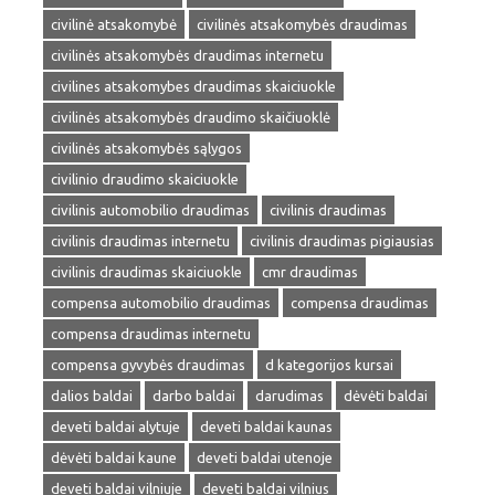
civilinė atsakomybė
civilinės atsakomybės draudimas
civilinės atsakomybės draudimas internetu
civilines atsakomybes draudimas skaiciuokle
civilinės atsakomybės draudimo skaičiuoklė
civilinės atsakomybės sąlygos
civilinio draudimo skaiciuokle
civilinis automobilio draudimas
civilinis draudimas
civilinis draudimas internetu
civilinis draudimas pigiausias
civilinis draudimas skaiciuokle
cmr draudimas
compensa automobilio draudimas
compensa draudimas
compensa draudimas internetu
compensa gyvybės draudimas
d kategorijos kursai
dalios baldai
darbo baldai
darudimas
dėvėti baldai
deveti baldai alytuje
deveti baldai kaunas
dėvėti baldai kaune
deveti baldai utenoje
deveti baldai vilniuje
deveti baldai vilnius