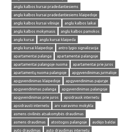
anglu kalbos kursai pradedantiesiems
anglu kalbos kursai pradedantiesiems klaipedoje
anglu kalbos kursai vilniuje
anglu kalbos laikai
anglu kalbos mokymasis
anglu kalbos pamokos
anglu kursai
anglu kursai klaipeda
anglu kursai klaipedoje
antro lygio signalizacija
apartamentai palanga
apartamentai palangoje
apartamentai palangoje nuoma
apartamentai prie juros
apartamentų nuoma palangoje
apgyvendinimas jurmaloje
apgyvendinimas klaipedoje
apgyvendinimas pajuryje
apgyvendinimas palanga
apgyvendinimas palangoje
apgyvendinimas prie juros
apsidrausk internetu
apsidrausti internetu
arv vairavimo mokykla
asmens civilinės atsakomybės draudimas
asmens draudimas
atostogos palangoje
audėjo baldai
auto draudimas
auto draudimas internetu