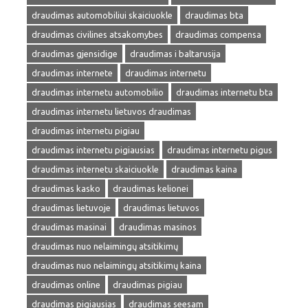
draudimas automobiliui skaiciuokle
draudimas bta
draudimas civilines atsakomybes
draudimas compensa
draudimas gjensidige
draudimas i baltarusija
draudimas internete
draudimas internetu
draudimas internetu automobilio
draudimas internetu bta
draudimas internetu lietuvos draudimas
draudimas internetu pigiau
draudimas internetu pigiausias
draudimas internetu pigus
draudimas internetu skaiciuokle
draudimas kaina
draudimas kasko
draudimas kelionei
draudimas lietuvoje
draudimas lietuvos
draudimas masinai
draudimas masinos
draudimas nuo nelaimingų atsitikimų
draudimas nuo nelaimingų atsitikimų kaina
draudimas online
draudimas pigiau
draudimas pigiausias
draudimas seesam