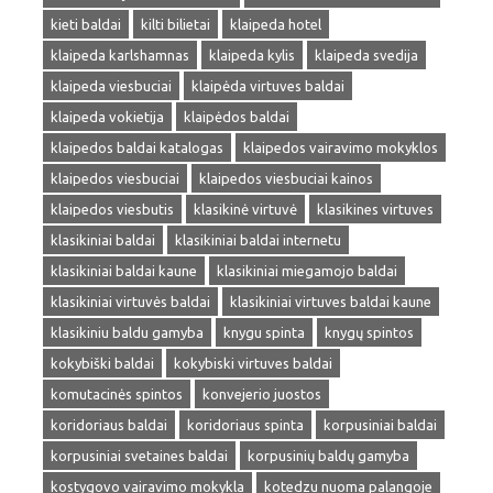
kieti baldai
kilti bilietai
klaipeda hotel
klaipeda karlshamnas
klaipeda kylis
klaipeda svedija
klaipeda viesbuciai
klaipėda virtuves baldai
klaipeda vokietija
klaipėdos baldai
klaipedos baldai katalogas
klaipedos vairavimo mokyklos
klaipedos viesbuciai
klaipedos viesbuciai kainos
klaipedos viesbutis
klasikinė virtuvė
klasikines virtuves
klasikiniai baldai
klasikiniai baldai internetu
klasikiniai baldai kaune
klasikiniai miegamojo baldai
klasikiniai virtuvės baldai
klasikiniai virtuves baldai kaune
klasikiniu baldu gamyba
knygu spinta
knygų spintos
kokybiški baldai
kokybiski virtuves baldai
komutacinės spintos
konvejerio juostos
koridoriaus baldai
koridoriaus spinta
korpusiniai baldai
korpusiniai svetaines baldai
korpusinių baldų gamyba
kostygovo vairavimo mokykla
kotedzu nuoma palangoje