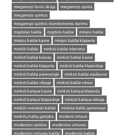
miegamojo lovos akcija
miegamojo spinta
miegamojo spintos
miegamojo spintos stumdomomis durimis
migdolas baldai
migdolo baldai
minijos baldai
minijos baldai kaune
minijos baldai klaipeda
minkšti baldai
minksti baldai internetu
minksti baldai kaunas
minksti baldai kaune
minksti baldai klaipeda
minksti baldai klaipedoje
minksti baldai panevezyje
minksti baldai siauliuose
minksti baldai vilniuje
minksti baldai vilnius
minksti kampai kaune
minksti kampai klaipeda
minksti kampai klaipedoje
minksti kampai vilniuje
minkšti svetainės baldai
minkstu baldu gamintojai
minkštų baldų gamyba
moderni virtuvė
modernios spintos
modernios virtuves
modernios virtuves baldai
modernūs baldai