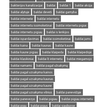
bakterijos kanalizacijai
baldai
baldai 1
baldai akcija
baldai alytuje
baldai deveti
baldai gamyba
baldai internete
baldai internetu
baldai internetu issimoketinai
baldai internetu pigiai
baldai internetu pigiau
baldai is lenkijos
baldai ispardavimas
baldai issimoketinai
baldai jums
baldai kaina
baldai kaunas
baldai kaune
baldai kaune pigiau
baldai klaipeda
baldai klaipedoje
baldai klasikiniai
baldai lt internetu
baldai miegamojo
baldai namams
baldai pagal užsakymą
baldai pagal uzsakyma kainos
baldai pagal uzsakyma kaunas
baldai pagal uzsakyma kaune
baldai pagal uzsakyma vilnius
baldai panevėžyje
baldai panevezys
baldai pigiau
baldai pigiau internetu
baldai pigu
baldai pigus
baldai siauliuose