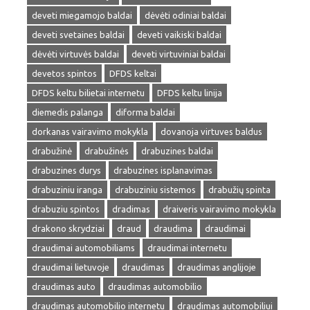
deveti miegamojo baldai
dėvėti odiniai baldai
deveti svetaines baldai
deveti vaikiski baldai
dėvėti virtuvės baldai
deveti virtuviniai baldai
devetos spintos
DFDS keltai
DFDS keltu bilietai internetu
DFDS keltu linija
diemedis palanga
diforma baldai
dorkanas vairavimo mokykla
dovanoja virtuves baldus
drabužinė
drabužinės
drabuzines baldai
drabuzines durys
drabuzines isplanavimas
drabuziniu iranga
drabuziniu sistemos
drabužių spinta
drabuziu spintos
dradimas
draiveris vairavimo mokykla
drakono skrydziai
draud
draudima
draudimai
draudimai automobiliams
draudimai internetu
draudimai lietuvoje
draudimas
draudimas anglijoje
draudimas auto
draudimas automobilio
draudimas automobilio internetu
draudimas automobiliui