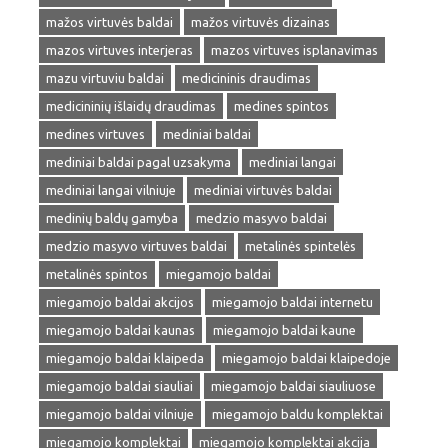
mažos virtuvės baldai
mažos virtuvės dizainas
mazos virtuves interjeras
mazos virtuves isplanavimas
mazu virtuviu baldai
medicininis draudimas
medicininių išlaidų draudimas
medines spintos
medines virtuves
mediniai baldai
mediniai baldai pagal uzsakyma
mediniai langai
mediniai langai vilniuje
mediniai virtuvės baldai
medinių baldų gamyba
medzio masyvo baldai
medzio masyvo virtuves baldai
metalinės spintelės
metalinės spintos
miegamojo baldai
miegamojo baldai akcijos
miegamojo baldai internetu
miegamojo baldai kaunas
miegamojo baldai kaune
miegamojo baldai klaipeda
miegamojo baldai klaipedoje
miegamojo baldai siauliai
miegamojo baldai siauliuose
miegamojo baldai vilniuje
miegamojo baldu komplektai
miegamojo komplektai
miegamojo komplektai akcija