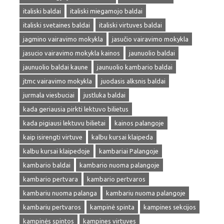
italiski baldai
italiski miegamojo baldai
italiski svetaines baldai
italiski virtuves baldai
jagmino vairavimo mokykla
jasučio vairavimo mokykla
jasucio vairavimo mokykla kainos
jaunuolio baldai
jaunuolio baldai kaune
jaunuolio kambario baldai
jtmc vairavimo mokykla
juodasis alksnis baldai
jurmala viesbuciai
justluka baldai
kada geriausia pirkti lektuvo bilietus
kada pigiausi lektuvu bilietai
kainos palangoje
kaip isirengti virtuve
kalbu kursai klaipeda
kalbu kursai klaipedoje
kambariai Palangoje
kambario baldai
kambario nuoma palangoje
kambario pertvara
kambario pertvaros
kambariu nuoma palanga
kambariu nuoma palangoje
kambariu pertvaros
kampinė spinta
kampines sekcijos
kampinės spintos
kampines virtuves