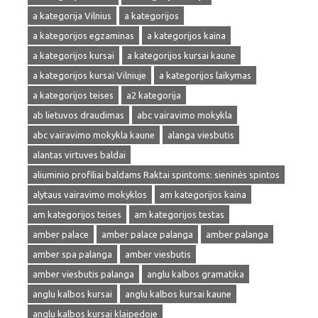
a kategorija Vilnius
a kategorijos
a kategorijos egzaminas
a kategorijos kaina
a kategorijos kursai
a kategorijos kursai kaune
a kategorijos kursai Vilniuje
a kategorijos laikymas
a kategorijos teises
a2 kategorija
ab lietuvos draudimas
abc vairavimo mokykla
abc vairavimo mokykla kaune
alanga viesbutis
alantas virtuves baldai
aliuminio profiliai baldams Raktai spintoms: sieninės spintos
alytaus vairavimo mokyklos
am kategorijos kaina
am kategorijos teises
am kategorijos testas
amber palace
amber palace palanga
amber palanga
amber spa palanga
amber viesbutis
amber viesbutis palanga
anglu kalbos gramatika
anglu kalbos kursai
anglu kalbos kursai kaune
anglu kalbos kursai klaipedoje