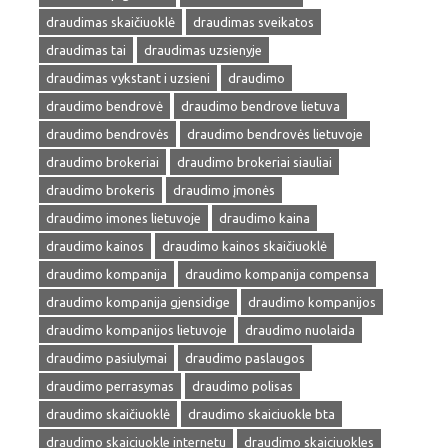
draudimas skaičiuoklė
draudimas sveikatos
draudimas tai
draudimas uzsienyje
draudimas vykstant i uzsieni
draudimo
draudimo bendrovė
draudimo bendrove lietuva
draudimo bendrovės
draudimo bendrovės lietuvoje
draudimo brokeriai
draudimo brokeriai siauliai
draudimo brokeris
draudimo įmonės
draudimo imones lietuvoje
draudimo kaina
draudimo kainos
draudimo kainos skaičiuoklė
draudimo kompanija
draudimo kompanija compensa
draudimo kompanija gjensidige
draudimo kompanijos
draudimo kompanijos lietuvoje
draudimo nuolaida
draudimo pasiulymai
draudimo paslaugos
draudimo perrasymas
draudimo polisas
draudimo skaičiuoklė
draudimo skaiciuokle bta
draudimo skaiciuokle internetu
draudimo skaiciuokles