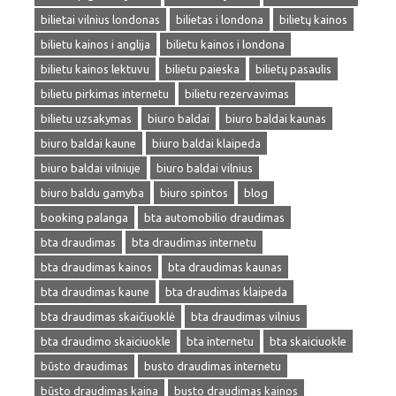
bilietai vilnius londonas
bilietas i londona
bilietų kainos
bilietu kainos i anglija
bilietu kainos i londona
bilietu kainos lektuvu
bilietu paieska
bilietų pasaulis
bilietu pirkimas internetu
bilietu rezervavimas
bilietu uzsakymas
biuro baldai
biuro baldai kaunas
biuro baldai kaune
biuro baldai klaipeda
biuro baldai vilniuje
biuro baldai vilnius
biuro baldu gamyba
biuro spintos
blog
booking palanga
bta automobilio draudimas
bta draudimas
bta draudimas internetu
bta draudimas kainos
bta draudimas kaunas
bta draudimas kaune
bta draudimas klaipeda
bta draudimas skaičiuoklė
bta draudimas vilnius
bta draudimo skaiciuokle
bta internetu
bta skaiciuokle
būsto draudimas
busto draudimas internetu
būsto draudimas kaina
busto draudimas kainos