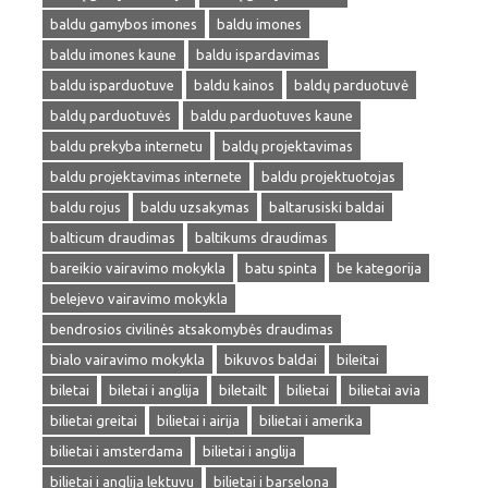
baldu gamybos imones
baldu imones
baldu imones kaune
baldu ispardavimas
baldu isparduotuve
baldu kainos
baldų parduotuvė
baldų parduotuvės
baldu parduotuves kaune
baldu prekyba internetu
baldų projektavimas
baldu projektavimas internete
baldu projektuotojas
baldu rojus
baldu uzsakymas
baltarusiski baldai
balticum draudimas
baltikums draudimas
bareikio vairavimo mokykla
batu spinta
be kategorija
belejevo vairavimo mokykla
bendrosios civilinės atsakomybės draudimas
bialo vairavimo mokykla
bikuvos baldai
bileitai
biletai
biletai i anglija
biletailt
bilietai
bilietai avia
bilietai greitai
bilietai i airija
bilietai i amerika
bilietai i amsterdama
bilietai i anglija
bilietai i anglija lektuvu
bilietai i barselona