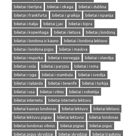
bilietai i berlyna
bilietai i cikaga
bilietai i dublina
bilietai i frankfurta
bilietai i graikija
bilietai i ispanija
bilietai i italija
bilietai į jav
bilietai i kipra
bilietai i kopenhaga
bilietai i lietuva
bilietai į londoną
bilietai i londona is kauno
bilietai i londona lektuvu
bilietai i londona pigus
bilietai i maskva
bilietai i niujorka
bilietai i norvegija
bilietai i olandija
bilietai i osla
bilietai i paryziu
bilietai i roma
bilietai i ryga
bilietai i stambula
bilietai i svedija
bilietai i tailanda
bilietai i tenerife
bilietai i turkija
bilietai i usa
bilietai i vilniu
bilietai i vokietija
bilietai internetu
bilietai internetu lektuvu
bilietai kaunas londonas
bilietai lektuvo
bilietai lėktuvu
bilietai lektuvu pigiau
bilietai lektuvui
bilietai londonas
bilietai londonas vilnius
bilietai pigiau
bilietai pigus
bilietai pigus skrydziai
bilietai skrydziai
bilietai traukiniu