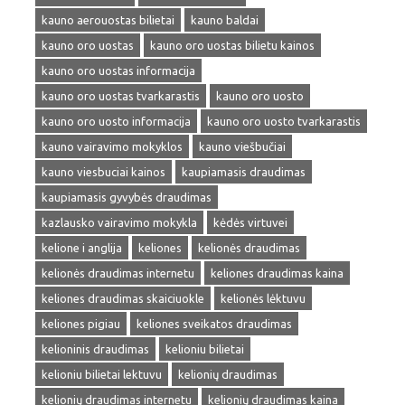
kauno aerouostas bilietai
kauno baldai
kauno oro uostas
kauno oro uostas bilietu kainos
kauno oro uostas informacija
kauno oro uostas tvarkarastis
kauno oro uosto
kauno oro uosto informacija
kauno oro uosto tvarkarastis
kauno vairavimo mokyklos
kauno viešbučiai
kauno viesbuciai kainos
kaupiamasis draudimas
kaupiamasis gyvybės draudimas
kazlausko vairavimo mokykla
kėdės virtuvei
kelione i anglija
keliones
kelionės draudimas
kelionės draudimas internetu
keliones draudimas kaina
keliones draudimas skaiciuokle
kelionės lėktuvu
keliones pigiau
keliones sveikatos draudimas
kelioninis draudimas
kelioniu bilietai
kelioniu bilietai lektuvu
kelionių draudimas
kelionių draudimas internetu
kelionių draudimas kaina