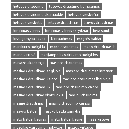
lietuvos draudimo
lietuvos draudimo kompanijos
lietuvos draudimo skaiciuokle
lietuvos viešbučiai
lietuvos viešbutis
lietuvosdraudimas
lituvos draudimas
londonas vilnius
londonas vilnius skrydziai
lova spinta
lovu gamyba kaune
lt draudimas
magrės baldai
manikiuro mokykla
mano draudimas
mano draudimas.lt
mano virtuvė
marijampoles vairavimo mokyklos
masazo akademija
masinos draudimas
masinos draudimas anglijoje
masinos draudimas internetu
masinos draudimas kainos
masinos draudimas lietuvoje
masinos draudimas uk
masinos draudimo kainos
masinos draudimo skaiciuokle
masinu draudimai
masinu draudimas
masinu draudimo kainos
masyvo baldai
masyvo baldu gamyba
mato baldai kaunas
mato baldai kaune
maža virtuvė
mazeikiu vairavimo mokyklos
mazos virtuves