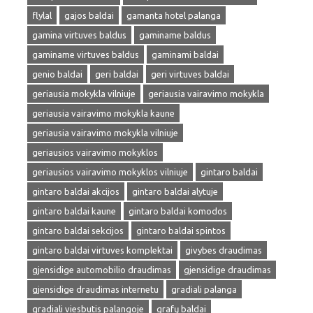
flylal
gajos baldai
gamanta hotel palanga
gamina virtuves baldus
gaminame baldus
gaminame virtuves baldus
gaminami baldai
genio baldai
geri baldai
geri virtuves baldai
geriausia mokykla vilniuje
geriausia vairavimo mokykla
geriausia vairavimo mokykla kaune
geriausia vairavimo mokykla vilniuje
geriausios vairavimo mokyklos
geriausios vairavimo mokyklos vilniuje
gintaro baldai
gintaro baldai akcijos
gintaro baldai alytuje
gintaro baldai kaune
gintaro baldai komodos
gintaro baldai sekcijos
gintaro baldai spintos
gintaro baldai virtuves komplektai
givybes draudimas
gjensidige automobilio draudimas
gjensidige draudimas
gjensidige draudimas internetu
gradiali palanga
gradiali viesbutis palangoje
grafų baldai