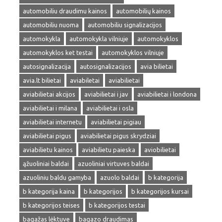
automobiliu draudimu kainos
automobilių kainos
automobiliu nuoma
automobiliu signalizacijos
automokykla
automokykla vilniuje
automokyklos
automokyklos ket testai
automokyklos vilniuje
autosignalizacija
autosignalizacijos
avia bilietai
avia.lt bilietai
aviabiletai
aviabilietai
aviabilietai akcijos
aviabilietai i jav
aviabilietai i londona
aviabilietai i milana
aviabilietai i osla
aviabilietai internetu
aviabilietai pigiau
aviabilietai pigus
aviabilietai pigus skrydziai
aviabilietu kainos
aviabilietu paieska
aviobilietai
ąžuoliniai baldai
azuoliniai virtuves baldai
azuoliniu baldu gamyba
azuolo baldai
b kategorija
b kategorija kaina
b kategorijos
b kategorijos kursai
b kategorijos teises
b kategorijos testai
bagažas lėktuve
bagazo draudimas