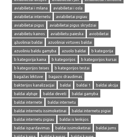
aviabilietai i milana
aviabilietai i osla
aviabilietai internetu
aviabilietai pigiau
aviabilietai pigus
aviabilietai pigus skrydziai
aviabilietu kainos
aviabilietu paieska
aviobilietai
ąžuoliniai baldai
azuoliniai virtuves baldai
azuoliniu baldu gamyba
azuolo baldai
b kategorija
b kategorija kaina
b kategorijos
b kategorijos kursai
b kategorijos teises
b kategorijos testai
bagažas lėktuve
bagazo draudimas
bakterijos kanalizacijai
baldai
baldai 1
baldai akcija
baldai alytuje
baldai deveti
baldai gamyba
baldai internete
baldai internetu
baldai internetu issimoketinai
baldai internetu pigiai
baldai internetu pigiau
baldai is lenkijos
baldai ispardavimas
baldai issimoketinai
baldai jums
baldai kaina
baldai kaunas
baldai kaune