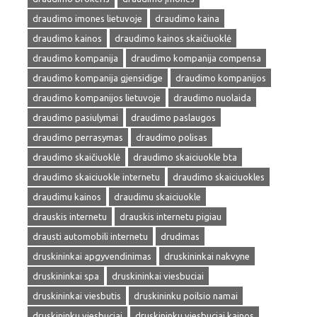
draudimo imones lietuvoje
draudimo kaina
draudimo kainos
draudimo kainos skaičiuoklė
draudimo kompanija
draudimo kompanija compensa
draudimo kompanija gjensidige
draudimo kompanijos
draudimo kompanijos lietuvoje
draudimo nuolaida
draudimo pasiulymai
draudimo paslaugos
draudimo perrasymas
draudimo polisas
draudimo skaičiuoklė
draudimo skaiciuokle bta
draudimo skaiciuokle internetu
draudimo skaiciuokles
draudimu kainos
draudimu skaiciuokle
drauskis internetu
drauskis internetu pigiau
drausti automobili internetu
drudimas
druskininkai apgyvendinimas
druskininkai nakvyne
druskininkai spa
druskininkai viesbuciai
druskininkai viesbutis
druskininku poilsio namai
druskininku viesbuciai
druskininku viesbuciai kainos