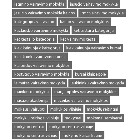
jagmino vairavimo mokykla
jasučio vairavimo mokykla
jasucio vairavimo mokykla kainos
jtmc vairavimo mokykla
kategorijos vairavimo
kauno vairavimo mokyklos
kazlausko vairavimo mokykla
ket testai a kategorija
ket testai b kategorija
ket vairavimo testai
kiek kainuoja c kategorija
kiek kainuoja vairavimo kursai
kiek trunka vairavimo kursai
klaipedos vairavimo mokyklos
kostygovo vairavimo mokykla
kursai klaipedoje
laimutes vairavimo mokykla
laukininku vairavimo mokykla
manikiuro mokykla
marijampoles vairavimo mokyklos
masazo akademija
mazeikiu vairavimo mokyklos
mokausi vairuoti
mokyklos vilniuje
mokyklų reitingai
mokyklu reitingai vilniuje
mokymai
mokymai seminarai
mokymo centrai
mokymo centras vilniuje
mokymo centras vilnius
mokymo kursai kaune