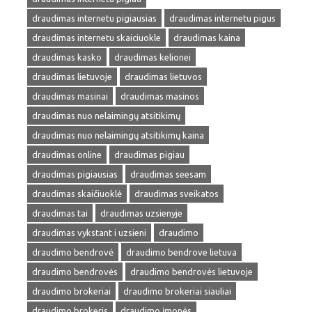
draudimas internetu pigiausias
draudimas internetu pigus
draudimas internetu skaiciuokle
draudimas kaina
draudimas kasko
draudimas kelionei
draudimas lietuvoje
draudimas lietuvos
draudimas masinai
draudimas masinos
draudimas nuo nelaimingų atsitikimų
draudimas nuo nelaimingų atsitikimų kaina
draudimas online
draudimas pigiau
draudimas pigiausias
draudimas seesam
draudimas skaičiuoklė
draudimas sveikatos
draudimas tai
draudimas uzsienyje
draudimas vykstant i uzsieni
draudimo
draudimo bendrovė
draudimo bendrove lietuva
draudimo bendrovės
draudimo bendrovės lietuvoje
draudimo brokeriai
draudimo brokeriai siauliai
draudimo brokeris
draudimo įmonės