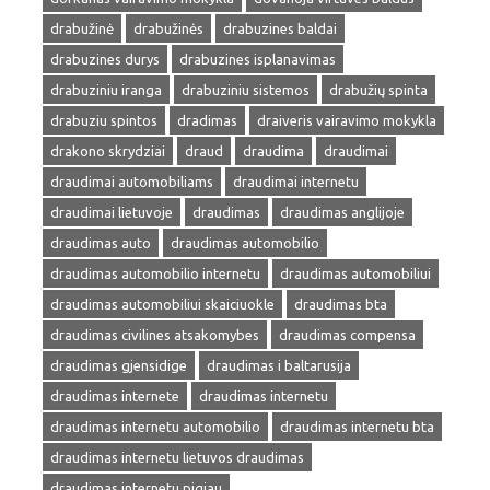
drabužinė
drabužinės
drabuzines baldai
drabuzines durys
drabuzines isplanavimas
drabuziniu iranga
drabuziniu sistemos
drabužių spinta
drabuziu spintos
dradimas
draiveris vairavimo mokykla
drakono skrydziai
draud
draudima
draudimai
draudimai automobiliams
draudimai internetu
draudimai lietuvoje
draudimas
draudimas anglijoje
draudimas auto
draudimas automobilio
draudimas automobilio internetu
draudimas automobiliui
draudimas automobiliui skaiciuokle
draudimas bta
draudimas civilines atsakomybes
draudimas compensa
draudimas gjensidige
draudimas i baltarusija
draudimas internete
draudimas internetu
draudimas internetu automobilio
draudimas internetu bta
draudimas internetu lietuvos draudimas
draudimas internetu pigiau