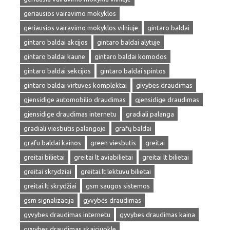
geriausios vairavimo mokyklos
geriausios vairavimo mokyklos vilniuje
gintaro baldai
gintaro baldai akcijos
gintaro baldai alytuje
gintaro baldai kaune
gintaro baldai komodos
gintaro baldai sekcijos
gintaro baldai spintos
gintaro baldai virtuves komplektai
givybes draudimas
gjensidige automobilio draudimas
gjensidige draudimas
gjensidige draudimas internetu
gradiali palanga
gradiali viesbutis palangoje
grafų baldai
grafu baldai kainos
green viesbutis
greitai
greitai bilietai
greitai lt aviabilietai
greitai lt bilietai
greitai skrydziai
greitai.lt lektuvu bilietai
greitai.lt skrydžiai
gsm saugos sistemos
gsm signalizacija
gyvybės draudimas
gyvybes draudimas internetu
gyvybes draudimas kaina
gyvybes draudimas skaiciuokle