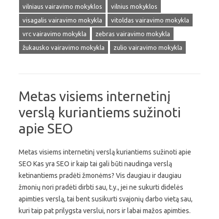
vilniaus vairavimo mokyklos
vilnius mokyklos
visagalis vairavimo mokykla
vitoldas vairavimo mokykla
vrc vairavimo mokykla
zebras vairavimo mokykla
žukausko vairavimo mokykla
zulio vairavimo mokykla
Metas visiems internetinį
verslą kuriantiems sužinoti
apie SEO
Metas visiems internetinį verslą kuriantiems sužinoti apie
SEO Kas yra SEO ir kaip tai gali būti naudinga verslą
ketinantiems pradėti žmonėms? Vis daugiau ir daugiau
žmonių nori pradėti dirbti sau, t.y., jei ne sukurti didelės
apimties verslą, tai bent susikurti svajonių darbo vietą sau,
kuri taip pat prilygsta verslui, nors ir labai mažos apimties.