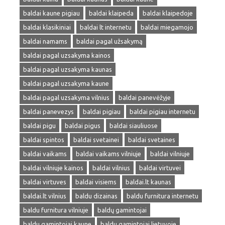
baldai kaune pigiau
baldai klaipeda
baldai klaipedoje
baldai klasikiniai
baldai lt internetu
baldai miegamojo
baldai namams
baldai pagal užsakymą
baldai pagal uzsakyma kainos
baldai pagal uzsakyma kaunas
baldai pagal uzsakyma kaune
baldai pagal uzsakyma vilnius
baldai panevėžyje
baldai panevezys
baldai pigiau
baldai pigiau internetu
baldai pigu
baldai pigus
baldai siauliuose
baldai spintos
baldai svetainei
baldai svetaines
baldai vaikams
baldai vaikams vilniuje
baldai vilniuje
baldai vilniuje kainos
baldai vilnius
baldai virtuvei
baldai virtuves
baldai visiems
baldai.lt kaunas
baldai.lt vilnius
baldu dizainas
baldu furnitura internetu
baldu furnitura vilniuje
baldų gamintojai
baldu gamintojai kaune
baldu gamintojai lietuvoje