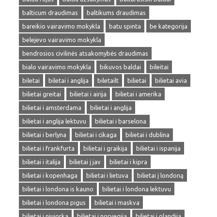
balticum draudimas
baltikums draudimas
bareikio vairavimo mokykla
batu spinta
be kategorija
belejevo vairavimo mokykla
bendrosios civilinės atsakomybės draudimas
bialo vairavimo mokykla
bikuvos baldai
bileitai
biletai
biletai i anglija
biletailt
bilietai
bilietai avia
bilietai greitai
bilietai i airija
bilietai i amerika
bilietai i amsterdama
bilietai i anglija
bilietai i anglija lektuvu
bilietai i barselona
bilietai i berlyna
bilietai i cikaga
bilietai i dublina
bilietai i frankfurta
bilietai i graikija
bilietai i ispanija
bilietai i italija
bilietai į jav
bilietai i kipra
bilietai i kopenhaga
bilietai i lietuva
bilietai į londoną
bilietai i londona is kauno
bilietai i londona lektuvu
bilietai i londona pigus
bilietai i maskva
bilietai i niujorka
bilietai i norvegija
bilietai i olandija