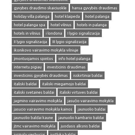
gyvybes draudimo skaiciuokle
hansa gyvybės draudimas
holiday villa palanga
hotel klaipeda
hotel palanga
hotel palanga spa
hotel vilnius
hotels in palanga
hotels in vilnius
i londona
I lygio signalizacija
II lygio signalizacija
III lygio signalizacija
ikonikovo vairavimo mokykla vilniuje
įmontuojamos spintos
info hotel palanga
internetu pigiau
investicinis draudimas
investicinis gyvybės draudimas
isskirtiniai baldai
italiski baldai
italiski miegamojo baldai
italiski svetaines baldai
italiski virtuves baldai
jagmino vairavimo mokykla
jasučio vairavimo mokykla
jasucio vairavimo mokykla kainos
jaunuolio baldai
jaunuolio baldai kaune
jaunuolio kambario baldai
jtmc vairavimo mokykla
juodasis alksnis baldai
jurmala viesbuciai
justluka baldai