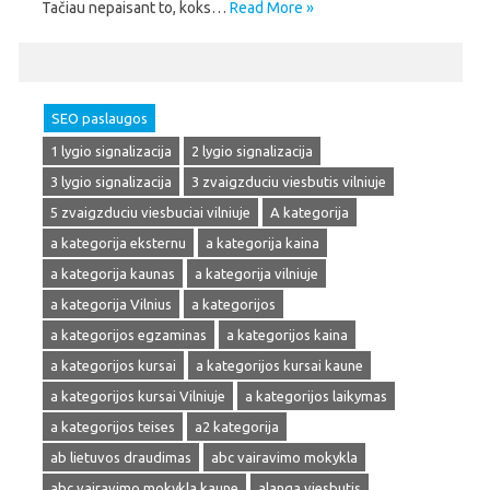
Tačiau nepaisant to, koks…
Read More »
SEO paslaugos
1 lygio signalizacija
2 lygio signalizacija
3 lygio signalizacija
3 zvaigzduciu viesbutis vilniuje
5 zvaigzduciu viesbuciai vilniuje
A kategorija
a kategorija eksternu
a kategorija kaina
a kategorija kaunas
a kategorija vilniuje
a kategorija Vilnius
a kategorijos
a kategorijos egzaminas
a kategorijos kaina
a kategorijos kursai
a kategorijos kursai kaune
a kategorijos kursai Vilniuje
a kategorijos laikymas
a kategorijos teises
a2 kategorija
ab lietuvos draudimas
abc vairavimo mokykla
abc vairavimo mokykla kaune
alanga viesbutis