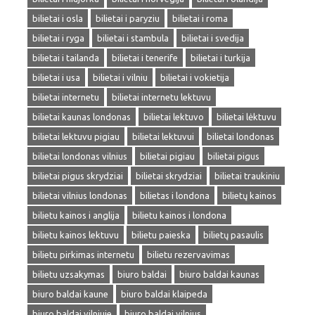
bilietai i osla
bilietai i paryziu
bilietai i roma
bilietai i ryga
bilietai i stambula
bilietai i svedija
bilietai i tailanda
bilietai i tenerife
bilietai i turkija
bilietai i usa
bilietai i vilniu
bilietai i vokietija
bilietai internetu
bilietai internetu lektuvu
bilietai kaunas londonas
bilietai lektuvo
bilietai lėktuvu
bilietai lektuvu pigiau
bilietai lektuvui
bilietai londonas
bilietai londonas vilnius
bilietai pigiau
bilietai pigus
bilietai pigus skrydziai
bilietai skrydziai
bilietai traukiniu
bilietai vilnius londonas
bilietas i londona
bilietų kainos
bilietu kainos i anglija
bilietu kainos i londona
bilietu kainos lektuvu
bilietu paieska
bilietų pasaulis
bilietu pirkimas internetu
bilietu rezervavimas
bilietu uzsakymas
biuro baldai
biuro baldai kaunas
biuro baldai kaune
biuro baldai klaipeda
biuro baldai vilniuje
biuro baldai vilnius