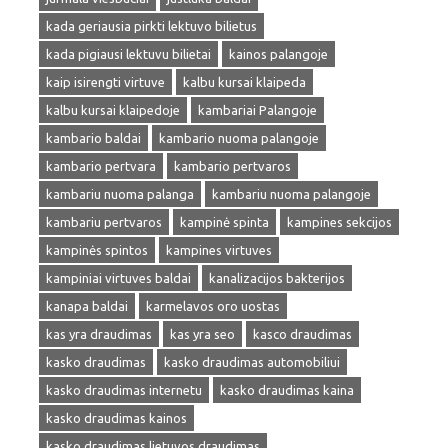
kada geriausia pirkti lektuvo bilietus
kada pigiausi lektuvu bilietai
kainos palangoje
kaip isirengti virtuve
kalbu kursai klaipeda
kalbu kursai klaipedoje
kambariai Palangoje
kambario baldai
kambario nuoma palangoje
kambario pertvara
kambario pertvaros
kambariu nuoma palanga
kambariu nuoma palangoje
kambariu pertvaros
kampinė spinta
kampines sekcijos
kampinės spintos
kampines virtuves
kampiniai virtuves baldai
kanalizacijos bakterijos
kanapa baldai
karmelavos oro uostas
kas yra draudimas
kas yra seo
kasco draudimas
kasko draudimas
kasko draudimas automobiliui
kasko draudimas internetu
kasko draudimas kaina
kasko draudimas kainos
kasko draudimas lietuvos draudimas