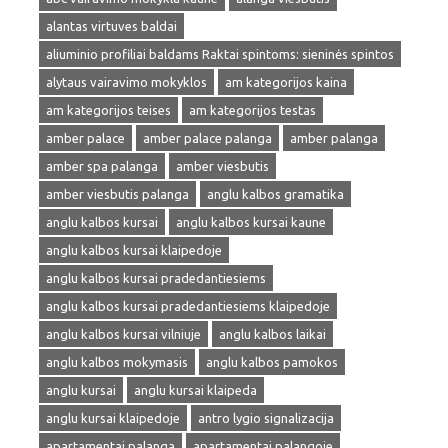
alantas virtuves baldai
aliuminio profiliai baldams Raktai spintoms: sieninės spintos
alytaus vairavimo mokyklos
am kategorijos kaina
am kategorijos teises
am kategorijos testas
amber palace
amber palace palanga
amber palanga
amber spa palanga
amber viesbutis
amber viesbutis palanga
anglu kalbos gramatika
anglu kalbos kursai
anglu kalbos kursai kaune
anglu kalbos kursai klaipedoje
anglu kalbos kursai pradedantiesiems
anglu kalbos kursai pradedantiesiems klaipedoje
anglu kalbos kursai vilniuje
anglu kalbos laikai
anglu kalbos mokymasis
anglu kalbos pamokos
anglu kursai
anglu kursai klaipeda
anglu kursai klaipedoje
antro lygio signalizacija
apartamentai palanga
apartamentai palangoje