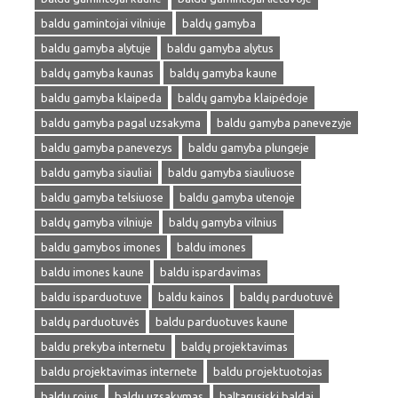
baldu gamintojai vilniuje
baldų gamyba
baldu gamyba alytuje
baldu gamyba alytus
baldų gamyba kaunas
baldų gamyba kaune
baldu gamyba klaipeda
baldų gamyba klaipėdoje
baldu gamyba pagal uzsakyma
baldu gamyba panevezyje
baldu gamyba panevezys
baldu gamyba plungeje
baldu gamyba siauliai
baldu gamyba siauliuose
baldu gamyba telsiuose
baldu gamyba utenoje
baldų gamyba vilniuje
baldų gamyba vilnius
baldu gamybos imones
baldu imones
baldu imones kaune
baldu ispardavimas
baldu isparduotuve
baldu kainos
baldų parduotuvė
baldų parduotuvės
baldu parduotuves kaune
baldu prekyba internetu
baldų projektavimas
baldu projektavimas internete
baldu projektuotojas
baldu rojus
baldu uzsakymas
baltarusiski baldai