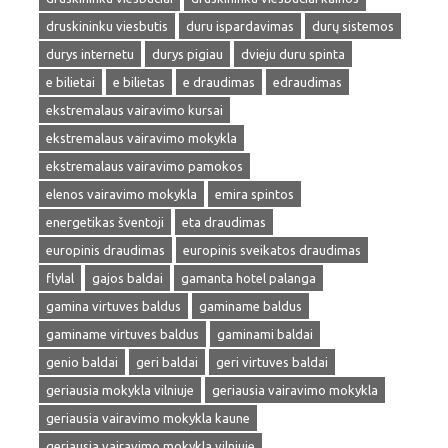
druskininku viesbutis
duru ispardavimas
durų sistemos
durys internetu
durys pigiau
dvieju duru spinta
e bilietai
e bilietas
e draudimas
edraudimas
ekstremalaus vairavimo kursai
ekstremalaus vairavimo mokykla
ekstremalaus vairavimo pamokos
elenos vairavimo mokykla
emira spintos
energetikas šventoji
eta draudimas
europinis draudimas
europinis sveikatos draudimas
flylal
gajos baldai
gamanta hotel palanga
gamina virtuves baldus
gaminame baldus
gaminame virtuves baldus
gaminami baldai
genio baldai
geri baldai
geri virtuves baldai
geriausia mokykla vilniuje
geriausia vairavimo mokykla
geriausia vairavimo mokykla kaune
geriausia vairavimo mokykla vilniuje