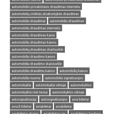
automobilio privalomasis draudimas internetu
automobilių civilinės atsakomybės draudimas
automobiliu draudimai
automobiliu draudimas
automobiliu draudimas internetu
automobiliu draudimas kaina
automobiliu draudimas kainos
automobilių draudimas skaičiuoklė
automobiliu draudimo kainos
automobiliu draudimo skaiciuokle
automobiliu draudimu kainos
automobilių kainos
automobiliu nuoma
automobiliu signalizacijos
automokykla
automokykla vilniuje
automokyklos
automokyklos ket testai
automokyklos vilniuje
autosignalizacija
autosignalizacijos
avia bilietai
avia.lt bilietai
aviabiletai
aviabilietai
aviabilietai akcijos
aviabilietai i jav
aviabilietai i londona