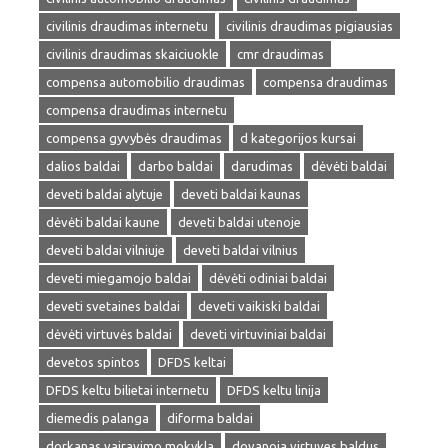
civilinis draudimas internetu
civilinis draudimas pigiausias
civilinis draudimas skaiciuokle
cmr draudimas
compensa automobilio draudimas
compensa draudimas
compensa draudimas internetu
compensa gyvybės draudimas
d kategorijos kursai
dalios baldai
darbo baldai
darudimas
dėvėti baldai
deveti baldai alytuje
deveti baldai kaunas
dėvėti baldai kaune
deveti baldai utenoje
deveti baldai vilniuje
deveti baldai vilnius
deveti miegamojo baldai
dėvėti odiniai baldai
deveti svetaines baldai
deveti vaikiski baldai
dėvėti virtuvės baldai
deveti virtuviniai baldai
devetos spintos
DFDS keltai
DFDS keltu bilietai internetu
DFDS keltu linija
diemedis palanga
diforma baldai
dorkanas vairavimo mokykla
dovanoja virtuves baldus