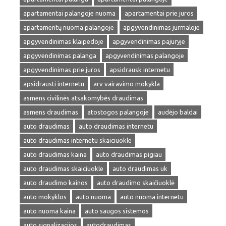
apartamentai palangoje nuoma
apartamentai prie juros
apartamentų nuoma palangoje
apgyvendinimas jurmaloje
apgyvendinimas klaipedoje
apgyvendinimas pajuryje
apgyvendinimas palanga
apgyvendinimas palangoje
apgyvendinimas prie juros
apsidrausk internetu
apsidrausti internetu
arv vairavimo mokykla
asmens civilinės atsakomybės draudimas
asmens draudimas
atostogos palangoje
audėjo baldai
auto draudimas
auto draudimas internetu
auto draudimas internetu skaiciuokle
auto draudimas kaina
auto draudimas pigiau
auto draudimas skaiciuokle
auto draudimas uk
auto draudimo kainos
auto draudimo skaičiuoklė
auto mokyklos
auto nuoma
auto nuoma internetu
auto nuoma kaina
auto saugos sistemos
auto signalizacijos
autodraudimas