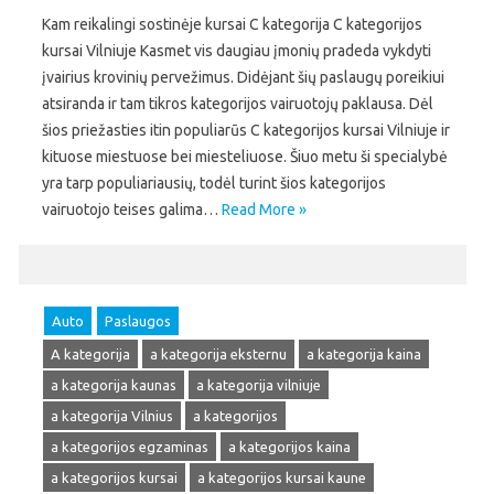
Kam reikalingi sostinėje kursai C kategorija C kategorijos
kursai Vilniuje Kasmet vis daugiau įmonių pradeda vykdyti
įvairius krovinių pervežimus. Didėjant šių paslaugų poreikiui
atsiranda ir tam tikros kategorijos vairuotojų paklausa. Dėl
šios priežasties itin populiarūs C kategorijos kursai Vilniuje ir
kituose miestuose bei miesteliuose. Šiuo metu ši specialybė
yra tarp populiariausių, todėl turint šios kategorijos
vairuotojo teises galima…
Read More »
Auto
Paslaugos
A kategorija
a kategorija eksternu
a kategorija kaina
a kategorija kaunas
a kategorija vilniuje
a kategorija Vilnius
a kategorijos
a kategorijos egzaminas
a kategorijos kaina
a kategorijos kursai
a kategorijos kursai kaune