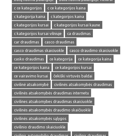
c ce kategorijos
c ce kategorijos kaina
c kategorija kaina
c kategorijos kaina
c kategorijos kursai
c kategorijos kursai kaune
c kategorijos kursai vilniuje
ca draudimas
car draudimas
casco draudimas
casco draudimas skaiciuokle
casco draudimo skaiciuokle
casko draudimas
ce kategorija
ce kategorija kaina
ce kategorijos kaina
ce kategorijos kursai
ce vairavimo kursai
čekiški virtuvės baldai
civilinė atsakomybė
civilinės atsakomybės draudimas
civilinės atsakomybės draudimas internetu
civilines atsakomybes draudimas skaiciuokle
civilinės atsakomybės draudimo skaičiuoklė
civilinės atsakomybės sąlygos
civilinio draudimo skaiciuokle
civilinis automobilio draudimas
civilinis draudimas