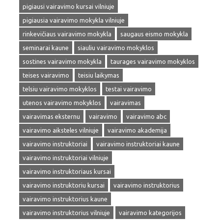
pigiausi vairavimo kursai vilniuje
pigiausia vairavimo mokykla vilniuje
rinkevičiaus vairavimo mokykla
saugaus eismo mokykla
seminarai kaune
siauliu vairavimo mokyklos
sostines vairavimo mokykla
taurages vairavimo mokyklos
teises vairavimo
teisiu laikymas
telsiu vairavimo mokyklos
testai vairavimo
utenos vairavimo mokyklos
vairavimas
vairavimas eksternu
vairavimo
vairavimo abc
vairavimo aiksteles vilniuje
vairavimo akademija
vairavimo instruktoriai
vairavimo instruktoriai kaune
vairavimo instruktoriai vilniuje
vairavimo instruktoriaus kursai
vairavimo instruktoriu kursai
vairavimo instruktorius
vairavimo instruktorius kaune
vairavimo instruktorius vilniuje
vairavimo kategorijos