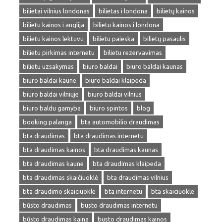
bilietai vilnius londonas
bilietas i londona
bilietų kainos
bilietu kainos i anglija
bilietu kainos i londona
bilietu kainos lektuvu
bilietu paieska
bilietų pasaulis
bilietu pirkimas internetu
bilietu rezervavimas
bilietu uzsakymas
biuro baldai
biuro baldai kaunas
biuro baldai kaune
biuro baldai klaipeda
biuro baldai vilniuje
biuro baldai vilnius
biuro baldu gamyba
biuro spintos
blog
booking palanga
bta automobilio draudimas
bta draudimas
bta draudimas internetu
bta draudimas kainos
bta draudimas kaunas
bta draudimas kaune
bta draudimas klaipeda
bta draudimas skaičiuoklė
bta draudimas vilnius
bta draudimo skaiciuokle
bta internetu
bta skaiciuokle
būsto draudimas
busto draudimas internetu
būsto draudimas kaina
busto draudimas kainos