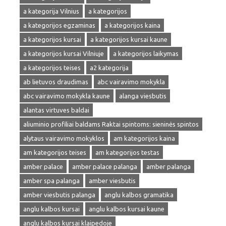
a kategorija Vilnius
a kategorijos
a kategorijos egzaminas
a kategorijos kaina
a kategorijos kursai
a kategorijos kursai kaune
a kategorijos kursai Vilniuje
a kategorijos laikymas
a kategorijos teises
a2 kategorija
ab lietuvos draudimas
abc vairavimo mokykla
abc vairavimo mokykla kaune
alanga viesbutis
alantas virtuves baldai
aliuminio profiliai baldams Raktai spintoms: sieninės spintos
alytaus vairavimo mokyklos
am kategorijos kaina
am kategorijos teises
am kategorijos testas
amber palace
amber palace palanga
amber palanga
amber spa palanga
amber viesbutis
amber viesbutis palanga
anglu kalbos gramatika
anglu kalbos kursai
anglu kalbos kursai kaune
anglu kalbos kursai klaipedoje