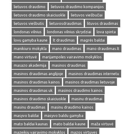
lietuvos draudimo
lietuvos draudimo kompanijos
lietuvos draudimo skaiciuokle
lietuvos viešbučiai
lietuvos viešbutis
lietuvosdraudimas
lituvos draudimas
londonas vilnius
londonas vilnius skrydziai
lova spinta
lovu gamyba kaune
lt draudimas
magrės baldai
manikiuro mokykla
mano draudimas
mano draudimas.lt
mano virtuvė
marijampoles vairavimo mokyklos
masazo akademija
masinos draudimas
masinos draudimas anglijoje
masinos draudimas internetu
masinos draudimas kainos
masinos draudimas lietuvoje
masinos draudimas uk
masinos draudimo kainos
masinos draudimo skaiciuokle
masinu draudimai
masinu draudimas
masinu draudimo kainos
masyvo baldai
masyvo baldu gamyba
mato baldai kaunas
mato baldai kaune
maža virtuvė
mazeikiu vairavimo mokyklos
mazos virtuves