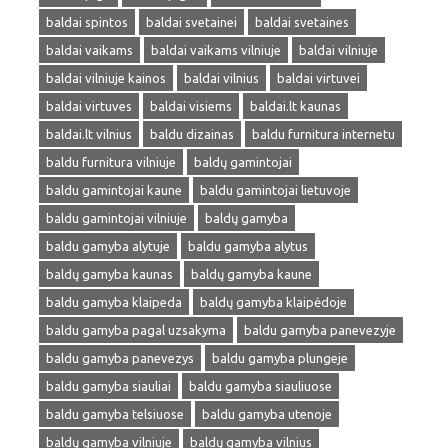
baldai spintos
baldai svetainei
baldai svetaines
baldai vaikams
baldai vaikams vilniuje
baldai vilniuje
baldai vilniuje kainos
baldai vilnius
baldai virtuvei
baldai virtuves
baldai visiems
baldai.lt kaunas
baldai.lt vilnius
baldu dizainas
baldu furnitura internetu
baldu furnitura vilniuje
baldų gamintojai
baldu gamintojai kaune
baldu gamintojai lietuvoje
baldu gamintojai vilniuje
baldų gamyba
baldu gamyba alytuje
baldu gamyba alytus
baldų gamyba kaunas
baldų gamyba kaune
baldu gamyba klaipeda
baldų gamyba klaipėdoje
baldu gamyba pagal uzsakyma
baldu gamyba panevezyje
baldu gamyba panevezys
baldu gamyba plungeje
baldu gamyba siauliai
baldu gamyba siauliuose
baldu gamyba telsiuose
baldu gamyba utenoje
baldų gamyba vilniuje
baldų gamyba vilnius