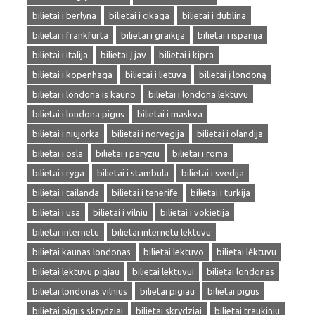
bilietai i berlyna
bilietai i cikaga
bilietai i dublina
bilietai i frankfurta
bilietai i graikija
bilietai i ispanija
bilietai i italija
bilietai į jav
bilietai i kipra
bilietai i kopenhaga
bilietai i lietuva
bilietai į londoną
bilietai i londona is kauno
bilietai i londona lektuvu
bilietai i londona pigus
bilietai i maskva
bilietai i niujorka
bilietai i norvegija
bilietai i olandija
bilietai i osla
bilietai i paryziu
bilietai i roma
bilietai i ryga
bilietai i stambula
bilietai i svedija
bilietai i tailanda
bilietai i tenerife
bilietai i turkija
bilietai i usa
bilietai i vilniu
bilietai i vokietija
bilietai internetu
bilietai internetu lektuvu
bilietai kaunas londonas
bilietai lektuvo
bilietai lėktuvu
bilietai lektuvu pigiau
bilietai lektuvui
bilietai londonas
bilietai londonas vilnius
bilietai pigiau
bilietai pigus
bilietai pigus skrydziai
bilietai skrydziai
bilietai traukiniu