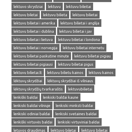
lektuvo skrydziai
lektuvu
lektuvu bileitai
lektuvu biletai
lektuvu bilieta
lektuvu bilietai
lektuvu bilietai i amerika
lektuvu bilietai i anglija
lektuvu bilietai i dublina
lektuvu bilietai i jav
lektuvu bilietai i lietuva
lektuvu bilietai i londona
lektuvu bilietai i norvegija
lektuvu bilietai internetu
lektuvu bilietai paskutine minute
lektuvu bilietai pigiau
lektuvu bilietai pigiausi
lektuvu bilietai pigus
lektuvu bilietai.lt
lektuvu bilietu kainos
lektuvu kainos
lėktuvų skrydžiai
lėktuvų skrydžiai iš vilniaus
lėktuvų skrydžių tvarkaraštis
lektuvubilietai
lenkiški baldai
lenkiski baldai kaune
lenkiski baldai vilniuje
lenkiski minksti baldai
lenkiski odiniai baldai
lenkiski svetaines baldai
lenkiški virtuvės baldai
lenkiski virtuviniai baldai
letuvos draudimas
liektuvo biletai
liektuvo bilietai