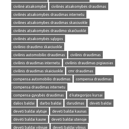
civilinė atsakomybė
civilinės atsakomybės draudimas
civilinės atsakomybės draudimas internetu
civilines atsakomybes draudimas skaiciuokle
civilinės atsakomybės draudimo skaičiuoklė
civilinės atsakomybės sąlygos
civilinio draudimo skaiciuokle
civilinis automobilio draudimas
civilinis draudimas
civilinis draudimas internetu
civilinis draudimas pigiausias
civilinis draudimas skaiciuokle
cmr draudimas
compensa automobilio draudimas
compensa draudimas
compensa draudimas internetu
compensa gyvybės draudimas
d kategorijos kursai
dalios baldai
darbo baldai
darudimas
dėvėti baldai
deveti baldai alytuje
deveti baldai kaunas
dėvėti baldai kaune
deveti baldai utenoje
deveti baldai vilniuje
deveti baldai vilnius