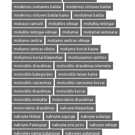
modernus svetaines baldai
modernus virtuves baldai
modernus virtuves baldai kaina
moduliniai baldai
mokausi vairuoti
mokyklos vilniuje
mokyklų reitingai
mokyklu reitingai vilniuje
mokymai
mokymai seminarai
mokymo centrai
mokymo centras vilniuje
mokymo centras vilnius
mokymo kursai kaune
mokymosi kursai klaipedoje
montuojamos spintos
motociklo draudimas
motociklo draudimas internetu
motociklo kategorijos
motociklo teises kaina
motociklo vairavimas
motociklo vairavimo kursai
motociklu draudimas
motociklu kursai
motociklu mokykla
motorolerio draudimas
motoroleriu draudimas
nakvyne klaipedoje
nakvyne Nidoje
nakvyne pajuryje
nakvyne palanga
nakvyne Palangoje
nakvyne prie juros
nakvyne vilniuje
nakvynes namai palangoje
nakvynes palangoje