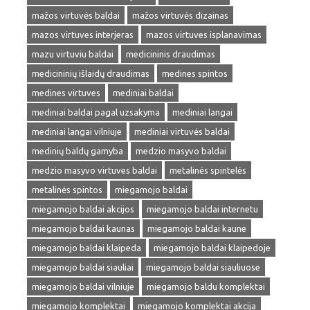
mažos virtuvės baldai
mažos virtuvės dizainas
mazos virtuves interjeras
mazos virtuves isplanavimas
mazu virtuviu baldai
medicininis draudimas
medicininių išlaidų draudimas
medines spintos
medines virtuves
mediniai baldai
mediniai baldai pagal uzsakyma
mediniai langai
mediniai langai vilniuje
mediniai virtuvės baldai
medinių baldų gamyba
medzio masyvo baldai
medzio masyvo virtuves baldai
metalinės spintelės
metalinės spintos
miegamojo baldai
miegamojo baldai akcijos
miegamojo baldai internetu
miegamojo baldai kaunas
miegamojo baldai kaune
miegamojo baldai klaipeda
miegamojo baldai klaipedoje
miegamojo baldai siauliai
miegamojo baldai siauliuose
miegamojo baldai vilniuje
miegamojo baldu komplektai
miegamojo komplektai
miegamojo komplektai akcija