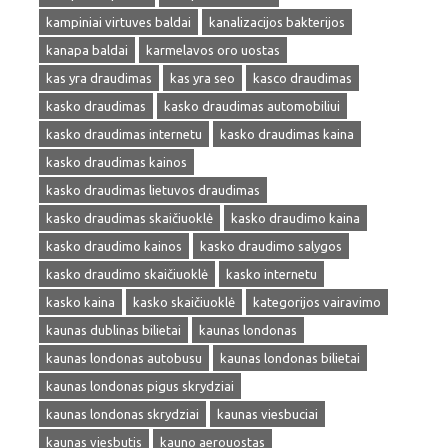
kampiniai virtuves baldai
kanalizacijos bakterijos
kanapa baldai
karmelavos oro uostas
kas yra draudimas
kas yra seo
kasco draudimas
kasko draudimas
kasko draudimas automobiliui
kasko draudimas internetu
kasko draudimas kaina
kasko draudimas kainos
kasko draudimas lietuvos draudimas
kasko draudimas skaičiuoklė
kasko draudimo kaina
kasko draudimo kainos
kasko draudimo salygos
kasko draudimo skaičiuoklė
kasko internetu
kasko kaina
kasko skaičiuoklė
kategorijos vairavimo
kaunas dublinas bilietai
kaunas londonas
kaunas londonas autobusu
kaunas londonas bilietai
kaunas londonas pigus skrydziai
kaunas londonas skrydziai
kaunas viesbuciai
kaunas viesbutis
kauno aerouostas