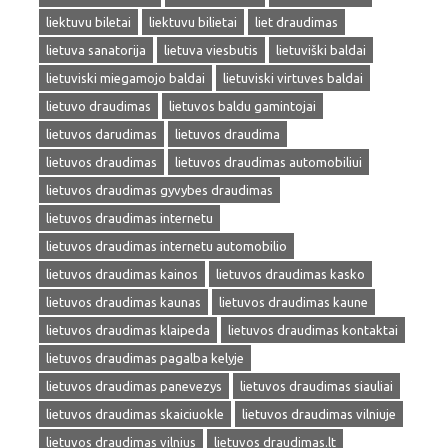
liektuvu biletai
liektuvu bilietai
liet draudimas
lietuva sanatorija
lietuva viesbutis
lietuviški baldai
lietuviski miegamojo baldai
lietuviski virtuves baldai
lietuvo draudimas
lietuvos baldu gamintojai
lietuvos darudimas
lietuvos draudima
lietuvos draudimas
lietuvos draudimas automobiliui
lietuvos draudimas gyvybes draudimas
lietuvos draudimas internetu
lietuvos draudimas internetu automobilio
lietuvos draudimas kainos
lietuvos draudimas kasko
lietuvos draudimas kaunas
lietuvos draudimas kaune
lietuvos draudimas klaipeda
lietuvos draudimas kontaktai
lietuvos draudimas pagalba kelyje
lietuvos draudimas panevezys
lietuvos draudimas siauliai
lietuvos draudimas skaiciuokle
lietuvos draudimas vilniuje
lietuvos draudimas vilnius
lietuvos draudimas.lt