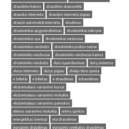
draudimu kainos
draudimu skaiciuokle
drauskis internetu
drauskis internetu pigiau
drausti automobili internetu
drudimas
druskininkai apgyvendinimas
druskininkai nakvyne
druskininkai spa
druskininkai viesbuciai
druskininkai viesbutis
druskininku poilsio namai
druskininku viesbuciai
druskininku viesbuciai kainos
druskininku viesbutis
duru ispardavimas
durų sistemos
durys internetu
durys pigiau
dvieju duru spinta
e bilietai
e bilietas
e draudimas
edraudimas
ekstremalaus vairavimo kursai
ekstremalaus vairavimo mokykla
ekstremalaus vairavimo pamokos
elenos vairavimo mokykla
emira spintos
energetikas šventoji
eta draudimas
europinis draudimas
europinis sveikatos draudimas