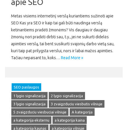
apie SEO
Metas visiems internetinį verslą kuriantiems sužinoti apie
SEO Kas yra SEO ir kaip tai gali būti naudinga verslą
ketinantiems pradėti žmonėms? Vis daugiau ir daugiau
žmonių nori pradėti dirbti sau, t.y., jei ne sukurti didelės
apimties verslą, tai bent susikurti svajonių darbo vietą sau,
kuri taip pat prilygsta verslui, nors ir labai mažos apimties.
Tačiau nepaisant to, koks…
Read More »
SEO paslaugos
1 lygio signalizacija
2 lygio signalizacija
3 lygio signalizacija
3 zvaigzduciu viesbutis vilniuje
5 zvaigzduciu viesbuciai vilniuje
A kategorija
a kategorija eksternu
a kategorija kaina
a kategorija kaunas
a kategorija vilniuje