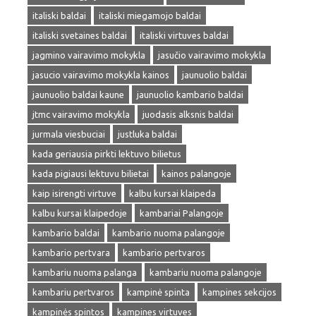
italiski baldai
italiski miegamojo baldai
italiski svetaines baldai
italiski virtuves baldai
jagmino vairavimo mokykla
jasučio vairavimo mokykla
jasucio vairavimo mokykla kainos
jaunuolio baldai
jaunuolio baldai kaune
jaunuolio kambario baldai
jtmc vairavimo mokykla
juodasis alksnis baldai
jurmala viesbuciai
justluka baldai
kada geriausia pirkti lektuvo bilietus
kada pigiausi lektuvu bilietai
kainos palangoje
kaip isirengti virtuve
kalbu kursai klaipeda
kalbu kursai klaipedoje
kambariai Palangoje
kambario baldai
kambario nuoma palangoje
kambario pertvara
kambario pertvaros
kambariu nuoma palanga
kambariu nuoma palangoje
kambariu pertvaros
kampinė spinta
kampines sekcijos
kampinės spintos
kampines virtuves