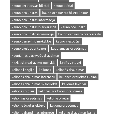
kauno aerouostas bilietai
kauno baldai
kauno oro uostas
kauno oro uostas bilietu kainos
kauno oro uostas informacija
kauno oro uostas tvarkarastis
kauno oro uosto
kauno oro uosto informacija
kauno oro uosto tvarkarastis
kauno vairavimo mokyklos
kauno viešbučiai
kauno viesbuciai kainos
kaupiamasis draudimas
kaupiamasis gyvybės draudimas
kazlausko vairavimo mokykla
kėdės virtuvei
kelione i anglija
keliones
kelionės draudimas
kelionės draudimas internetu
keliones draudimas kaina
keliones draudimas skaiciuokle
kelionės lėktuvu
keliones pigiau
keliones sveikatos draudimas
kelioninis draudimas
kelioniu bilietai
kelioniu bilietai lektuvu
kelionių draudimas
kelionių draudimas internetu
kelionių draudimas kaina