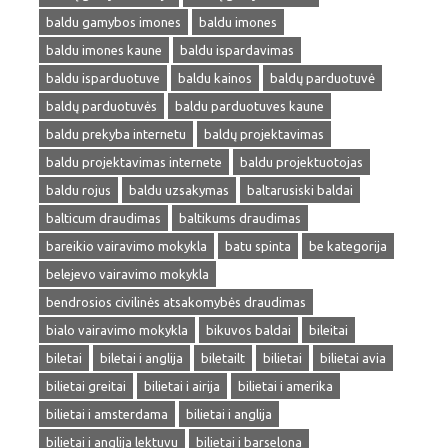
baldu gamybos imones
baldu imones
baldu imones kaune
baldu ispardavimas
baldu isparduotuve
baldu kainos
baldų parduotuvė
baldų parduotuvės
baldu parduotuves kaune
baldu prekyba internetu
baldų projektavimas
baldu projektavimas internete
baldu projektuotojas
baldu rojus
baldu uzsakymas
baltarusiski baldai
balticum draudimas
baltikums draudimas
bareikio vairavimo mokykla
batu spinta
be kategorija
belejevo vairavimo mokykla
bendrosios civilinės atsakomybės draudimas
bialo vairavimo mokykla
bikuvos baldai
bileitai
biletai
biletai i anglija
biletailt
bilietai
bilietai avia
bilietai greitai
bilietai i airija
bilietai i amerika
bilietai i amsterdama
bilietai i anglija
bilietai i anglija lektuvu
bilietai i barselona