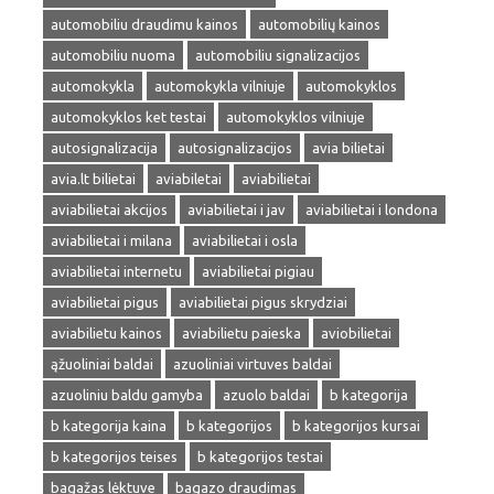
automobiliu draudimu kainos
automobilių kainos
automobiliu nuoma
automobiliu signalizacijos
automokykla
automokykla vilniuje
automokyklos
automokyklos ket testai
automokyklos vilniuje
autosignalizacija
autosignalizacijos
avia bilietai
avia.lt bilietai
aviabiletai
aviabilietai
aviabilietai akcijos
aviabilietai i jav
aviabilietai i londona
aviabilietai i milana
aviabilietai i osla
aviabilietai internetu
aviabilietai pigiau
aviabilietai pigus
aviabilietai pigus skrydziai
aviabilietu kainos
aviabilietu paieska
aviobilietai
ąžuoliniai baldai
azuoliniai virtuves baldai
azuoliniu baldu gamyba
azuolo baldai
b kategorija
b kategorija kaina
b kategorijos
b kategorijos kursai
b kategorijos teises
b kategorijos testai
bagažas lėktuve
bagazo draudimas