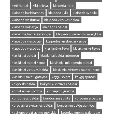
kieti baldai
kilti bilietai
klaipeda hotel
klaipeda karlshamnas
klaipeda kylis
klaipeda svedija
klaipeda viesbuciai
klaipėda virtuves baldai
klaipeda vokietija
klaipėdos baldai
klaipedos baldai katalogas
klaipedos vairavimo mokyklos
klaipedos viesbuciai
klaipedos viesbuciai kainos
klaipedos viesbutis
klasikinė virtuvė
klasikines virtuves
klasikiniai baldai
klasikiniai baldai internetu
klasikiniai baldai kaune
klasikiniai miegamojo baldai
klasikiniai virtuvės baldai
klasikiniai virtuves baldai kaune
klasikiniu baldu gamyba
knygu spinta
knygų spintos
kokybiški baldai
kokybiski virtuves baldai
komutacinės spintos
konvejerio juostos
koridoriaus baldai
koridoriaus spinta
korpusiniai baldai
korpusiniai svetaines baldai
korpusinių baldų gamyba
kostygovo vairavimo mokykla
kotedzu nuoma palangoje