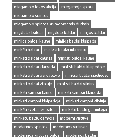
miegamojo lovos akcija
miegamojo spinta
miegamojo spintos
miegamojo spintos stumdomomis durimis
migdolas baldai
migdolo baldai
minijos baldai
minijos baldai kaune
minijos baldai klaipeda
minkšti baldai
minksti baldai internetu
minksti baldai kaunas
minksti baldai kaune
minksti baldai klaipeda
minksti baldai klaipedoje
minksti baldai panevezyje
minksti baldai siauliuose
minksti baldai vilniuje
minksti baldai vilnius
minksti kampai kaune
minksti kampai klaipeda
minksti kampai klaipedoje
minksti kampai vilniuje
minkšti svetainės baldai
minkstu baldu gamintojai
minkštų baldų gamyba
moderni virtuvė
modernios spintos
modernios virtuves
modernios virtuves baldai
modernūs baldai