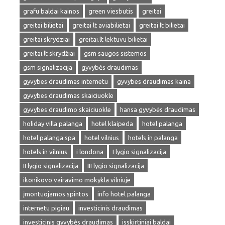
grafu baldai kainos
green viesbutis
greitai
greitai bilietai
greitai lt aviabilietai
greitai lt bilietai
greitai skrydziai
greitai.lt lektuvu bilietai
greitai.lt skrydžiai
gsm saugos sistemos
gsm signalizacija
gyvybės draudimas
gyvybes draudimas internetu
gyvybes draudimas kaina
gyvybes draudimas skaiciuokle
gyvybes draudimo skaiciuokle
hansa gyvybės draudimas
holiday villa palanga
hotel klaipeda
hotel palanga
hotel palanga spa
hotel vilnius
hotels in palanga
hotels in vilnius
i londona
I lygio signalizacija
II lygio signalizacija
III lygio signalizacija
ikonikovo vairavimo mokykla vilniuje
įmontuojamos spintos
info hotel palanga
internetu pigiau
investicinis draudimas
investicinis gyvybės draudimas
isskirtiniai baldai