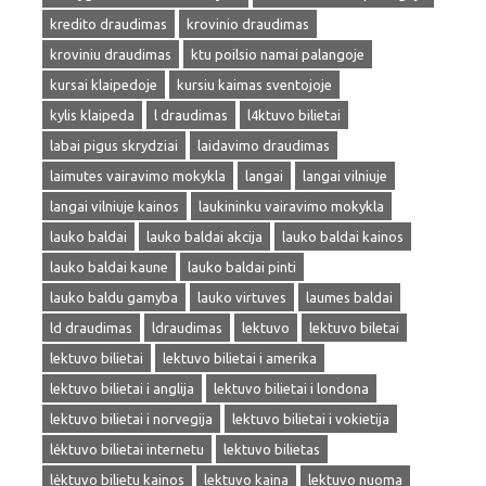
kredito draudimas
krovinio draudimas
kroviniu draudimas
ktu poilsio namai palangoje
kursai klaipedoje
kursiu kaimas sventojoje
kylis klaipeda
l draudimas
l4ktuvo bilietai
labai pigus skrydziai
laidavimo draudimas
laimutes vairavimo mokykla
langai
langai vilniuje
langai vilniuje kainos
laukininku vairavimo mokykla
lauko baldai
lauko baldai akcija
lauko baldai kainos
lauko baldai kaune
lauko baldai pinti
lauko baldu gamyba
lauko virtuves
laumes baldai
ld draudimas
ldraudimas
lektuvo
lektuvo biletai
lektuvo bilietai
lektuvo bilietai i amerika
lektuvo bilietai i anglija
lektuvo bilietai i londona
lektuvo bilietai i norvegija
lektuvo bilietai i vokietija
lėktuvo bilietai internetu
lektuvo bilietas
lėktuvo bilietu kainos
lektuvo kaina
lektuvo nuoma