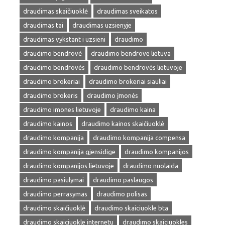
draudimas skaičiuoklė
draudimas sveikatos
draudimas tai
draudimas uzsienyje
draudimas vykstant i uzsieni
draudimo
draudimo bendrovė
draudimo bendrove lietuva
draudimo bendrovės
draudimo bendrovės lietuvoje
draudimo brokeriai
draudimo brokeriai siauliai
draudimo brokeris
draudimo įmonės
draudimo imones lietuvoje
draudimo kaina
draudimo kainos
draudimo kainos skaičiuoklė
draudimo kompanija
draudimo kompanija compensa
draudimo kompanija gjensidige
draudimo kompanijos
draudimo kompanijos lietuvoje
draudimo nuolaida
draudimo pasiulymai
draudimo paslaugos
draudimo perrasymas
draudimo polisas
draudimo skaičiuoklė
draudimo skaiciuokle bta
draudimo skaiciuokle internetu
draudimo skaiciuokles