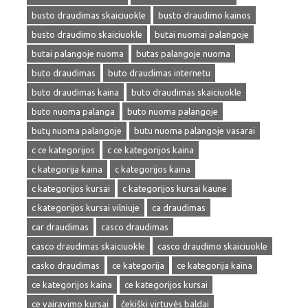
busto draudimas skaiciuokle
busto draudimo kainos
busto draudimo skaiciuokle
butai nuomai palangoje
butai palangoje nuoma
butas palangoje nuoma
buto draudimas
buto draudimas internetu
buto draudimas kaina
buto draudimas skaiciuokle
buto nuoma palanga
buto nuoma palangoje
butų nuoma palangoje
butu nuoma palangoje vasarai
c ce kategorijos
c ce kategorijos kaina
c kategorija kaina
c kategorijos kaina
c kategorijos kursai
c kategorijos kursai kaune
c kategorijos kursai vilniuje
ca draudimas
car draudimas
casco draudimas
casco draudimas skaiciuokle
casco draudimo skaiciuokle
casko draudimas
ce kategorija
ce kategorija kaina
ce kategorijos kaina
ce kategorijos kursai
ce vairavimo kursai
čekiški virtuvės baldai