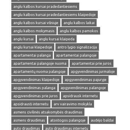
anglu kalbos kursai pradedantiesiems
anglu kalbos kursai pradedantiesiems klaipedoje
anglu kalbos kursai vilniuje
anglu kalbos laikai
anglu kalbos mokymasis
anglu kalbos pamokos
anglu kursai
anglu kursai klaipeda
anglu kursai klaipedoje
antro lygio signalizacija
apartamentai palanga
apartamentai palangoje
apartamentai palangoje nuoma
apartamentai prie juros
apartamentų nuoma palangoje
apgyvendinimas jurmaloje
apgyvendinimas klaipedoje
apgyvendinimas pajuryje
apgyvendinimas palanga
apgyvendinimas palangoje
apgyvendinimas prie juros
apsidrausk internetu
apsidrausti internetu
arv vairavimo mokykla
asmens civilinės atsakomybės draudimas
asmens draudimas
atostogos palangoje
audėjo baldai
auto draudimas
auto draudimas internetu