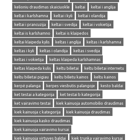
kelioniu draudimas skaiciuokle
keltai
keltai i anglija
keltai i karlshamna
keltai i kyli
keltai i olandija
keltai i prancuzija
keltai i svedija
keltai i vokietija
keltai is karlshamno
keltai is klaipedos
keltai klaipeda kylis
keltas i anglija
keltas i karlshamna
keltas i kyli
keltas i olandija
keltas i svedija
keltas i vokietija
keltas klaipeda karlshamnas
keltas klaipeda kulis
keltu bilietai
keltu bilietai internetu
keltu bilietai pigiau
keltu bilietu kainos
keltu kainos
kerpė palanga
kerpes viesbutis palangoje
kesto baldai
ket testai a kategorija
ket testai b kategorija
ket vairavimo testai
kiek kainuoja automobilio draudimas
kiek kainuoja c kategorija
kiek kainuoja draudimas
kiek kainuoja kasko draudimas
kiek kainuoja vairavimo kursai
kiek kainuoja virtuves baldai
kiek trunka vairavimo kursai