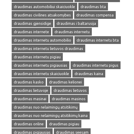
draudimas automobiliui skaiciuokle
draudimas bta
draudimas civilines atsakomybes
draudimas compensa
draudimas gjensidige
draudimas i baltarusija
draudimas internete
draudimas internetu
draudimas internetu automobilio
draudimas internetu bta
draudimas internetu lietuvos draudimas
draudimas internetu pigiau
draudimas internetu pigiausias
draudimas internetu pigus
draudimas internetu skaiciuokle
draudimas kaina
draudimas kasko
draudimas kelionei
draudimas lietuvoje
draudimas lietuvos
draudimas masinai
draudimas masinos
draudimas nuo nelaimingų atsitikimų
draudimas nuo nelaimingų atsitikimų kaina
draudimas online
draudimas pigiau
draudimas pigiausias
draudimas seesam