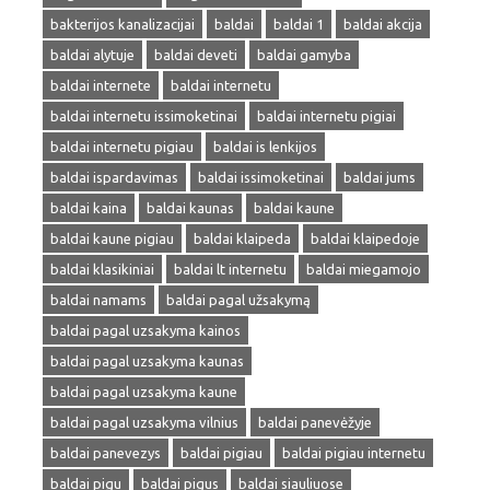
bakterijos kanalizacijai
baldai
baldai 1
baldai akcija
baldai alytuje
baldai deveti
baldai gamyba
baldai internete
baldai internetu
baldai internetu issimoketinai
baldai internetu pigiai
baldai internetu pigiau
baldai is lenkijos
baldai ispardavimas
baldai issimoketinai
baldai jums
baldai kaina
baldai kaunas
baldai kaune
baldai kaune pigiau
baldai klaipeda
baldai klaipedoje
baldai klasikiniai
baldai lt internetu
baldai miegamojo
baldai namams
baldai pagal užsakymą
baldai pagal uzsakyma kainos
baldai pagal uzsakyma kaunas
baldai pagal uzsakyma kaune
baldai pagal uzsakyma vilnius
baldai panevėžyje
baldai panevezys
baldai pigiau
baldai pigiau internetu
baldai pigu
baldai pigus
baldai siauliuose