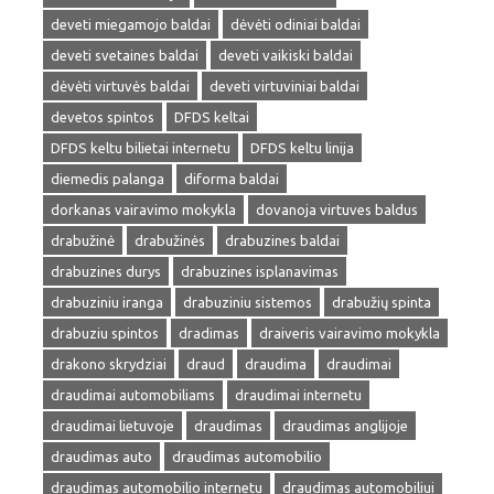
deveti miegamojo baldai
dėvėti odiniai baldai
deveti svetaines baldai
deveti vaikiski baldai
dėvėti virtuvės baldai
deveti virtuviniai baldai
devetos spintos
DFDS keltai
DFDS keltu bilietai internetu
DFDS keltu linija
diemedis palanga
diforma baldai
dorkanas vairavimo mokykla
dovanoja virtuves baldus
drabužinė
drabužinės
drabuzines baldai
drabuzines durys
drabuzines isplanavimas
drabuziniu iranga
drabuziniu sistemos
drabužių spinta
drabuziu spintos
dradimas
draiveris vairavimo mokykla
drakono skrydziai
draud
draudima
draudimai
draudimai automobiliams
draudimai internetu
draudimai lietuvoje
draudimas
draudimas anglijoje
draudimas auto
draudimas automobilio
draudimas automobilio internetu
draudimas automobiliui