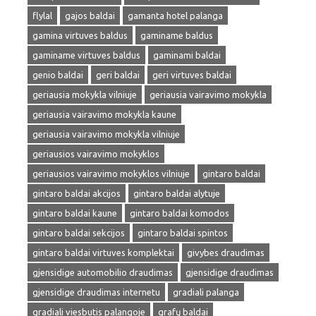
flylal
gajos baldai
gamanta hotel palanga
gamina virtuves baldus
gaminame baldus
gaminame virtuves baldus
gaminami baldai
genio baldai
geri baldai
geri virtuves baldai
geriausia mokykla vilniuje
geriausia vairavimo mokykla
geriausia vairavimo mokykla kaune
geriausia vairavimo mokykla vilniuje
geriausios vairavimo mokyklos
geriausios vairavimo mokyklos vilniuje
gintaro baldai
gintaro baldai akcijos
gintaro baldai alytuje
gintaro baldai kaune
gintaro baldai komodos
gintaro baldai sekcijos
gintaro baldai spintos
gintaro baldai virtuves komplektai
givybes draudimas
gjensidige automobilio draudimas
gjensidige draudimas
gjensidige draudimas internetu
gradiali palanga
gradiali viesbutis palangoje
grafų baldai