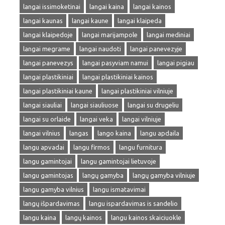
langai issimoketinai
langai kaina
langai kainos
langai kaunas
langai kaune
langai klaipeda
langai klaipedoje
langai marijampole
langai mediniai
langai megrame
langai naudoti
langai panevezyje
langai panevezys
langai pasyviam namui
langai pigiau
langai plastikiniai
langai plastikiniai kainos
langai plastikiniai kaune
langai plastikiniai vilniuje
langai siauliai
langai siauliuose
langai su drugeliu
langai su orlaide
langai veka
langai vilniuje
langai vilnius
langas
lango kaina
langu apdaila
langu apvadai
langu firmos
langu furnitura
langu gamintojai
langu gamintojai lietuvoje
langu gamintojas
langų gamyba
langų gamyba vilniuje
langu gamyba vilnius
langu ismatavimai
langų išpardavimas
langu ispardavimas is sandelio
langu kaina
langų kainos
langu kainos skaiciuokle