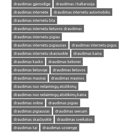
draudimas gjensidige
draudimas i baltarusija
draudimas internete
draudimas internetu automobilio
draudimas internetu bta
draudimas internetu lietuvos draudimas
draudimas internetu pigiau
draudimas internetu pigiausias
draudimas internetu pigus
draudimas internetu skaiciuokle
draudimas kaina
draudimas kasko
draudimas kelionei
draudimas lietuvoje
draudimas lietuvos
draudimas masinai
draudimas masinos
draudimas nuo nelaimingų atsitikimų
draudimas nuo nelaimingų atsitikimų kaina
draudimas online
draudimas pigiau
draudimas pigiausias
draudimas seesam
draudimas skaičiuoklė
draudimas sveikatos
draudimas tai
draudimas uzsienyje