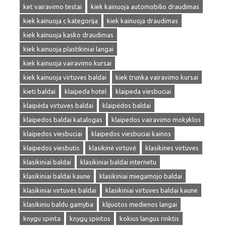
ket vairavimo testai
kiek kainuoja automobilio draudimas
kiek kainuoja c kategorija
kiek kainuoja draudimas
kiek kainuoja kasko draudimas
kiek kainuoja plastikiniai langai
kiek kainuoja vairavimo kursai
kiek kainuoja virtuves baldai
kiek trunka vairavimo kursai
kieti baldai
klaipeda hotel
klaipeda viesbuciai
klaipėda virtuves baldai
klaipėdos baldai
klaipedos baldai katalogas
klaipedos vairavimo mokyklos
klaipedos viesbuciai
klaipedos viesbuciai kainos
klaipedos viesbutis
klasikinė virtuvė
klasikines virtuves
klasikiniai baldai
klasikiniai baldai internetu
klasikiniai baldai kaune
klasikiniai miegamojo baldai
klasikiniai virtuvės baldai
klasikiniai virtuves baldai kaune
klasikiniu baldu gamyba
klijuotos medienos langai
knygu spinta
knygų spintos
kokius langus rinktis