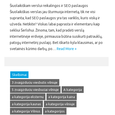
Šiuolaikiškam verslui reikalingos ir SEO paslaugos
Šiuolaikiškas verslas jau šturmuoja internetą, tik ne visi
supranta, kad SEO paslaugos yra tas variklis, kuris viską ir
užveda. Netikite? Viskas labai paprasta ir elementaru kaip
sekliui Šerlohui. Žinoma, tam, kad pradėti verslą
internetinėje erdvėje, pirmiausia būtina susikurti patrauklų,
patogų internetinį puslapį. Bet iškarto kyla klausimas, ar po
svetainės kūrimo darbų, po…
Read More »
Skelbimai
3 zvaigzduciu viesbutis vilniuje
5 zvaigzduciu viesbuciai vilniuje
A kategorija
a kategorija eksternu
a kategorija kaina
a kategorija kaunas
a kategorija vilniuje
a kategorija Vilnius
a kategorijos