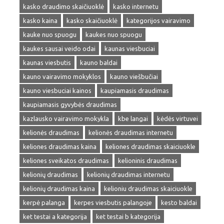
kasko draudimo skaičiuoklė
kasko internetu
kasko kaina
kasko skaičiuoklė
kategorijos vairavimo
kauke nuo spuogu
kaukes nuo spuogu
kaukes sausai veido odai
kaunas viesbuciai
kaunas viesbutis
kauno baldai
kauno vairavimo mokyklos
kauno viešbučiai
kauno viesbuciai kainos
kaupiamasis draudimas
kaupiamasis gyvybės draudimas
kazlausko vairavimo mokykla
kbe langai
kėdės virtuvei
kelionės draudimas
kelionės draudimas internetu
keliones draudimas kaina
keliones draudimas skaiciuokle
keliones sveikatos draudimas
kelioninis draudimas
kelionių draudimas
kelionių draudimas internetu
kelionių draudimas kaina
kelioniu draudimas skaiciuokle
kerpė palanga
kerpes viesbutis palangoje
kesto baldai
ket testai a kategorija
ket testai b kategorija