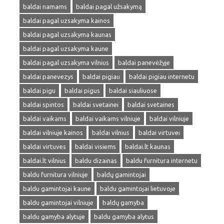
baldai namams
baldai pagal užsakymą
baldai pagal uzsakyma kainos
baldai pagal uzsakyma kaunas
baldai pagal uzsakyma kaune
baldai pagal uzsakyma vilnius
baldai panevėžyje
baldai panevezys
baldai pigiau
baldai pigiau internetu
baldai pigu
baldai pigus
baldai siauliuose
baldai spintos
baldai svetainei
baldai svetaines
baldai vaikams
baldai vaikams vilniuje
baldai vilniuje
baldai vilniuje kainos
baldai vilnius
baldai virtuvei
baldai virtuves
baldai visiems
baldai.lt kaunas
baldai.lt vilnius
baldu dizainas
baldu furnitura internetu
baldu furnitura vilniuje
baldų gamintojai
baldu gamintojai kaune
baldu gamintojai lietuvoje
baldu gamintojai vilniuje
baldų gamyba
baldu gamyba alytuje
baldu gamyba alytus