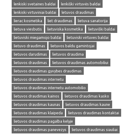
lenkiski svetaines baldai
lenkiški virtuvės baldai
lenkiski virtuviniai baldai
letuvos draudimas
lierac kosmetika
liet draudimas
lietuva sanatorija
lietuva viesbutis
lietuviska kosmetika
lietuviški baldai
lietuviski miegamojo baldai
lietuviski virtuves baldai
lietuvo draudimas
lietuvos baldu gamintojai
lietuvos darudimas
lietuvos draudima
lietuvos draudimas
lietuvos draudimas automobiliui
lietuvos draudimas gyvybes draudimas
lietuvos draudimas internetu
lietuvos draudimas internetu automobilio
lietuvos draudimas kainos
lietuvos draudimas kasko
lietuvos draudimas kaunas
lietuvos draudimas kaune
lietuvos draudimas klaipeda
lietuvos draudimas kontaktai
lietuvos draudimas pagalba kelyje
lietuvos draudimas panevezys
lietuvos draudimas siauliai