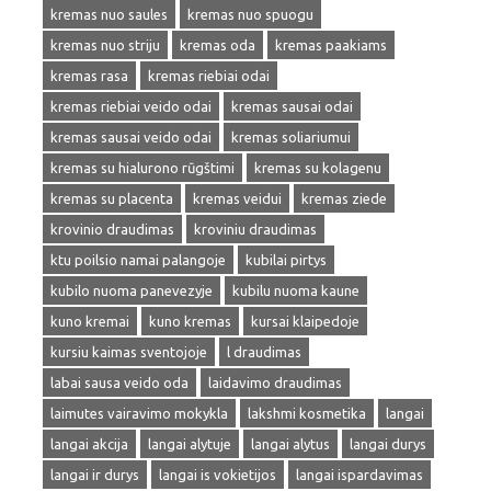
kremas nuo saules
kremas nuo spuogu
kremas nuo striju
kremas oda
kremas paakiams
kremas rasa
kremas riebiai odai
kremas riebiai veido odai
kremas sausai odai
kremas sausai veido odai
kremas soliariumui
kremas su hialurono rūgštimi
kremas su kolagenu
kremas su placenta
kremas veidui
kremas ziede
krovinio draudimas
kroviniu draudimas
ktu poilsio namai palangoje
kubilai pirtys
kubilo nuoma panevezyje
kubilu nuoma kaune
kuno kremai
kuno kremas
kursai klaipedoje
kursiu kaimas sventojoje
l draudimas
labai sausa veido oda
laidavimo draudimas
laimutes vairavimo mokykla
lakshmi kosmetika
langai
langai akcija
langai alytuje
langai alytus
langai durys
langai ir durys
langai is vokietijos
langai ispardavimas