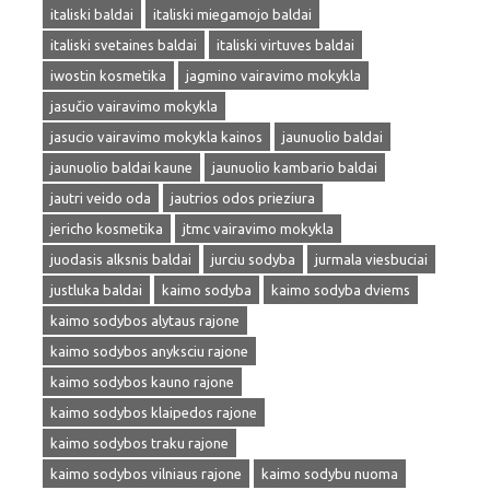
italiski baldai
italiski miegamojo baldai
italiski svetaines baldai
italiski virtuves baldai
iwostin kosmetika
jagmino vairavimo mokykla
jasučio vairavimo mokykla
jasucio vairavimo mokykla kainos
jaunuolio baldai
jaunuolio baldai kaune
jaunuolio kambario baldai
jautri veido oda
jautrios odos prieziura
jericho kosmetika
jtmc vairavimo mokykla
juodasis alksnis baldai
jurciu sodyba
jurmala viesbuciai
justluka baldai
kaimo sodyba
kaimo sodyba dviems
kaimo sodybos alytaus rajone
kaimo sodybos anyksciu rajone
kaimo sodybos kauno rajone
kaimo sodybos klaipedos rajone
kaimo sodybos traku rajone
kaimo sodybos vilniaus rajone
kaimo sodybu nuoma