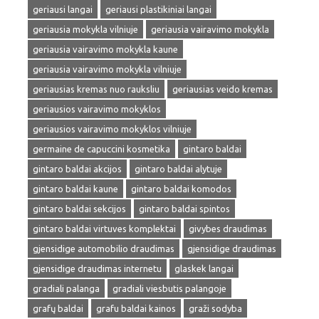
geriausi langai
geriausi plastikiniai langai
geriausia mokykla vilniuje
geriausia vairavimo mokykla
geriausia vairavimo mokykla kaune
geriausia vairavimo mokykla vilniuje
geriausias kremas nuo rauksliu
geriausias veido kremas
geriausios vairavimo mokyklos
geriausios vairavimo mokyklos vilniuje
germaine de capuccini kosmetika
gintaro baldai
gintaro baldai akcijos
gintaro baldai alytuje
gintaro baldai kaune
gintaro baldai komodos
gintaro baldai sekcijos
gintaro baldai spintos
gintaro baldai virtuves komplektai
givybes draudimas
gjensidige automobilio draudimas
gjensidige draudimas
gjensidige draudimas internetu
glaskek langai
gradiali palanga
gradiali viesbutis palangoje
grafų baldai
grafu baldai kainos
graži sodyba