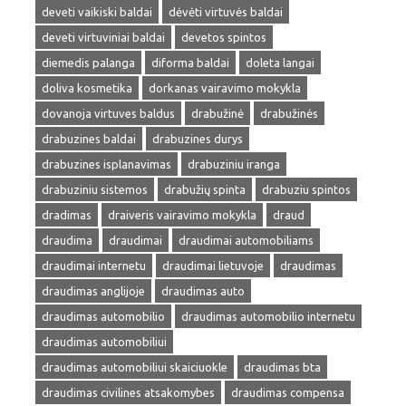
deveti vaikiski baldai
dėvėti virtuvės baldai
deveti virtuviniai baldai
devetos spintos
diemedis palanga
diforma baldai
doleta langai
doliva kosmetika
dorkanas vairavimo mokykla
dovanoja virtuves baldus
drabužinė
drabužinės
drabuzines baldai
drabuzines durys
drabuzines isplanavimas
drabuziniu iranga
drabuziniu sistemos
drabužių spinta
drabuziu spintos
dradimas
draiveris vairavimo mokykla
draud
draudima
draudimai
draudimai automobiliams
draudimai internetu
draudimai lietuvoje
draudimas
draudimas anglijoje
draudimas auto
draudimas automobilio
draudimas automobilio internetu
draudimas automobiliui
draudimas automobiliui skaiciuokle
draudimas bta
draudimas civilines atsakomybes
draudimas compensa