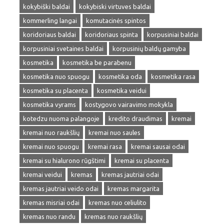
kokybiški baldai
kokybiski virtuves baldai
kommerling langai
komutacinės spintos
koridoriaus baldai
koridoriaus spinta
korpusiniai baldai
korpusiniai svetaines baldai
korpusinių baldų gamyba
kosmetika
kosmetika be parabenu
kosmetika nuo spuogu
kosmetika oda
kosmetika rasa
kosmetika su placenta
kosmetika veidui
kosmetika vyrams
kostygovo vairavimo mokykla
kotedzu nuoma palangoje
kredito draudimas
kremai
kremai nuo raukšlių
kremai nuo saules
kremai nuo spuogu
kremai rasa
kremai sausai odai
kremai su hialurono rūgštimi
kremai su placenta
kremai veidui
kremas
kremas jautriai odai
kremas jautriai veido odai
kremas margarita
kremas misriai odai
kremas nuo celiulito
kremas nuo randu
kremas nuo raukšlių