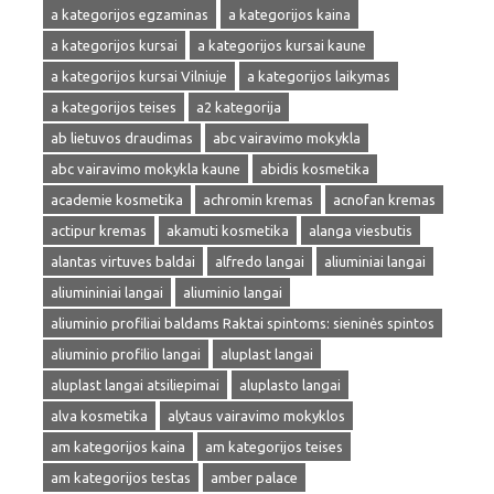
a kategorijos egzaminas
a kategorijos kaina
a kategorijos kursai
a kategorijos kursai kaune
a kategorijos kursai Vilniuje
a kategorijos laikymas
a kategorijos teises
a2 kategorija
ab lietuvos draudimas
abc vairavimo mokykla
abc vairavimo mokykla kaune
abidis kosmetika
academie kosmetika
achromin kremas
acnofan kremas
actipur kremas
akamuti kosmetika
alanga viesbutis
alantas virtuves baldai
alfredo langai
aliuminiai langai
aliumininiai langai
aliuminio langai
aliuminio profiliai baldams Raktai spintoms: sieninės spintos
aliuminio profilio langai
aluplast langai
aluplast langai atsiliepimai
aluplasto langai
alva kosmetika
alytaus vairavimo mokyklos
am kategorijos kaina
am kategorijos teises
am kategorijos testas
amber palace