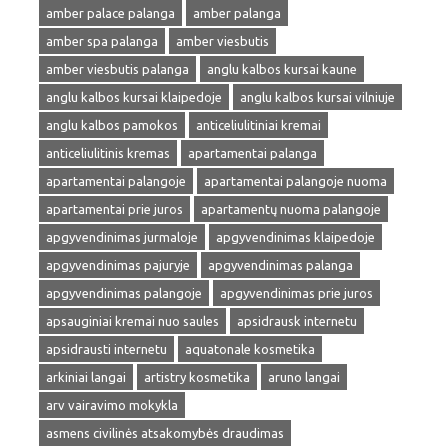
amber palace palanga
amber palanga
amber spa palanga
amber viesbutis
amber viesbutis palanga
anglu kalbos kursai kaune
anglu kalbos kursai klaipedoje
anglu kalbos kursai vilniuje
anglu kalbos pamokos
anticeliulitiniai kremai
anticeliulitinis kremas
apartamentai palanga
apartamentai palangoje
apartamentai palangoje nuoma
apartamentai prie juros
apartamentų nuoma palangoje
apgyvendinimas jurmaloje
apgyvendinimas klaipedoje
apgyvendinimas pajuryje
apgyvendinimas palanga
apgyvendinimas palangoje
apgyvendinimas prie juros
apsauginiai kremai nuo saules
apsidrausk internetu
apsidrausti internetu
aquatonale kosmetika
arkiniai langai
artistry kosmetika
aruno langai
arv vairavimo mokykla
asmens civilinės atsakomybės draudimas