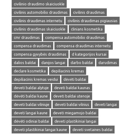
civilinio draudimo skaiciuokle
civilinis automobilio draudimas
civilinis draudimas
civilinis draudimas internetu
civilinis draudimas pigiausias
civilinis draudimas skaiciuokle
clinians kosmetika
cmr draudimas
compensa automobilio draudimas
compensa draudimas
compensa draudimas internetu
compensa gyvybės draudimas
d kategorijos kursai
dalios baldai
danijos langai
darbo baldai
darudimas
declare kosmetika
depiliacinis kremas
depiliacinis kremas veidui
dėvėti baldai
deveti baldai alytuje
deveti baldai kaunas
dėvėti baldai kaune
deveti baldai utenoje
deveti baldai vilniuje
deveti baldai vilnius
deveti langai
deveti langai kaune
deveti miegamojo baldai
dėvėti odiniai baldai
deveti plastikiniai langai
deveti plastikiniai langai kaune
deveti svetaines baldai