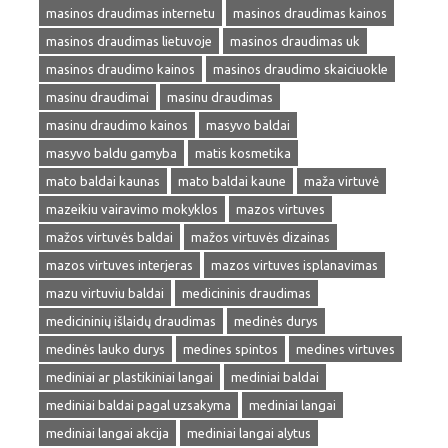
masinos draudimas internetu
masinos draudimas kainos
masinos draudimas lietuvoje
masinos draudimas uk
masinos draudimo kainos
masinos draudimo skaiciuokle
masinu draudimai
masinu draudimas
masinu draudimo kainos
masyvo baldai
masyvo baldu gamyba
matis kosmetika
mato baldai kaunas
mato baldai kaune
maža virtuvė
mazeikiu vairavimo mokyklos
mazos virtuves
mažos virtuvės baldai
mažos virtuvės dizainas
mazos virtuves interjeras
mazos virtuves isplanavimas
mazu virtuviu baldai
medicininis draudimas
medicininių išlaidų draudimas
medinės durys
medinės lauko durys
medines spintos
medines virtuves
mediniai ar plastikiniai langai
mediniai baldai
mediniai baldai pagal uzsakyma
mediniai langai
mediniai langai akcija
mediniai langai alytus