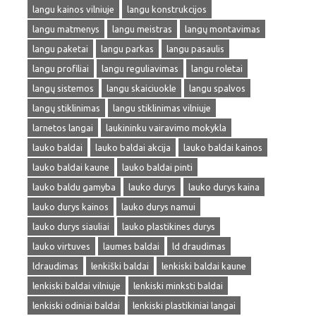
langu kainos vilniuje
langu konstrukcijos
langu matmenys
langu meistras
langų montavimas
langu paketai
langu parkas
langu pasaulis
langu profiliai
langu reguliavimas
langu roletai
langų sistemos
langu skaiciuokle
langu spalvos
langų stiklinimas
langu stiklinimas vilniuje
larnetos langai
laukininku vairavimo mokykla
lauko baldai
lauko baldai akcija
lauko baldai kainos
lauko baldai kaune
lauko baldai pinti
lauko baldu gamyba
lauko durys
lauko durys kaina
lauko durys kainos
lauko durys namui
lauko durys siauliai
lauko plastikines durys
lauko virtuves
laumes baldai
ld draudimas
ldraudimas
lenkiški baldai
lenkiski baldai kaune
lenkiski baldai vilniuje
lenkiski minksti baldai
lenkiski odiniai baldai
lenkiski plastikiniai langai