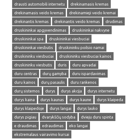
drausti automobili internetu
drekinamasis kremas
drekinamasis veido kremas
drekinamieji veido kremai
drekinantis kremas
drekinantis veido kremas
drudimas
druskininkai apgyvendinimas
druskininkai nakvyne
druskininkai spa
druskininkai viesbuciai
druskininkai viesbutis
druskininku poilsio namai
druskininku viesbuciai
druskininku viesbuciai kainos
druskininku viesbutis
duris
duru apvadai
duru centras
durų gamyba
duru ispardavimas
duru kainos
durų pasaulis
duru rankenos
durų sistemos
durys
durys akcija
durys internetu
durys kaina
durys kaunas
durys kaune
durys klaipeda
durys klaipedoje
durys langai
durys lauko
durys pigiau
dvarykščių sodyba
dvieju duru spinta
e draudimas
edraudimas
eko langai
ekstremalaus vairavimo kursai