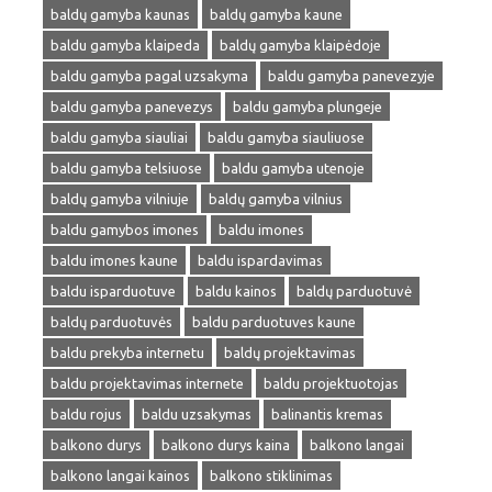
baldų gamyba kaunas
baldų gamyba kaune
baldu gamyba klaipeda
baldų gamyba klaipėdoje
baldu gamyba pagal uzsakyma
baldu gamyba panevezyje
baldu gamyba panevezys
baldu gamyba plungeje
baldu gamyba siauliai
baldu gamyba siauliuose
baldu gamyba telsiuose
baldu gamyba utenoje
baldų gamyba vilniuje
baldų gamyba vilnius
baldu gamybos imones
baldu imones
baldu imones kaune
baldu ispardavimas
baldu isparduotuve
baldu kainos
baldų parduotuvė
baldų parduotuvės
baldu parduotuves kaune
baldu prekyba internetu
baldų projektavimas
baldu projektavimas internete
baldu projektuotojas
baldu rojus
baldu uzsakymas
balinantis kremas
balkono durys
balkono durys kaina
balkono langai
balkono langai kainos
balkono stiklinimas