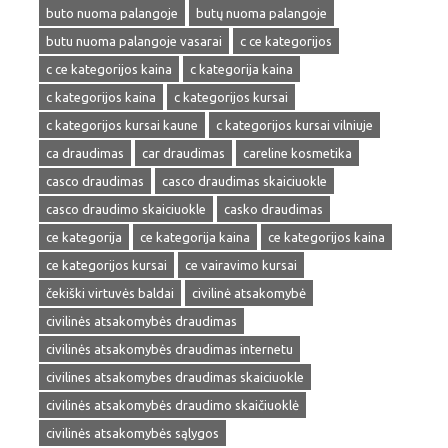
buto nuoma palangoje
butų nuoma palangoje
butu nuoma palangoje vasarai
c ce kategorijos
c ce kategorijos kaina
c kategorija kaina
c kategorijos kaina
c kategorijos kursai
c kategorijos kursai kaune
c kategorijos kursai vilniuje
ca draudimas
car draudimas
careline kosmetika
casco draudimas
casco draudimas skaiciuokle
casco draudimo skaiciuokle
casko draudimas
ce kategorija
ce kategorija kaina
ce kategorijos kaina
ce kategorijos kursai
ce vairavimo kursai
čekiški virtuvės baldai
civilinė atsakomybė
civilinės atsakomybės draudimas
civilinės atsakomybės draudimas internetu
civilines atsakomybes draudimas skaiciuokle
civilinės atsakomybės draudimo skaičiuoklė
civilinės atsakomybės sąlygos