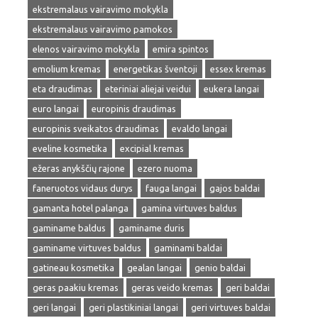
ekstremalaus vairavimo mokykla
ekstremalaus vairavimo pamokos
elenos vairavimo mokykla
emira spintos
emolium kremas
energetikas šventoji
essex kremas
eta draudimas
eteriniai aliejai veidui
eukera langai
euro langai
europinis draudimas
europinis sveikatos draudimas
evaldo langai
eveline kosmetika
excipial kremas
ežeras anykščių rajone
ezero nuoma
faneruotos vidaus durys
fauga langai
gajos baldai
gamanta hotel palanga
gamina virtuves baldus
gaminame baldus
gaminame duris
gaminame virtuves baldus
gaminami baldai
gatineau kosmetika
gealan langai
genio baldai
geras paakiu kremas
geras veido kremas
geri baldai
geri langai
geri plastikiniai langai
geri virtuves baldai