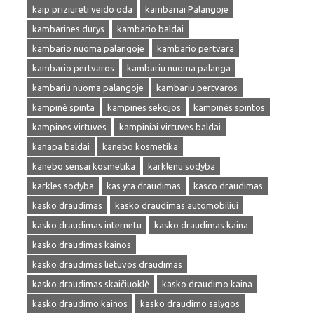
kaip priziureti veido oda
kambariai Palangoje
kambarines durys
kambario baldai
kambario nuoma palangoje
kambario pertvara
kambario pertvaros
kambariu nuoma palanga
kambariu nuoma palangoje
kambariu pertvaros
kampinė spinta
kampines sekcijos
kampinės spintos
kampines virtuves
kampiniai virtuves baldai
kanapa baldai
kanebo kosmetika
kanebo sensai kosmetika
karklenu sodyba
karkles sodyba
kas yra draudimas
kasco draudimas
kasko draudimas
kasko draudimas automobiliui
kasko draudimas internetu
kasko draudimas kaina
kasko draudimas kainos
kasko draudimas lietuvos draudimas
kasko draudimas skaičiuoklė
kasko draudimo kaina
kasko draudimo kainos
kasko draudimo salygos