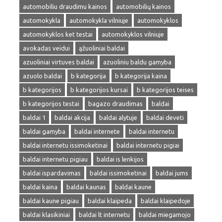
automobiliu draudimu kainos
automobilių kainos
automokykla
automokykla vilniuje
automokyklos
automokyklos ket testai
automokyklos vilniuje
avokadas veidui
ąžuoliniai baldai
azuoliniai virtuves baldai
azuoliniu baldu gamyba
azuolo baldai
b kategorija
b kategorija kaina
b kategorijos
b kategorijos kursai
b kategorijos teises
b kategorijos testai
bagazo draudimas
baldai
baldai 1
baldai akcija
baldai alytuje
baldai deveti
baldai gamyba
baldai internete
baldai internetu
baldai internetu issimoketinai
baldai internetu pigiai
baldai internetu pigiau
baldai is lenkijos
baldai ispardavimas
baldai issimoketinai
baldai jums
baldai kaina
baldai kaunas
baldai kaune
baldai kaune pigiau
baldai klaipeda
baldai klaipedoje
baldai klasikiniai
baldai lt internetu
baldai miegamojo