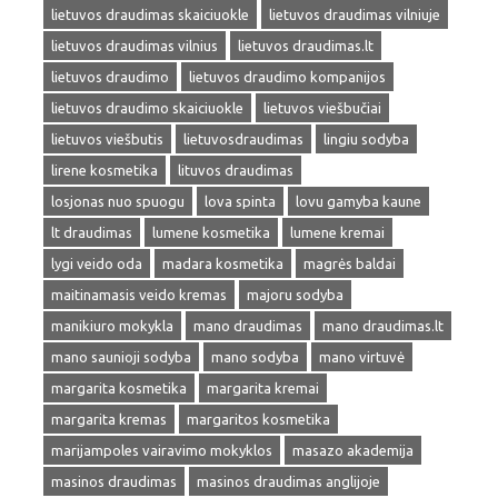
lietuvos draudimas skaiciuokle
lietuvos draudimas vilniuje
lietuvos draudimas vilnius
lietuvos draudimas.lt
lietuvos draudimo
lietuvos draudimo kompanijos
lietuvos draudimo skaiciuokle
lietuvos viešbučiai
lietuvos viešbutis
lietuvosdraudimas
lingiu sodyba
lirene kosmetika
lituvos draudimas
losjonas nuo spuogu
lova spinta
lovu gamyba kaune
lt draudimas
lumene kosmetika
lumene kremai
lygi veido oda
madara kosmetika
magrės baldai
maitinamasis veido kremas
majoru sodyba
manikiuro mokykla
mano draudimas
mano draudimas.lt
mano saunioji sodyba
mano sodyba
mano virtuvė
margarita kosmetika
margarita kremai
margarita kremas
margaritos kosmetika
marijampoles vairavimo mokyklos
masazo akademija
masinos draudimas
masinos draudimas anglijoje