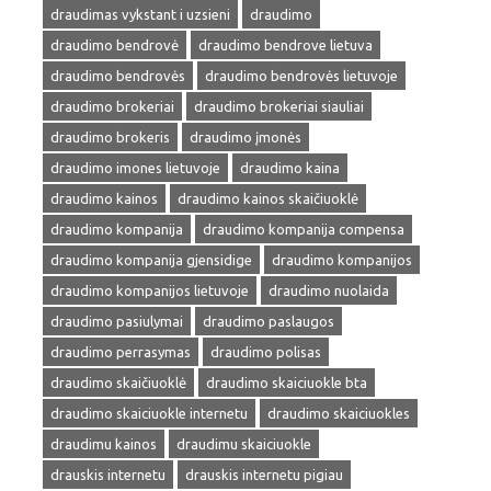
draudimas vykstant i uzsieni
draudimo
draudimo bendrovė
draudimo bendrove lietuva
draudimo bendrovės
draudimo bendrovės lietuvoje
draudimo brokeriai
draudimo brokeriai siauliai
draudimo brokeris
draudimo įmonės
draudimo imones lietuvoje
draudimo kaina
draudimo kainos
draudimo kainos skaičiuoklė
draudimo kompanija
draudimo kompanija compensa
draudimo kompanija gjensidige
draudimo kompanijos
draudimo kompanijos lietuvoje
draudimo nuolaida
draudimo pasiulymai
draudimo paslaugos
draudimo perrasymas
draudimo polisas
draudimo skaičiuoklė
draudimo skaiciuokle bta
draudimo skaiciuokle internetu
draudimo skaiciuokles
draudimu kainos
draudimu skaiciuokle
drauskis internetu
drauskis internetu pigiau