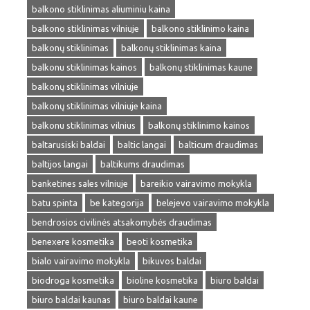
balkono stiklinimas aliuminiu kaina
balkono stiklinimas vilniuje
balkono stiklinimo kaina
balkonų stiklinimas
balkonų stiklinimas kaina
balkonu stiklinimas kainos
balkonų stiklinimas kaune
balkonų stiklinimas vilniuje
balkonų stiklinimas vilniuje kaina
balkonu stiklinimas vilnius
balkonų stiklinimo kainos
baltarusiski baldai
baltic langai
balticum draudimas
baltijos langai
baltikums draudimas
banketines sales vilniuje
bareikio vairavimo mokykla
batu spinta
be kategorija
belejevo vairavimo mokykla
bendrosios civilinės atsakomybės draudimas
benexere kosmetika
beoti kosmetika
bialo vairavimo mokykla
bikuvos baldai
biodroga kosmetika
bioline kosmetika
biuro baldai
biuro baldai kaunas
biuro baldai kaune