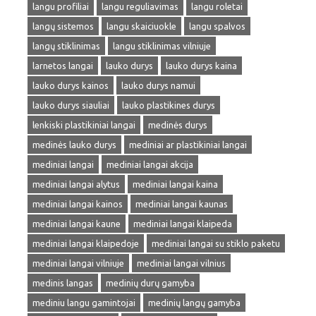
langu profiliai
langu reguliavimas
langu roletai
langų sistemos
langu skaiciuokle
langu spalvos
langų stiklinimas
langu stiklinimas vilniuje
larnetos langai
lauko durys
lauko durys kaina
lauko durys kainos
lauko durys namui
lauko durys siauliai
lauko plastikines durys
lenkiski plastikiniai langai
medinės durys
medinės lauko durys
mediniai ar plastikiniai langai
mediniai langai
mediniai langai akcija
mediniai langai alytus
mediniai langai kaina
mediniai langai kainos
mediniai langai kaunas
mediniai langai kaune
mediniai langai klaipeda
mediniai langai klaipedoje
mediniai langai su stiklo paketu
mediniai langai vilniuje
mediniai langai vilnius
medinis langas
medinių durų gamyba
mediniu langu gamintojai
medinių langų gamyba