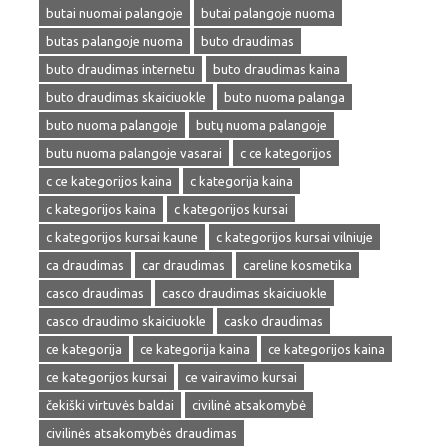
butai nuomai palangoje
butai palangoje nuoma
butas palangoje nuoma
buto draudimas
buto draudimas internetu
buto draudimas kaina
buto draudimas skaiciuokle
buto nuoma palanga
buto nuoma palangoje
butų nuoma palangoje
butu nuoma palangoje vasarai
c ce kategorijos
c ce kategorijos kaina
c kategorija kaina
c kategorijos kaina
c kategorijos kursai
c kategorijos kursai kaune
c kategorijos kursai vilniuje
ca draudimas
car draudimas
careline kosmetika
casco draudimas
casco draudimas skaiciuokle
casco draudimo skaiciuokle
casko draudimas
ce kategorija
ce kategorija kaina
ce kategorijos kaina
ce kategorijos kursai
ce vairavimo kursai
čekiški virtuvės baldai
civilinė atsakomybė
civilinės atsakomybės draudimas