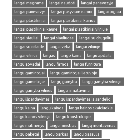
langai megrame
langai naudoti
langai panevezyje
langai panevezys
langai pasyviam namui
langai pigiau
langai plastikiniai
langai plastikiniai kainos
langai plastikiniai kaune
langai plastikiniai vilniuje
langai siauliai
langai siauliuose
langai su drugeliu
langai su orlaide
langai veka
langai vilniuje
langai vilnius
langas
lango kaina
langu apdaila
langu apvadai
langu firmos
langu furnitura
langu gamintojai
langu gamintojai lietuvoje
langu gamintojas
langų gamyba
langų gamyba vilniuje
langu gamyba vilnius
langu ismatavimai
langų išpardavimas
langu ispardavimas is sandelio
langu kaina
langų kainos
langu kainos skaiciuokle
langu kainos vilniuje
langu konstrukcijos
langu matmenys
langu meistras
langų montavimas
langu paketai
langu parkas
langu pasaulis