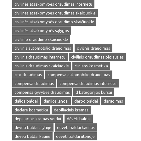
civilinės atsakomybės draudimas internetu
civilines atsakomybes draudimas skaiciuokle
civilinės atsakomybės draudimo skaičiuoklė
civilinės atsakomybės sąlygos
civilinio draudimo skaiciuokle
civilinis automobilio draudimas
civilinis draudimas
civilinis draudimas internetu
civilinis draudimas pigiausias
civilinis draudimas skaiciuokle
clinians kosmetika
cmr draudimas
compensa automobilio draudimas
compensa draudimas
compensa draudimas internetu
compensa gyvybės draudimas
d kategorijos kursai
dalios baldai
danijos langai
darbo baldai
darudimas
declare kosmetika
depiliacinis kremas
depiliacinis kremas veidui
dėvėti baldai
deveti baldai alytuje
deveti baldai kaunas
dėvėti baldai kaune
deveti baldai utenoje