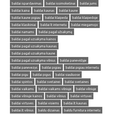
baldai ispardavimas
baldai issimoketinai
baldai jums
baldai kaina
baldai kaunas
baldai kaune
baldai kaune pigiau
baldai klaipeda
baldai klaipedoje
baldai klasikiniai
baldai lt internetu
baldai miegamojo
baldai namams
baldai pagal užsakymą
baldai pagal uzsakyma kainos
baldai pagal uzsakyma kaunas
baldai pagal uzsakyma kaune
baldai pagal uzsakyma vilnius
baldai panevėžyje
baldai panevezys
baldai pigiau
baldai pigiau internetu
baldai pigu
baldai pigus
baldai siauliuose
baldai spintos
baldai svetainei
baldai svetaines
baldai vaikams
baldai vaikams vilniuje
baldai vilniuje
baldai vilniuje kainos
baldai vilnius
baldai virtuvei
baldai virtuves
baldai visiems
baldai.lt kaunas
baldai.lt vilnius
baldu dizainas
baldu furnitura internetu