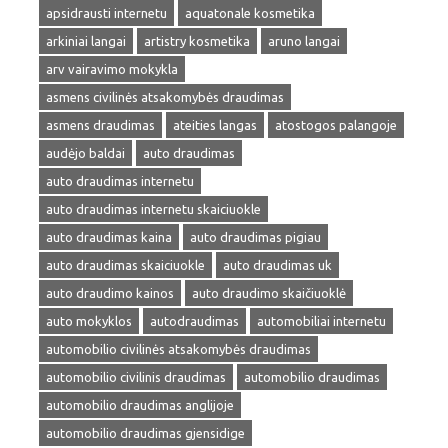
apsidrausti internetu
aquatonale kosmetika
arkiniai langai
artistry kosmetika
aruno langai
arv vairavimo mokykla
asmens civilinės atsakomybės draudimas
asmens draudimas
ateities langas
atostogos palangoje
audėjo baldai
auto draudimas
auto draudimas internetu
auto draudimas internetu skaiciuokle
auto draudimas kaina
auto draudimas pigiau
auto draudimas skaiciuokle
auto draudimas uk
auto draudimo kainos
auto draudimo skaičiuoklė
auto mokyklos
autodraudimas
automobiliai internetu
automobilio civilinės atsakomybės draudimas
automobilio civilinis draudimas
automobilio draudimas
automobilio draudimas anglijoje
automobilio draudimas gjensidige