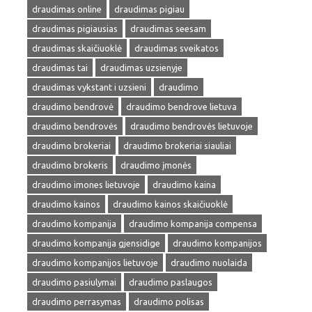
draudimas online
draudimas pigiau
draudimas pigiausias
draudimas seesam
draudimas skaičiuoklė
draudimas sveikatos
draudimas tai
draudimas uzsienyje
draudimas vykstant i uzsieni
draudimo
draudimo bendrovė
draudimo bendrove lietuva
draudimo bendrovės
draudimo bendrovės lietuvoje
draudimo brokeriai
draudimo brokeriai siauliai
draudimo brokeris
draudimo įmonės
draudimo imones lietuvoje
draudimo kaina
draudimo kainos
draudimo kainos skaičiuoklė
draudimo kompanija
draudimo kompanija compensa
draudimo kompanija gjensidige
draudimo kompanijos
draudimo kompanijos lietuvoje
draudimo nuolaida
draudimo pasiulymai
draudimo paslaugos
draudimo perrasymas
draudimo polisas