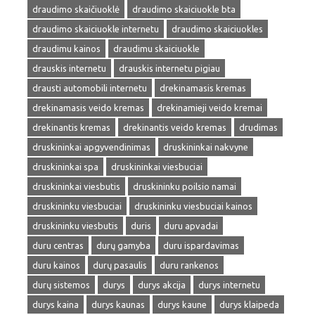
draudimo skaičiuoklė
draudimo skaiciuokle bta
draudimo skaiciuokle internetu
draudimo skaiciuokles
draudimu kainos
draudimu skaiciuokle
drauskis internetu
drauskis internetu pigiau
drausti automobili internetu
drekinamasis kremas
drekinamasis veido kremas
drekinamieji veido kremai
drekinantis kremas
drekinantis veido kremas
drudimas
druskininkai apgyvendinimas
druskininkai nakvyne
druskininkai spa
druskininkai viesbuciai
druskininkai viesbutis
druskininku poilsio namai
druskininku viesbuciai
druskininku viesbuciai kainos
druskininku viesbutis
duris
duru apvadai
duru centras
durų gamyba
duru ispardavimas
duru kainos
durų pasaulis
duru rankenos
durų sistemos
durys
durys akcija
durys internetu
durys kaina
durys kaunas
durys kaune
durys klaipeda