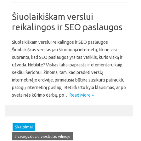
Šiuolaikiškam verslui
reikalingos ir SEO paslaugos
Šiuolaikiškam verslui reikalingos ir SEO paslaugos
Šiuolaikiškas verslas jau šturmuoja internetą, tik ne visi
supranta, kad SEO paslaugos yra tas variklis, kuris viską ir
užveda. Netikite? Viskas labai paprasta ir elementaru kaip
sekliui Šerlohui. Žinoma, tam, kad pradėti verslą
internetinėje erdvėje, pirmiausia būtina susikurti patrauklų,
patogų internetinį puslapį. Bet iškarto kyla klausimas, ar po
svetainės kūrimo darbų, po…
Read More »
Skelbimai
3 zvaigzduciu viesbutis vilniuje