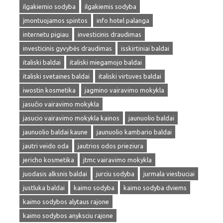
ilgakiemio sodyba
ilgakiemis sodyba
įmontuojamos spintos
info hotel palanga
internetu pigiau
investicinis draudimas
investicinis gyvybės draudimas
isskirtiniai baldai
italiski baldai
italiski miegamojo baldai
italiski svetaines baldai
italiski virtuves baldai
iwostin kosmetika
jagmino vairavimo mokykla
jasučio vairavimo mokykla
jasucio vairavimo mokykla kainos
jaunuolio baldai
jaunuolio baldai kaune
jaunuolio kambario baldai
jautri veido oda
jautrios odos prieziura
jericho kosmetika
jtmc vairavimo mokykla
juodasis alksnis baldai
jurciu sodyba
jurmala viesbuciai
justluka baldai
kaimo sodyba
kaimo sodyba dviems
kaimo sodybos alytaus rajone
kaimo sodybos anyksciu rajone