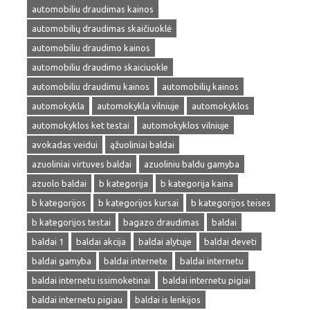
automobiliu draudimas kainos
automobilių draudimas skaičiuoklė
automobiliu draudimo kainos
automobiliu draudimo skaiciuokle
automobiliu draudimu kainos
automobilių kainos
automokykla
automokykla vilniuje
automokyklos
automokyklos ket testai
automokyklos vilniuje
avokadas veidui
ąžuoliniai baldai
azuoliniai virtuves baldai
azuoliniu baldu gamyba
azuolo baldai
b kategorija
b kategorija kaina
b kategorijos
b kategorijos kursai
b kategorijos teises
b kategorijos testai
bagazo draudimas
baldai
baldai 1
baldai akcija
baldai alytuje
baldai deveti
baldai gamyba
baldai internete
baldai internetu
baldai internetu issimoketinai
baldai internetu pigiai
baldai internetu pigiau
baldai is lenkijos