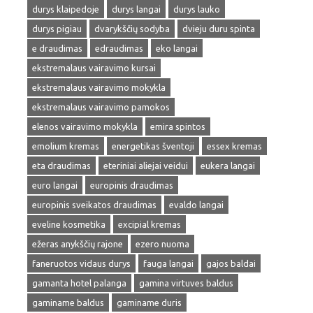
durys klaipedoje
durys langai
durys lauko
durys pigiau
dvarykščių sodyba
dvieju duru spinta
e draudimas
edraudimas
eko langai
ekstremalaus vairavimo kursai
ekstremalaus vairavimo mokykla
ekstremalaus vairavimo pamokos
elenos vairavimo mokykla
emira spintos
emolium kremas
energetikas šventoji
essex kremas
eta draudimas
eteriniai aliejai veidui
eukera langai
euro langai
europinis draudimas
europinis sveikatos draudimas
evaldo langai
eveline kosmetika
excipial kremas
ežeras anykščių rajone
ezero nuoma
faneruotos vidaus durys
fauga langai
gajos baldai
gamanta hotel palanga
gamina virtuves baldus
gaminame baldus
gaminame duris