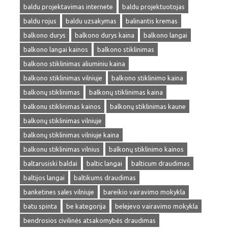
baldu projektavimas internete
baldu projektuotojas
baldu rojus
baldu uzsakymas
balinantis kremas
balkono durys
balkono durys kaina
balkono langai
balkono langai kainos
balkono stiklinimas
balkono stiklinimas aliuminiu kaina
balkono stiklinimas vilniuje
balkono stiklinimo kaina
balkonų stiklinimas
balkonų stiklinimas kaina
balkonu stiklinimas kainos
balkonų stiklinimas kaune
balkonų stiklinimas vilniuje
balkonų stiklinimas vilniuje kaina
balkonu stiklinimas vilnius
balkonų stiklinimo kainos
baltarusiski baldai
baltic langai
balticum draudimas
baltijos langai
baltikums draudimas
banketines sales vilniuje
bareikio vairavimo mokykla
batu spinta
be kategorija
belejevo vairavimo mokykla
bendrosios civilinės atsakomybės draudimas