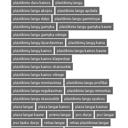
plastikiniu duru kainos
plastikinių langų
plastikiniu langu akcijos
plastikiniu langu apdaila
plastikiniu langu dalys
plastikiniu langu gamintojai
plastikinių langų gamyba
plastikiniu langu gamyba kaune
plastikiniu langu gamyba vilniuje
plastikinių langų išpardavimas
plastikinių langų kaina
plastikinių langų kainos
plastikiniu langu kainos kaune
plastikiniu langu kainos klaipedoje
plastikiniu langu kainos skaiciuokle
plastikiniu langu kainos vilniuje
plastikiniu langu montavimas
plastikiniu langu profiliai
plastikiniu langu reguliavimas
plastikiniu langu remontas
plastikiniu langu skaiciuokle
plastikiniu langu spalvos
plaza langai
plaza langai kainos
plaza langai kaunas
plaza langai kaune
prienu langai
pvc durys
pvc langai
pvc lauko durys
rehau langai
rehau plastikiniai langai