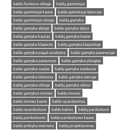
baldu furnitura vilniuje
baldų gamintojai
baldu gamintojai kaune
baldu gamintojai lietuvoje
baldu gamintojai vilniuje
baldų gamyba
baldu gamyba alytuje
baldu gamyba alytus
baldų gamyba kaunas
baldų gamyba kaune
baldu gamyba klaipeda
baldų gamyba klaipėdoje
baldu gamyba pagal uzsakyma
baldu gamyba panevezyje
baldu gamyba panevezys
baldu gamyba plungeje
baldu gamyba siauliai
baldu gamyba siauliuose
baldu gamyba telsiuose
baldu gamyba utenoje
baldų gamyba vilniuje
baldų gamyba vilnius
baldu gamybos imones
baldu imones
baldu imones kaune
baldu ispardavimas
baldu isparduotuve
baldu kainos
baldų parduotuvė
baldų parduotuvės
baldu parduotuves kaune
baldu prekyba internetu
baldų projektavimas