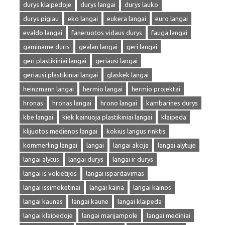
durys klaipedoje
durys langai
durys lauko
durys pigiau
eko langai
eukera langai
euro langai
evaldo langai
faneruotos vidaus durys
fauga langai
gaminame duris
gealan langai
geri langai
geri plastikiniai langai
geriausi langai
geriausi plastikiniai langai
glaskek langai
heinzmann langai
hermio langai
hermio projektai
hronas
hronas langai
hrono langai
kambarines durys
kbe langai
kiek kainuoja plastikiniai langai
klaipeda
klijuotos medienos langai
kokius langus rinktis
kommerling langai
langai
langai akcija
langai alytuje
langai alytus
langai durys
langai ir durys
langai is vokietijos
langai ispardavimas
langai issimoketinai
langai kaina
langai kainos
langai kaunas
langai kaune
langai klaipeda
langai klaipedoje
langai marijampole
langai mediniai