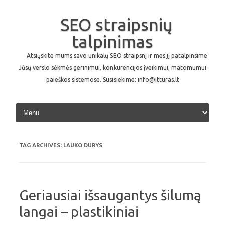
SEO straipsnių
talpinimas
Atsiųskite mums savo unikalų SEO straipsnį ir mes jį patalpinsime
Jūsų verslo sėkmės gerinimui, konkurencijos įveikimui, matomumui
paieškos sistemose. Susisiekime: info@itturas.lt
Skip to content
TAG ARCHIVES:
LAUKO DURYS
Geriausiai išsaugantys šilumą
langai – plastikiniai