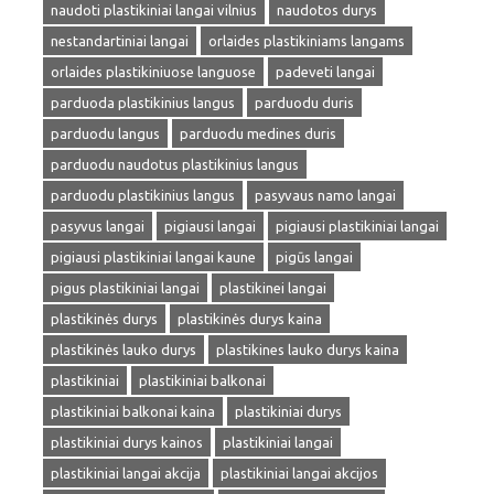
naudoti plastikiniai langai vilnius
naudotos durys
nestandartiniai langai
orlaides plastikiniams langams
orlaides plastikiniuose languose
padeveti langai
parduoda plastikinius langus
parduodu duris
parduodu langus
parduodu medines duris
parduodu naudotus plastikinius langus
parduodu plastikinius langus
pasyvaus namo langai
pasyvus langai
pigiausi langai
pigiausi plastikiniai langai
pigiausi plastikiniai langai kaune
pigūs langai
pigus plastikiniai langai
plastikinei langai
plastikinės durys
plastikinės durys kaina
plastikinės lauko durys
plastikines lauko durys kaina
plastikiniai
plastikiniai balkonai
plastikiniai balkonai kaina
plastikiniai durys
plastikiniai durys kainos
plastikiniai langai
plastikiniai langai akcija
plastikiniai langai akcijos