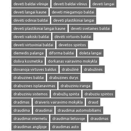
deveti baldai vilniuje
deveti baldai vilnius
deveti langai
deveti langai kaune
deveti miegamojo baldai
dėvėti odiniai baldai
deveti plastikiniai langai
deveti plastikiniai langai kaune
deveti svetaines baldai
deveti vaikiski baldai
dėvėti virtuvės baldai
deveti virtuviniai baldai
devetos spintos
diemedis palanga
diforma baldai
doleta langai
doliva kosmetika
dorkanas vairavimo mokykla
dovanoja virtuves baldus
drabužinė
drabužinės
drabuzines baldai
drabuzines durys
drabuzines isplanavimas
drabuziniu iranga
drabuziniu sistemos
drabužių spinta
drabuziu spintos
dradimas
draiveris vairavimo mokykla
draud
draudima
draudimai
draudimai automobiliams
draudimai internetu
draudimai lietuvoje
draudimas
draudimas anglijoje
draudimas auto