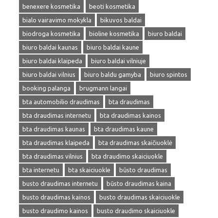
benexere kosmetika
beoti kosmetika
bialo vairavimo mokykla
bikuvos baldai
biodroga kosmetika
bioline kosmetika
biuro baldai
biuro baldai kaunas
biuro baldai kaune
biuro baldai klaipeda
biuro baldai vilniuje
biuro baldai vilnius
biuro baldu gamyba
biuro spintos
booking palanga
brugmann langai
bta automobilio draudimas
bta draudimas
bta draudimas internetu
bta draudimas kainos
bta draudimas kaunas
bta draudimas kaune
bta draudimas klaipeda
bta draudimas skaičiuoklė
bta draudimas vilnius
bta draudimo skaiciuokle
bta internetu
bta skaiciuokle
būsto draudimas
busto draudimas internetu
būsto draudimas kaina
busto draudimas kainos
busto draudimas skaiciuokle
busto draudimo kainos
busto draudimo skaiciuokle