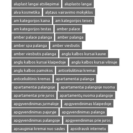
aluplast langai atsiliepimai
aluplasto langai
alva kosmetika
alytaus vairavimo mokyklos
am kategorijos kaina
am kategorijos teises
am kategorijos testas
amber palace
amber palace palanga
amber palanga
amber spa palanga
amber viesbutis
amber viesbutis palanga
anglu kalbos kursai kaune
anglu kalbos kursai klaipedoje
anglu kalbos kursai vilniuje
anglu kalbos pamokos
anticeliulitiniai kremai
anticeliulitinis kremas
apartamentai palanga
apartamentai palangoje
apartamentai palangoje nuoma
apartamentai prie juros
apartamentų nuoma palangoje
apgyvendinimas jurmaloje
apgyvendinimas klaipedoje
apgyvendinimas pajuryje
apgyvendinimas palanga
apgyvendinimas palangoje
apgyvendinimas prie juros
apsauginiai kremai nuo saules
apsidrausk internetu