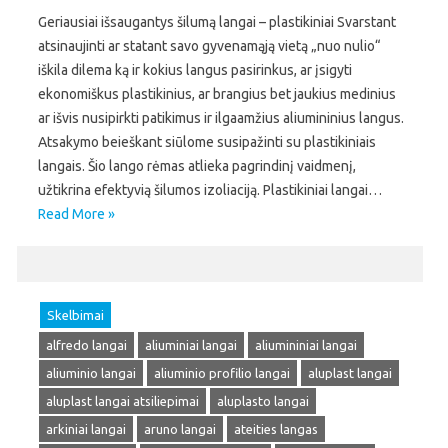
Geriausiai išsaugantys šilumą langai – plastikiniai Svarstant
atsinaujinti ar statant savo gyvenamąją vietą „nuo nulio“
iškila dilema ką ir kokius langus pasirinkus, ar įsigyti
ekonomiškus plastikinius, ar brangius bet jaukius medinius
ar išvis nusipirkti patikimus ir ilgaamžius aliumininius langus.
Atsakymo beieškant siūlome susipažinti su plastikiniais
langais. Šio lango rėmas atlieka pagrindinį vaidmenį,
užtikrina efektyvią šilumos izoliaciją. Plastikiniai langai…
Read More »
Skelbimai
alfredo langai
aliuminiai langai
aliumininiai langai
aliuminio langai
aliuminio profilio langai
aluplast langai
aluplast langai atsiliepimai
aluplasto langai
arkiniai langai
aruno langai
ateities langas