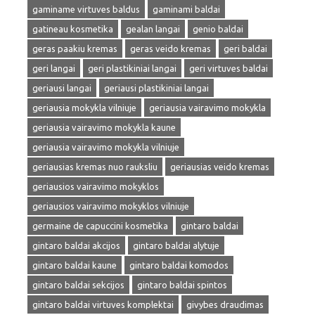
gaminame virtuves baldus
gaminami baldai
gatineau kosmetika
gealan langai
genio baldai
geras paakiu kremas
geras veido kremas
geri baldai
geri langai
geri plastikiniai langai
geri virtuves baldai
geriausi langai
geriausi plastikiniai langai
geriausia mokykla vilniuje
geriausia vairavimo mokykla
geriausia vairavimo mokykla kaune
geriausia vairavimo mokykla vilniuje
geriausias kremas nuo rauksliu
geriausias veido kremas
geriausios vairavimo mokyklos
geriausios vairavimo mokyklos vilniuje
germaine de capuccini kosmetika
gintaro baldai
gintaro baldai akcijos
gintaro baldai alytuje
gintaro baldai kaune
gintaro baldai komodos
gintaro baldai sekcijos
gintaro baldai spintos
gintaro baldai virtuves komplektai
givybes draudimas