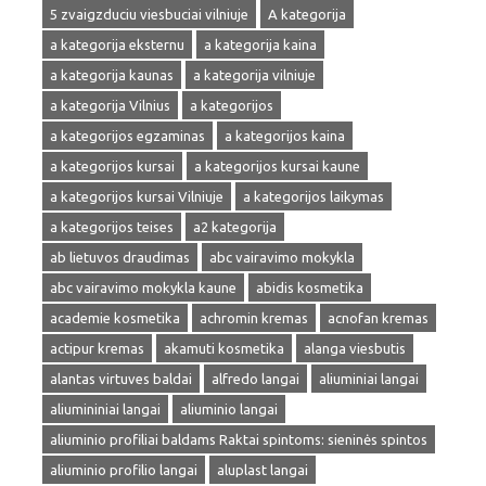
5 zvaigzduciu viesbuciai vilniuje
A kategorija
a kategorija eksternu
a kategorija kaina
a kategorija kaunas
a kategorija vilniuje
a kategorija Vilnius
a kategorijos
a kategorijos egzaminas
a kategorijos kaina
a kategorijos kursai
a kategorijos kursai kaune
a kategorijos kursai Vilniuje
a kategorijos laikymas
a kategorijos teises
a2 kategorija
ab lietuvos draudimas
abc vairavimo mokykla
abc vairavimo mokykla kaune
abidis kosmetika
academie kosmetika
achromin kremas
acnofan kremas
actipur kremas
akamuti kosmetika
alanga viesbutis
alantas virtuves baldai
alfredo langai
aliuminiai langai
aliumininiai langai
aliuminio langai
aliuminio profiliai baldams Raktai spintoms: sieninės spintos
aliuminio profilio langai
aluplast langai