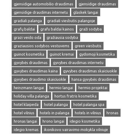
gjensidige automobilio draudimas
gjensidige draudimas
gjensidige draudimas internetu
glaskek langai
gradiali palanga
gradiali viesbutis palangoje
grafų baldai
grafu baldai kainos
graži sodyba
grazi veido oda
gražiausia sodyba
graziausios sodybos vestuvems
green viesbutis
guinot kosmetika
guinot kremai
gydomoji kosmetika
gyvybės draudimas
gyvybes draudimas internetu
gyvybes draudimas kaina
gyvybes draudimas skaiciuokle
gyvybes draudimo skaiciuokle
hansa gyvybės draudimas
heinzmann langai
hermio langai
hermio projektai
holiday villa palanga
hortus fratris kosmetika
hotel klaipeda
hotel palanga
hotel palanga spa
hotel vilnius
hotels in palanga
hotels in vilnius
hronas
hronas langai
hrono langai
idegio kosmetika
idegio kremas
ikonikovo vairavimo mokykla vilniuje