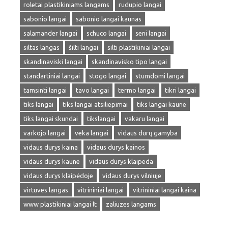
roletai plastikiniams langams
rudupio langai
sabonio langai
sabonio langai kaunas
salamander langai
schuco langai
seni langai
siltas langas
šilti langai
silti plastikiniai langai
skandinaviski langai
skandinavisko tipo langai
standartiniai langai
stogo langai
stumdomi langai
tamsinti langai
tavo langai
termo langai
tikri langai
tiks langai
tiks langai atsiliepimai
tiks langai kaune
tiks langai skundai
tikslangai
vakaru langai
varkojo langai
veka langai
vidaus durų gamyba
vidaus durys kaina
vidaus durys kainos
vidaus durys kaune
vidaus durys klaipeda
vidaus durys klaipėdoje
vidaus durys vilniuje
virtuves langas
vitrininiai langai
vitrininiai langai kaina
www plastikiniai langai lt
zaliuzes langams