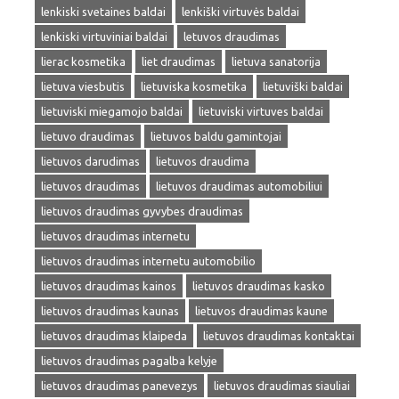
lenkiski svetaines baldai
lenkiški virtuvės baldai
lenkiski virtuviniai baldai
letuvos draudimas
lierac kosmetika
liet draudimas
lietuva sanatorija
lietuva viesbutis
lietuviska kosmetika
lietuviški baldai
lietuviski miegamojo baldai
lietuviski virtuves baldai
lietuvo draudimas
lietuvos baldu gamintojai
lietuvos darudimas
lietuvos draudima
lietuvos draudimas
lietuvos draudimas automobiliui
lietuvos draudimas gyvybes draudimas
lietuvos draudimas internetu
lietuvos draudimas internetu automobilio
lietuvos draudimas kainos
lietuvos draudimas kasko
lietuvos draudimas kaunas
lietuvos draudimas kaune
lietuvos draudimas klaipeda
lietuvos draudimas kontaktai
lietuvos draudimas pagalba kelyje
lietuvos draudimas panevezys
lietuvos draudimas siauliai