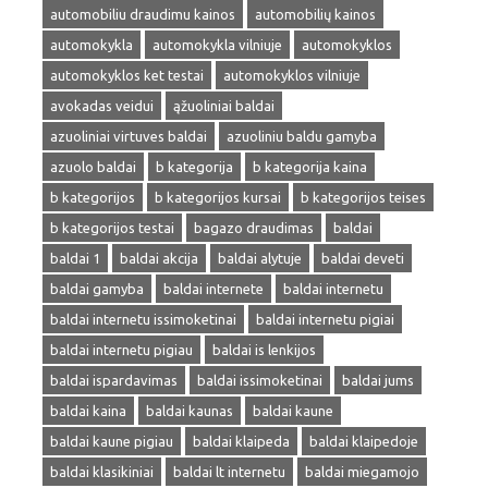
automobiliu draudimu kainos
automobilių kainos
automokykla
automokykla vilniuje
automokyklos
automokyklos ket testai
automokyklos vilniuje
avokadas veidui
ąžuoliniai baldai
azuoliniai virtuves baldai
azuoliniu baldu gamyba
azuolo baldai
b kategorija
b kategorija kaina
b kategorijos
b kategorijos kursai
b kategorijos teises
b kategorijos testai
bagazo draudimas
baldai
baldai 1
baldai akcija
baldai alytuje
baldai deveti
baldai gamyba
baldai internete
baldai internetu
baldai internetu issimoketinai
baldai internetu pigiai
baldai internetu pigiau
baldai is lenkijos
baldai ispardavimas
baldai issimoketinai
baldai jums
baldai kaina
baldai kaunas
baldai kaune
baldai kaune pigiau
baldai klaipeda
baldai klaipedoje
baldai klasikiniai
baldai lt internetu
baldai miegamojo