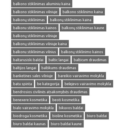
balkono stiklinimas aliuminiu kaina
balkono stiklinimas vilniuje
balkono stiklinimo kaina
balkonų stiklinimas
balkonų stiklinimas kaina
balkonu stiklinimas kainos
balkonų stiklinimas kaune
balkonų stiklinimas vilniuje
balkonų stiklinimas vilniuje kaina
balkonu stiklinimas vilnius
balkonų stiklinimo kainos
baltarusiski baldai
baltic langai
balticum draudimas
baltijos langai
baltikums draudimas
banketines sales vilniuje
bareikio vairavimo mokykla
batu spinta
be kategorija
belejevo vairavimo mokykla
bendrosios civilinės atsakomybės draudimas
benexere kosmetika
beoti kosmetika
bialo vairavimo mokykla
bikuvos baldai
biodroga kosmetika
bioline kosmetika
biuro baldai
biuro baldai kaunas
biuro baldai kaune