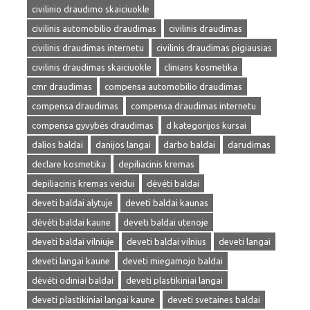
civilinio draudimo skaiciuokle
civilinis automobilio draudimas
civilinis draudimas
civilinis draudimas internetu
civilinis draudimas pigiausias
civilinis draudimas skaiciuokle
clinians kosmetika
cmr draudimas
compensa automobilio draudimas
compensa draudimas
compensa draudimas internetu
compensa gyvybės draudimas
d kategorijos kursai
dalios baldai
danijos langai
darbo baldai
darudimas
declare kosmetika
depiliacinis kremas
depiliacinis kremas veidui
dėvėti baldai
deveti baldai alytuje
deveti baldai kaunas
dėvėti baldai kaune
deveti baldai utenoje
deveti baldai vilniuje
deveti baldai vilnius
deveti langai
deveti langai kaune
deveti miegamojo baldai
dėvėti odiniai baldai
deveti plastikiniai langai
deveti plastikiniai langai kaune
deveti svetaines baldai