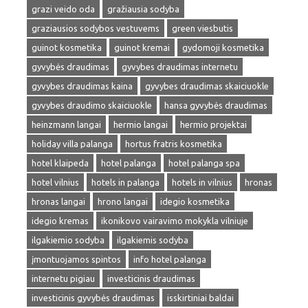
grazi veido oda
gražiausia sodyba
graziausios sodybos vestuvems
green viesbutis
guinot kosmetika
guinot kremai
gydomoji kosmetika
gyvybės draudimas
gyvybes draudimas internetu
gyvybes draudimas kaina
gyvybes draudimas skaiciuokle
gyvybes draudimo skaiciuokle
hansa gyvybės draudimas
heinzmann langai
hermio langai
hermio projektai
holiday villa palanga
hortus fratris kosmetika
hotel klaipeda
hotel palanga
hotel palanga spa
hotel vilnius
hotels in palanga
hotels in vilnius
hronas
hronas langai
hrono langai
idegio kosmetika
idegio kremas
ikonikovo vairavimo mokykla vilniuje
ilgakiemio sodyba
ilgakiemis sodyba
įmontuojamos spintos
info hotel palanga
internetu pigiau
investicinis draudimas
investicinis gyvybės draudimas
isskirtiniai baldai