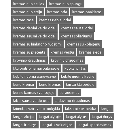
kremas nuo saules
kremas nuo spuogu
kremas nuo striju
kremas oda
kremas paakiams
kremas rasa
kremas riebiai odai
kremas riebiai veido odai
kremas sausai odai
kremas sausai veido odai
kremas soliariumui
kremas su hialurono rūgštimi
kremas su kolagenu
kremas su placenta
kremas veidui
kremas ziede
krovinio draudimas
kroviniu draudimas
ktu poilsio namai palangoje
kubilai pirtys
kubilo nuoma panevezyje
kubilu nuoma kaune
kuno kremai
kuno kremas
kursai klaipedoje
kursiu kaimas sventojoje
l draudimas
labai sausa veido oda
laidavimo draudimas
laimutes vairavimo mokykla
lakshmi kosmetika
langai
langai akcija
langai alytuje
langai alytus
langai durys
langai ir durys
langai is vokietijos
langai ispardavimas