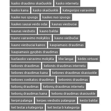
kasko draudimo skaičiuoklė
kasko internetu
kasko kaina
kasko skaičiuoklė
kategorijos vairavimo
kauke nuo spuogu
kaukes nuo spuogu
kaukes sausai veido odai
kaunas viesbuciai
kaunas viesbutis
kauno baldai
kauno vairavimo mokyklos
kauno viešbučiai
kauno viesbuciai kainos
kaupiamasis draudimas
kaupiamasis gyvybės draudimas
kazlausko vairavimo mokykla
kbe langai
kėdės virtuvei
kelionės draudimas
kelionės draudimas internetu
keliones draudimas kaina
keliones draudimas skaiciuokle
keliones sveikatos draudimas
kelioninis draudimas
kelionių draudimas
kelionių draudimas internetu
kelionių draudimas kaina
kelioniu draudimas skaiciuokle
kerpė palanga
kerpes viesbutis palangoje
kesto baldai
ket testai a kategorija
ket testai b kategorija