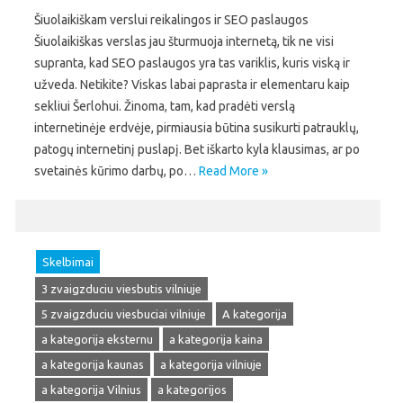
Šiuolaikiškam verslui reikalingos ir SEO paslaugos
Šiuolaikiškas verslas jau šturmuoja internetą, tik ne visi
supranta, kad SEO paslaugos yra tas variklis, kuris viską ir
užveda. Netikite? Viskas labai paprasta ir elementaru kaip
sekliui Šerlohui. Žinoma, tam, kad pradėti verslą
internetinėje erdvėje, pirmiausia būtina susikurti patrauklų,
patogų internetinį puslapį. Bet iškarto kyla klausimas, ar po
svetainės kūrimo darbų, po…
Read More »
Skelbimai
3 zvaigzduciu viesbutis vilniuje
5 zvaigzduciu viesbuciai vilniuje
A kategorija
a kategorija eksternu
a kategorija kaina
a kategorija kaunas
a kategorija vilniuje
a kategorija Vilnius
a kategorijos