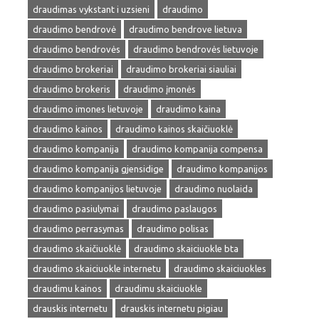
draudimas vykstant i uzsieni
draudimo
draudimo bendrovė
draudimo bendrove lietuva
draudimo bendrovės
draudimo bendrovės lietuvoje
draudimo brokeriai
draudimo brokeriai siauliai
draudimo brokeris
draudimo įmonės
draudimo imones lietuvoje
draudimo kaina
draudimo kainos
draudimo kainos skaičiuoklė
draudimo kompanija
draudimo kompanija compensa
draudimo kompanija gjensidige
draudimo kompanijos
draudimo kompanijos lietuvoje
draudimo nuolaida
draudimo pasiulymai
draudimo paslaugos
draudimo perrasymas
draudimo polisas
draudimo skaičiuoklė
draudimo skaiciuokle bta
draudimo skaiciuokle internetu
draudimo skaiciuokles
draudimu kainos
draudimu skaiciuokle
drauskis internetu
drauskis internetu pigiau