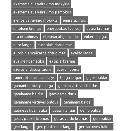
ekstremalaus vairavimo mokykla
ekstremalaus vairavimo pamokos
elenos vairavimo mokykla
emira spintos
emolium kremas
energetikas šventoji
essex kremas
eta draudimas
eteriniai aliejai veidui
eukera langai
euro langai
europinis draudimas
europinis sveikatos draudimas
evaldo langai
eveline kosmetika
excipial kremas
ežeras anykščių rajone
ezero nuoma
faneruotos vidaus durys
fauga langai
gajos baldai
gamanta hotel palanga
gamina virtuves baldus
gaminame baldus
gaminame duris
gaminame virtuves baldus
gaminami baldai
gatineau kosmetika
gealan langai
genio baldai
geras paakiu kremas
geras veido kremas
geri baldai
geri langai
geri plastikiniai langai
geri virtuves baldai