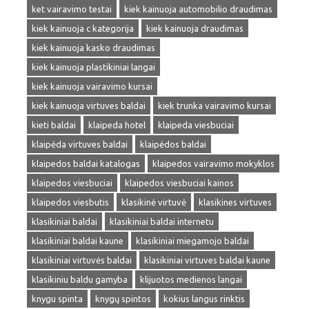
ket vairavimo testai
kiek kainuoja automobilio draudimas
kiek kainuoja c kategorija
kiek kainuoja draudimas
kiek kainuoja kasko draudimas
kiek kainuoja plastikiniai langai
kiek kainuoja vairavimo kursai
kiek kainuoja virtuves baldai
kiek trunka vairavimo kursai
kieti baldai
klaipeda hotel
klaipeda viesbuciai
klaipėda virtuves baldai
klaipėdos baldai
klaipedos baldai katalogas
klaipedos vairavimo mokyklos
klaipedos viesbuciai
klaipedos viesbuciai kainos
klaipedos viesbutis
klasikinė virtuvė
klasikines virtuves
klasikiniai baldai
klasikiniai baldai internetu
klasikiniai baldai kaune
klasikiniai miegamojo baldai
klasikiniai virtuvės baldai
klasikiniai virtuves baldai kaune
klasikiniu baldu gamyba
klijuotos medienos langai
knygu spinta
knygų spintos
kokius langus rinktis