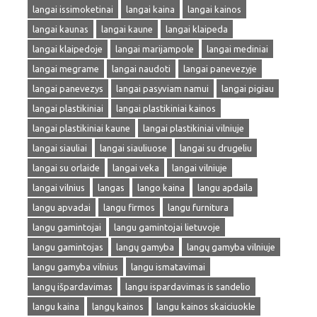
langai issimoketinai
langai kaina
langai kainos
langai kaunas
langai kaune
langai klaipeda
langai klaipedoje
langai marijampole
langai mediniai
langai megrame
langai naudoti
langai panevezyje
langai panevezys
langai pasyviam namui
langai pigiau
langai plastikiniai
langai plastikiniai kainos
langai plastikiniai kaune
langai plastikiniai vilniuje
langai siauliai
langai siauliuose
langai su drugeliu
langai su orlaide
langai veka
langai vilniuje
langai vilnius
langas
lango kaina
langu apdaila
langu apvadai
langu firmos
langu furnitura
langu gamintojai
langu gamintojai lietuvoje
langu gamintojas
langų gamyba
langų gamyba vilniuje
langu gamyba vilnius
langu ismatavimai
langų išpardavimas
langu ispardavimas is sandelio
langu kaina
langų kainos
langu kainos skaiciuokle