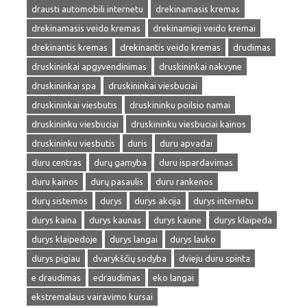
drausti automobili internetu
drekinamasis kremas
drekinamasis veido kremas
drekinamieji veido kremai
drekinantis kremas
drekinantis veido kremas
drudimas
druskininkai apgyvendinimas
druskininkai nakvyne
druskininkai spa
druskininkai viesbuciai
druskininkai viesbutis
druskininku poilsio namai
druskininku viesbuciai
druskininku viesbuciai kainos
druskininku viesbutis
duris
duru apvadai
duru centras
durų gamyba
duru ispardavimas
duru kainos
durų pasaulis
duru rankenos
durų sistemos
durys
durys akcija
durys internetu
durys kaina
durys kaunas
durys kaune
durys klaipeda
durys klaipedoje
durys langai
durys lauko
durys pigiau
dvarykščių sodyba
dvieju duru spinta
e draudimas
edraudimas
eko langai
ekstremalaus vairavimo kursai