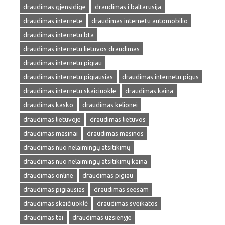
draudimas gjensidige
draudimas i baltarusija
draudimas internete
draudimas internetu automobilio
draudimas internetu bta
draudimas internetu lietuvos draudimas
draudimas internetu pigiau
draudimas internetu pigiausias
draudimas internetu pigus
draudimas internetu skaiciuokle
draudimas kaina
draudimas kasko
draudimas kelionei
draudimas lietuvoje
draudimas lietuvos
draudimas masinai
draudimas masinos
draudimas nuo nelaimingų atsitikimų
draudimas nuo nelaimingų atsitikimų kaina
draudimas online
draudimas pigiau
draudimas pigiausias
draudimas seesam
draudimas skaičiuoklė
draudimas sveikatos
draudimas tai
draudimas uzsienyje