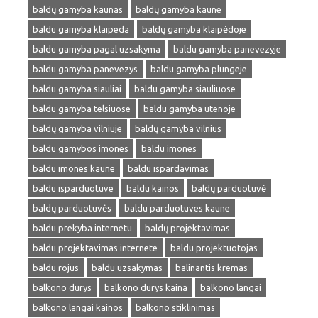
baldų gamyba kaunas
baldų gamyba kaune
baldu gamyba klaipeda
baldų gamyba klaipėdoje
baldu gamyba pagal uzsakyma
baldu gamyba panevezyje
baldu gamyba panevezys
baldu gamyba plungeje
baldu gamyba siauliai
baldu gamyba siauliuose
baldu gamyba telsiuose
baldu gamyba utenoje
baldų gamyba vilniuje
baldų gamyba vilnius
baldu gamybos imones
baldu imones
baldu imones kaune
baldu ispardavimas
baldu isparduotuve
baldu kainos
baldų parduotuvė
baldų parduotuvės
baldu parduotuves kaune
baldu prekyba internetu
baldų projektavimas
baldu projektavimas internete
baldu projektuotojas
baldu rojus
baldu uzsakymas
balinantis kremas
balkono durys
balkono durys kaina
balkono langai
balkono langai kainos
balkono stiklinimas