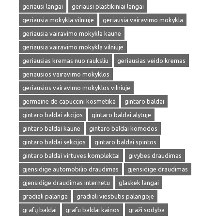
geriausi langai
geriausi plastikiniai langai
geriausia mokykla vilniuje
geriausia vairavimo mokykla
geriausia vairavimo mokykla kaune
geriausia vairavimo mokykla vilniuje
geriausias kremas nuo rauksliu
geriausias veido kremas
geriausios vairavimo mokyklos
geriausios vairavimo mokyklos vilniuje
germaine de capuccini kosmetika
gintaro baldai
gintaro baldai akcijos
gintaro baldai alytuje
gintaro baldai kaune
gintaro baldai komodos
gintaro baldai sekcijos
gintaro baldai spintos
gintaro baldai virtuves komplektai
givybes draudimas
gjensidige automobilio draudimas
gjensidige draudimas
gjensidige draudimas internetu
glaskek langai
gradiali palanga
gradiali viesbutis palangoje
grafų baldai
grafu baldai kainos
graži sodyba