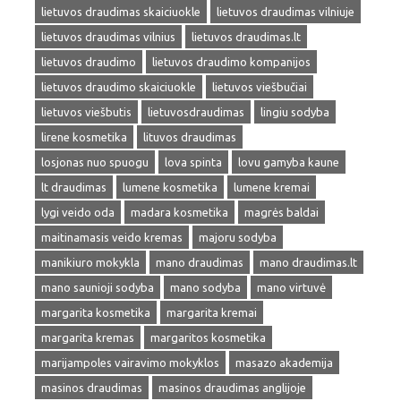
lietuvos draudimas skaiciuokle
lietuvos draudimas vilniuje
lietuvos draudimas vilnius
lietuvos draudimas.lt
lietuvos draudimo
lietuvos draudimo kompanijos
lietuvos draudimo skaiciuokle
lietuvos viešbučiai
lietuvos viešbutis
lietuvosdraudimas
lingiu sodyba
lirene kosmetika
lituvos draudimas
losjonas nuo spuogu
lova spinta
lovu gamyba kaune
lt draudimas
lumene kosmetika
lumene kremai
lygi veido oda
madara kosmetika
magrės baldai
maitinamasis veido kremas
majoru sodyba
manikiuro mokykla
mano draudimas
mano draudimas.lt
mano saunioji sodyba
mano sodyba
mano virtuvė
margarita kosmetika
margarita kremai
margarita kremas
margaritos kosmetika
marijampoles vairavimo mokyklos
masazo akademija
masinos draudimas
masinos draudimas anglijoje