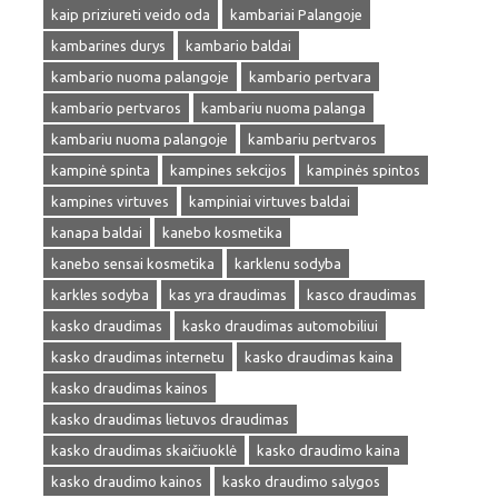
kaip priziureti veido oda
kambariai Palangoje
kambarines durys
kambario baldai
kambario nuoma palangoje
kambario pertvara
kambario pertvaros
kambariu nuoma palanga
kambariu nuoma palangoje
kambariu pertvaros
kampinė spinta
kampines sekcijos
kampinės spintos
kampines virtuves
kampiniai virtuves baldai
kanapa baldai
kanebo kosmetika
kanebo sensai kosmetika
karklenu sodyba
karkles sodyba
kas yra draudimas
kasco draudimas
kasko draudimas
kasko draudimas automobiliui
kasko draudimas internetu
kasko draudimas kaina
kasko draudimas kainos
kasko draudimas lietuvos draudimas
kasko draudimas skaičiuoklė
kasko draudimo kaina
kasko draudimo kainos
kasko draudimo salygos