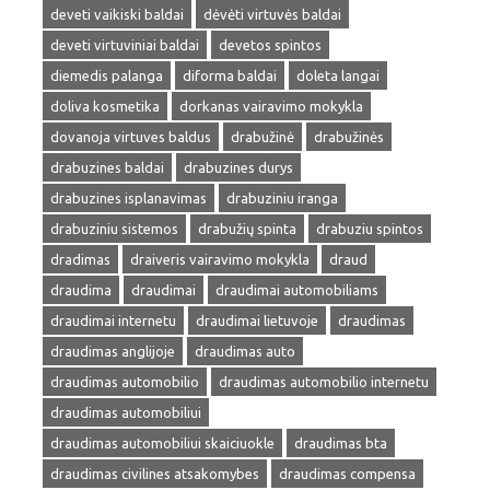
deveti vaikiski baldai
dėvėti virtuvės baldai
deveti virtuviniai baldai
devetos spintos
diemedis palanga
diforma baldai
doleta langai
doliva kosmetika
dorkanas vairavimo mokykla
dovanoja virtuves baldus
drabužinė
drabužinės
drabuzines baldai
drabuzines durys
drabuzines isplanavimas
drabuziniu iranga
drabuziniu sistemos
drabužių spinta
drabuziu spintos
dradimas
draiveris vairavimo mokykla
draud
draudima
draudimai
draudimai automobiliams
draudimai internetu
draudimai lietuvoje
draudimas
draudimas anglijoje
draudimas auto
draudimas automobilio
draudimas automobilio internetu
draudimas automobiliui
draudimas automobiliui skaiciuokle
draudimas bta
draudimas civilines atsakomybes
draudimas compensa