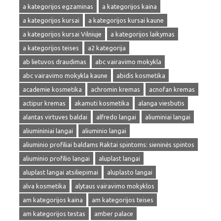
a kategorijos egzaminas
a kategorijos kaina
a kategorijos kursai
a kategorijos kursai kaune
a kategorijos kursai Vilniuje
a kategorijos laikymas
a kategorijos teises
a2 kategorija
ab lietuvos draudimas
abc vairavimo mokykla
abc vairavimo mokykla kaune
abidis kosmetika
academie kosmetika
achromin kremas
acnofan kremas
actipur kremas
akamuti kosmetika
alanga viesbutis
alantas virtuves baldai
alfredo langai
aliuminiai langai
aliumininiai langai
aliuminio langai
aliuminio profiliai baldams Raktai spintoms: sieninės spintos
aliuminio profilio langai
aluplast langai
aluplast langai atsiliepimai
aluplasto langai
alva kosmetika
alytaus vairavimo mokyklos
am kategorijos kaina
am kategorijos teises
am kategorijos testas
amber palace