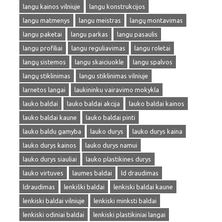
langu kainos vilniuje
langu konstrukcijos
langu matmenys
langu meistras
langų montavimas
langu paketai
langu parkas
langu pasaulis
langu profiliai
langu reguliavimas
langu roletai
langų sistemos
langu skaiciuokle
langu spalvos
langų stiklinimas
langu stiklinimas vilniuje
larnetos langai
laukininku vairavimo mokykla
lauko baldai
lauko baldai akcija
lauko baldai kainos
lauko baldai kaune
lauko baldai pinti
lauko baldu gamyba
lauko durys
lauko durys kaina
lauko durys kainos
lauko durys namui
lauko durys siauliai
lauko plastikines durys
lauko virtuves
laumes baldai
ld draudimas
ldraudimas
lenkiški baldai
lenkiski baldai kaune
lenkiski baldai vilniuje
lenkiski minksti baldai
lenkiski odiniai baldai
lenkiski plastikiniai langai