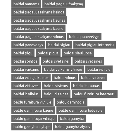
baldai namams
baldai pagal užsakymą
baldai pagal uzsakyma kainos
baldai pagal uzsakyma kaunas
baldai pagal uzsakyma kaune
baldai pagal uzsakyma vilnius
baldai panevėžyje
baldai panevezys
baldai pigiau
baldai pigiau internetu
baldai pigu
baldai pigus
baldai siauliuose
baldai spintos
baldai svetainei
baldai svetaines
baldai vaikams
baldai vaikams vilniuje
baldai vilniuje
baldai vilniuje kainos
baldai vilnius
baldai virtuvei
baldai virtuves
baldai visiems
baldai.lt kaunas
baldai.lt vilnius
baldu dizainas
baldu furnitura internetu
baldu furnitura vilniuje
baldų gamintojai
baldu gamintojai kaune
baldu gamintojai lietuvoje
baldu gamintojai vilniuje
baldų gamyba
baldu gamyba alytuje
baldu gamyba alytus