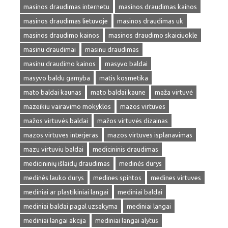
masinos draudimas internetu
masinos draudimas kainos
masinos draudimas lietuvoje
masinos draudimas uk
masinos draudimo kainos
masinos draudimo skaiciuokle
masinu draudimai
masinu draudimas
masinu draudimo kainos
masyvo baldai
masyvo baldu gamyba
matis kosmetika
mato baldai kaunas
mato baldai kaune
maža virtuvė
mazeikiu vairavimo mokyklos
mazos virtuves
mažos virtuvės baldai
mažos virtuvės dizainas
mazos virtuves interjeras
mazos virtuves isplanavimas
mazu virtuviu baldai
medicininis draudimas
medicininių išlaidų draudimas
medinės durys
medinės lauko durys
medines spintos
medines virtuves
mediniai ar plastikiniai langai
mediniai baldai
mediniai baldai pagal uzsakyma
mediniai langai
mediniai langai akcija
mediniai langai alytus