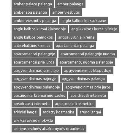
amber palace palanga
amber palanga
amber spa palanga
amber viesbutis
amber viesbutis palanga
anglu kalbos kursai kaune
anglu kalbos kursai klaipedoje
anglu kalbos kursai vilniuje
anglu kalbos pamokos
anticeliulitiniai kremai
anticeliulitinis kremas
apartamentai palanga
apartamentai palangoje
apartamentai palangoje nuoma
apartamentai prie juros
apartamentų nuoma palangoje
apgyvendinimas jurmaloje
apgyvendinimas klaipedoje
apgyvendinimas pajuryje
apgyvendinimas palanga
apgyvendinimas palangoje
apgyvendinimas prie juros
apsauginiai kremai nuo saules
apsidrausk internetu
apsidrausti internetu
aquatonale kosmetika
arkiniai langai
artistry kosmetika
aruno langai
arv vairavimo mokykla
asmens civilinės atsakomybės draudimas