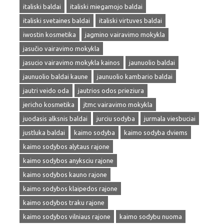
italiski baldai
italiski miegamojo baldai
italiski svetaines baldai
italiski virtuves baldai
iwostin kosmetika
jagmino vairavimo mokykla
jasučio vairavimo mokykla
jasucio vairavimo mokykla kainos
jaunuolio baldai
jaunuolio baldai kaune
jaunuolio kambario baldai
jautri veido oda
jautrios odos prieziura
jericho kosmetika
jtmc vairavimo mokykla
juodasis alksnis baldai
jurciu sodyba
jurmala viesbuciai
justluka baldai
kaimo sodyba
kaimo sodyba dviems
kaimo sodybos alytaus rajone
kaimo sodybos anyksciu rajone
kaimo sodybos kauno rajone
kaimo sodybos klaipedos rajone
kaimo sodybos traku rajone
kaimo sodybos vilniaus rajone
kaimo sodybu nuoma