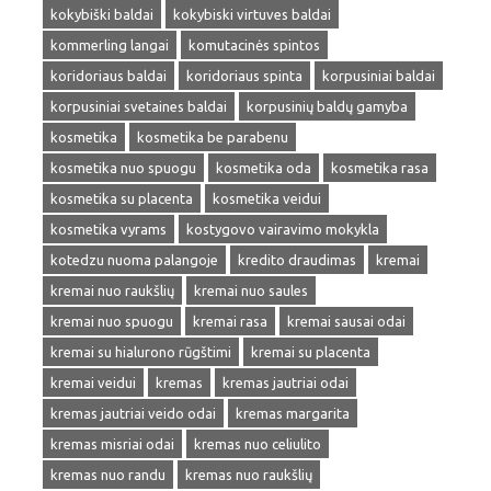
kokybiški baldai
kokybiski virtuves baldai
kommerling langai
komutacinės spintos
koridoriaus baldai
koridoriaus spinta
korpusiniai baldai
korpusiniai svetaines baldai
korpusinių baldų gamyba
kosmetika
kosmetika be parabenu
kosmetika nuo spuogu
kosmetika oda
kosmetika rasa
kosmetika su placenta
kosmetika veidui
kosmetika vyrams
kostygovo vairavimo mokykla
kotedzu nuoma palangoje
kredito draudimas
kremai
kremai nuo raukšlių
kremai nuo saules
kremai nuo spuogu
kremai rasa
kremai sausai odai
kremai su hialurono rūgštimi
kremai su placenta
kremai veidui
kremas
kremas jautriai odai
kremas jautriai veido odai
kremas margarita
kremas misriai odai
kremas nuo celiulito
kremas nuo randu
kremas nuo raukšlių