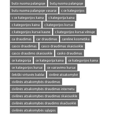
buto nuoma palangoje
butų nuoma palangoje
butu nuoma palangoje vasarai
c ce kategorijos
c ce kategorijos kaina
c kategorija kaina
c kategorijos kaina
c kategorijos kursai
c kategorijos kursai kaune
c kategorijos kursai vilniuje
ca draudimas
car draudimas
careline kosmetika
casco draudimas
casco draudimas skaiciuokle
casco draudimo skaiciuokle
casko draudimas
ce kategorija
ce kategorija kaina
ce kategorijos kaina
ce kategorijos kursai
ce vairavimo kursai
čekiški virtuvės baldai
civilinė atsakomybė
civilinės atsakomybės draudimas
civilinės atsakomybės draudimas internetu
civilines atsakomybes draudimas skaiciuokle
civilinės atsakomybės draudimo skaičiuoklė
civilinės atsakomybės sąlygos