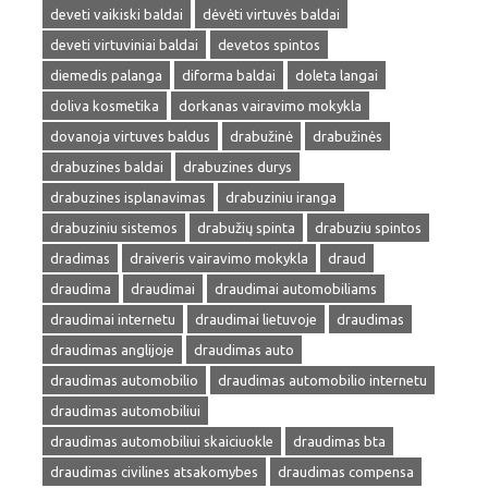
deveti vaikiski baldai
dėvėti virtuvės baldai
deveti virtuviniai baldai
devetos spintos
diemedis palanga
diforma baldai
doleta langai
doliva kosmetika
dorkanas vairavimo mokykla
dovanoja virtuves baldus
drabužinė
drabužinės
drabuzines baldai
drabuzines durys
drabuzines isplanavimas
drabuziniu iranga
drabuziniu sistemos
drabužių spinta
drabuziu spintos
dradimas
draiveris vairavimo mokykla
draud
draudima
draudimai
draudimai automobiliams
draudimai internetu
draudimai lietuvoje
draudimas
draudimas anglijoje
draudimas auto
draudimas automobilio
draudimas automobilio internetu
draudimas automobiliui
draudimas automobiliui skaiciuokle
draudimas bta
draudimas civilines atsakomybes
draudimas compensa