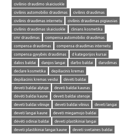
civilinio draudimo skaiciuokle
civilinis automobilio draudimas
civilinis draudimas
civilinis draudimas internetu
civilinis draudimas pigiausias
civilinis draudimas skaiciuokle
clinians kosmetika
cmr draudimas
compensa automobilio draudimas
compensa draudimas
compensa draudimas internetu
compensa gyvybės draudimas
d kategorijos kursai
dalios baldai
danijos langai
darbo baldai
darudimas
declare kosmetika
depiliacinis kremas
depiliacinis kremas veidui
dėvėti baldai
deveti baldai alytuje
deveti baldai kaunas
dėvėti baldai kaune
deveti baldai utenoje
deveti baldai vilniuje
deveti baldai vilnius
deveti langai
deveti langai kaune
deveti miegamojo baldai
dėvėti odiniai baldai
deveti plastikiniai langai
deveti plastikiniai langai kaune
deveti svetaines baldai