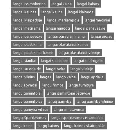
langai issimoketinai
langai kaina
langai kainos
langai kaunas
langai kaune
langai klaipeda
langai klaipedoje
langai marijampole
langai mediniai
langai megrame
langai naudoti
langai panevezyje
langai panevezys
langai pasyviam namui
langai pigiau
langai plastikiniai
langai plastikiniai kainos
langai plastikiniai kaune
langai plastikiniai vilniuje
langai siauliai
langai siauliuose
langai su drugeliu
langai su orlaide
langai veka
langai vilniuje
langai vilnius
langas
lango kaina
langu apdaila
langu apvadai
langu firmos
langu furnitura
langu gamintojai
langu gamintojai lietuvoje
langu gamintojas
langų gamyba
langų gamyba vilniuje
langu gamyba vilnius
langu ismatavimai
langų išpardavimas
langu ispardavimas is sandelio
langu kaina
langų kainos
langu kainos skaiciuokle