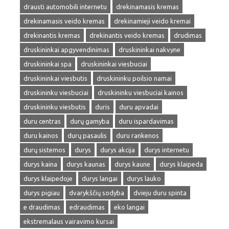
drausti automobili internetu
drekinamasis kremas
drekinamasis veido kremas
drekinamieji veido kremai
drekinantis kremas
drekinantis veido kremas
drudimas
druskininkai apgyvendinimas
druskininkai nakvyne
druskininkai spa
druskininkai viesbuciai
druskininkai viesbutis
druskininku poilsio namai
druskininku viesbuciai
druskininku viesbuciai kainos
druskininku viesbutis
duris
duru apvadai
duru centras
durų gamyba
duru ispardavimas
duru kainos
durų pasaulis
duru rankenos
durų sistemos
durys
durys akcija
durys internetu
durys kaina
durys kaunas
durys kaune
durys klaipeda
durys klaipedoje
durys langai
durys lauko
durys pigiau
dvarykščių sodyba
dvieju duru spinta
e draudimas
edraudimas
eko langai
ekstremalaus vairavimo kursai