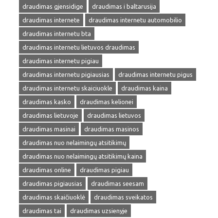
draudimas gjensidige
draudimas i baltarusija
draudimas internete
draudimas internetu automobilio
draudimas internetu bta
draudimas internetu lietuvos draudimas
draudimas internetu pigiau
draudimas internetu pigiausias
draudimas internetu pigus
draudimas internetu skaiciuokle
draudimas kaina
draudimas kasko
draudimas kelionei
draudimas lietuvoje
draudimas lietuvos
draudimas masinai
draudimas masinos
draudimas nuo nelaimingų atsitikimų
draudimas nuo nelaimingų atsitikimų kaina
draudimas online
draudimas pigiau
draudimas pigiausias
draudimas seesam
draudimas skaičiuoklė
draudimas sveikatos
draudimas tai
draudimas uzsienyje