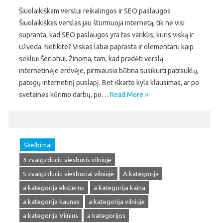
Šiuolaikiškam verslui reikalingos ir SEO paslaugos
Šiuolaikiškas verslas jau šturmuoja internetą, tik ne visi
supranta, kad SEO paslaugos yra tas variklis, kuris viską ir
užveda. Netikite? Viskas labai paprasta ir elementaru kaip
sekliui Šerlohui. Žinoma, tam, kad pradėti verslą
internetinėje erdvėje, pirmiausia būtina susikurti patrauklų,
patogų internetinį puslapį. Bet iškarto kyla klausimas, ar po
svetainės kūrimo darbų, po…
Read More »
Skelbimai
3 zvaigzduciu viesbutis vilniuje
5 zvaigzduciu viesbuciai vilniuje
A kategorija
a kategorija eksternu
a kategorija kaina
a kategorija kaunas
a kategorija vilniuje
a kategorija Vilnius
a kategorijos