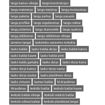
langu kainos vilniuje
langu konstrukcijos
langu matmenys
langu meistras
langų montavimas
langu paketai
langu parkas
langu pasaulis
langu profiliai
langu reguliavimas
langu roletai
langų sistemos
langu skaiciuokle
langu spalvos
langų stiklinimas
langu stiklinimas vilniuje
larnetos langai
laukininku vairavimo mokykla
lauko baldai
lauko baldai akcija
lauko baldai kainos
lauko baldai kaune
lauko baldai pinti
lauko baldu gamyba
lauko durys
lauko durys kaina
lauko durys kainos
lauko durys namui
lauko durys siauliai
lauko plastikines durys
lauko virtuves
laumes baldai
ld draudimas
ldraudimas
lenkiški baldai
lenkiski baldai kaune
lenkiski baldai vilniuje
lenkiski minksti baldai
lenkiski odiniai baldai
lenkiski plastikiniai langai