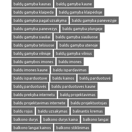
baldų gamyba kaunas
baldų gamyba kaune
baldu gamyba klaipeda
baldų gamyba klaipėdoje
baldu gamyba pagal uzsakyma
baldu gamyba panevezyje
baldu gamyba panevezys
baldu gamyba plungeje
baldu gamyba siauliai
baldu gamyba siauliuose
baldu gamyba telsiuose
baldu gamyba utenoje
baldų gamyba vilniuje
baldų gamyba vilnius
baldu gamybos imones
baldu imones
baldu imones kaune
baldu ispardavimas
baldu isparduotuve
baldu kainos
baldų parduotuvė
baldų parduotuvės
baldu parduotuves kaune
baldu prekyba internetu
baldų projektavimas
baldu projektavimas internete
baldu projektuotojas
baldu rojus
baldu uzsakymas
balinantis kremas
balkono durys
balkono durys kaina
balkono langai
balkono langai kainos
balkono stiklinimas