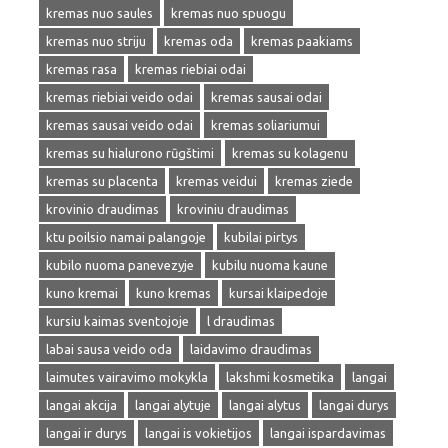
kremas nuo saules
kremas nuo spuogu
kremas nuo striju
kremas oda
kremas paakiams
kremas rasa
kremas riebiai odai
kremas riebiai veido odai
kremas sausai odai
kremas sausai veido odai
kremas soliariumui
kremas su hialurono rūgštimi
kremas su kolagenu
kremas su placenta
kremas veidui
kremas ziede
krovinio draudimas
kroviniu draudimas
ktu poilsio namai palangoje
kubilai pirtys
kubilo nuoma panevezyje
kubilu nuoma kaune
kuno kremai
kuno kremas
kursai klaipedoje
kursiu kaimas sventojoje
l draudimas
labai sausa veido oda
laidavimo draudimas
laimutes vairavimo mokykla
lakshmi kosmetika
langai
langai akcija
langai alytuje
langai alytus
langai durys
langai ir durys
langai is vokietijos
langai ispardavimas