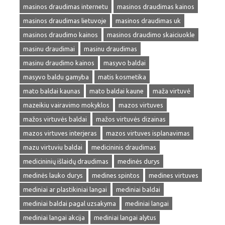
masinos draudimas internetu
masinos draudimas kainos
masinos draudimas lietuvoje
masinos draudimas uk
masinos draudimo kainos
masinos draudimo skaiciuokle
masinu draudimai
masinu draudimas
masinu draudimo kainos
masyvo baldai
masyvo baldu gamyba
matis kosmetika
mato baldai kaunas
mato baldai kaune
maža virtuvė
mazeikiu vairavimo mokyklos
mazos virtuves
mažos virtuvės baldai
mažos virtuvės dizainas
mazos virtuves interjeras
mazos virtuves isplanavimas
mazu virtuviu baldai
medicininis draudimas
medicininių išlaidų draudimas
medinės durys
medinės lauko durys
medines spintos
medines virtuves
mediniai ar plastikiniai langai
mediniai baldai
mediniai baldai pagal uzsakyma
mediniai langai
mediniai langai akcija
mediniai langai alytus