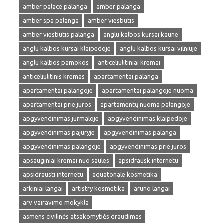
amber palace palanga
amber palanga
amber spa palanga
amber viesbutis
amber viesbutis palanga
anglu kalbos kursai kaune
anglu kalbos kursai klaipedoje
anglu kalbos kursai vilniuje
anglu kalbos pamokos
anticeliulitiniai kremai
anticeliulitinis kremas
apartamentai palanga
apartamentai palangoje
apartamentai palangoje nuoma
apartamentai prie juros
apartamentų nuoma palangoje
apgyvendinimas jurmaloje
apgyvendinimas klaipedoje
apgyvendinimas pajuryje
apgyvendinimas palanga
apgyvendinimas palangoje
apgyvendinimas prie juros
apsauginiai kremai nuo saules
apsidrausk internetu
apsidrausti internetu
aquatonale kosmetika
arkiniai langai
artistry kosmetika
aruno langai
arv vairavimo mokykla
asmens civilinės atsakomybės draudimas