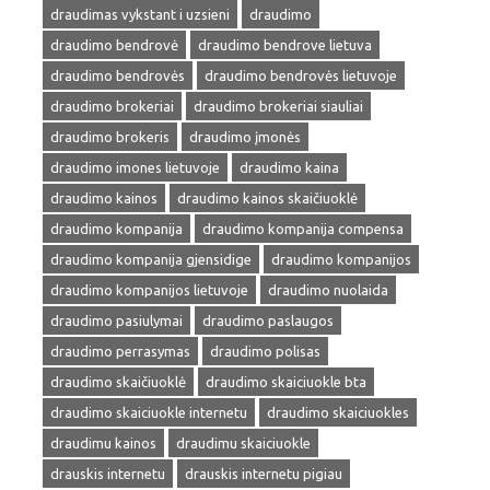
draudimas vykstant i uzsieni
draudimo
draudimo bendrovė
draudimo bendrove lietuva
draudimo bendrovės
draudimo bendrovės lietuvoje
draudimo brokeriai
draudimo brokeriai siauliai
draudimo brokeris
draudimo įmonės
draudimo imones lietuvoje
draudimo kaina
draudimo kainos
draudimo kainos skaičiuoklė
draudimo kompanija
draudimo kompanija compensa
draudimo kompanija gjensidige
draudimo kompanijos
draudimo kompanijos lietuvoje
draudimo nuolaida
draudimo pasiulymai
draudimo paslaugos
draudimo perrasymas
draudimo polisas
draudimo skaičiuoklė
draudimo skaiciuokle bta
draudimo skaiciuokle internetu
draudimo skaiciuokles
draudimu kainos
draudimu skaiciuokle
drauskis internetu
drauskis internetu pigiau