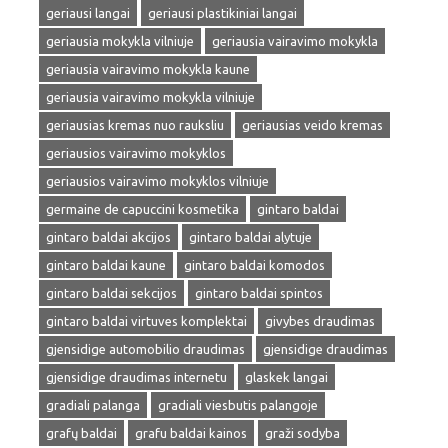
geriausi langai
geriausi plastikiniai langai
geriausia mokykla vilniuje
geriausia vairavimo mokykla
geriausia vairavimo mokykla kaune
geriausia vairavimo mokykla vilniuje
geriausias kremas nuo rauksliu
geriausias veido kremas
geriausios vairavimo mokyklos
geriausios vairavimo mokyklos vilniuje
germaine de capuccini kosmetika
gintaro baldai
gintaro baldai akcijos
gintaro baldai alytuje
gintaro baldai kaune
gintaro baldai komodos
gintaro baldai sekcijos
gintaro baldai spintos
gintaro baldai virtuves komplektai
givybes draudimas
gjensidige automobilio draudimas
gjensidige draudimas
gjensidige draudimas internetu
glaskek langai
gradiali palanga
gradiali viesbutis palangoje
grafų baldai
grafu baldai kainos
graži sodyba