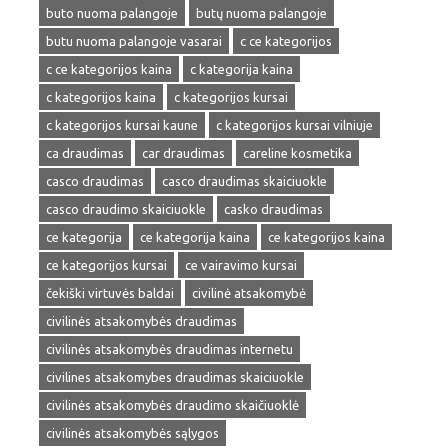
buto nuoma palangoje
butų nuoma palangoje
butu nuoma palangoje vasarai
c ce kategorijos
c ce kategorijos kaina
c kategorija kaina
c kategorijos kaina
c kategorijos kursai
c kategorijos kursai kaune
c kategorijos kursai vilniuje
ca draudimas
car draudimas
careline kosmetika
casco draudimas
casco draudimas skaiciuokle
casco draudimo skaiciuokle
casko draudimas
ce kategorija
ce kategorija kaina
ce kategorijos kaina
ce kategorijos kursai
ce vairavimo kursai
čekiški virtuvės baldai
civilinė atsakomybė
civilinės atsakomybės draudimas
civilinės atsakomybės draudimas internetu
civilines atsakomybes draudimas skaiciuokle
civilinės atsakomybės draudimo skaičiuoklė
civilinės atsakomybės sąlygos