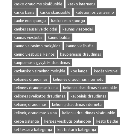
kasko draudimo skaičiuoklė
kasko internetu
kasko kaina
kasko skaičiuoklė
kategorijos vairavimo
kauke nuo spuogu
kaukes nuo spuogu
kaukes sausai veido odai
kaunas viesbuciai
kaunas viesbutis
kauno baldai
kauno vairavimo mokyklos
kauno viešbučiai
kauno viesbuciai kainos
kaupiamasis draudimas
kaupiamasis gyvybės draudimas
kazlausko vairavimo mokykla
kbe langai
kėdės virtuvei
kelionės draudimas
kelionės draudimas internetu
keliones draudimas kaina
keliones draudimas skaiciuokle
keliones sveikatos draudimas
kelioninis draudimas
kelionių draudimas
kelionių draudimas internetu
kelionių draudimas kaina
kelioniu draudimas skaiciuokle
kerpė palanga
kerpes viesbutis palangoje
kesto baldai
ket testai a kategorija
ket testai b kategorija