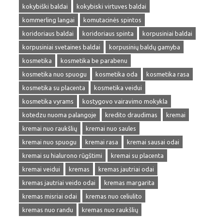
kokybiški baldai
kokybiski virtuves baldai
kommerling langai
komutacinės spintos
koridoriaus baldai
koridoriaus spinta
korpusiniai baldai
korpusiniai svetaines baldai
korpusinių baldų gamyba
kosmetika
kosmetika be parabenu
kosmetika nuo spuogu
kosmetika oda
kosmetika rasa
kosmetika su placenta
kosmetika veidui
kosmetika vyrams
kostygovo vairavimo mokykla
kotedzu nuoma palangoje
kredito draudimas
kremai
kremai nuo raukšlių
kremai nuo saules
kremai nuo spuogu
kremai rasa
kremai sausai odai
kremai su hialurono rūgštimi
kremai su placenta
kremai veidui
kremas
kremas jautriai odai
kremas jautriai veido odai
kremas margarita
kremas misriai odai
kremas nuo celiulito
kremas nuo randu
kremas nuo raukšlių