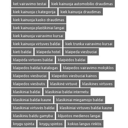
ket vairavimo testai
kiek kainuoja automobilio draudimas
kiek kainuoja c kategorija
kiek kainuoja draudimas
kiek kainuoja kasko draudimas
kiek kainuoja plastikiniai langai
kiek kainuoja vairavimo kursai
kiek kainuoja virtuves baldai
kiek trunka vairavimo kursai
kieti baldai
klaipeda hotel
klaipeda viesbuciai
klaipėda virtuves baldai
klaipėdos baldai
klaipedos baldai katalogas
klaipedos vairavimo mokyklos
klaipedos viesbuciai
klaipedos viesbuciai kainos
klaipedos viesbutis
klasikinė virtuvė
klasikines virtuves
klasikiniai baldai
klasikiniai baldai internetu
klasikiniai baldai kaune
klasikiniai miegamojo baldai
klasikiniai virtuvės baldai
klasikiniai virtuves baldai kaune
klasikiniu baldu gamyba
klijuotos medienos langai
knygu spinta
knygų spintos
kokius langus rinktis