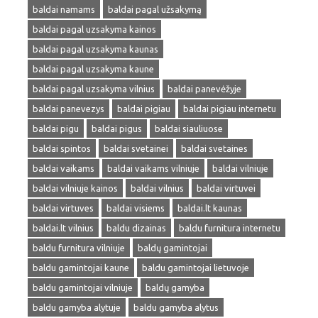
baldai namams
baldai pagal užsakymą
baldai pagal uzsakyma kainos
baldai pagal uzsakyma kaunas
baldai pagal uzsakyma kaune
baldai pagal uzsakyma vilnius
baldai panevėžyje
baldai panevezys
baldai pigiau
baldai pigiau internetu
baldai pigu
baldai pigus
baldai siauliuose
baldai spintos
baldai svetainei
baldai svetaines
baldai vaikams
baldai vaikams vilniuje
baldai vilniuje
baldai vilniuje kainos
baldai vilnius
baldai virtuvei
baldai virtuves
baldai visiems
baldai.lt kaunas
baldai.lt vilnius
baldu dizainas
baldu furnitura internetu
baldu furnitura vilniuje
baldų gamintojai
baldu gamintojai kaune
baldu gamintojai lietuvoje
baldu gamintojai vilniuje
baldų gamyba
baldu gamyba alytuje
baldu gamyba alytus