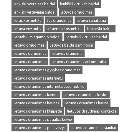
lenkiski svetaines baldai
lenkiški virtuvės baldai
lenkiski virtuviniai baldai
letuvos draudimas
lierac kosmetika
liet draudimas
lietuva sanatorija
lietuva viesbutis
lietuviska kosmetika
lietuviški baldai
lietuviski miegamojo baldai
lietuviski virtuves baldai
lietuvo draudimas
lietuvos baldu gamintojai
lietuvos darudimas
lietuvos draudima
lietuvos draudimas
lietuvos draudimas automobiliui
lietuvos draudimas gyvybes draudimas
lietuvos draudimas internetu
lietuvos draudimas internetu automobilio
lietuvos draudimas kainos
lietuvos draudimas kasko
lietuvos draudimas kaunas
lietuvos draudimas kaune
lietuvos draudimas klaipeda
lietuvos draudimas kontaktai
lietuvos draudimas pagalba kelyje
lietuvos draudimas panevezys
lietuvos draudimas siauliai