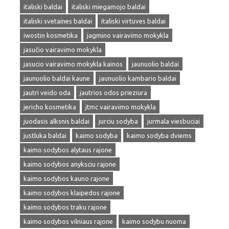
italiski baldai
italiski miegamojo baldai
italiski svetaines baldai
italiski virtuves baldai
iwostin kosmetika
jagmino vairavimo mokykla
jasučio vairavimo mokykla
jasucio vairavimo mokykla kainos
jaunuolio baldai
jaunuolio baldai kaune
jaunuolio kambario baldai
jautri veido oda
jautrios odos prieziura
jericho kosmetika
jtmc vairavimo mokykla
juodasis alksnis baldai
jurciu sodyba
jurmala viesbuciai
justluka baldai
kaimo sodyba
kaimo sodyba dviems
kaimo sodybos alytaus rajone
kaimo sodybos anyksciu rajone
kaimo sodybos kauno rajone
kaimo sodybos klaipedos rajone
kaimo sodybos traku rajone
kaimo sodybos vilniaus rajone
kaimo sodybu nuoma