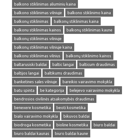
balkono stiklinimas aliuminiu kaina
balkono stiklinimas vilniuje
balkono stiklinimo kaina
balkonų stiklinimas
balkonų stiklinimas kaina
balkonu stiklinimas kainos
balkonų stiklinimas kaune
balkonų stiklinimas vilniuje
balkonų stiklinimas vilniuje kaina
balkonu stiklinimas vilnius
balkonų stiklinimo kainos
baltarusiski baldai
baltic langai
balticum draudimas
baltijos langai
baltikums draudimas
banketines sales vilniuje
bareikio vairavimo mokykla
batu spinta
be kategorija
belejevo vairavimo mokykla
bendrosios civilinės atsakomybės draudimas
benexere kosmetika
beoti kosmetika
bialo vairavimo mokykla
bikuvos baldai
biodroga kosmetika
bioline kosmetika
biuro baldai
biuro baldai kaunas
biuro baldai kaune