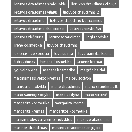
lietuvos draudimas skaiciuokle
lietuvos draudimas vilniuje
lietuvos draudimas vilnius
lietuvos draudimas.lt
lietuvos draudimo
lietuvos draudimo kompanijos
lietuvos draudimo skaiciuokle
lietuvos viešbučiai
lietuvos viešbutis
lietuvosdraudimas
lingiu sodyba
lirene kosmetika
lituvos draudimas
losjonas nuo spuogu
lova spinta
lovu gamyba kaune
lt draudimas
lumene kosmetika
lumene kremai
lygi veido oda
madara kosmetika
magrės baldai
maitinamasis veido kremas
majoru sodyba
manikiuro mokykla
mano draudimas
mano draudimas.lt
mano saunioji sodyba
mano sodyba
mano virtuvė
margarita kosmetika
margarita kremai
margarita kremas
margaritos kosmetika
marijampoles vairavimo mokyklos
masazo akademija
masinos draudimas
masinos draudimas anglijoje