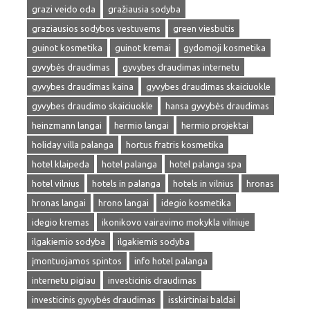
grazi veido oda
gražiausia sodyba
graziausios sodybos vestuvems
green viesbutis
guinot kosmetika
guinot kremai
gydomoji kosmetika
gyvybės draudimas
gyvybes draudimas internetu
gyvybes draudimas kaina
gyvybes draudimas skaiciuokle
gyvybes draudimo skaiciuokle
hansa gyvybės draudimas
heinzmann langai
hermio langai
hermio projektai
holiday villa palanga
hortus fratris kosmetika
hotel klaipeda
hotel palanga
hotel palanga spa
hotel vilnius
hotels in palanga
hotels in vilnius
hronas
hronas langai
hrono langai
idegio kosmetika
idegio kremas
ikonikovo vairavimo mokykla vilniuje
ilgakiemio sodyba
ilgakiemis sodyba
įmontuojamos spintos
info hotel palanga
internetu pigiau
investicinis draudimas
investicinis gyvybės draudimas
isskirtiniai baldai