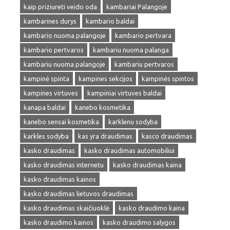
kaip priziureti veido oda
kambariai Palangoje
kambarines durys
kambario baldai
kambario nuoma palangoje
kambario pertvara
kambario pertvaros
kambariu nuoma palanga
kambariu nuoma palangoje
kambariu pertvaros
kampinė spinta
kampines sekcijos
kampinės spintos
kampines virtuves
kampiniai virtuves baldai
kanapa baldai
kanebo kosmetika
kanebo sensai kosmetika
karklenu sodyba
karkles sodyba
kas yra draudimas
kasco draudimas
kasko draudimas
kasko draudimas automobiliui
kasko draudimas internetu
kasko draudimas kaina
kasko draudimas kainos
kasko draudimas lietuvos draudimas
kasko draudimas skaičiuoklė
kasko draudimo kaina
kasko draudimo kainos
kasko draudimo salygos