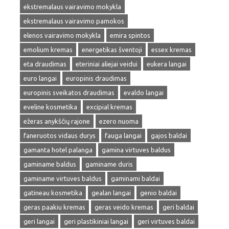
ekstremalaus vairavimo mokykla
ekstremalaus vairavimo pamokos
elenos vairavimo mokykla
emira spintos
emolium kremas
energetikas šventoji
essex kremas
eta draudimas
eteriniai aliejai veidui
eukera langai
euro langai
europinis draudimas
europinis sveikatos draudimas
evaldo langai
eveline kosmetika
excipial kremas
ežeras anykščių rajone
ezero nuoma
faneruotos vidaus durys
fauga langai
gajos baldai
gamanta hotel palanga
gamina virtuves baldus
gaminame baldus
gaminame duris
gaminame virtuves baldus
gaminami baldai
gatineau kosmetika
gealan langai
genio baldai
geras paakiu kremas
geras veido kremas
geri baldai
geri langai
geri plastikiniai langai
geri virtuves baldai