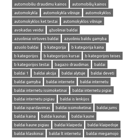
automobiliu draudimu kainos
automobilių kainos
automokykla
automokykla vilniuje
automokyklos
automokyklos ket testai
automokyklos vilniuje
avokadas veidui
ąžuoliniai baldai
azuoliniai virtuves baldai
azuoliniu baldu gamyba
azuolo baldai
b kategorija
b kategorija kaina
b kategorijos
b kategorijos kursai
b kategorijos teises
b kategorijos testai
bagazo draudimas
baldai
baldai 1
baldai akcija
baldai alytuje
baldai deveti
baldai gamyba
baldai internete
baldai internetu
baldai internetu issimoketinai
baldai internetu pigiai
baldai internetu pigiau
baldai is lenkijos
baldai ispardavimas
baldai issimoketinai
baldai jums
baldai kaina
baldai kaunas
baldai kaune
baldai kaune pigiau
baldai klaipeda
baldai klaipedoje
baldai klasikiniai
baldai lt internetu
baldai miegamojo