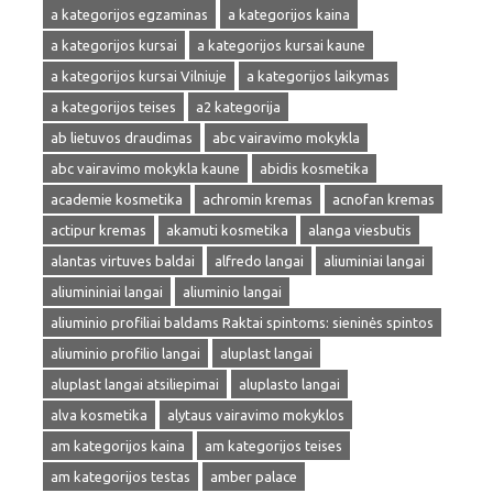
a kategorijos egzaminas
a kategorijos kaina
a kategorijos kursai
a kategorijos kursai kaune
a kategorijos kursai Vilniuje
a kategorijos laikymas
a kategorijos teises
a2 kategorija
ab lietuvos draudimas
abc vairavimo mokykla
abc vairavimo mokykla kaune
abidis kosmetika
academie kosmetika
achromin kremas
acnofan kremas
actipur kremas
akamuti kosmetika
alanga viesbutis
alantas virtuves baldai
alfredo langai
aliuminiai langai
aliumininiai langai
aliuminio langai
aliuminio profiliai baldams Raktai spintoms: sieninės spintos
aliuminio profilio langai
aluplast langai
aluplast langai atsiliepimai
aluplasto langai
alva kosmetika
alytaus vairavimo mokyklos
am kategorijos kaina
am kategorijos teises
am kategorijos testas
amber palace