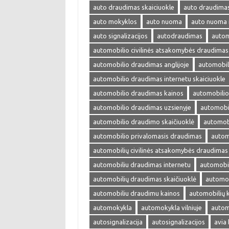
auto draudimas skaiciuokle
auto draudima
auto mokyklos
auto nuoma
auto nuoma 
auto signalizacijos
autodraudimas
autom
automobilio civilinės atsakomybės draudimas
automobilio draudimas anglijoje
automobil
automobilio draudimas internetu skaiciuokle
automobilio draudimas kainos
automobilio
automobilio draudimas uzsienyje
automobi
automobilio draudimo skaičiuoklė
automobi
automobilio privalomasis draudimas
autom
automobilių civilinės atsakomybės draudimas
automobiliu draudimas internetu
automobil
automobilių draudimas skaičiuoklė
automob
automobiliu draudimu kainos
automobilių 
automokykla
automokykla vilniuje
autom
autosignalizacija
autosignalizacijos
avia 