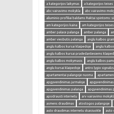
a kategorijos laikymas
a kategorijos teises
abc vairavimo mokykla
abc vairavimo mok
aliuminio profiliai baldams Raktai spintoms: s
am kategorijos kaina
am kategorijos teises
amber palace palanga
amber palanga
am
amber viesbutis palanga
anglu kalbos gra
anglu kalbos kursai klaipedoje
anglu kalbo
anglu kalbos kursai pradedantiesiems klaiped
anglu kalbos mokymasis
anglu kalbos pam
anglu kursai klaipedoje
antro lygio signaliza
apartamentai palangoje nuoma
apartament
apgyvendinimas jurmaloje
apgyvendinimas 
apgyvendinimas palanga
apgyvendinimas 
apsidrausti internetu
arv vairavimo mokykl
asmens draudimas
atostogos palangoje
auto draudimas internetu skaiciuokle
auto 