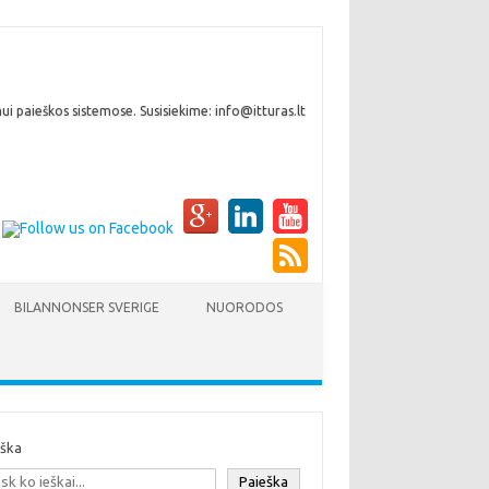
i paieškos sistemose. Susisiekime: info@itturas.lt
BILANNONSER SVERIGE
NUORODOS
eška
Paieška