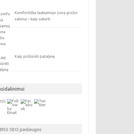
Komfortiška laukiamojo zona grožio
salonui – kaip sukurti
Kaip prižiūrėti patalynę
asidalinimui
SEO paslaugos