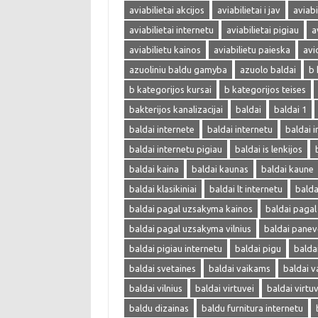
aviabilietai akcijos
aviabilietai i jav
aviabi
aviabilietai internetu
aviabilietai pigiau
a
aviabilietu kainos
aviabilietu paieska
avi
azuoliniu baldu gamyba
azuolo baldai
b 
b kategorijos kursai
b kategorijos teises
bakterijos kanalizacijai
baldai
baldai 1
baldai internete
baldai internetu
baldai i
baldai internetu pigiau
baldai is lenkijos
baldai kaina
baldai kaunas
baldai kaune
baldai klasikiniai
baldai lt internetu
bald
baldai pagal uzsakyma kainos
baldai paga
baldai pagal uzsakyma vilnius
baldai panev
baldai pigiau internetu
baldai pigu
balda
baldai svetaines
baldai vaikams
baldai v
baldai vilnius
baldai virtuvei
baldai virtu
baldu dizainas
baldu furnitura internetu