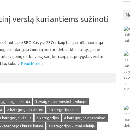
N
inį verslą kuriantiems sužinoti
sužinoti apie SEO Kas yra SEO ir kaip tai gali būti naudinga
au ir daugiau žmonių nori pradėti dirbti sau, t.y., jei ne
urti svajonių darbo vietą sau, kuri taip pat prilygsta verslui,
nt to, koks…
Read More »
 lygio signalizacija
3 zvaigzduciu viesbutis vilniuje
ja
a kategorija eksternu
a kategorija kaina
a kategorija Vilnius
a kategorijos
a kategorijos egzaminas
a kategorijos kursai kaune
a kategorijos kursai Vilniuje