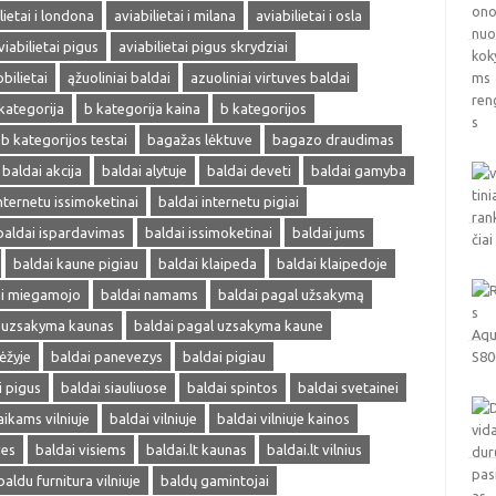
lietai i londona
aviabilietai i milana
aviabilietai i osla
viabilietai pigus
aviabilietai pigus skrydziai
obilietai
ąžuoliniai baldai
azuoliniai virtuves baldai
kategorija
b kategorija kaina
b kategorijos
b kategorijos testai
bagažas lėktuve
bagazo draudimas
baldai akcija
baldai alytuje
baldai deveti
baldai gamyba
nternetu issimoketinai
baldai internetu pigiai
baldai ispardavimas
baldai issimoketinai
baldai jums
baldai kaune pigiau
baldai klaipeda
baldai klaipedoje
ai miegamojo
baldai namams
baldai pagal užsakymą
l uzsakyma kaunas
baldai pagal uzsakyma kaune
ėžyje
baldai panevezys
baldai pigiau
i pigus
baldai siauliuose
baldai spintos
baldai svetainei
aikams vilniuje
baldai vilniuje
baldai vilniuje kainos
ves
baldai visiems
baldai.lt kaunas
baldai.lt vilnius
baldu furnitura vilniuje
baldų gamintojai