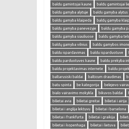
baldu gamintojai kaune
baldu gamintojai li
baldu gamyba alytuje
baldu gamyba alytus
baldu gamyba klaipeda
baldų gamyba klai
baldu gamyba panevezyje
baldu gamyba p
baldu gamyba siauliuose
baldu gamyba tel
baldų gamyba vilnius
baldu gamybos imon
baldu ispardavimas
baldu isparduotuve
baldu parduotuves kaune
baldu prekyba in
baldu projektavimas internete
baldu proje
baltarusiski baldai
balticum draudimas
b
batu spinta
be kategorija
belejevo vair
bialo vairavimo mokykla
bikuvos baldai
bilietai avia
bilietai greitai
bilietai i airija
bilietai i anglija lektuvu
bilietai i barselona
bilietai i frankfurta
bilietai i graikija
biliet
bilietai i kopenhaga
bilietai i lietuva
bilie