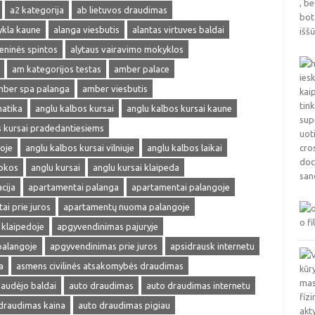
a2 kategorija
ab lietuvos draudimas
ykla kaune
alanga viesbutis
alantas virtuves baldai
ieninės spintos
alytaus vairavimo mokyklos
am kategorijos testas
amber palace
ber spa palanga
amber viesbutis
matika
anglu kalbos kursai
anglu kalbos kursai kaune
s kursai pradedantiesiems
oje
anglu kalbos kursai vilniuje
anglu kalbos laikai
okos
anglu kursai
anglu kursai klaipeda
cija
apartamentai palanga
apartamentai palangoje
ai prie juros
apartamentų nuoma palangoje
klaipedoje
apgyvendinimas pajuryje
palangoje
apgyvendinimas prie juros
apsidrausk internetu
a
asmens civilinės atsakomybės draudimas
audėjo baldai
auto draudimas
auto draudimas internetu
draudimas kaina
auto draudimas pigiau