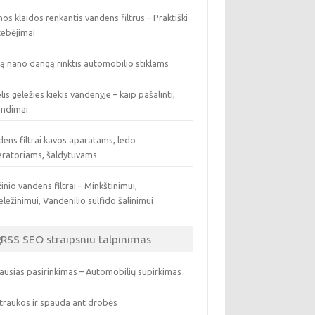
os klaidos renkantis vandens filtrus – Praktiški
tebėjimai
ą nano dangą rinktis automobilio stiklams
lis geležies kiekis vandenyje – kaip pašalinti,
endimai
ens filtrai kavos aparatams, ledo
eratoriams, šaldytuvams
inio vandens filtrai – Minkštinimui,
ležinimui, Vandenilio sulfido šalinimui
SEO straipsniu talpinimas
ausias pasirinkimas – Automobilių supirkimas
traukos ir spauda ant drobės