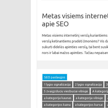
Metas visiems internet
apie SEO
Metas visiems internetinį verslą kuriantiems 
verslą ketinantiems pradėti žmonėms? Vis daugi
sukurti didelės apimties verslą, tai bent susik
nors ir labai mažos apimties. Tačiau nepaisa
SEO paslaugos
1 lygio signalizacija
2 lygio signalizacija
3
5 zvaigzduciu viesbuciai vilniuje
A kategori
a kategorija kaunas
a kategorija vilniuje
a kategorijos kaina
a kategorijos kursai