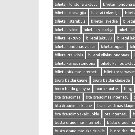
bilietai i londona lektuvu
bilietai i londona 
bilietai i norvegija
bilietai i olandija
biliet
bilietai i stambula
bilietai i svedija
bilieta
bilietai i vilniu
bilietai i vokietija
bilietai i
bilietai lektuvo
bilietai lėktuvu
bilietai l
bilietai londonas vilnius
bilietai pigiau
bil
bilietai traukiniu
bilietai vilnius londonas
bilietu kainos i londona
bilietu kainos lektu
bilietu pirkimas internetu
bilietu rezervavi
biuro baldai kaune
biuro baldai klaipeda
biuro baldu gamyba
biuro spintos
blog
bta draudimas
bta draudimas internetu
bta draudimas kaune
bta draudimas klaip
bta draudimo skaiciuokle
bta internetu
b
busto draudimas internetu
būsto draudima
busto draudimas skaiciuokle
busto draudi