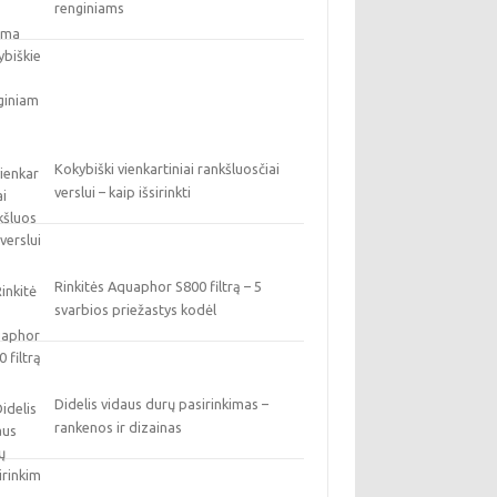
renginiams
Kokybiški vienkartiniai rankšluosčiai
verslui – kaip išsirinkti
Rinkitės Aquaphor S800 filtrą – 5
svarbios priežastys kodėl
Didelis vidaus durų pasirinkimas –
rankenos ir dizainas