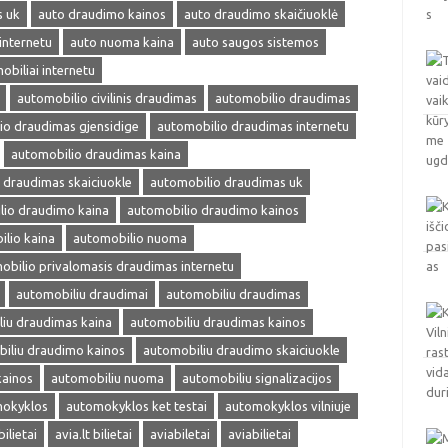
s uk
auto draudimo kainos
auto draudimo skaičiuoklė
internetu
auto nuoma kaina
auto saugos sistemos
obiliai internetu
automobilio civilinis draudimas
automobilio draudimas
io draudimas gjensidige
automobilio draudimas internetu
automobilio draudimas kaina
 draudimas skaiciuokle
automobilio draudimas uk
lio draudimo kaina
automobilio draudimo kainos
lio kaina
automobilio nuoma
obilio privalomasis draudimas internetu
automobiliu draudimai
automobiliu draudimas
iu draudimas kaina
automobiliu draudimas kainos
iliu draudimo kainos
automobiliu draudimo skaiciuokle
kainos
automobiliu nuoma
automobiliu signalizacijos
okyklos
automokyklos ket testai
automokyklos vilniuje
bilietai
avia.lt bilietai
aviabiletai
aviabilietai