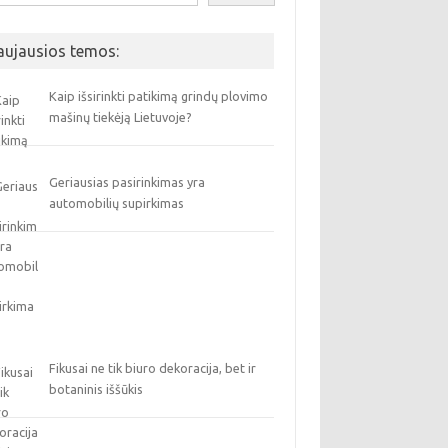
aujausios temos:
Kaip išsirinkti patikimą grindų plovimo
mašinų tiekėją Lietuvoje?
Geriausias pasirinkimas yra
automobilių supirkimas
Fikusai ne tik biuro dekoracija, bet ir
botaninis iššūkis