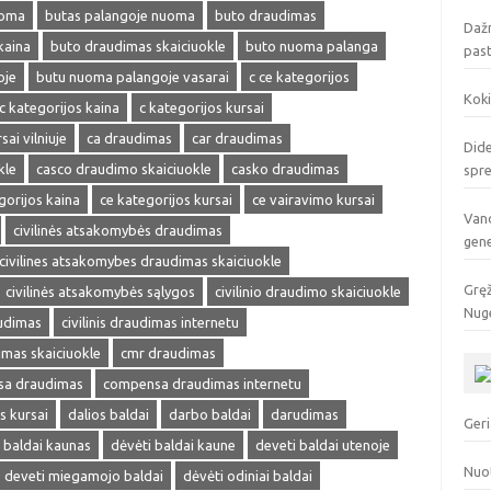
uoma
butas palangoje nuoma
buto draudimas
Dažn
kaina
buto draudimas skaiciuokle
buto nuoma palanga
pas
oje
butu nuoma palangoje vasarai
c ce kategorijos
Koki
c kategorijos kaina
c kategorijos kursai
sai vilniuje
ca draudimas
car draudimas
Dide
kle
casco draudimo skaiciuokle
casko draudimas
spr
gorijos kaina
ce kategorijos kursai
ce vairavimo kursai
Vand
civilinės atsakomybės draudimas
gen
civilines atsakomybes draudimas skaiciuokle
Gręž
civilinės atsakomybės sąlygos
civilinio draudimo skaiciuokle
Nuge
audimas
civilinis draudimas internetu
dimas skaiciuokle
cmr draudimas
a draudimas
compensa draudimas internetu
s kursai
dalios baldai
darbo baldai
darudimas
Geri
 baldai kaunas
dėvėti baldai kaune
deveti baldai utenoje
Nuo
deveti miegamojo baldai
dėvėti odiniai baldai