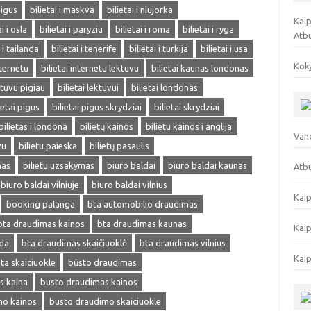
pigus
bilietai i maskva
bilietai i niujorka
Kaip
ai i osla
bilietai i paryziu
bilietai i roma
bilietai i ryga
Atb
i i tailanda
bilietai i tenerife
bilietai i turkija
bilietai i usa
Koky
nternetu
bilietai internetu lektuvu
bilietai kaunas londonas
ektuvu pigiau
bilietai lektuvui
bilietai londonas
ietai pigus
bilietai pigus skrydziai
bilietai skrydziai
bilietas i londona
bilietų kainos
bilietu kainos i anglija
Vand
vu
bilietu paieska
bilietų pasaulis
mas
bilietu uzsakymas
biuro baldai
biuro baldai kaunas
Atbu
biuro baldai vilniuje
biuro baldai vilnius
Kaip
booking palanga
bta automobilio draudimas
bta draudimas kainos
bta draudimas kaunas
Kaip
eda
bta draudimas skaičiuoklė
bta draudimas vilnius
Kaip
ta skaiciuokle
būsto draudimas
s kaina
busto draudimas kainos
mo kainos
busto draudimo skaiciuokle