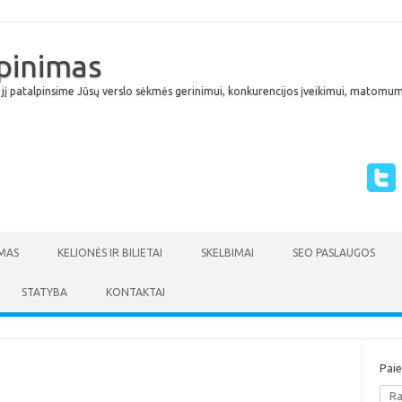
lpinimas
 jį patalpinsime Jūsų verslo sėkmės gerinimui, konkurencijos įveikimui, matomumu
Skip to content
MAS
KELIONĖS IR BILIETAI
SKELBIMAI
SEO PASLAUGOS
STATYBA
KONTAKTAI
Pai