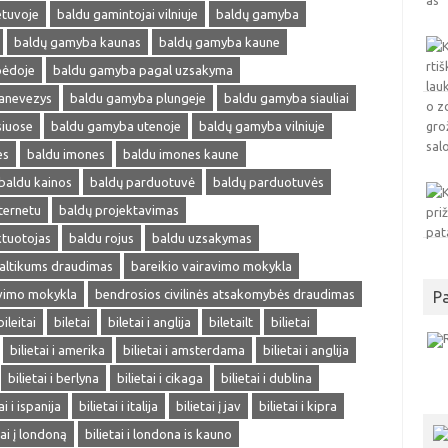
etuvoje
baldu gamintojai vilniuje
baldų gamyba
baldų gamyba kaunas
baldų gamyba kaune
pėdoje
baldu gamyba pagal uzsakyma
anevezys
baldu gamyba plungeje
baldu gamyba siauliai
siuose
baldu gamyba utenoje
baldų gamyba vilniuje
es
baldu imones
baldu imones kaune
baldu kainos
baldų parduotuvė
baldų parduotuvės
ternetu
baldų projektavimas
ktuotojas
baldu rojus
baldu uzsakymas
altikums draudimas
bareikio vairavimo mokykla
avimo mokykla
bendrosios civilinės atsakomybės draudimas
P
bileitai
biletai
biletai i anglija
biletailt
bilietai
bilietai i amerika
bilietai i amsterdama
bilietai i anglija
bilietai i berlyna
bilietai i cikaga
bilietai i dublina
ai i ispanija
bilietai i italija
bilietai į jav
bilietai i kipra
tai į londoną
bilietai i londona is kauno